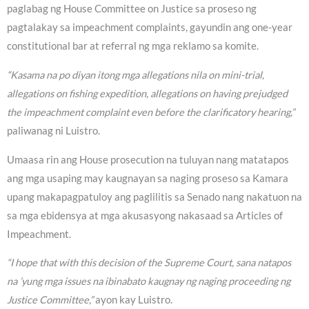
paglabag ng House Committee on Justice sa proseso ng
pagtalakay sa impeachment complaints, gayundin ang one-year
constitutional bar at referral ng mga reklamo sa komite.
“Kasama na po diyan itong mga allegations nila on mini-trial,
allegations on fishing expedition, allegations on having prejudged
the impeachment complaint even before the clarificatory hearing,”
paliwanag ni Luistro.
Umaasa rin ang House prosecution na tuluyan nang matatapos
ang mga usaping may kaugnayan sa naging proseso sa Kamara
upang makapagpatuloy ang paglilitis sa Senado nang nakatuon na
sa mga ebidensya at mga akusasyong nakasaad sa Articles of
Impeachment.
“I hope that with this decision of the Supreme Court, sana natapos
na ’yung mga issues na ibinabato kaugnay ng naging proceeding ng
Justice Committee,”
ayon kay Luistro.