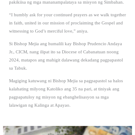
pakikiisa ng mga mananampalataya sa misyon ng Simbahan.
“I humbly ask for your continued prayers as we walk together
in faith, united in our mission of proclaiming the Gospel and
witnessing to God’s merciful love,” aniya.
Si Bishop Mejia ang humalili kay Bishop Prudencio Andaya
Jr., CICM, nang ilipat ito sa Diocese of Cabanatuan noong
2024, matapos ang mahigit dalawang dekadang pagpapastol
sa Tabuk.
Magiging katuwang ni Bishop Mejia sa pagpapastol sa halos
kalahating milyong Katoliko ang 35 na pari, at tiniyak ang
pagpapatuloy ng misyon ng ebanghelisasyon sa mga
lalawigan ng Kalinga at Apayao.