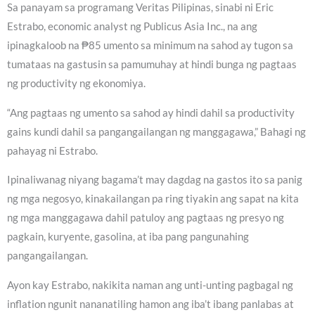
Sa panayam sa programang Veritas Pilipinas, sinabi ni Eric
Estrabo, economic analyst ng Publicus Asia Inc., na ang
ipinagkaloob na ₱85 umento sa minimum na sahod ay tugon sa
tumataas na gastusin sa pamumuhay at hindi bunga ng pagtaas
ng productivity ng ekonomiya.
“Ang pagtaas ng umento sa sahod ay hindi dahil sa productivity
gains kundi dahil sa pangangailangan ng manggagawa,” Bahagi ng
pahayag ni Estrabo.
Ipinaliwanag niyang bagama’t may dagdag na gastos ito sa panig
ng mga negosyo, kinakailangan pa ring tiyakin ang sapat na kita
ng mga manggagawa dahil patuloy ang pagtaas ng presyo ng
pagkain, kuryente, gasolina, at iba pang pangunahing
pangangailangan.
Ayon kay Estrabo, nakikita naman ang unti-unting pagbagal ng
inflation ngunit nananatiling hamon ang iba’t ibang panlabas at