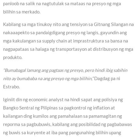
panloob na salik na nagtutulak sa mataas na presyo ng mga
bilihin sa merkado.
Kabilang sa mga tinukoy nito ang tensiyon sa Gitnang Silangan na
nakaaapekto sa pandaigdigang presyo ng langis, gayundin ang
mga kakulangan sa supply chain at imprastruktura sa bansa na
nagpapataas sa halaga ng transportasyon at distribusyon ng mga
produkto.
“Bumabagal lamang ang pagtaas ng presyo, pero hindi ibig sabihin
nito ay bumababa na ang presyo ng mga bilihin,”
Dagdag pa ni
Estrabo.
Iginiit din ng economic analyst na hindi sapat ang polisiya ng
Bangko Sentral ng Pilipinas sa pagkontrol ng inflation at
kailangan ding kumilos ang pamahalaan sa pamamagitan ng
reporma sa pagbubuwis, kabilang ang posibilidad ng pagbabawas
ng buwis sa kuryente at iba pang pangunahing bilihin upang