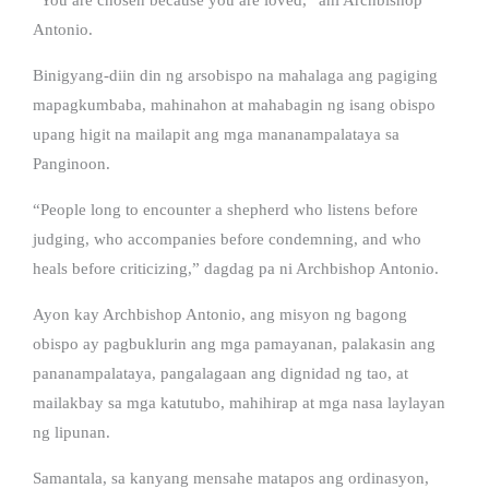
Antonio.
Binigyang-diin din ng arsobispo na mahalaga ang pagiging
mapagkumbaba, mahinahon at mahabagin ng isang obispo
upang higit na mailapit ang mga mananampalataya sa
Panginoon.
“People long to encounter a shepherd who listens before
judging, who accompanies before condemning, and who
heals before criticizing,” dagdag pa ni Archbishop Antonio.
Ayon kay Archbishop Antonio, ang misyon ng bagong
obispo ay pagbuklurin ang mga pamayanan, palakasin ang
pananampalataya, pangalagaan ang dignidad ng tao, at
mailakbay sa mga katutubo, mahihirap at mga nasa laylayan
ng lipunan.
Samantala, sa kanyang mensahe matapos ang ordinasyon,