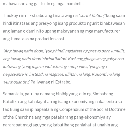
mabawasan ang gastusin ng mga mamimili.
Tinukoy rin ni Estrabo ang tinatawag na
“shrinkflation,”
kung saan
hindi itinataas ang presyo ng isang produkto ngunit binabawasan
ang laman o dami nito upang makayanan ng mga manufacturer
ang tumataas na production cost.
“Ang tawag natin doon, ‘yung hindi nagtataas ng presyo pero lumiliit,
ang tawag natin doon ‘shrinkflation’. Kasi ang ginagawa ng gobyerno
katuwang ‘yung mga manufacturing companies, ‘yung mga
negosyante is, instead na magtaas, liliitan na lang. Kokonti na lang
‘yung quantity.”
Paliwanag ni Estrabo.
Samantala, patuloy namang binibigyang-diin ng Simbahang
Katolika ang kahalagahan ng isang ekonomiyang nakasentro sa
tao kung saan ipinapaalala ng Compendium of the Social Doctrine
of the Church na ang mga patakarang pang-ekonomiya ay
nararapat magtaguyod ng kabutihang panlahat at unahin ang