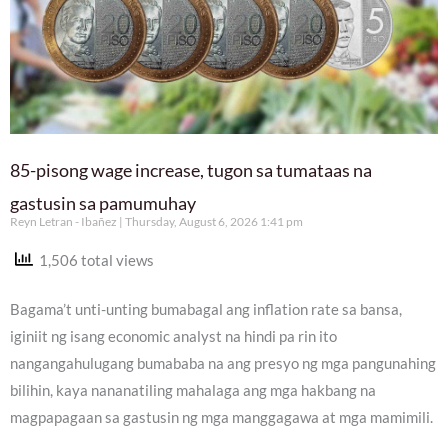
85-pisong wage increase, tugon sa tumataas na
gastusin sa pamumuhay
Reyn Letran - Ibañez
Thursday, August 6, 2026 1:41 pm
1,506 total views
Bagama’t unti-unting bumabagal ang inflation rate sa bansa,
iginiit ng isang economic analyst na hindi pa rin ito
nangangahulugang bumababa na ang presyo ng mga pangunahing
bilihin, kaya nananatiling mahalaga ang mga hakbang na
magpapagaan sa gastusin ng mga manggagawa at mga mamimili.