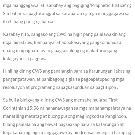
mga manggagawa, at isabuhay ang pagiging ‘Prophetic Justice’ ng
Simbahan sa pagtatanggol sa karapatan ng mga manggagawa sa
iba’t ibang panig ng bansa.
Kasabay nito, nangako ang CWS na higit pang palalawakin ang
mga ministries, kampanya, at adbokasiyang pangkomunidad
upang maipagpatuloy ang pagsusulong ng makatarungang
kalagayan sa paggawa.
Hiniling din ng CWS ang panalangin para sa karunungan, lakas ng
pangangatawan, at panibagong sigla sa pagpapatupad ng mga
resolusyon at programang napagkasunduan sa pagtitipon .
Sa huli a binigyang-diin ng CWS ang mensahe mula sa First
Corintthian 15:58 na nananawagan sa mga mananampalataya na
manatiling matatag at buong pusong maglingkod sa Panginoon,
bilang paalala na ang bawat pagsisikap para sa katarungan at
kapakanan ng mga manggagawa ay hindi nasasayang sa harap ng