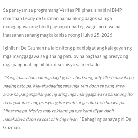
Sa panayam sa programang Veritas Pilipinas, sinabi ni BMP
chairman Leody de Guzman na malaking dagok sa mga
manggagawa ang hindi pagpapatupad ng wage increase na
inaasahan sanang magkakabisa noong Hulyo 25, 2026.
Iginiit ni De Guzman na lalo nitong pinabibigat ang kalagayan ng
mga manggagawa sa gitna ng patuloy na pagtaas ng presyo ng
mga pangunahing bilihin at serbisyo sa merkado.
“‘Yung inaasahan naming dagdag na sahod nung July 25 eh nawala pa,
naging bato pa. Makakadagdag sana nga ‘yun doon sa pang-araw-
araw na pangangailangan ng ating mga manggagawa sa panahong ito
na napakataas ang presyo ng kuryente at gasolina, eh binawi pa.
Hinarang pa. Medyo may reklamo pa nga kami diyan dahil
napakalayo doon sa cost of living niyan, “
Bahagi ng pahayag ni De
Guzman.