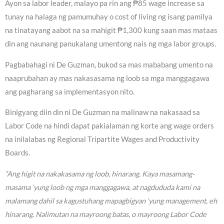
Ayon sa labor leader, malayo pa rin ang ₱85 wage increase sa
tunay na halaga ng pamumuhay o cost of living ng isang pamilya
na tinatayang aabot na sa mahigit ₱1,300 kung saan mas mataas
din ang naunang panukalang umentong nais ng mga labor groups.
Pagbabahagi ni De Guzman, bukod sa mas mababang umento na
naaprubahan ay mas nakasasama ng loob sa mga manggagawa
ang pagharang sa implementasyon nito.
Binigyang diin din ni De Guzman na malinaw na nakasaad sa
Labor Code na hindi dapat pakialaman ng korte ang wage orders
na inilalabas ng Regional Tripartite Wages and Productivity
Boards.
“Ang higit na nakakasama ng loob, hinarang. Kaya masamang-
masama ‘yung loob ng mga manggagawa, at nagdududa kami na
malamang dahil sa kagustuhang mapagbigyan ‘yung management, eh
hinarang. Nalimutan na mayroong batas, o mayroong Labor Code