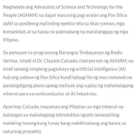
Nagbabala ang Advocates of Science and Technology for the
People (AGHAM) na dapat masusing pag-aralan ang Pax Silica
dahil sa posibleng matinding epekto nito sa likas-yaman, mga
komunidad, at sa tunay na pakinabang na matatanggap ng mga
Pilipino.
Sa panayam sa programang Barangay Simbayanan ng Radio
Veritas, sinabi ni Dr. Chuckie Calsado, chairperson ng AGHAM, na
hindi lamang simpleng pagtatayo ng artificial intelligence (AI)
hub ang saklaw ng Pax Silica kundi bahagi ito ng mas malawak na
pandaigdigang plano upang matiyak ang suplay ng mahahalagang
mineral para sa semiconductor at AI industries.
Ayon kay Calsado, mayaman ang Pilipinas sa mga mineral na
kailangan sa makabagong teknolohiya ngunit nananatiling
malaking tanong kung tunay bang makikinabang ang bansa sa
naturang proyekto.