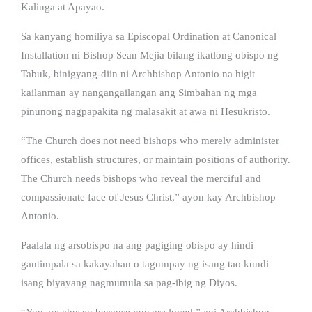
Kalinga at Apayao.
Sa kanyang homiliya sa Episcopal Ordination at Canonical
Installation ni Bishop Sean Mejia bilang ikatlong obispo ng
Tabuk, binigyang-diin ni Archbishop Antonio na higit
kailanman ay nangangailangan ang Simbahan ng mga
pinunong nagpapakita ng malasakit at awa ni Hesukristo.
“The Church does not need bishops who merely administer
offices, establish structures, or maintain positions of authority.
The Church needs bishops who reveal the merciful and
compassionate face of Jesus Christ,” ayon kay Archbishop
Antonio.
Paalala ng arsobispo na ang pagiging obispo ay hindi
gantimpala sa kakayahan o tagumpay ng isang tao kundi
isang biyayang nagmumula sa pag-ibig ng Diyos.
“You are chosen because you are loved,” ani Archbishop