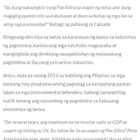
“So, kung nakaangkla ‘yung Pax Silica sa usapin ng mina, ano ‘yung
magiging epekto nito sa kabuhayan at doon sa buhay ng mga tao sa
ating mga komunidad?”
Bahagi ng pahayag ni Calsado.
Binigyang-diin niya na batay sa karanasan ng bansa sa industriya
ng pagmimina, kadalasang mga katutubo, magsasaka at
mangingisda ang direktang naaapektuhan ng malawakang
pagmimina at iba pang extractive industries.
Aniya, mula pa noong 2012 ay kabilang ang Pilipinas sa mga
bansang may pinakamaraming paglabag sa karapatang pantao
laban sa mga environmental defenders, habang nananatiling
maliit lamang ang naiaambag ng pagmimina sa kabuuang
ekonomiya ng bansa.
“For several years, ang maximum na na-receive natin sa GDP sa
usapin ng mining ay 1%. So, tataas ba ‘to sa usapin ng Pax Silica? Pero
kung tumaas man, again, babalikan natin ‘yung epekto dun sa ating