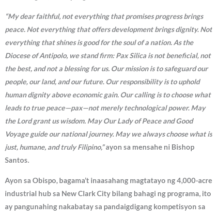
“My dear faithful, not everything that promises progress brings
peace. Not everything that offers development brings dignity. Not
everything that shines is good for the soul of a nation. As the
Diocese of Antipolo, we stand firm: Pax Silica is not beneficial, not
the best, and not a blessing for us. Our mission is to safeguard our
people, our land, and our future. Our responsibility is to uphold
human dignity above economic gain. Our calling is to choose what
leads to true peace—pax—not merely technological power. May
the Lord grant us wisdom. May Our Lady of Peace and Good
Voyage guide our national journey. May we always choose what is
just, humane, and truly Filipino,”
ayon sa mensahe ni Bishop
Santos.
Ayon sa Obispo, bagama’t inaasahang magtatayo ng 4,000-acre
industrial hub sa New Clark City bilang bahagi ng programa, ito
ay pangunahing nakabatay sa pandaigdigang kompetisyon sa