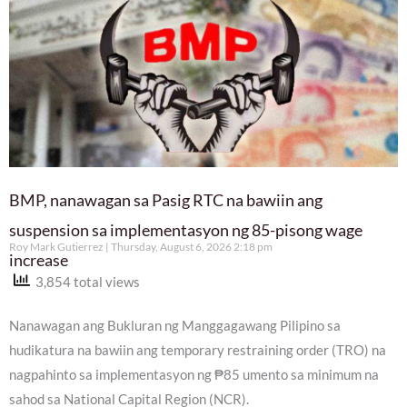
BMP, nanawagan sa Pasig RTC na bawiin ang
suspension sa implementasyon ng 85-pisong wage
Roy Mark Gutierrez
Thursday, August 6, 2026 2:18 pm
increase
3,854 total views
Nanawagan ang Bukluran ng Manggagawang Pilipino sa
hudikatura na bawiin ang temporary restraining order (TRO) na
nagpahinto sa implementasyon ng ₱85 umento sa minimum na
sahod sa National Capital Region (NCR).