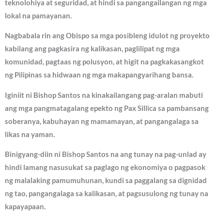
teknolohiya at seguridad, at hindi sa pangangailangan ng mga
lokal na pamayanan.
Nagbabala rin ang Obispo sa mga posibleng idulot ng proyekto
kabilang ang pagkasira ng kalikasan, paglilipat ng mga
komunidad, pagtaas ng polusyon, at higit na pagkakasangkot
ng Pilipinas sa hidwaan ng mga makapangyarihang bansa.
Iginiit ni Bishop Santos na kinakailangang pag-aralan mabuti
ang mga pangmatagalang epekto ng Pax Sillica sa pambansang
soberanya, kabuhayan ng mamamayan, at pangangalaga sa
likas na yaman.
Binigyang-diin ni Bishop Santos na ang tunay na pag-unlad ay
hindi lamang nasusukat sa paglago ng ekonomiya o pagpasok
ng malalaking pamumuhunan, kundi sa paggalang sa dignidad
ng tao, pangangalaga sa kalikasan, at pagsusulong ng tunay na
kapayapaan.