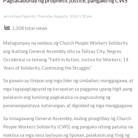
Pagsasabuhay ng prophetic justice, pangako ng CWS
Jerry Maya Figarola
Thursday, August 6, 2026 1:30 pm
1,208 total views
Matagumpay na naidaos ng Church People Workers Solidarity
ang ikatlong General Assembly nito sa Talisay City, Negros
Occidental sa temang “Faith in Action, Justice for Workers: 14
Years of Solidarity, Continuing the Struggle.”
Sa gawain ay tinipon ang mga lider ng simbahan, manggagawa, at
mga tagapagtaguyod ng karapatan sa paggawa upang higit pang
palakasin ang kanilang pagkakaisa sa pagsusulong ng
pananampalataya, katarungan, at dignidad ng mga manggagawa.
Sa isinagawang General Assembly, muling pinagtibay ng Church
People Workers Solidarity (CWS) ang pangako nitong patuloy na
makiisa sa mga nasa laylayan ng lipunan, palakasin ang tinig ng