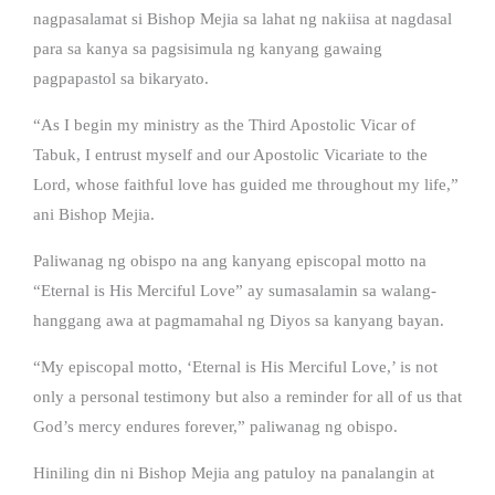
nagpasalamat si Bishop Mejia sa lahat ng nakiisa at nagdasal
para sa kanya sa pagsisimula ng kanyang gawaing
pagpapastol sa bikaryato.
“As I begin my ministry as the Third Apostolic Vicar of
Tabuk, I entrust myself and our Apostolic Vicariate to the
Lord, whose faithful love has guided me throughout my life,”
ani Bishop Mejia.
Paliwanag ng obispo na ang kanyang episcopal motto na
“Eternal is His Merciful Love” ay sumasalamin sa walang-
hanggang awa at pagmamahal ng Diyos sa kanyang bayan.
“My episcopal motto, ‘Eternal is His Merciful Love,’ is not
only a personal testimony but also a reminder for all of us that
God’s mercy endures forever,” paliwanag ng obispo.
Hiniling din ni Bishop Mejia ang patuloy na panalangin at