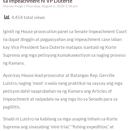
sa impeachment ni VP Duterte
Marian Pulgo
Thursday, August 6, 2026 1:58 pm
4,454 total views
Iginiit ng House prosecution panel sa Senate Impeachment Court
na dapat dinggin at pagpasyahan ang impeachment case laban
kay Vice President Sara Duterte matapos isantabi ng Korte
Suprema ang mga petisyong kumukuwestiyon sa naging proseso
ng Kamara.
Ayon kay House lead prosecutor at Batangas Rep. Gerville
Luistro, naging ‘moot’ o wala nang praktikal na saysay ang mga
petisyon dahil naaprubahan na ng Kamara ang Articles of
Impeachment at naipadala na ang mga ito sa Senado para sa
paglilitis.
Sinabi ni Luistro na kabilang sa mga usaping inihain sa Korte
Suprema ang sinasabing ‘mini-trial,” “fishing expedition,” at