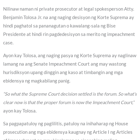
Nilinaw naman ni private prosecutor at legal spokesperson Atty.
Benjamin Tolosa Jr. na ang naging desisyon ng Korte Suprema ay
hindi paghatol sa pananagutan o kawalang-sala ng Bise
Presidente at hindi rin pagdedesisyon sa merito ng impeachment
case.
Ayon kay Tolosa, ang naging pasya ng Korte Suprema ay naglinaw
lamang na ang Senate Impeachment Court ang may wastong
hurisdiksyon upang dinggin ang kaso at timbangin ang mga
ebidensya ng magkabilang panig.
“So what the Supreme Court decision settled is the forum. So what’s
clear now is that the proper forum is now the Impeachment Court,”
ayon kay Tolosa.
Sa pagpapatuloy ng paglilitis, patuloy na inihaharap ng House
prosecution ang mga ebidensya kaugnay ng Article I ng Articles