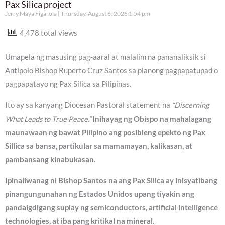
Pax Silica project
Jerry Maya Figarola
Thursday, August 6, 2026 1:54 pm
4,478 total views
Umapela ng masusing pag-aaral at malalim na pananaliksik si
Antipolo Bishop Ruperto Cruz Santos sa planong pagpapatupad o
pagpapatayo ng Pax Silica sa Pilipinas.
Ito ay sa kanyang Diocesan Pastoral statement na
“Discerning
What Leads to True Peace.”
Inihayag ng Obispo na mahalagang
maunawaan ng bawat Pilipino ang posibleng epekto ng Pax
Sillica sa bansa, partikular sa mamamayan, kalikasan, at
pambansang kinabukasan.
Ipinaliwanag ni Bishop Santos na ang Pax Silica ay inisyatibang
pinangungunahan ng Estados Unidos upang tiyakin ang
pandaigdigang suplay ng semiconductors, artificial intelligence
technologies, at iba pang kritikal na mineral.