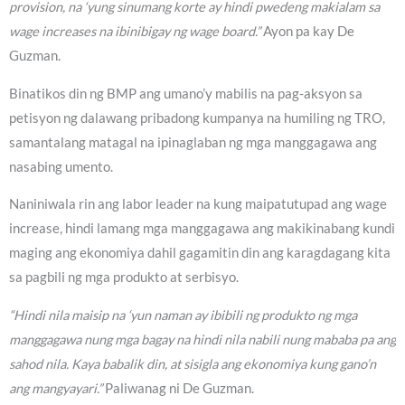
provision, na ‘yung sinumang korte ay hindi pwedeng makialam sa
wage increases na ibinibigay ng wage board.”
Ayon pa kay De
Guzman.
Binatikos din ng BMP ang umano’y mabilis na pag-aksyon sa
petisyon ng dalawang pribadong kumpanya na humiling ng TRO,
samantalang matagal na ipinaglaban ng mga manggagawa ang
nasabing umento.
Naniniwala rin ang labor leader na kung maipatutupad ang wage
increase, hindi lamang mga manggagawa ang makikinabang kundi
maging ang ekonomiya dahil gagamitin din ang karagdagang kita
sa pagbili ng mga produkto at serbisyo.
“Hindi nila maisip na ‘yun naman ay ibibili ng produkto ng mga
manggagawa nung mga bagay na hindi nila nabili nung mababa pa ang
sahod nila. Kaya babalik din, at sisigla ang ekonomiya kung gano’n
ang mangyayari.”
Paliwanag ni De Guzman.