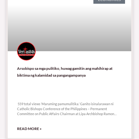
Arsobispo sa mga pulitiko, huwag gamitin ang mahihirap at
biktima ng kalamidad sa pangangampanya
559 total views
559 total views ‘Maruming pamumulitika.’ Ganito isinalarawan ni
Catholic Bishops Conference of the Philippines – Permanent
Committee on Public Affairs Chairman at Lipa Archbishop Ramon
Arguelles
READ MORE »