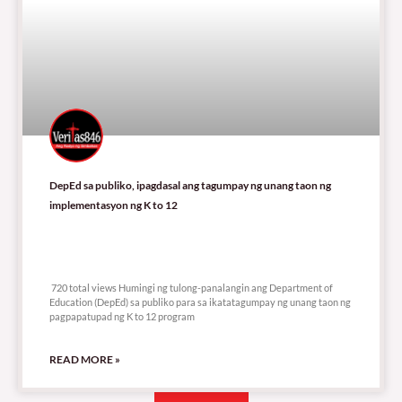
DepEd sa publiko, ipagdasal ang tagumpay ng unang taon ng
implementasyon ng K to 12
720 total views
720 total views Humingi ng tulong-panalangin ang Department of
Education (DepEd) sa publiko para sa ikatatagumpay ng unang taon ng
pagpapatupad ng K to 12 program
READ MORE »