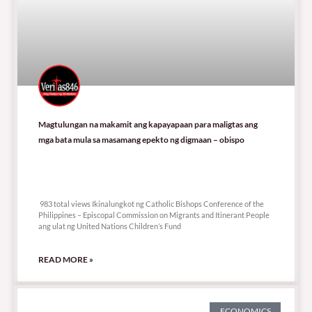
Magtulungan na makamit ang kapayapaan para maligtas ang
mga bata mula sa masamang epekto ng digmaan – obispo
983 total views
983 total views Ikinalungkot ng Catholic Bishops Conference of the
Philippines – Episcopal Commission on Migrants and Itinerant People
ang ulat ng United Nations Children’s Fund
READ MORE »
ECONOMICS