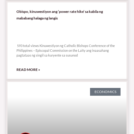
Obispo, kinuwestiyon ang ‘power rate hike’ sa kabila ng
mababang halaga ng langis
593 total views
593 total views Kinuwestiyon ng Catholic Bishops Conference of the
Philippines – Episcopal Commission on the Laity ang inaasahang
pagtataas ng singil sa kuryente sa susunod
READ MORE »
ECONOMICS