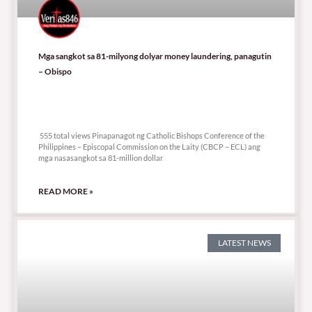
Mga sangkot sa 81-milyong dolyar money laundering, panagutin
– Obispo
555 total views
555 total views Pinapanagot ng Catholic Bishops Conference of the
Philippines – Episcopal Commission on the Laity (CBCP – ECL) ang
mga nasasangkot sa 81-million dollar
READ MORE »
LATEST NEWS