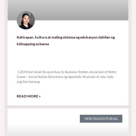
Kahirapan, kultura at maling sistema ng edukasyon dahilan ng
kidnapping sa bansa
1,203 total views
1,203 total views Ito ayon kay Sr. Ramona Tendon, Associate of Notre
Dame – Social Action Directress ng Apostolic Vicariate of Jolo, Sulu
ang ilan lamang
READ MORE »
VERITAS EDITORIAL