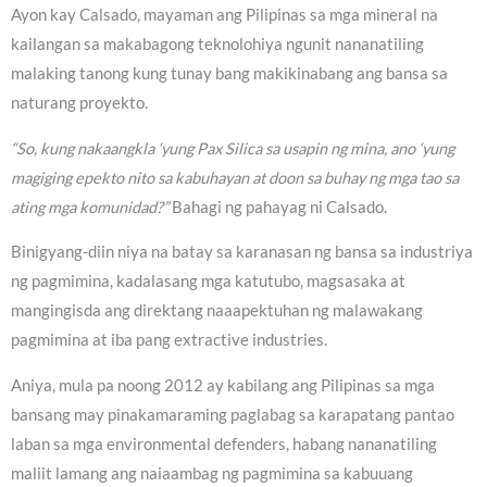
Ayon kay Calsado, mayaman ang Pilipinas sa mga mineral na
kailangan sa makabagong teknolohiya ngunit nananatiling
malaking tanong kung tunay bang makikinabang ang bansa sa
naturang proyekto.
“So, kung nakaangkla ‘yung Pax Silica sa usapin ng mina, ano ‘yung
magiging epekto nito sa kabuhayan at doon sa buhay ng mga tao sa
ating mga komunidad?”
Bahagi ng pahayag ni Calsado.
Binigyang-diin niya na batay sa karanasan ng bansa sa industriya
ng pagmimina, kadalasang mga katutubo, magsasaka at
mangingisda ang direktang naaapektuhan ng malawakang
pagmimina at iba pang extractive industries.
Aniya, mula pa noong 2012 ay kabilang ang Pilipinas sa mga
bansang may pinakamaraming paglabag sa karapatang pantao
laban sa mga environmental defenders, habang nananatiling
maliit lamang ang naiaambag ng pagmimina sa kabuuang