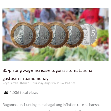
85-pisong wage increase, tugon sa tumataas na
gastusin sa pamumuhay
Reyn Letran - Ibañez
Thursday, August 6, 2026 1:41 pm
1,036 total views
Bagama’t unti-unting bumabagal ang inflation rate sa bansa,