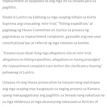
Impeachment at naipadala na ang mga ito sa Senado para sa
paglilitis.
Sinabi ni Luistro na kabilang sa mga usaping inihain sa Korte
Suprema ang sinasabing ‘mini-trial,” “fishing expedition,” at
paglabag ng House Committee on Justice sa proseso ng
pagtalakay sa impeachment complaints, gayundin ang one-year
constitutional bar at referral ng mga reklamo sa komite.
“Kasama na po diyan itong mga allegations nila on mini-trial,
allegations on fishing expedition, allegations on having prejudged
the impeachment complaint even before the clarificatory hearing,”
paliwanag ni Luistro.
Umaasa rin ang House prosecution na tuluyan nang matatapos
ang mga usaping may kaugnayan sa naging proseso sa Kamara
upang makapagpatuloy ang paglilitis sa Senado nang nakatuon na
sa mga ebidensya at mga akusasyong nakasaad sa Articles of