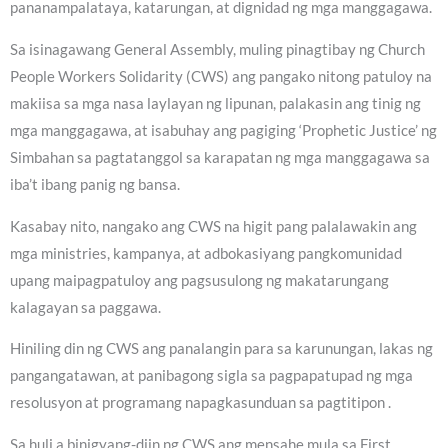
pananampalataya, katarungan, at dignidad ng mga manggagawa.
Sa isinagawang General Assembly, muling pinagtibay ng Church
People Workers Solidarity (CWS) ang pangako nitong patuloy na
makiisa sa mga nasa laylayan ng lipunan, palakasin ang tinig ng
mga manggagawa, at isabuhay ang pagiging ‘Prophetic Justice’ ng
Simbahan sa pagtatanggol sa karapatan ng mga manggagawa sa
iba’t ibang panig ng bansa.
Kasabay nito, nangako ang CWS na higit pang palalawakin ang
mga ministries, kampanya, at adbokasiyang pangkomunidad
upang maipagpatuloy ang pagsusulong ng makatarungang
kalagayan sa paggawa.
Hiniling din ng CWS ang panalangin para sa karunungan, lakas ng
pangangatawan, at panibagong sigla sa pagpapatupad ng mga
resolusyon at programang napagkasunduan sa pagtitipon .
Sa huli a binigyang-diin ng CWS ang mensahe mula sa First