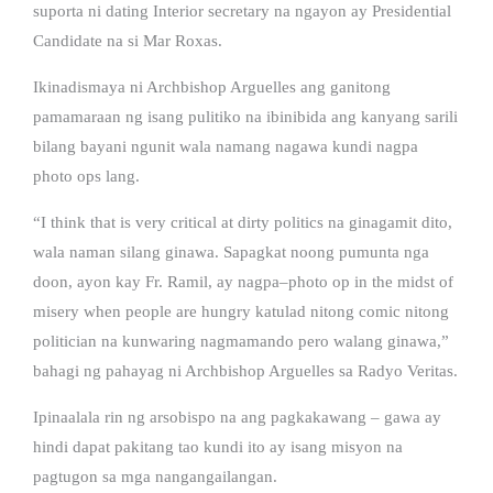
suporta ni dating Interior secretary na ngayon ay Presidential
Candidate na si Mar Roxas.
Ikinadismaya ni Archbishop Arguelles ang ganitong
pamamaraan ng isang pulitiko na ibinibida ang kanyang sarili
bilang bayani ngunit wala namang nagawa kundi nagpa
photo ops lang.
“I think that is very critical at dirty politics na ginagamit dito,
wala naman silang ginawa. Sapagkat noong pumunta nga
doon, ayon kay Fr. Ramil, ay nagpa–photo op in the midst of
misery when people are hungry katulad nitong comic nitong
politician na kunwaring nagmamando pero walang ginawa,”
bahagi ng pahayag ni Archbishop Arguelles sa Radyo Veritas.
Ipinaalala rin ng arsobispo na ang pagkakawang – gawa ay
hindi dapat pakitang tao kundi ito ay isang misyon na
pagtugon sa mga nangangailangan.