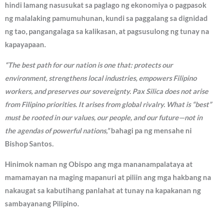
hindi lamang nasusukat sa paglago ng ekonomiya o pagpasok
ng malalaking pamumuhunan, kundi sa paggalang sa dignidad
ng tao, pangangalaga sa kalikasan, at pagsusulong ng tunay na
kapayapaan.
“The best path for our nation is one that: protects our
environment, strengthens local industries, empowers Filipino
workers, and preserves our sovereignty. Pax Silica does not arise
from Filipino priorities. It arises from global rivalry. What is “best”
must be rooted in our values, our people, and our future—not in
the agendas of powerful nations,”
bahagi pa ng mensahe ni
Bishop Santos.
Hinimok naman ng Obispo ang mga mananampalataya at
mamamayan na maging mapanuri at piliin ang mga hakbang na
nakaugat sa kabutihang panlahat at tunay na kapakanan ng
sambayanang Pilipino.