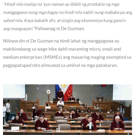
“Hindi nila maisip na ‘yun naman ay ibibili ng produkto ng mga
manggagawa nung mga bagay na hindi nila nabili nung mababa pa ang
sahod nila. Kaya babalik din, at sisigla ang ekonomiya kung gano’n
ang mangyayari.”
Paliwanag ni De Guzman.
Nilinaw din ni De Guzman na hindi lahat ng manggagawa ay
makikinabang sa wage hike dahil maraming micro, small and
medium enterprises (MSMEs) ang maaaring maging exempted sa
pagpapatupad nito alinsunod sa umiiral na mga patakaran.