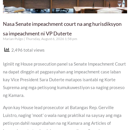
Nasa Senate impeachment court na ang hurisdiksyon
sa impeachment ni VP Duterte
Marian Pulgo
Thursday, August 6, 2026 1:58 pm
2,496 total views
Iginiit ng House prosecution panel sa Senate Impeachment Court
na dapat dinggin at pagpasyahan ang impeachment case laban
kay Vice President Sara Duterte matapos isantabi ng Korte
Suprema ang mga petisyong kumukuwestiyon sa naging proseso
ng Kamara.
Ayon kay House lead prosecutor at Batangas Rep. Gerville
Luistro, naging ‘moot’ o wala nang praktikal na saysay ang mga
petisyon dahil naaprubahan na ng Kamara ang Articles of