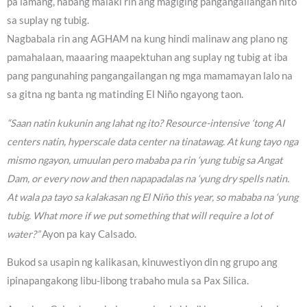
pa lamang, habang malaki rin ang magiging pangangailangan nito
sa suplay ng tubig.
Nagbabala rin ang AGHAM na kung hindi malinaw ang plano ng
pamahalaan, maaaring maapektuhan ang suplay ng tubig at iba
pang pangunahing pangangailangan ng mga mamamayan lalo na
sa gitna ng banta ng matinding El Niño ngayong taon.
“Saan natin kukunin ang lahat ng ito? Resource-intensive ‘tong AI
centers natin, hyperscale data center na tinatawag. At kung tayo nga
mismo ngayon, umuulan pero mababa pa rin ‘yung tubig sa Angat
Dam, or every now and then napapadalas na ‘yung dry spells natin.
At wala pa tayo sa kalakasan ng El Niño this year, so mababa na ‘yung
tubig. What more if we put something that will require a lot of
water?”
Ayon pa kay Calsado.
Bukod sa usapin ng kalikasan, kinuwestiyon din ng grupo ang
ipinapangakong libu-libong trabaho mula sa Pax Silica.