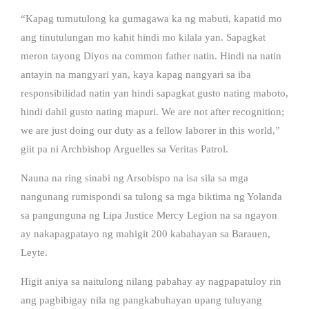
“Kapag tumutulong ka gumagawa ka ng mabuti, kapatid mo
ang tinutulungan mo kahit hindi mo kilala yan. Sapagkat
meron tayong Diyos na common father natin. Hindi na natin
antayin na mangyari yan, kaya kapag nangyari sa iba
responsibilidad natin yan hindi sapagkat gusto nating maboto,
hindi dahil gusto nating mapuri. We are not after recognition;
we are just doing our duty as a fellow laborer in this world,”
giit pa ni Archbishop Arguelles sa Veritas Patrol.
Nauna na ring sinabi ng Arsobispo na isa sila sa mga
nangunang rumispondi sa tulong sa mga biktima ng Yolanda
sa pangunguna ng Lipa Justice Mercy Legion na sa ngayon
ay nakapagpatayo ng mahigit 200 kabahayan sa Barauen,
Leyte.
Higit aniya sa naitulong nilang pabahay ay nagpapatuloy rin
ang pagbibigay nila ng pangkabuhayan upang tuluyang