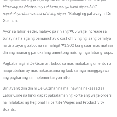
Hinarang pa. Medyo may reklamo pa nga kami diyan dahil
napakalayo doon sa cost of living niyan, “
Bahagi ng pahayag ni De
Guzman.
Ayon sa labor leader, malayo pa rin ang ₱85 wage increase sa
tunay na halaga ng pamumuhay o cost of living ng isang pamilya
na tinatayang aabot na sa mahigit ₱1,300 kung saan mas mataas
din ang naunang panukalang umentong nais ng mga labor groups.
Pagbabahagi ni De Guzman, bukod sa mas mababang umento na
naaprubahan ay mas nakasasama ng loob sa mga manggagawa
ang pagharang sa implementasyon nito.
Binigyang diin din ni De Guzman na malinaw na nakasaad sa
Labor Code na hindi dapat pakialaman ng korte ang wage orders
na inilalabas ng Regional Tripartite Wages and Productivity
Boards.