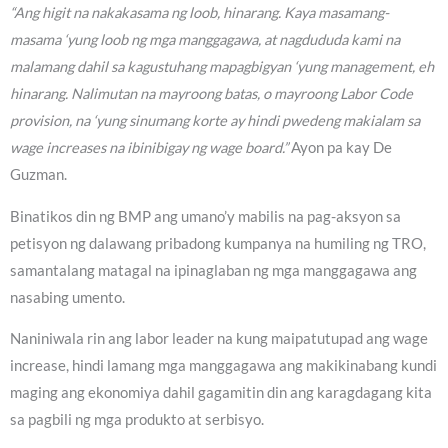
“Ang higit na nakakasama ng loob, hinarang. Kaya masamang-
masama ‘yung loob ng mga manggagawa, at nagdududa kami na
malamang dahil sa kagustuhang mapagbigyan ‘yung management, eh
hinarang. Nalimutan na mayroong batas, o mayroong Labor Code
provision, na ‘yung sinumang korte ay hindi pwedeng makialam sa
wage increases na ibinibigay ng wage board.”
Ayon pa kay De
Guzman.
Binatikos din ng BMP ang umano’y mabilis na pag-aksyon sa
petisyon ng dalawang pribadong kumpanya na humiling ng TRO,
samantalang matagal na ipinaglaban ng mga manggagawa ang
nasabing umento.
Naniniwala rin ang labor leader na kung maipatutupad ang wage
increase, hindi lamang mga manggagawa ang makikinabang kundi
maging ang ekonomiya dahil gagamitin din ang karagdagang kita
sa pagbili ng mga produkto at serbisyo.