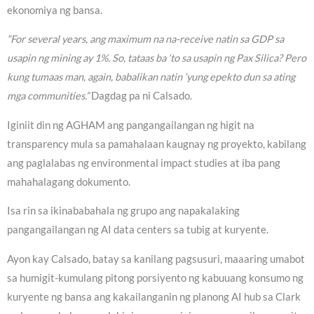
ekonomiya ng bansa.
“For several years, ang maximum na na-receive natin sa GDP sa
usapin ng mining ay 1%. So, tataas ba ‘to sa usapin ng Pax Silica? Pero
kung tumaas man, again, babalikan natin ‘yung epekto dun sa ating
mga communities.”
Dagdag pa ni Calsado.
Iginiit din ng AGHAM ang pangangailangan ng higit na
transparency mula sa pamahalaan kaugnay ng proyekto, kabilang
ang paglalabas ng environmental impact studies at iba pang
mahahalagang dokumento.
Isa rin sa ikinababahala ng grupo ang napakalaking
pangangailangan ng AI data centers sa tubig at kuryente.
Ayon kay Calsado, batay sa kanilang pagsusuri, maaaring umabot
sa humigit-kumulang pitong porsiyento ng kabuuang konsumo ng
kuryente ng bansa ang kakailanganin ng planong AI hub sa Clark