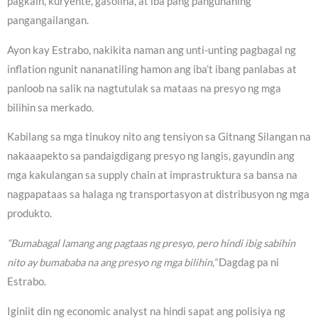
pagkain, kuryente, gasolina, at iba pang pangunahing
pangangailangan.
Ayon kay Estrabo, nakikita naman ang unti-unting pagbagal ng
inflation ngunit nananatiling hamon ang iba’t ibang panlabas at
panloob na salik na nagtutulak sa mataas na presyo ng mga
bilihin sa merkado.
Kabilang sa mga tinukoy nito ang tensiyon sa Gitnang Silangan na
nakaaapekto sa pandaigdigang presyo ng langis, gayundin ang
mga kakulangan sa supply chain at imprastruktura sa bansa na
nagpapataas sa halaga ng transportasyon at distribusyon ng mga
produkto.
“Bumabagal lamang ang pagtaas ng presyo, pero hindi ibig sabihin
nito ay bumababa na ang presyo ng mga bilihin,”
Dagdag pa ni
Estrabo.
Iginiit din ng economic analyst na hindi sapat ang polisiya ng