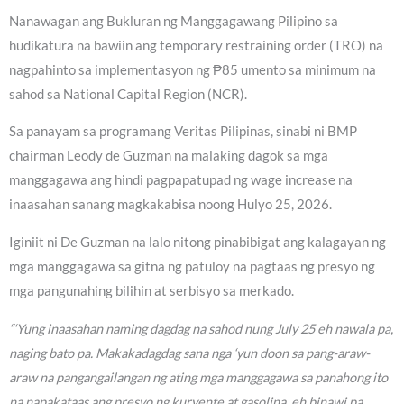
Nanawagan ang Bukluran ng Manggagawang Pilipino sa
hudikatura na bawiin ang temporary restraining order (TRO) na
nagpahinto sa implementasyon ng ₱85 umento sa minimum na
sahod sa National Capital Region (NCR).
Sa panayam sa programang Veritas Pilipinas, sinabi ni BMP
chairman Leody de Guzman na malaking dagok sa mga
manggagawa ang hindi pagpapatupad ng wage increase na
inaasahan sanang magkakabisa noong Hulyo 25, 2026.
Iginiit ni De Guzman na lalo nitong pinabibigat ang kalagayan ng
mga manggagawa sa gitna ng patuloy na pagtaas ng presyo ng
mga pangunahing bilihin at serbisyo sa merkado.
“‘Yung inaasahan naming dagdag na sahod nung July 25 eh nawala pa,
naging bato pa. Makakadagdag sana nga ‘yun doon sa pang-araw-
araw na pangangailangan ng ating mga manggagawa sa panahong ito
na napakataas ang presyo ng kuryente at gasolina, eh binawi pa.