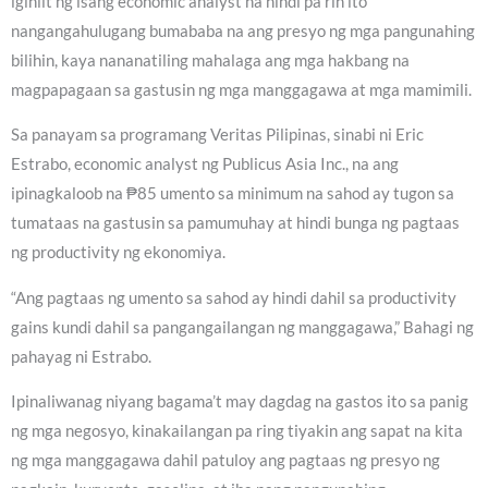
iginiit ng isang economic analyst na hindi pa rin ito
nangangahulugang bumababa na ang presyo ng mga pangunahing
bilihin, kaya nananatiling mahalaga ang mga hakbang na
magpapagaan sa gastusin ng mga manggagawa at mga mamimili.
Sa panayam sa programang Veritas Pilipinas, sinabi ni Eric
Estrabo, economic analyst ng Publicus Asia Inc., na ang
ipinagkaloob na ₱85 umento sa minimum na sahod ay tugon sa
tumataas na gastusin sa pamumuhay at hindi bunga ng pagtaas
ng productivity ng ekonomiya.
“Ang pagtaas ng umento sa sahod ay hindi dahil sa productivity
gains kundi dahil sa pangangailangan ng manggagawa,” Bahagi ng
pahayag ni Estrabo.
Ipinaliwanag niyang bagama’t may dagdag na gastos ito sa panig
ng mga negosyo, kinakailangan pa ring tiyakin ang sapat na kita
ng mga manggagawa dahil patuloy ang pagtaas ng presyo ng