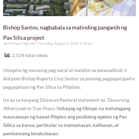
Bishop Santos, nagbabala sa matinding panganib ng
Pax Silica project
Jerry Maya Figarola
Thursday, August 6, 2026 1:54 pm
2,524 total views
Umapela ng masusing pag-aaral at malalim na pananaliksik si
Antipolo Bishop Ruperto Cruz Santos sa planong pagpapatupad o
pagpapatayo ng Pax Silica sa Pilipinas.
Ito ay sa kanyang Diocesan Pastoral statement na
“Discerning
What Leads to True Peace.”
Inihayag ng Obispo na mahalagang
maunawaan ng bawat Pilipino ang posibleng epekto ng Pax
Sillica sa bansa, partikular sa mamamayan, kalikasan, at
pambansang kinabukasan.