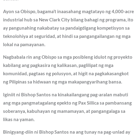
Ayon sa Obispo, bagama’t inaasahang magtatayo ng 4,000-acre
industrial hub sa New Clark City bilang bahagi ng programa, ito
ay pangunahing nakabatay sa pandaigdigang kompetisyon sa
teknolohiya at seguridad, at hindi sa pangangailangan ng mga
lokal na pamayanan.
Nagbabala rin ang Obispo sa mga posibleng idulot ng proyekto
kabilang ang pagkasira ng kalikasan, paglilipat ng mga
komunidad, pagtaas ng polusyon, at higit na pagkakasangkot
ng Pilipinas sa hidwaan ng mga makapangyarihang bansa.
Iginiit ni Bishop Santos na kinakailangang pag-aralan mabuti
ang mga pangmatagalang epekto ng Pax Sillica sa pambansang
soberanya, kabuhayan ng mamamayan, at pangangalaga sa
likas na yaman.
Binigyang-diin ni Bishop Santos na ang tunay na pag-unlad ay