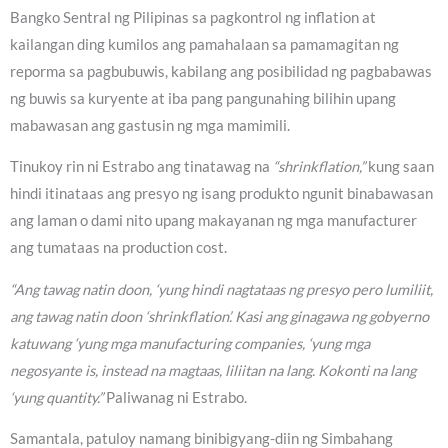
Bangko Sentral ng Pilipinas sa pagkontrol ng inflation at
kailangan ding kumilos ang pamahalaan sa pamamagitan ng
reporma sa pagbubuwis, kabilang ang posibilidad ng pagbabawas
ng buwis sa kuryente at iba pang pangunahing bilihin upang
mabawasan ang gastusin ng mga mamimili.
Tinukoy rin ni Estrabo ang tinatawag na
“shrinkflation,”
kung saan
hindi itinataas ang presyo ng isang produkto ngunit binabawasan
ang laman o dami nito upang makayanan ng mga manufacturer
ang tumataas na production cost.
“Ang tawag natin doon, ‘yung hindi nagtataas ng presyo pero lumiliit,
ang tawag natin doon ‘shrinkflation’. Kasi ang ginagawa ng gobyerno
katuwang ‘yung mga manufacturing companies, ‘yung mga
negosyante is, instead na magtaas, liliitan na lang. Kokonti na lang
‘yung quantity.”
Paliwanag ni Estrabo.
Samantala, patuloy namang binibigyang-diin ng Simbahang