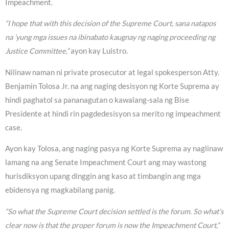
Impeachment.
“I hope that with this decision of the Supreme Court, sana natapos
na ’yung mga issues na ibinabato kaugnay ng naging proceeding ng
Justice Committee,”
ayon kay Luistro.
Nilinaw naman ni private prosecutor at legal spokesperson Atty.
Benjamin Tolosa Jr. na ang naging desisyon ng Korte Suprema ay
hindi paghatol sa pananagutan o kawalang-sala ng Bise
Presidente at hindi rin pagdedesisyon sa merito ng impeachment
case.
Ayon kay Tolosa, ang naging pasya ng Korte Suprema ay naglinaw
lamang na ang Senate Impeachment Court ang may wastong
hurisdiksyon upang dinggin ang kaso at timbangin ang mga
ebidensya ng magkabilang panig.
“So what the Supreme Court decision settled is the forum. So what’s
clear now is that the proper forum is now the Impeachment Court,”