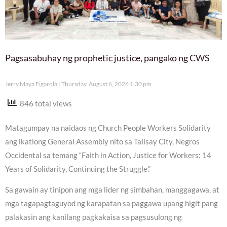
Pagsasabuhay ng prophetic justice, pangako ng CWS
Jerry Maya Figarola
Thursday, August 6, 2026 1:30 pm
846 total views
Matagumpay na naidaos ng Church People Workers Solidarity
ang ikatlong General Assembly nito sa Talisay City, Negros
Occidental sa temang “Faith in Action, Justice for Workers: 14
Years of Solidarity, Continuing the Struggle.”
Sa gawain ay tinipon ang mga lider ng simbahan, manggagawa, at
mga tagapagtaguyod ng karapatan sa paggawa upang higit pang
palakasin ang kanilang pagkakaisa sa pagsusulong ng