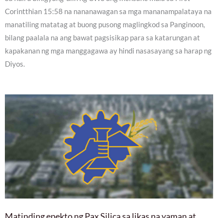
Corintthian 15:58 na nananawagan sa mga mananampalataya na
manatiling matatag at buong pusong maglingkod sa Panginoon,
bilang paalala na ang bawat pagsisikap para sa katarungan at
kapakanan ng mga manggagawa ay hindi nasasayang sa harap ng
Diyos.
Matinding epekto ng Pax Silica sa likas na yaman at