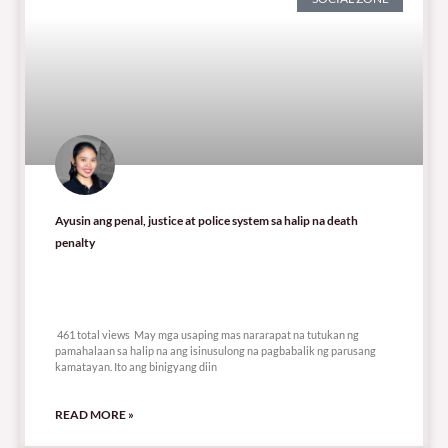
Ayusin ang penal, justice at police system sa halip na death
penalty
461 total views
461 total views May mga usaping mas nararapat na tutukan ng
pamahalaan sa halip na ang isinusulong na pagbabalik ng parusang
kamatayan. Ito ang binigyang diin
READ MORE »