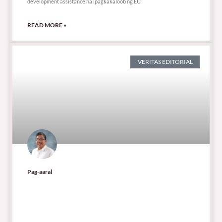
development assistance na ipagkakaloob ng EU
READ MORE »
VERITAS EDITORIAL
Pag-aaral
409 total views