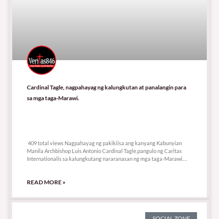
Cardinal Tagle, nagpahayag ng kalungkutan at panalangin para
sa mga taga-Marawi.
409 total views
409 total views Nagpahayag ng pakikiisa ang kanyang Kabunyian
Manila Archbishop Luis Antonio Cardinal Tagle,pangulo ng Caritas
Internationalis sa kalungkutang nararanasan ng mga taga-Marawi.
Ayon kay
READ MORE »
SOCIAL ZONE