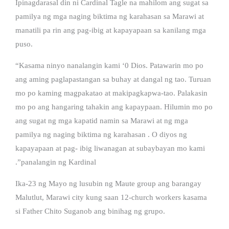
Ipinagdarasal din ni Cardinal Tagle na mahilom ang sugat sa
pamilya ng mga naging biktima ng karahasan sa Marawi at
manatili pa rin ang pag-ibig at kapayapaan sa kanilang mga
puso.
“Kasama ninyo nanalangin kami ‘0 Dios. Patawarin mo po
ang aming paglapastangan sa buhay at dangal ng tao. Turuan
mo po kaming magpakatao at makipagkapwa-tao. Palakasin
mo po ang hangaring tahakin ang kapaypaan. Hilumin mo po
ang sugat ng mga kapatid namin sa Marawi at ng mga
pamilya ng naging biktima ng karahasan . O diyos ng
kapayapaan at pag- ibig liwanagan at subaybayan mo kami
.”panalangin ng Kardinal
Ika-23 ng Mayo ng lusubin ng Maute group ang barangay
Malutlut, Marawi city kung saan 12-church workers kasama
si Father Chito Suganob ang binihag ng grupo.