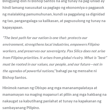
Binigyang-diin ni Bishop Santos na ang tunay na pag-unlad ay
hindi lamang nasusukat sa paglago ng ekonomiya o pagpasok
ng malalaking pamumuhunan, kundi sa paggalang sa dignidad
ng tao, pangangalaga sa kalikasan, at pagsusulong ng tunay na
kapayapaan.
“The best path for our nation is one that: protects our
environment, strengthens local industries, empowers Filipino
workers, and preserves our sovereignty. Pax Silica does not arise
from Filipino priorities. It arises from global rivalry. What is “best”
must be rooted in our values, our people, and our future—not in
the agendas of powerful nations,”
bahagi pa ng mensahe ni
Bishop Santos.
Hinimok naman ng Obispo ang mga mananampalataya at
mamamayan na maging mapanuri at piliin ang mga hakbang na
nakaugat sa kabutihang panlahat at tunay na kapakanan ng
sambayanang Pilipino.