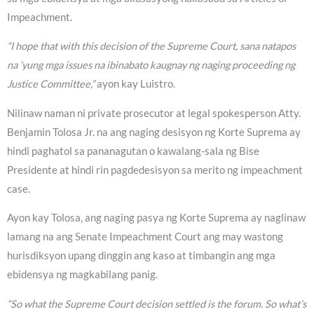
Impeachment.
“I hope that with this decision of the Supreme Court, sana natapos
na ’yung mga issues na ibinabato kaugnay ng naging proceeding ng
Justice Committee,”
ayon kay Luistro.
Nilinaw naman ni private prosecutor at legal spokesperson Atty.
Benjamin Tolosa Jr. na ang naging desisyon ng Korte Suprema ay
hindi paghatol sa pananagutan o kawalang-sala ng Bise
Presidente at hindi rin pagdedesisyon sa merito ng impeachment
case.
Ayon kay Tolosa, ang naging pasya ng Korte Suprema ay naglinaw
lamang na ang Senate Impeachment Court ang may wastong
hurisdiksyon upang dinggin ang kaso at timbangin ang mga
ebidensya ng magkabilang panig.
“So what the Supreme Court decision settled is the forum. So what’s