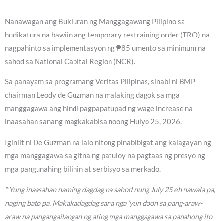
Nanawagan ang Bukluran ng Manggagawang Pilipino sa
hudikatura na bawiin ang temporary restraining order (TRO) na
nagpahinto sa implementasyon ng ₱85 umento sa minimum na
sahod sa National Capital Region (NCR).
Sa panayam sa programang Veritas Pilipinas, sinabi ni BMP
chairman Leody de Guzman na malaking dagok sa mga
manggagawa ang hindi pagpapatupad ng wage increase na
inaasahan sanang magkakabisa noong Hulyo 25, 2026.
Iginiit ni De Guzman na lalo nitong pinabibigat ang kalagayan ng
mga manggagawa sa gitna ng patuloy na pagtaas ng presyo ng
mga pangunahing bilihin at serbisyo sa merkado.
“‘Yung inaasahan naming dagdag na sahod nung July 25 eh nawala pa,
naging bato pa. Makakadagdag sana nga ‘yun doon sa pang-araw-
araw na pangangailangan ng ating mga manggagawa sa panahong ito