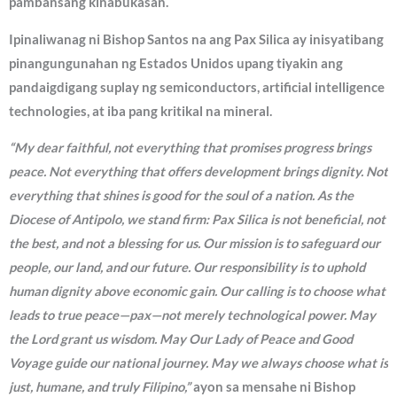
pambansang kinabukasan.
Ipinaliwanag ni Bishop Santos na ang Pax Silica ay inisyatibang
pinangungunahan ng Estados Unidos upang tiyakin ang
pandaigdigang suplay ng semiconductors, artificial intelligence
technologies, at iba pang kritikal na mineral.
“My dear faithful, not everything that promises progress brings
peace. Not everything that offers development brings dignity. Not
everything that shines is good for the soul of a nation. As the
Diocese of Antipolo, we stand firm: Pax Silica is not beneficial, not
the best, and not a blessing for us. Our mission is to safeguard our
people, our land, and our future. Our responsibility is to uphold
human dignity above economic gain. Our calling is to choose what
leads to true peace—pax—not merely technological power. May
the Lord grant us wisdom. May Our Lady of Peace and Good
Voyage guide our national journey. May we always choose what is
just, humane, and truly Filipino,”
ayon sa mensahe ni Bishop