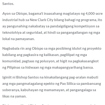
Santos.
Ayon sa Obispo, bagama’t inaasahang magtatayo ng 4,000-acre
industrial hub sa New Clark City bilang bahagi ng programa, ito
ay pangunahing nakabatay sa pandaigdigang kompetisyon sa
teknolohiya at seguridad, at hindi sa pangangailangan ng mga
lokal na pamayanan.
Nagbabala rin ang Obispo sa mga posibleng idulot ng proyekto
kabilang ang pagkasira ng kalikasan, paglilipat ng mga
komunidad, pagtaas ng polusyon, at higit na pagkakasangkot
ng Pilipinas sa hidwaan ng mga makapangyarihang bansa.
Iginiit ni Bishop Santos na kinakailangang pag-aralan mabuti
ang mga pangmatagalang epekto ng Pax Sillica sa pambansang
soberanya, kabuhayan ng mamamayan, at pangangalaga sa
likas na yaman.