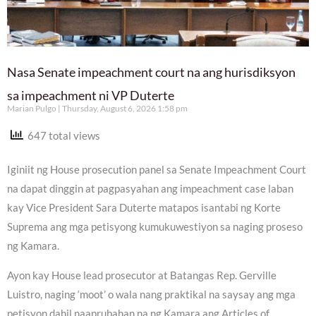
Nasa Senate impeachment court na ang hurisdiksyon
sa impeachment ni VP Duterte
Marian Pulgo
Thursday, August 6, 2026 1:58 pm
647 total views
Iginiit ng House prosecution panel sa Senate Impeachment Court
na dapat dinggin at pagpasyahan ang impeachment case laban
kay Vice President Sara Duterte matapos isantabi ng Korte
Suprema ang mga petisyong kumukuwestiyon sa naging proseso
ng Kamara.
Ayon kay House lead prosecutor at Batangas Rep. Gerville
Luistro, naging ‘moot’ o wala nang praktikal na saysay ang mga
petisyon dahil naaprubahan na ng Kamara ang Articles of