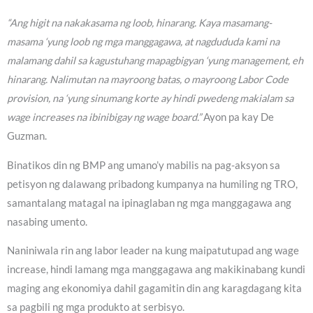
“Ang higit na nakakasama ng loob, hinarang. Kaya masamang-
masama ‘yung loob ng mga manggagawa, at nagdududa kami na
malamang dahil sa kagustuhang mapagbigyan ‘yung management, eh
hinarang. Nalimutan na mayroong batas, o mayroong Labor Code
provision, na ‘yung sinumang korte ay hindi pwedeng makialam sa
wage increases na ibinibigay ng wage board.”
Ayon pa kay De
Guzman.
Binatikos din ng BMP ang umano’y mabilis na pag-aksyon sa
petisyon ng dalawang pribadong kumpanya na humiling ng TRO,
samantalang matagal na ipinaglaban ng mga manggagawa ang
nasabing umento.
Naniniwala rin ang labor leader na kung maipatutupad ang wage
increase, hindi lamang mga manggagawa ang makikinabang kundi
maging ang ekonomiya dahil gagamitin din ang karagdagang kita
sa pagbili ng mga produkto at serbisyo.