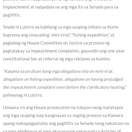
Impeachment at naipadala na ang mga ito sa Senado para sa
paglilitis.
Sinabi ni Luistro na kabilang sa mga usaping inihain sa Korte
Suprema ang sinasabing ‘mini-trial,” “fishing expedition,” at
paglabag ng House Committee on Justice sa proseso ng
pagtalakay sa impeachment complaints, gayundin ang one-year
constitutional bar at referral ng mga reklamo sa komite.
“Kasama na po diyan itong mga allegations nila on mini-trial,
allegations on fishing expedition, allegations on having prejudged
the impeachment complaint even before the clarificatory hearing,”
paliwanag ni Luistro.
Umaasa rin ang House prosecution na tuluyan nang matatapos
ang mga usaping may kaugnayan sa naging proseso sa Kamara
upang makapagpatuloy ang paglilitis sa Senado nang nakatuon na
sa mga ebidensya at mga akusasyong nakasaad sa Articles of