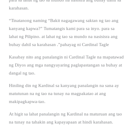
karahasan.
“Tinatanong naming “Bakit nagagawang saktan ng tao ang
kanyang kapwa?” Tumatangis kami para sa inyo. para sa
lahat ng Pilipino. at lahat ng tao sa mundo na nasisisra ang
buhay dahil sa karahasan .”pahayag ni Cardinal Tagle
Kasabay nito ang panalangin ni Cardinal Tagle na mapatawad
ng Diyos ang mga nangyayaring paglapastangan sa buhay at
dangal ng tao.
Hiniling din ng Kardinal sa kanyang panalangin na sana ay
matutunan na ng tao na tunay na magpakatao at ang
makipagkapwa-tao.
At higit sa lahat panalangin ng Kardinal na maturuan ang tao
na tunay na tahakin ang kapayapaan at hindi karahasan.