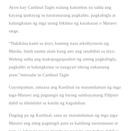
Ayon kay Cardinal Tagle,walang katumbas na salita ang
kayang ipahayag sa nararanasang pagkalito, pagkabigla at
kalungkutan ng mga taong biktima ng karahasan o Marawi
siege.
“Nakikiisa kami sa inyo, kaming nasa arkidiyosesis ng
Manila, hindi namin alam kung ano ang sasabihin sa inyo.
Walang salita ang makapagpapaabot rig aming pagkabigla,
pagkalito at kalungkutan sa nangyari nitong nakaraang
araw.”mensahe ni Cardinal Tagle
Gayunpaman, umaasa ang Kardinal na maramdaman ng mga
taga-Marawi ang pagtangis ng buong sambayanang Filipino
dahil sa idinidulot sa kanila ng kaguluhan.
Dagdag pa ng Kardinal, sana ay maramdaman ng mga taga-
Marawi ang ating pagtangis para sa kanilang nararanasan at
para sa lahat ng tao sa mundo na nasisira ang buhay dahil sa