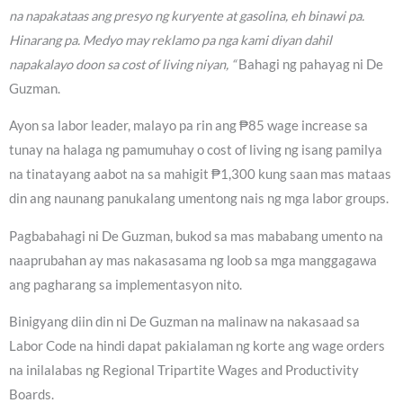
na napakataas ang presyo ng kuryente at gasolina, eh binawi pa.
Hinarang pa. Medyo may reklamo pa nga kami diyan dahil
napakalayo doon sa cost of living niyan, “
Bahagi ng pahayag ni De
Guzman.
Ayon sa labor leader, malayo pa rin ang ₱85 wage increase sa
tunay na halaga ng pamumuhay o cost of living ng isang pamilya
na tinatayang aabot na sa mahigit ₱1,300 kung saan mas mataas
din ang naunang panukalang umentong nais ng mga labor groups.
Pagbabahagi ni De Guzman, bukod sa mas mababang umento na
naaprubahan ay mas nakasasama ng loob sa mga manggagawa
ang pagharang sa implementasyon nito.
Binigyang diin din ni De Guzman na malinaw na nakasaad sa
Labor Code na hindi dapat pakialaman ng korte ang wage orders
na inilalabas ng Regional Tripartite Wages and Productivity
Boards.