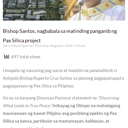
Bishop Santos, nagbabala sa matinding panganib ng
Pax Silica project
Jerry Maya Figarola
Thursday, August 6, 2026 1:54 pm
697 total views
Umapela ng masusing pag-aaral at malalim na pananaliksik si
Antipolo Bishop Ruperto Cruz Santos sa planong pagpapatupad o
pagpapatayo ng Pax Silica sa Pilipinas.
Ito ay sa kanyang Diocesan Pastoral statement na
“Discerning
What Leads to True Peace.”
Inihayag ng Obispo na mahalagang
maunawaan ng bawat Pilipino ang posibleng epekto ng Pax
Sillica sa bansa, partikular sa mamamayan, kalikasan, at