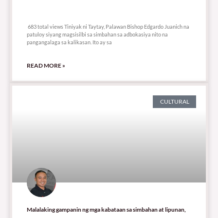
683 total views
683 total views Tiniyak ni Taytay, Palawan Bishop Edgardo Juanich na
patuloy siyang magsisilbi sa simbahan sa adbokasiya nito na
pangangalaga sa kalikasan. Ito ay sa
READ MORE »
CULTURAL
Malalaking gampanin ng mga kabataan sa simbahan at lipunan,