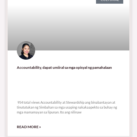
Accountability, dapat umiiral sa mga opisyal ng pamahalaan
954 total views
954 total views Accountability at Stewardship ang binabantayan at
tinututukan ng Simbahan sa mga usaping nakakaapekto sa buhay ng
mga mamamayan sa lipunan. Ito ang nilinaw
READ MORE »