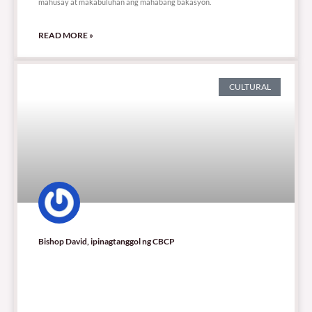
mahusay at makabuluhan ang mahabang bakasyon.
READ MORE »
CULTURAL
Bishop David, ipinagtanggol ng CBCP
546 total views