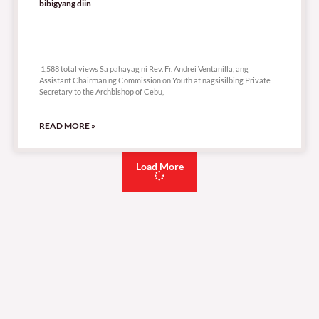
bibigyang diin
1,588 total views
1,588 total views Sa pahayag ni Rev. Fr. Andrei Ventanilla, ang
Assistant Chairman ng Commission on Youth at nagsisilbing Private
Secretary to the Archbishop of Cebu,
READ MORE »
Load More