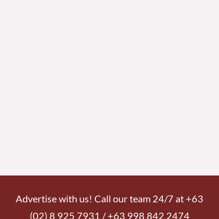
Advertise with us! Call our team 24/7 at +63
(02) 8 925 7931 / +63 998 842 2474