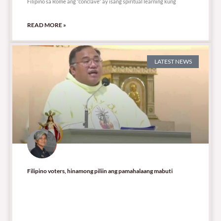
Filipino sa Rome ang “conclave” ay isang spiritual learning kung
READ MORE »
LATEST NEWS
Filipino voters, hinamong piliin ang pamahalaang mabuti
17,036 total views