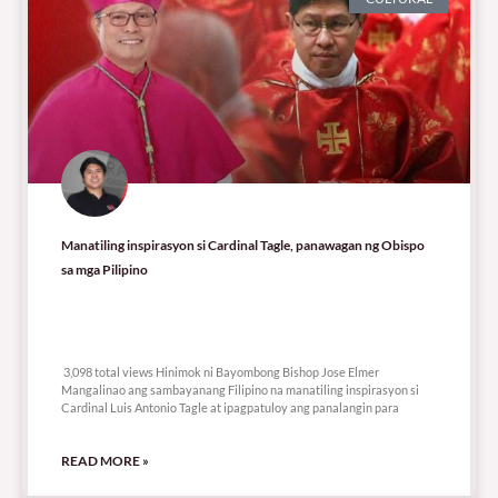
Manatiling inspirasyon si Cardinal Tagle, panawagan ng Obispo
sa mga Pilipino
3,098 total views
3,098 total views Hinimok ni Bayombong Bishop Jose Elmer
Mangalinao ang sambayanang Filipino na manatiling inspirasyon si
Cardinal Luis Antonio Tagle at ipagpatuloy ang panalangin para
READ MORE »