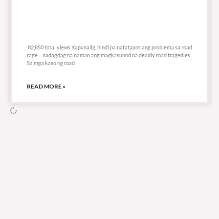
82,850 total views
82,850 total views Kapanalig, hindi pa natatapos ang problema sa road
rage… nadagdag na naman ang magkasunod na deadly road tragedies.
Sa mga kaso ng road
READ MORE »