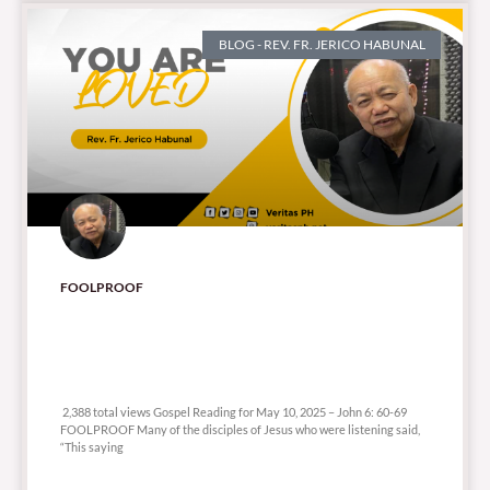
BLOG - REV. FR. JERICO HABUNAL
FOOLPROOF
2,388 total views
2,388 total views Gospel Reading for May 10, 2025 – John 6: 60-69
FOOLPROOF Many of the disciples of Jesus who were listening said,
“This saying