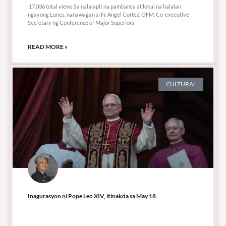
17,036 total views Sa nalalapit na pambansa at lokal na halalan
ngayong Lunes, nanawagan si Fr. Angel Cortez, OFM, Co-executive
Secretary ng Conference of Major Superiors
READ MORE »
CULTURAL
Inagurasyon ni Pope Leo XIV, itinakda sa May 18