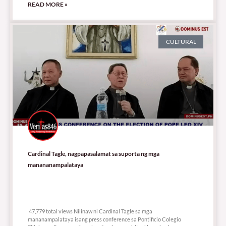
READ MORE »
CULTURAL
Cardinal Tagle, nagpapasalamat sa suporta ng mga
manananampalataya
47,779 total views
47,779 total views Nilinaw ni Cardinal Tagle sa mga
mananampalataya isang press conference sa Pontificio Colegio