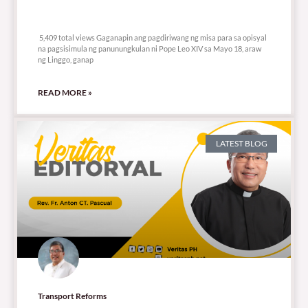
5,409 total views
5,409 total views Gaganapin ang pagdiriwang ng misa para sa opisyal
na pagsisimula ng panunungkulan ni Pope Leo XIV sa Mayo 18, araw
ng Linggo, ganap
READ MORE »
LATEST BLOG
Transport Reforms