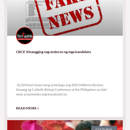
CBCP, itinangging nag-endorso ng mga kandidato
36,334 total views
36,334 total views Isang araw bago ang 2025 Midterm election,
tinawag ng Catholic Bishop Conference of the Philippines na fake
news at panloloko ang kumakalat na
READ MORE »
CULTURAL