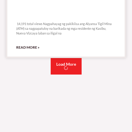
14,191 total views
14,191 total views Nagpahayag ng pakikiisa ang Alyansa Tigil Mina
(ATM) sa nagpapatuloy na barikada ng mga residente ng Kasibu,
Nueva Vizcaya laban sa iligal na
READ MORE »
Load More