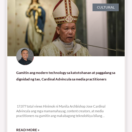
CULTURAL
Gamitin ang modern technology sa katotohanan at paggalang sa
dignidad ng tao, Cardinal Advincula sa media practitioners
17,077 total views
17,077 total views Hinimok ni Manila Archbishop Jose Cardinal
Advincula ang mga mamamahayag, content creators, at media
practitioners na gamitin ang makabagong teknolohiya bilang
kasangkapan sa
READ MORE »