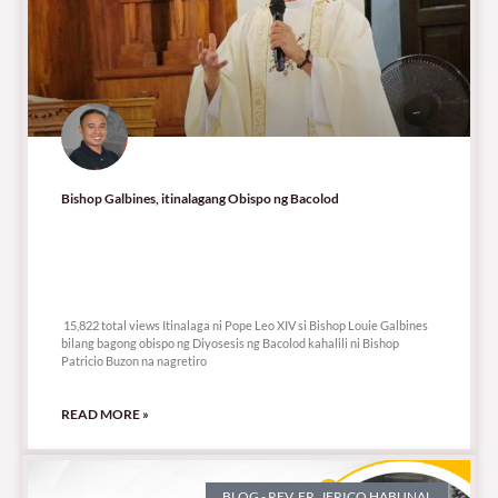
Bishop Galbines, itinalagang Obispo ng Bacolod
15,822 total views
15,822 total views Itinalaga ni Pope Leo XIV si Bishop Louie Galbines
bilang bagong obispo ng Diyosesis ng Bacolod kahalili ni Bishop
Patricio Buzon na nagretiro
READ MORE »
BLOG - REV. FR. JERICO HABUNAL