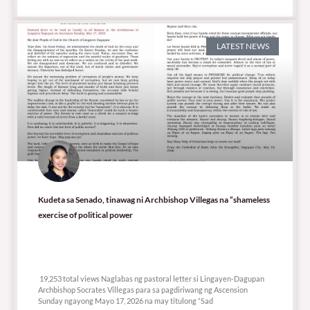
LATEST NEWS
Kudeta sa Senado, tinawag ni Archbishop Villegas na “shameless
exercise of political power
19,253 total views
19,253 total views Naglabas ng pastoral letter si Lingayen-Dagupan
Archbishop Socrates Villegas para sa pagdiriwang ng Ascension
Sunday ngayong Mayo 17, 2026 na may titulong “Sad