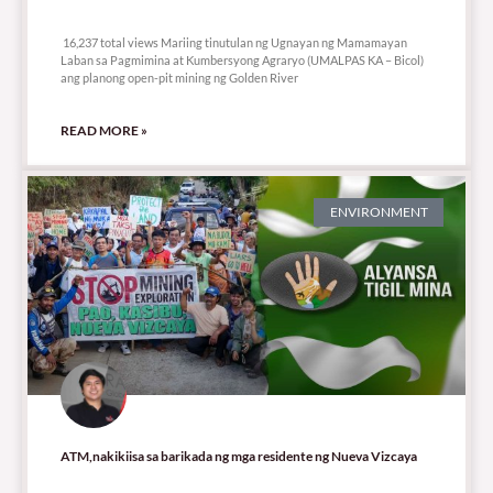
16,237 total views
16,237 total views Mariing tinutulan ng Ugnayan ng Mamamayan
Laban sa Pagmimina at Kumbersyong Agraryo (UMALPAS KA – Bicol)
ang planong open-pit mining ng Golden River
READ MORE »
ENVIRONMENT
ATM,nakikiisa sa barikada ng mga residente ng Nueva Vizcaya