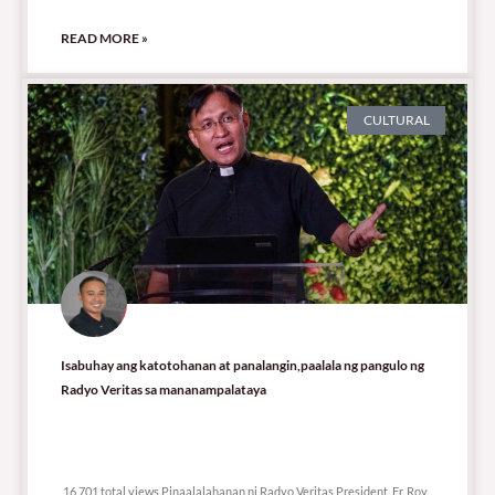
READ MORE »
CULTURAL
Isabuhay ang katotohanan at panalangin,paalala ng pangulo ng
Radyo Veritas sa mananampalataya
16,701 total views
16,701 total views Pinaalalahanan ni Radyo Veritas President, Fr. Roy