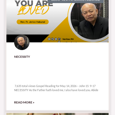
NECESSITY
7,635 total views
7,635 total views Gospel Reading for May 14, 2026 – John 15: 9-17
NECESSITY As the Father hath loved me, I also have loved you. Abide
READ MORE »