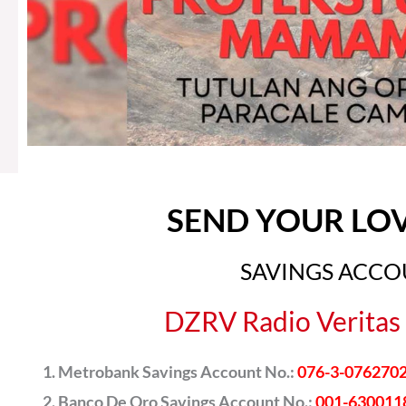
SEND YOUR LO
SAVINGS ACC
DZRV Radio Veritas 
Metrobank Savings Account No.:
076-3-076270
Banco De Oro Savings Account No.:
001-630011