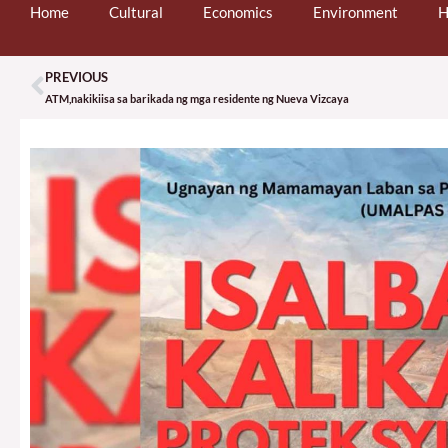
Home
Cultural
Economics
Environment
H
PREVIOUS
Prev
ATM,nakikiisa sa barikada ng mga residente ng Nueva Vizcaya