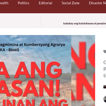
ealth
Politics
Editorial
Social Zone
Disaster 
Isabuhay ang katotohanan at panalan
O
P
t