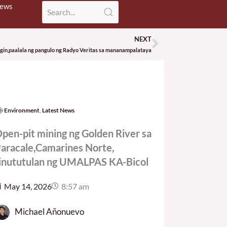
News
NEXT
Next
gin,paalala ng pangulo ng Radyo Veritas sa mananampalataya
Environment
,
Latest News
pen-pit mining ng Golden River sa
aracale,Camarines Norte,
inututulan ng UMALPAS KA-Bicol
May 14, 2026
8:57 am
Michael Añonuevo