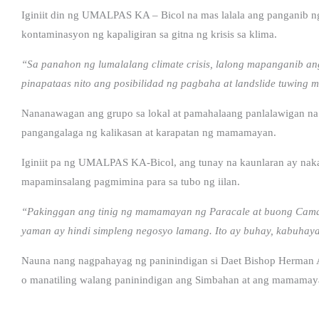
Iginiit din ng UMALPAS KA – Bicol na mas lalala ang panganib ng 
kontaminasyon ng kapaligiran sa gitna ng krisis sa klima.
“Sa panahon ng lumalalang climate crisis, lalong mapanganib a
pinapataas nito ang posibilidad ng pagbaha at landslide tuwing 
Nananawagan ang grupo sa lokal at pamahalaang panlalawigan na t
pangangalaga ng kalikasan at karapatan ng mamamayan.
Iginiit pa ng UMALPAS KA-Bicol, ang tunay na kaunlaran ay nakas
mapaminsalang pagmimina para sa tubo ng iilan.
“Pakinggan ang tinig ng mamamayan ng Paracale at buong Camarin
yaman ay hindi simpleng negosyo lamang. Ito ay buhay, kabuhay
Nauna nang nagpahayag ng paninindigan si Daet Bishop Herman A
o manatiling walang paninindigan ang Simbahan at ang mamamayan 