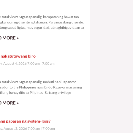
,673 total views
 total views Mga Kapanalig, karapatan ng bawat tao
gkaroon ng disenteng tahanan. Para masabing disente,
tong sapat, ligtas, may seguridad, at nagbibigay-daan sa
 MORE »
 nakatutuwang biro
y, August 4, 2026 7:00 am
7:00 am
,914 total views
 total views Mga Kapanalig, mabuti pa si Japanese
ador to the Philippines na si Endo Kazuya, maraming
liang bahay dito sa Pilipinas. Sa isang privilege
 MORE »
ang papasan ng system-loss?
, August 3, 2026 7:00 am
7:00 am