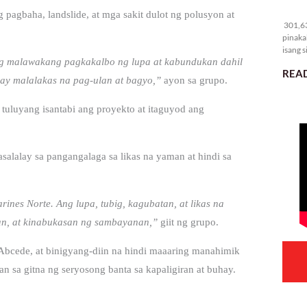
30
pagbaha, landslide, at mga sakit dulot ng polusyon at
301,63
pinaka
isang s
ng malawakang pagkakalbo ng lupa at kabundukan dahil
READ
may malalakas na pag-ulan at bagyo,”
ayon sa grupo.
uluyang isantabi ang proyekto at itaguyod ang
alalay sa pangangalaga sa likas na yaman at hindi sa
es Norte. Ang lupa, tubig, kagubatan, at likas na
an, at kinabukasan ng sambayanan,”
giit ng grupo.
bcede, at binigyang-diin na hindi maaaring manahimik
sa gitna ng seryosong banta sa kapaligiran at buhay.