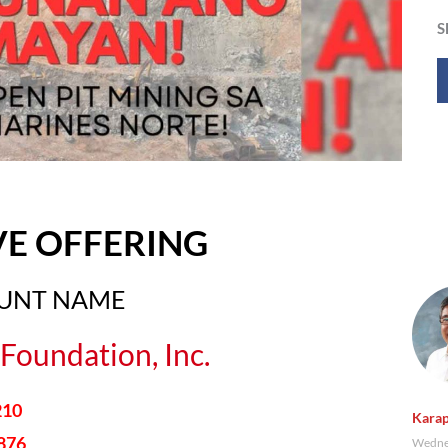
S
VE OFFERING
OUNT NAME
Foundation, Inc.
210
Karap
876
Wednes