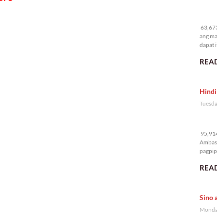
63
63,673
ang ma
dapat i
READ
Hindi
Tuesda
95
95,914
Ambass
pagpipi
READ
Sino 
Monday