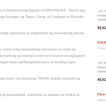
12
na at Kumbersyong Agraryo (UMALPAS KA – Bicol) ang
127,93
masiga
ga barangay ng Tugos, Tawig, at Casalugan sa Paracale,
SONA) 
READ
nsalang operasyon na magdudulot ng malawakang pinsala
KULA
Friday
n, kundi isang malawakang operasyon na sisira ng
arambong ng natural at mineral resources at paglugmok
27
gal nang nakikipaglaban para sa kanilang lupa,
279,98
planon
binitiw
kulang.
ag-extract ng tinatayang 780,000 metriko tonelada ng
READ
Para 
a ng kabundukan, watershed, at sakahan na kritikal sa
Wednes