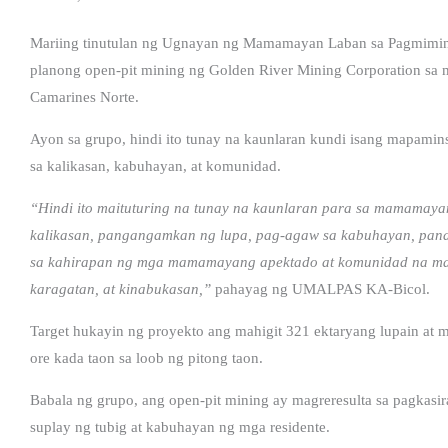
Mariing tinutulan ng Ugnayan ng Mamamayan Laban sa Pagmimi
planong open-pit mining ng Golden River Mining Corporation sa m
Camarines Norte.
Ayon sa grupo, hindi ito tunay na kaunlaran kundi isang mapami
sa kalikasan, kabuhayan, at komunidad.
“Hindi ito maituturing na tunay na kaunlaran para sa mamamaya
kalikasan, pangangamkan ng lupa, pag-agaw sa kabuhayan, pand
sa kahirapan ng mga mamamayang apektado at komunidad na mata
karagatan, at kinabukasan,”
pahayag ng UMALPAS KA-Bicol.
Target hukayin ng proyekto ang mahigit 321 ektaryang lupain at m
ore kada taon sa loob ng pitong taon.
Babala ng grupo, ang open-pit mining ay magreresulta sa pagkasir
suplay ng tubig at kabuhayan ng mga residente.