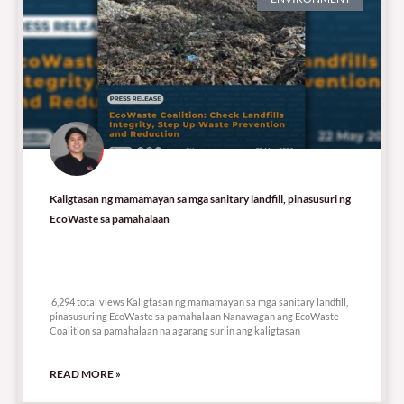
Kaligtasan ng mamamayan sa mga sanitary landfill, pinasusuri ng
EcoWaste sa pamahalaan
6,294 total views
6,294 total views Kaligtasan ng mamamayan sa mga sanitary landfill,
pinasusuri ng EcoWaste sa pamahalaan Nanawagan ang EcoWaste
Coalition sa pamahalaan na agarang suriin ang kaligtasan
READ MORE »