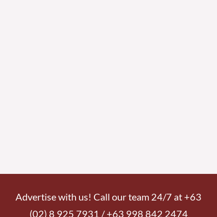
Advertise with us! Call our team 24/7 at +63
(02) 8 925 7931 / +63 998 842 2474