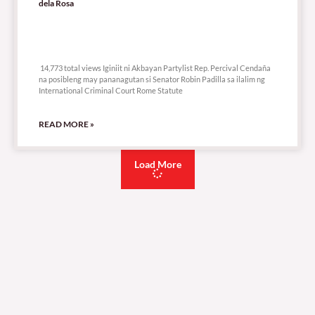
dela Rosa
14,773 total views
14,773 total views Iginiit ni Akbayan Partylist Rep. Percival Cendaña
na posibleng may pananagutan si Senator Robin Padilla sa ilalim ng
International Criminal Court Rome Statute
READ MORE »
Load More