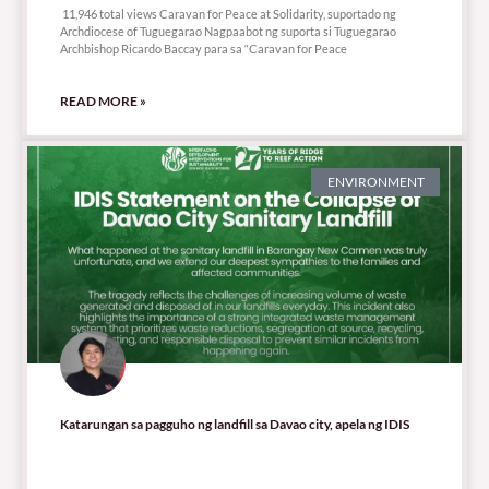
11,946 total views Caravan for Peace at Solidarity, suportado ng
Archdiocese of Tuguegarao Nagpaabot ng suporta si Tuguegarao
Archbishop Ricardo Baccay para sa “Caravan for Peace
READ MORE »
ENVIRONMENT
Katarungan sa pagguho ng landfill sa Davao city, apela ng IDIS