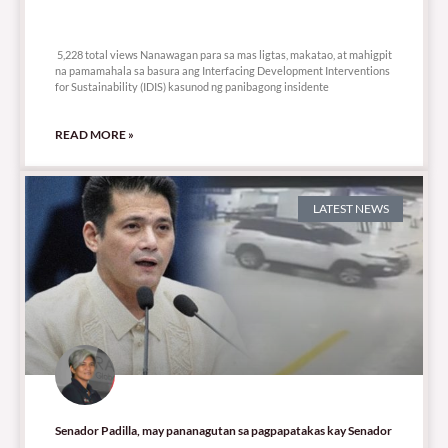
5,228 total views
5,228 total views Nanawagan para sa mas ligtas, makatao, at mahigpit
na pamamahala sa basura ang Interfacing Development Interventions
for Sustainability (IDIS) kasunod ng panibagong insidente
READ MORE »
LATEST NEWS
Senador Padilla, may pananagutan sa pagpapatakas kay Senador