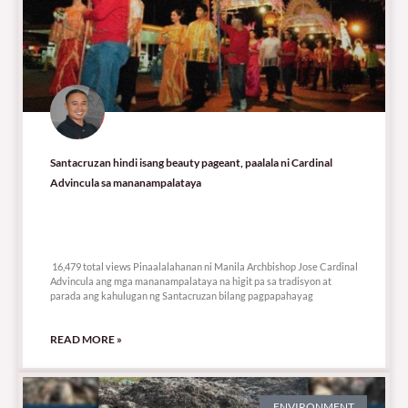
Santacruzan hindi isang beauty pageant, paalala ni Cardinal
Advincula sa mananampalataya
16,479 total views
16,479 total views Pinaalalahanan ni Manila Archbishop Jose Cardinal
Advincula ang mga mananampalataya na higit pa sa tradisyon at
parada ang kahulugan ng Santacruzan bilang pagpapahayag
READ MORE »
ENVIRONMENT