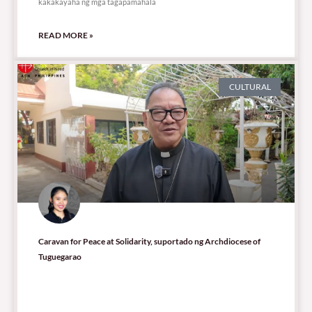
kakakayaha ng mga tagapamahala
READ MORE »
CULTURAL
Caravan for Peace at Solidarity, suportado ng Archdiocese of
Tuguegarao
11,946 total views