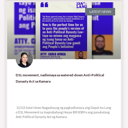
LATEST NEWS
D1L movement, nadismaya sa watered-down Anti-Political
Dynasty Act sa Kamara
12,515 total views
12,515 total views Nagpahayag ng pagkadismaya ang Dapat Isa Lang
o D1L Movement sa inaprubahang House Bill 8389 o ang panukalang
Anti-Political Dynasty Act ng Kamara,