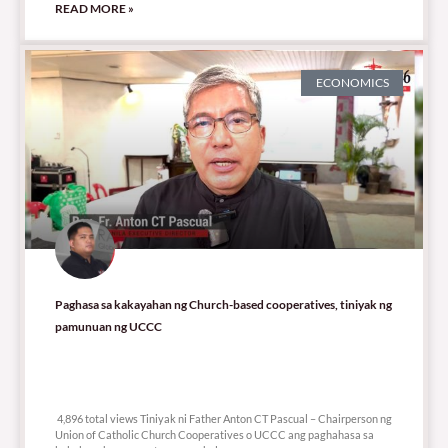
READ MORE »
ECONOMICS
Paghasa sa kakayahan ng Church-based cooperatives, tiniyak ng
pamunuan ng UCCC
4,896 total views
4,896 total views Tiniyak ni Father Anton CT Pascual – Chairperson ng
Union of Catholic Church Cooperatives o UCCC ang paghahasa sa