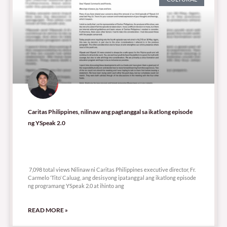
Caritas Philippines, nilinaw ang pagtanggal sa ikatlong episode
ng YSpeak 2.0
7,098 total views
7,098 total views Nilinaw ni Caritas Philippines executive director, Fr.
Carmelo ‘Tito’ Caluag, ang desisyong ipatanggal ang ikatlong episode
ng programang YSpeak 2.0 at ihinto ang
READ MORE »