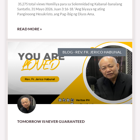
35,275 total views Homiliya para sa Solemnidad ng Kabanal-banalang
Santatlo, 31 Mayo 2026, Juan 3:16-18. “Ang biyaya ng ating
Panginoong Hesukristo, ang Pag-ibig ng Diyos Ama,
READ MORE »
BLOG - REV. FR. JERICO HABUNAL
TOMORROW IS NEVER GUARANTEED