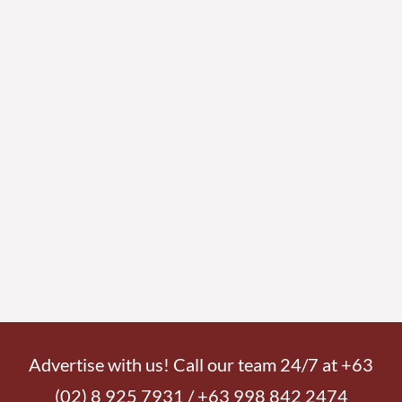
Advertise with us! Call our team 24/7 at +63
(02) 8 925 7931 / +63 998 842 2474