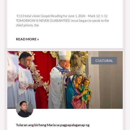
9,113 total views
9,113 total views Gospel Reading for June 1, 2026 – Mark 12: 1-12
TOMORROW IS NEVER GUARANTEED Jesus began to speak to the
chief priests, the
READ MORE »
CULTURAL
Tularan ang birheng Maria sa pagpapalaganap ng