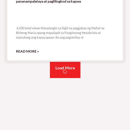
pananampalataya at paglilingkod sa kapwa
6,330 total views
6,330 total views Manalangin sa higit na paggabay ng Mahal na
Birheng Maria upang mapalapit sa Panginoong Hesukristo at
maisulong ang kapayapaan. Ito ang pagninilay ni
READ MORE »
Load More