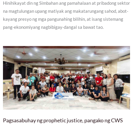
Hinihikayat din ng Simbahan ang pamahalaan at pribadong sektor
na magtulungan upang matiyak ang makatarungang sahod, abot-
kayang presyo ng mga pangunahing bilihin, at isang sistemang
pang-ekonomiyang nagbibigay-dangal sa bawat tao.
Pagsasabuhay ng prophetic justice, pangako ng CWS