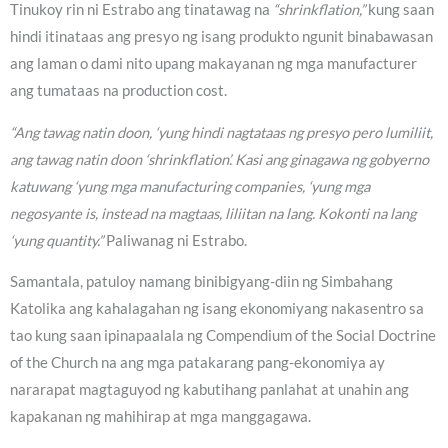
Tinukoy rin ni Estrabo ang tinatawag na
“shrinkflation,”
kung saan
hindi itinataas ang presyo ng isang produkto ngunit binabawasan
ang laman o dami nito upang makayanan ng mga manufacturer
ang tumataas na production cost.
“Ang tawag natin doon, ‘yung hindi nagtataas ng presyo pero lumiliit,
ang tawag natin doon ‘shrinkflation’. Kasi ang ginagawa ng gobyerno
katuwang ‘yung mga manufacturing companies, ‘yung mga
negosyante is, instead na magtaas, liliitan na lang. Kokonti na lang
‘yung quantity.”
Paliwanag ni Estrabo.
Samantala, patuloy namang binibigyang-diin ng Simbahang
Katolika ang kahalagahan ng isang ekonomiyang nakasentro sa
tao kung saan ipinapaalala ng Compendium of the Social Doctrine
of the Church na ang mga patakarang pang-ekonomiya ay
nararapat magtaguyod ng kabutihang panlahat at unahin ang
kapakanan ng mahihirap at mga manggagawa.