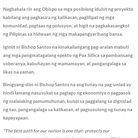
Nagbabala rin ang Obispo sa mga posibleng idulot ng proyekto
kabilang ang pagkasira ng kalikasan, paglilipat ng mga
komunidad, pagtaas ng polusyon, at higit na pagkakasangkot
ng Pilipinas sa hidwaan ng mga makapangyarihang bansa.
Iginiit ni Bishop Santos na kinakailangang pag-aralan mabuti
ang mga pangmatagalang epekto ng Pax Sillica sa pambansang
soberanya, kabuhayan ng mamamayan, at pangangalaga sa
likas na yaman.
Binigyang-diin ni Bishop Santos na ang tunay na pag-unlad ay
hindi lamang nasusukat sa paglago ng ekonomiya o pagpasok
ng malalaking pamumuhunan, kundi sa paggalang sa dignidad
ng tao, pangangalaga sa kalikasan, at pagsusulong ng tunay na
kapayapaan.
“The best path for our nation is one that: protects our