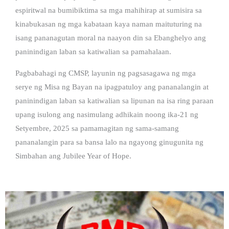
espiritwal na bumibiktima sa mga mahihirap at sumisira sa
kinabukasan ng mga kabataan kaya naman maituturing na
isang pananagutan moral na naayon din sa Ebanghelyo ang
paninindigan laban sa katiwalian sa pamahalaan.
Pagbabahagi ng CMSP, layunin ng pagsasagawa ng mga
serye ng Misa ng Bayan na ipagpatuloy ang pananalangin at
paninindigan laban sa katiwalian sa lipunan na isa ring paraan
upang isulong ang nasimulang adhikain noong ika-21 ng
Setyembre, 2025 sa pamamagitan ng sama-samang
pananalangin para sa bansa lalo na ngayong ginugunita ng
Simbahan ang Jubilee Year of Hope.