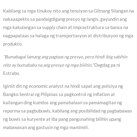
Kabilang sa mga tinukoy nito ang tensiyon sa Gitnang Silangan na
nakaaapekto sa pandaigdigang presyo ng langis, gayundin ang
mga kakulangan sa supply chain at imprastruktura sa bansa na
nagpapataas sa halaga ng transportasyon at distribusyon ng mga
produkto.
“Bumabagal lamang ang pagtaas ng presyo, pero hindi ibig sabihin
nito ay bumababa na ang presyo ng mga bilihin,”
Dagdag pa ni
Estrabo.
Iginiit din ng economic analyst na hindi sapat ang polisiya ng
Bangko Sentral ng Pilipinas sa pagkontrol ng inflation at
kailangan ding kumilos ang pamahalaan sa pamamagitan ng
reporma sa pagbubuwis, kabilang ang posibilidad ng pagbabawas
ng buwis sa kuryente at iba pang pangunahing bilihin upang
mabawasan ang gastusin ng mga mamimili.