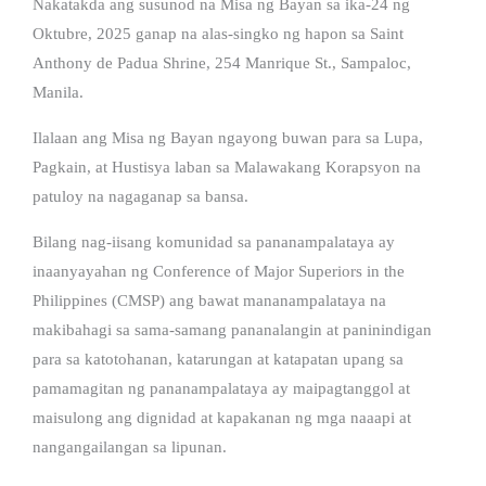
Nakatakda ang susunod na Misa ng Bayan sa ika-24 ng
Oktubre, 2025 ganap na alas-singko ng hapon sa Saint
Anthony de Padua Shrine, 254 Manrique St., Sampaloc,
Manila.
Ilalaan ang Misa ng Bayan ngayong buwan para sa Lupa,
Pagkain, at Hustisya laban sa Malawakang Korapsyon na
patuloy na nagaganap sa bansa.
Bilang nag-iisang komunidad sa pananampalataya ay
inaanyayahan ng Conference of Major Superiors in the
Philippines (CMSP) ang bawat mananampalataya na
makibahagi sa sama-samang pananalangin at paninindigan
para sa katotohanan, katarungan at katapatan upang sa
pamamagitan ng pananampalataya ay maipagtanggol at
maisulong ang dignidad at kapakanan ng mga naaapi at
nangangailangan sa lipunan.