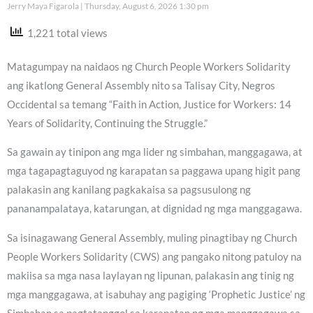
Jerry Maya Figarola
Thursday, August 6, 2026 1:30 pm
1,221 total views
Matagumpay na naidaos ng Church People Workers Solidarity
ang ikatlong General Assembly nito sa Talisay City, Negros
Occidental sa temang “Faith in Action, Justice for Workers: 14
Years of Solidarity, Continuing the Struggle.”
Sa gawain ay tinipon ang mga lider ng simbahan, manggagawa, at
mga tagapagtaguyod ng karapatan sa paggawa upang higit pang
palakasin ang kanilang pagkakaisa sa pagsusulong ng
pananampalataya, katarungan, at dignidad ng mga manggagawa.
Sa isinagawang General Assembly, muling pinagtibay ng Church
People Workers Solidarity (CWS) ang pangako nitong patuloy na
makiisa sa mga nasa laylayan ng lipunan, palakasin ang tinig ng
mga manggagawa, at isabuhay ang pagiging ‘Prophetic Justice’ ng