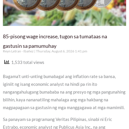
85-pisong wage increase, tugon sa tumataas na
gastusin sa pamumuhay
Reyn Letran - Ibañez
Thursday, August 6, 2026 1:41 pm
1,533 total views
Bagama’t unti-unting bumabagal ang inflation rate sa bansa,
iginiit ng isang economic analyst na hindi pa rin ito
nangangahulugang bumababa na ang presyo ng mga pangunahing
bilihin, kaya nananatiling mahalaga ang mga hakbang na
magpapagaan sa gastusin ng mga manggagawa at mga mamimili.
Sa panayam sa programang Veritas Pilipinas, sinabi ni Eric
Estrabo, economic analyst ng Publicus Asia Inc., na ang