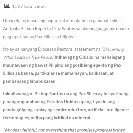
4,527 total views
Umapela ng masusing pag-aaral at malalim na pananaliksik si
Antipolo Bishop Ruperto Cruz Santos sa planong pagpapatupad o
pagpapatayo ng Pax Silica sa Pilipinas.
Ito ay sa kanyang Diocesan Pastoral statement na
“Discerning
What Leads to True Peace.”
Inihayag ng Obispo na mahalagang
maunawaan ng bawat Pilipino ang posibleng epekto ng Pax
Sillica sa bansa, partikular sa mamamayan, kalikasan, at
pambansang kinabukasan.
Ipinaliwanag ni Bishop Santos na ang Pax Silica ay inisyatibang
pinangungunahan ng Estados Unidos upang tiyakin ang
pandaigdigang suplay ng semiconductors, artificial intelligence
technologies, at iba pang kritikal na mineral.
“My dear faithful, not everything that promises progress brings