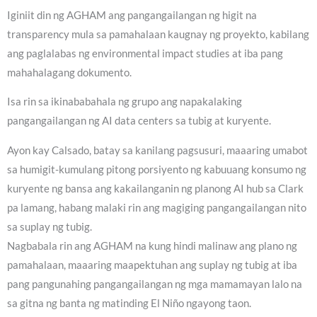
Iginiit din ng AGHAM ang pangangailangan ng higit na
transparency mula sa pamahalaan kaugnay ng proyekto, kabilang
ang paglalabas ng environmental impact studies at iba pang
mahahalagang dokumento.
Isa rin sa ikinababahala ng grupo ang napakalaking
pangangailangan ng AI data centers sa tubig at kuryente.
Ayon kay Calsado, batay sa kanilang pagsusuri, maaaring umabot
sa humigit-kumulang pitong porsiyento ng kabuuang konsumo ng
kuryente ng bansa ang kakailanganin ng planong AI hub sa Clark
pa lamang, habang malaki rin ang magiging pangangailangan nito
sa suplay ng tubig.
Nagbabala rin ang AGHAM na kung hindi malinaw ang plano ng
pamahalaan, maaaring maapektuhan ang suplay ng tubig at iba
pang pangunahing pangangailangan ng mga mamamayan lalo na
sa gitna ng banta ng matinding El Niño ngayong taon.