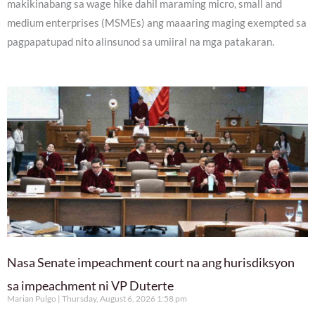
makikinabang sa wage hike dahil maraming micro, small and
medium enterprises (MSMEs) ang maaaring maging exempted sa
pagpapatupad nito alinsunod sa umiiral na mga patakaran.
Nasa Senate impeachment court na ang hurisdiksyon
sa impeachment ni VP Duterte
Marian Pulgo
Thursday, August 6, 2026 1:58 pm