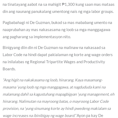
na tinatayang aabot na sa mahigit ₱1,300 kung saan mas mataas
din ang naunang panukalang umentong nais ng mga labor groups.
Pagbabahagi ni De Guzman, bukod sa mas mababang umento na
naaprubahan ay mas nakasasama ng loob sa mga manggagawa
ang pagharang sa implementasyon nito.
Binigyang diin din ni De Guzman na malinaw na nakasaad sa
Labor Code na hindi dapat pakialaman ng korte ang wage orders
na inilalabas ng Regional Tripartite Wages and Productivity
Boards.
“Ang higit na nakakasama ng loob, hinarang. Kaya masamang-
masama ‘yung loob ng mga manggagawa, at nagdududa kami na
malamang dahil sa kagustuhang mapagbigyan ‘yung management, eh
hinarang. Nalimutan na mayroong batas, o mayroong Labor Code
provision, na ‘yung sinumang korte ay hindi pwedeng makialam sa
wage increases na ibinibigay ng wage board.”
Ayon pa kay De