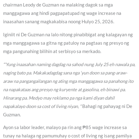
chairman Leody de Guzman na malaking dagok sa mga
manggagawa ang hindi pagpapatupad ng wage increase na
inaasahan sanang magkakabisa noong Hulyo 25, 2026.
Iginiit ni De Guzman na lalo nitong pinabibigat ang kalagayan ng
mga manggagawa sa gitna ng patuloy na pagtaas ng presyo ng
mga pangunahing bilihin at serbisyo sa merkado.
“‘Yung inaasahan naming dagdag na sahod nung July 25 eh nawala pa,
naging bato pa. Makakadagdag sana nga ‘yun doon sa pang-araw-
araw na pangangailangan ng ating mga manggagawa sa panahong ito
na napakataas ang presyo ng kuryente at gasolina, eh binawi pa.
Hinarang pa. Medyo may reklamo pa nga kami diyan dahil
napakalayo doon sa cost of living niyan, “
Bahagi ng pahayag ni De
Guzman.
Ayon sa labor leader, malayo pa rin ang ₱85 wage increase sa
tunay na halaga ng pamumuhay o cost of living ng isang pamilya