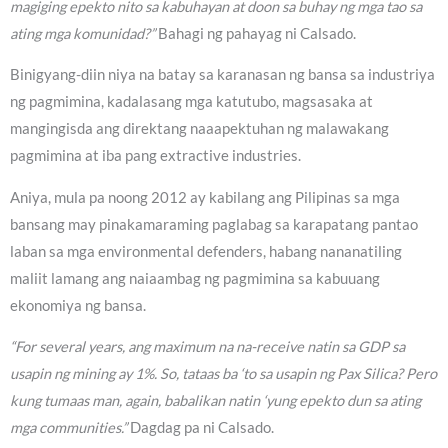
magiging epekto nito sa kabuhayan at doon sa buhay ng mga tao sa
ating mga komunidad?”
Bahagi ng pahayag ni Calsado.
Binigyang-diin niya na batay sa karanasan ng bansa sa industriya
ng pagmimina, kadalasang mga katutubo, magsasaka at
mangingisda ang direktang naaapektuhan ng malawakang
pagmimina at iba pang extractive industries.
Aniya, mula pa noong 2012 ay kabilang ang Pilipinas sa mga
bansang may pinakamaraming paglabag sa karapatang pantao
laban sa mga environmental defenders, habang nananatiling
maliit lamang ang naiaambag ng pagmimina sa kabuuang
ekonomiya ng bansa.
“For several years, ang maximum na na-receive natin sa GDP sa
usapin ng mining ay 1%. So, tataas ba ‘to sa usapin ng Pax Silica? Pero
kung tumaas man, again, babalikan natin ‘yung epekto dun sa ating
mga communities.”
Dagdag pa ni Calsado.