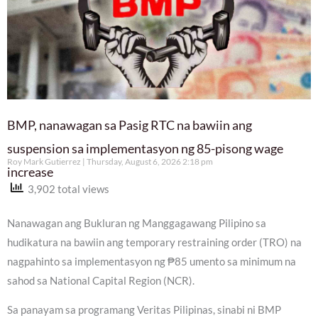
BMP, nanawagan sa Pasig RTC na bawiin ang
suspension sa implementasyon ng 85-pisong wage
Roy Mark Gutierrez
Thursday, August 6, 2026 2:18 pm
increase
3,902 total views
Nanawagan ang Bukluran ng Manggagawang Pilipino sa
hudikatura na bawiin ang temporary restraining order (TRO) na
nagpahinto sa implementasyon ng ₱85 umento sa minimum na
sahod sa National Capital Region (NCR).
Sa panayam sa programang Veritas Pilipinas, sinabi ni BMP