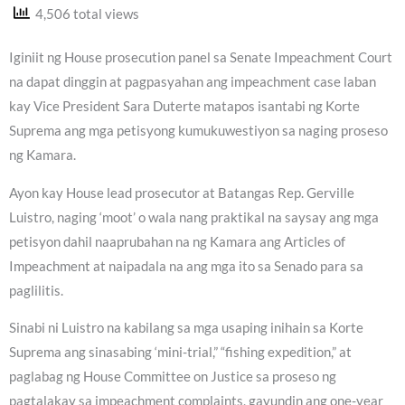
4,506 total views
Iginiit ng House prosecution panel sa Senate Impeachment Court
na dapat dinggin at pagpasyahan ang impeachment case laban
kay Vice President Sara Duterte matapos isantabi ng Korte
Suprema ang mga petisyong kumukuwestiyon sa naging proseso
ng Kamara.
Ayon kay House lead prosecutor at Batangas Rep. Gerville
Luistro, naging ‘moot’ o wala nang praktikal na saysay ang mga
petisyon dahil naaprubahan na ng Kamara ang Articles of
Impeachment at naipadala na ang mga ito sa Senado para sa
paglilitis.
Sinabi ni Luistro na kabilang sa mga usaping inihain sa Korte
Suprema ang sinasabing ‘mini-trial,” “fishing expedition,” at
paglabag ng House Committee on Justice sa proseso ng
pagtalakay sa impeachment complaints, gayundin ang one-year