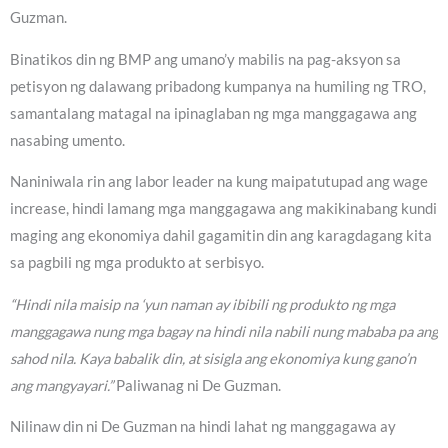
Guzman.
Binatikos din ng BMP ang umano’y mabilis na pag-aksyon sa
petisyon ng dalawang pribadong kumpanya na humiling ng TRO,
samantalang matagal na ipinaglaban ng mga manggagawa ang
nasabing umento.
Naniniwala rin ang labor leader na kung maipatutupad ang wage
increase, hindi lamang mga manggagawa ang makikinabang kundi
maging ang ekonomiya dahil gagamitin din ang karagdagang kita
sa pagbili ng mga produkto at serbisyo.
“Hindi nila maisip na ‘yun naman ay ibibili ng produkto ng mga
manggagawa nung mga bagay na hindi nila nabili nung mababa pa ang
sahod nila. Kaya babalik din, at sisigla ang ekonomiya kung gano’n
ang mangyayari.”
Paliwanag ni De Guzman.
Nilinaw din ni De Guzman na hindi lahat ng manggagawa ay