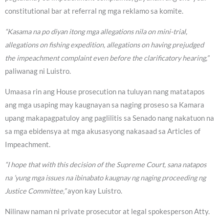
constitutional bar at referral ng mga reklamo sa komite.
“Kasama na po diyan itong mga allegations nila on mini-trial,
allegations on fishing expedition, allegations on having prejudged
the impeachment complaint even before the clarificatory hearing,”
paliwanag ni Luistro.
Umaasa rin ang House prosecution na tuluyan nang matatapos
ang mga usaping may kaugnayan sa naging proseso sa Kamara
upang makapagpatuloy ang paglilitis sa Senado nang nakatuon na
sa mga ebidensya at mga akusasyong nakasaad sa Articles of
Impeachment.
“I hope that with this decision of the Supreme Court, sana natapos
na ’yung mga issues na ibinabato kaugnay ng naging proceeding ng
Justice Committee,”
ayon kay Luistro.
Nilinaw naman ni private prosecutor at legal spokesperson Atty.