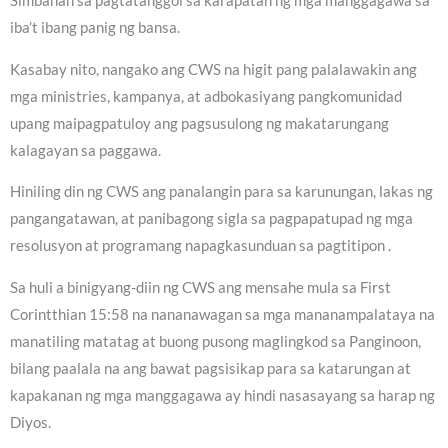
Simbahan sa pagtatanggol sa karapatan ng mga manggagawa sa
iba’t ibang panig ng bansa.
Kasabay nito, nangako ang CWS na higit pang palalawakin ang
mga ministries, kampanya, at adbokasiyang pangkomunidad
upang maipagpatuloy ang pagsusulong ng makatarungang
kalagayan sa paggawa.
Hiniling din ng CWS ang panalangin para sa karunungan, lakas ng
pangangatawan, at panibagong sigla sa pagpapatupad ng mga
resolusyon at programang napagkasunduan sa pagtitipon .
Sa huli a binigyang-diin ng CWS ang mensahe mula sa First
Corintthian 15:58 na nananawagan sa mga mananampalataya na
manatiling matatag at buong pusong maglingkod sa Panginoon,
bilang paalala na ang bawat pagsisikap para sa katarungan at
kapakanan ng mga manggagawa ay hindi nasasayang sa harap ng
Diyos.