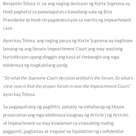
Benjamin Tolosa Jr. na ang naging desisyon ng Korte Suprema ay
hindi paghatol sa pananagutan o kawalang-sala ng Bise
Presidente at hindi rin pagdedesisyon sa merito ng impeachment
case.
Ayon kay Tolosa, ang naging pasya ng Korte Suprema ay naglinaw
lamang na ang Senate Impeachment Court ang may wastong
hurisdiksyon upang dinggin ang kaso at timbangin ang mga
ebidensya ng magkabilang panig.
“So what the Supreme Court decision settled is the forum. So what’s
clear now is that the proper forum is now the Impeachment Court,”
ayon kay Tolosa.
Sa pagpapatuloy ng paglilitis, patuloy na inihaharap ng House
prosecution ang mga ebidensya kaugnay ng Article I ng Articles
of Impeachment na may kinalaman sa sinasabing maling
paggamit, paglustay at iregular na liquidation ng confidential