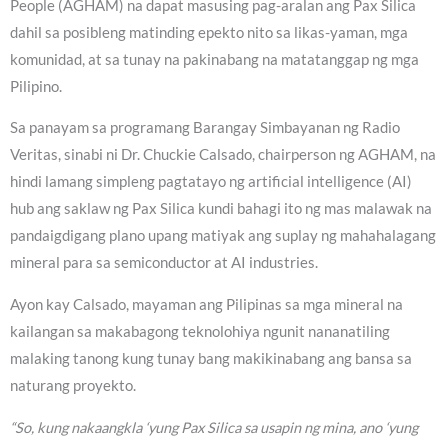
People (AGHAM) na dapat masusing pag-aralan ang Pax Silica
dahil sa posibleng matinding epekto nito sa likas-yaman, mga
komunidad, at sa tunay na pakinabang na matatanggap ng mga
Pilipino.
Sa panayam sa programang Barangay Simbayanan ng Radio
Veritas, sinabi ni Dr. Chuckie Calsado, chairperson ng AGHAM, na
hindi lamang simpleng pagtatayo ng artificial intelligence (AI)
hub ang saklaw ng Pax Silica kundi bahagi ito ng mas malawak na
pandaigdigang plano upang matiyak ang suplay ng mahahalagang
mineral para sa semiconductor at AI industries.
Ayon kay Calsado, mayaman ang Pilipinas sa mga mineral na
kailangan sa makabagong teknolohiya ngunit nananatiling
malaking tanong kung tunay bang makikinabang ang bansa sa
naturang proyekto.
“So, kung nakaangkla ‘yung Pax Silica sa usapin ng mina, ano ‘yung