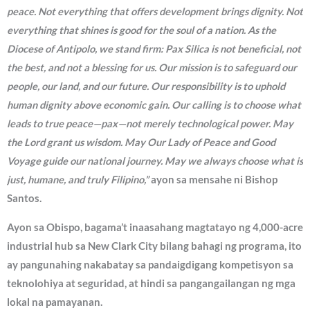
peace. Not everything that offers development brings dignity. Not
everything that shines is good for the soul of a nation. As the
Diocese of Antipolo, we stand firm: Pax Silica is not beneficial, not
the best, and not a blessing for us. Our mission is to safeguard our
people, our land, and our future. Our responsibility is to uphold
human dignity above economic gain. Our calling is to choose what
leads to true peace—pax—not merely technological power. May
the Lord grant us wisdom. May Our Lady of Peace and Good
Voyage guide our national journey. May we always choose what is
just, humane, and truly Filipino,”
ayon sa mensahe ni Bishop
Santos.
Ayon sa Obispo, bagama’t inaasahang magtatayo ng 4,000-acre
industrial hub sa New Clark City bilang bahagi ng programa, ito
ay pangunahing nakabatay sa pandaigdigang kompetisyon sa
teknolohiya at seguridad, at hindi sa pangangailangan ng mga
lokal na pamayanan.