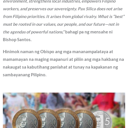
environment, strengthens local industries, empowers Filipino
workers, and preserves our sovereignty. Pax Silica does not arise
from Filipino priorities. It arises from global rivalry. What is “best”
must be rooted in our values, our people, and our future—not in
the agendas of powerful nations,”
bahagi pa ng mensahe ni
Bishop Santos.
Hinimok naman ng Obispo ang mga mananampalataya at
mamamayan na maging mapanuri at piliin ang mga hakbang na
nakaugat sa kabutihang panlahat at tunay na kapakanan ng
sambayanang Pilipino.