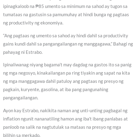
ipinagkaloob na ₱85 umento sa minimum na sahod ay tugon sa
tumataas na gastusin sa pamumuhay at hindi bunga ng pagtaas
ng productivity ng ekonomiya.
“Ang pagtaas ng umento sa sahod ay hindi dahil sa productivity
gains kundi dahil sa pangangailangan ng manggagawa,” Bahagi ng
pahayag ni Estrabo.
Ipinaliwanag niyang bagama’t may dagdag na gastos ito sa panig
ng mga negosyo, kinakailangan pa ring tiyakin ang sapat na kita
ng mga manggagawa dahil patuloy ang pagtaas ng presyo ng
pagkain, kuryente, gasolina, at iba pang pangunahing
pangangailangan.
Ayon kay Estrabo, nakikita naman ang unti-unting pagbagal ng
inflation ngunit nananatiling hamon ang iba’t ibang panlabas at
panloob na salik na nagtutulak sa mataas na presyo ng mga
bilihin sa merkado.