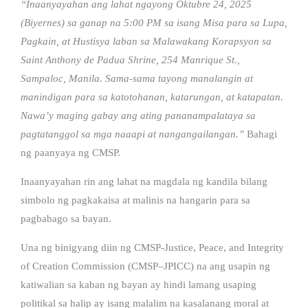
“Inaanyayahan ang lahat ngayong Oktubre 24, 2025
(Biyernes) sa ganap na 5:00 PM sa isang Misa para sa Lupa,
Pagkain, at Hustisya laban sa Malawakang Korapsyon sa
Saint Anthony de Padua Shrine, 254 Manrique St.,
Sampaloc, Manila. Sama-sama tayong manalangin at
manindigan para sa katotohanan, katarungan, at katapatan.
Nawa’y maging gabay ang ating pananampalataya sa
pagtatanggol sa mga naaapi at nangangailangan.”
Bahagi
ng paanyaya ng CMSP.
Inaanyayahan rin ang lahat na magdala ng kandila bilang
simbolo ng pagkakaisa at malinis na hangarin para sa
pagbabago sa bayan.
Una ng binigyang diin ng CMSP-Justice, Peace, and Integrity
of Creation Commission (CMSP–JPICC) na ang usapin ng
katiwalian sa kaban ng bayan ay hindi lamang usaping
politikal sa halip ay isang malalim na kasalanang moral at