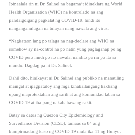
Ipinaalala rin ni Dr. Salinel na bagama’t idineklara ng World
Health Organization (WHO) na kontrolado na ang
pandaigdigang pagkalat ng COVID-19, hindi ito
nangangahulugan na tuluyan nang nawala ang virus.
“Nagkataon lang po talaga na nag-declare ang WHO na
somehow ay na-control na po natin yung paglaganap po ng
COVID pero hindi po ito nawala, nandito pa rin po ito sa
mundo. Dagdag pa ni Dr. Salinel.
Dahil dito, hinikayat ni Dr. Salinel ang publiko na manatiling
maingat at ipagpatuloy ang mga kinakailangang hakbang
upang maprotektahan ang sarili at ang komunidad laban sa
COVID-19 at iba pang nakahahawang sakit.
Batay sa datos ng Quezon City Epidemiology and
Surveillance Division (CESD), tumaas sa 84 ang
kumpirmadong kaso ng COVID-19 mula ika-11 ng Hunyo,