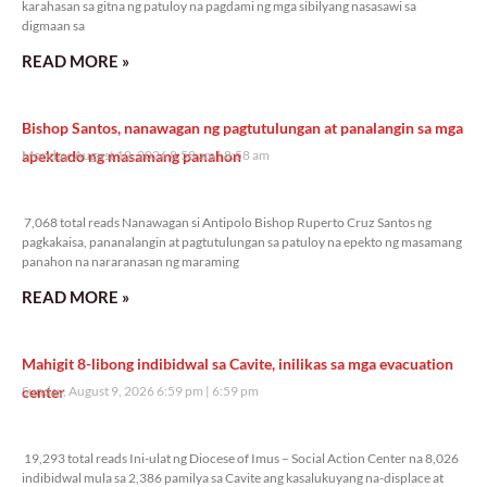
karahasan sa gitna ng patuloy na pagdami ng mga sibilyang nasasawi sa
digmaan sa
READ MORE »
Bishop Santos, nanawagan ng pagtutulungan at panalangin sa mga
apektado ng masamang panahon
Monday, August 10, 2026 8:58 am
8:58 am
7,068 total reads
7,068 total reads Nanawagan si Antipolo Bishop Ruperto Cruz Santos ng
pagkakaisa, pananalangin at pagtutulungan sa patuloy na epekto ng masamang
panahon na nararanasan ng maraming
READ MORE »
Mahigit 8-libong indibidwal sa Cavite, inilikas sa mga evacuation
center
Sunday, August 9, 2026 6:59 pm
6:59 pm
19,293 total reads
19,293 total reads Ini-ulat ng Diocese of Imus – Social Action Center na 8,026
indibidwal mula sa 2,386 pamilya sa Cavite ang kasalukuyang na-displace at