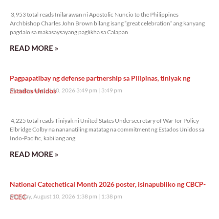
3,953 total reads
3,953 total reads Inilarawan ni Apostolic Nuncio to the Philippines
Archbishop Charles John Brown bilang isang “great celebration” ang kanyang
pagdalo sa makasaysayang paglikha sa Calapan
READ MORE »
Pagpapatibay ng defense partnership sa Pilipinas, tiniyak ng
Estados Unidos
Monday, August 10, 2026 3:49 pm
3:49 pm
4,225 total reads
4,225 total reads Tiniyak ni United States Undersecretary of War for Policy
Elbridge Colby na nananatiling matatag na commitment ng Estados Unidos sa
Indo-Pacific, kabilang ang
READ MORE »
National Catechetical Month 2026 poster, isinapubliko ng CBCP-
ECEC
Monday, August 10, 2026 1:38 pm
1:38 pm
5,266 total reads