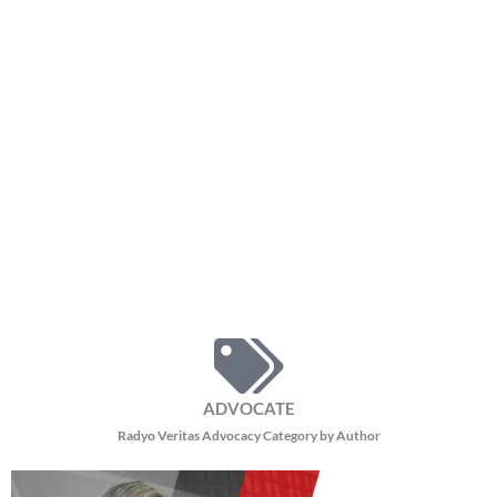
16,310 total reads
16,310 total reads Hinimok ni Pope Leo XIV ang mga mananampalataya na
muling tuklasin ang tunay na diwa ng panalangin sa gitna ng lumalawak na
impluwensya
READ MORE »
Pope Leo, magsasagawa ng 11-araw na apostolic journey
Thursday, August 6, 2026 11:03 am
11:03 am
7,853 total reads
7,853 total reads Magsasagawa si Pope Leo XIV ng 11-araw na Apostolic
Journey sa Uruguay, Argentina, at Peru mula Nobyembre 6 hanggang 17, ayon
sa inanunsyo
READ MORE »