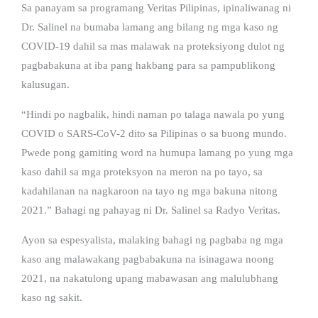
Sa panayam sa programang Veritas Pilipinas, ipinaliwanag ni
Dr. Salinel na bumaba lamang ang bilang ng mga kaso ng
COVID-19 dahil sa mas malawak na proteksiyong dulot ng
pagbabakuna at iba pang hakbang para sa pampublikong
kalusugan.
“Hindi po nagbalik, hindi naman po talaga nawala po yung
COVID o SARS-CoV-2 dito sa Pilipinas o sa buong mundo.
Pwede pong gamiting word na humupa lamang po yung mga
kaso dahil sa mga proteksyon na meron na po tayo, sa
kadahilanan na nagkaroon na tayo ng mga bakuna nitong
2021.” Bahagi ng pahayag ni Dr. Salinel sa Radyo Veritas.
Ayon sa espesyalista, malaking bahagi ng pagbaba ng mga
kaso ang malawakang pagbabakuna na isinagawa noong
2021, na nakatulong upang mabawasan ang malulubhang
kaso ng sakit.