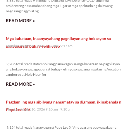
8,885 total reads Hinimok ng Office of Civil Defense (OCD) ang mga
residenteng nasa mabababang mga lugar at mga apektado ng dalawang
nagdaang bagyo at ng
READ MORE »
Mga kabataan, inaanyayahang pagnilayan ang bokasyon sa
pagpapari at buhay-relihiyoso
Monday, August 10, 2026 9:17 am
9:17 am
9,206 total reads
9,206 total reads Itatampok ang panawagan sa mga kabataan na pagnilayan
ang bokasyon sa pagpapari at buhay-relihiyoso sa pamamagitan ng Vocation
Jamboree at Holy Hour for
READ MORE »
Pagdami ng mga sibilyang namamatay sa digmaan, ikinabahala ni
Pope Leo XIV
Monday, August 10, 2026 9:10 am
9:10 am
9,154 total reads
9,154 total reads Nanawagan si Pope Leo XIV ng agarang pagwawakas ng