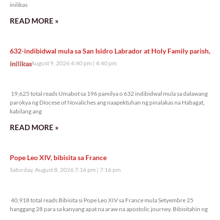
inilikas
READ MORE »
632-indibidwal mula sa San Isidro Labrador at Holy Family parish,
inilikas
Sunday, August 9, 2026 4:40 pm
4:40 pm
19,625 total reads
19,625 total reads Umabot sa 196 pamilya o 632 indibidwal mula sa dalawang
parokya ng Diocese of Novaliches ang naapektuhan ng pinalakas na Habagat,
kabilang ang
READ MORE »
Pope Leo XIV, bibisita sa France
Saturday, August 8, 2026 7:16 pm
7:16 pm
40,918 total reads
40,918 total reads Bibisita si Pope Leo XIV sa France mula Setyembre 25
hanggang 28 para sa kanyang apat na araw na apostolic journey. Bibisitahin ng