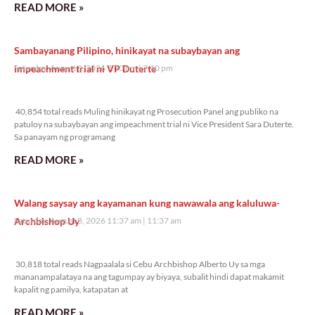
READ MORE »
Sambayanang Pilipino, hinikayat na subaybayan ang
impeachment trial ni VP Duterte
Saturday, August 8, 2026 7:10 pm
7:10 pm
40,854 total reads
40,854 total reads Muling hinikayat ng Prosecution Panel ang publiko na
patuloy na subaybayan ang impeachment trial ni Vice President Sara Duterte.
Sa panayam ng programang
READ MORE »
Walang saysay ang kayamanan kung nawawala ang kaluluwa-
Archbishop Uy
Saturday, August 8, 2026 11:37 am
11:37 am
30,818 total reads
30,818 total reads Nagpaalala si Cebu Archbishop Alberto Uy sa mga
mananampalataya na ang tagumpay ay biyaya, subalit hindi dapat makamit
kapalit ng pamilya, katapatan at
READ MORE »