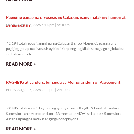
Pagiging ganap na diyosesis ng Calapan, isang malaking hamon at
pananagutan
Friday, August 7, 2026 5:18 pm
5:18 pm
42,194 total reads
42,194 total reads Nanindigan si Calapan Bishop Moises Cuevas na ang
pagiging ganap na diyosesis ay hindi simpleng pagkilala sa paglago ng lokal na
simbahan kundi
READ MORE »
PAG-IBIG at Landers, lumagda sa Memorandum of Agreement
Friday, August 7, 2026 2:41 pm
2:41 pm
29,885 total reads
29,885 total reads Nilagdaan ngayong araw ng Pag-IBIG Fund at Landers
Superstore ang Memorandum of Agreement (MOA) sa Landers Superstore
Aseana upang palawakin ang mga benepisyong
READ MORE »