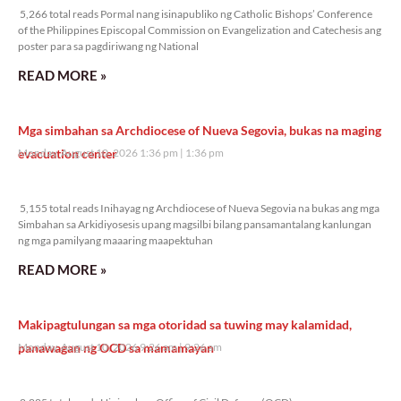
5,266 total reads Pormal nang isinapubliko ng Catholic Bishops’ Conference
of the Philippines Episcopal Commission on Evangelization and Catechesis ang
poster para sa pagdiriwang ng National
READ MORE »
Mga simbahan sa Archdiocese of Nueva Segovia, bukas na maging
evacuation center
Monday, August 10, 2026 1:36 pm
1:36 pm
5,155 total reads
5,155 total reads Inihayag ng Archdiocese of Nueva Segovia na bukas ang mga
Simbahan sa Arkidiyosesis upang magsilbi bilang pansamantalang kanlungan
ng mga pamilyang maaaring maapektuhan
READ MORE »
Makipagtulungan sa mga otoridad sa tuwing may kalamidad,
panawagan ng OCD sa mamamayan
Monday, August 10, 2026 9:26 am
9:26 am
8,885 total reads