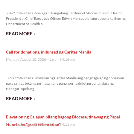
2,471 total reads
2,471 total reads Itinalaga ni Pangulong Ferdinand Marcos Jr. si PhilHealth
President at Chief Executive Officer Edwin Mercado bilang bagong kalihim ng
Department of Health o
READ MORE »
Call for donations, inilunsad ng Caritas Manila
Monday, August 10, 2026 4:16 pm
4:16 pm
3,687 total reads
3,687 total reads Sinimulan ng Caritas Manila ang pangnagalap ng donasyon
para sa mga biktima ng masamang panahon na dulot ng pananalasa ng
Habagat. Apela ng
READ MORE »
Elevation ng Calapan bilang bagong Diocese, tinawag ng Papal
Nuncio na “great celebration”
Monday, August 10, 2026 4:11 pm
4:11 pm