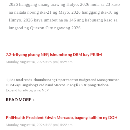
2026 hanggang unang araw ng Hulyo, 2026 mula sa 23 kaso
na naitala noong ika-21 ng Mayo, 2026 hanggang ika-10 ng
Hunyo, 2026 kaya umabot na sa 146 ang kabuuang kaso sa
lungsod ng Quezon City ngayong 2026.
7.2-trilyong pisong NEP, isinumite ng DBM kay PBBM
Monday, August 10, 2026 5:29 pm
5:29 pm
2,284 total reads
2,284 total reads Isinumite na ng Department of Budget and Management o
DBM kay Pangulong Ferdinand Marcos Jr. ang ₱7.2 trilyong National
Expenditure Program o NEP
READ MORE »
PhilHealth President Edwin Mercado, bagong kalihim ng DOH
Monday, August 10, 2026 5:22 pm
5:22 pm