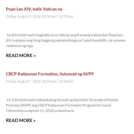
Pope Leo XIV, balik Vatican na
Friday, August 7, 2026 10:50 am
10:50 am
16,841 total reads
16,841 total reads Nagbalik na sa Vatican ang Kanyang Kabanalan Pope Leo
XIV matapos ang ilang linggong pamamahinga sa Castel Gandolfo, na summer
residence ng mga
READ MORE »
CBCP Katipunan Formation, ilulunsad ng AVPP
Friday, August 7, 2026 10:28 am
10:28 am
15,536 total reads
15,536 total reads Nakatakdang ilunsad ng Apostolic Vicariate of Puerto
Princesa (AVPP) ang CBCP Katipunan Formation Program for Good
Citizenship sa Agosto 11, 2026 sa Seminario
READ MORE »