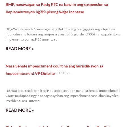
BMP, nanawagan sa Pasig RTC na bawiin ang suspension sa
implementasyon ng 85-pisong wage increase
Thursday, August 6, 2026 2:18 pm
2:18 pm
10,626 total reads
10,626 total reads Nanawagan ang Bukluran ng Manggagawang Pilipino sa
hudikatura na bawiin ang temporary restraining order (TRO) na nagpahinto sa
implementasyon ng ₱85 umento sa
READ MORE »
Nasa Senate impeachment court na ang hurisdiksyon sa
impeachment ni VP Duterte
Thursday, August 6, 2026 1:58 pm
1:58 pm
16,408 total reads
16,408 total reads Iginiit ng House prosecution panel sa Senate Impeachment
Court na dapat dinggin at pagpasyahan ang impeachment case laban kay Vice
President Sara Duterte
READ MORE »