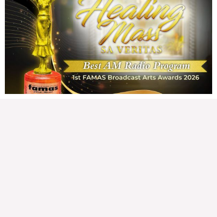
Friday, August 7, 2026 7:00 am
7:00 am
141,464 total reads
141,464 total reads Kapanalig, sa impeachment trial ni Vice President Sara
Duterte, naging malinaw sa madlang bayan na ang “confidential fund” ay isang
public fund o
READ MORE »
Karapatan sa disenteng tahanan
Wednesday, August 5, 2026 7:00 am
7:00 am
209,973 total reads
209,973 total reads Mga Kapanalig, karapatan ng bawat tao ang magkaroon ng
disenteng tahanan. Para masabing disente, dapat itong sapat, ligtas, may
seguridad, at nagbibigay-daan sa
READ MORE »
Hindi nakatutuwang biro