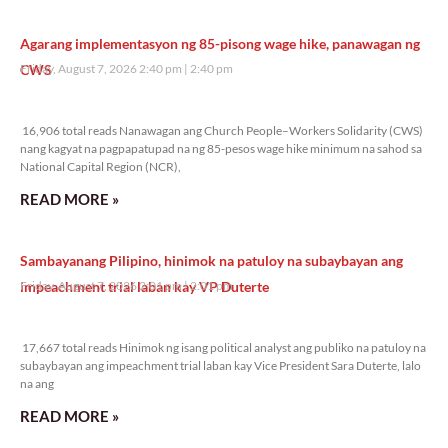
Agarang implementasyon ng 85-pisong wage hike, panawagan ng
CWS
Friday, August 7, 2026 2:40 pm
2:40 pm
16,906 total reads
16,906 total reads Nanawagan ang Church People–Workers Solidarity (CWS)
nang kagyat na pagpapatupad na ng 85-pesos wage hike minimum na sahod sa
National Capital Region (NCR),
READ MORE »
Sambayanang Pilipino, hinimok na patuloy na subaybayan ang
impeachment trial laban kay VP Duterte
Friday, August 7, 2026 2:01 pm
2:01 pm
17,667 total reads
17,667 total reads Hinimok ng isang political analyst ang publiko na patuloy na
subaybayan ang impeachment trial laban kay Vice President Sara Duterte, lalo
na ang
READ MORE »