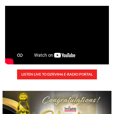
Kanino natututo ang mga bata?
Monday, August 10, 2026 7:00 am
7:00 am
22,805 total reads
22,805 total reads Mga Kapanalig, ikinalulungkot ng Malacañang ang insidente
ng pangungutya ng ilang estudyante kay Pangulong Bongbong Marcos Jr
noong bumisita siya sa Davao City
READ MORE »
TUNAY NA KALAGAYAN NG BANSA
Saturday, August 8, 2026 7:00 am
7:00 am
77,783 total reads
77,783 total reads Kapanalig, sa ikalimang SONA ng Pangulong Ferdinand
Marcos Jr., idinetalye nito ang maraming accomplishment ng administrasyon.
Pero, nakalimutan ni PBBM na i-ulat sa
READ MORE »
CONFIDENTIAL FUND