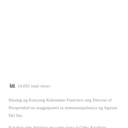
14,092 total views
Itinatag ng Kanyang Kabanalan Francisco ang Diocese of
Prosperidad na magpapastol sa mananampalataya ng Agusan
Del Sur.
Kasabay nito itinalaga ng santo papa si Cebu Auxiliary