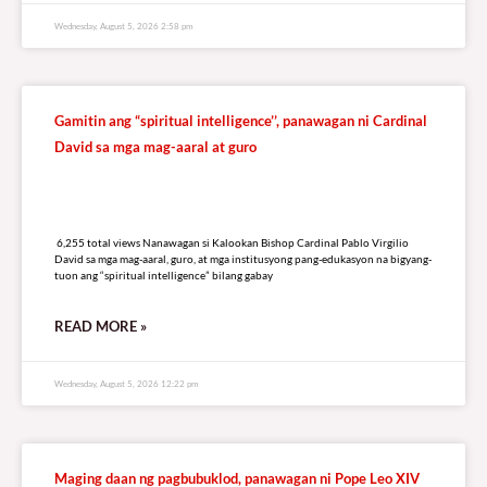
Wednesday, August 5, 2026 2:58 pm
Gamitin ang “spiritual intelligence’’, panawagan ni Cardinal
David sa mga mag-aaral at guro
6,255 total views
6,255 total views Nanawagan si Kalookan Bishop Cardinal Pablo Virgilio
David sa mga mag-aaral, guro, at mga institusyong pang-edukasyon na bigyang-
tuon ang “spiritual intelligence” bilang gabay
READ MORE »
Wednesday, August 5, 2026 12:22 pm
Maging daan ng pagbubuklod, panawagan ni Pope Leo XIV