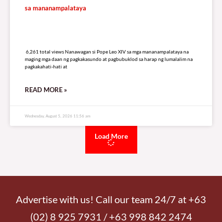
sa mananampalataya
6,261 total views
6,261 total views Nanawagan si Pope Leo XIV sa mga mananampalataya na
maging mga daan ng pagkakasundo at pagbubuklod sa harap ng lumalalim na
pagkakahati-hati at
READ MORE »
Wednesday, August 5, 2026 11:56 am
Load More
Advertise with us! Call our team 24/7 at +63
(02) 8 925 7931 / +63 998 842 2474