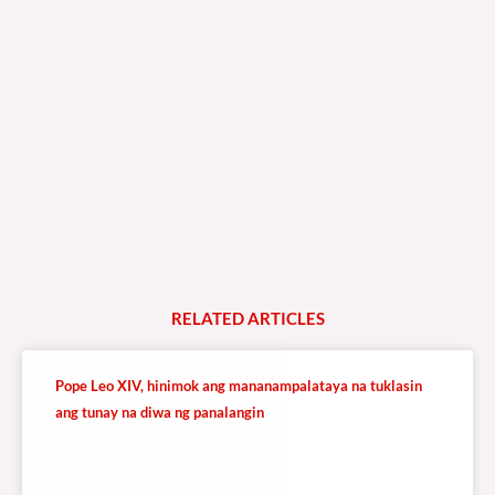
RELATED
A
R
T
I
C
L
E
S
Pope Leo XIV, hinimok ang mananampalataya na tuklasin
ang tunay na diwa ng panalangin
3,858 total views