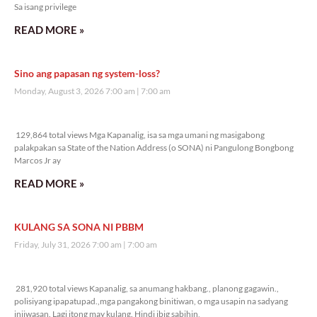
Sa isang privilege
READ MORE »
Sino ang papasan ng system-loss?
Monday, August 3, 2026 7:00 am
7:00 am
129,864 total views
129,864 total views Mga Kapanalig, isa sa mga umani ng masigabong
palakpakan sa State of the Nation Address (o SONA) ni Pangulong Bongbong
Marcos Jr ay
READ MORE »
KULANG SA SONA NI PBBM
Friday, July 31, 2026 7:00 am
7:00 am
281,920 total views
281,920 total views Kapanalig, sa anumang hakbang., planong gagawin.,
polisiyang ipapatupad.,mga pangakong binitiwan, o mga usapin na sadyang
iniiwasan. Lagi itong may kulang. Hindi ibig sabihin,