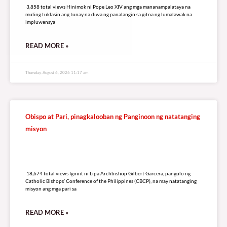
3,858 total views Hinimok ni Pope Leo XIV ang mga mananampalataya na
muling tuklasin ang tunay na diwa ng panalangin sa gitna ng lumalawak na
impluwensya
READ MORE »
Thursday, August 6, 2026 11:17 am
Obispo at Pari, pinagkalooban ng Panginoon ng natatanging
misyon
18,674 total views
18,674 total views Iginiit ni Lipa Archbishop Gilbert Garcera, pangulo ng
Catholic Bishops’ Conference of the Philippines (CBCP), na may natatanging
misyon ang mga pari sa
READ MORE »