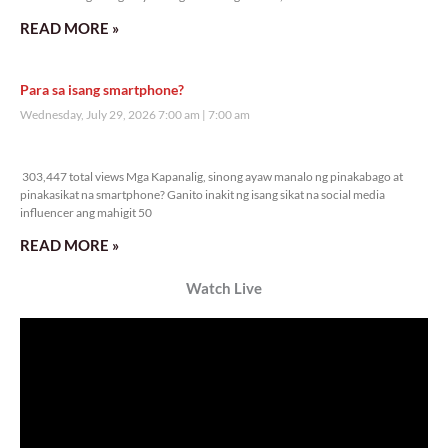
READ MORE »
Para sa isang smartphone?
Wednesday, July 29, 2026 7:00 am
7:00 am
303,447 total views
303,447 total views Mga Kapanalig, sinong ayaw manalo ng pinakabago at
pinakasikat na smartphone? Ganito inakit ng isang sikat na social media
influencer ang mahigit 50
READ MORE »
Watch Live