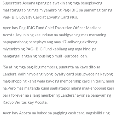
Superstore Aseana upang palawakin ang mga benepisyong
matatanggap ng mga miyembro ng Pag-IBIG sa pamamagitan ng
Pag-IBIG Loyalty Card at Loyalty Card Plus.
Ayon kay Pag-IBIG Fund Chief Executive Officer Marilene
Acosta, layunin ng kasunduan na mabigyan ng mas maraming
napapanahong benepisyo ang may 17-milyong aktibong
miyembro ng PAG-IBIG Fund kabilang ang mga hindi pa
nangangailangan ng housing o multi-purpose loan.
“Sa ating mga pag-ibig members, pumunta na kayo dito sa
Landers, dalhin nyo ang iyong loyalty card plus, pwede na kayong
mag-shopping kahit wala kayo ng membership card. Initially, hindi
na.Pero mas maganda kung pagkatapos nilang mag-shopping kasi
para forever na silang member ng Landers,” ayon sa panayam ng
Radyo Veritas kay Acosta.
Ayon kay Acosta na bukod sa pagiging cash card, nagsisilbi ring