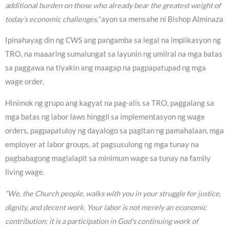
additional burden on those who already bear the greatest weight of
today’s economic challenges,”
ayon sa mensahe ni Bishop Alminaza
Ipinahayag din ng CWS ang pangamba sa legal na implikasyon ng
TRO, na maaaring sumalungat sa layunin ng umiiral na mga batas
sa paggawa na tiyakin ang maagap na pagpapatupad ng mga
wage order.
Hinimok ng grupo ang kagyat na pag-alis sa TRO, paggalang sa
mga batas ng labor laws hinggil sa implementasyon ng wage
orders, pagpapatuloy ng dayalogo sa pagitan ng pamahalaan, mga
employer at labor groups, at pagsusulong ng mga tunay na
pagbabagong maglalapit sa minimum wage sa tunay na family
living wage.
“We, the Church people, walks with you in your struggle for justice,
dignity, and decent work. Your labor is not merely an economic
contribution; it is a participation in God’s continuing work of