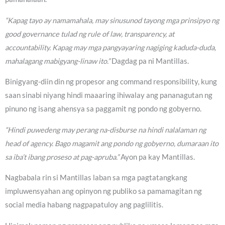
“Kapag tayo ay namamahala, may sinusunod tayong mga prinsipyo ng
good governance tulad ng rule of law, transparency, at
accountability. Kapag may mga pangyayaring nagiging kaduda-duda,
mahalagang mabigyang-linaw ito.”
Dagdag pa ni Mantillas.
Binigyang-diin din ng propesor ang command responsibility, kung
saan sinabi niyang hindi maaaring ihiwalay ang pananagutan ng
pinuno ng isang ahensya sa paggamit ng pondo ng gobyerno.
“Hindi puwedeng may perang na-disburse na hindi nalalaman ng
head of agency. Bago magamit ang pondo ng gobyerno, dumaraan ito
sa iba’t ibang proseso at pag-apruba.”
Ayon pa kay Mantillas.
Nagbabala rin si Mantillas laban sa mga pagtatangkang
impluwensyahan ang opinyon ng publiko sa pamamagitan ng
social media habang nagpapatuloy ang paglilitis.