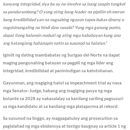
kanyang integridad, siya ba ay na-involve sa isang usapin tungkol
sa pandarambong? O yung ating bang leader na pipiliin eh meron
bang kredibilidad yan na nagsabing ngayon tapos bukas dineny o
nagsisinungaling na hindi daw nasabi? Yung mga ganung punto,
dapat itong balansin mabuti ng ating mga kababayan kung ano
ang katangiang hahanapin natin sa susunod na halalan.”
Iginiit ng dating mambabatas ng Surigao del Norte na dapat
maging pangunahing batayan sa pagpili ng mga lider ang
integridad, kredibilidad at paninindigan sa katotohanan.
Gayunman, ang magiging hatol sa impeachment trial ay nasa
mga Senator-Judge, habang ang magiging pasya ng mga
botante sa 2028 ay nakasalalay sa kanilang sariling pagsusuri
sa mga kandidato at sa kanilang mga plataporma at rekord.
Sa susunod na linggo, ay magpapatuloy ang prosecution sa
paglalahad ng mga ebidensya at testigo kaugnay sa article 1 ng