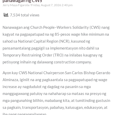
panawagan ng CWS
Jerry Maya Figarola
Friday, August 7, 2026 2:40 pm
7,534 total views
Nanawagan ang Church People–Workers Solidarity (CWS) nang
kagyat na pagpapatupad na ng 85-pesos wage hike minimum na
sahod sa National Capital Region (NCR), kasunod ng
pansamantalang pagpigil sa implementasyon nito dahil sa
Temporary Restraining Order (TRO) na inilabas kaugnay ng
petisyong inihain ng dalawang construction company.
Ayon kay CWS National Chairperson San Carlos Bishop Gerardo
Alminaza, iginiit na ang pagkaantala sa pagpapatupad ng wage
increase ay nagdudulot ng dagdag na pasanin sa mga
manggagawang patuloy na nahaharap sa mataas na presyo ng
mga pangunahing bilihin, mababang kita, at tumitinding gastusin
sa pagkain, transportasyon, pabahay, kalusugan, edukasyon, at
iba pang pangangailangan.