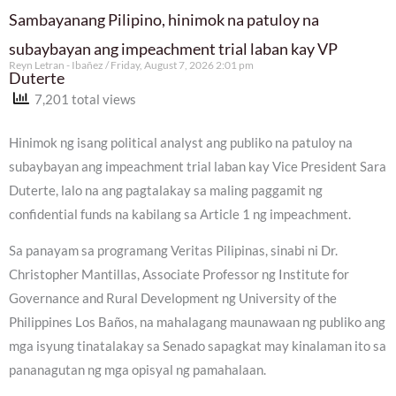
Sambayanang Pilipino, hinimok na patuloy na
subaybayan ang impeachment trial laban kay VP
Reyn Letran - Ibañez
Friday, August 7, 2026 2:01 pm
Duterte
7,201 total views
Hinimok ng isang political analyst ang publiko na patuloy na
subaybayan ang impeachment trial laban kay Vice President Sara
Duterte, lalo na ang pagtalakay sa maling paggamit ng
confidential funds na kabilang sa Article 1 ng impeachment.
Sa panayam sa programang Veritas Pilipinas, sinabi ni Dr.
Christopher Mantillas, Associate Professor ng Institute for
Governance and Rural Development ng University of the
Philippines Los Baños, na mahalagang maunawaan ng publiko ang
mga isyung tinatalakay sa Senado sapagkat may kinalaman ito sa
pananagutan ng mga opisyal ng pamahalaan.