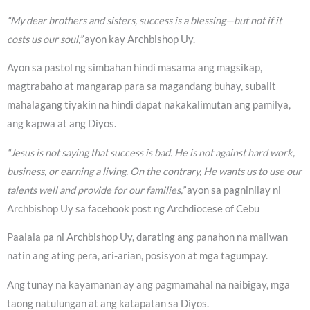
“My dear brothers and sisters, success is a blessing—but not if it
costs us our soul,”
ayon kay Archbishop Uy.
Ayon sa pastol ng simbahan hindi masama ang magsikap,
magtrabaho at mangarap para sa magandang buhay, subalit
mahalagang tiyakin na hindi dapat nakakalimutan ang pamilya,
ang kapwa at ang Diyos.
“Jesus is not saying that success is bad. He is not against hard work,
business, or earning a living. On the contrary, He wants us to use our
talents well and provide for our families,”
ayon sa pagninilay ni
Archbishop Uy sa facebook post ng Archdiocese of Cebu
Paalala pa ni Archbishop Uy, darating ang panahon na maiiwan
natin ang ating pera, ari-arian, posisyon at mga tagumpay.
Ang tunay na kayamanan ay ang pagmamahal na naibigay, mga
taong natulungan at ang katapatan sa Diyos.