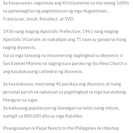
Sa kasaysayan, nagsimula ang Kristiyanismo sa isla noong 1600s
sa pamamagitan ng pagmimisyon ng mga Augustinian,
Franciscan, Jesuit, Recollect, at SVD.
1936 nang maging Apostolic Prefecture, 1961 nang maging
Apostolic Vicariate, at makalipas ang 75 taon ay ganap na itong
naging diyosesis.
Isa sa mga tanyang na misyonerong naglingkod sa diyosesis si
San Ezekiel Moreno na naging kura paroko ng Sto Nino Church o
ang kasalukuyang cathedral ng diyosesis.
Sa kasalukuyan, mayroong 40 parokya ang diyosesis at isang
personal parish na nakatuon sa paglilingkod sa mga katutubong
Mangyan sa lugar.
Sa kabuuang populasyon ng lalawigan na halos isang milyon,
mahigit sa 800,000 dito ay mga Katoliko.
Pinangunahan ni Papal Nuncio to the Philippines Archbishop