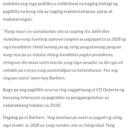
makikita ang mga pulitiko o indibidwal na naging bahagi ng
paglilitis na kung sila ay naging makatotohanan, patas at
makatarungan.
“Kung maari ay sumubaybay sila sa usaping ito, dahil dito
mabubuo yung kanilang opinyon tungkol sa pagsuporta sa 2028 ng
mga kandidato. Hindi lamang po ng ating pangalawang pangulo
kung siya po ay tutuloy bilang kandidato pagka-presidente,
titingnan din muna natin sino ba yung mga senador na ika nga eh
reliable pa o kaya yung paninindigan sa katotohanan. Yun ang
tingnan natin,”
ayon kay Barbers.
Bago pa ang paglilitis una na ring nagpahayag si VD Duterte ng
kanyang intensyon sa pagtakbo sa pangpanguluhan sa
nakatakdang halalan sa 2028.
Dagdag pa ni Barbers,
“Ang basehan po natin sa pagpili ng ating
mga leader sa 2028 ay yung number one ay integridad. Yung