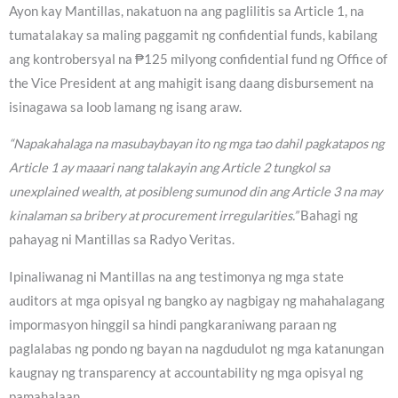
Ayon kay Mantillas, nakatuon na ang paglilitis sa Article 1, na
tumatalakay sa maling paggamit ng confidential funds, kabilang
ang kontrobersyal na ₱125 milyong confidential fund ng Office of
the Vice President at ang mahigit isang daang disbursement na
isinagawa sa loob lamang ng isang araw.
“Napakahalaga na masubaybayan ito ng mga tao dahil pagkatapos ng
Article 1 ay maaari nang talakayin ang Article 2 tungkol sa
unexplained wealth, at posibleng sumunod din ang Article 3 na may
kinalaman sa bribery at procurement irregularities.”
Bahagi ng
pahayag ni Mantillas sa Radyo Veritas.
Ipinaliwanag ni Mantillas na ang testimonya ng mga state
auditors at mga opisyal ng bangko ay nagbigay ng mahahalagang
impormasyon hinggil sa hindi pangkaraniwang paraan ng
paglalabas ng pondo ng bayan na nagdudulot ng mga katanungan
kaugnay ng transparency at accountability ng mga opisyal ng
pamahalaan.