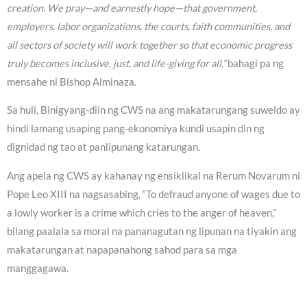
creation. We pray—and earnestly hope—that government,
employers, labor organizations, the courts, faith communities, and
all sectors of society will work together so that economic progress
truly becomes inclusive, just, and life-giving for all,”
bahagi pa ng
mensahe ni Bishop Alminaza.
Sa huli, Binigyang-diin ng CWS na ang makatarungang suweldo ay
hindi lamang usaping pang-ekonomiya kundi usapin din ng
dignidad ng tao at panlipunang katarungan.
Ang apela ng CWS ay kahanay ng ensiklikal na Rerum Novarum ni
Pope Leo XIII na nagsasabing, “To defraud anyone of wages due to
a lowly worker is a crime which cries to the anger of heaven,”
bilang paalala sa moral na pananagutan ng lipunan na tiyakin ang
makatarungan at napapanahong sahod para sa mga
manggagawa.