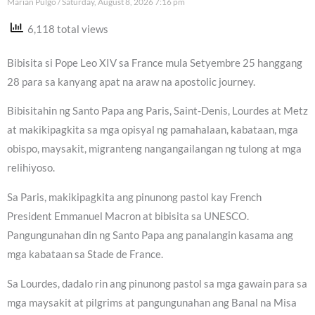
Marian Pulgo
Saturday, August 8, 2026 7:16 pm
6,118 total views
Bibisita si Pope Leo XIV sa France mula Setyembre 25 hanggang
28 para sa kanyang apat na araw na apostolic journey.
Bibisitahin ng Santo Papa ang Paris, Saint-Denis, Lourdes at Metz
at makikipagkita sa mga opisyal ng pamahalaan, kabataan, mga
obispo, maysakit, migranteng nangangailangan ng tulong at mga
relihiyoso.
Sa Paris, makikipagkita ang pinunong pastol kay French
President Emmanuel Macron at bibisita sa UNESCO.
Pangungunahan din ng Santo Papa ang panalangin kasama ang
mga kabataan sa Stade de France.
Sa Lourdes, dadalo rin ang pinunong pastol sa mga gawain para sa
mga maysakit at pilgrims at pangungunahan ang Banal na Misa