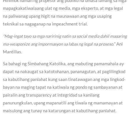
Hinimok naman ng propesor ang publiko na umasa lamang sa mga
mapagkakatiwalaang ulat ng media, mga eksperto, at mga legal
na paliwanag upang higit na maunawaan ang mga usaping
teknikal sa nagaganap na impeachment trial.
“Mag-ingat tayo sa mga naririnig natin sa social media dahil maaaring
ma-weaponize ang impormasyon sa labas ng legal na proseso.
” Ani
Mantillas.
Sa bahagi ng Simbahang Katolika, ang mabuting pamamahala ay
dapat na nakaugat sa katotohanan, pananagutan, at paglilingkod
sa kabutihang panlahat kung saan tinatawagan ang mga lingkod-
bayan na maging tapat na katiwala ng pondo ng sambayanan at
pairalin ang transparency at integridad sa kanilang
panunungkulan, upang mapanatili ang tiwala ng mamamayan at
maisulong ang tunay na katarungan at kabutihang panlahat.