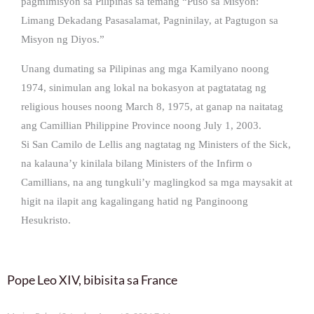
pagmimisyon sa Pilipinas sa temang “Puso sa Misyon:
Limang Dekadang Pasasalamat, Pagninilay, at Pagtugon sa
Misyon ng Diyos.”
Unang dumating sa Pilipinas ang mga Kamilyano noong
1974, sinimulan ang lokal na bokasyon at pagtatatag ng
religious houses noong March 8, 1975, at ganap na naitatag
ang Camillian Philippine Province noong July 1, 2003.
Si San Camilo de Lellis ang nagtatag ng Ministers of the Sick,
na kalauna’y kinilala bilang Ministers of the Infirm o
Camillians, na ang tungkuli’y maglingkod sa mga maysakit at
higit na ilapit ang kagalingang hatid ng Panginoong
Hesukristo.
Pope Leo XIV, bibisita sa France