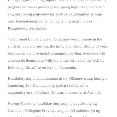
pagkakapatiran at pananagutan upang higit pang mapalalim
ang misyon ng pag-aalay ng sarili sa paglilingkod sa mga
may karamdaman, sa pamamagitan ng pagsunod sa
Panginoong Hesukristo.
“Comforted by the grace of God, may you promote in the
spirit of love and service, the unity and responsibility of your
brothers in the provincial community, so that, everyone will
consecrate themselves with joy to the service of the sick by
following Christ,” ayon kay Fr. Tramontin.
Kasalukuyang pinamumunuan ni Fr. Villanueva ang humigit-
kumulang 130 Kamilyanong pari at relihiyoso na
nagmimisyon sa Pilipinas, Taiwan, Indonesia, at Australia.
Noong Marso ng kasalukuyang taon, ipinagdiwang ng
Camillian Philippine Province ang ika-50 anibersaryo ng