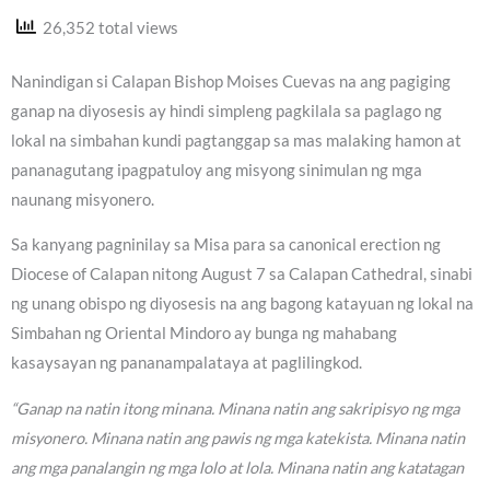
26,352 total views
Nanindigan si Calapan Bishop Moises Cuevas na ang pagiging
ganap na diyosesis ay hindi simpleng pagkilala sa paglago ng
lokal na simbahan kundi pagtanggap sa mas malaking hamon at
pananagutang ipagpatuloy ang misyong sinimulan ng mga
naunang misyonero.
Sa kanyang pagninilay sa Misa para sa canonical erection ng
Diocese of Calapan nitong August 7 sa Calapan Cathedral, sinabi
ng unang obispo ng diyosesis na ang bagong katayuan ng lokal na
Simbahan ng Oriental Mindoro ay bunga ng mahabang
kasaysayan ng pananampalataya at paglilingkod.
“Ganap na natin itong minana. Minana natin ang sakripisyo ng mga
misyonero. Minana natin ang pawis ng mga katekista. Minana natin
ang mga panalangin ng mga lolo at lola. Minana natin ang katatagan