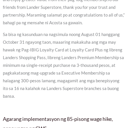
friends from Lander Superstore, thank you for your trust and
partnership. Maraming salamat po at congratulations to all of us,”
bahagi pa ng mensahe ni Acosta sa gawain.
Sa bisa ng kasunduan na nagsimula noong August 01 hanggang
October 31 ngayong taon, maaaring makakuha ang mga may
hawak ng Pag-IBIG Loyalty Card at Loyalty Card Plus ng libreng
Landers Shopping Pass, libreng Landers Premium Membership sa
minimum na single-receipt purchase na 3-thousand pesos, at
pagkakataong mag-upgrade sa Executive Membership sa
halagang 300-pesos lamang, magagamit ang mga benepisyong
ito sa 16 na kalahok na Landers Superstore branches sa buong
bansa.
Agarang implementasyon ng 85-pisong wage hike,