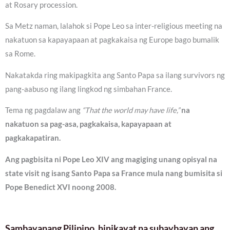
at Rosary procession.
Sa Metz naman, lalahok si Pope Leo sa inter-religious meeting na
nakatuon sa kapayapaan at pagkakaisa ng Europe bago bumalik
sa Rome.
Nakatakda ring makipagkita ang Santo Papa sa ilang survivors ng
pang-aabuso ng ilang lingkod ng simbahan France.
Tema ng pagdalaw ang
“That the world may have life,”
na
nakatuon sa pag-asa, pagkakaisa, kapayapaan at
pagkakapatiran.
Ang pagbisita ni Pope Leo XIV ang magiging unang opisyal na
state visit ng isang Santo Papa sa France mula nang bumisita si
Pope Benedict XVI noong 2008.
Sambayanang Pilipino, hinikayat na subaybayan ang