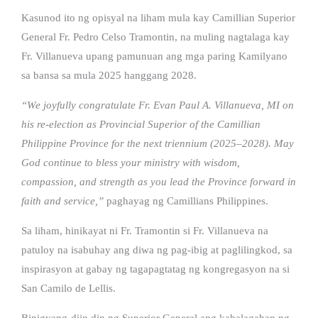
Kasunod ito ng opisyal na liham mula kay Camillian Superior
General Fr. Pedro Celso Tramontin, na muling nagtalaga kay
Fr. Villanueva upang pamunuan ang mga paring Kamilyano
sa bansa sa mula 2025 hanggang 2028.
“We joyfully congratulate Fr. Evan Paul A. Villanueva, MI on
his re-election as Provincial Superior of the Camillian
Philippine Province for the next triennium (2025–2028). May
God continue to bless your ministry with wisdom,
compassion, and strength as you lead the Province forward in
faith and service,”
paghayag ng Camillians Philippines.
Sa liham, hinikayat ni Fr. Tramontin si Fr. Villanueva na
patuloy na isabuhay ang diwa ng pag-ibig at paglilingkod, sa
inspirasyon at gabay ng tagapagtatag ng kongregasyon na si
San Camilo de Lellis.
Binigyang-diin din ng Superior General ang kahalagahan ng