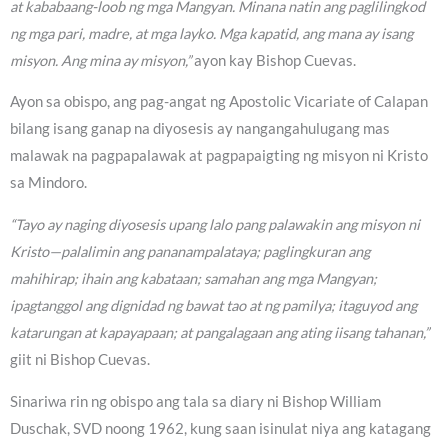
at kababaang-loob ng mga Mangyan. Minana natin ang paglilingkod
ng mga pari, madre, at mga layko. Mga kapatid, ang mana ay isang
misyon. Ang mina ay misyon,”
ayon kay Bishop Cuevas.
Ayon sa obispo, ang pag-angat ng Apostolic Vicariate of Calapan
bilang isang ganap na diyosesis ay nangangahulugang mas
malawak na pagpapalawak at pagpapaigting ng misyon ni Kristo
sa Mindoro.
“Tayo ay naging diyosesis upang lalo pang palawakin ang misyon ni
Kristo—palalimin ang pananampalataya; paglingkuran ang
mahihirap; ihain ang kabataan; samahan ang mga Mangyan;
ipagtanggol ang dignidad ng bawat tao at ng pamilya; itaguyod ang
katarungan at kapayapaan; at pangalagaan ang ating iisang tahanan,”
giit ni Bishop Cuevas.
Sinariwa rin ng obispo ang tala sa diary ni Bishop William
Duschak, SVD noong 1962, kung saan isinulat niya ang katagang