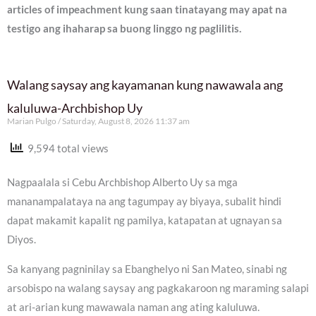
articles of impeachment kung saan tinatayang may apat na
testigo ang ihaharap sa buong linggo ng paglilitis.
Walang saysay ang kayamanan kung nawawala ang
kaluluwa-Archbishop Uy
Marian Pulgo
Saturday, August 8, 2026 11:37 am
9,594 total views
Nagpaalala si Cebu Archbishop Alberto Uy sa mga
mananampalataya na ang tagumpay ay biyaya, subalit hindi
dapat makamit kapalit ng pamilya, katapatan at ugnayan sa
Diyos.
Sa kanyang pagninilay sa Ebanghelyo ni San Mateo, sinabi ng
arsobispo na walang saysay ang pagkakaroon ng maraming salapi
at ari-arian kung mawawala naman ang ating kaluluwa.