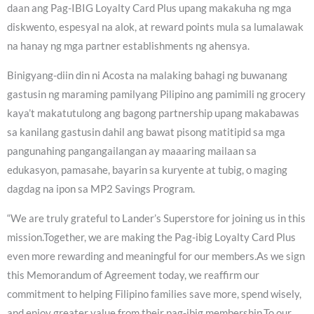
daan ang Pag-IBIG Loyalty Card Plus upang makakuha ng mga
diskwento, espesyal na alok, at reward points mula sa lumalawak
na hanay ng mga partner establishments ng ahensya.
Binigyang-diin din ni Acosta na malaking bahagi ng buwanang
gastusin ng maraming pamilyang Pilipino ang pamimili ng grocery
kaya’t makatutulong ang bagong partnership upang makabawas
sa kanilang gastusin dahil ang bawat pisong matitipid sa mga
pangunahing pangangailangan ay maaaring mailaan sa
edukasyon, pamasahe, bayarin sa kuryente at tubig, o maging
dagdag na ipon sa MP2 Savings Program.
“We are truly grateful to Lander’s Superstore for joining us in this
mission.Together, we are making the Pag-ibig Loyalty Card Plus
even more rewarding and meaningful for our members.As we sign
this Memorandum of Agreement today, we reaffirm our
commitment to helping Filipino families save more, spend wisely,
and enjoy greater value from their pag-ibig membership.To our