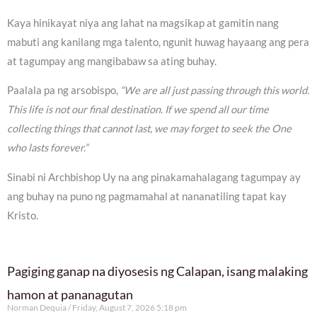
Kaya hinikayat niya ang lahat na magsikap at gamitin nang
mabuti ang kanilang mga talento, ngunit huwag hayaang ang pera
at tagumpay ang mangibabaw sa ating buhay.
Paalala pa ng arsobispo,
“We are all just passing through this world.
This life is not our final destination. If we spend all our time
collecting things that cannot last, we may forget to seek the One
who lasts forever.”
Sinabi ni Archbishop Uy na ang pinakamahalagang tagumpay ay
ang buhay na puno ng pagmamahal at nananatiling tapat kay
Kristo.
Pagiging ganap na diyosesis ng Calapan, isang malaking
hamon at pananagutan
Norman Dequia
Friday, August 7, 2026 5:18 pm