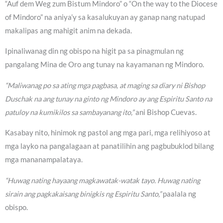
“Auf dem Weg zum Bistum Mindoro” o “On the way to the Diocese
of Mindoro” na aniya’y sa kasalukuyan ay ganap nang natupad
makalipas ang mahigit anim na dekada.
Ipinaliwanag din ng obispo na higit pa sa pinagmulan ng
pangalang Mina de Oro ang tunay na kayamanan ng Mindoro.
“Maliwanag po sa ating mga pagbasa, at maging sa diary ni Bishop
Duschak na ang tunay na ginto ng Mindoro ay ang Espiritu Santo na
patuloy na kumikilos sa sambayanang ito,”
ani Bishop Cuevas.
Kasabay nito, hinimok ng pastol ang mga pari, mga relihiyoso at
mga layko na pangalagaan at panatilihin ang pagbubuklod bilang
mga mananampalataya.
“Huwag nating hayaang magkawatak-watak tayo. Huwag nating
sirain ang pagkakaisang binigkis ng Espiritu Santo,”
paalala ng
obispo.