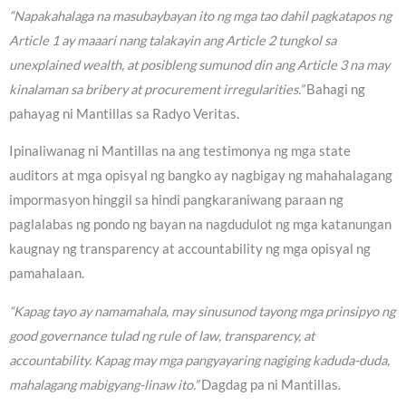
“Napakahalaga na masubaybayan ito ng mga tao dahil pagkatapos ng
Article 1 ay maaari nang talakayin ang Article 2 tungkol sa
unexplained wealth, at posibleng sumunod din ang Article 3 na may
kinalaman sa bribery at procurement irregularities.”
Bahagi ng
pahayag ni Mantillas sa Radyo Veritas.
Ipinaliwanag ni Mantillas na ang testimonya ng mga state
auditors at mga opisyal ng bangko ay nagbigay ng mahahalagang
impormasyon hinggil sa hindi pangkaraniwang paraan ng
paglalabas ng pondo ng bayan na nagdudulot ng mga katanungan
kaugnay ng transparency at accountability ng mga opisyal ng
pamahalaan.
“Kapag tayo ay namamahala, may sinusunod tayong mga prinsipyo ng
good governance tulad ng rule of law, transparency, at
accountability. Kapag may mga pangyayaring nagiging kaduda-duda,
mahalagang mabigyang-linaw ito.”
Dagdag pa ni Mantillas.