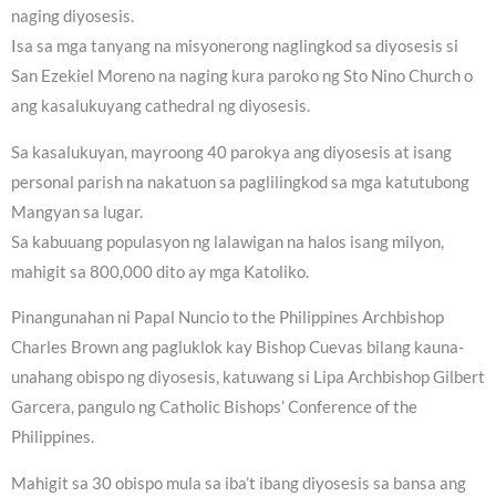
naging diyosesis.
Isa sa mga tanyang na misyonerong naglingkod sa diyosesis si
San Ezekiel Moreno na naging kura paroko ng Sto Nino Church o
ang kasalukuyang cathedral ng diyosesis.
Sa kasalukuyan, mayroong 40 parokya ang diyosesis at isang
personal parish na nakatuon sa paglilingkod sa mga katutubong
Mangyan sa lugar.
Sa kabuuang populasyon ng lalawigan na halos isang milyon,
mahigit sa 800,000 dito ay mga Katoliko.
Pinangunahan ni Papal Nuncio to the Philippines Archbishop
Charles Brown ang pagluklok kay Bishop Cuevas bilang kauna-
unahang obispo ng diyosesis, katuwang si Lipa Archbishop Gilbert
Garcera, pangulo ng Catholic Bishops’ Conference of the
Philippines.
Mahigit sa 30 obispo mula sa iba’t ibang diyosesis sa bansa ang