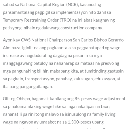
sahod sa National Capital Region (NCR), kasunod ng
pansamantalang pagpigil sa implementasyon nito dahil sa
Temporary Restraining Order (TRO) na inilabas kaugnay ng
petisyong inihain ng dalawang construction company.
Ayon kay CWS National Chairperson San Carlos Bishop Gerardo
Alminaza, iginiit na ang pagkaantala sa pagpapatupad ng wage
increase ay nagdudulot ng dagdag na pasanin sa mga
manggagawang patuloy na nahaharap sa mataas na presyo ng
mga pangunahing bilihin, mababang kita, at tumitinding gastusin
sa pagkain, transportasyon, pabahay, kalusugan, edukasyon, at
iba pang pangangailangan.
Giit ng Obispo, bagama’t kabilang ang 85-pesos wage adjustment
sa pinakamalalaking wage hike sa mga nakalipas na taon,
nananatili pa rin itong malayo sa isinusulong na family living
wage na ngayon ay umaabot na sa 1,300-pesos upang