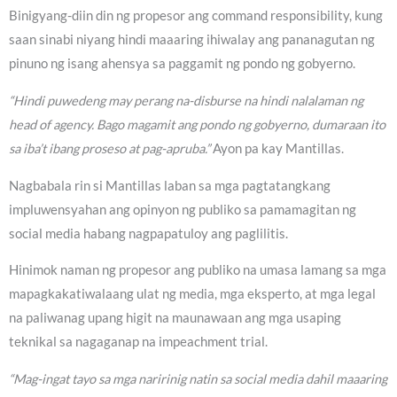
Binigyang-diin din ng propesor ang command responsibility, kung
saan sinabi niyang hindi maaaring ihiwalay ang pananagutan ng
pinuno ng isang ahensya sa paggamit ng pondo ng gobyerno.
“Hindi puwedeng may perang na-disburse na hindi nalalaman ng
head of agency. Bago magamit ang pondo ng gobyerno, dumaraan ito
sa iba’t ibang proseso at pag-apruba.”
Ayon pa kay Mantillas.
Nagbabala rin si Mantillas laban sa mga pagtatangkang
impluwensyahan ang opinyon ng publiko sa pamamagitan ng
social media habang nagpapatuloy ang paglilitis.
Hinimok naman ng propesor ang publiko na umasa lamang sa mga
mapagkakatiwalaang ulat ng media, mga eksperto, at mga legal
na paliwanag upang higit na maunawaan ang mga usaping
teknikal sa nagaganap na impeachment trial.
“Mag-ingat tayo sa mga naririnig natin sa social media dahil maaaring