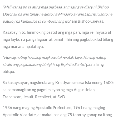
“Maliwanag po sa ating mga pagbasa, at maging sa diary ni Bishop
Duschak na ang tunay na ginto ng Mindoro ay ang Espiritu Santo na
patuloy na kumikilos sa sambayanang ito,”
ani Bishop Cuevas.
Kasabay nito, hinimok ng pastol ang mga pari, mga relihiyoso at
mga layko na pangalagaan at panatilihin ang pagbubuklod bilang
mga mananampalataya.
“Huwag nating hayaang magkawatak-watak tayo. Huwag nating
sirain ang pagkakaisang binigkis ng Espiritu Santo,”
paalala ng
obispo.
Sa kasaysayan, nagsimula ang Kristiyanismo sa isla noong 1600s
sa pamamagitan ng pagmimisyon ng mga Augustinian,
Franciscan, Jesuit, Recollect, at SVD.
1936 nang maging Apostolic Prefecture, 1961 nang maging
Apostolic Vicariate, at makalipas ang 75 taon ay ganap na itong