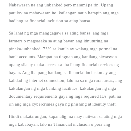
Nabawasan na ang unbanked pero marami pa rin. Upang
patuloy na mabawasan ito, kailangan natin harapin ang mga
hadlang sa financial inclusion sa ating bansa.
Sa lahat ng mga manggagawa sa ating bansa, ang mga
farmers o magsasaka sa ating bayan ang itinuturing na
pinaka-unbanked. 73% sa kanila ay walang mga pormal na
bank accounts. Marapat na tingnan ang kanilang sitwasyon
upang sila ay maka-access sa iba ibang financial services ng
bayan. Ang iba pang hadlang sa financial inclusion ay ang
kalidad ng internet connection, lalo na sa mga rural areas, ang
kakulangan ng mga banking facilities, kakulangan ng mga
documentary requirements gaya ng mga required IDs, pati na
rin ang mga cybercrimes gaya ng phishing at identity theft.
Hindi makatarungan, kapanalig, na may naiiwan sa ating mga
mga kababayan, lalo na’t financial inclusion o pera ang