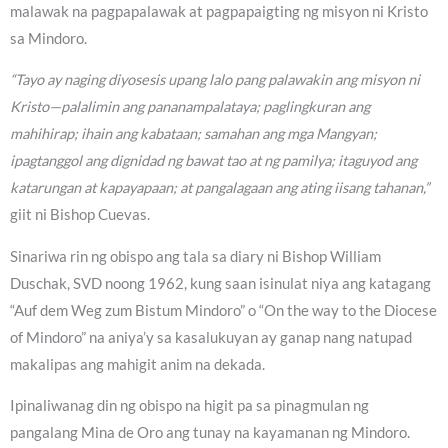
malawak na pagpapalawak at pagpapaigting ng misyon ni Kristo
sa Mindoro.
“Tayo ay naging diyosesis upang lalo pang palawakin ang misyon ni
Kristo—palalimin ang pananampalataya; paglingkuran ang
mahihirap; ihain ang kabataan; samahan ang mga Mangyan;
ipagtanggol ang dignidad ng bawat tao at ng pamilya; itaguyod ang
katarungan at kapayapaan; at pangalagaan ang ating iisang tahanan,”
giit ni Bishop Cuevas.
Sinariwa rin ng obispo ang tala sa diary ni Bishop William
Duschak, SVD noong 1962, kung saan isinulat niya ang katagang
“Auf dem Weg zum Bistum Mindoro” o “On the way to the Diocese
of Mindoro” na aniya’y sa kasalukuyan ay ganap nang natupad
makalipas ang mahigit anim na dekada.
Ipinaliwanag din ng obispo na higit pa sa pinagmulan ng
pangalang Mina de Oro ang tunay na kayamanan ng Mindoro.