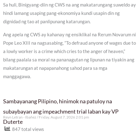
Sa huli, Binigyang-diin ng CWS na ang makatarungang suweldo ay
hindi lamang usaping pang-ekonomiya kundi usapin din ng
dignidad ng tao at panlipunang katarungan.
Ang apela ng CWS ay kahanay ng ensiklikal na Rerum Novarum ni
Pope Leo XIII na nagsasabing, “To defraud anyone of wages due to
a lowly worker is a crime which cries to the anger of heaven,”
bilang paalala sa moral na pananagutan ng lipunan na tiyakin ang
makatarungan at napapanahong sahod para sa mga
manggagawa.
Sambayanang Pilipino, hinimok na patuloy na
subaybayan ang impeachment trial laban kay VP
Reyn Letran - Ibañez
Friday, August 7, 2026 2:01 pm
Duterte
847 total views