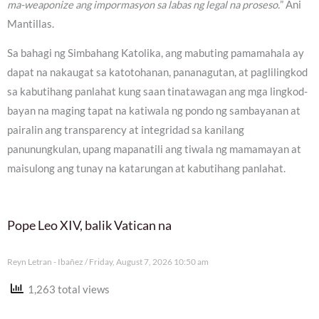
ma-weaponize ang impormasyon sa labas ng legal na proseso.
” Ani
Mantillas.
Sa bahagi ng Simbahang Katolika, ang mabuting pamamahala ay
dapat na nakaugat sa katotohanan, pananagutan, at paglilingkod
sa kabutihang panlahat kung saan tinatawagan ang mga lingkod-
bayan na maging tapat na katiwala ng pondo ng sambayanan at
pairalin ang transparency at integridad sa kanilang
panunungkulan, upang mapanatili ang tiwala ng mamamayan at
maisulong ang tunay na katarungan at kabutihang panlahat.
Pope Leo XIV, balik Vatican na
Reyn Letran - Ibañez
Friday, August 7, 2026 10:50 am
1,263 total views