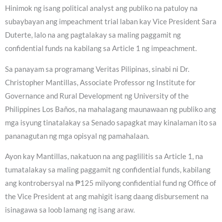
Hinimok ng isang political analyst ang publiko na patuloy na
subaybayan ang impeachment trial laban kay Vice President Sara
Duterte, lalo na ang pagtalakay sa maling paggamit ng
confidential funds na kabilang sa Article 1 ng impeachment.
Sa panayam sa programang Veritas Pilipinas, sinabi ni Dr.
Christopher Mantillas, Associate Professor ng Institute for
Governance and Rural Development ng University of the
Philippines Los Baños, na mahalagang maunawaan ng publiko ang
mga isyung tinatalakay sa Senado sapagkat may kinalaman ito sa
pananagutan ng mga opisyal ng pamahalaan.
Ayon kay Mantillas, nakatuon na ang paglilitis sa Article 1, na
tumatalakay sa maling paggamit ng confidential funds, kabilang
ang kontrobersyal na ₱125 milyong confidential fund ng Office of
the Vice President at ang mahigit isang daang disbursement na
isinagawa sa loob lamang ng isang araw.