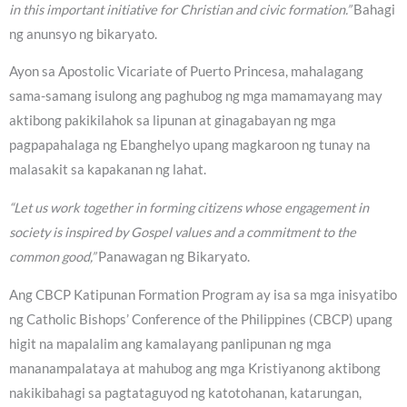
in this important initiative for Christian and civic formation.”
Bahagi
ng anunsyo ng bikaryato.
Ayon sa Apostolic Vicariate of Puerto Princesa, mahalagang
sama-samang isulong ang paghubog ng mga mamamayang may
aktibong pakikilahok sa lipunan at ginagabayan ng mga
pagpapahalaga ng Ebanghelyo upang magkaroon ng tunay na
malasakit sa kapakanan ng lahat.
“Let us work together in forming citizens whose engagement in
society is inspired by Gospel values and a commitment to the
common good,”
Panawagan ng Bikaryato.
Ang CBCP Katipunan Formation Program ay isa sa mga inisyatibo
ng Catholic Bishops’ Conference of the Philippines (CBCP) upang
higit na mapalalim ang kamalayang panlipunan ng mga
mananampalataya at mahubog ang mga Kristiyanong aktibong
nakikibahagi sa pagtataguyod ng katotohanan, katarungan,