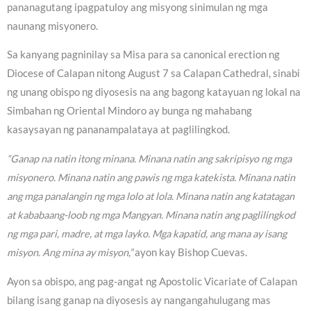
pananagutang ipagpatuloy ang misyong sinimulan ng mga
naunang misyonero.
Sa kanyang pagninilay sa Misa para sa canonical erection ng
Diocese of Calapan nitong August 7 sa Calapan Cathedral, sinabi
ng unang obispo ng diyosesis na ang bagong katayuan ng lokal na
Simbahan ng Oriental Mindoro ay bunga ng mahabang
kasaysayan ng pananampalataya at paglilingkod.
“Ganap na natin itong minana. Minana natin ang sakripisyo ng mga
misyonero. Minana natin ang pawis ng mga katekista. Minana natin
ang mga panalangin ng mga lolo at lola. Minana natin ang katatagan
at kababaang-loob ng mga Mangyan. Minana natin ang paglilingkod
ng mga pari, madre, at mga layko. Mga kapatid, ang mana ay isang
misyon. Ang mina ay misyon,”
ayon kay Bishop Cuevas.
Ayon sa obispo, ang pag-angat ng Apostolic Vicariate of Calapan
bilang isang ganap na diyosesis ay nangangahulugang mas