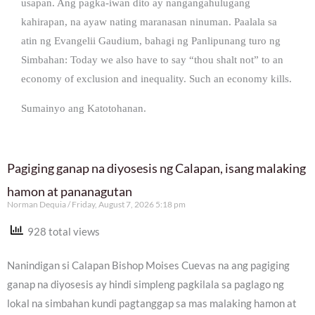
usapan. Ang pagka-iwan dito ay nangangahulugang
kahirapan, na ayaw nating maranasan ninuman. Paalala sa
atin ng Evangelii Gaudium, bahagi ng Panlipunang turo ng
Simbahan: Today we also have to say “thou shalt not” to an
economy of exclusion and inequality. Such an economy kills.
Sumainyo ang Katotohanan.
Pagiging ganap na diyosesis ng Calapan, isang malaking
hamon at pananagutan
Norman Dequia
Friday, August 7, 2026 5:18 pm
928 total views
Nanindigan si Calapan Bishop Moises Cuevas na ang pagiging
ganap na diyosesis ay hindi simpleng pagkilala sa paglago ng
lokal na simbahan kundi pagtanggap sa mas malaking hamon at