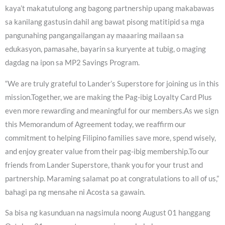
kaya’t makatutulong ang bagong partnership upang makabawas
sa kanilang gastusin dahil ang bawat pisong matitipid sa mga
pangunahing pangangailangan ay maaaring mailaan sa
edukasyon, pamasahe, bayarin sa kuryente at tubig, o maging
dagdag na ipon sa MP2 Savings Program.
“We are truly grateful to Lander’s Superstore for joining us in this
mission.Together, we are making the Pag-ibig Loyalty Card Plus
even more rewarding and meaningful for our members.As we sign
this Memorandum of Agreement today, we reaffirm our
commitment to helping Filipino families save more, spend wisely,
and enjoy greater value from their pag-ibig membership.To our
friends from Lander Superstore, thank you for your trust and
partnership. Maraming salamat po at congratulations to all of us,”
bahagi pa ng mensahe ni Acosta sa gawain.
Sa bisa ng kasunduan na nagsimula noong August 01 hanggang