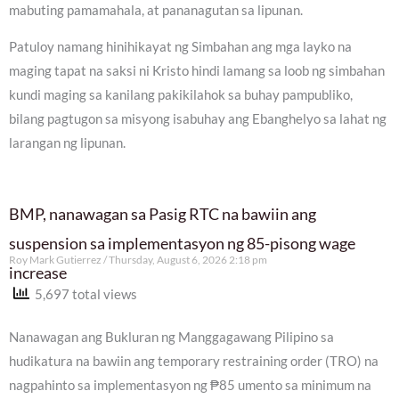
mabuting pamamahala, at pananagutan sa lipunan.
Patuloy namang hinihikayat ng Simbahan ang mga layko na
maging tapat na saksi ni Kristo hindi lamang sa loob ng simbahan
kundi maging sa kanilang pakikilahok sa buhay pampubliko,
bilang pagtugon sa misyong isabuhay ang Ebanghelyo sa lahat ng
larangan ng lipunan.
BMP, nanawagan sa Pasig RTC na bawiin ang
suspension sa implementasyon ng 85-pisong wage
Roy Mark Gutierrez
Thursday, August 6, 2026 2:18 pm
increase
5,697 total views
Nanawagan ang Bukluran ng Manggagawang Pilipino sa
hudikatura na bawiin ang temporary restraining order (TRO) na
nagpahinto sa implementasyon ng ₱85 umento sa minimum na