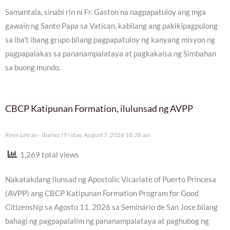
Samantala, sinabi rin ni Fr. Gaston na nagpapatuloy ang mga
gawain ng Santo Papa sa Vatican, kabilang ang pakikipagpulong
sa iba’t ibang grupo bilang pagpapatuloy ng kanyang misyon ng
pagpapalakas sa pananampalataya at pagkakaisa ng Simbahan
sa buong mundo.
CBCP Katipunan Formation, ilulunsad ng AVPP
Reyn Letran - Ibañez
Friday, August 7, 2026 10:28 am
1,269 total views
Nakatakdang ilunsad ng Apostolic Vicariate of Puerto Princesa
(AVPP) ang CBCP Katipunan Formation Program for Good
Citizenship sa Agosto 11, 2026 sa Seminario de San Jose bilang
bahagi ng pagpapalalim ng pananampalataya at paghubog ng