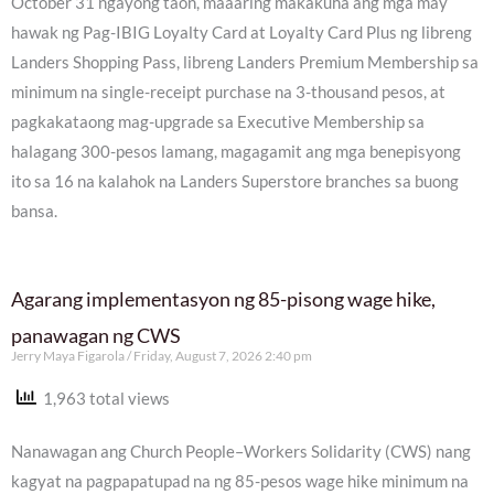
October 31 ngayong taon, maaaring makakuha ang mga may
hawak ng Pag-IBIG Loyalty Card at Loyalty Card Plus ng libreng
Landers Shopping Pass, libreng Landers Premium Membership sa
minimum na single-receipt purchase na 3-thousand pesos, at
pagkakataong mag-upgrade sa Executive Membership sa
halagang 300-pesos lamang, magagamit ang mga benepisyong
ito sa 16 na kalahok na Landers Superstore branches sa buong
bansa.
Agarang implementasyon ng 85-pisong wage hike,
panawagan ng CWS
Jerry Maya Figarola
Friday, August 7, 2026 2:40 pm
1,963 total views
Nanawagan ang Church People–Workers Solidarity (CWS) nang
kagyat na pagpapatupad na ng 85-pesos wage hike minimum na