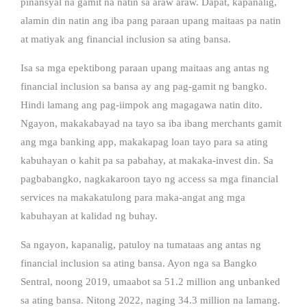
pinansyal na gamit na natin sa araw araw. Dapat, kapanalig,
alamin din natin ang iba pang paraan upang maitaas pa natin
at matiyak ang financial inclusion sa ating bansa.
Isa sa mga epektibong paraan upang maitaas ang antas ng
financial inclusion sa bansa ay ang pag-gamit ng bangko.
Hindi lamang ang pag-iimpok ang magagawa natin dito.
Ngayon, makakabayad na tayo sa iba ibang merchants gamit
ang mga banking app, makakapag loan tayo para sa ating
kabuhayan o kahit pa sa pabahay, at makaka-invest din. Sa
pagbabangko, nagkakaroon tayo ng access sa mga financial
services na makakatulong para maka-angat ang mga
kabuhayan at kalidad ng buhay.
Sa ngayon, kapanalig, patuloy na tumataas ang antas ng
financial inclusion sa ating bansa. Ayon nga sa Bangko
Sentral, noong 2019, umaabot sa 51.2 million ang unbanked
sa ating bansa. Nitong 2022, naging 34.3 million na lamang.