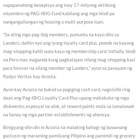
napapanahong benepisyo ang may 17-milyong aktibong
miyembro ng PAG-IBIG Fund kabilang ang mga hindi pa
nangangailangan ng housing o multi-purpose loan.
“Sa ating mga pag-ibig members, pumunta na kayo dito sa
Landers, dalhin nyo ang iyong loyalty card plus, pwede na kayong
mag-shopping kahit wala kayo ng membership card. Initially, hindi
na.Pero mas maganda kung pagkatapos nilang mag-shopping kasi
para forever na silang member ng Landers,” ayon sa panayam ng
Radyo Veritas kay Acosta.
Ayon kay Acosta na bukod sa pagiging cash card, nagsisilbi ring
daan ang Pag-IBIG Loyalty Card Plus upang makakuha ng mga
diskwento, espesyal na alok, at reward points mula sa lumalawak
na hanay ng mga partner establishments ng ahensya.
Binigyang-diin din ni Acosta na malaking bahagi ng buwanang
gastusin ng maraming pamilyang Pilipino ang pamimili ng grocery