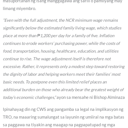
masuportahan ng isang manggagawa ang sarili o pamilyang may
limang miyembro.
“Even with the full adjustment, the NCR minimum wage remains
significantly below the estimated family living wage, which studies
place at more than ₱1,200 per day for a family of five. Inflation
continues to erode workers’ purchasing power, while the costs of
food, transportation, housing, healthcare, education, and utilities
continue to rise. The wage adjustment itself is therefore not
excessive. Rather, it represents only a modest step toward restoring
the dignity of labor and helping workers meet their families’ most
basic needs. To postpone even this limited relief places an
additional burden on those who already bear the greatest weight of
today’s economic challenges,”
ayon sa mensahe ni Bishop Alminaza
Ipinahayag din ng CWS ang pangamba sa legal na implikasyon ng
TRO, na maaaring sumalungat sa layunin ng umiiral na mga batas
sa paggawa na tiyakin ang maagap na pagpapatupad ng mga