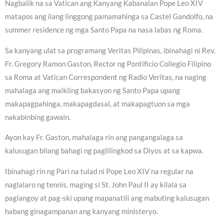
Nagbalik na sa Vatican ang Kanyang Kabanalan Pope Leo XIV
matapos ang ilang linggong pamamahinga sa Castel Gandolfo, na
summer residence ng mga Santo Papa na nasa labas ng Roma.
Sa kanyang ulat sa programang Veritas Pilipinas, ibinahagi ni Rev.
Fr. Gregory Ramon Gaston, Rector ng Pontificio Collegio Filipino
sa Roma at Vatican Correspondent ng Radio Veritas, na naging
mahalaga ang maikling bakasyon ng Santo Papa upang
makapagpahinga, makapagdasal, at makapagtuon sa mga
nakabinbing gawain.
Ayon kay Fr. Gaston, mahalaga rin ang pangangalaga sa
kalusugan bilang bahagi ng paglilingkod sa Diyos at sa kapwa.
Ibinahagi rin ng Pari na tulad ni Pope Leo XIV na regular na
naglalaro ng tennis, maging si St. John Paul II ay kilala sa
paglangoy at pag-ski upang mapanatili ang mabuting kalusugan
habang ginagampanan ang kanyang ministeryo.