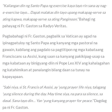
“Kailangan din ng Santo Papa ng exercise kaya tayo rin sana ay nag-
e-exercise tayo… Dapat malakas din tayo upang makapag-serve sa
ating kapwa, makapag-serve sa ating Panginoon.”
Bahagi ng
pahayag ni Fr. Gaston sa Radyo Veritas.
Pagbabahagi ni Fr. Gaston, pagbalik sa Vatican ay agad na
ipinagpatuloy ng Santo Papa ang kanyang mga pastoral na
gawain, kabilang ang pagdalo sa pagtitipon ng mga kabataang
Franciscans sa Assisi, kung saan sa kanyang pakikipag-usap sa
mga kabataan ay binigyang-diin ni Pope Leo XIV ang kahalagahan
ng katahimikan at panalangin bilang daan sa tunay na
kapayapaan.
“Sabi niya, si St. Francis of Assisi, ay ‘yung prayer life niya, talagang
‘yung silence during the day. May time siya, na para sa silence, sa
dasal. Sana tayo din… Yan ‘yung kanyang prayer for peace.”
Dagdag
pa ni Fr. Gaston.