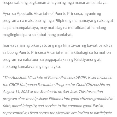
responsableng pagkamamamayan ng mga mananampalataya.
Ayon sa Apostolic Vicariate of Puerto Princesa, layunin ng
programa na makabuo ng mga Pilipinong mamamayang nakaugat
sa pananampalataya, may matatag na moralidad, at handang
maglingkod para sa kabutihang panlahat.
Inanyayahan ng bikaryato ang mga kinatawan ng bawat parokya
sa buong Puerto Princesa Vicariate na makibahagi sa formation
program na nakatuon sa pagpapalakas ng Kristiyanong at
sibikong kamalayan ng mga layko.
“The Apostolic Vicariate of Puerto Princesa (AVPP) is set to launch
the CBCP Katipunan Formation Program for Good Citizenship on
August 11, 2025 at the Seminario de San Jose. This formation
program aims to help shape Filipinos into good citizens grounded in
faith, moral integrity, and service to the common good. Parish
representatives from across the vicariate are invited to participate