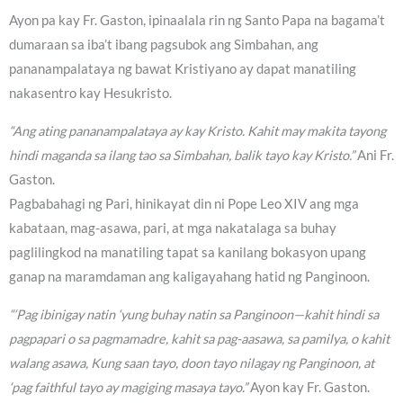
Ayon pa kay Fr. Gaston, ipinaalala rin ng Santo Papa na bagama’t
dumaraan sa iba’t ibang pagsubok ang Simbahan, ang
pananampalataya ng bawat Kristiyano ay dapat manatiling
nakasentro kay Hesukristo.
“Ang ating pananampalataya ay kay Kristo. Kahit may makita tayong
hindi maganda sa ilang tao sa Simbahan, balik tayo kay Kristo.”
Ani Fr.
Gaston.
Pagbabahagi ng Pari, hinikayat din ni Pope Leo XIV ang mga
kabataan, mag-asawa, pari, at mga nakatalaga sa buhay
paglilingkod na manatiling tapat sa kanilang bokasyon upang
ganap na maramdaman ang kaligayahang hatid ng Panginoon.
“‘Pag ibinigay natin ‘yung buhay natin sa Panginoon—kahit hindi sa
pagpapari o sa pagmamadre, kahit sa pag-aasawa, sa pamilya, o kahit
walang asawa, Kung saan tayo, doon tayo nilagay ng Panginoon, at
‘pag faithful tayo ay magiging masaya tayo.”
Ayon kay Fr. Gaston.