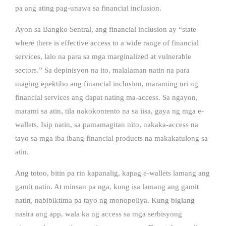
pa ang ating pag-unawa sa financial inclusion.
Ayon sa Bangko Sentral, ang financial inclusion ay “state
where there is effective access to a wide range of financial
services, lalo na para sa mga marginalized at vulnerable
sectors.” Sa depinisyon na ito, malalaman natin na para
maging epektibo ang financial inclusion, maraming uri ng
financial services ang dapat nating ma-access. Sa ngayon,
marami sa atin, tila nakokontento na sa iisa, gaya ng mga e-
wallets. Isip natin, sa pamamagitan nito, nakaka-access na
tayo sa mga iba ibang financial products na makakatulong sa
atin.
Ang totoo, bitin pa rin kapanalig, kapag e-wallets lamang ang
gamit natin. At minsan pa nga, kung isa lamang ang gamit
natin, nabibiktima pa tayo ng monopoliya. Kung biglang
nasira ang app, wala ka ng access sa mga serbisyong