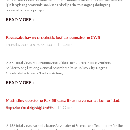
iginiit ng isang economic analyst na hindi pa rin ito nangangahulugang
bumababa na ang presyo
READ MORE »
Pagsasabuhay ng prophetic justice, pangako ng CWS
Thursday, August 6, 2026 1:30 pm
1:30 pm
8,375 total views
8,375 total views Matagumpay na naidaos ng Church People Workers
Solidarity ang ikatlong General Assembly nito sa Talisay City, Negros
Occidental sa temang “Faith in Action,
READ MORE »
Matinding epekto ng Pax Silica sa likas na yaman at komunidad,
dapat masusing pag-aralan
Thursday, August 6, 2026 1:22 pm
1:22 pm
6,186 total views
6,186 total views Nagbabala ang Advocates of Science and Technology for the