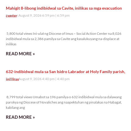
Mahigit 8-libong indibidwal sa Cavite, inilikas sa mga evacuation
center
Sunday, August 9, 2026 6:59 pm
6:59 pm
5,800 total views
5,800 total views Ini-ulat ng Diocese of Imus – Social Action Center na 8,026
indibidwal mula sa 2,386 pamilya sa Cavite ang kasalukuyang na-displace at
inilikas
READ MORE »
632-indibidwal mula sa San Isidro Labrador at Holy Family parish,
inilikas
Sunday, August 9, 2026 4:40 pm
4:40 pm
8,799 total views
8,799 total views Umabot sa 196 pamilya o 632 indibidwal mula sa dalawang
parokya ng Diocese of Novaliches ang naapektuhan ng pinalakas na Habagat,
kabilang ang
READ MORE »