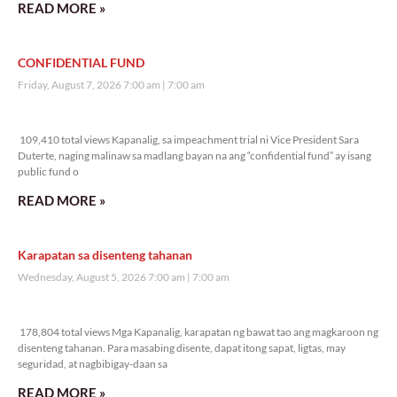
READ MORE »
CONFIDENTIAL FUND
Friday, August 7, 2026 7:00 am
7:00 am
109,410 total views
109,410 total views Kapanalig, sa impeachment trial ni Vice President Sara
Duterte, naging malinaw sa madlang bayan na ang “confidential fund” ay isang
public fund o
READ MORE »
Karapatan sa disenteng tahanan
Wednesday, August 5, 2026 7:00 am
7:00 am
178,804 total views
178,804 total views Mga Kapanalig, karapatan ng bawat tao ang magkaroon ng
disenteng tahanan. Para masabing disente, dapat itong sapat, ligtas, may
seguridad, at nagbibigay-daan sa
READ MORE »