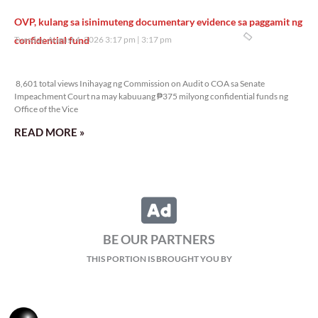
OVP, kulang sa isinimuteng documentary evidence sa paggamit ng
confidential fund
Tuesday, August 4, 2026 3:17 pm
3:17 pm
8,601 total views
8,601 total views Inihayag ng Commission on Audit o COA sa Senate
Impeachment Court na may kabuuang ₱375 milyong confidential funds ng
Office of the Vice
READ MORE »
BE OUR PARTNERS
THIS PORTION IS BROUGHT YOU BY