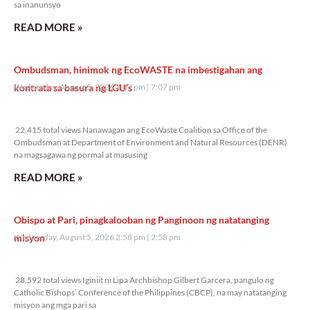
sa inanunsyo
READ MORE »
Ombudsman, hinimok ng EcoWASTE na imbestigahan ang
kontrata sa basura ng LGU’s
Wednesday, August 5, 2026 7:07 pm
7:07 pm
22,415 total views
22,415 total views Nanawagan ang EcoWaste Coalition sa Office of the
Ombudsman at Department of Environment and Natural Resources (DENR)
na magsagawa ng pormal at masusing
READ MORE »
Obispo at Pari, pinagkalooban ng Panginoon ng natatanging
misyon
Wednesday, August 5, 2026 2:58 pm
2:58 pm
28,592 total views
28,592 total views Iginiit ni Lipa Archbishop Gilbert Garcera, pangulo ng
Catholic Bishops’ Conference of the Philippines (CBCP), na may natatanging
misyon ang mga pari sa