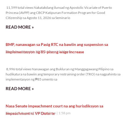
11,599 total views
11,599 total views Nakatakdang ilunsad ng Apostolic Vicariate of Puerto
Princesa (AVPP) ang CBCP Katipunan Formation Program for Good
Citizenship sa Agosto 11, 2026 sa Seminario
READ MORE »
BMP, nanawagan sa Pasig RTC na bawiin ang suspension sa
implementasyon ng 85-pisong wage increase
Thursday, August 6, 2026 2:18 pm
2:18 pm
8,996 total views
8,996 total views Nanawagan ang Bukluran ng Manggagawang Pilipino sa
hudikatura na bawiin ang temporary restraining order (TRO) na nagpahinto sa
implementasyon ng ₱85 umento sa
READ MORE »
Nasa Senate impeachment court na ang hurisdiksyon sa
impeachment ni VP Duterte
Thursday, August 6, 2026 1:58 pm
1:58 pm
13,821 total views