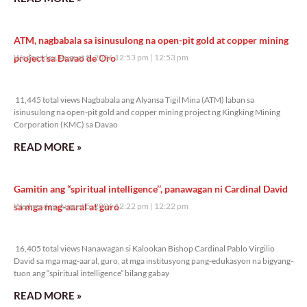
ATM, nagbabala sa isinusulong na open-pit gold at copper mining
project sa Davao de Oro
Wednesday, August 5, 2026 12:53 pm
12:53 pm
11,445 total views
11,445 total views Nagbabala ang Alyansa Tigil Mina (ATM) laban sa
isinusulong na open-pit gold and copper mining project ng Kingking Mining
Corporation (KMC) sa Davao
READ MORE »
Gamitin ang “spiritual intelligence’’, panawagan ni Cardinal David
sa mga mag-aaral at guro
Wednesday, August 5, 2026 12:22 pm
12:22 pm
16,405 total views
16,405 total views Nanawagan si Kalookan Bishop Cardinal Pablo Virgilio
David sa mga mag-aaral, guro, at mga institusyong pang-edukasyon na bigyang-
tuon ang “spiritual intelligence” bilang gabay
READ MORE »