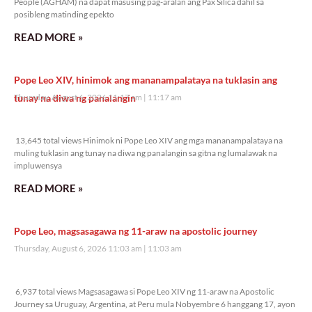
People (AGHAM) na dapat masusing pag-aralan ang Pax Silica dahil sa
posibleng matinding epekto
READ MORE »
Pope Leo XIV, hinimok ang mananampalataya na tuklasin ang
tunay na diwa ng panalangin
Thursday, August 6, 2026 11:17 am
11:17 am
13,645 total views
13,645 total views Hinimok ni Pope Leo XIV ang mga mananampalataya na
muling tuklasin ang tunay na diwa ng panalangin sa gitna ng lumalawak na
impluwensya
READ MORE »
Pope Leo, magsasagawa ng 11-araw na apostolic journey
Thursday, August 6, 2026 11:03 am
11:03 am
6,937 total views
6,937 total views Magsasagawa si Pope Leo XIV ng 11-araw na Apostolic
Journey sa Uruguay, Argentina, at Peru mula Nobyembre 6 hanggang 17, ayon