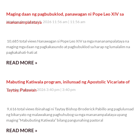
Maging daan ng pagbubuklod, panawagan ni Pope Leo XIV sa
mananampalataya
Wednesday, August 5, 2026 11:56 am
11:56 am
10,685 total views
10,685 total views Nanawagan si Pope Leo XIV sa mga mananampalataya na
maging mga daan ng pagkakasundo at pagbubuklod sa harap ng lumalalim na
pagkakahati-hati at
READ MORE »
Mabuting Katiwala program, inilunsad ng Apostolic Vicariate of
Taytay, Palawan
Tuesday, August 4, 2026 3:40 pm
3:40 pm
9,616 total views
9,616 total views Ibinahagi ni Taytay Bishop Broderick Pabillo ang paglulunsad
ng bikaryato ng malawakang paghuhubog sa mga mananampalataya upang
maging “Mabubuting Katiwala” bilang pangunahing pastoral
READ MORE »