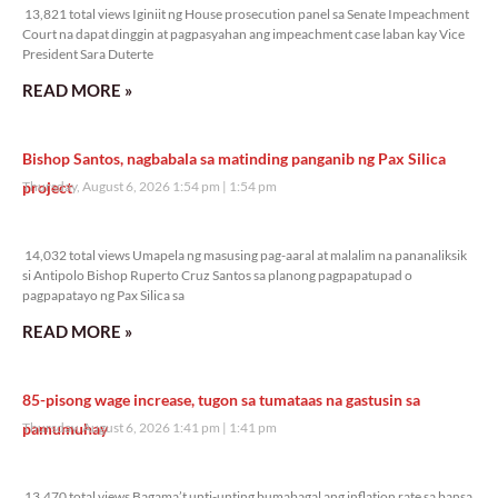
13,821 total views Iginiit ng House prosecution panel sa Senate Impeachment
Court na dapat dinggin at pagpasyahan ang impeachment case laban kay Vice
President Sara Duterte
READ MORE »
Bishop Santos, nagbabala sa matinding panganib ng Pax Silica
project
Thursday, August 6, 2026 1:54 pm
1:54 pm
14,032 total views
14,032 total views Umapela ng masusing pag-aaral at malalim na pananaliksik
si Antipolo Bishop Ruperto Cruz Santos sa planong pagpapatupad o
pagpapatayo ng Pax Silica sa
READ MORE »
85-pisong wage increase, tugon sa tumataas na gastusin sa
pamumuhay
Thursday, August 6, 2026 1:41 pm
1:41 pm
13,470 total views
13,470 total views Bagama’t unti-unting bumabagal ang inflation rate sa bansa,