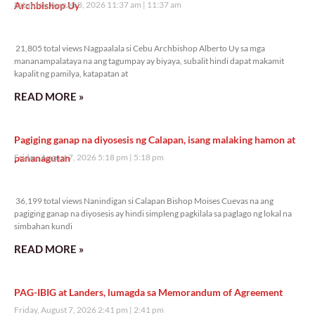
Archbishop Uy
Saturday, August 8, 2026 11:37 am
11:37 am
21,805 total views
21,805 total views Nagpaalala si Cebu Archbishop Alberto Uy sa mga
mananampalataya na ang tagumpay ay biyaya, subalit hindi dapat makamit
kapalit ng pamilya, katapatan at
READ MORE »
Pagiging ganap na diyosesis ng Calapan, isang malaking hamon at
pananagutan
Friday, August 7, 2026 5:18 pm
5:18 pm
36,199 total views
36,199 total views Nanindigan si Calapan Bishop Moises Cuevas na ang
pagiging ganap na diyosesis ay hindi simpleng pagkilala sa paglago ng lokal na
simbahan kundi
READ MORE »
PAG-IBIG at Landers, lumagda sa Memorandum of Agreement
Friday, August 7, 2026 2:41 pm
2:41 pm