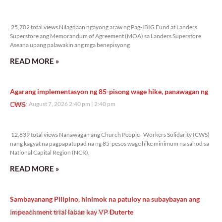
25,702 total views
25,702 total views Nilagdaan ngayong araw ng Pag-IBIG Fund at Landers
Superstore ang Memorandum of Agreement (MOA) sa Landers Superstore
Aseana upang palawakin ang mga benepisyong
READ MORE »
Agarang implementasyon ng 85-pisong wage hike, panawagan ng
CWS
Friday, August 7, 2026 2:40 pm
2:40 pm
12,839 total views
12,839 total views Nanawagan ang Church People–Workers Solidarity (CWS)
nang kagyat na pagpapatupad na ng 85-pesos wage hike minimum na sahod sa
National Capital Region (NCR),
READ MORE »
Sambayanang Pilipino, hinimok na patuloy na subaybayan ang
impeachment trial laban kay VP Duterte
Friday, August 7, 2026 2:01 pm
2:01 pm