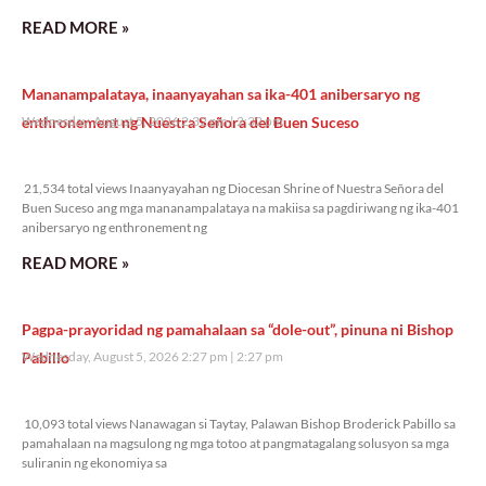
READ MORE »
Mananampalataya, inaanyayahan sa ika-401 anibersaryo ng
enthronement ng Nuestra Señora del Buen Suceso
Wednesday, August 5, 2026 2:32 pm
2:32 pm
21,534 total views
21,534 total views Inaanyayahan ng Diocesan Shrine of Nuestra Señora del
Buen Suceso ang mga mananampalataya na makiisa sa pagdiriwang ng ika-401
anibersaryo ng enthronement ng
READ MORE »
Pagpa-prayoridad ng pamahalaan sa “dole-out”, pinuna ni Bishop
Pabillo
Wednesday, August 5, 2026 2:27 pm
2:27 pm
10,093 total views
10,093 total views Nanawagan si Taytay, Palawan Bishop Broderick Pabillo sa
pamahalaan na magsulong ng mga totoo at pangmatagalang solusyon sa mga
suliranin ng ekonomiya sa