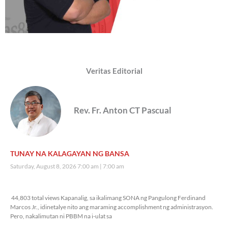
Veritas Editorial
Rev. Fr. Anton CT Pascual
TUNAY NA KALAGAYAN NG BANSA
Saturday, August 8, 2026 7:00 am
7:00 am
44,803 total views
44,803 total views Kapanalig, sa ikalimang SONA ng Pangulong Ferdinand
Marcos Jr., idinetalye nito ang maraming accomplishment ng administrasyon.
Pero, nakalimutan ni PBBM na i-ulat sa