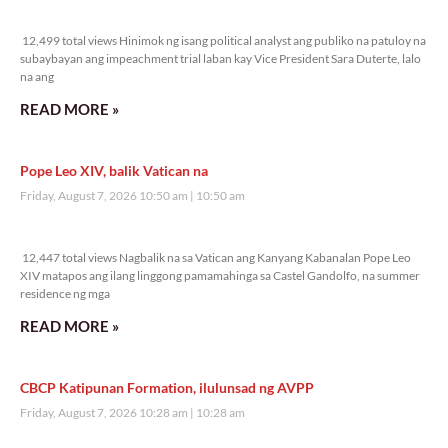
12,499 total views
12,499 total views Hinimok ng isang political analyst ang publiko na patuloy na
subaybayan ang impeachment trial laban kay Vice President Sara Duterte, lalo
na ang
READ MORE »
Pope Leo XIV, balik Vatican na
Friday, August 7, 2026 10:50 am
10:50 am
12,447 total views
12,447 total views Nagbalik na sa Vatican ang Kanyang Kabanalan Pope Leo
XIV matapos ang ilang linggong pamamahinga sa Castel Gandolfo, na summer
residence ng mga
READ MORE »
CBCP Katipunan Formation, ilulunsad ng AVPP
Friday, August 7, 2026 10:28 am
10:28 am