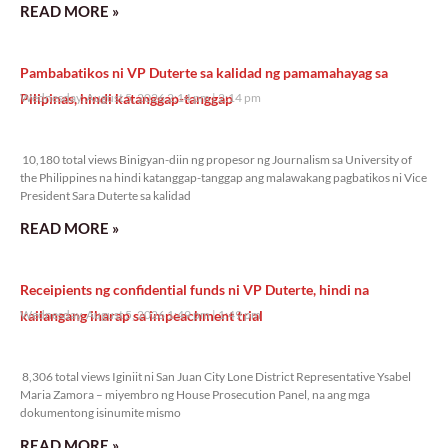
READ MORE »
Pambabatikos ni VP Duterte sa kalidad ng pamamahayag sa
Pilipinas, hindi katanggap-tanggap
Wednesday, August 5, 2026 2:14 pm
2:14 pm
10,180 total views
10,180 total views Binigyan-diin ng propesor ng Journalism sa University of
the Philippines na hindi katanggap-tanggap ang malawakang pagbatikos ni Vice
President Sara Duterte sa kalidad
READ MORE »
Receipients ng confidential funds ni VP Duterte, hindi na
kailangang iharap sa impeachment trial
Wednesday, August 5, 2026 1:49 pm
1:49 pm
8,306 total views
8,306 total views Iginiit ni San Juan City Lone District Representative Ysabel
Maria Zamora – miyembro ng House Prosecution Panel, na ang mga
dokumentong isinumite mismo
READ MORE »