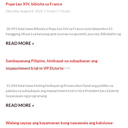
Pope Leo XIV, bibisita sa France
Saturday, August 8, 2026 7:16 pm
7:16 pm
30,991 total views
30,991 total views Bibisita si Pope Leo XIV sa France mula Setyembre 25
hanggang 28 para sa kanyang apat na araw na apostolic journey. Bibisitahin ng
READ MORE »
Sambayanang Pilipino, hinikayat na subaybayan ang
impeachment trial ni VP Duterte
Saturday, August 8, 2026 7:10 pm
7:10 pm
31,094 total views
31,094 total views Muling hinikayat ng Prosecution Panel ang publiko na
patuloy na subaybayan ang impeachment trial ni Vice President Sara Duterte.
Sa panayam ng programang
READ MORE »
Walang saysay ang kayamanan kung nawawala ang kaluluwa-