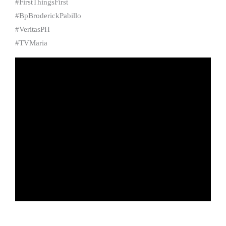
#FirstThingsFirst
#BpBroderickPabillo
#VeritasPH
#TVMaria