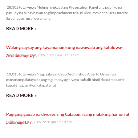
28,302 total views Muling hinikayat ng Prosecution Panel ang publiko na
patuloy na subaybayan ang impeachment trial ni Vice President Sara Duterte.
Sa panayam ng programang
READ MORE »
Walang saysay ang kayamanan kung nawawala ang kaluluwa-
Archbishop Uy
Saturday, August 8, 2026 11:37 am
11:37 am
19,013 total views
19,013 total views Nagpaalala si Cebu Archbishop Alberto Uy sa mga
mananampalataya na ang tagumpay ay biyaya, subalit hindi dapat makamit
kapalit ng pamilya, katapatan at
READ MORE »
Pagiging ganap na diyosesis ng Calapan, isang malaking hamon at
pananagutan
Friday, August 7, 2026 5:18 pm
5:18 pm
35,208 total views