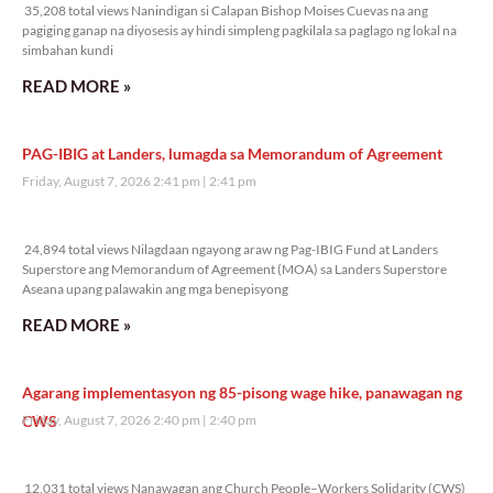
35,208 total views Nanindigan si Calapan Bishop Moises Cuevas na ang
pagiging ganap na diyosesis ay hindi simpleng pagkilala sa paglago ng lokal na
simbahan kundi
READ MORE »
PAG-IBIG at Landers, lumagda sa Memorandum of Agreement
Friday, August 7, 2026 2:41 pm
2:41 pm
24,894 total views
24,894 total views Nilagdaan ngayong araw ng Pag-IBIG Fund at Landers
Superstore ang Memorandum of Agreement (MOA) sa Landers Superstore
Aseana upang palawakin ang mga benepisyong
READ MORE »
Agarang implementasyon ng 85-pisong wage hike, panawagan ng
CWS
Friday, August 7, 2026 2:40 pm
2:40 pm
12,031 total views
12,031 total views Nanawagan ang Church People–Workers Solidarity (CWS)