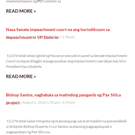
implementasyon ng ₱85 umento sa
READ MORE »
Nasa Senate impeachment court na ang hurisdiksyon sa
impeachment ni VP Duterte
Thursday, August 6, 2026 1:58 pm
1:58 pm
13,076 total views
13,076 total views Iginiit ng House prosecution panel sa Senate Impeachment
Court na dapat dinggin at pagpasyahan ang impeachment case laban kay Vice
President Sara Duterte
READ MORE »
Bishop Santos, nagbabala sa matinding panganib ng Pax Silica
project
Thursday, August 6, 2026 1:54 pm
1:54 pm
13,276 total views
13,276 total views Umapela ng masusing pag-aaral at malalim na pananaliksik
si Antipolo Bishop Ruperto Cruz Santos sa planong pagpapatupad o
pagpapatayo ng Pax Silica sa