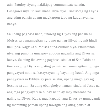
atin. Patuloy siyang nakikipag-communicate sa atin.
Ginagawa niya ito kasi mahal niya tayo. Tinatawag ng Diyos
ang ating pansin upang magkaroon tayo ng kaugnayan sa
kanya.
Sa unang pagbasa natin, tinawag ng Diyos ang pansin ni
Moises sa pamamagitan ng puno na nag-liliyab ngunit hindi
nauupos. Nagtaka si Moises at na-curious siya. Pinuntahan
niya ang puno na umaapoy at doon nagsalita ang Diyos sa
kanya. Sa ating ikalawang pagbasa, sinulat ni San Pablo na
tinatawag ng Diyos ang ating pansin sa pamamagitan ng mga
pangyayari noon sa kasaysayan ng bayan ng Israel. Ang mga
pangyayari sa Bibliya ay para sa atin, upang magbigay ng
lessons sa atin. Sa ating ebanghelyo naman, sinabi ni Jesus na
ang mga pangyayari sa buhay natin ay may mensahe na
galing sa Diyos. Kaya, mga kapatid, ang Diyos ay gumagamit
ng maraming paraan upang tawagin ang ating pansin at