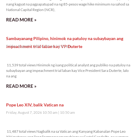
nang kagyat na pagpapatupad na ng 85-pesos wage hike minimum na sahod sa
National Capital Region (NCR),
READ MORE »
Sambayanang Pilipino, hinimok na patuloy na subaybayan ang
impeachment trial laban kay VP Duterte
Friday, August 7, 2026 2:01 pm
2:01 pm
11,539 total views
11,539 total views Hinimok ng isang political analyst ang publiko na patuloy na
subaybayan ang impeachment trial laban kay Vice President Sara Duterte, lalo
na ang
READ MORE »
Pope Leo XIV, balik Vatican na
Friday, August 7, 2026 10:50 am
10:50 am
11,487 total views
11,487 total views Nagbalik na sa Vatican ang Kanyang Kabanalan Pope Leo
XIV matapos ang ilang linggong pamamahinga sa Castel Gandolfo, na summer