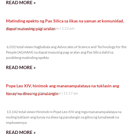
READ MORE »
Matinding epekto ng Pax Silica sa likas na yaman at komunidad,
dapat masusing pag-aralan
Thursday, August 6, 2026 1:22 pm
1:22 pm
6,032 total views
6,032 total views Nagbabala ang Advocates of Science and Technology for the
People (AGHAM) na dapat masusing pag-aralan ang Pax Silica dahil sa
posibleng matinding epekto
READ MORE »
Pope Leo XIV, hinimok ang mananampalataya na tuklasin ang
tunay na diwa ng panalangin
Thursday, August 6, 2026 11:17 am
11:17 am
13,142 total views
13,142 total views Hinimok ni Pope Leo XIV ang mga mananampalataya na
muling tuklasin ang tunay na diwa ng panalangin sa gitna ng lumalawak na
impluwensya
READ MORE »