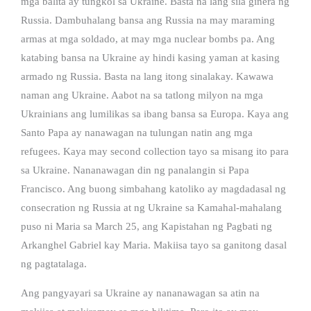
mga balita ay tungkol sa Ukraine. Basta na lang sila ginera ng
Russia. Dambuhalang bansa ang Russia na may maraming
armas at mga soldado, at may mga nuclear bombs pa. Ang
katabing bansa na Ukraine ay hindi kasing yaman at kasing
armado ng Russia. Basta na lang itong sinalakay. Kawawa
naman ang Ukraine. Aabot na sa tatlong milyon na mga
Ukrainians ang lumilikas sa ibang bansa sa Europa. Kaya ang
Santo Papa ay nanawagan na tulungan natin ang mga
refugees. Kaya may second collection tayo sa misang ito para
sa Ukraine. Nananawagan din ng panalangin si Papa
Francisco. Ang buong simbahang katoliko ay magdadasal ng
consecration ng Russia at ng Ukraine sa Kamahal-mahalang
puso ni Maria sa March 25, ang Kapistahan ng Pagbati ng
Arkanghel Gabriel kay Maria. Makiisa tayo sa ganitong dasal
ng pagtatalaga.
Ang pangyayari sa Ukraine ay nananawagan sa atin na