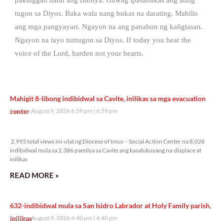
tugon sa Diyos. Baka wala nang bukas na darating. Mabilis
ang mga pangyayari. Ngayon na ang panahon ng kaligtasan.
Ngayon na tayo tumugon sa Diyos. If today you hear the
voice of the Lord, harden not your hearts.
Mahigit 8-libong indibidwal sa Cavite, inilikas sa mga evacuation
center
Sunday, August 9, 2026 6:59 pm
6:59 pm
2,995 total views
2,995 total views Ini-ulat ng Diocese of Imus – Social Action Center na 8,026
indibidwal mula sa 2,386 pamilya sa Cavite ang kasalukuyang na-displace at
inilikas
READ MORE »
632-indibidwal mula sa San Isidro Labrador at Holy Family parish,
inilikas
Sunday, August 9, 2026 4:40 pm
4:40 pm