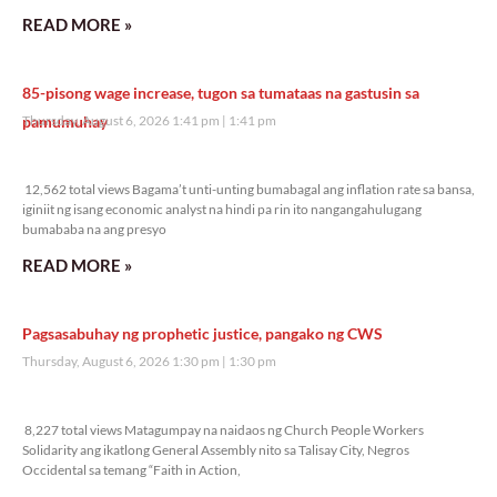
READ MORE »
85-pisong wage increase, tugon sa tumataas na gastusin sa
pamumuhay
Thursday, August 6, 2026 1:41 pm
1:41 pm
12,562 total views
12,562 total views Bagama’t unti-unting bumabagal ang inflation rate sa bansa,
iginiit ng isang economic analyst na hindi pa rin ito nangangahulugang
bumababa na ang presyo
READ MORE »
Pagsasabuhay ng prophetic justice, pangako ng CWS
Thursday, August 6, 2026 1:30 pm
1:30 pm
8,227 total views
8,227 total views Matagumpay na naidaos ng Church People Workers
Solidarity ang ikatlong General Assembly nito sa Talisay City, Negros
Occidental sa temang “Faith in Action,