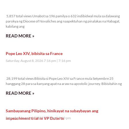
5,857 total views
5,857 total views Umabot sa 196 pamilya o 632 indibidwal mula sa dalawang
parokya ng Diocese of Novaliches ang naapektuhan ng pinalakas na Habagat,
kabilang ang
READ MORE »
Pope Leo XIV, bibisita sa France
Saturday, August 8, 2026 7:16 pm
7:16 pm
28,199 total views
28,199 total views Bibisita si Pope Leo XIV sa France mula Setyembre 25
hanggang 28 para sa kanyang apat na araw na apostolic journey. Bibisitahin ng
READ MORE »
Sambayanang Pilipino, hinikayat na subaybayan ang
impeachment trial ni VP Duterte
Saturday, August 8, 2026 7:10 pm
7:10 pm
28,302 total views