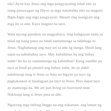
sila? Ayon kay Jesus ang mga pangyayaring tulad nito ay
isang panawagan ng Diyos sa mga nakabalita nito na magsisi.
Bigla-bigla ang mga pangyayari. Maaari ring mangyari ang
mga ito sa atin. Kaya magsisi na tayo.
Wala tayong panahon na magpabaya. Ang kalagayan natin ay
tulad ng isang puno na hindi namumunga sa talinhaga ni
Jesus. Naghahanap ang may-ari sa atin ng bunga. Hindi lang
sapat na nabubuhay tayo. May kabuluhan ba ang buhay
natin? Ito ba ay namumunga ng kabutihan? Kung nandito pa
tayo at hindi pa pinutol ang buhay natin, ito ay dahil
nakikiusap lang si Jesus sa Ama na bigyan pa tayo ng
pagkakataon at inaalagaan pa tayo ni Jesus. Pero dapat tayo
ay mamunga na. We are just living on borrowed time.
Nakiusap lang si Jesus para sa atin.
Ngayong mga tatlong linggo na ang nakaraan, ang laman ng