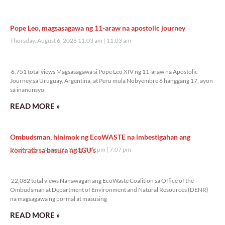
Pope Leo, magsasagawa ng 11-araw na apostolic journey
Thursday, August 6, 2026 11:03 am
11:03 am
6,751 total views
6,751 total views Magsasagawa si Pope Leo XIV ng 11-araw na Apostolic
Journey sa Uruguay, Argentina, at Peru mula Nobyembre 6 hanggang 17, ayon
sa inanunsyo
READ MORE »
Ombudsman, hinimok ng EcoWASTE na imbestigahan ang
kontrata sa basura ng LGU’s
Wednesday, August 5, 2026 7:07 pm
7:07 pm
22,082 total views
22,082 total views Nanawagan ang EcoWaste Coalition sa Office of the
Ombudsman at Department of Environment and Natural Resources (DENR)
na magsagawa ng pormal at masusing
READ MORE »