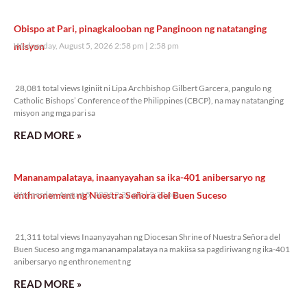
Obispo at Pari, pinagkalooban ng Panginoon ng natatanging
misyon
Wednesday, August 5, 2026 2:58 pm
2:58 pm
28,081 total views
28,081 total views Iginiit ni Lipa Archbishop Gilbert Garcera, pangulo ng
Catholic Bishops’ Conference of the Philippines (CBCP), na may natatanging
misyon ang mga pari sa
READ MORE »
Mananampalataya, inaanyayahan sa ika-401 anibersaryo ng
enthronement ng Nuestra Señora del Buen Suceso
Wednesday, August 5, 2026 2:32 pm
2:32 pm
21,311 total views
21,311 total views Inaanyayahan ng Diocesan Shrine of Nuestra Señora del
Buen Suceso ang mga mananampalataya na makiisa sa pagdiriwang ng ika-401
anibersaryo ng enthronement ng
READ MORE »