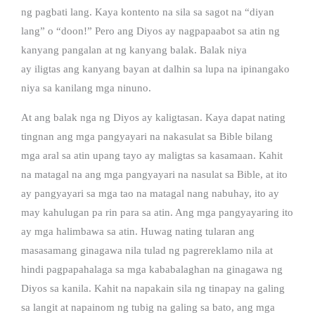
ng pagbati lang. Kaya kontento na sila sa sagot na “diyan
lang” o “doon!” Pero ang Diyos ay nagpapaabot sa atin ng
kanyang pangalan at ng kanyang balak. Balak niya
ay iligtas ang kanyang bayan at dalhin sa lupa na ipinangako
niya sa kanilang mga ninuno.
At ang balak nga ng Diyos ay kaligtasan. Kaya dapat nating
tingnan ang mga pangyayari na nakasulat sa Bible bilang
mga aral sa atin upang tayo ay maligtas sa kasamaan. Kahit
na matagal na ang mga pangyayari na nasulat sa Bible, at ito
ay pangyayari sa mga tao na matagal nang nabuhay, ito ay
may kahulugan pa rin para sa atin. Ang mga pangyayaring ito
ay mga halimbawa sa atin. Huwag nating tularan ang
masasamang ginagawa nila tulad ng pagrereklamo nila at
hindi pagpapahalaga sa mga kababalaghan na ginagawa ng
Diyos sa kanila. Kahit na napakain sila ng tinapay na galing
sa langit at napainom ng tubig na galing sa bato, ang mga