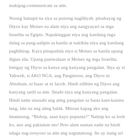
makipag-communicate sa atin.
Noong lumapit na siya sa punong nagliliyab, pinahayag ng
Diyos kay Moises na alam niya ang nangyayari sa mga
Israelita sa Egipto. Napakinggan niya ang kanilang mga
daing sa pang-aalipin sa kanila at nakikita niya ang kanilang
paghihirap. Kaya pinapadala niya si Moises sa kanila upang
iligtas sila. Upang paniwalaan si Moises ng mga Israelita,
binigay ng Diyos sa kanya ang kanyang pangalan. Siya ay si
Yahweh, si AKO NGA, ang Panginoon, ang Diyos ni
Abraham, ni Isaac at ni Jacob. Hindi nilihim ng Diyos ang
kanyang sarili sa atin. Sinabi niya ang kanyang pangalan.
Hindi natin sinasabi ang ating pangalan sa basta kani-kanino
lang, lalo na ang ating balak. Minsan kapag ako ang
tinatanong, “Bishop, saan kayo pupunta?” Naiisip ko sa loob
ko, ano ang pakialam mo! Pero alam naman natin na hindi
talaga nag-oosyoso sa atin ang nagtatanong. Ito ay isang uri