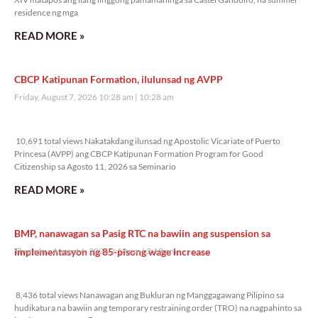
residence ng mga
READ MORE »
CBCP Katipunan Formation, ilulunsad ng AVPP
Friday, August 7, 2026 10:28 am
10:28 am
10,691 total views
10,691 total views Nakatakdang ilunsad ng Apostolic Vicariate of Puerto
Princesa (AVPP) ang CBCP Katipunan Formation Program for Good
Citizenship sa Agosto 11, 2026 sa Seminario
READ MORE »
BMP, nanawagan sa Pasig RTC na bawiin ang suspension sa
implementasyon ng 85-pisong wage increase
Thursday, August 6, 2026 2:18 pm
2:18 pm
8,436 total views
8,436 total views Nanawagan ang Bukluran ng Manggagawang Pilipino sa
hudikatura na bawiin ang temporary restraining order (TRO) na nagpahinto sa