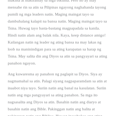
makiisa at makiramay sa mga biktima. Pero ito ay may
mensahe rin sa atin sa Pilipinas ngayong naghahanda tayong
pumili ng mga leaders natin. Maging maingat tayo sa
dambuhalang kalapit na bansa natin. Maging maingat tayo sa
Tsina. Huwag tayo basta-bastang magpapadala sa kanila.
Hindi natin alam ang balak nila. Kaya, keep distance amigo!
Kailangan natin ng leader ng ating bansa na may lakas ng
loob na maninindigan para sa ating karapatan sa harap ng
Tsina. May salita din ang Diyos sa atin sa pangyayari sa ating
panahon ngayon.
Ang kuwaresma ay panahon ng paglapit sa Diyos. Siya ay
nagmamahal sa atin. Palagi siyang nagpaparamdam sa atin at
inaabot niya tayo. Suriin natin ang banal na kasulatan. Suriin
natin ang mga pangyayari sa ating panahon. Sa mga ito
nagsasalita ang Diyos sa atin. Basahin natin ang diaryo at
basahin natin ang Bible. Pakinggan natin ang balita at
pakinggan natin ang Bibliya. Huwag ipasabukas ang ating