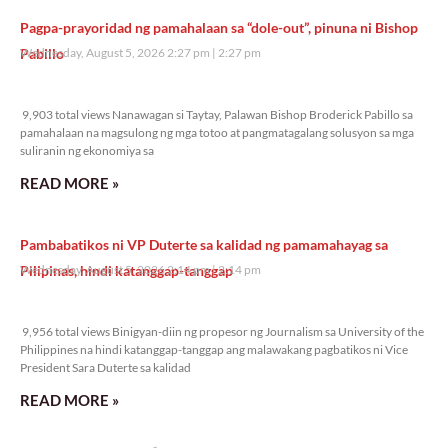
Pagpa-prayoridad ng pamahalaan sa “dole-out”, pinuna ni Bishop
Pabillo
Wednesday, August 5, 2026 2:27 pm
2:27 pm
9,903 total views
9,903 total views Nanawagan si Taytay, Palawan Bishop Broderick Pabillo sa
pamahalaan na magsulong ng mga totoo at pangmatagalang solusyon sa mga
suliranin ng ekonomiya sa
READ MORE »
Pambabatikos ni VP Duterte sa kalidad ng pamamahayag sa
Pilipinas, hindi katanggap-tanggap
Wednesday, August 5, 2026 2:14 pm
2:14 pm
9,956 total views
9,956 total views Binigyan-diin ng propesor ng Journalism sa University of the
Philippines na hindi katanggap-tanggap ang malawakang pagbatikos ni Vice
President Sara Duterte sa kalidad
READ MORE »