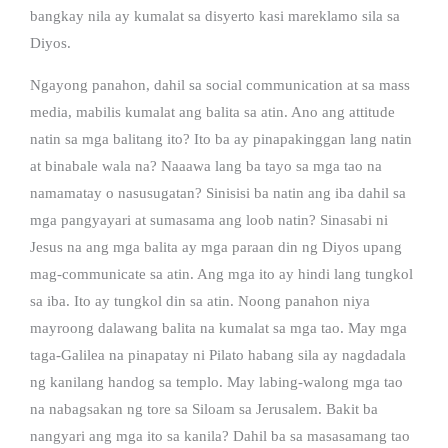
bangkay nila ay kumalat sa disyerto kasi mareklamo sila sa
Diyos.
Ngayong panahon, dahil sa social communication at sa mass
media, mabilis kumalat ang balita sa atin. Ano ang attitude
natin sa mga balitang ito? Ito ba ay pinapakinggan lang natin
at binabale wala na? Naaawa lang ba tayo sa mga tao na
namamatay o nasusugatan? Sinisisi ba natin ang iba dahil sa
mga pangyayari at sumasama ang loob natin? Sinasabi ni
Jesus na ang mga balita ay mga paraan din ng Diyos upang
mag-communicate sa atin. Ang mga ito ay hindi lang tungkol
sa iba. Ito ay tungkol din sa atin. Noong panahon niya
mayroong dalawang balita na kumalat sa mga tao. May mga
taga-Galilea na pinapatay ni Pilato habang sila ay nagdadala
ng kanilang handog sa templo. May labing-walong mga tao
na nabagsakan ng tore sa Siloam sa Jerusalem. Bakit ba
nangyari ang mga ito sa kanila? Dahil ba sa masasamang tao