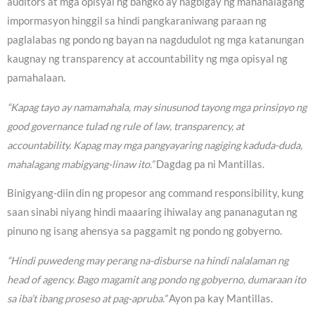
auditors at mga opisyal ng bangko ay nagbigay ng mahahalagang
impormasyon hinggil sa hindi pangkaraniwang paraan ng
paglalabas ng pondo ng bayan na nagdudulot ng mga katanungan
kaugnay ng transparency at accountability ng mga opisyal ng
pamahalaan.
“Kapag tayo ay namamahala, may sinusunod tayong mga prinsipyo ng
good governance tulad ng rule of law, transparency, at
accountability. Kapag may mga pangyayaring nagiging kaduda-duda,
mahalagang mabigyang-linaw ito.”
Dagdag pa ni Mantillas.
Binigyang-diin din ng propesor ang command responsibility, kung
saan sinabi niyang hindi maaaring ihiwalay ang pananagutan ng
pinuno ng isang ahensya sa paggamit ng pondo ng gobyerno.
“Hindi puwedeng may perang na-disburse na hindi nalalaman ng
head of agency. Bago magamit ang pondo ng gobyerno, dumaraan ito
sa iba’t ibang proseso at pag-apruba.”
Ayon pa kay Mantillas.