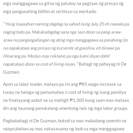
mga manggagawa sa gitna ng patuloy na pagtaas ng presyo ng
mga pangunahing bilihin at serbisyo sa merkado.
“‘Yung inaasahan naming dagdag na sahod nung July 25 eh nawala pa,
naging bato pa. Makakadagdag sana nga ‘yun doon sa pang-araw-
araw na pangangailangan ng ating mga manggagawa sa panahong ito
na napakataas ang presyo ng kuryente at gasolina, eh binawi pa.
Hinarang pa. Medyo may reklamo pa nga kami diyan dahil
napakalayo doon sa cost of living niyan, “
Bahagi ng pahayag ni De
Guzman.
Ayon sa labor leader, malayo pa rin ang ₱85 wage increase sa
tunay na halaga ng pamumuhay o cost of living ng isang pamilya
na tinatayang aabot na sa mahigit ₱1,300 kung saan mas mataas
din ang naunang panukalang umentong nais ng mga labor groups.
Pagbabahagi ni De Guzman, bukod sa mas mababang umento na
naaprubahan ay mas nakasasama ng loob sa mga manggagawa