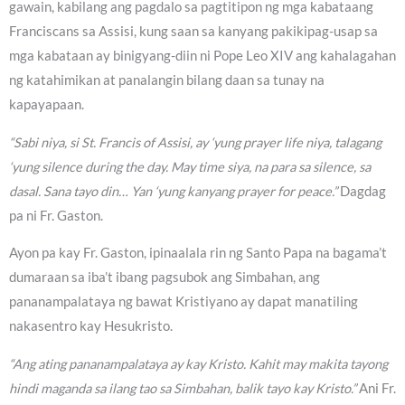
gawain, kabilang ang pagdalo sa pagtitipon ng mga kabataang
Franciscans sa Assisi, kung saan sa kanyang pakikipag-usap sa
mga kabataan ay binigyang-diin ni Pope Leo XIV ang kahalagahan
ng katahimikan at panalangin bilang daan sa tunay na
kapayapaan.
“Sabi niya, si St. Francis of Assisi, ay ‘yung prayer life niya, talagang
‘yung silence during the day. May time siya, na para sa silence, sa
dasal. Sana tayo din… Yan ‘yung kanyang prayer for peace.”
Dagdag
pa ni Fr. Gaston.
Ayon pa kay Fr. Gaston, ipinaalala rin ng Santo Papa na bagama’t
dumaraan sa iba’t ibang pagsubok ang Simbahan, ang
pananampalataya ng bawat Kristiyano ay dapat manatiling
nakasentro kay Hesukristo.
“Ang ating pananampalataya ay kay Kristo. Kahit may makita tayong
hindi maganda sa ilang tao sa Simbahan, balik tayo kay Kristo.”
Ani Fr.