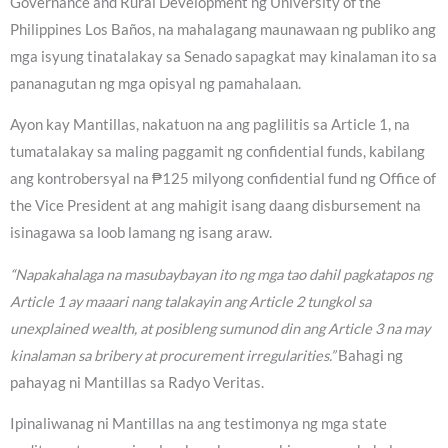
Governance and Rural Development ng University of the
Philippines Los Baños, na mahalagang maunawaan ng publiko ang
mga isyung tinatalakay sa Senado sapagkat may kinalaman ito sa
pananagutan ng mga opisyal ng pamahalaan.
Ayon kay Mantillas, nakatuon na ang paglilitis sa Article 1, na
tumatalakay sa maling paggamit ng confidential funds, kabilang
ang kontrobersyal na ₱125 milyong confidential fund ng Office of
the Vice President at ang mahigit isang daang disbursement na
isinagawa sa loob lamang ng isang araw.
“Napakahalaga na masubaybayan ito ng mga tao dahil pagkatapos ng
Article 1 ay maaari nang talakayin ang Article 2 tungkol sa
unexplained wealth, at posibleng sumunod din ang Article 3 na may
kinalaman sa bribery at procurement irregularities.”
Bahagi ng
pahayag ni Mantillas sa Radyo Veritas.
Ipinaliwanag ni Mantillas na ang testimonya ng mga state