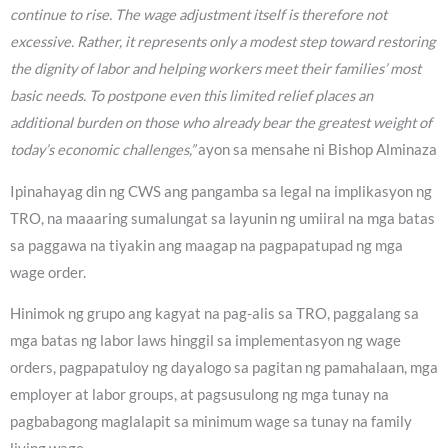
continue to rise. The wage adjustment itself is therefore not
excessive. Rather, it represents only a modest step toward restoring
the dignity of labor and helping workers meet their families’ most
basic needs. To postpone even this limited relief places an
additional burden on those who already bear the greatest weight of
today’s economic challenges,”
ayon sa mensahe ni Bishop Alminaza
Ipinahayag din ng CWS ang pangamba sa legal na implikasyon ng
TRO, na maaaring sumalungat sa layunin ng umiiral na mga batas
sa paggawa na tiyakin ang maagap na pagpapatupad ng mga
wage order.
Hinimok ng grupo ang kagyat na pag-alis sa TRO, paggalang sa
mga batas ng labor laws hinggil sa implementasyon ng wage
orders, pagpapatuloy ng dayalogo sa pagitan ng pamahalaan, mga
employer at labor groups, at pagsusulong ng mga tunay na
pagbabagong maglalapit sa minimum wage sa tunay na family