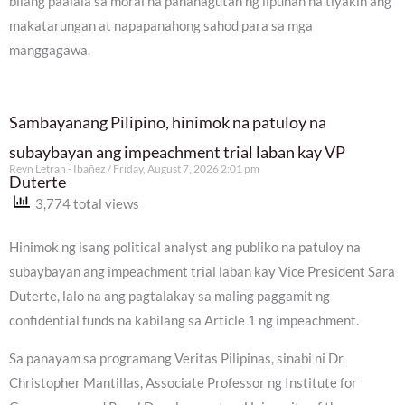
bilang paalala sa moral na pananagutan ng lipunan na tiyakin ang
makatarungan at napapanahong sahod para sa mga
manggagawa.
Sambayanang Pilipino, hinimok na patuloy na
subaybayan ang impeachment trial laban kay VP
Reyn Letran - Ibañez
Friday, August 7, 2026 2:01 pm
Duterte
3,774 total views
Hinimok ng isang political analyst ang publiko na patuloy na
subaybayan ang impeachment trial laban kay Vice President Sara
Duterte, lalo na ang pagtalakay sa maling paggamit ng
confidential funds na kabilang sa Article 1 ng impeachment.
Sa panayam sa programang Veritas Pilipinas, sinabi ni Dr.
Christopher Mantillas, Associate Professor ng Institute for