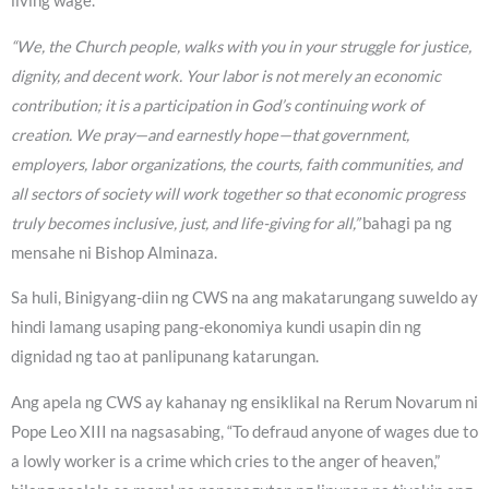
living wage.
“We, the Church people, walks with you in your struggle for justice,
dignity, and decent work. Your labor is not merely an economic
contribution; it is a participation in God’s continuing work of
creation. We pray—and earnestly hope—that government,
employers, labor organizations, the courts, faith communities, and
all sectors of society will work together so that economic progress
truly becomes inclusive, just, and life-giving for all,”
bahagi pa ng
mensahe ni Bishop Alminaza.
Sa huli, Binigyang-diin ng CWS na ang makatarungang suweldo ay
hindi lamang usaping pang-ekonomiya kundi usapin din ng
dignidad ng tao at panlipunang katarungan.
Ang apela ng CWS ay kahanay ng ensiklikal na Rerum Novarum ni
Pope Leo XIII na nagsasabing, “To defraud anyone of wages due to
a lowly worker is a crime which cries to the anger of heaven,”