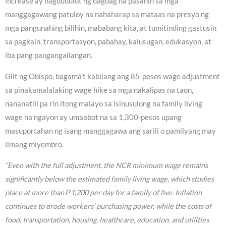
increase ay nagdudulot ng dagdag na pasanin sa mga
manggagawang patuloy na nahaharap sa mataas na presyo ng
mga pangunahing bilihin, mababang kita, at tumitinding gastusin
sa pagkain, transportasyon, pabahay, kalusugan, edukasyon, at
iba pang pangangailangan.
Giit ng Obispo, bagama’t kabilang ang 85-pesos wage adjustment
sa pinakamalalaking wage hike sa mga nakalipas na taon,
nananatili pa rin itong malayo sa isinusulong na family living
wage na ngayon ay umaabot na sa 1,300-pesos upang
masuportahan ng isang manggagawa ang sarili o pamilyang may
limang miyembro.
“Even with the full adjustment, the NCR minimum wage remains
significantly below the estimated family living wage, which studies
place at more than ₱1,200 per day for a family of five. Inflation
continues to erode workers’ purchasing power, while the costs of
food, transportation, housing, healthcare, education, and utilities