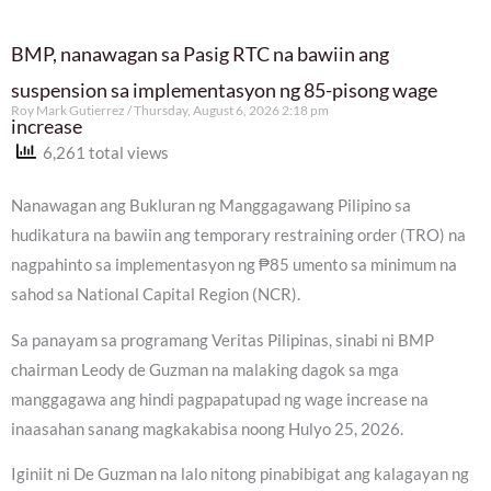
BMP, nanawagan sa Pasig RTC na bawiin ang
suspension sa implementasyon ng 85-pisong wage
Roy Mark Gutierrez
Thursday, August 6, 2026 2:18 pm
increase
6,261 total views
Nanawagan ang Bukluran ng Manggagawang Pilipino sa
hudikatura na bawiin ang temporary restraining order (TRO) na
nagpahinto sa implementasyon ng ₱85 umento sa minimum na
sahod sa National Capital Region (NCR).
Sa panayam sa programang Veritas Pilipinas, sinabi ni BMP
chairman Leody de Guzman na malaking dagok sa mga
manggagawa ang hindi pagpapatupad ng wage increase na
inaasahan sanang magkakabisa noong Hulyo 25, 2026.
Iginiit ni De Guzman na lalo nitong pinabibigat ang kalagayan ng