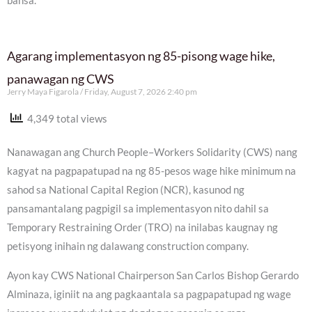
bansa.
Agarang implementasyon ng 85-pisong wage hike,
panawagan ng CWS
Jerry Maya Figarola
Friday, August 7, 2026 2:40 pm
4,349 total views
Nanawagan ang Church People–Workers Solidarity (CWS) nang
kagyat na pagpapatupad na ng 85-pesos wage hike minimum na
sahod sa National Capital Region (NCR), kasunod ng
pansamantalang pagpigil sa implementasyon nito dahil sa
Temporary Restraining Order (TRO) na inilabas kaugnay ng
petisyong inihain ng dalawang construction company.
Ayon kay CWS National Chairperson San Carlos Bishop Gerardo
Alminaza, iginiit na ang pagkaantala sa pagpapatupad ng wage