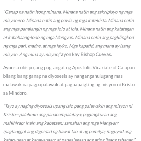
“Ganap na natin itong minana. Minana natin ang sakripisyo ng mga
misyonero. Minana natin ang pawis ng mga katekista. Minana natin
ang mga panalangin ng mga lolo at lola. Minana natin ang katatagan
at kababaang-loob ng mga Mangyan. Minana natin ang paglilingkod
ng mga pari, madre, at mga layko. Mga kapatid, ang mana ay isang
misyon. Ang mina ay misyon,”
ayon kay Bishop Cuevas.
Ayon sa obispo, ang pag-angat ng Apostolic Vicariate of Calapan
bilang isang ganap na diyosesis ay nangangahulugang mas
malawak na pagpapalawak at pagpapaigting ng misyon ni Kristo
sa Mindoro.
“Tayo ay naging diyosesis upang lalo pang palawakin ang misyon ni
Kristo—palalimin ang pananampalataya; paglingkuran ang
mahihirap; ihain ang kabataan; samahan ang mga Mangyan;
ipagtanggol ang dignidad ng bawat tao at ng pamilya; itaguyod ang
katarungan at kapayapaan; at pangalagaan ang ating iisang tahanan,”