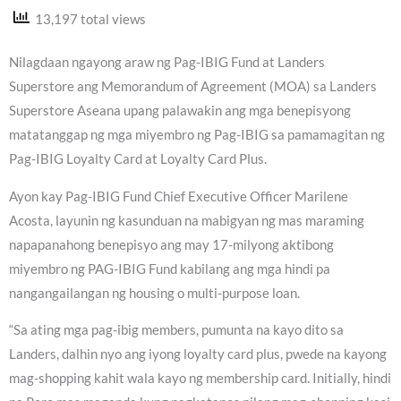
13,197 total views
Nilagdaan ngayong araw ng Pag-IBIG Fund at Landers
Superstore ang Memorandum of Agreement (MOA) sa Landers
Superstore Aseana upang palawakin ang mga benepisyong
matatanggap ng mga miyembro ng Pag-IBIG sa pamamagitan ng
Pag-IBIG Loyalty Card at Loyalty Card Plus.
Ayon kay Pag-IBIG Fund Chief Executive Officer Marilene
Acosta, layunin ng kasunduan na mabigyan ng mas maraming
napapanahong benepisyo ang may 17-milyong aktibong
miyembro ng PAG-IBIG Fund kabilang ang mga hindi pa
nangangailangan ng housing o multi-purpose loan.
“Sa ating mga pag-ibig members, pumunta na kayo dito sa
Landers, dalhin nyo ang iyong loyalty card plus, pwede na kayong
mag-shopping kahit wala kayo ng membership card. Initially, hindi