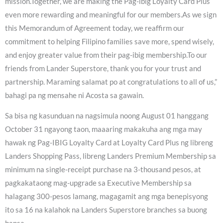
mission.Together, we are making the Pag-ibig Loyalty Card Plus
even more rewarding and meaningful for our members.As we sign
this Memorandum of Agreement today, we reaffirm our
commitment to helping Filipino families save more, spend wisely,
and enjoy greater value from their pag-ibig membership.To our
friends from Lander Superstore, thank you for your trust and
partnership. Maraming salamat po at congratulations to all of us,”
bahagi pa ng mensahe ni Acosta sa gawain.
Sa bisa ng kasunduan na nagsimula noong August 01 hanggang
October 31 ngayong taon, maaaring makakuha ang mga may
hawak ng Pag-IBIG Loyalty Card at Loyalty Card Plus ng libreng
Landers Shopping Pass, libreng Landers Premium Membership sa
minimum na single-receipt purchase na 3-thousand pesos, at
pagkakataong mag-upgrade sa Executive Membership sa
halagang 300-pesos lamang, magagamit ang mga benepisyong
ito sa 16 na kalahok na Landers Superstore branches sa buong