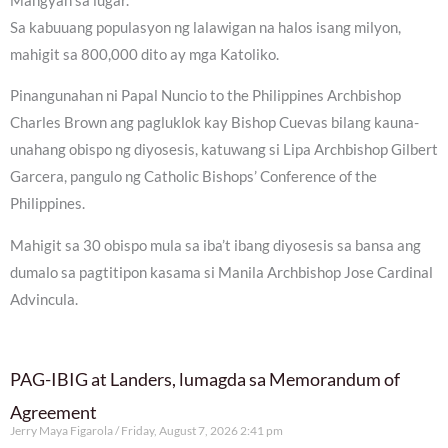
Mangyan sa lugar.
Sa kabuuang populasyon ng lalawigan na halos isang milyon,
mahigit sa 800,000 dito ay mga Katoliko.
Pinangunahan ni Papal Nuncio to the Philippines Archbishop
Charles Brown ang pagluklok kay Bishop Cuevas bilang kauna-
unahang obispo ng diyosesis, katuwang si Lipa Archbishop Gilbert
Garcera, pangulo ng Catholic Bishops’ Conference of the
Philippines.
Mahigit sa 30 obispo mula sa iba’t ibang diyosesis sa bansa ang
dumalo sa pagtitipon kasama si Manila Archbishop Jose Cardinal
Advincula.
PAG-IBIG at Landers, lumagda sa Memorandum of
Agreement
Jerry Maya Figarola
Friday, August 7, 2026 2:41 pm