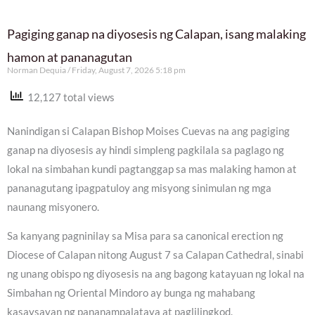
Pagiging ganap na diyosesis ng Calapan, isang malaking
hamon at pananagutan
Norman Dequia
Friday, August 7, 2026 5:18 pm
12,127 total views
Nanindigan si Calapan Bishop Moises Cuevas na ang pagiging
ganap na diyosesis ay hindi simpleng pagkilala sa paglago ng
lokal na simbahan kundi pagtanggap sa mas malaking hamon at
pananagutang ipagpatuloy ang misyong sinimulan ng mga
naunang misyonero.
Sa kanyang pagninilay sa Misa para sa canonical erection ng
Diocese of Calapan nitong August 7 sa Calapan Cathedral, sinabi
ng unang obispo ng diyosesis na ang bagong katayuan ng lokal na
Simbahan ng Oriental Mindoro ay bunga ng mahabang
kasaysayan ng pananampalataya at paglilingkod.