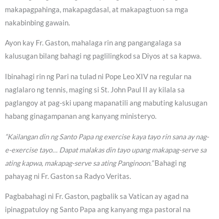
makapagpahinga, makapagdasal, at makapagtuon sa mga
nakabinbing gawain.
Ayon kay Fr. Gaston, mahalaga rin ang pangangalaga sa
kalusugan bilang bahagi ng paglilingkod sa Diyos at sa kapwa.
Ibinahagi rin ng Pari na tulad ni Pope Leo XIV na regular na
naglalaro ng tennis, maging si St. John Paul II ay kilala sa
paglangoy at pag-ski upang mapanatili ang mabuting kalusugan
habang ginagampanan ang kanyang ministeryo.
“Kailangan din ng Santo Papa ng exercise kaya tayo rin sana ay nag-
e-exercise tayo… Dapat malakas din tayo upang makapag-serve sa
ating kapwa, makapag-serve sa ating Panginoon.”
Bahagi ng
pahayag ni Fr. Gaston sa Radyo Veritas.
Pagbabahagi ni Fr. Gaston, pagbalik sa Vatican ay agad na
ipinagpatuloy ng Santo Papa ang kanyang mga pastoral na