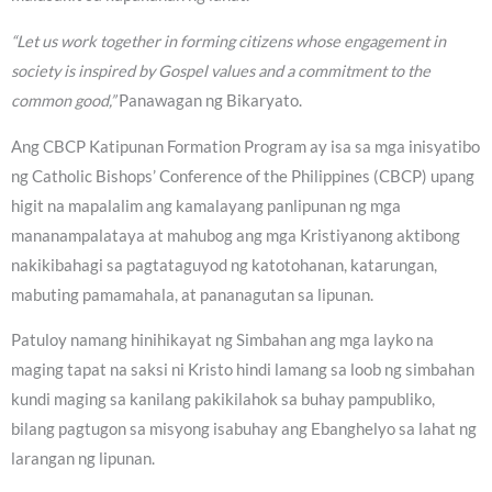
“Let us work together in forming citizens whose engagement in
society is inspired by Gospel values and a commitment to the
common good,”
Panawagan ng Bikaryato.
Ang CBCP Katipunan Formation Program ay isa sa mga inisyatibo
ng Catholic Bishops’ Conference of the Philippines (CBCP) upang
higit na mapalalim ang kamalayang panlipunan ng mga
mananampalataya at mahubog ang mga Kristiyanong aktibong
nakikibahagi sa pagtataguyod ng katotohanan, katarungan,
mabuting pamamahala, at pananagutan sa lipunan.
Patuloy namang hinihikayat ng Simbahan ang mga layko na
maging tapat na saksi ni Kristo hindi lamang sa loob ng simbahan
kundi maging sa kanilang pakikilahok sa buhay pampubliko,
bilang pagtugon sa misyong isabuhay ang Ebanghelyo sa lahat ng
larangan ng lipunan.