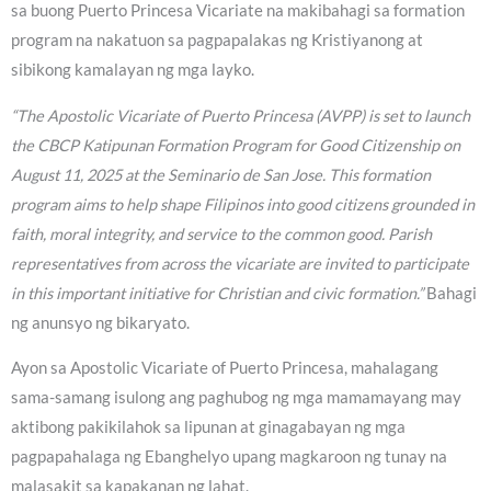
sa buong Puerto Princesa Vicariate na makibahagi sa formation
program na nakatuon sa pagpapalakas ng Kristiyanong at
sibikong kamalayan ng mga layko.
“The Apostolic Vicariate of Puerto Princesa (AVPP) is set to launch
the CBCP Katipunan Formation Program for Good Citizenship on
August 11, 2025 at the Seminario de San Jose. This formation
program aims to help shape Filipinos into good citizens grounded in
faith, moral integrity, and service to the common good. Parish
representatives from across the vicariate are invited to participate
in this important initiative for Christian and civic formation.”
Bahagi
ng anunsyo ng bikaryato.
Ayon sa Apostolic Vicariate of Puerto Princesa, mahalagang
sama-samang isulong ang paghubog ng mga mamamayang may
aktibong pakikilahok sa lipunan at ginagabayan ng mga
pagpapahalaga ng Ebanghelyo upang magkaroon ng tunay na
malasakit sa kapakanan ng lahat.