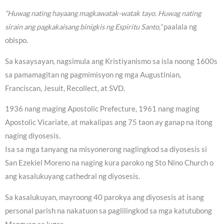
“Huwag nating hayaang magkawatak-watak tayo. Huwag nating
sirain ang pagkakaisang binigkis ng Espiritu Santo,”
paalala ng
obispo.
Sa kasaysayan, nagsimula ang Kristiyanismo sa isla noong 1600s
sa pamamagitan ng pagmimisyon ng mga Augustinian,
Franciscan, Jesuit, Recollect, at SVD.
1936 nang maging Apostolic Prefecture, 1961 nang maging
Apostolic Vicariate, at makalipas ang 75 taon ay ganap na itong
naging diyosesis.
Isa sa mga tanyang na misyonerong naglingkod sa diyosesis si
San Ezekiel Moreno na naging kura paroko ng Sto Nino Church o
ang kasalukuyang cathedral ng diyosesis.
Sa kasalukuyan, mayroong 40 parokya ang diyosesis at isang
personal parish na nakatuon sa paglilingkod sa mga katutubong