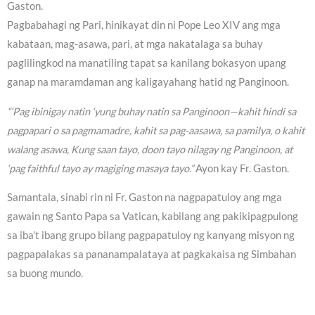
Gaston.
Pagbabahagi ng Pari, hinikayat din ni Pope Leo XIV ang mga
kabataan, mag-asawa, pari, at mga nakatalaga sa buhay
paglilingkod na manatiling tapat sa kanilang bokasyon upang
ganap na maramdaman ang kaligayahang hatid ng Panginoon.
“‘Pag ibinigay natin ‘yung buhay natin sa Panginoon—kahit hindi sa
pagpapari o sa pagmamadre, kahit sa pag-aasawa, sa pamilya, o kahit
walang asawa, Kung saan tayo, doon tayo nilagay ng Panginoon, at
‘pag faithful tayo ay magiging masaya tayo.”
Ayon kay Fr. Gaston.
Samantala, sinabi rin ni Fr. Gaston na nagpapatuloy ang mga
gawain ng Santo Papa sa Vatican, kabilang ang pakikipagpulong
sa iba’t ibang grupo bilang pagpapatuloy ng kanyang misyon ng
pagpapalakas sa pananampalataya at pagkakaisa ng Simbahan
sa buong mundo.