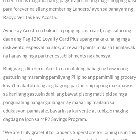
na.Pero mas maganda kung pagkatapos nilang mag-shopping kasi
para forever na silang member ng Landers,” ayon sa panayam ng
Radyo Veritas kay Acosta.
Ayon kay Acosta na bukod sa pagiging cash card, nagsisilbi ring
daan ang Pag-IBIG Loyalty Card Plus upang makakuha ng mga
diskwento, espesyal na alok, at reward points mula sa lumalawak
na hanay ng mga partner establishments ng ahensya.
Binigyang-diin din ni Acosta na malaking bahagi ng buwanang
gastusin ng maraming pamilyang Pilipino ang pamimili ng grocery
kaya’t makatutulong ang bagong partnership upang makabawas
sa kanilang gastusin dahil ang bawat pisong matitipid sa mga
pangunahing pangangailangan ay maaaring mailaan sa
edukasyon, pamasahe, bayarin sa kuryente at tubig, o maging
dagdag na ipon sa MP2 Savings Program.
“We are truly grateful to Lander’s Superstore for joining us in this