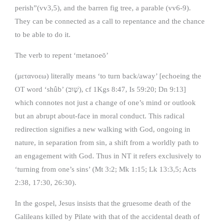
perish”(vv3,5), and the barren fig tree, a parable (vv6-9).
They can be connected as a call to repentance and the chance
to be able to do it.
The verb to repent ‘metanoeō’
(μετανοεω) literally means ‘to turn back/away’ [echoeing the
OT word ‘shûb’ (שׁ֣וּב), cf 1Kgs 8:47, Is 59:20; Dn 9:13]
which connotes not just a change of one’s mind or outlook
but an abrupt about-face in moral conduct. This radical
redirection signifies a new walking with God, ongoing in
nature, in separation from sin, a shift from a worldly path to
an engagement with God. Thus in NT it refers exclusively to
‘turning from one’s sins’ (Mt 3:2; Mk 1:15; Lk 13:3,5; Acts
2:38, 17:30, 26:30).
In the gospel, Jesus insists that the gruesome death of the
Galileans killed by Pilate with that of the accidental death of