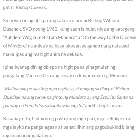
giit ni Bishop Cuevas.
Sinariwa rin ng obispo ang tala sa diary ni Bishop William
Duschak, SVD noong 1962, kung saan isinulat niya ang katagang
“Auf dem Weg zum Bistum Mindoro” o “On the way to the Diocese
of Mindoro” na aniya’y sa kasalukuyan ay ganap nang natupad
makalipas ang mahigit anim na dekada.
Ipinaliwanag din ng obispo na higit pa sa pinagmulan ng
pangalang Mina de Oro ang tunay na kayamanan ng Mindoro.
“Maliwanag po sa ating mga pagbasa, at maging sa diary ni Bishop
Duschak na ang tunay na ginto ng Mindoro ay ang Espiritu Santo na
patuloy na kumikilos sa sambayanang ito,”
ani Bishop Cuevas.
Kasabay nito, hinimok ng pastol ang mga pari, mga relihiyoso at
mga layko na pangalagaan at panatilihin ang pagbubuklod bilang
mga mananampalataya.