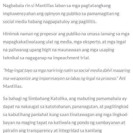
Nagbabala rin si Mantillas laban sa mga pagtatangkang
impluwensyahan ang opinyon ng publiko sa pamamagitan ng
social media habang nagpapatuloy ang paglilitis.
Hinimok naman ng propesor ang publiko na umasa lamang sa mga
mapagkakatiwalaang ulat ng media, mga eksperto, at mga legal
na paliwanag upang higit na maunawaan ang mga usaping
teknikal sa nagaganap na impeachment trial.
“Mag-ingat tayo sa mga naririnig natin sa social media dahil maaaring
ma-weaponize ang impormasyon sa labas ng legal na proseso.
” Ani
Mantillas.
Sa bahagi ng Simbahang Katolika, ang mabuting pamamahala ay
dapat na nakaugat sa katotohanan, pananagutan, at paglilingkod
sa kabutihang panlahat kung saan tinatawagan ang mga lingkod-
bayan na maging tapat na katiwala ng pondo ng sambayanan at
pairalin ang transparency at integridad sa kanilang