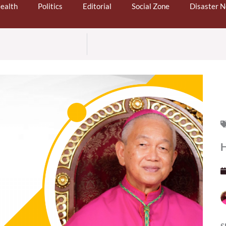
ealth
Politics
Editorial
Social Zone
Disaster 
H
S