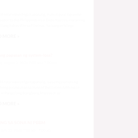
1,028 total views
8 total views Mga Kapanalig, mabuti pa si Japanese
ador to the Philippines na si Endo Kazuya, maraming
liang bahay dito sa Pilipinas. Sa isang privilege
 MORE »
ang papasan ng system-loss?
, August 3, 2026 7:00 am
7:00 am
3,044 total views
4 total views Mga Kapanalig, isa sa mga umani ng
bong palakpakan sa State of the Nation Address (o
ni Pangulong Bongbong Marcos Jr ay
 MORE »
NG SA SONA NI PBBM
, July 31, 2026 7:00 am
7:00 am