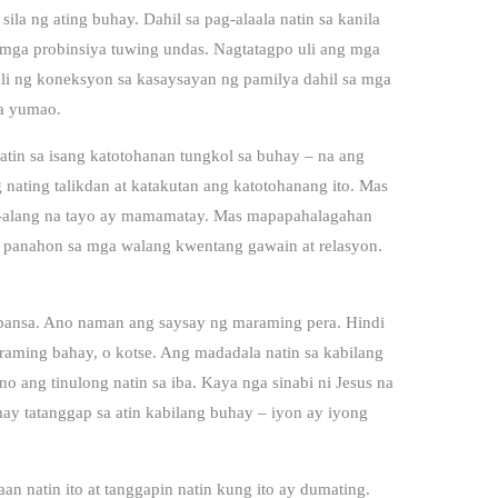
sila ng ating buhay. Dahil sa pag-alaala natin sa kanila
 mga probinsiya tuwing undas. Nagtatagpo uli ang mga
i ng koneksyon sa kasaysayan ng pamilya dahil sa mga
ga yumao.
 atin sa isang katotohanan tungkol sa buhay – na ang
ating talikdan at katakutan ang katotohanang ito. Mas
g-alang na tayo ay mamamatay. Mas mapapahalagahan
g panahon sa mga walang kwentang gawain at relasyon.
 bansa. Ano naman ang saysay ng maraming pera. Hindi
raming bahay, o kotse. Ang madadala natin sa kabilang
 ang tinulong natin sa iba. Kaya nga sinabi ni Jesus na
y tatanggap sa atin kabilang buhay – iyon ay iyong
 natin ito at tanggapin natin kung ito ay dumating.