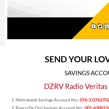
SEND YOUR LO
SAVINGS ACC
DZRV Radio Veritas 
Metrobank Savings Account No.:
076-3-076270
Banco De Oro Savings Account No.:
001-630011