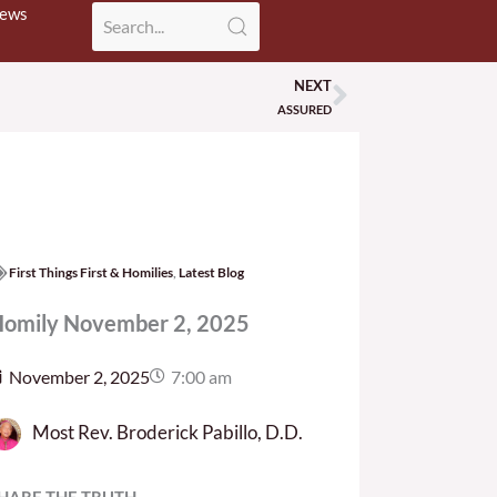
News
NEXT
Next
ASSURED
First Things First & Homilies
,
Latest Blog
omily November 2, 2025
November 2, 2025
7:00 am
Most Rev. Broderick Pabillo, D.D.
HARE THE TRUTH