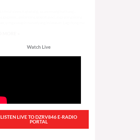
4,643 total views
3 total views Kapanalig, sa anumang hakbang.,
g gagawin., polisiyang ipapatupad.,mga pangakong
an, o mga usapin na sadyang iniiwasan. Lagi itong may
 Hindi ibig sabihin,
 MORE »
Watch Live
LISTEN LIVE TO DZRV846 E-RADIO
PORTAL