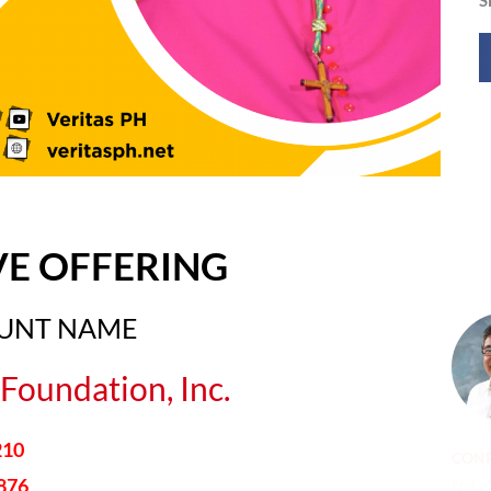
VE OFFERING
OUNT NAME
Foundation, Inc.
210
CONF
876
Friday