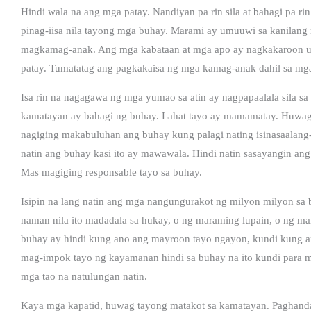
Hindi wala na ang mga patay. Nandiyan pa rin sila at bahagi pa rin 
pinag-iisa nila tayong mga buhay. Marami ay umuuwi sa kanilang
magkamag-anak. Ang mga kabataan at mga apo ay nagkakaroon ul
patay. Tumatatag ang pagkakaisa ng mga kamag-anak dahil sa m
Isa rin na nagagawa ng mga yumao sa atin ay nagpapaalala sila sa
kamatayan ay bahagi ng buhay. Lahat tayo ay mamamatay. Huwag n
nagiging makabuluhan ang buhay kung palagi nating isinasaalan
natin ang buhay kasi ito ay mawawala. Hindi natin sasayangin an
Mas magiging responsable tayo sa buhay.
Isipin na lang natin ang mga nangungurakot ng milyon milyon sa
naman nila ito madadala sa hukay, o ng maraming lupain, o ng ma
buhay ay hindi kung ano ang mayroon tayo ngayon, kundi kung ano
mag-impok tayo ng kayamanan hindi sa buhay na ito kundi para ma
mga tao na natulungan natin.
Kaya mga kapatid, huwag tayong matakot sa kamatayan. Paghandaan