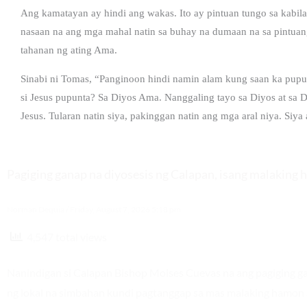
Ang kamatayan ay hindi ang wakas. Ito ay pintuan tungo sa kabil
nasaan na ang mga mahal natin sa buhay na dumaan na sa pintuan
tahanan ng ating Ama.
Sinabi ni Tomas, “Panginoon hindi namin alam kung saan ka pup
si Jesus pupunta? Sa Diyos Ama. Nanggaling tayo sa Diyos at sa 
Jesus. Tularan natin siya, pakinggan natin ang mga aral niya. Siya
Pagiging ganap na diyosesis ng Calapan, isang malaking
Norman Dequia
Friday, August 7, 2026 5:18 pm
4,547 total views
Nanindigan si Calapan Bishop Moises Cuevas na ang pagiging gan
ng lokal na simbahan kundi pagtanggap sa mas malaking hamon 