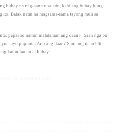
ang buhay na nag-aantay sa atin, kabilang buhay kung
g ito. Balak natin na magsama-sama tayong muli sa
unta, papaano namin malalaman ang daan?” Saan nga ba
Diyos tayo pupunta. Ano ang daan? Sino ang daan? Si
 ang katotohanan at buhay.
 hamon at pananagutan
ap na diyosesis ay hindi simpleng pagkilala sa paglago
at pananagutang ipagpatuloy ang misyong sinimulan ng