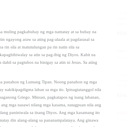
12
121,02
Ambass
pagpipi
 sa muling pagkabuhay ng mga namatay at sa buhay na
READ
n ngayong araw sa ating pag-alaala at pagdarasal sa
 rin sila at matutulungan pa rin natin sila sa
Sino 
apaghihiwalay sa atin sa pag-ibig ng Diyos. Kahit na
Monday
dahil sa pagtubos na binigay sa atin ni Jesus. Sa ating
15
153,04
masiga
a sa panahon ng Lumang Tipan. Noong panahon ng mga
SONA) 
 nakikipagdigma laban sa mga ito. Ipinagtatanggol nila
READ
 paganong Griego. Minsan, pagkatapos ng isang labanan,
o ang mga nasawi nilang mga kasama, natagpuan nila ang
KULA
anilang paniniwala sa iisang Diyos. Ang mga kasamang ito
Friday
namatay din alang-alang sa pananampalataya. Ang ginawa