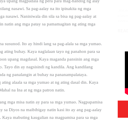
niya upang magpadala ng pera para mag-handog ng alay
30
lang nasawi. Sa pag-aalay na ito ipinakita ng mga
304,64
planon
 nasawi. Naniniwala din sila sa bisa ng pag-aalay at
binitiw
 rin natin ang mga patay sa pamamagitan ng ating mga
kulang.
READ
 susunod. Ito ay hindi lang sa pag-alala sa mga yumao.
ng ating buhay. Kaya naglalaan tayo ng panahon para sa
o doon upang magdasal. Kaya maganda pansinin ang mga
. Tayo din ay nagsisindi ng kandila. Ang kandilang
tanda ng panalangin at buhay na pananampalataya.
 ating alaala sa mga yumao at ng ating dasal din. Kaya
Mahal na Ina at ng mga patron natin.
ang mga misa natin ay para sa mga yumao. Nagpapamisa
 sa Diyos na maibibigay natin kasi ito ay ang pag-aalay
sus. Kaya mabuting kaugalian na magpamisa para sa mga