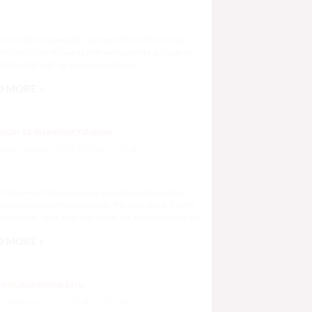
,031 total views
total views Kapanalig, sa impeachment trial ni Vice
ent Sara Duterte, naging malinaw sa madlang bayan na
nfidential fund” ay isang public fund o
 MORE »
atan sa disenteng tahanan
day, August 5, 2026 7:00 am
7:00 am
,746 total views
 total views Mga Kapanalig, karapatan ng bawat tao
gkaroon ng disenteng tahanan. Para masabing disente,
tong sapat, ligtas, may seguridad, at nagbibigay-daan sa
 MORE »
 nakatutuwang biro
y, August 4, 2026 7:00 am
7:00 am