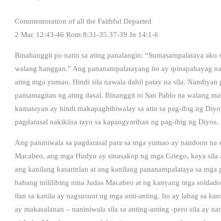
Commemoration of all the Faithful Departed
2 Mac 12:43-46 Rom 8:31-35.37-39 Jn 14:1-6
Binabanggit po natin sa ating panalangin: “Sumasampalataya ako
walang hanggan.” Ang pananampalatayang ito ay ipinapahayag nati
ating mga yumao. Hindi sila nawala dahil patay na sila. Nandiyan pa
pamamagitan ng ating dasal. Binanggit ni San Pablo na walang mak
kamatayan ay hindi makapaghihiwalay sa atin sa pag-ibig ng Diyos 
pagdarasal nakikiisa tayo sa kapangyarihan ng pag-ibig ng Diyos.
Ang paniniwala sa pagdarasal para sa mga yumao ay nandoon n
Macabeo, ang mga Hudyo ay sinasakop ng mga Griego, kaya sila ay
ang kanilang kasarinlan at ang kanilang pananampalataya sa mga
habang inililibing nina Judas Macabeo at ng kanyang mga soldad
ilan sa kanila ay nagsusuot ng mga anti-anting. Ito ay labag sa k
ay makasalanan – naniniwala sila sa anting-anting -pero sila ay 