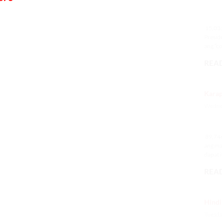
15
15,031 
Presid
ang “co
READ
Karap
Wednes
89
89,746
ang ma
dapat i
READ
Hindi
Tuesda