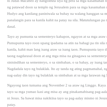
ni Judas Macabeo ay nangolekta siya ng pera sa mga kasamahan 
ng patawad doon sa templo ng Jerusalem para sa mga kasamahan ni
Hudyo ang kanilang paniniwala sa buhay na walang hanggan sa mga
panalangin para sa kanila kahit na patay na sila. Matutulungan pa
dasal.
Tayo ay pumunta sa sementeryo kahapon, ngayon at sa mga araw na
Pumupunta tayo roon upang ipadama sa atin na bahagi pa rin sila 
kanila, kahit man lang isang araw sa isang taon. Pumupunta tay
taong nagdarasal doon at ang mga misa na ginagawa sa sementeryo
sinisindihan sa sementeryo, o sa simbahan, o sa bahay, ay isang 
Nagdadala tayo ng bulaklak. Ito ay tanda ng ating pagmamahal, ng
nag-aalay din tayo ng bulaklak sa simbahan at sa mga larawan ng 
Ngayong taon tumama ang November 2 sa araw ng Linggo. Kaya 
tayo sa mga yumao kasi ang misa ay ang pinakamabisang pag-aalay
ni Jesus. Sa bawat misa nakikiisa tayo sa pag-aalay mismo ni Je
patay.