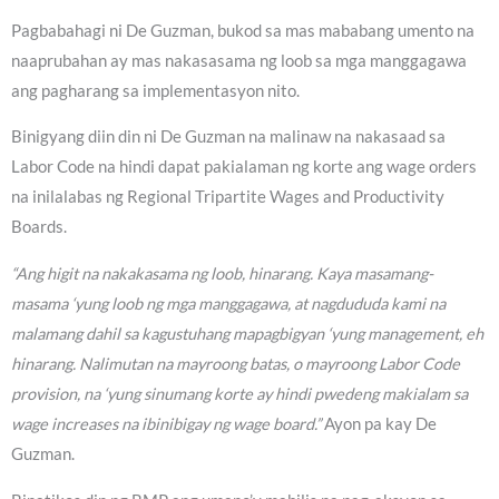
Pagbabahagi ni De Guzman, bukod sa mas mababang umento na
naaprubahan ay mas nakasasama ng loob sa mga manggagawa
ang pagharang sa implementasyon nito.
Binigyang diin din ni De Guzman na malinaw na nakasaad sa
Labor Code na hindi dapat pakialaman ng korte ang wage orders
na inilalabas ng Regional Tripartite Wages and Productivity
Boards.
“Ang higit na nakakasama ng loob, hinarang. Kaya masamang-
masama ‘yung loob ng mga manggagawa, at nagdududa kami na
malamang dahil sa kagustuhang mapagbigyan ‘yung management, eh
hinarang. Nalimutan na mayroong batas, o mayroong Labor Code
provision, na ‘yung sinumang korte ay hindi pwedeng makialam sa
wage increases na ibinibigay ng wage board.”
Ayon pa kay De
Guzman.