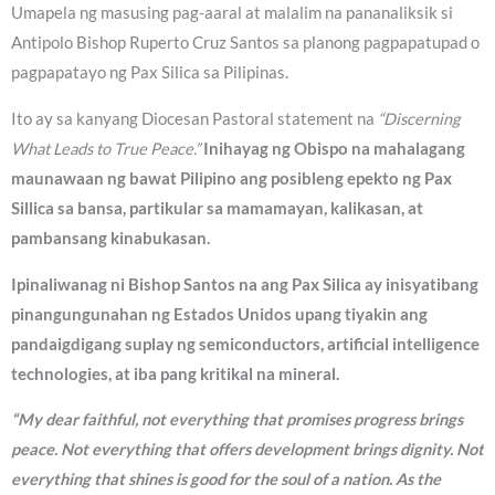
Umapela ng masusing pag-aaral at malalim na pananaliksik si
Antipolo Bishop Ruperto Cruz Santos sa planong pagpapatupad o
pagpapatayo ng Pax Silica sa Pilipinas.
Ito ay sa kanyang Diocesan Pastoral statement na
“Discerning
What Leads to True Peace.”
Inihayag ng Obispo na mahalagang
maunawaan ng bawat Pilipino ang posibleng epekto ng Pax
Sillica sa bansa, partikular sa mamamayan, kalikasan, at
pambansang kinabukasan.
Ipinaliwanag ni Bishop Santos na ang Pax Silica ay inisyatibang
pinangungunahan ng Estados Unidos upang tiyakin ang
pandaigdigang suplay ng semiconductors, artificial intelligence
technologies, at iba pang kritikal na mineral.
“My dear faithful, not everything that promises progress brings
peace. Not everything that offers development brings dignity. Not
everything that shines is good for the soul of a nation. As the