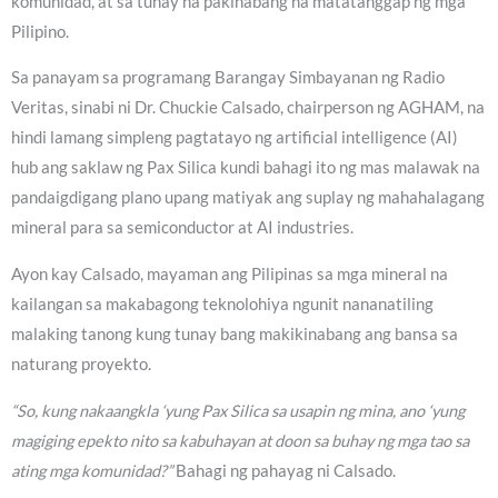
komunidad, at sa tunay na pakinabang na matatanggap ng mga
Pilipino.
Sa panayam sa programang Barangay Simbayanan ng Radio
Veritas, sinabi ni Dr. Chuckie Calsado, chairperson ng AGHAM, na
hindi lamang simpleng pagtatayo ng artificial intelligence (AI)
hub ang saklaw ng Pax Silica kundi bahagi ito ng mas malawak na
pandaigdigang plano upang matiyak ang suplay ng mahahalagang
mineral para sa semiconductor at AI industries.
Ayon kay Calsado, mayaman ang Pilipinas sa mga mineral na
kailangan sa makabagong teknolohiya ngunit nananatiling
malaking tanong kung tunay bang makikinabang ang bansa sa
naturang proyekto.
“So, kung nakaangkla ‘yung Pax Silica sa usapin ng mina, ano ‘yung
magiging epekto nito sa kabuhayan at doon sa buhay ng mga tao sa
ating mga komunidad?”
Bahagi ng pahayag ni Calsado.