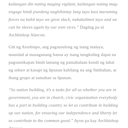
kailangan din nating maging vigilant, kailangan nating mag-
engage hindi pwedeng naghihintay lang tayo kasi maraming
forces na kahit tayo we grow slack, nakakalimot tayo and we
can be slaves again by our own vices.”
Dagdag pa ni
Archbishop Alarcon.
Giit ng Arsobispo, ang pagsusulong ng isang malaya,
maunlad at masaganang bansa ay isang tungkuling dapat na
pagsumikapan hindi lamang ng pamahalaan kundi ng lahat
ng sektor at kasapi ng lipunan kabilang na ang Simbahan, at
ibang grupo at samahan sa lipunan.
“So nation building, it’s a tasks for all us whether you are in
government, you are in church, civic organization everybody
has a part in building country so let us contribute in building
up our nation, for ensuring our independence and liberty let
us contribute to the common good.”
Ayon pa kay Archbishop