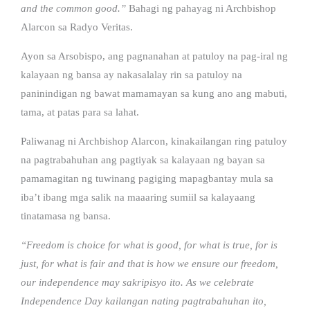
and the common good.”
Bahagi ng pahayag ni Archbishop
Alarcon sa Radyo Veritas.
Ayon sa Arsobispo, ang pagnanahan at patuloy na pag-iral ng
kalayaan ng bansa ay nakasalalay rin sa patuloy na
paninindigan ng bawat mamamayan sa kung ano ang mabuti,
tama, at patas para sa lahat.
Paliwanag ni Archbishop Alarcon, kinakailangan ring patuloy
na pagtrabahuhan ang pagtiyak sa kalayaan ng bayan sa
pamamagitan ng tuwinang pagiging mapagbantay mula sa
iba’t ibang mga salik na maaaring sumiil sa kalayaang
tinatamasa ng bansa.
“Freedom is choice for what is good, for what is true, for is
just, for what is fair and that is how we ensure our freedom,
our independence may sakripisyo ito. As we celebrate
Independence Day kailangan nating pagtrabahuhan ito,