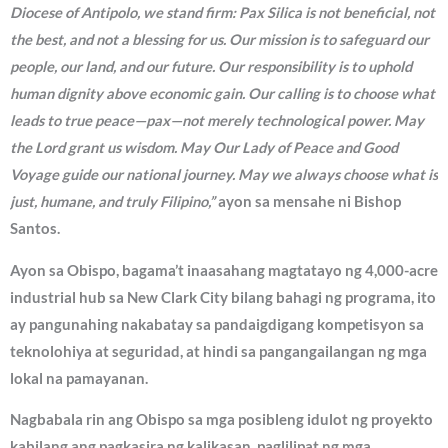
Diocese of Antipolo, we stand firm: Pax Silica is not beneficial, not
the best, and not a blessing for us. Our mission is to safeguard our
people, our land, and our future. Our responsibility is to uphold
human dignity above economic gain. Our calling is to choose what
leads to true peace—pax—not merely technological power. May
the Lord grant us wisdom. May Our Lady of Peace and Good
Voyage guide our national journey. May we always choose what is
just, humane, and truly Filipino,”
ayon sa mensahe ni Bishop
Santos.
Ayon sa Obispo, bagama’t inaasahang magtatayo ng 4,000-acre
industrial hub sa New Clark City bilang bahagi ng programa, ito
ay pangunahing nakabatay sa pandaigdigang kompetisyon sa
teknolohiya at seguridad, at hindi sa pangangailangan ng mga
lokal na pamayanan.
Nagbabala rin ang Obispo sa mga posibleng idulot ng proyekto
kabilang ang pagkasira ng kalikasan, paglilipat ng mga