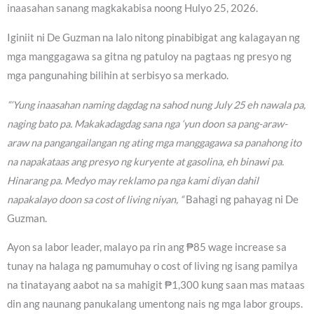
inaasahan sanang magkakabisa noong Hulyo 25, 2026.
Iginiit ni De Guzman na lalo nitong pinabibigat ang kalagayan ng
mga manggagawa sa gitna ng patuloy na pagtaas ng presyo ng
mga pangunahing bilihin at serbisyo sa merkado.
“‘Yung inaasahan naming dagdag na sahod nung July 25 eh nawala pa,
naging bato pa. Makakadagdag sana nga ‘yun doon sa pang-araw-
araw na pangangailangan ng ating mga manggagawa sa panahong ito
na napakataas ang presyo ng kuryente at gasolina, eh binawi pa.
Hinarang pa. Medyo may reklamo pa nga kami diyan dahil
napakalayo doon sa cost of living niyan, “
Bahagi ng pahayag ni De
Guzman.
Ayon sa labor leader, malayo pa rin ang ₱85 wage increase sa
tunay na halaga ng pamumuhay o cost of living ng isang pamilya
na tinatayang aabot na sa mahigit ₱1,300 kung saan mas mataas
din ang naunang panukalang umentong nais ng mga labor groups.