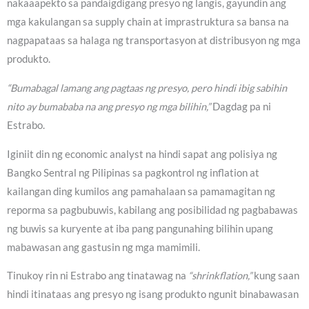
nakaaapekto sa pandaigdigang presyo ng langis, gayundin ang
mga kakulangan sa supply chain at imprastruktura sa bansa na
nagpapataas sa halaga ng transportasyon at distribusyon ng mga
produkto.
“Bumabagal lamang ang pagtaas ng presyo, pero hindi ibig sabihin
nito ay bumababa na ang presyo ng mga bilihin,”
Dagdag pa ni
Estrabo.
Iginiit din ng economic analyst na hindi sapat ang polisiya ng
Bangko Sentral ng Pilipinas sa pagkontrol ng inflation at
kailangan ding kumilos ang pamahalaan sa pamamagitan ng
reporma sa pagbubuwis, kabilang ang posibilidad ng pagbabawas
ng buwis sa kuryente at iba pang pangunahing bilihin upang
mabawasan ang gastusin ng mga mamimili.
Tinukoy rin ni Estrabo ang tinatawag na
“shrinkflation,”
kung saan
hindi itinataas ang presyo ng isang produkto ngunit binabawasan