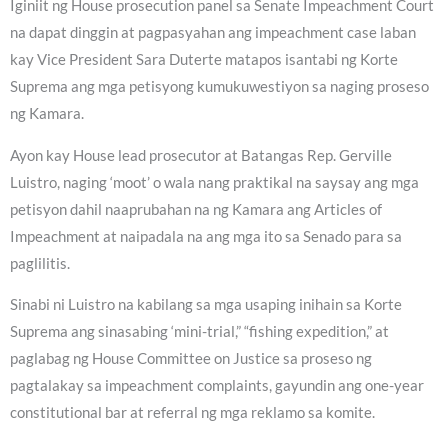
Iginiit ng House prosecution panel sa Senate Impeachment Court
na dapat dinggin at pagpasyahan ang impeachment case laban
kay Vice President Sara Duterte matapos isantabi ng Korte
Suprema ang mga petisyong kumukuwestiyon sa naging proseso
ng Kamara.
Ayon kay House lead prosecutor at Batangas Rep. Gerville
Luistro, naging ‘moot’ o wala nang praktikal na saysay ang mga
petisyon dahil naaprubahan na ng Kamara ang Articles of
Impeachment at naipadala na ang mga ito sa Senado para sa
paglilitis.
Sinabi ni Luistro na kabilang sa mga usaping inihain sa Korte
Suprema ang sinasabing ‘mini-trial,” “fishing expedition,” at
paglabag ng House Committee on Justice sa proseso ng
pagtalakay sa impeachment complaints, gayundin ang one-year
constitutional bar at referral ng mga reklamo sa komite.