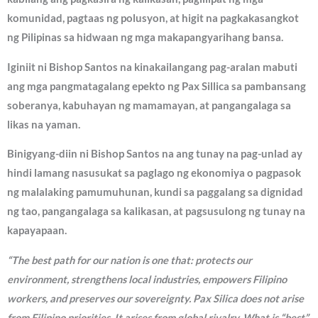
komunidad, pagtaas ng polusyon, at higit na pagkakasangkot
ng Pilipinas sa hidwaan ng mga makapangyarihang bansa.
Iginiit ni Bishop Santos na kinakailangang pag-aralan mabuti
ang mga pangmatagalang epekto ng Pax Sillica sa pambansang
soberanya, kabuhayan ng mamamayan, at pangangalaga sa
likas na yaman.
Binigyang-diin ni Bishop Santos na ang tunay na pag-unlad ay
hindi lamang nasusukat sa paglago ng ekonomiya o pagpasok
ng malalaking pamumuhunan, kundi sa paggalang sa dignidad
ng tao, pangangalaga sa kalikasan, at pagsusulong ng tunay na
kapayapaan.
“The best path for our nation is one that: protects our
environment, strengthens local industries, empowers Filipino
workers, and preserves our sovereignty. Pax Silica does not arise
from Filipino priorities. It arises from global rivalry. What is “best”