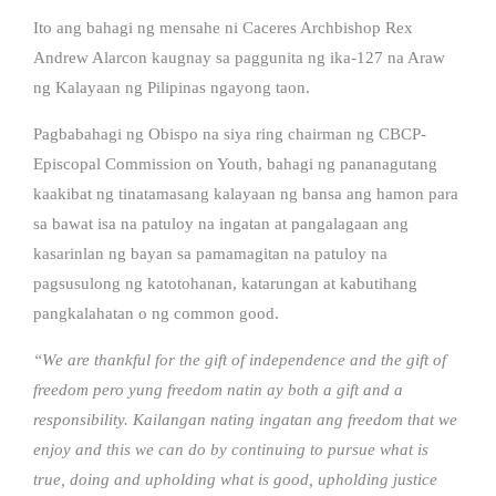
Ito ang bahagi ng mensahe ni Caceres Archbishop Rex
Andrew Alarcon kaugnay sa paggunita ng ika-127 na Araw
ng Kalayaan ng Pilipinas ngayong taon.
Pagbabahagi ng Obispo na siya ring chairman ng CBCP-
Episcopal Commission on Youth, bahagi ng pananagutang
kaakibat ng tinatamasang kalayaan ng bansa ang hamon para
sa bawat isa na patuloy na ingatan at pangalagaan ang
kasarinlan ng bayan sa pamamagitan na patuloy na
pagsusulong ng katotohanan, katarungan at kabutihang
pangkalahatan o ng common good.
“We are thankful for the gift of independence and the gift of
freedom pero yung freedom natin ay both a gift and a
responsibility. Kailangan nating ingatan ang freedom that we
enjoy and this we can do by continuing to pursue what is
true, doing and upholding what is good, upholding justice