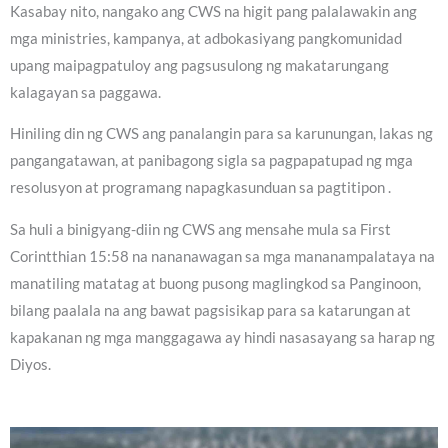
Kasabay nito, nangako ang CWS na higit pang palalawakin ang
mga ministries, kampanya, at adbokasiyang pangkomunidad
upang maipagpatuloy ang pagsusulong ng makatarungang
kalagayan sa paggawa.
Hiniling din ng CWS ang panalangin para sa karunungan, lakas ng
pangangatawan, at panibagong sigla sa pagpapatupad ng mga
resolusyon at programang napagkasunduan sa pagtitipon .
Sa huli a binigyang-diin ng CWS ang mensahe mula sa First
Corintthian 15:58 na nananawagan sa mga mananampalataya na
manatiling matatag at buong pusong maglingkod sa Panginoon,
bilang paalala na ang bawat pagsisikap para sa katarungan at
kapakanan ng mga manggagawa ay hindi nasasayang sa harap ng
Diyos.