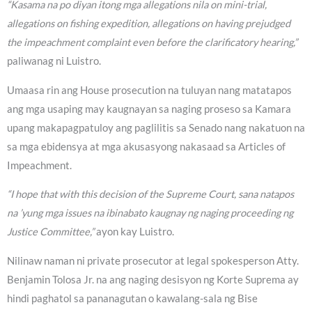
“Kasama na po diyan itong mga allegations nila on mini-trial,
allegations on fishing expedition, allegations on having prejudged
the impeachment complaint even before the clarificatory hearing,”
paliwanag ni Luistro.
Umaasa rin ang House prosecution na tuluyan nang matatapos
ang mga usaping may kaugnayan sa naging proseso sa Kamara
upang makapagpatuloy ang paglilitis sa Senado nang nakatuon na
sa mga ebidensya at mga akusasyong nakasaad sa Articles of
Impeachment.
“I hope that with this decision of the Supreme Court, sana natapos
na ’yung mga issues na ibinabato kaugnay ng naging proceeding ng
Justice Committee,”
ayon kay Luistro.
Nilinaw naman ni private prosecutor at legal spokesperson Atty.
Benjamin Tolosa Jr. na ang naging desisyon ng Korte Suprema ay
hindi paghatol sa pananagutan o kawalang-sala ng Bise