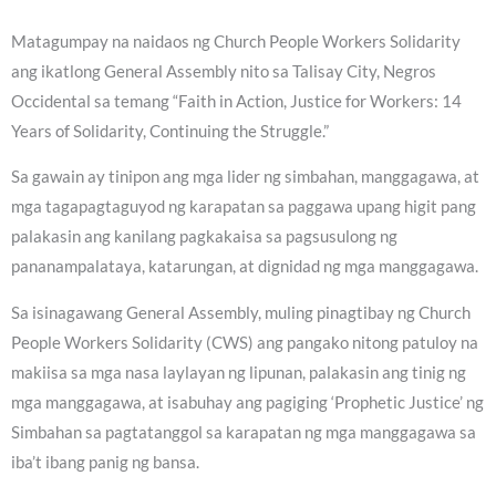
Matagumpay na naidaos ng Church People Workers Solidarity
ang ikatlong General Assembly nito sa Talisay City, Negros
Occidental sa temang “Faith in Action, Justice for Workers: 14
Years of Solidarity, Continuing the Struggle.”
Sa gawain ay tinipon ang mga lider ng simbahan, manggagawa, at
mga tagapagtaguyod ng karapatan sa paggawa upang higit pang
palakasin ang kanilang pagkakaisa sa pagsusulong ng
pananampalataya, katarungan, at dignidad ng mga manggagawa.
Sa isinagawang General Assembly, muling pinagtibay ng Church
People Workers Solidarity (CWS) ang pangako nitong patuloy na
makiisa sa mga nasa laylayan ng lipunan, palakasin ang tinig ng
mga manggagawa, at isabuhay ang pagiging ‘Prophetic Justice’ ng
Simbahan sa pagtatanggol sa karapatan ng mga manggagawa sa
iba’t ibang panig ng bansa.