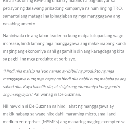
Binatikos din ng BMP ang umano’y mabilis na pag-aksyon sa
petisyon ng dalawang pribadong kumpanya na humiling ng TRO,
samantalang matagal na ipinaglaban ng mga manggagawa ang
nasabing umento.
Naniniwala rin ang labor leader na kung maipatutupad ang wage
increase, hindi lamang mga manggagawa ang makikinabang kundi
maging ang ekonomiya dahil gagamitin din ang karagdagang kita
sa pagbili ng mga produkto at serbisyo.
“Hindi nila maisip na ‘yun naman ay ibibili ng produkto ng mga
manggagawa nung mga bagay na hindi nila nabili nung mababa pa ang
sahod nila. Kaya babalik din, at sisigla ang ekonomiya kung gano’n
ang mangyayari.”
Paliwanag ni De Guzman.
Nilinaw din ni De Guzman na hindi lahat ng manggagawa ay
makikinabang sa wage hike dahil maraming micro, small and
medium enterprises (MSMEs) ang maaaring maging exempted sa