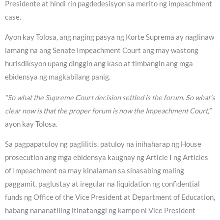
Presidente at hindi rin pagdedesisyon sa merito ng impeachment
case.
Ayon kay Tolosa, ang naging pasya ng Korte Suprema ay naglinaw
lamang na ang Senate Impeachment Court ang may wastong
hurisdiksyon upang dinggin ang kaso at timbangin ang mga
ebidensya ng magkabilang panig.
“So what the Supreme Court decision settled is the forum. So what’s
clear now is that the proper forum is now the Impeachment Court,”
ayon kay Tolosa.
Sa pagpapatuloy ng paglilitis, patuloy na inihaharap ng House
prosecution ang mga ebidensya kaugnay ng Article I ng Articles
of Impeachment na may kinalaman sa sinasabing maling
paggamit, paglustay at iregular na liquidation ng confidential
funds ng Office of the Vice President at Department of Education,
habang nananatiling itinatanggi ng kampo ni Vice President