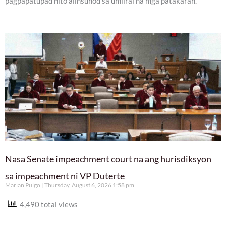
pagpapatupad nito alinsunod sa umiiral na mga patakaran.
Nasa Senate impeachment court na ang hurisdiksyon
sa impeachment ni VP Duterte
Marian Pulgo
Thursday, August 6, 2026 1:58 pm
4,490 total views