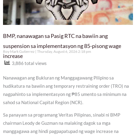
BMP, nanawagan sa Pasig RTC na bawiin ang
suspension sa implementasyon ng 85-pisong wage
Roy Mark Gutierrez
Thursday, August 6, 2026 2:18 pm
increase
3,886 total views
Nanawagan ang Bukluran ng Manggagawang Pilipino sa
hudikatura na bawiin ang temporary restraining order (TRO) na
nagpahinto sa implementasyon ng ₱85 umento sa minimum na
sahod sa National Capital Region (NCR).
Sa panayam sa programang Veritas Pilipinas, sinabi ni BMP
chairman Leody de Guzman na malaking dagok sa mga
manggagawa ang hindi pagpapatupad ng wage increase na