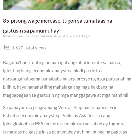
85-pisong wage increase, tugon sa tumataas na
gastusin sa pamumuhay
Reyn Letran - Ibañez
Thursday, August 6, 2026 1:41 pm
1,520 total views
Bagama’t unti-unting bumabagal ang inflation rate sa bansa,
iginiit ng isang economic analyst na hindi pa rin ito
nangangahulugang bumababa na ang presyo ng mga pangunahing
bilihin, kaya nananatiling mahalaga ang mga hakbang na
magpapagaan sa gastusin ng mga manggagawa at mga mamimili.
Sa panayam sa programang Veritas Pilipinas, sinabi ni Eric
Estrabo, economic analyst ng Publicus Asia Inc., na ang
ipinagkaloob na ₱85 umento sa minimum na sahod ay tugon sa
tumataas na gastusin sa pamumuhay at hindi bunga ng pagtaas