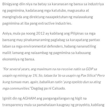
Binigyang-diin niya na batay sa karanasan ng bansa sa industriya
ng pagmimina, kadalasang mga katutubo, magsasaka at
mangingisda ang direktang naaapektuhan ng malawakang
pagmimina at iba pang extractive industries.
Aniya, mula pa noong 2012 ay kabilang ang Pilipinas sa mga
bansang may pinakamaraming paglabag sa karapatang pantao
laban sa mga environmental defenders, habang nananatiling
maliit lamang ang naiaambag ng pagmimina sa kabuuang
ekonomiya ng bansa.
“For several years, ang maximum na na-receive natin sa GDP sa
usapin ng mining ay 1%. So, tataas ba ‘to sa usapin ng Pax Silica? Pero
kung tumaas man, again, babalikan natin ‘yung epekto dun sa ating
mga communities.”
Dagdag pa ni Calsado.
Iginiit din ng AGHAM ang pangangailangan ng higit na
transparency mula sa pamahalaan kaugnay ng proyekto, kabilang