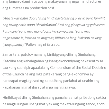
ang laman o dami nito upang makayanan ng mga manufacturer
ang tumataas na production cost.
“Ang tawag natin doon, ‘yung hindi nagtataas ng presyo pero lumiliit,
ang tawag natin doon ‘shrinkflation’. Kasi ang ginagawa ng gobyerno
katuwang ‘yung mga manufacturing companies, ‘yung mga
negosyante is, instead na magtaas, liliitan na lang. Kokonti na lang
‘yung quantity.”
Paliwanag ni Estrabo.
Samantala, patuloy namang binibigyang-diin ng Simbahang
Katolika ang kahalagahan ng isang ekonomiyang nakasentro sa
tao kung saan ipinapaalala ng Compendium of the Social Doctrine
of the Church na ang mga patakarang pang-ekonomiya ay
nararapat magtaguyod ng kabutihang panlahat at unahin ang
kapakanan ng mahihirap at mga manggagawa.
Hinihikayat din ng Simbahan ang pamahalaan at pribadong sektor
na magtulungan upang matiyak ang makatarungang sahod, abot-