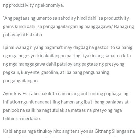
ng productivity ng ekonomiya.
“Ang pagtaas ng umento sa sahod ay hindi dahil sa productivity
gains kundi dahil sa pangangailangan ng manggagawa,” Bahagi ng
pahayag ni Estrabo.
Ipinaliwanag niyang bagama’t may dagdag na gastos ito sa panig
ng mga negosyo, kinakailangan pa ring tiyakin ang sapat na kita
ng mga manggagawa dahil patuloy ang pagtaas ng presyo ng
pagkain, kuryente, gasolina, at iba pang pangunahing
pangangailangan.
Ayon kay Estrabo, nakikita naman ang unti-unting pagbagal ng
inflation ngunit nananatiling hamon ang iba’t ibang panlabas at
panloob na salik na nagtutulak sa mataas na presyo ng mga
bilihin sa merkado.
Kabilang sa mga tinukoy nito ang tensiyon sa Gitnang Silangan na