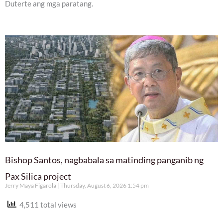
Duterte ang mga paratang.
Bishop Santos, nagbabala sa matinding panganib ng
Pax Silica project
Jerry Maya Figarola
Thursday, August 6, 2026 1:54 pm
4,511 total views