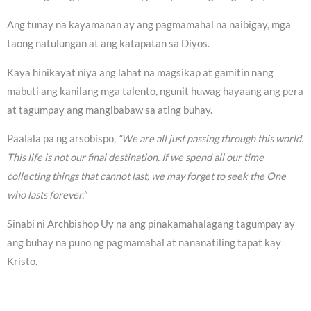
Ang tunay na kayamanan ay ang pagmamahal na naibigay, mga
taong natulungan at ang katapatan sa Diyos.
Kaya hinikayat niya ang lahat na magsikap at gamitin nang
mabuti ang kanilang mga talento, ngunit huwag hayaang ang pera
at tagumpay ang mangibabaw sa ating buhay.
Paalala pa ng arsobispo,
“We are all just passing through this world.
This life is not our final destination. If we spend all our time
collecting things that cannot last, we may forget to seek the One
who lasts forever.”
Sinabi ni Archbishop Uy na ang pinakamahalagang tagumpay ay
ang buhay na puno ng pagmamahal at nananatiling tapat kay
Kristo.