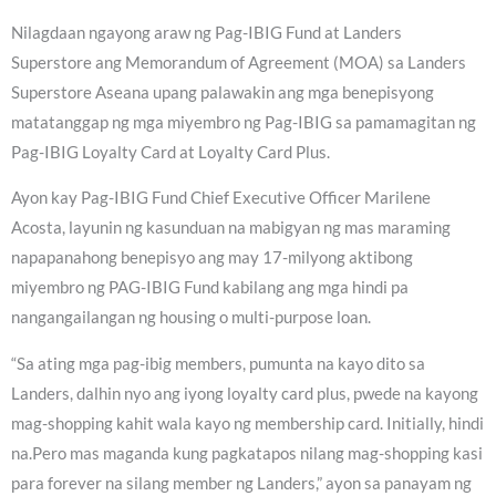
Nilagdaan ngayong araw ng Pag-IBIG Fund at Landers
Superstore ang Memorandum of Agreement (MOA) sa Landers
Superstore Aseana upang palawakin ang mga benepisyong
matatanggap ng mga miyembro ng Pag-IBIG sa pamamagitan ng
Pag-IBIG Loyalty Card at Loyalty Card Plus.
Ayon kay Pag-IBIG Fund Chief Executive Officer Marilene
Acosta, layunin ng kasunduan na mabigyan ng mas maraming
napapanahong benepisyo ang may 17-milyong aktibong
miyembro ng PAG-IBIG Fund kabilang ang mga hindi pa
nangangailangan ng housing o multi-purpose loan.
“Sa ating mga pag-ibig members, pumunta na kayo dito sa
Landers, dalhin nyo ang iyong loyalty card plus, pwede na kayong
mag-shopping kahit wala kayo ng membership card. Initially, hindi
na.Pero mas maganda kung pagkatapos nilang mag-shopping kasi
para forever na silang member ng Landers,” ayon sa panayam ng