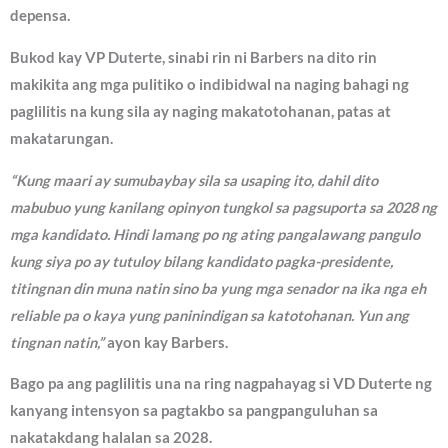
depensa.
Bukod kay VP Duterte, sinabi rin ni Barbers na dito rin
makikita ang mga pulitiko o indibidwal na naging bahagi ng
paglilitis na kung sila ay naging makatotohanan, patas at
makatarungan.
“Kung maari ay sumubaybay sila sa usaping ito, dahil dito
mabubuo yung kanilang opinyon tungkol sa pagsuporta sa 2028 ng
mga kandidato. Hindi lamang po ng ating pangalawang pangulo
kung siya po ay tutuloy bilang kandidato pagka-presidente,
titingnan din muna natin sino ba yung mga senador na ika nga eh
reliable pa o kaya yung paninindigan sa katotohanan. Yun ang
tingnan natin,”
ayon kay Barbers.
Bago pa ang paglilitis una na ring nagpahayag si VD Duterte ng
kanyang intensyon sa pagtakbo sa pangpanguluhan sa
nakatakdang halalan sa 2028.