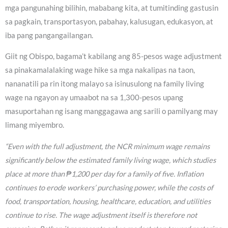
mga pangunahing bilihin, mababang kita, at tumitinding gastusin
sa pagkain, transportasyon, pabahay, kalusugan, edukasyon, at
iba pang pangangailangan.
Giit ng Obispo, bagama’t kabilang ang 85-pesos wage adjustment
sa pinakamalalaking wage hike sa mga nakalipas na taon,
nananatili pa rin itong malayo sa isinusulong na family living
wage na ngayon ay umaabot na sa 1,300-pesos upang
masuportahan ng isang manggagawa ang sarili o pamilyang may
limang miyembro.
“Even with the full adjustment, the NCR minimum wage remains
significantly below the estimated family living wage, which studies
place at more than ₱1,200 per day for a family of five. Inflation
continues to erode workers’ purchasing power, while the costs of
food, transportation, housing, healthcare, education, and utilities
continue to rise. The wage adjustment itself is therefore not