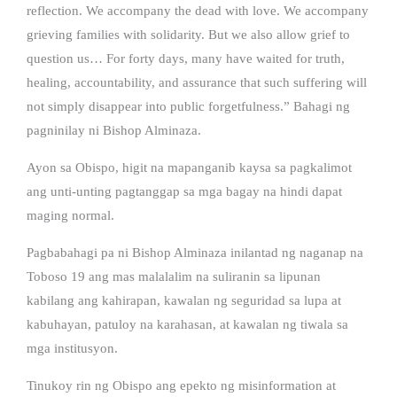
reflection. We accompany the dead with love. We accompany
grieving families with solidarity. But we also allow grief to
question us… For forty days, many have waited for truth,
healing, accountability, and assurance that such suffering will
not simply disappear into public forgetfulness.” Bahagi ng
pagninilay ni Bishop Alminaza.
Ayon sa Obispo, higit na mapanganib kaysa sa pagkalimot
ang unti-unting pagtanggap sa mga bagay na hindi dapat
maging normal.
Pagbabahagi pa ni Bishop Alminaza inilantad ng naganap na
Toboso 19 ang mas malalalim na suliranin sa lipunan
kabilang ang kahirapan, kawalan ng seguridad sa lupa at
kabuhayan, patuloy na karahasan, at kawalan ng tiwala sa
mga institusyon.
Tinukoy rin ng Obispo ang epekto ng misinformation at