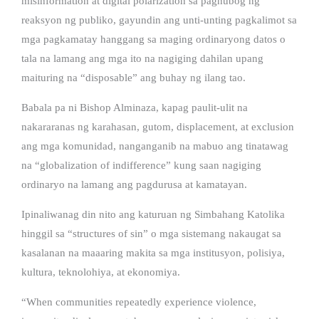
misinformation at digital polarization sa paghubog ng
reaksyon ng publiko, gayundin ang unti-unting pagkalimot sa
mga pagkamatay hanggang sa maging ordinaryong datos o
tala na lamang ang mga ito na nagiging dahilan upang
maituring na “disposable” ang buhay ng ilang tao.
Babala pa ni Bishop Alminaza, kapag paulit-ulit na
nakararanas ng karahasan, gutom, displacement, at exclusion
ang mga komunidad, nanganganib na mabuo ang tinatawag
na “globalization of indifference” kung saan nagiging
ordinaryo na lamang ang pagdurusa at kamatayan.
Ipinaliwanag din nito ang katuruan ng Simbahang Katolika
hinggil sa “structures of sin” o mga sistemang nakaugat sa
kasalanan na maaaring makita sa mga institusyon, polisiya,
kultura, teknolohiya, at ekonomiya.
“When communities repeatedly experience violence,