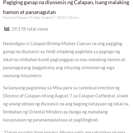
Pagiging ganap na diyosesis ng Calapan, isang malaking
hamon at pananagutan
Norman Dequia
Friday, August 7, 2026 5:18 pm
29,178 total views
Nanindigan si Calapan Bishop Moises Cuevas na ang pagiging
ganap na diyosesis ay hindi simpleng pagkilala sa paglago ng
lokal na simbahan kundi pagtanggap sa mas malaking hamon at
pananagutang ipagpatuloy ang misyong sinimulan ng mga
naunang misyonero.
Sa kanyang pagninilay sa Misa para sa canonical erection ng
Diocese of Calapan nitong August 7 sa Calapan Cathedral, sinabi
ng unang obispo ng diyosesis na ang bagong katayuan ng lokal na
Simbahan ng Oriental Mindoro ay bunga ng mahabang
kasaysayan ng pananampalataya at paglilingkod.
“Ganap na natin itong minana. Minana natin ang sakripisyo ng mga