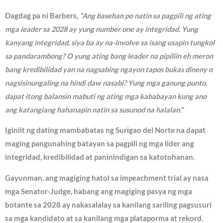
Dagdag pa ni Barbers,
“Ang basehan po natin sa pagpili ng ating
mga leader sa 2028 ay yung number one ay integridad. Yung
kanyang integridad, siya ba ay na-involve sa isang usapin tungkol
sa pandarambong? O yung ating bang leader na pipiliin eh meron
bang kredibilidad yan na nagsabing ngayon tapos bukas dineny o
nagsisinungaling na hindi daw nasabi? Yung mga ganung punto,
dapat itong balansin mabuti ng ating mga kababayan kung ano
ang katangiang hahanapin natin sa susunod na halalan.”
Iginiit ng dating mambabatas ng Surigao del Norte na dapat
maging pangunahing batayan sa pagpili ng mga lider ang
integridad, kredibilidad at paninindigan sa katotohanan.
Gayunman, ang magiging hatol sa impeachment trial ay nasa
mga Senator-Judge, habang ang magiging pasya ng mga
botante sa 2028 ay nakasalalay sa kanilang sariling pagsusuri
sa mga kandidato at sa kanilang mga plataporma at rekord.