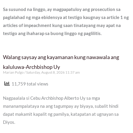
Sa susunod na linggo, ay magpapatuloy ang prosecution sa
paglalahad ng mga ebidensya at testigo kaugnay sa article 1 ng
articles of impeachment kung saan tinatayang may apat na
testigo ang ihaharap sa buong linggo ng paglilitis.
Walang saysay ang kayamanan kung nawawala ang
kaluluwa-Archbishop Uy
Marian Pulgo
Saturday, August 8, 2026 11:37 am
11,759 total views
Nagpaalala si Cebu Archbishop Alberto Uy sa mga
mananampalataya na ang tagumpay ay biyaya, subalit hindi
dapat makamit kapalit ng pamilya, katapatan at ugnayan sa
Diyos.