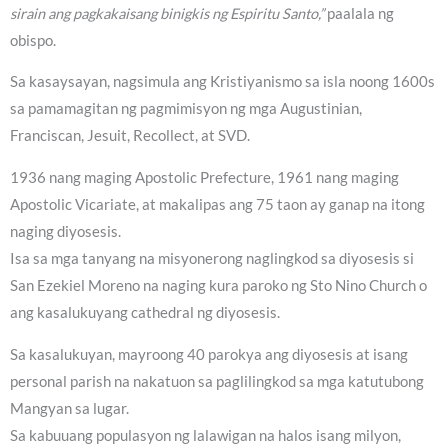
sirain ang pagkakaisang binigkis ng Espiritu Santo,”
paalala ng
obispo.
Sa kasaysayan, nagsimula ang Kristiyanismo sa isla noong 1600s
sa pamamagitan ng pagmimisyon ng mga Augustinian,
Franciscan, Jesuit, Recollect, at SVD.
1936 nang maging Apostolic Prefecture, 1961 nang maging
Apostolic Vicariate, at makalipas ang 75 taon ay ganap na itong
naging diyosesis.
Isa sa mga tanyang na misyonerong naglingkod sa diyosesis si
San Ezekiel Moreno na naging kura paroko ng Sto Nino Church o
ang kasalukuyang cathedral ng diyosesis.
Sa kasalukuyan, mayroong 40 parokya ang diyosesis at isang
personal parish na nakatuon sa paglilingkod sa mga katutubong
Mangyan sa lugar.
Sa kabuuang populasyon ng lalawigan na halos isang milyon,