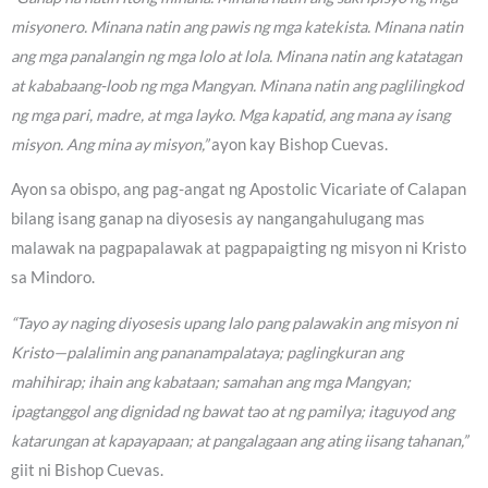
misyonero. Minana natin ang pawis ng mga katekista. Minana natin
ang mga panalangin ng mga lolo at lola. Minana natin ang katatagan
at kababaang-loob ng mga Mangyan. Minana natin ang paglilingkod
ng mga pari, madre, at mga layko. Mga kapatid, ang mana ay isang
misyon. Ang mina ay misyon,”
ayon kay Bishop Cuevas.
Ayon sa obispo, ang pag-angat ng Apostolic Vicariate of Calapan
bilang isang ganap na diyosesis ay nangangahulugang mas
malawak na pagpapalawak at pagpapaigting ng misyon ni Kristo
sa Mindoro.
“Tayo ay naging diyosesis upang lalo pang palawakin ang misyon ni
Kristo—palalimin ang pananampalataya; paglingkuran ang
mahihirap; ihain ang kabataan; samahan ang mga Mangyan;
ipagtanggol ang dignidad ng bawat tao at ng pamilya; itaguyod ang
katarungan at kapayapaan; at pangalagaan ang ating iisang tahanan,”
giit ni Bishop Cuevas.