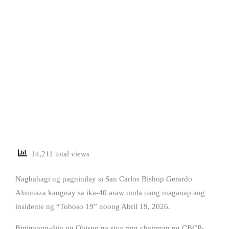
14,211 total views
Nagbahagi ng pagninilay si San Carlos Bishop Gerardo
Alminaza kaugnay sa ika-40 araw mula nang maganap ang
insidente ng “Toboso 19” noong Abril 19, 2026.
Binigyang-diin ng Obispo na siya ring chairman ng CBCP-