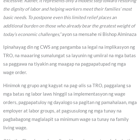
excessive. Rather, it represents only a modest step toward restoring
the dignity of labor and helping workers meet their families’ most
basic needs. To postpone even this limited relief places an
additional burden on those who already bear the greatest weight of
today’s economic challenges,”
ayon sa mensahe ni Bishop Alminaza
Ipinahayag din ng CWS ang pangamba sa legal na implikasyon ng
TRO, na maaaring sumalungat sa layunin ng umiiral na mga batas
sa paggawa na tiyakin ang maagap na pagpapatupad ng mga
wage order.
Hinimok ng grupo ang kagyat na pag-alis sa TRO, paggalang sa
mga batas ng labor laws hinggil sa implementasyon ng wage
orders, pagpapatuloy ng dayalogo sa pagitan ng pamahalaan, mga
employer at labor groups, at pagsusulong ng mga tunay na
pagbabagong maglalapit sa minimum wage sa tunay na family
living wage.