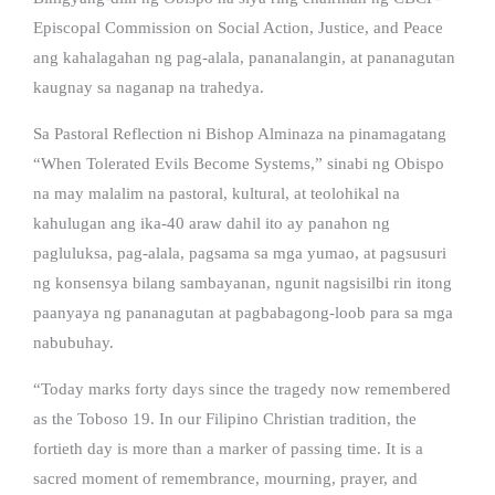
Episcopal Commission on Social Action, Justice, and Peace
ang kahalagahan ng pag-alala, pananalangin, at pananagutan
kaugnay sa naganap na trahedya.
Sa Pastoral Reflection ni Bishop Alminaza na pinamagatang
“When Tolerated Evils Become Systems,” sinabi ng Obispo
na may malalim na pastoral, kultural, at teolohikal na
kahulugan ang ika-40 araw dahil ito ay panahon ng
pagluluksa, pag-alala, pagsama sa mga yumao, at pagsusuri
ng konsensya bilang sambayanan, ngunit nagsisilbi rin itong
paanyaya ng pananagutan at pagbabagong-loob para sa mga
nabubuhay.
“Today marks forty days since the tragedy now remembered
as the Toboso 19. In our Filipino Christian tradition, the
fortieth day is more than a marker of passing time. It is a
sacred moment of remembrance, mourning, prayer, and