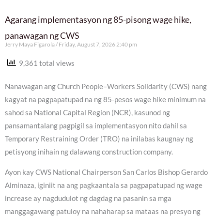
Agarang implementasyon ng 85-pisong wage hike,
panawagan ng CWS
Jerry Maya Figarola
Friday, August 7, 2026 2:40 pm
9,361 total views
Nanawagan ang Church People–Workers Solidarity (CWS) nang
kagyat na pagpapatupad na ng 85-pesos wage hike minimum na
sahod sa National Capital Region (NCR), kasunod ng
pansamantalang pagpigil sa implementasyon nito dahil sa
Temporary Restraining Order (TRO) na inilabas kaugnay ng
petisyong inihain ng dalawang construction company.
Ayon kay CWS National Chairperson San Carlos Bishop Gerardo
Alminaza, iginiit na ang pagkaantala sa pagpapatupad ng wage
increase ay nagdudulot ng dagdag na pasanin sa mga
manggagawang patuloy na nahaharap sa mataas na presyo ng