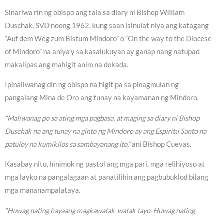
Sinariwa rin ng obispo ang tala sa diary ni Bishop William
Duschak, SVD noong 1962, kung saan isinulat niya ang katagang
“Auf dem Weg zum Bistum Mindoro” o “On the way to the Diocese
of Mindoro” na aniya’y sa kasalukuyan ay ganap nang natupad
makalipas ang mahigit anim na dekada.
Ipinaliwanag din ng obispo na higit pa sa pinagmulan ng
pangalang Mina de Oro ang tunay na kayamanan ng Mindoro.
“Maliwanag po sa ating mga pagbasa, at maging sa diary ni Bishop
Duschak na ang tunay na ginto ng Mindoro ay ang Espiritu Santo na
patuloy na kumikilos sa sambayanang ito,”
ani Bishop Cuevas.
Kasabay nito, hinimok ng pastol ang mga pari, mga relihiyoso at
mga layko na pangalagaan at panatilihin ang pagbubuklod bilang
mga mananampalataya.
“Huwag nating hayaang magkawatak-watak tayo. Huwag nating