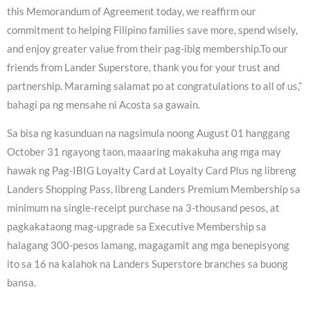
this Memorandum of Agreement today, we reaffirm our
commitment to helping Filipino families save more, spend wisely,
and enjoy greater value from their pag-ibig membership.To our
friends from Lander Superstore, thank you for your trust and
partnership. Maraming salamat po at congratulations to all of us,”
bahagi pa ng mensahe ni Acosta sa gawain.
Sa bisa ng kasunduan na nagsimula noong August 01 hanggang
October 31 ngayong taon, maaaring makakuha ang mga may
hawak ng Pag-IBIG Loyalty Card at Loyalty Card Plus ng libreng
Landers Shopping Pass, libreng Landers Premium Membership sa
minimum na single-receipt purchase na 3-thousand pesos, at
pagkakataong mag-upgrade sa Executive Membership sa
halagang 300-pesos lamang, magagamit ang mga benepisyong
ito sa 16 na kalahok na Landers Superstore branches sa buong
bansa.