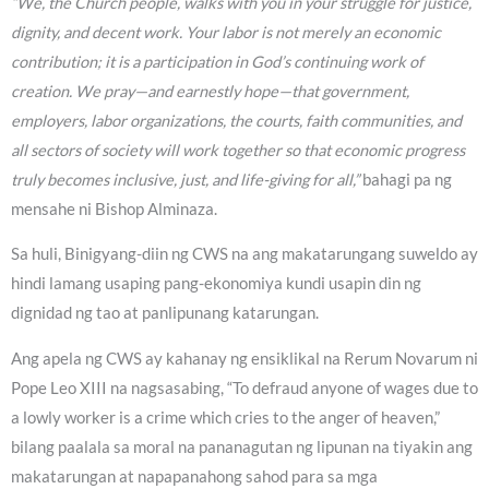
“We, the Church people, walks with you in your struggle for justice,
dignity, and decent work. Your labor is not merely an economic
contribution; it is a participation in God’s continuing work of
creation. We pray—and earnestly hope—that government,
employers, labor organizations, the courts, faith communities, and
all sectors of society will work together so that economic progress
truly becomes inclusive, just, and life-giving for all,”
bahagi pa ng
mensahe ni Bishop Alminaza.
Sa huli, Binigyang-diin ng CWS na ang makatarungang suweldo ay
hindi lamang usaping pang-ekonomiya kundi usapin din ng
dignidad ng tao at panlipunang katarungan.
Ang apela ng CWS ay kahanay ng ensiklikal na Rerum Novarum ni
Pope Leo XIII na nagsasabing, “To defraud anyone of wages due to
a lowly worker is a crime which cries to the anger of heaven,”
bilang paalala sa moral na pananagutan ng lipunan na tiyakin ang
makatarungan at napapanahong sahod para sa mga