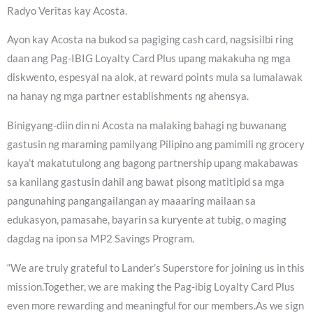
Radyo Veritas kay Acosta.
Ayon kay Acosta na bukod sa pagiging cash card, nagsisilbi ring
daan ang Pag-IBIG Loyalty Card Plus upang makakuha ng mga
diskwento, espesyal na alok, at reward points mula sa lumalawak
na hanay ng mga partner establishments ng ahensya.
Binigyang-diin din ni Acosta na malaking bahagi ng buwanang
gastusin ng maraming pamilyang Pilipino ang pamimili ng grocery
kaya’t makatutulong ang bagong partnership upang makabawas
sa kanilang gastusin dahil ang bawat pisong matitipid sa mga
pangunahing pangangailangan ay maaaring mailaan sa
edukasyon, pamasahe, bayarin sa kuryente at tubig, o maging
dagdag na ipon sa MP2 Savings Program.
“We are truly grateful to Lander’s Superstore for joining us in this
mission.Together, we are making the Pag-ibig Loyalty Card Plus
even more rewarding and meaningful for our members.As we sign