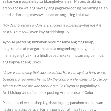
Sa kanyang pagninilay sa Ebanghelyo ni San Mateo, sinabi ng
arsobispo na walang saysay ang pagkakaroon ng maraming salapi
at ari-arian kung mawawala naman ang ating kaluluwa.
“My dear brothers and sisters, success is a blessing—but not if it
costs us our soul,”
ayon kay Archbishop Uy.
Ayon sa pastol ng simbahan hindi masama ang magsikap,
magtrabaho at mangarap para sa magandang buhay, subalit
mahalagang tiyakin na hindi dapat nakakalimutan ang pamilya,
ang kapwa at ang Diyos.
“Jesus is not saying that success is bad. He is not against hard work,
business, or earning a living. On the contrary, He wants us to use our
talents well and provide for our families,”
ayon sa pagninilay ni
Archbishop Uy sa facebook post ng Archdiocese of Cebu
Paalala pa ni Archbishop Uy, darating ang panahon na maiiwan
natin ang ating pera, ari-arian, posisyon at mga tagumpay.