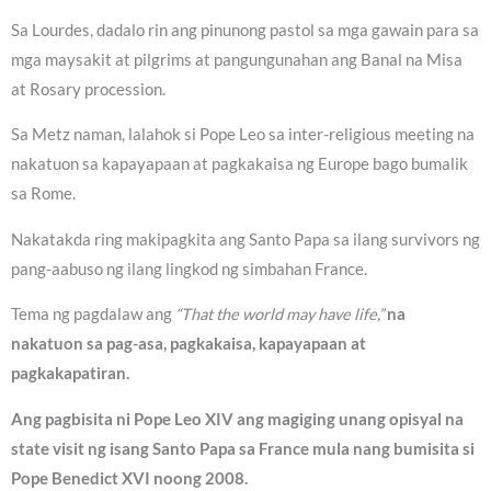
Sa Lourdes, dadalo rin ang pinunong pastol sa mga gawain para sa
mga maysakit at pilgrims at pangungunahan ang Banal na Misa
at Rosary procession.
Sa Metz naman, lalahok si Pope Leo sa inter-religious meeting na
nakatuon sa kapayapaan at pagkakaisa ng Europe bago bumalik
sa Rome.
Nakatakda ring makipagkita ang Santo Papa sa ilang survivors ng
pang-aabuso ng ilang lingkod ng simbahan France.
Tema ng pagdalaw ang
“That the world may have life,”
na
nakatuon sa pag-asa, pagkakaisa, kapayapaan at
pagkakapatiran.
Ang pagbisita ni Pope Leo XIV ang magiging unang opisyal na
state visit ng isang Santo Papa sa France mula nang bumisita si
Pope Benedict XVI noong 2008.