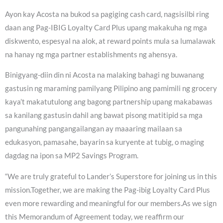
Ayon kay Acosta na bukod sa pagiging cash card, nagsisilbi ring
daan ang Pag-IBIG Loyalty Card Plus upang makakuha ng mga
diskwento, espesyal na alok, at reward points mula sa lumalawak
na hanay ng mga partner establishments ng ahensya.
Binigyang-diin din ni Acosta na malaking bahagi ng buwanang
gastusin ng maraming pamilyang Pilipino ang pamimili ng grocery
kaya’t makatutulong ang bagong partnership upang makabawas
sa kanilang gastusin dahil ang bawat pisong matitipid sa mga
pangunahing pangangailangan ay maaaring mailaan sa
edukasyon, pamasahe, bayarin sa kuryente at tubig, o maging
dagdag na ipon sa MP2 Savings Program.
“We are truly grateful to Lander’s Superstore for joining us in this
mission.Together, we are making the Pag-ibig Loyalty Card Plus
even more rewarding and meaningful for our members.As we sign
this Memorandum of Agreement today, we reaffirm our