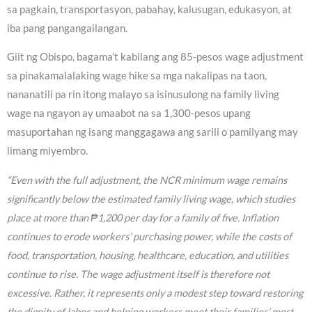
sa pagkain, transportasyon, pabahay, kalusugan, edukasyon, at
iba pang pangangailangan.
Giit ng Obispo, bagama’t kabilang ang 85-pesos wage adjustment
sa pinakamalalaking wage hike sa mga nakalipas na taon,
nananatili pa rin itong malayo sa isinusulong na family living
wage na ngayon ay umaabot na sa 1,300-pesos upang
masuportahan ng isang manggagawa ang sarili o pamilyang may
limang miyembro.
“Even with the full adjustment, the NCR minimum wage remains
significantly below the estimated family living wage, which studies
place at more than ₱1,200 per day for a family of five. Inflation
continues to erode workers’ purchasing power, while the costs of
food, transportation, housing, healthcare, education, and utilities
continue to rise. The wage adjustment itself is therefore not
excessive. Rather, it represents only a modest step toward restoring
the dignity of labor and helping workers meet their families’ most