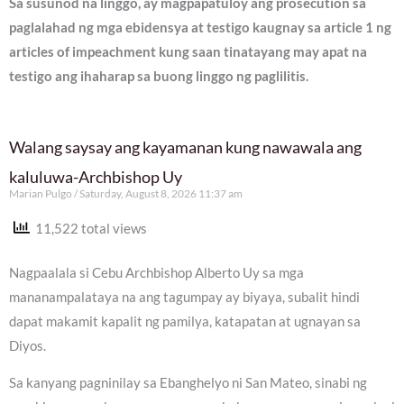
Sa susunod na linggo, ay magpapatuloy ang prosecution sa
paglalahad ng mga ebidensya at testigo kaugnay sa article 1 ng
articles of impeachment kung saan tinatayang may apat na
testigo ang ihaharap sa buong linggo ng paglilitis.
Walang saysay ang kayamanan kung nawawala ang
kaluluwa-Archbishop Uy
Marian Pulgo
Saturday, August 8, 2026 11:37 am
11,522 total views
Nagpaalala si Cebu Archbishop Alberto Uy sa mga
mananampalataya na ang tagumpay ay biyaya, subalit hindi
dapat makamit kapalit ng pamilya, katapatan at ugnayan sa
Diyos.
Sa kanyang pagninilay sa Ebanghelyo ni San Mateo, sinabi ng