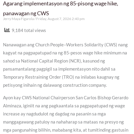
Agarang implementasyon ng 85-pisong wage hike,
panawagan ng CWS
Jerry Maya Figarola
Friday, August 7, 2026 2:40 pm
9,184 total views
Nanawagan ang Church People–Workers Solidarity (CWS) nang
kagyat na pagpapatupad na ng 85-pesos wage hike minimum na
sahod sa National Capital Region (NCR), kasunod ng
pansamantalang pagpigil sa implementasyon nito dahil sa
Temporary Restraining Order (TRO) na inilabas kaugnay ng
petisyong inihain ng dalawang construction company.
Ayon kay CWS National Chairperson San Carlos Bishop Gerardo
Alminaza, iginiit na ang pagkaantala sa pagpapatupad ng wage
increase ay nagdudulot ng dagdag na pasanin sa mga
manggagawang patuloy na nahaharap sa mataas na presyo ng
mga pangunahing bilihin, mababang kita, at tumitinding gastusin