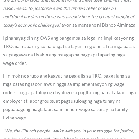
basic needs. To postpone even this limited relief places an
additional burden on those who already bear the greatest weight of
today’s economic challenges,”
ayon sa mensahe ni Bishop Alminaza
Ipinahayag din ng CWS ang pangamba sa legal na implikasyon ng
TRO, na maaaring sumalungat sa layunin ng umiiral na mga batas
sa paggawa na tiyakin ang maagap na pagpapatupad ng mga
wage order.
Hinimok ng grupo ang kagyat na pag-alis sa TRO, paggalang sa
mga batas ng labor laws hinggil sa implementasyon ng wage
orders, pagpapatuloy ng dayalogo sa pagitan ng pamahalaan, mga
employer at labor groups, at pagsusulong ng mga tunay na
pagbabagong maglalapit sa minimum wage sa tunay na family
living wage.
“We, the Church people, walks with you in your struggle for justice,