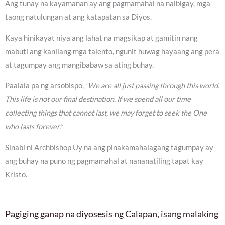
Ang tunay na kayamanan ay ang pagmamahal na naibigay, mga
taong natulungan at ang katapatan sa Diyos.
Kaya hinikayat niya ang lahat na magsikap at gamitin nang
mabuti ang kanilang mga talento, ngunit huwag hayaang ang pera
at tagumpay ang mangibabaw sa ating buhay.
Paalala pa ng arsobispo,
“We are all just passing through this world.
This life is not our final destination. If we spend all our time
collecting things that cannot last, we may forget to seek the One
who lasts forever.”
Sinabi ni Archbishop Uy na ang pinakamahalagang tagumpay ay
ang buhay na puno ng pagmamahal at nananatiling tapat kay
Kristo.
Pagiging ganap na diyosesis ng Calapan, isang malaking