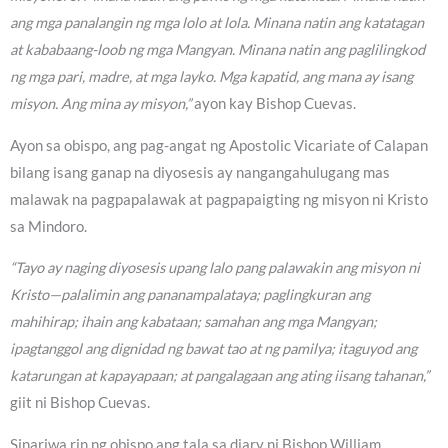
ang mga panalangin ng mga lolo at lola. Minana natin ang katatagan
at kababaang-loob ng mga Mangyan. Minana natin ang paglilingkod
ng mga pari, madre, at mga layko. Mga kapatid, ang mana ay isang
misyon. Ang mina ay misyon,”
ayon kay Bishop Cuevas.
Ayon sa obispo, ang pag-angat ng Apostolic Vicariate of Calapan
bilang isang ganap na diyosesis ay nangangahulugang mas
malawak na pagpapalawak at pagpapaigting ng misyon ni Kristo
sa Mindoro.
“Tayo ay naging diyosesis upang lalo pang palawakin ang misyon ni
Kristo—palalimin ang pananampalataya; paglingkuran ang
mahihirap; ihain ang kabataan; samahan ang mga Mangyan;
ipagtanggol ang dignidad ng bawat tao at ng pamilya; itaguyod ang
katarungan at kapayapaan; at pangalagaan ang ating iisang tahanan,”
giit ni Bishop Cuevas.
Sinariwa rin ng obispo ang tala sa diary ni Bishop William