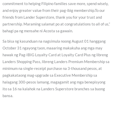
commitment to helping Filipino families save more, spend wisely,
and enjoy greater value from their pag-ibig membership.To our
friends from Lander Superstore, thank you for your trust and
partnership. Maraming salamat po at congratulations to all of us,”
bahagi pa ng mensahe ni Acosta sa gawain.
Sa bisa ng kasunduan na nagsimula noong August 01 hanggang
October 31 ngayong taon, maaaring makakuha ang mga may
hawak ng Pag-IBIG Loyalty Card at Loyalty Card Plus ng libreng
Landers Shopping Pass, libreng Landers Premium Membership sa
minimum na single-receipt purchase na 3-thousand pesos, at
pagkakataong mag-upgrade sa Executive Membership sa
halagang 300-pesos lamang, magagamit ang mga benepisyong
ito sa 16 na kalahok na Landers Superstore branches sa buong
bansa.