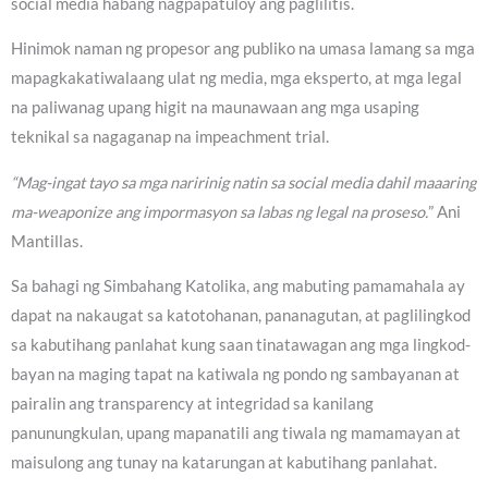
social media habang nagpapatuloy ang paglilitis.
Hinimok naman ng propesor ang publiko na umasa lamang sa mga
mapagkakatiwalaang ulat ng media, mga eksperto, at mga legal
na paliwanag upang higit na maunawaan ang mga usaping
teknikal sa nagaganap na impeachment trial.
“Mag-ingat tayo sa mga naririnig natin sa social media dahil maaaring
ma-weaponize ang impormasyon sa labas ng legal na proseso.
” Ani
Mantillas.
Sa bahagi ng Simbahang Katolika, ang mabuting pamamahala ay
dapat na nakaugat sa katotohanan, pananagutan, at paglilingkod
sa kabutihang panlahat kung saan tinatawagan ang mga lingkod-
bayan na maging tapat na katiwala ng pondo ng sambayanan at
pairalin ang transparency at integridad sa kanilang
panunungkulan, upang mapanatili ang tiwala ng mamamayan at
maisulong ang tunay na katarungan at kabutihang panlahat.