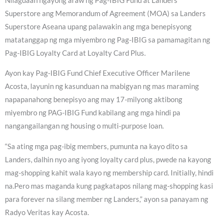
Nilagdaan ngayong araw ng Pag-IBIG Fund at Landers
Superstore ang Memorandum of Agreement (MOA) sa Landers
Superstore Aseana upang palawakin ang mga benepisyong
matatanggap ng mga miyembro ng Pag-IBIG sa pamamagitan ng
Pag-IBIG Loyalty Card at Loyalty Card Plus.
Ayon kay Pag-IBIG Fund Chief Executive Officer Marilene
Acosta, layunin ng kasunduan na mabigyan ng mas maraming
napapanahong benepisyo ang may 17-milyong aktibong
miyembro ng PAG-IBIG Fund kabilang ang mga hindi pa
nangangailangan ng housing o multi-purpose loan.
“Sa ating mga pag-ibig members, pumunta na kayo dito sa
Landers, dalhin nyo ang iyong loyalty card plus, pwede na kayong
mag-shopping kahit wala kayo ng membership card. Initially, hindi
na.Pero mas maganda kung pagkatapos nilang mag-shopping kasi
para forever na silang member ng Landers,” ayon sa panayam ng
Radyo Veritas kay Acosta.