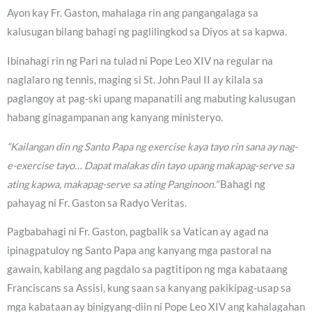
Ayon kay Fr. Gaston, mahalaga rin ang pangangalaga sa
kalusugan bilang bahagi ng paglilingkod sa Diyos at sa kapwa.
Ibinahagi rin ng Pari na tulad ni Pope Leo XIV na regular na
naglalaro ng tennis, maging si St. John Paul II ay kilala sa
paglangoy at pag-ski upang mapanatili ang mabuting kalusugan
habang ginagampanan ang kanyang ministeryo.
“Kailangan din ng Santo Papa ng exercise kaya tayo rin sana ay nag-
e-exercise tayo… Dapat malakas din tayo upang makapag-serve sa
ating kapwa, makapag-serve sa ating Panginoon.”
Bahagi ng
pahayag ni Fr. Gaston sa Radyo Veritas.
Pagbabahagi ni Fr. Gaston, pagbalik sa Vatican ay agad na
ipinagpatuloy ng Santo Papa ang kanyang mga pastoral na
gawain, kabilang ang pagdalo sa pagtitipon ng mga kabataang
Franciscans sa Assisi, kung saan sa kanyang pakikipag-usap sa
mga kabataan ay binigyang-diin ni Pope Leo XIV ang kahalagahan