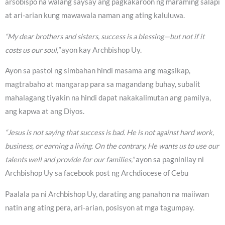
arsobispo na walang saysay ang pagkakaroon ng maraming salapi
at ari-arian kung mawawala naman ang ating kaluluwa.
“My dear brothers and sisters, success is a blessing—but not if it
costs us our soul,”
ayon kay Archbishop Uy.
Ayon sa pastol ng simbahan hindi masama ang magsikap,
magtrabaho at mangarap para sa magandang buhay, subalit
mahalagang tiyakin na hindi dapat nakakalimutan ang pamilya,
ang kapwa at ang Diyos.
“Jesus is not saying that success is bad. He is not against hard work,
business, or earning a living. On the contrary, He wants us to use our
talents well and provide for our families,”
ayon sa pagninilay ni
Archbishop Uy sa facebook post ng Archdiocese of Cebu
Paalala pa ni Archbishop Uy, darating ang panahon na maiiwan
natin ang ating pera, ari-arian, posisyon at mga tagumpay.