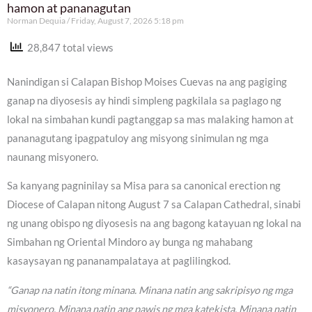
hamon at pananagutan
Norman Dequia
Friday, August 7, 2026 5:18 pm
28,847 total views
Nanindigan si Calapan Bishop Moises Cuevas na ang pagiging
ganap na diyosesis ay hindi simpleng pagkilala sa paglago ng
lokal na simbahan kundi pagtanggap sa mas malaking hamon at
pananagutang ipagpatuloy ang misyong sinimulan ng mga
naunang misyonero.
Sa kanyang pagninilay sa Misa para sa canonical erection ng
Diocese of Calapan nitong August 7 sa Calapan Cathedral, sinabi
ng unang obispo ng diyosesis na ang bagong katayuan ng lokal na
Simbahan ng Oriental Mindoro ay bunga ng mahabang
kasaysayan ng pananampalataya at paglilingkod.
“Ganap na natin itong minana. Minana natin ang sakripisyo ng mga
misyonero. Minana natin ang pawis ng mga katekista. Minana natin