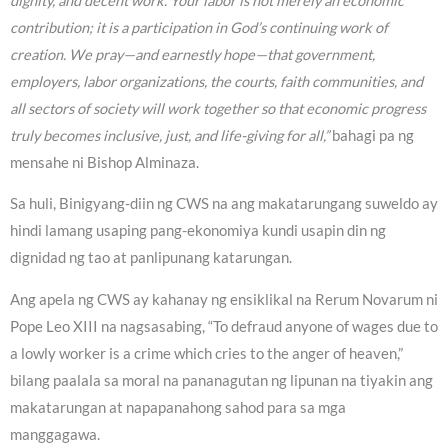
dignity, and decent work. Your labor is not merely an economic
contribution; it is a participation in God’s continuing work of
creation. We pray—and earnestly hope—that government,
employers, labor organizations, the courts, faith communities, and
all sectors of society will work together so that economic progress
truly becomes inclusive, just, and life-giving for all,”
bahagi pa ng
mensahe ni Bishop Alminaza.
Sa huli, Binigyang-diin ng CWS na ang makatarungang suweldo ay
hindi lamang usaping pang-ekonomiya kundi usapin din ng
dignidad ng tao at panlipunang katarungan.
Ang apela ng CWS ay kahanay ng ensiklikal na Rerum Novarum ni
Pope Leo XIII na nagsasabing, “To defraud anyone of wages due to
a lowly worker is a crime which cries to the anger of heaven,”
bilang paalala sa moral na pananagutan ng lipunan na tiyakin ang
makatarungan at napapanahong sahod para sa mga
manggagawa.