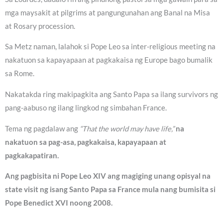
mga maysakit at pilgrims at pangungunahan ang Banal na Misa
at Rosary procession.
Sa Metz naman, lalahok si Pope Leo sa inter-religious meeting na
nakatuon sa kapayapaan at pagkakaisa ng Europe bago bumalik
sa Rome.
Nakatakda ring makipagkita ang Santo Papa sa ilang survivors ng
pang-aabuso ng ilang lingkod ng simbahan France.
Tema ng pagdalaw ang
“That the world may have life,”
na
nakatuon sa pag-asa, pagkakaisa, kapayapaan at
pagkakapatiran.
Ang pagbisita ni Pope Leo XIV ang magiging unang opisyal na
state visit ng isang Santo Papa sa France mula nang bumisita si
Pope Benedict XVI noong 2008.