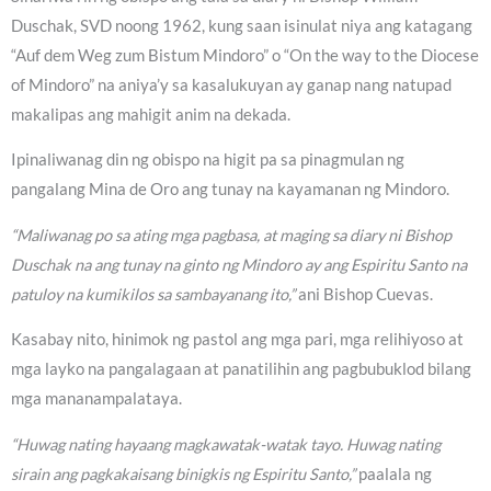
Duschak, SVD noong 1962, kung saan isinulat niya ang katagang
“Auf dem Weg zum Bistum Mindoro” o “On the way to the Diocese
of Mindoro” na aniya’y sa kasalukuyan ay ganap nang natupad
makalipas ang mahigit anim na dekada.
Ipinaliwanag din ng obispo na higit pa sa pinagmulan ng
pangalang Mina de Oro ang tunay na kayamanan ng Mindoro.
“Maliwanag po sa ating mga pagbasa, at maging sa diary ni Bishop
Duschak na ang tunay na ginto ng Mindoro ay ang Espiritu Santo na
patuloy na kumikilos sa sambayanang ito,”
ani Bishop Cuevas.
Kasabay nito, hinimok ng pastol ang mga pari, mga relihiyoso at
mga layko na pangalagaan at panatilihin ang pagbubuklod bilang
mga mananampalataya.
“Huwag nating hayaang magkawatak-watak tayo. Huwag nating
sirain ang pagkakaisang binigkis ng Espiritu Santo,”
paalala ng