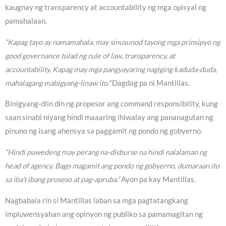
kaugnay ng transparency at accountability ng mga opisyal ng
pamahalaan.
“Kapag tayo ay namamahala, may sinusunod tayong mga prinsipyo ng
good governance tulad ng rule of law, transparency, at
accountability. Kapag may mga pangyayaring nagiging kaduda-duda,
mahalagang mabigyang-linaw ito.”
Dagdag pa ni Mantillas.
Binigyang-diin din ng propesor ang command responsibility, kung
saan sinabi niyang hindi maaaring ihiwalay ang pananagutan ng
pinuno ng isang ahensya sa paggamit ng pondo ng gobyerno.
“Hindi puwedeng may perang na-disburse na hindi nalalaman ng
head of agency. Bago magamit ang pondo ng gobyerno, dumaraan ito
sa iba’t ibang proseso at pag-apruba.”
Ayon pa kay Mantillas.
Nagbabala rin si Mantillas laban sa mga pagtatangkang
impluwensyahan ang opinyon ng publiko sa pamamagitan ng