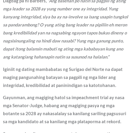
Dagdag pa ni Barbers,
“Ang basehan po natin sa pagpili ng ating
mga leader sa 2028 ay yung number one ay integridad. Yung
kanyang integridad, siya ba ay na-involve sa isang usapin tungkol
sa pandarambong? O yung ating bang leader na pipiliin eh meron
bang kredibilidad yan na nagsabing ngayon tapos bukas dineny o
nagsisinungaling na hindi daw nasabi? Yung mga ganung punto,
dapat itong balansin mabuti ng ating mga kababayan kung ano
ang katangiang hahanapin natin sa susunod na halalan.”
Iginiit ng dating mambabatas ng Surigao del Norte na dapat
maging pangunahing batayan sa pagpili ng mga lider ang
integridad, kredibilidad at paninindigan sa katotohanan.
Gayunman, ang magiging hatol sa impeachment trial ay nasa
mga Senator-Judge, habang ang magiging pasya ng mga
botante sa 2028 ay nakasalalay sa kanilang sariling pagsusuri
sa mga kandidato at sa kanilang mga plataporma at rekord.