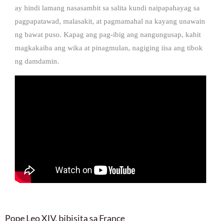
ay hindi lamang nasasambit sa salita kundi naipapahayag sa
pagpapatawad, malasakit, at pagmamahal na kayang unawain
ng bawat puso. Kapag ang pag-ibig ang nangungusap, kahit
magkakaiba ang wika at pinagmulan, nagiging iisa ang tibok
ng damdamin.
Pope Leo XIV, bibisita sa France