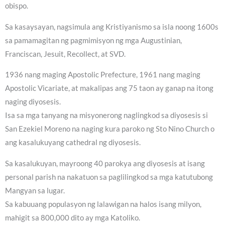
obispo.
Sa kasaysayan, nagsimula ang Kristiyanismo sa isla noong 1600s
sa pamamagitan ng pagmimisyon ng mga Augustinian,
Franciscan, Jesuit, Recollect, at SVD.
1936 nang maging Apostolic Prefecture, 1961 nang maging
Apostolic Vicariate, at makalipas ang 75 taon ay ganap na itong
naging diyosesis.
Isa sa mga tanyang na misyonerong naglingkod sa diyosesis si
San Ezekiel Moreno na naging kura paroko ng Sto Nino Church o
ang kasalukuyang cathedral ng diyosesis.
Sa kasalukuyan, mayroong 40 parokya ang diyosesis at isang
personal parish na nakatuon sa paglilingkod sa mga katutubong
Mangyan sa lugar.
Sa kabuuang populasyon ng lalawigan na halos isang milyon,
mahigit sa 800,000 dito ay mga Katoliko.