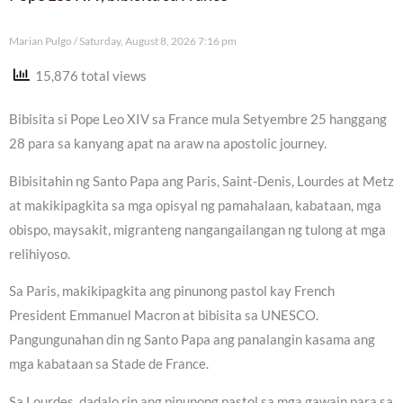
Marian Pulgo
Saturday, August 8, 2026 7:16 pm
15,876 total views
Bibisita si Pope Leo XIV sa France mula Setyembre 25 hanggang
28 para sa kanyang apat na araw na apostolic journey.
Bibisitahin ng Santo Papa ang Paris, Saint-Denis, Lourdes at Metz
at makikipagkita sa mga opisyal ng pamahalaan, kabataan, mga
obispo, maysakit, migranteng nangangailangan ng tulong at mga
relihiyoso.
Sa Paris, makikipagkita ang pinunong pastol kay French
President Emmanuel Macron at bibisita sa UNESCO.
Pangungunahan din ng Santo Papa ang panalangin kasama ang
mga kabataan sa Stade de France.
Sa Lourdes, dadalo rin ang pinunong pastol sa mga gawain para sa