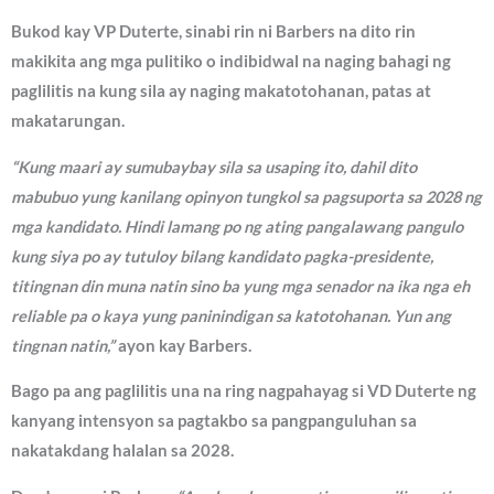
Bukod kay VP Duterte, sinabi rin ni Barbers na dito rin
makikita ang mga pulitiko o indibidwal na naging bahagi ng
paglilitis na kung sila ay naging makatotohanan, patas at
makatarungan.
“Kung maari ay sumubaybay sila sa usaping ito, dahil dito
mabubuo yung kanilang opinyon tungkol sa pagsuporta sa 2028 ng
mga kandidato. Hindi lamang po ng ating pangalawang pangulo
kung siya po ay tutuloy bilang kandidato pagka-presidente,
titingnan din muna natin sino ba yung mga senador na ika nga eh
reliable pa o kaya yung paninindigan sa katotohanan. Yun ang
tingnan natin,”
ayon kay Barbers.
Bago pa ang paglilitis una na ring nagpahayag si VD Duterte ng
kanyang intensyon sa pagtakbo sa pangpanguluhan sa
nakatakdang halalan sa 2028.