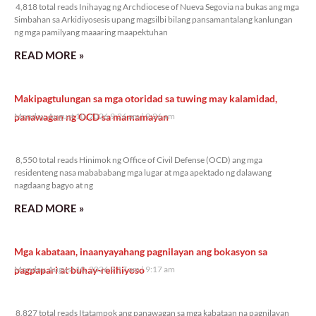
4,818 total reads Inihayag ng Archdiocese of Nueva Segovia na bukas ang mga
Simbahan sa Arkidiyosesis upang magsilbi bilang pansamantalang kanlungan
ng mga pamilyang maaaring maapektuhan
READ MORE »
Makipagtulungan sa mga otoridad sa tuwing may kalamidad,
panawagan ng OCD sa mamamayan
Monday, August 10, 2026 9:26 am
9:26 am
8,550 total reads
8,550 total reads Hinimok ng Office of Civil Defense (OCD) ang mga
residenteng nasa mabababang mga lugar at mga apektado ng dalawang
nagdaang bagyo at ng
READ MORE »
Mga kabataan, inaanyayahang pagnilayan ang bokasyon sa
pagpapari at buhay-relihiyoso
Monday, August 10, 2026 9:17 am
9:17 am
8,827 total reads
8,827 total reads Itatampok ang panawagan sa mga kabataan na pagnilayan