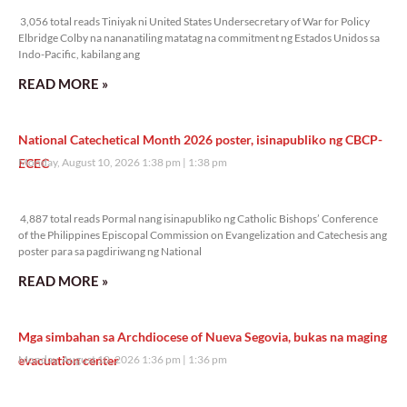
3,056 total reads Tiniyak ni United States Undersecretary of War for Policy
Elbridge Colby na nananatiling matatag na commitment ng Estados Unidos sa
Indo-Pacific, kabilang ang
READ MORE »
National Catechetical Month 2026 poster, isinapubliko ng CBCP-
ECEC
Monday, August 10, 2026 1:38 pm
1:38 pm
4,887 total reads
4,887 total reads Pormal nang isinapubliko ng Catholic Bishops’ Conference
of the Philippines Episcopal Commission on Evangelization and Catechesis ang
poster para sa pagdiriwang ng National
READ MORE »
Mga simbahan sa Archdiocese of Nueva Segovia, bukas na maging
evacuation center
Monday, August 10, 2026 1:36 pm
1:36 pm
4,818 total reads