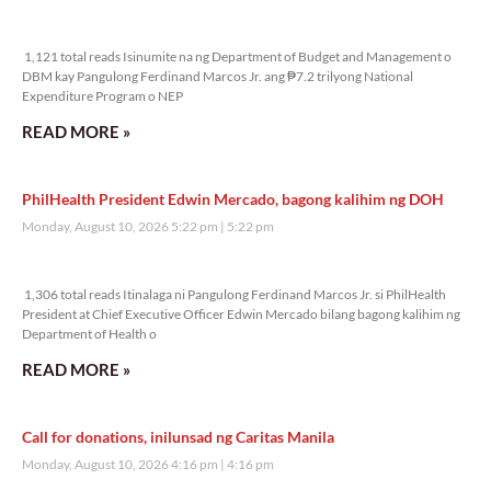
1,121 total reads
1,121 total reads Isinumite na ng Department of Budget and Management o
DBM kay Pangulong Ferdinand Marcos Jr. ang ₱7.2 trilyong National
Expenditure Program o NEP
READ MORE »
PhilHealth President Edwin Mercado, bagong kalihim ng DOH
Monday, August 10, 2026 5:22 pm
5:22 pm
1,306 total reads
1,306 total reads Itinalaga ni Pangulong Ferdinand Marcos Jr. si PhilHealth
President at Chief Executive Officer Edwin Mercado bilang bagong kalihim ng
Department of Health o
READ MORE »
Call for donations, inilunsad ng Caritas Manila
Monday, August 10, 2026 4:16 pm
4:16 pm