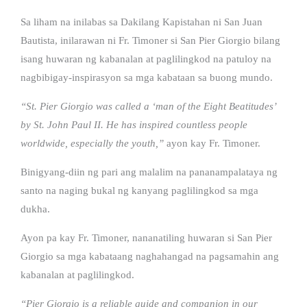
Sa liham na inilabas sa Dakilang Kapistahan ni San Juan
Bautista, inilarawan ni Fr. Timoner si San Pier Giorgio bilang
isang huwaran ng kabanalan at paglilingkod na patuloy na
nagbibigay-inspirasyon sa mga kabataan sa buong mundo.
“St. Pier Giorgio was called a ‘man of the Eight Beatitudes’
by St. John Paul II. He has inspired countless people
worldwide, especially the youth,”
ayon kay Fr. Timoner.
Binigyang-diin ng pari ang malalim na pananampalataya ng
santo na naging bukal ng kanyang paglilingkod sa mga
dukha.
Ayon pa kay Fr. Timoner, nananatiling huwaran si San Pier
Giorgio sa mga kabataang naghahangad na pagsamahin ang
kabanalan at paglilingkod.
“Pier Giorgio is a reliable guide and companion in our