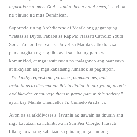
aspirations to meet God… and to bring good news,”
saad pa
ng pinuno ng mga Dominican.
Suportado rin ng Archdiocese of Manila ang gaganaping
“Pataas sa Diyos, Pababa sa Kapwa: Frassati Catholic Youth
Social Action Festival” sa July 4 sa Manila Cathedral, sa
pamamagitan ng paghihikayat sa lahat ng parokya,
komunidad, at mga institusyon na ipalaganap ang paanyaya
at hikayatin ang mga kabataang lumahok sa pagtitipon.
“We kindly request our parishes, communities, and
institutions to disseminate this invitation to our young people
and likewise encourage them to participate in this activity,”
ayon kay Manila Chancellor Fr. Carmelo Arada, Jr.
Ayon pa sa arkidiyosesis, layunin ng gawain na tipunin ang
mga kabataan sa halimbawa ni San Pier Giorgio Frassati
bilang huwarang kabataan sa gitna ng mga hamong