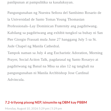
panlipunan at pampulitika sa kasalukuyan.
Pangungunahan ng Nuestra Señora del Santísimo Rosario de
la Universidad de Santo Tomas Young Thomasian
Professionals–Lay Dominican Fraternity ang pagdiriwang.
Kabilang sa pagdiriwang ang exhibit tungkol sa buhay ni San
Pier Giorgio Frassati mula June 27 hanggang July 5 sa St.
Jude Chapel ng Manila Cathedral.
Tampok naman sa July 4 ang Eucharistic Adoration, Morning
Prayer, Social Action Talk, pagdarasal ng Santo Rosaryo at
pagdiriwang ng Banal na Misa sa alas 12 ng tanghali na
pangungunahan ni Manila Archbishop Jose Cardinal
Advincula.
7.2-trilyong pisong NEP, isinumite ng DBM kay PBBM
Monday, August 10, 2026 5:29 pm
5:29 pm