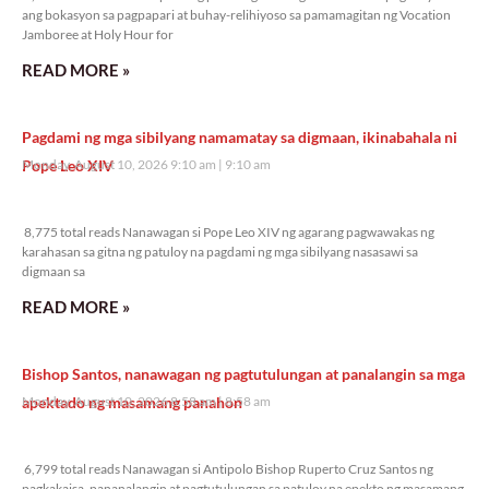
ang bokasyon sa pagpapari at buhay-relihiyoso sa pamamagitan ng Vocation
Jamboree at Holy Hour for
READ MORE »
Pagdami ng mga sibilyang namamatay sa digmaan, ikinabahala ni
Pope Leo XIV
Monday, August 10, 2026 9:10 am
9:10 am
8,775 total reads
8,775 total reads Nanawagan si Pope Leo XIV ng agarang pagwawakas ng
karahasan sa gitna ng patuloy na pagdami ng mga sibilyang nasasawi sa
digmaan sa
READ MORE »
Bishop Santos, nanawagan ng pagtutulungan at panalangin sa mga
apektado ng masamang panahon
Monday, August 10, 2026 8:58 am
8:58 am
6,799 total reads
6,799 total reads Nanawagan si Antipolo Bishop Ruperto Cruz Santos ng
pagkakaisa, pananalangin at pagtutulungan sa patuloy na epekto ng masamang