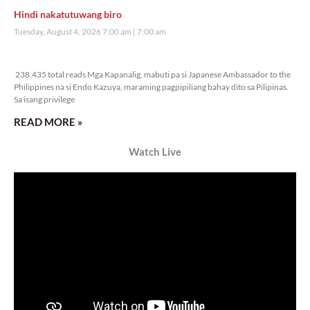
Hindi nakatutuwang biro
Tuesday, August 4, 2026 7:00 am
7:00 am
238,435 total reads
238,435 total reads Mga Kapanalig, mabuti pa si Japanese Ambassador to the
Philippines na si Endo Kazuya, maraming pagpipiliang bahay dito sa Pilipinas.
Sa isang privilege
READ MORE »
Watch Live