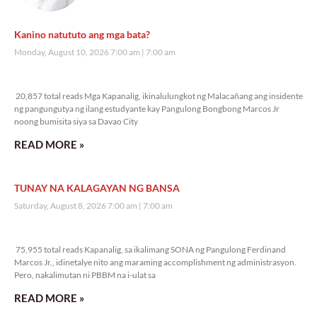
Kanino natututo ang mga bata?
Monday, August 10, 2026 7:00 am
7:00 am
20,857 total reads
20,857 total reads Mga Kapanalig, ikinalulungkot ng Malacañang ang insidente
ng pangungutya ng ilang estudyante kay Pangulong Bongbong Marcos Jr
noong bumisita siya sa Davao City
READ MORE »
TUNAY NA KALAGAYAN NG BANSA
Saturday, August 8, 2026 7:00 am
7:00 am
75,955 total reads
75,955 total reads Kapanalig, sa ikalimang SONA ng Pangulong Ferdinand
Marcos Jr., idinetalye nito ang maraming accomplishment ng administrasyon.
Pero, nakalimutan ni PBBM na i-ulat sa
READ MORE »