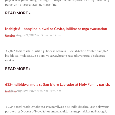
panahon na nararanasan ng maraming
READ MORE »
Mahigit 8-libong indibidwal sa Cavite, inilikas sa mga evacuation
center
Sunday, August 9, 2026 6:59 pm
6:59 pm
19,026 total reads
19,026 total reads Ini-ulat ng Diocese of Imus – Social Action Center na 8,026
indibidwal mula sa 2,386 pamilya sa Cavite ang kasalukuyang na-displace at
inilikas
READ MORE »
632-indibidwal mula sa San Isidro Labrador at Holy Family parish,
inilikas
Sunday, August 9, 2026 4:40 pm
4:40 pm
19,346 total reads
19,346 total reads Umabot sa 196 pamilya o 632 indibidwal mula sa dalawang
parokya ng Diocese of Novaliches ang naapektuhan ng pinalakas na Habagat,