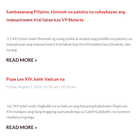
Sambayanang Pilipino, hinimok na patuloy na subaybayan ang
impeachment trial laban kay VP Duterte
Friday, August 7, 2026 2:01 pm
2:01 pm
17,492 total reads
17,492 total reads Hinimok ng isang political analyst ang publiko na patuloy na
subaybayan ang impeachment trial laban kay Vice President Sara Duterte, lalo
na ang
READ MORE »
Pope Leo XIV, balik Vatican na
Friday, August 7, 2026 10:50 am
10:50 am
16,769 total reads
16,769 total reads Nagbalik na sa Vatican ang Kanyang Kabanalan Pope Leo
XIV matapos ang ilang linggong pamamahinga sa Castel Gandolfo, na summer
residence ng mga
READ MORE »