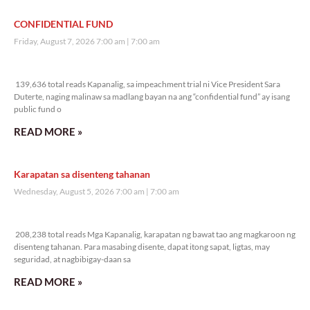
CONFIDENTIAL FUND
Friday, August 7, 2026 7:00 am
7:00 am
139,636 total reads
139,636 total reads Kapanalig, sa impeachment trial ni Vice President Sara
Duterte, naging malinaw sa madlang bayan na ang “confidential fund” ay isang
public fund o
READ MORE »
Karapatan sa disenteng tahanan
Wednesday, August 5, 2026 7:00 am
7:00 am
208,238 total reads
208,238 total reads Mga Kapanalig, karapatan ng bawat tao ang magkaroon ng
disenteng tahanan. Para masabing disente, dapat itong sapat, ligtas, may
seguridad, at nagbibigay-daan sa
READ MORE »