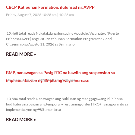
CBCP Katipunan Formation, ilulunsad ng AVPP
Friday, August 7, 2026 10:28 am
10:28 am
15,468 total reads
15,468 total reads Nakatakdang ilunsad ng Apostolic Vicariate of Puerto
Princesa (AVPP) ang CBCP Katipunan Formation Program for Good
Citizenship sa Agosto 11, 2026 sa Seminario
READ MORE »
BMP, nanawagan sa Pasig RTC na bawiin ang suspension sa
implementasyon ng 85-pisong wage increase
Thursday, August 6, 2026 2:18 pm
2:18 pm
10,586 total reads
10,586 total reads Nanawagan ang Bukluran ng Manggagawang Pilipino sa
hudikatura na bawiin ang temporary restraining order (TRO) na nagpahinto sa
implementasyon ng ₱85 umento sa
READ MORE »