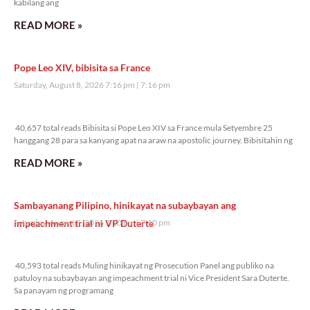
kabilang ang
READ MORE »
Pope Leo XIV, bibisita sa France
Saturday, August 8, 2026 7:16 pm
7:16 pm
40,657 total reads
40,657 total reads Bibisita si Pope Leo XIV sa France mula Setyembre 25
hanggang 28 para sa kanyang apat na araw na apostolic journey. Bibisitahin ng
READ MORE »
Sambayanang Pilipino, hinikayat na subaybayan ang
impeachment trial ni VP Duterte
Saturday, August 8, 2026 7:10 pm
7:10 pm
40,593 total reads
40,593 total reads Muling hinikayat ng Prosecution Panel ang publiko na
patuloy na subaybayan ang impeachment trial ni Vice President Sara Duterte.
Sa panayam ng programang