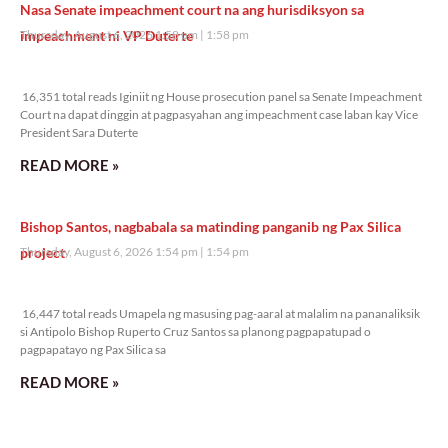
Nasa Senate impeachment court na ang hurisdiksyon sa
impeachment ni VP Duterte
Thursday, August 6, 2026 1:58 pm
1:58 pm
16,351 total reads
16,351 total reads Iginiit ng House prosecution panel sa Senate Impeachment
Court na dapat dinggin at pagpasyahan ang impeachment case laban kay Vice
President Sara Duterte
READ MORE »
Bishop Santos, nagbabala sa matinding panganib ng Pax Silica
project
Thursday, August 6, 2026 1:54 pm
1:54 pm
16,447 total reads
16,447 total reads Umapela ng masusing pag-aaral at malalim na pananaliksik
si Antipolo Bishop Ruperto Cruz Santos sa planong pagpapatupad o
pagpapatayo ng Pax Silica sa
READ MORE »