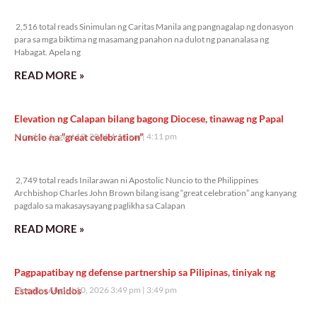
2,516 total reads
2,516 total reads Sinimulan ng Caritas Manila ang pangnagalap ng donasyon
para sa mga biktima ng masamang panahon na dulot ng pananalasa ng
Habagat. Apela ng
READ MORE »
Elevation ng Calapan bilang bagong Diocese, tinawag ng Papal
Nuncio na “great celebration”
Monday, August 10, 2026 4:11 pm
4:11 pm
2,749 total reads
2,749 total reads Inilarawan ni Apostolic Nuncio to the Philippines
Archbishop Charles John Brown bilang isang “great celebration” ang kanyang
pagdalo sa makasaysayang paglikha sa Calapan
READ MORE »
Pagpapatibay ng defense partnership sa Pilipinas, tiniyak ng
Estados Unidos
Monday, August 10, 2026 3:49 pm
3:49 pm
3,056 total reads