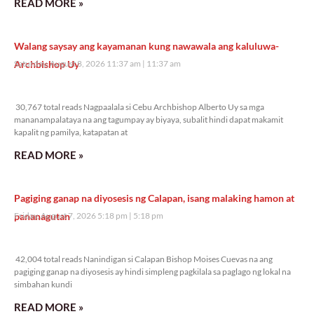
READ MORE »
Walang saysay ang kayamanan kung nawawala ang kaluluwa-
Archbishop Uy
Saturday, August 8, 2026 11:37 am
11:37 am
30,767 total reads
30,767 total reads Nagpaalala si Cebu Archbishop Alberto Uy sa mga
mananampalataya na ang tagumpay ay biyaya, subalit hindi dapat makamit
kapalit ng pamilya, katapatan at
READ MORE »
Pagiging ganap na diyosesis ng Calapan, isang malaking hamon at
pananagutan
Friday, August 7, 2026 5:18 pm
5:18 pm
42,004 total reads
42,004 total reads Nanindigan si Calapan Bishop Moises Cuevas na ang
pagiging ganap na diyosesis ay hindi simpleng pagkilala sa paglago ng lokal na
simbahan kundi
READ MORE »