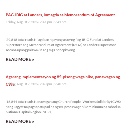
PAG-IBIG at Landers, lumagda sa Memorandum of Agreement
Friday, August 7, 2026 2:41 pm
2:41 pm
29,818 total reads
29,818 total reads Nilagdaan ngayong araw ng Pag-IBIG Fund at Landers
Superstore ang Memorandum of Agreement (MOA) sa Landers Superstore
Aseana upang palawakin ang mga benepisyong
READ MORE »
Agarang implementasyon ng 85-pisong wage hike, panawagan ng
CWS
Friday, August 7, 2026 2:40 pm
2:40 pm
16,844 total reads
16,844 total reads Nanawagan ang Church People–Workers Solidarity (CWS)
nang kagyat na pagpapatupad na ng 85-pesos wage hike minimum na sahod sa
National Capital Region (NCR),
READ MORE »