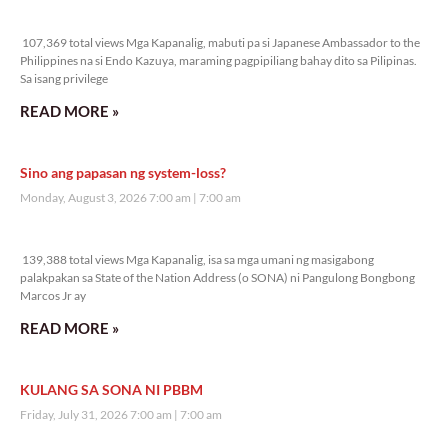
107,369 total views
107,369 total views Mga Kapanalig, mabuti pa si Japanese Ambassador to the
Philippines na si Endo Kazuya, maraming pagpipiliang bahay dito sa Pilipinas.
Sa isang privilege
READ MORE »
Sino ang papasan ng system-loss?
Monday, August 3, 2026 7:00 am
7:00 am
139,388 total views
139,388 total views Mga Kapanalig, isa sa mga umani ng masigabong
palakpakan sa State of the Nation Address (o SONA) ni Pangulong Bongbong
Marcos Jr ay
READ MORE »
KULANG SA SONA NI PBBM
Friday, July 31, 2026 7:00 am
7:00 am