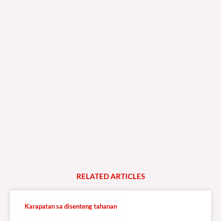
RELATED
A
R
T
I
C
L
E
S
Karapatan sa disenteng tahanan