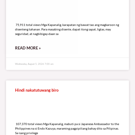
75,911 total views
75,911 total views Mga Kapanalig, karapatan ng bawat tao ang magkaroon ng
disenteng tahanan. Para masabing disente, dapat itong sapat, ligtas, may
seguridad, at nagbibigay-daan sa
READ MORE »
Wednesday, August 5, 2026 7:00 am
Hindi nakatutuwang biro
107,370 total views
107,370 total views Mga Kapanalig, mabuti pa si Japanese Ambassador to the
Philippines na si Endo Kazuya, maraming pagpipiliang bahay dito sa Pilipinas.
Sa isang privilege