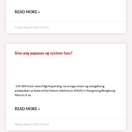
READ MORE »
Tuesday, August 4, 2026 7:00 am
Sino ang papasan ng system-loss?
139,389 total views
139,389 total views Mga Kapanalig, isa sa mga umani ng masigabong
palakpakan sa State of the Nation Address (o SONA) ni Pangulong Bongbong
Marcos Jr ay
READ MORE »
Monday, August 3, 2026 7:00 am