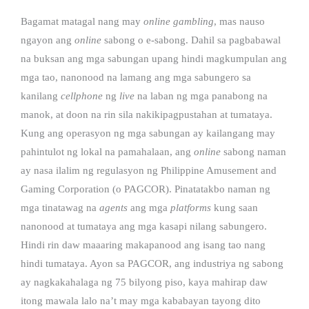
Bagamat matagal nang may
online gambling
, mas nauso
ngayon ang
online
sabong o e-sabong. Dahil sa pagbabawal
na buksan ang mga sabungan upang hindi magkumpulan ang
mga tao, nanonood na lamang ang mga sabungero sa
kanilang
cellphone
ng
live
na laban ng mga panabong na
manok, at doon na rin sila nakikipagpustahan at tumataya.
Kung ang operasyon ng mga sabungan ay kailangang may
pahintulot ng lokal na pamahalaan, ang
online
sabong naman
ay nasa ilalim ng regulasyon ng Philippine Amusement and
Gaming Corporation (o PAGCOR). Pinatatakbo naman ng
mga tinatawag na
agents
ang mga
platforms
kung saan
nanonood at tumataya ang mga kasapi nilang sabungero.
Hindi rin daw maaaring makapanood ang isang tao nang
hindi tumataya. Ayon sa PAGCOR, ang industriya ng sabong
ay nagkakahalaga ng 75 bilyong piso, kaya mahirap daw
itong mawala lalo na’t may mga kababayan tayong dito