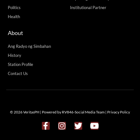
Politics
Institutional Partner
Health
About
Ang Radyo ng Simbahan
History
Station Profile
Contact Us
© 2026 VeritasPH | Powered by RV846-Social Media Team |
Privacy Policy
F
I
T
Y
a
n
w
o
c
s
i
u