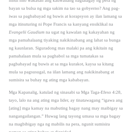
hindi nito wakasan ang katiwaliang naglalagay ng pera ng
bayan sa bulsa ng mga sakim na tao sa gobyerno? Ang pag-
iwas sa pagbabayad ng buwis at korapsyon ay ilan lamang sa
mga itinuturing ni Pope Francis sa kanyang ensiklikal na
Evangelii Gaudium
na ugat ng kawalan ng kakayahan ng
mga pamahalaang tiyaking nakikinabang ang lahat sa bunga
ng kaunlaran. Siguradong mas malaki pa ang kikitain ng
pamahalaan mula sa paghabol sa mga tumatakas sa
pagbabayad ng buwis at sa mga kurakot, kaysa sa kitang
mula sa pagsusugal, na iilan lamang ang nakikinabang at
sumisira sa buhay ng ating mga kababayan.
Mga Kapanalig, katulad ng sinasabi sa Mga Taga-Efeso 4:28,
tayo, lalo na ang ating mga lider, ay tinatawagang “igawa ang
[ating] mga kamay na mabuting bagay nang may maibigay sa
nangangailangan.” Huwag lang tayong umasa sa mga bagay
na magbibigay nga ng mabilis na pera, ngunit sumisira
naman sa ating buhay at dignidad.