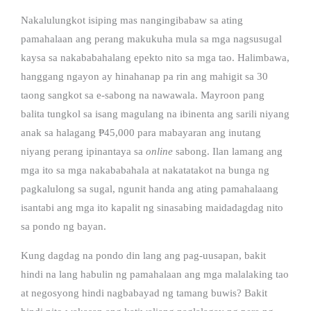
Nakalulungkot isiping mas nangingibabaw sa ating
pamahalaan ang perang makukuha mula sa mga nagsusugal
kaysa sa nakababahalang epekto nito sa mga tao. Halimbawa,
hanggang ngayon ay hinahanap pa rin ang mahigit sa 30
taong sangkot sa e-sabong na nawawala. Mayroon pang
balita tungkol sa isang magulang na ibinenta ang sarili niyang
anak sa halagang ₱45,000 para mabayaran ang inutang
niyang perang ipinantaya sa
online
sabong. Ilan lamang ang
mga ito sa mga nakababahala at nakatatakot na bunga ng
pagkalulong sa sugal, ngunit handa ang ating pamahalaang
isantabi ang mga ito kapalit ng sinasabing maidadagdag nito
sa pondo ng bayan.
Kung dagdag na pondo din lang ang pag-uusapan, bakit
hindi na lang habulin ng pamahalaan ang mga malalaking tao
at negosyong hindi nagbabayad ng tamang buwis? Bakit