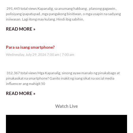
291,445 total views
291,445 total views Kapanalig, sa anumang hakbang., planong gagawin.,
polisiyang ipapatupad.,mga pangakong binitiwan, o mga usapin na sadyang
iniiwasan. Lagi itong may kulang. Hindi ibig sabihin,
READ MORE »
Para sa isang smartphone?
Wednesday, July 29, 2026 7:00 am
7:00 am
312,367 total views
312,367 total views Mga Kapanalig, sinong ayaw manalo ng pinakabago at
pinakasikat na smartphone? Ganito inakit ng isang sikat na social media
influencer ang mahigit 50
READ MORE »
Watch Live