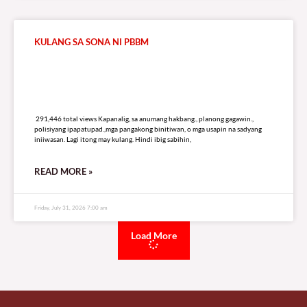
KULANG SA SONA NI PBBM
291,446 total views
291,446 total views Kapanalig, sa anumang hakbang., planong gagawin.,
polisiyang ipapatupad.,mga pangakong binitiwan, o mga usapin na sadyang
iniiwasan. Lagi itong may kulang. Hindi ibig sabihin,
READ MORE »
Friday, July 31, 2026 7:00 am
Load More