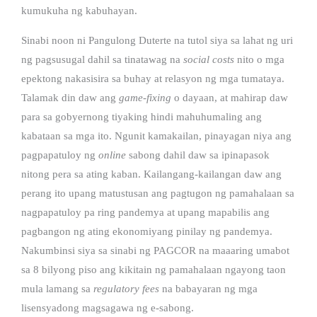
kumukuha ng kabuhayan.
Sinabi noon ni Pangulong Duterte na tutol siya sa lahat ng uri
ng pagsusugal dahil sa tinatawag na
social costs
nito o mga
epektong nakasisira sa buhay at relasyon ng mga tumataya.
Talamak din daw ang
game-fixing
o dayaan, at mahirap daw
para sa gobyernong tiyaking hindi mahuhumaling ang
kabataan sa mga ito. Ngunit kamakailan, pinayagan niya ang
pagpapatuloy ng
online
sabong dahil daw sa ipinapasok
nitong pera sa ating kaban. Kailangang-kailangan daw ang
perang ito upang matustusan ang pagtugon ng pamahalaan sa
nagpapatuloy pa ring pandemya at upang mapabilis ang
pagbangon ng ating ekonomiyang pinilay ng pandemya.
Nakumbinsi siya sa sinabi ng PAGCOR na maaaring umabot
sa 8 bilyong piso ang kikitain ng pamahalaan ngayong taon
mula lamang sa
regulatory fees
na babayaran ng mga
lisensyadong magsagawa ng e-sabong.