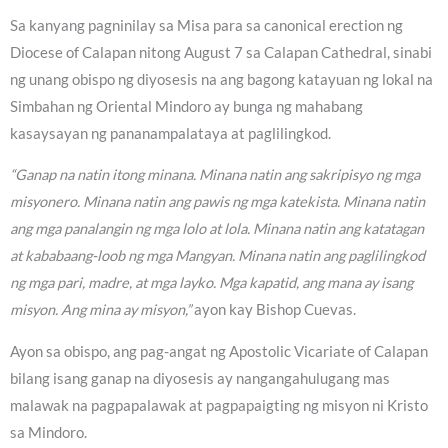
Sa kanyang pagninilay sa Misa para sa canonical erection ng
Diocese of Calapan nitong August 7 sa Calapan Cathedral, sinabi
ng unang obispo ng diyosesis na ang bagong katayuan ng lokal na
Simbahan ng Oriental Mindoro ay bunga ng mahabang
kasaysayan ng pananampalataya at paglilingkod.
“Ganap na natin itong minana. Minana natin ang sakripisyo ng mga
misyonero. Minana natin ang pawis ng mga katekista. Minana natin
ang mga panalangin ng mga lolo at lola. Minana natin ang katatagan
at kababaang-loob ng mga Mangyan. Minana natin ang paglilingkod
ng mga pari, madre, at mga layko. Mga kapatid, ang mana ay isang
misyon. Ang mina ay misyon,”
ayon kay Bishop Cuevas.
Ayon sa obispo, ang pag-angat ng Apostolic Vicariate of Calapan
bilang isang ganap na diyosesis ay nangangahulugang mas
malawak na pagpapalawak at pagpapaigting ng misyon ni Kristo
sa Mindoro.