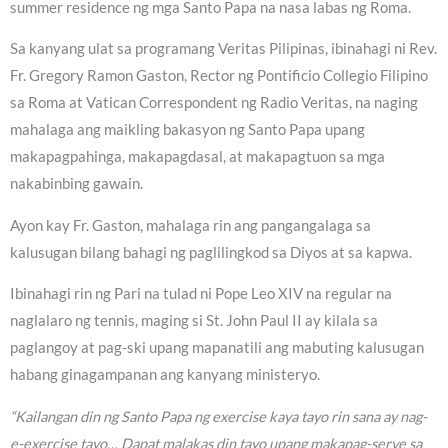
summer residence ng mga Santo Papa na nasa labas ng Roma.
Sa kanyang ulat sa programang Veritas Pilipinas, ibinahagi ni Rev.
Fr. Gregory Ramon Gaston, Rector ng Pontificio Collegio Filipino
sa Roma at Vatican Correspondent ng Radio Veritas, na naging
mahalaga ang maikling bakasyon ng Santo Papa upang
makapagpahinga, makapagdasal, at makapagtuon sa mga
nakabinbing gawain.
Ayon kay Fr. Gaston, mahalaga rin ang pangangalaga sa
kalusugan bilang bahagi ng paglilingkod sa Diyos at sa kapwa.
Ibinahagi rin ng Pari na tulad ni Pope Leo XIV na regular na
naglalaro ng tennis, maging si St. John Paul II ay kilala sa
paglangoy at pag-ski upang mapanatili ang mabuting kalusugan
habang ginagampanan ang kanyang ministeryo.
“Kailangan din ng Santo Papa ng exercise kaya tayo rin sana ay nag-
e-exercise tayo… Dapat malakas din tayo upang makapag-serve sa