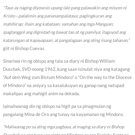
“Tayo ay naging diyosesis upang lalo pang palawakin ang misyon ni
Kristo—palalimin ang pananampalataya; paglingkuran ang
mahihirap; ihain ang kabataan; samahan ang mga Mangyan;
ipagtanggol ang dignidad ng bawat tao at ng pamilya; itaguyod ang
katarungan at kapayapaan; at pangalagaan ang ating iisang tahanan,”
giit ni Bishop Cuevas.
Sinariwa rin ng obispo ang tala sa diary ni Bishop William
Duschak, SVD noong 1962, kung saan isinulat niya ang katagang
“Auf dem Weg zum Bistum Mindoro” o “On the way to the Diocese
of Mindoro” na aniya’y sa kasalukuyan ay ganap nang natupad
makalipas ang mahigit anim na dekada.
Ipinaliwanag din ng obispo na higit pa sa pinagmulan ng
pangalang Mina de Oro ang tunay na kayamanan ng Mindoro.
“Maliwanag po sa ating mga pagbasa, at maging sa diary ni Bishop
Duschak na ang tunay na ginto ng Mindoro ay ang Espiritu Santo na