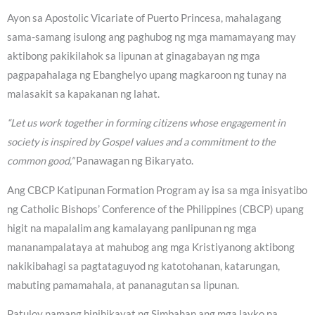
Ayon sa Apostolic Vicariate of Puerto Princesa, mahalagang
sama-samang isulong ang paghubog ng mga mamamayang may
aktibong pakikilahok sa lipunan at ginagabayan ng mga
pagpapahalaga ng Ebanghelyo upang magkaroon ng tunay na
malasakit sa kapakanan ng lahat.
“Let us work together in forming citizens whose engagement in
society is inspired by Gospel values and a commitment to the
common good,”
Panawagan ng Bikaryato.
Ang CBCP Katipunan Formation Program ay isa sa mga inisyatibo
ng Catholic Bishops’ Conference of the Philippines (CBCP) upang
higit na mapalalim ang kamalayang panlipunan ng mga
mananampalataya at mahubog ang mga Kristiyanong aktibong
nakikibahagi sa pagtataguyod ng katotohanan, katarungan,
mabuting pamamahala, at pananagutan sa lipunan.
Patuloy namang hinihikayat ng Simbahan ang mga layko na