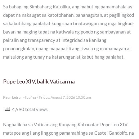
Sa bahagi ng Simbahang Katolika, ang mabuting pamamahala ay
dapat na nakaugat sa katotohanan, pananagutan, at paglilingkod
sa kabutihang panlahat kung saan tinatawagan ang mga lingkod-
bayan na maging tapat na katiwala ng pondo ng sambayanan at
pairalin ang transparency at integridad sa kanilang
panunungkulan, upang mapanatili ang tiwala ng mamamayan at
maisulong ang tunay na katarungan at kabutihang panlahat.
Pope Leo XIV, balik Vatican na
Reyn Letran - Ibañez
Friday, August 7, 2026 10:50 am
4,990 total views
Nagbalik na sa Vatican ang Kanyang Kabanalan Pope Leo XIV
matapos ang ilang linggong pamamahinga sa Castel Gandolfo, na