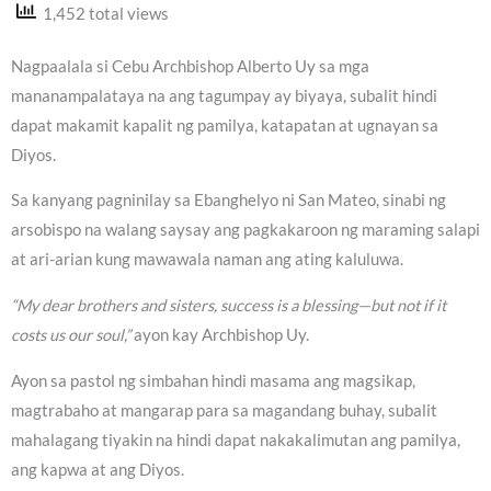
1,452 total views
Nagpaalala si Cebu Archbishop Alberto Uy sa mga
mananampalataya na ang tagumpay ay biyaya, subalit hindi
dapat makamit kapalit ng pamilya, katapatan at ugnayan sa
Diyos.
Sa kanyang pagninilay sa Ebanghelyo ni San Mateo, sinabi ng
arsobispo na walang saysay ang pagkakaroon ng maraming salapi
at ari-arian kung mawawala naman ang ating kaluluwa.
“My dear brothers and sisters, success is a blessing—but not if it
costs us our soul,”
ayon kay Archbishop Uy.
Ayon sa pastol ng simbahan hindi masama ang magsikap,
magtrabaho at mangarap para sa magandang buhay, subalit
mahalagang tiyakin na hindi dapat nakakalimutan ang pamilya,
ang kapwa at ang Diyos.