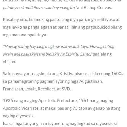
patuloy na kumikilos sa sambayanang ito,”
ani Bishop Cuevas.
Kasabay nito, hinimok ng pastol ang mga pari, mga relihiyoso at
mga layko na pangalagaan at panatilihin ang pagbubuklod bilang
mga mananampalataya.
“Huwag nating hayaang magkawatak-watak tayo. Huwag nating
sirain ang pagkakaisang binigkis ng Espiritu Santo,”
paalala ng
obispo.
Sa kasaysayan, nagsimula ang Kristiyanismo sa isla noong 1600s
sa pamamagitan ng pagmimisyon ng mga Augustinian,
Franciscan, Jesuit, Recollect, at SVD.
1936 nang maging Apostolic Prefecture, 1961 nang maging
Apostolic Vicariate, at makalipas ang 75 taon ay ganap na itong
naging diyosesis.
Isa sa mga tanyang na misyonerong naglingkod sa diyosesis si