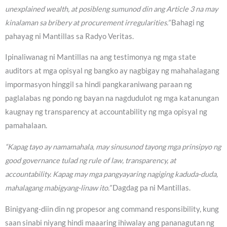
unexplained wealth, at posibleng sumunod din ang Article 3 na may
kinalaman sa bribery at procurement irregularities.”
Bahagi ng
pahayag ni Mantillas sa Radyo Veritas.
Ipinaliwanag ni Mantillas na ang testimonya ng mga state
auditors at mga opisyal ng bangko ay nagbigay ng mahahalagang
impormasyon hinggil sa hindi pangkaraniwang paraan ng
paglalabas ng pondo ng bayan na nagdudulot ng mga katanungan
kaugnay ng transparency at accountability ng mga opisyal ng
pamahalaan.
“Kapag tayo ay namamahala, may sinusunod tayong mga prinsipyo ng
good governance tulad ng rule of law, transparency, at
accountability. Kapag may mga pangyayaring nagiging kaduda-duda,
mahalagang mabigyang-linaw ito.”
Dagdag pa ni Mantillas.
Binigyang-diin din ng propesor ang command responsibility, kung
saan sinabi niyang hindi maaaring ihiwalay ang pananagutan ng