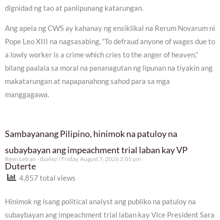
dignidad ng tao at panlipunang katarungan.
Ang apela ng CWS ay kahanay ng ensiklikal na Rerum Novarum ni
Pope Leo XIII na nagsasabing, “To defraud anyone of wages due to
a lowly worker is a crime which cries to the anger of heaven,”
bilang paalala sa moral na pananagutan ng lipunan na tiyakin ang
makatarungan at napapanahong sahod para sa mga
manggagawa.
Sambayanang Pilipino, hinimok na patuloy na
subaybayan ang impeachment trial laban kay VP
Reyn Letran - Ibañez
Friday, August 7, 2026 2:01 pm
Duterte
4,857 total views
Hinimok ng isang political analyst ang publiko na patuloy na
subaybayan ang impeachment trial laban kay Vice President Sara