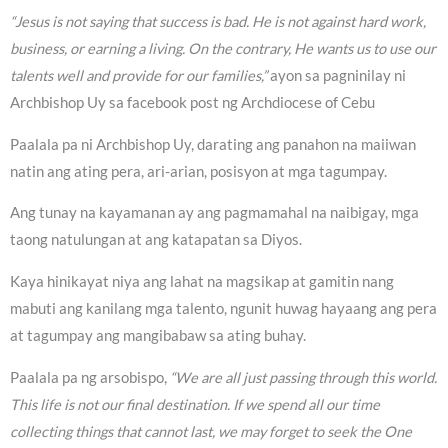
“Jesus is not saying that success is bad. He is not against hard work,
business, or earning a living. On the contrary, He wants us to use our
talents well and provide for our families,”
ayon sa pagninilay ni
Archbishop Uy sa facebook post ng Archdiocese of Cebu
Paalala pa ni Archbishop Uy, darating ang panahon na maiiwan
natin ang ating pera, ari-arian, posisyon at mga tagumpay.
Ang tunay na kayamanan ay ang pagmamahal na naibigay, mga
taong natulungan at ang katapatan sa Diyos.
Kaya hinikayat niya ang lahat na magsikap at gamitin nang
mabuti ang kanilang mga talento, ngunit huwag hayaang ang pera
at tagumpay ang mangibabaw sa ating buhay.
Paalala pa ng arsobispo,
“We are all just passing through this world.
This life is not our final destination. If we spend all our time
collecting things that cannot last, we may forget to seek the One