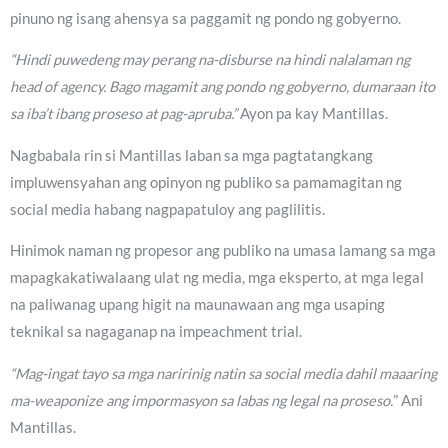
pinuno ng isang ahensya sa paggamit ng pondo ng gobyerno.
“Hindi puwedeng may perang na-disburse na hindi nalalaman ng
head of agency. Bago magamit ang pondo ng gobyerno, dumaraan ito
sa iba’t ibang proseso at pag-apruba.”
Ayon pa kay Mantillas.
Nagbabala rin si Mantillas laban sa mga pagtatangkang
impluwensyahan ang opinyon ng publiko sa pamamagitan ng
social media habang nagpapatuloy ang paglilitis.
Hinimok naman ng propesor ang publiko na umasa lamang sa mga
mapagkakatiwalaang ulat ng media, mga eksperto, at mga legal
na paliwanag upang higit na maunawaan ang mga usaping
teknikal sa nagaganap na impeachment trial.
“Mag-ingat tayo sa mga naririnig natin sa social media dahil maaaring
ma-weaponize ang impormasyon sa labas ng legal na proseso.
” Ani
Mantillas.