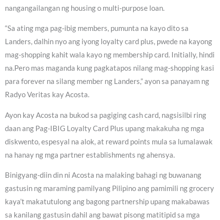
nangangailangan ng housing o multi-purpose loan.
“Sa ating mga pag-ibig members, pumunta na kayo dito sa
Landers, dalhin nyo ang iyong loyalty card plus, pwede na kayong
mag-shopping kahit wala kayo ng membership card. Initially, hindi
na.Pero mas maganda kung pagkatapos nilang mag-shopping kasi
para forever na silang member ng Landers,” ayon sa panayam ng
Radyo Veritas kay Acosta.
Ayon kay Acosta na bukod sa pagiging cash card, nagsisilbi ring
daan ang Pag-IBIG Loyalty Card Plus upang makakuha ng mga
diskwento, espesyal na alok, at reward points mula sa lumalawak
na hanay ng mga partner establishments ng ahensya.
Binigyang-diin din ni Acosta na malaking bahagi ng buwanang
gastusin ng maraming pamilyang Pilipino ang pamimili ng grocery
kaya’t makatutulong ang bagong partnership upang makabawas
sa kanilang gastusin dahil ang bawat pisong matitipid sa mga