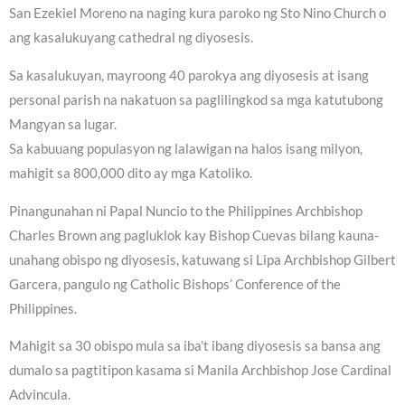
San Ezekiel Moreno na naging kura paroko ng Sto Nino Church o
ang kasalukuyang cathedral ng diyosesis.
Sa kasalukuyan, mayroong 40 parokya ang diyosesis at isang
personal parish na nakatuon sa paglilingkod sa mga katutubong
Mangyan sa lugar.
Sa kabuuang populasyon ng lalawigan na halos isang milyon,
mahigit sa 800,000 dito ay mga Katoliko.
Pinangunahan ni Papal Nuncio to the Philippines Archbishop
Charles Brown ang pagluklok kay Bishop Cuevas bilang kauna-
unahang obispo ng diyosesis, katuwang si Lipa Archbishop Gilbert
Garcera, pangulo ng Catholic Bishops’ Conference of the
Philippines.
Mahigit sa 30 obispo mula sa iba’t ibang diyosesis sa bansa ang
dumalo sa pagtitipon kasama si Manila Archbishop Jose Cardinal
Advincula.