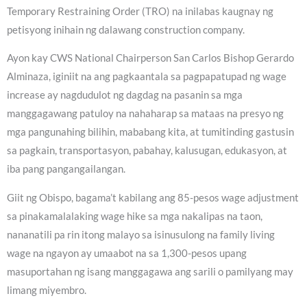
Temporary Restraining Order (TRO) na inilabas kaugnay ng
petisyong inihain ng dalawang construction company.
Ayon kay CWS National Chairperson San Carlos Bishop Gerardo
Alminaza, iginiit na ang pagkaantala sa pagpapatupad ng wage
increase ay nagdudulot ng dagdag na pasanin sa mga
manggagawang patuloy na nahaharap sa mataas na presyo ng
mga pangunahing bilihin, mababang kita, at tumitinding gastusin
sa pagkain, transportasyon, pabahay, kalusugan, edukasyon, at
iba pang pangangailangan.
Giit ng Obispo, bagama’t kabilang ang 85-pesos wage adjustment
sa pinakamalalaking wage hike sa mga nakalipas na taon,
nananatili pa rin itong malayo sa isinusulong na family living
wage na ngayon ay umaabot na sa 1,300-pesos upang
masuportahan ng isang manggagawa ang sarili o pamilyang may
limang miyembro.