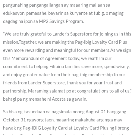
pangunahing pangangailangan ay maaaring mailaan sa
edukasyon, pamasahe, bayarin sa kuryente at tubig, o maging
dagdag na ipon sa MP2 Savings Program.
“We are truly grateful to Lander’s Superstore for joining us in this
mission.Together, we are making the Pag-ibig Loyalty Card Plus
even more rewarding and meaningful for our members.As we sign
this Memorandum of Agreement today, we reaffirm our
commitment to helping Filipino families save more, spend wisely,
and enjoy greater value from their pag-ibig membership.To our
friends from Lander Superstore, thank you for your trust and
partnership. Maraming salamat po at congratulations to all of us,”
bahagi pa ng mensahe ni Acosta sa gawain.
Sa bisa ng kasunduan na nagsimula noong August 01 hanggang
October 31 ngayong taon, maaaring makakuha ang mga may
hawak ng Pag-IBIG Loyalty Card at Loyalty Card Plus ng libreng