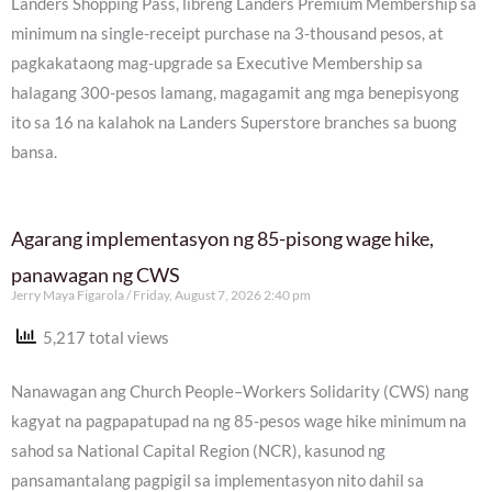
Landers Shopping Pass, libreng Landers Premium Membership sa
minimum na single-receipt purchase na 3-thousand pesos, at
pagkakataong mag-upgrade sa Executive Membership sa
halagang 300-pesos lamang, magagamit ang mga benepisyong
ito sa 16 na kalahok na Landers Superstore branches sa buong
bansa.
Agarang implementasyon ng 85-pisong wage hike,
panawagan ng CWS
Jerry Maya Figarola
Friday, August 7, 2026 2:40 pm
5,217 total views
Nanawagan ang Church People–Workers Solidarity (CWS) nang
kagyat na pagpapatupad na ng 85-pesos wage hike minimum na
sahod sa National Capital Region (NCR), kasunod ng
pansamantalang pagpigil sa implementasyon nito dahil sa