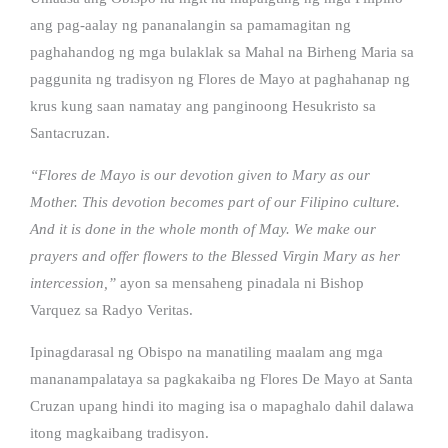
ang pag-aalay ng pananalangin sa pamamagitan ng
paghahandog ng mga bulaklak sa Mahal na Birheng Maria sa
paggunita ng tradisyon ng Flores de Mayo at paghahanap ng
krus kung saan namatay ang panginoong Hesukristo sa
Santacruzan.
“Flores de Mayo is our devotion given to Mary as our
Mother. This devotion becomes part of our Filipino culture.
And it is done in the whole month of May. We make our
prayers and offer flowers to the Blessed Virgin Mary as her
intercession,”
ayon sa mensaheng pinadala ni Bishop
Varquez sa Radyo Veritas.
Ipinagdarasal ng Obispo na manatiling maalam ang mga
mananampalataya sa pagkakaiba ng Flores De Mayo at Santa
Cruzan upang hindi ito maging isa o mapaghalo dahil dalawa
itong magkaibang tradisyon.