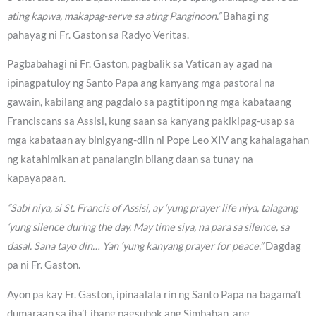
ating kapwa, makapag-serve sa ating Panginoon.”
Bahagi ng
pahayag ni Fr. Gaston sa Radyo Veritas.
Pagbabahagi ni Fr. Gaston, pagbalik sa Vatican ay agad na
ipinagpatuloy ng Santo Papa ang kanyang mga pastoral na
gawain, kabilang ang pagdalo sa pagtitipon ng mga kabataang
Franciscans sa Assisi, kung saan sa kanyang pakikipag-usap sa
mga kabataan ay binigyang-diin ni Pope Leo XIV ang kahalagahan
ng katahimikan at panalangin bilang daan sa tunay na
kapayapaan.
“Sabi niya, si St. Francis of Assisi, ay ‘yung prayer life niya, talagang
‘yung silence during the day. May time siya, na para sa silence, sa
dasal. Sana tayo din… Yan ‘yung kanyang prayer for peace.”
Dagdag
pa ni Fr. Gaston.
Ayon pa kay Fr. Gaston, ipinaalala rin ng Santo Papa na bagama’t
dumaraan sa iba’t ibang pagsubok ang Simbahan, ang