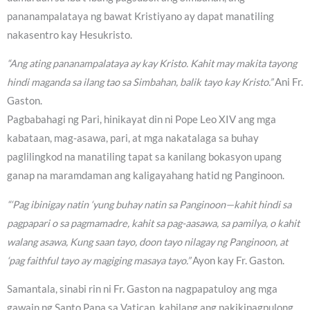
pananampalataya ng bawat Kristiyano ay dapat manatiling
nakasentro kay Hesukristo.
“Ang ating pananampalataya ay kay Kristo. Kahit may makita tayong
hindi maganda sa ilang tao sa Simbahan, balik tayo kay Kristo.”
Ani Fr.
Gaston.
Pagbabahagi ng Pari, hinikayat din ni Pope Leo XIV ang mga
kabataan, mag-asawa, pari, at mga nakatalaga sa buhay
paglilingkod na manatiling tapat sa kanilang bokasyon upang
ganap na maramdaman ang kaligayahang hatid ng Panginoon.
“‘Pag ibinigay natin ‘yung buhay natin sa Panginoon—kahit hindi sa
pagpapari o sa pagmamadre, kahit sa pag-aasawa, sa pamilya, o kahit
walang asawa, Kung saan tayo, doon tayo nilagay ng Panginoon, at
‘pag faithful tayo ay magiging masaya tayo.”
Ayon kay Fr. Gaston.
Samantala, sinabi rin ni Fr. Gaston na nagpapatuloy ang mga
gawain ng Santo Papa sa Vatican, kabilang ang pakikipagpulong