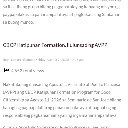
sa iba’t ibang grupo bilang pagpapatuloy ng kanyang misyon ng
pagpapalakas sa pananampalataya at pagkakaisa ng Simbahan
sa buong mundo.
CBCP Katipunan Formation, ilulunsad ng AVPP
Reyn Letran - Ibañez
Friday, August 7, 2026 10:28 am
4,552 total views
Nakatakdang ilunsad ng Apostolic Vicariate of Puerto Princesa
(AVPP) ang CBCP Katipunan Formation Program for Good
Citizenship sa Agosto 11, 2026 sa Seminario de San Jose bilang
bahagi ng pagpapalalim ng pananampalataya at paghubog ng
responsableng pagkamamamayan ng mga mananampalataya.
Ayon sa Apostolic Vicariate of Puerto Princesa, layunin ng