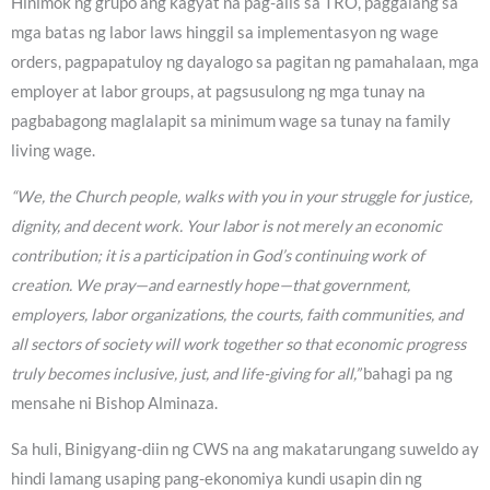
Hinimok ng grupo ang kagyat na pag-alis sa TRO, paggalang sa
mga batas ng labor laws hinggil sa implementasyon ng wage
orders, pagpapatuloy ng dayalogo sa pagitan ng pamahalaan, mga
employer at labor groups, at pagsusulong ng mga tunay na
pagbabagong maglalapit sa minimum wage sa tunay na family
living wage.
“We, the Church people, walks with you in your struggle for justice,
dignity, and decent work. Your labor is not merely an economic
contribution; it is a participation in God’s continuing work of
creation. We pray—and earnestly hope—that government,
employers, labor organizations, the courts, faith communities, and
all sectors of society will work together so that economic progress
truly becomes inclusive, just, and life-giving for all,”
bahagi pa ng
mensahe ni Bishop Alminaza.
Sa huli, Binigyang-diin ng CWS na ang makatarungang suweldo ay
hindi lamang usaping pang-ekonomiya kundi usapin din ng