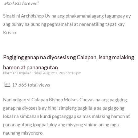
who lasts forever.”
Sinabi ni Archbishop Uy na ang pinakamahalagang tagumpay ay
ang buhay na puno ng pagmamahal at nananatiling tapat kay
Kristo.
Pagiging ganap na diyosesis ng Calapan, isang malaking
hamon at pananagutan
Norman Dequia
Friday, August 7, 2026 5:18 pm
17,665 total views
Nanindigan si Calapan Bishop Moises Cuevas na ang pagiging
ganap na diyosesis ay hindi simpleng pagkilala sa paglago ng
lokal na simbahan kundi pagtanggap sa mas malaking hamon at
pananagutang ipagpatuloy ang misyong sinimulan ng mga
naunang misyonero.