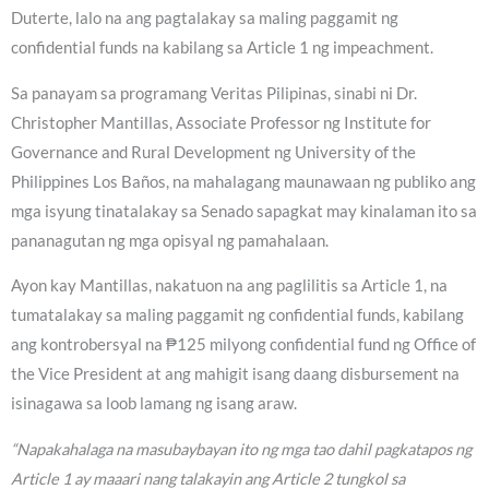
Duterte, lalo na ang pagtalakay sa maling paggamit ng
confidential funds na kabilang sa Article 1 ng impeachment.
Sa panayam sa programang Veritas Pilipinas, sinabi ni Dr.
Christopher Mantillas, Associate Professor ng Institute for
Governance and Rural Development ng University of the
Philippines Los Baños, na mahalagang maunawaan ng publiko ang
mga isyung tinatalakay sa Senado sapagkat may kinalaman ito sa
pananagutan ng mga opisyal ng pamahalaan.
Ayon kay Mantillas, nakatuon na ang paglilitis sa Article 1, na
tumatalakay sa maling paggamit ng confidential funds, kabilang
ang kontrobersyal na ₱125 milyong confidential fund ng Office of
the Vice President at ang mahigit isang daang disbursement na
isinagawa sa loob lamang ng isang araw.
“Napakahalaga na masubaybayan ito ng mga tao dahil pagkatapos ng
Article 1 ay maaari nang talakayin ang Article 2 tungkol sa