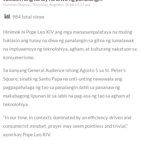
Norman Dequia
Thursday, August 6, 2026 11:17 am
984 total views
Hinimok ni Pope Leo XIV ang mga mananampalataya na muling
tuklasin ang tunay na diwa ng panalangin sa gitna ng lumalawak
na impluwensya ng teknolohiya, agham, at kulturang nakatuon sa
konsumerismo.
Sa kanyang General Audience nitong Agosto 5 sa St. Peter’s
Square, sinabi ng Santo Papa na unti-unting nawawala ang
pagpapahalaga ng tao sa panalangin dahil sa pananaw ng
makabagong lipunan at sa labis na pag-asa ng tao sa agham at
teknolohiya.
“In our time, in contexts dominated by an efficiency-driven and
consumerist mindset, prayer may seem pointless and trivial,”
ayon kay Pope Leo XIV.