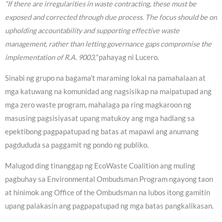
“If there are irregularities in waste contracting, these must be
exposed and corrected through due process. The focus should be on
upholding accountability and supporting effective waste
management, rather than letting governance gaps compromise the
implementation of R.A. 9003,”
pahayag ni Lucero.
Sinabi ng grupo na bagama’t maraming lokal na pamahalaan at
mga katuwang na komunidad ang nagsisikap na maipatupad ang
mga zero waste program, mahalaga pa ring magkaroon ng
masusing pagsisiyasat upang matukoy ang mga hadlang sa
epektibong pagpapatupad ng batas at mapawi ang anumang
pagdududa sa paggamit ng pondo ng publiko.
Malugod ding tinanggap ng EcoWaste Coalition ang muling
pagbuhay sa Environmental Ombudsman Program ngayong taon
at hinimok ang Office of the Ombudsman na lubos itong gamitin
upang palakasin ang pagpapatupad ng mga batas pangkalikasan.