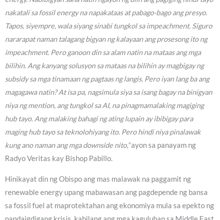
nakatali sa fossil energy na napakataas at pabago-bago ang presyo.
Tapos, siyempre, wala siyang sinabi tungkol sa impeachment. Siguro
nararapat naman talagang bigyan ng kalayaan ang prosesong ito ng
impeachment. Pero ganoon din sa alam natin na mataas ang mga
bilihin. Ang kanyang solusyon sa mataas na bilihin ay magbigay ng
subsidy sa mga tinamaan ng pagtaas ng langis. Pero iyan lang ba ang
magagawa natin? At isa pa, nagsimula siya sa isang bagay na binigyan
niya ng mention, ang tungkol sa AI, na pinagmamalaking magiging
hub tayo. Ang malaking bahagi ng ating lupain ay ibibigay para
maging hub tayo sa teknolohiyang ito. Pero hindi niya pinalawak
kung ano naman ang mga downside nito,”
ayon sa panayam ng
Radyo Veritas kay Bishop Pabillo.
Hinikayat din ng Obispo ang mas malawak na paggamit ng
renewable energy upang mabawasan ang pagdepende ng bansa
sa fossil fuel at maprotektahan ang ekonomiya mula sa epekto ng
pandaigdigang krisis, kabilang ang mga kaguluhan sa Middle East