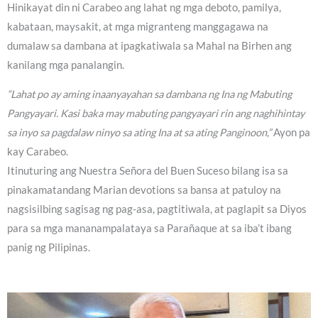
Hinikayat din ni Carabeo ang lahat ng mga deboto, pamilya,
kabataan, maysakit, at mga migranteng manggagawa na
dumalaw sa dambana at ipagkatiwala sa Mahal na Birhen ang
kanilang mga panalangin.
“Lahat po ay aming inaanyayahan sa dambana ng Ina ng Mabuting
Pangyayari. Kasi baka may mabuting pangyayari rin ang naghihintay
sa inyo sa pagdalaw ninyo sa ating Ina at sa ating Panginoon,”
Ayon pa
kay Carabeo.
Itinuturing ang Nuestra Señora del Buen Suceso bilang isa sa
pinakamatandang Marian devotions sa bansa at patuloy na
nagsisilbing sagisag ng pag-asa, pagtitiwala, at paglapit sa Diyos
para sa mga mananampalataya sa Parañaque at sa iba’t ibang
panig ng Pilipinas.