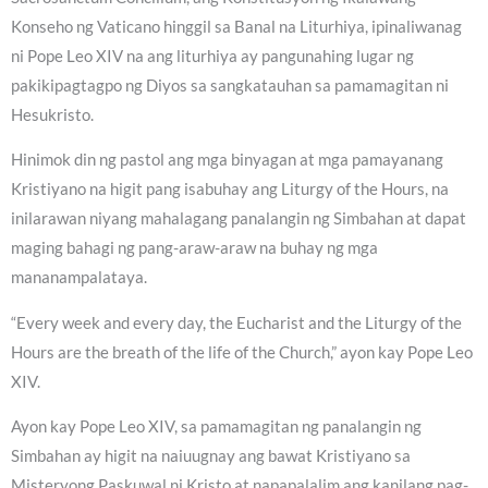
Konseho ng Vaticano hinggil sa Banal na Liturhiya, ipinaliwanag
ni Pope Leo XIV na ang liturhiya ay pangunahing lugar ng
pakikipagtagpo ng Diyos sa sangkatauhan sa pamamagitan ni
Hesukristo.
Hinimok din ng pastol ang mga binyagan at mga pamayanang
Kristiyano na higit pang isabuhay ang Liturgy of the Hours, na
inilarawan niyang mahalagang panalangin ng Simbahan at dapat
maging bahagi ng pang-araw-araw na buhay ng mga
mananampalataya.
“Every week and every day, the Eucharist and the Liturgy of the
Hours are the breath of the life of the Church,” ayon kay Pope Leo
XIV.
Ayon kay Pope Leo XIV, sa pamamagitan ng panalangin ng
Simbahan ay higit na naiuugnay ang bawat Kristiyano sa
Misteryong Paskuwal ni Kristo at napapalalim ang kanilang pag-