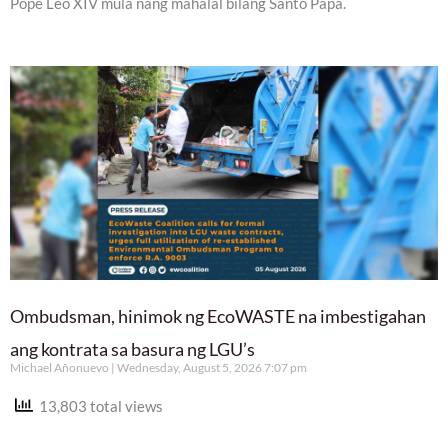
Pope Leo XIV mula nang mahalal bilang Santo Papa.
Ombudsman, hinimok ng EcoWASTE na imbestigahan
ang kontrata sa basura ng LGU’s
Michael Añonuevo
Wednesday, August 5, 2026 7:07 pm
13,803 total views