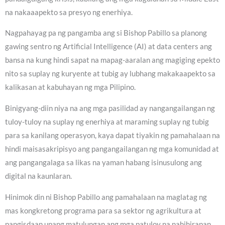
na nakaaapekto sa presyo ng enerhiya.
Nagpahayag pa ng pangamba ang si Bishop Pabillo sa planong
gawing sentro ng Artificial Intelligence (AI) at data centers ang
bansa na kung hindi sapat na mapag-aaralan ang magiging epekto
nito sa suplay ng kuryente at tubig ay lubhang makakaapekto sa
kalikasan at kabuhayan ng mga Pilipino.
Binigyang-diin niya na ang mga pasilidad ay nangangailangan ng
tuloy-tuloy na suplay ng enerhiya at maraming suplay ng tubig
para sa kanilang operasyon, kaya dapat tiyakin ng pamahalaan na
hindi maisasakripisyo ang pangangailangan ng mga komunidad at
ang pangangalaga sa likas na yaman habang isinusulong ang
digital na kaunlaran.
Hinimok din ni Bishop Pabillo ang pamahalaan na maglatag ng
mas kongkretong programa para sa sektor ng agrikultura at
pangisdaan upang matulungan ang mga patuloy na nahihirapan