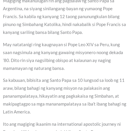
Magiging makahulugan rin ang pagdalaw ng Santo Papa sa
Argentina, na siyang sinilangang-bayan ng yumaong Pope
Francis. Sa kabila ng kanyang 12 taong panunungkulan bilang
pinuno ng Simbahang Katolika, hindi nakabalik si Pope Francis sa
kanyang sariling bansa bilang Santo Papa.
May natatanigi ring kaugnayan si Pope Leo XIV sa Peru, kung
saan nagsimula ang kanyang gawaing misyonero noong dekada
’80. Dito rin siya nagsilbing obispo at kalaunan ay naging
mamamayan ng naturang bansa.
Sa kabuuan, bibisita ang Santo Papa sa 10 lungsod sa loob ng 11
araw, bilang bahagi ng kanyang misyon na palakasin ang
pananampalataya, hikayatin ang pagkakaisa ng Simbahan, at
makipagtagpo sa mga mananampalataya sa iba’t ibang bahagi ng
Latin America.
Ito ang magiging ikaanim na international apostolic journey ni