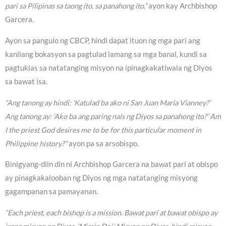
pari sa Pilipinas sa taong ito, sa panahong ito,”
ayon kay Archbishop
Garcera.
Ayon sa pangulo ng CBCP, hindi dapat ituon ng mga pari ang
kanilang bokasyon sa pagtulad lamang sa mga banal, kundi sa
pagtuklas sa natatanging misyon na ipinagkakatiwala ng Diyos
sa bawat isa.
“Ang tanong ay hindi: ‘Katulad ba ako ni San Juan Maria Vianney?’
Ang tanong ay: ‘Ako ba ang paring nais ng Diyos sa panahong ito?’ Am
I the priest God desires me to be for this particular moment in
Philippine history?”
ayon pa sa arsobispo.
Binigyang-diin din ni Archbishop Garcera na bawat pari at obispo
ay pinagkakalooban ng Diyos ng mga natatanging misyong
gagampanan sa pamayanan.
“Each priest, each bishop is a mission. Bawat pari at bawat obispo ay