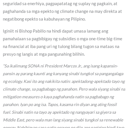
seguridad sa enerhiya, pagpapatatag ng suplay ng pagkain, at
paghahanda sa mga epekto ng climate change na may direkta at
negatibong epekto sa kabuhayan ng Pilipino.
Iginiit ni Bishop Pabillo na hindi dapat umasa lamang ang
pamahalaan sa pagbibigay ng subsidies o mga one-time big-time
na financial at iba pang uri ng tulong bilang tugon sa mataas na
presyo ng langis at mga pangunahing bilihin.
“Sa ikalimang SONA ni President Marcos Jr., ang isang kapansin-
pansin ay parang kaunti ang kanyang sinabi tungkol sa pangangalaga
ng ecology. Kasi ito ang nakikita natin: apektadong-apektado tayo ng
climate change, sa pagbabago ng panahon. Pero wala siyang sinabi na
mitigation measures o kaya paghahanda natin sa pagbabago ng
panahon. Iyan po ang isa. Tapos, kasama rin diyan ang ating fossil
fuel. Sinabi natin na tayo ay apektado ng nangyayari sa giyera sa
Middle East, pero wala man lang siyang sinabi tungkol sa renewable
energy. Nabibigyan sana natin ngayon ng diin ang pagiging hindi tayo