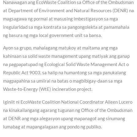
Nanawagan ang EcoWaste Coalition sa Office of the Ombudsman
at Department of Environment and Natural Resources (DENR) na
magsagawa ng pormal at masusing imbestigasyon sa mga
iregularidad sa mga kontrata sa pangongolekta at pamamahala
ng basura ng mga local government unit sa bansa.
Ayon sa grupo, mahalagang matukoy at maitama ang mga
kahinaan sa solid waste management upang matiyak ang ganap
na pagpapatupad ng Ecological Solid Waste Management Act o
Republic Act 9003, sa halip na humantong sa mga panukalang
magpapahina sa umiiral na batas o magbibigay-daan sa mga
Waste-to-Energy (WtE) incineration project.
Iginiit ni EcoWaste Coalition National Coordinator Aileen Lucero
na kinakailangang agarang tugunan ng Office of the Ombudsman
at DENR ang mga alegasyon upang mapanagot ang sinumang
lumabag at mapangalagaan ang pondo ng publiko.