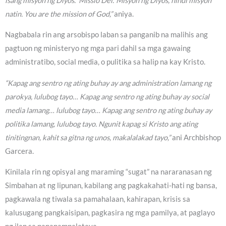
isang misyon ng Diyos. ‘Missio Dei.’ Misyon ng Diyos, hindi misyon
natin. You are the mission of God,”
aniya.
Nagbabala rin ang arsobispo laban sa panganib na malihis ang
pagtuon ng ministeryo ng mga pari dahil sa mga gawaing
administratibo, social media, o pulitika sa halip na kay Kristo.
“Kapag ang sentro ng ating buhay ay ang administration lamang ng
parokya, lulubog tayo… Kapag ang sentro ng ating buhay ay social
media lamang… lulubog tayo… Kapag ang sentro ng ating buhay ay
politika lamang, lulubog tayo. Ngunit kapag si Kristo ang ating
tinitingnan, kahit sa gitna ng unos, makalalakad tayo,”
ani Archbishop
Garcera.
Kinilala rin ng opisyal ang maraming “sugat” na nararanasan ng
Simbahan at ng lipunan, kabilang ang pagkakahati-hati ng bansa,
pagkawala ng tiwala sa pamahalaan, kahirapan, krisis sa
kalusugang pangkaisipan, pagkasira ng mga pamilya, at paglayo