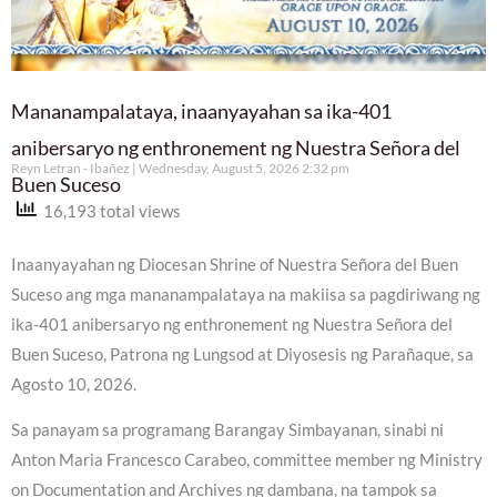
Mananampalataya, inaanyayahan sa ika-401
anibersaryo ng enthronement ng Nuestra Señora del
Reyn Letran - Ibañez
Wednesday, August 5, 2026 2:32 pm
Buen Suceso
16,193 total views
Inaanyayahan ng Diocesan Shrine of Nuestra Señora del Buen
Suceso ang mga mananampalataya na makiisa sa pagdiriwang ng
ika-401 anibersaryo ng enthronement ng Nuestra Señora del
Buen Suceso, Patrona ng Lungsod at Diyosesis ng Parañaque, sa
Agosto 10, 2026.
Sa panayam sa programang Barangay Simbayanan, sinabi ni
Anton Maria Francesco Carabeo, committee member ng Ministry
on Documentation and Archives ng dambana, na tampok sa