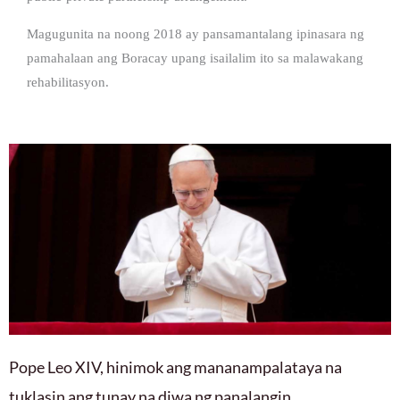
Magugunita na noong 2018 ay pansamantalang ipinasara ng
pamahalaan ang Boracay upang isailalim ito sa malawakang
rehabilitasyon.
Pope Leo XIV, hinimok ang mananampalataya na
tuklasin ang tunay na diwa ng panalangin