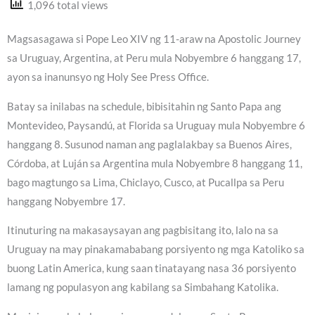
1,096 total views
Magsasagawa si Pope Leo XIV ng 11-araw na Apostolic Journey
sa Uruguay, Argentina, at Peru mula Nobyembre 6 hanggang 17,
ayon sa inanunsyo ng Holy See Press Office.
Batay sa inilabas na schedule, bibisitahin ng Santo Papa ang
Montevideo, Paysandú, at Florida sa Uruguay mula Nobyembre 6
hanggang 8. Susunod naman ang paglalakbay sa Buenos Aires,
Córdoba, at Luján sa Argentina mula Nobyembre 8 hanggang 11,
bago magtungo sa Lima, Chiclayo, Cusco, at Pucallpa sa Peru
hanggang Nobyembre 17.
Itinuturing na makasaysayan ang pagbisitang ito, lalo na sa
Uruguay na may pinakamababang porsiyento ng mga Katoliko sa
buong Latin America, kung saan tinatayang nasa 36 porsiyento
lamang ng populasyon ang kabilang sa Simbahang Katolika.