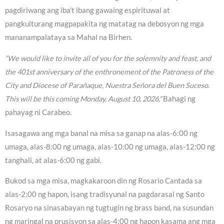
pagdiriwang ang iba’t ibang gawaing espirituwal at
pangkulturang magpapakita ng matatag na debosyon ng mga
mananampalataya sa Mahal na Birhen.
“We would like to invite all of you for the solemnity and feast, and
the 401st anniversary of the enthronement of the Patroness of the
City and Diocese of Parañaque, Nuestra Señora del Buen Suceso.
This will be this coming Monday, August 10, 2026,”
Bahagi ng
pahayag ni Carabeo.
Isasagawa ang mga banal na misa sa ganap na alas-6:00 ng
umaga, alas-8:00 ng umaga, alas-10:00 ng umaga, alas-12:00 ng
tanghali, at alas-6:00 ng gabi.
Bukod sa mga misa, magkakaroon din ng Rosario Cantada sa
alas-2:00 ng hapon, isang tradisyunal na pagdarasal ng Santo
Rosaryo na sinasabayan ng tugtugin ng brass band, na susundan
ng maringal na prusisyon sa alas-4:00 ng hapon kasama ang mga