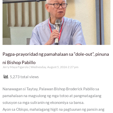
Pagpa-prayoridad ng pamahalaan sa “dole-out”, pinuna
ni Bishop Pabillo
Jerry Maya Figarola
Wednesday, August 5, 2026 2:27 pm
5,273 total views
Nanawagan si Taytay, Palawan Bishop Broderick Pabillo sa
pamahalaan na magsulong ng mga totoo at pangmatagalang
solusyon sa mga suliranin ng ekonomiya sa bansa.
Ayon sa Obispo, mahalagang higit na pagtuunan ng pansin ang