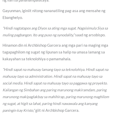
ng ilan sa pananampalataya.
Gayunman, iginiit nitong nananatiling pag-asa ang mensahe ng
Ebanghelyo.
“Hindi nagtatapos ang Diyos sa ating mga sugat. Nagsisimula Siya sa
muling pagbangon. Ito ang puso ng synodality,”
saad ng arsobispo.
Hinamon din ni Archbishop Garcera ang mga pari na maging mga
tagapaghilom ng sugat ng lipunan sa halip na umasa lamang sa
kakayahan sa teknolohiya o pamamahala.
“Hindi sapat na mahusay lamang tayo sa teknolohiya. Hindi sapat na
mahusay tayo sa administration. Hindi sapat na mahusay tayo sa
social media. Hindi sapat na mahusay tayo sa paggawa ng proyekto.
Kailangan ng Simbahan ang paring marunong makiramdam, paring
marunong makipaglakbay sa mahihirap, paring marunong maghilom
ng sugat, at higit sa lahat, paring hindi nawawala ang kanyang
paningin kay Kristo,”
giit ni Archbishop Garcera.