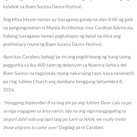
kalahok sa Buen Suceso Dance Festival.
Ang Misa Mayor naman ay isasagawa ganap na alas-6:00 ng gabi
na pangungunahan ni Manila Archbishop Jose Cardinal Advincula,
habang isasagawa naman pagkatapos ng banal na misa ang
preliminary round ng Buen Suceso Dance Festival.
Ayon kay Carabeo, bahagi pa rin ang pagdiriwang ng isang taong
paggunita sa ika-400 taon ng debosyon sa Nuestra Señora del
Buen Suceso na nagsimula noong nakaraang taon, kaya nananatili
pa ring Jubilee Church ang dambana hanggang Setyembre 8,
2026.
“Hanggang September 8 na lang din po ang Jubilee Door. Lalo na po
sa mga magagawi sa area namin, lalo na ang mga manggagaling sa
airport dahil sobrang lapit lang po kami sa NAIA, we really invite
those pilgrims to come over,”
Dagdag pa ni Carabeo.