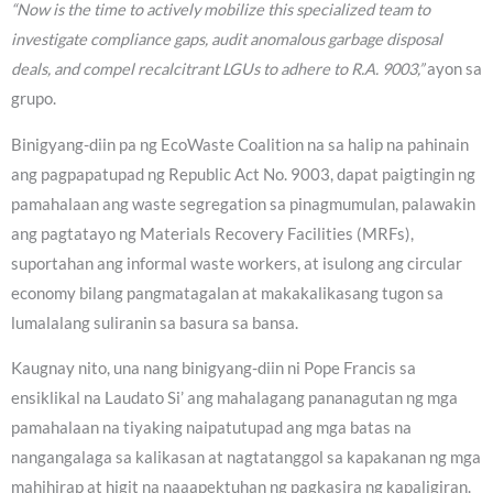
“Now is the time to actively mobilize this specialized team to
investigate compliance gaps, audit anomalous garbage disposal
deals, and compel recalcitrant LGUs to adhere to R.A. 9003,”
ayon sa
grupo.
Binigyang-diin pa ng EcoWaste Coalition na sa halip na pahinain
ang pagpapatupad ng Republic Act No. 9003, dapat paigtingin ng
pamahalaan ang waste segregation sa pinagmumulan, palawakin
ang pagtatayo ng Materials Recovery Facilities (MRFs),
suportahan ang informal waste workers, at isulong ang circular
economy bilang pangmatagalan at makakalikasang tugon sa
lumalalang suliranin sa basura sa bansa.
Kaugnay nito, una nang binigyang-diin ni Pope Francis sa
ensiklikal na Laudato Si’ ang mahalagang pananagutan ng mga
pamahalaan na tiyaking naipatutupad ang mga batas na
nangangalaga sa kalikasan at nagtatanggol sa kapakanan ng mga
mahihirap at higit na naaapektuhan ng pagkasira ng kapaligiran.