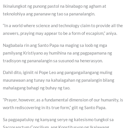
Ikinalungkot ng punong pastol na binabago ng agham at
teknolohiya ang pananaw ng tao sa pananalangin.
“In a world where science and technology claim to provide all the
answers, praying may appear to be a form of escapism,” aniya.
Nagbabala rin ang Santo Papa na maging sa loob ng mga
pamilyang Kristiyano ay humihina na ang pagpapamana ng
tradisyon ng pananalangin sa susunod na henerasyon.
Dahil dito, iginiit ni Pope Leo ang pangangailangang muling
maunawaan ang tunay na kahalagahan ng panalangin bilang
mahalagang bahagi ng buhay ng tao.
“Prayer, however, as a fundamental dimension of our humanity, is
worth rediscovering in its true form,” giit ng Santo Papa.
Sa pagpapatuloy ng kanyang serye ng katesismo tungkol sa
Sacrosanctum Concilium, ang Konstitusyon ng Ikalawang