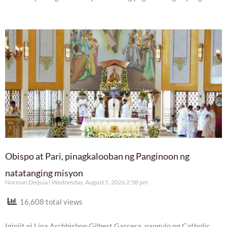
Obispo at Pari, pinagkalooban ng Panginoon ng
natatanging misyon
Norman Dequia
Wednesday, August 5, 2026 2:58 pm
16,608 total views
Iginiit ni Lipa Archbishop Gilbert Garcera, pangulo ng Catholic