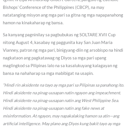
Bishops’ Conference of the Philippines (CBCP), na may
natatanging misyon ang mga pari sa gitna ng mga napapanahong
hamon na kinakaharap ng bansa.
Sa kanyang pagninilay sa pagbubukas ng SOLTARE XVII Cup
nitong August 4, kasabay ng paggunita kay San Juan Maria
Vianney, patron ng mga pari, binigyang-diin ng arsobispo na hindi
nagkataon ang pagkatawag ng Diyos sa mga pari upang
maglingkod sa Pilipinas lalo na sa kasalukuyang kalagayan ng
bansa na nahaharap sa mga mabibigat na usapin.
“Hindi rin aksidente na tayo ay mga pari sa Pilipinas sa panahong ito.
Hindi aksidente na pinag-uusapan natin ngayon ang impeachment.
Hindi aksidente na pinag-uusapan natin ang West Philippine Sea.
Hindi aksidente na pinag-uusapan natin ang fake news at
misinformation. At ngayon, may napakalaking hamon sa atin—ang
artificial intelligence. May plano ang Diyos kung bakit tayo ay mga