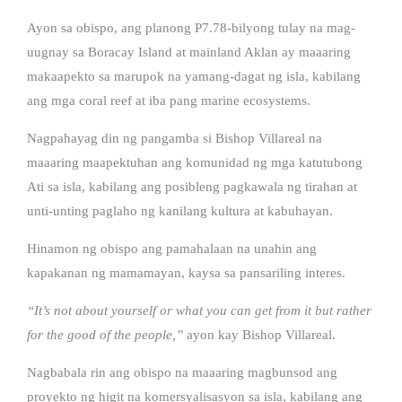
Ayon sa obispo, ang planong P7.78-bilyong tulay na mag-
uugnay sa Boracay Island at mainland Aklan ay maaaring
makaapekto sa marupok na yamang-dagat ng isla, kabilang
ang mga coral reef at iba pang marine ecosystems.
Nagpahayag din ng pangamba si Bishop Villareal na
maaaring maapektuhan ang komunidad ng mga katutubong
Ati sa isla, kabilang ang posibleng pagkawala ng tirahan at
unti-unting paglaho ng kanilang kultura at kabuhayan.
Hinamon ng obispo ang pamahalaan na unahin ang
kapakanan ng mamamayan, kaysa sa pansariling interes.
“It’s not about yourself or what you can get from it but rather
for the good of the people,”
ayon kay Bishop Villareal.
Nagbabala rin ang obispo na maaaring magbunsod ang
proyekto ng higit na komersyalisasyon sa isla, kabilang ang