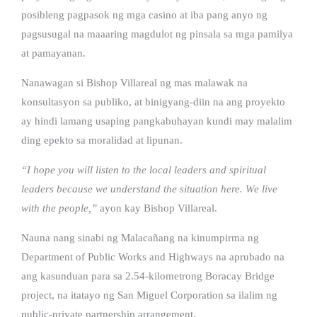
posibleng pagpasok ng mga casino at iba pang anyo ng
pagsusugal na maaaring magdulot ng pinsala sa mga pamilya
at pamayanan.
Nanawagan si Bishop Villareal ng mas malawak na
konsultasyon sa publiko, at binigyang-diin na ang proyekto
ay hindi lamang usaping pangkabuhayan kundi may malalim
ding epekto sa moralidad at lipunan.
“I hope you will listen to the local leaders and spiritual
leaders because we understand the situation here. We live
with the people,”
ayon kay Bishop Villareal.
Nauna nang sinabi ng Malacañang na kinumpirma ng
Department of Public Works and Highways na aprubado na
ang kasunduan para sa 2.54-kilometrong Boracay Bridge
project, na itatayo ng San Miguel Corporation sa ilalim ng
public-private partnership arrangement.