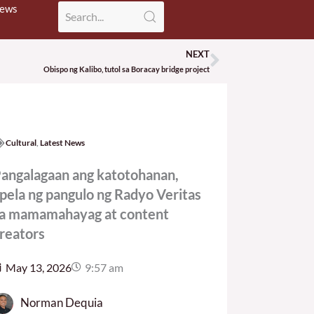
News
NEXT
Next
Obispo ng Kalibo, tutol sa Boracay bridge project
Cultural
,
Latest News
angalagaan ang katotohanan,
pela ng pangulo ng Radyo Veritas
a mamamahayag at content
reators
May 13, 2026
9:57 am
Norman Dequia