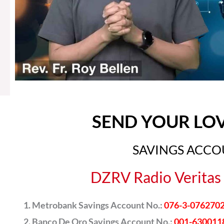
SEND YOUR LO
SAVINGS ACC
DZRV Radio Veritas 
Metrobank Savings Account No.:
076-3-076270
Banco De Oro Savings Account No.:
001-630011