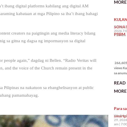
MORE 
State of 
a’t ibang digital platforms kabilang ang digital AM
Nation 
araming kabataan at mga Pilipino sa iba’t ibang bahagi
(o SONA)
KULAN
Pangulo
Bongbo
SONA 
Friday, J
Marcos J
2026 7:
ntent creators na paigtingin ang media literacy bilang
PBBM
7:00 am
ig sa gitna ng dagsa ng impormasyon sa digital
266,605
views
r people again,” dagdag ni Bellen. “Radio Veritas will
266,605 
views Ka
on, and the voice of the Church remain present in the
sa anum
hakbang.
READ
planong
a Pilipinas na nakatuon sa ebanghelisasyon at public
gagawin.
MORE 
polisiya
uluhang pamamahayag.
ipapatu
pangako
Para sa
binitiwa
usapin n
smartp
Wednesd
sadyang
29, 2026
iniiwasan
am
7:0