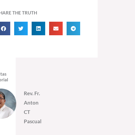
HARE THE TRUTH
itas
orial
Rev. Fr.
Anton
CT
Pascual