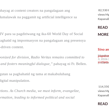
82,530 
views
82,530 t
hayag at content creators na pangalagaan ang
views M
 lumalawak na paggamit ng artificial intelligence sa
Kapanali
mabuti p
READ
Japanes
Ambassa
IV para sa pagdiriwang ng ika-60 World Day of Social
MORE 
the Phil
aghatid ng impormasyon na pangalagaan ang presensya
na si En
Kazuya,
-driven content.
Sino an
maramin
pagpipil
papasa
Monday,
nized for division, Radio Veritas remains committed to
bahay di
3, 2026 
system-
Pilipinas
7:00 a
, and fosters meaningful dialogue,”
pahayag ni Fr. Bellen.
isang pri
gutan sa paghahatid ng tama at makabuluhang
114,550
gital manipulation.
views
114,550 
ctions. As Church media, we must inform, evangelize,
views M
Kapanalig
ormation, leading to informed political and social
mga uma
READ
masigab
palakpak