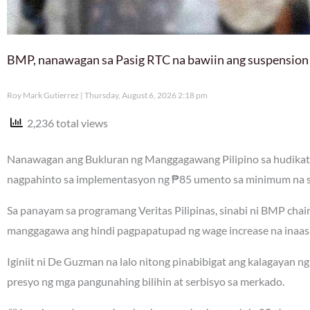
BMP, nanawagan sa Pasig RTC na bawiin ang suspension
Roy Mark Gutierrez
Thursday, August 6, 2026 2:18 pm
2,236 total views
Nanawagan ang Bukluran ng Manggagawang Pilipino sa hudikatu
nagpahinto sa implementasyon ng ₱85 umento sa minimum na sa
Sa panayam sa programang Veritas Pilipinas, sinabi ni BMP ch
manggagawa ang hindi pagpapatupad ng wage increase na inaa
Iginiit ni De Guzman na lalo nitong pinabibigat ang kalagayan 
presyo ng mga pangunahing bilihin at serbisyo sa merkado.