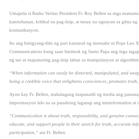
Umapela si Radio Veritas President Fr. Roy Bellen sa mga mamama
katotohanan, kritikal na pag-iisip, at tunay na ugnayan sa gitna ng
komunikasyon.
Ito ang binigyang-diin ng pari kasunod ng mensahe ni Pope Leo X
Communications kung saan hinimok ng Santo Papa ang mga tagap
ng tao at mapanuring pag-iisip laban sa manipulasyon at algorithm
“When information can easily be distorted, manipulated, and weapo
being a credible voice that enlightens consciences, promotes truth
Ayon kay Fr. Bellen, mahalagang mapanatili ng media ang panana
impormasyon lalo na sa panahong laganap ang misinformation at di
“Communication is about truth, responsibility, and genuine conne
educate, and support people in their search for truth, accurate inf
participation,”
ani Fr. Bellen.