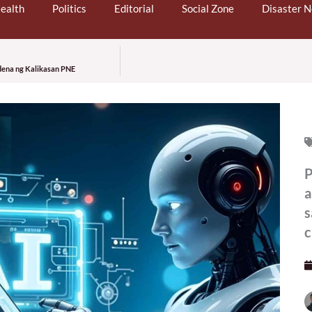
ealth
Politics
Editorial
Social Zone
Disaster 
dena ng Kalikasan PNE
P
a
s
c