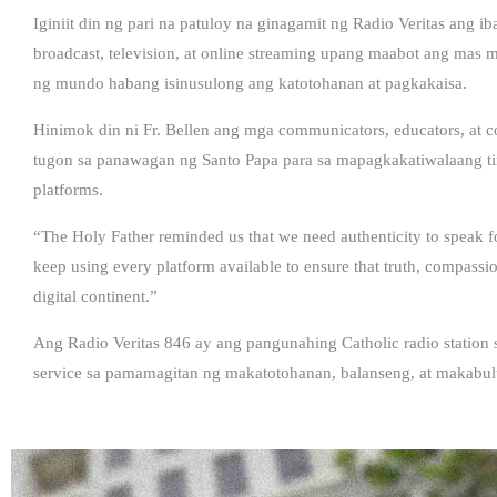
Iginiit din ng pari na patuloy na ginagamit ng Radio Veritas ang ib
broadcast, television, at online streaming upang maabot ang mas m
ng mundo habang isinusulong ang katotohanan at pagkakaisa.
Hinimok din ni Fr. Bellen ang mga communicators, educators, at co
tugon sa panawagan ng Santo Papa para sa mapagkakatiwalaang tin
platforms.
“The Holy Father reminded us that we need authenticity to speak fo
keep using every platform available to ensure that truth, compassi
digital continent.”
Ang Radio Veritas 846 ay ang pangunahing Catholic radio station s
service sa pamamagitan ng makatotohanan, balanseng, at makab