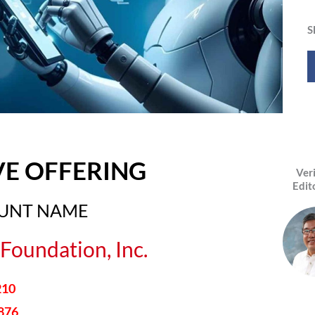
S
VE OFFERING
Ver
Edit
OUNT NAME
Foundation, Inc.
210
876