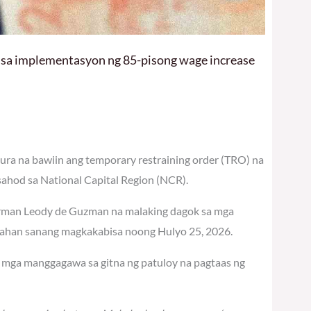
 sa implementasyon ng 85-pisong wage increase
ra na bawiin ang temporary restraining order (TRO) na
hod sa National Capital Region (NCR).
airman Leody de Guzman na malaking dagok sa mga
sahan sanang magkakabisa noong Hulyo 25, 2026.
ng mga manggagawa sa gitna ng patuloy na pagtaas ng