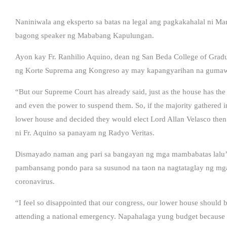
Naniniwala ang eksperto sa batas na legal ang pagkakahalal ni Ma
bagong speaker ng Mababang Kapulungan.
Ayon kay Fr. Ranhilio Aquino, dean ng San Beda College of Gradu
ng Korte Suprema ang Kongreso ay may kapangyarihan na gumawa
“But our Supreme Court has already said, just as the house has th
and even the power to suspend them. So, if the majority gathered 
lower house and decided they would elect Lord Allan Velasco then t
ni Fr. Aquino sa panayam ng Radyo Veritas.
Dismayado naman ang pari sa bangayan ng mga mambabatas lalu’t
pambansang pondo para sa susunod na taon na nagtataglay ng mga
coronavirus.
“I feel so disappointed that our congress, our lower house should 
attending a national emergency. Napahalaga yung budget because th