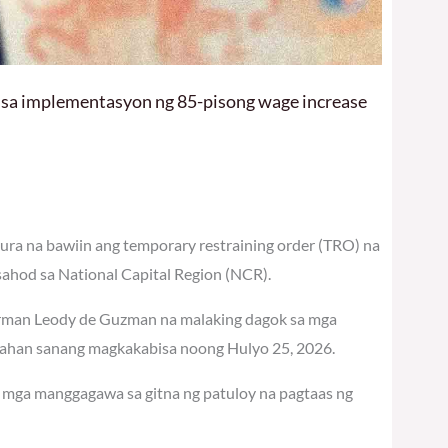
 sa implementasyon ng 85-pisong wage increase
ra na bawiin ang temporary restraining order (TRO) na
hod sa National Capital Region (NCR).
airman Leody de Guzman na malaking dagok sa mga
sahan sanang magkakabisa noong Hulyo 25, 2026.
ng mga manggagawa sa gitna ng patuloy na pagtaas ng