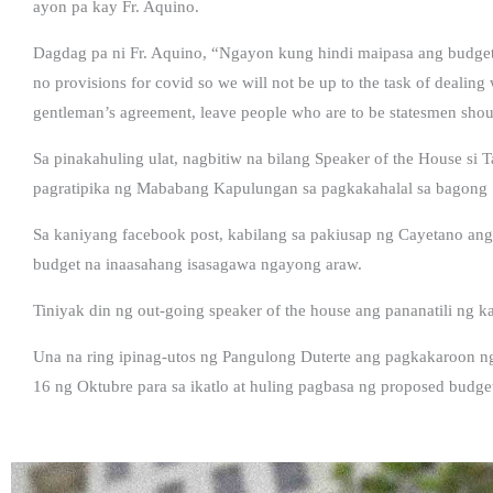
ayon pa kay Fr. Aquino.
Dagdag pa ni Fr. Aquino, “Ngayon kung hindi maipasa ang budget we
no provisions for covid so we will not be up to the task of deali
gentleman’s agreement, leave people who are to be statesmen shou
Sa pinakahuling ulat, nagbitiw na bilang Speaker of the House si
pagratipika ng Mababang Kapulungan sa pagkakahalal sa bagong S
Sa kaniyang facebook post, kabilang sa pakiusap ng Cayetano ang
budget na inaasahang isasagawa ngayong araw.
Tiniyak din ng out-going speaker of the house ang pananatili ng 
Una na ring ipinag-utos ng Pangulong Duterte ang pagkakaroon ng
16 ng Oktubre para sa ikatlo at huling pagbasa ng proposed budge