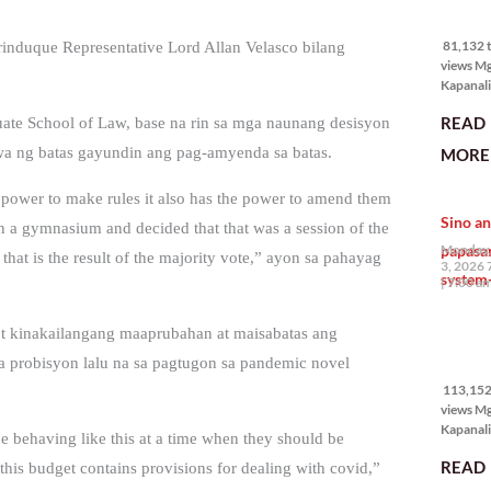
81,132 
views
81,132 t
rinduque Representative Lord Allan Velasco bilang
views M
Kapanali
mabuti p
READ
ate School of Law, base na rin sa mga naunang desisyon
Japanes
Ambassa
 ng batas gayundin ang pag-amyenda sa batas.
MORE 
the Phil
na si En
e power to make rules it also has the power to amend them
Kazuya,
Sino an
maramin
in a gymnasium and decided that that was a session of the
pagpipil
papasa
Monday,
hat is the result of the majority vote,” ayon sa pahayag
bahay di
3, 2026 
system-
Pilipinas
7:00 a
isang pri
 kinakailangang maaprubahan at maisabatas ang
113,152
 probisyon lalu na sa pagtugon sa pandemic novel
views
113,152 
views M
Kapanalig
be behaving like this at a time when they should be
mga uma
READ
is budget contains provisions for dealing with covid,”
masigab
palakpak