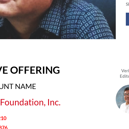
S
VE OFFERING
Ver
Edit
OUNT NAME
Foundation, Inc.
210
876