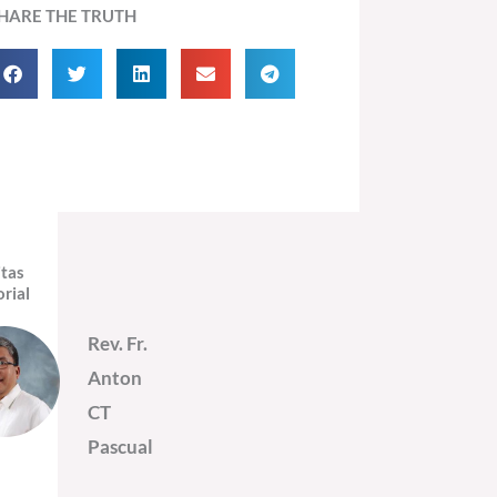
HARE THE TRUTH
itas
orial
Rev. Fr.
Anton
CT
Pascual