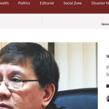
ealth
Politics
Editorial
Social Zone
Disaster 
Ugnaya
P
l