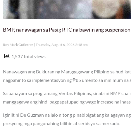
BMP, nanawagan sa Pasig RTC na bawiin ang suspension
Roy Mark Gutierrez
Thursday, August 6, 2026 2:18 pm
1,537 total views
Nanawagan ang Bukluran ng Manggagawang Pilipino sa hudikatu
nagpahinto sa implementasyon ng ₱85 umento sa minimum na sa
Sa panayam sa programang Veritas Pilipinas, sinabi ni BMP ch
manggagawa ang hindi pagpapatupad ng wage increase na inaa
Iginiit ni De Guzman na lalo nitong pinabibigat ang kalagayan 
presyo ng mga pangunahing bilihin at serbisyo sa merkado.