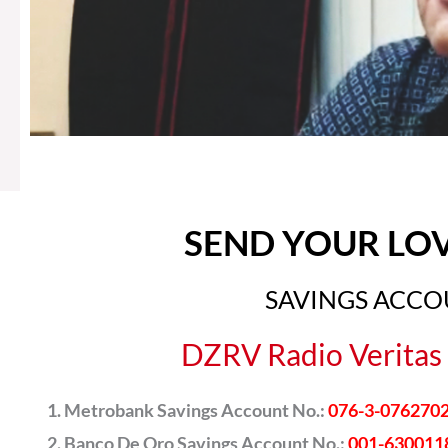
SEND YOUR LO
SAVINGS ACC
DZRV Radio Veritas 
Metrobank Savings Account No.:
076-3-076270
Banco De Oro Savings Account No.:
001-630011