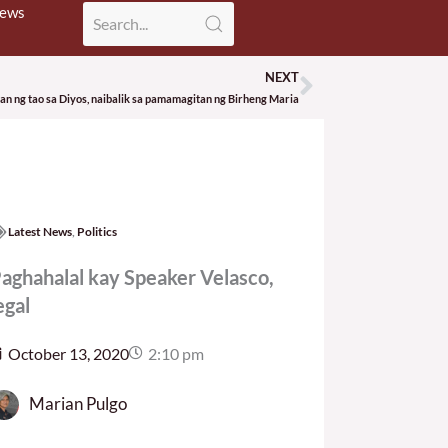
News
NEXT
Next
n ng tao sa Diyos, naibalik sa pamamagitan ng Birheng Maria
Latest News
,
Politics
aghahalal kay Speaker Velasco,
egal
October 13, 2020
2:10 pm
Marian Pulgo