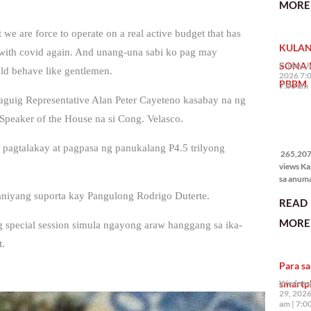
MORE 
State of 
Nation 
 are force to operate on a real active budget that has
(o SONA)
KULAN
Pangulo
ng with covid again. And unang-una sabi ko pag may
Bongbo
SONA 
Friday, J
ld behave like gentlemen.
Marcos J
2026 7:
PBBM
7:00 am
 Taguig Representative Alan Peter Cayeteno kasabay na ng
peaker of the House na si Cong. Velasco.
265,207
views
 pagtalakay at pagpasa ng panukalang P4.5 trilyong
265,207 
views Ka
sa anum
hakbang.
kaniyang suporta kay Pangulong Rodrigo Duterte.
READ
planong
gagawin.
MORE 
 special session simula ngayong araw hanggang sa ika-
polisiya
ipapatu
t.
pangako
Para sa
binitiwa
usapin n
smartp
Wednesd
sadyang
29, 2026
iniiwasan
am
7:0