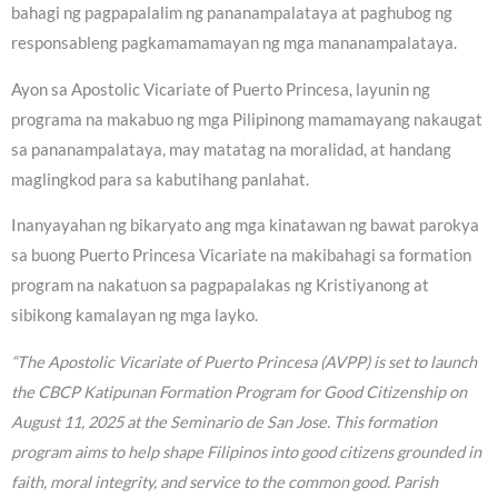
bahagi ng pagpapalalim ng pananampalataya at paghubog ng
responsableng pagkamamamayan ng mga mananampalataya.
Ayon sa Apostolic Vicariate of Puerto Princesa, layunin ng
programa na makabuo ng mga Pilipinong mamamayang nakaugat
sa pananampalataya, may matatag na moralidad, at handang
maglingkod para sa kabutihang panlahat.
Inanyayahan ng bikaryato ang mga kinatawan ng bawat parokya
sa buong Puerto Princesa Vicariate na makibahagi sa formation
program na nakatuon sa pagpapalakas ng Kristiyanong at
sibikong kamalayan ng mga layko.
“The Apostolic Vicariate of Puerto Princesa (AVPP) is set to launch
the CBCP Katipunan Formation Program for Good Citizenship on
August 11, 2025 at the Seminario de San Jose. This formation
program aims to help shape Filipinos into good citizens grounded in
faith, moral integrity, and service to the common good. Parish