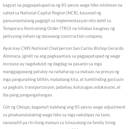
kagyat na pagpapatupad na ng 85-pesos wage hike minimum na
sahod sa National Capital Region (NCR), kasunod ng
pansamantalang pagpigil sa implementasyon nito dahil sa
Temporary Restraining Order (TRO) na inilabas kaugnay ng
petisyong inihain ng dalawang construction company.
Ayon kay CWS National Chairperson San Carlos Bishop Gerardo
Alminaza, iginiit na ang pagkaantala sa pagpapatupad ng wage
increase ay nagdudulot ng dagdag na pasanin sa mga
manggagawang patuloy na nahaharap sa mataas na presyo ng
mga pangunahing bilihin, mababang kita, at tumitinding gastusin
sa pagkain, transportasyon, pabahay, kalusugan, edukasyon, at
iba pang pangangailangan.
Giit ng Obispo, bagama’t kabilang ang 85-pesos wage adjustment
sa pinakamalalaking wage hike sa mga nakalipas na taon,
nananatili pa rin itong malayo sa isinusulong na family living