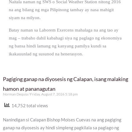
Naitala naman ng SWS o Social Weather Station nitong 2016
na ang bilang ng mga Pilipinong tambay ay nasa mahigit
siyam na milyon.
Batay naman sa Laborem Exercens mahalaga na ang tao ay
mag – trabaho dahil kabahagi siya ng paglago ng ekonomiya
ng bansa hindi lamang ng kanyang pamilya kundi sa
ikakauunlad ng susunod na henerasyon.
Pagiging ganap na diyosesis ng Calapan, isang malaking
hamon at pananagutan
Norman Dequia
Friday, August 7, 2026 5:18 pm
14,752 total views
Nanindigan si Calapan Bishop Moises Cuevas na ang pagiging
ganap na diyosesis ay hindi simpleng pagkilala sa paglago ng