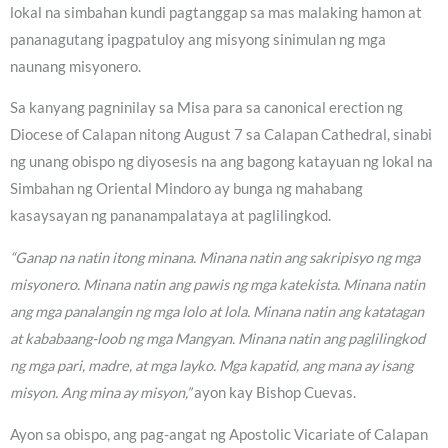
lokal na simbahan kundi pagtanggap sa mas malaking hamon at
pananagutang ipagpatuloy ang misyong sinimulan ng mga
naunang misyonero.
Sa kanyang pagninilay sa Misa para sa canonical erection ng
Diocese of Calapan nitong August 7 sa Calapan Cathedral, sinabi
ng unang obispo ng diyosesis na ang bagong katayuan ng lokal na
Simbahan ng Oriental Mindoro ay bunga ng mahabang
kasaysayan ng pananampalataya at paglilingkod.
“Ganap na natin itong minana. Minana natin ang sakripisyo ng mga
misyonero. Minana natin ang pawis ng mga katekista. Minana natin
ang mga panalangin ng mga lolo at lola. Minana natin ang katatagan
at kababaang-loob ng mga Mangyan. Minana natin ang paglilingkod
ng mga pari, madre, at mga layko. Mga kapatid, ang mana ay isang
misyon. Ang mina ay misyon,”
ayon kay Bishop Cuevas.
Ayon sa obispo, ang pag-angat ng Apostolic Vicariate of Calapan