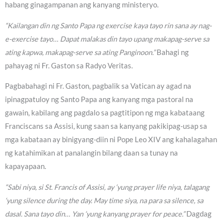
habang ginagampanan ang kanyang ministeryo.
“Kailangan din ng Santo Papa ng exercise kaya tayo rin sana ay nag-
e-exercise tayo… Dapat malakas din tayo upang makapag-serve sa
ating kapwa, makapag-serve sa ating Panginoon.”
Bahagi ng
pahayag ni Fr. Gaston sa Radyo Veritas.
Pagbabahagi ni Fr. Gaston, pagbalik sa Vatican ay agad na
ipinagpatuloy ng Santo Papa ang kanyang mga pastoral na
gawain, kabilang ang pagdalo sa pagtitipon ng mga kabataang
Franciscans sa Assisi, kung saan sa kanyang pakikipag-usap sa
mga kabataan ay binigyang-diin ni Pope Leo XIV ang kahalagahan
ng katahimikan at panalangin bilang daan sa tunay na
kapayapaan.
“Sabi niya, si St. Francis of Assisi, ay ‘yung prayer life niya, talagang
‘yung silence during the day. May time siya, na para sa silence, sa
dasal. Sana tayo din… Yan ‘yung kanyang prayer for peace.”
Dagdag