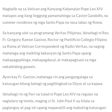
Nagbalik na sa Vatican ang Kanyang Kabanalan Pope Leo XIV
matapos ang ilang linggong pamamahinga sa Castel Gandolfo, na
summer residence ng mga Santo Papa na nasa labas ng Roma.
Sa kanyang ulat sa programang Veritas Pilipinas, ibinahagi ni Rev.
Fr. Gregory Ramon Gaston, Rector ng Pontificio Collegio Filipino
sa Roma at Vatican Correspondent ng Radio Veritas, na naging
mahalaga ang maikling bakasyon ng Santo Papa upang
makapagpahinga, makapagdasal, at makapagtuon sa mga
nakabinbing gawain.
Ayon kay Fr. Gaston, mahalaga rin ang pangangalaga sa
kalusugan bilang bahagi ng paglilingkod sa Diyos at sa kapwa.
Ibinahagi rin ng Pari na tulad ni Pope Leo XIV na regular na
naglalaro ng tennis, maging si St. John Paul II ay kilala sa
paglangoy at pag-ski upang mapanatili ang mabuting kalusugan