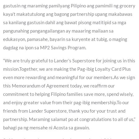
gastusin ng maraming pamilyang Pilipino ang pamimili ng grocery
kaya’t makatutulong ang bagong partnership upang makabawas
sa kanilang gastusin dahil ang bawat pisong matitipid sa mga
pangunahing pangangailangan ay maaaring mailaan sa
edukasyon, pamasahe, bayarin sa kuryente at tubig, o maging
dagdag na ipon sa MP2 Savings Program.
“We are truly grateful to Lander’s Superstore for joining us in this
mission.Together, we are making the Pag-ibig Loyalty Card Plus
even more rewarding and meaningful for our members.As we sign
this Memorandum of Agreement today, we reaffirm our
commitment to helping Filipino families save more, spend wisely,
and enjoy greater value from their pag-ibig membership.To our
friends from Lander Superstore, thank you for your trust and
partnership. Maraming salamat po at congratulations to all of us,”
bahagi pa ng mensahe ni Acosta sa gawain.