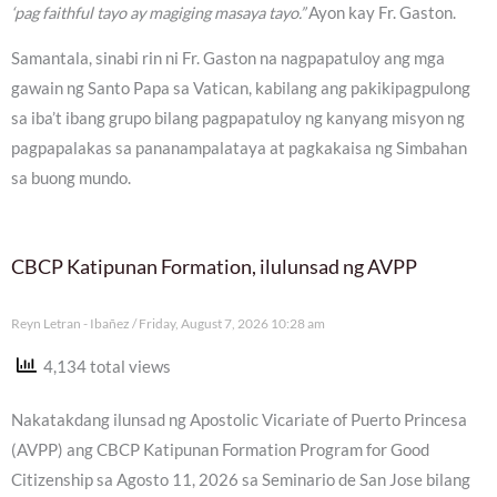
‘pag faithful tayo ay magiging masaya tayo.”
Ayon kay Fr. Gaston.
Samantala, sinabi rin ni Fr. Gaston na nagpapatuloy ang mga
gawain ng Santo Papa sa Vatican, kabilang ang pakikipagpulong
sa iba’t ibang grupo bilang pagpapatuloy ng kanyang misyon ng
pagpapalakas sa pananampalataya at pagkakaisa ng Simbahan
sa buong mundo.
CBCP Katipunan Formation, ilulunsad ng AVPP
Reyn Letran - Ibañez
Friday, August 7, 2026 10:28 am
4,134 total views
Nakatakdang ilunsad ng Apostolic Vicariate of Puerto Princesa
(AVPP) ang CBCP Katipunan Formation Program for Good
Citizenship sa Agosto 11, 2026 sa Seminario de San Jose bilang