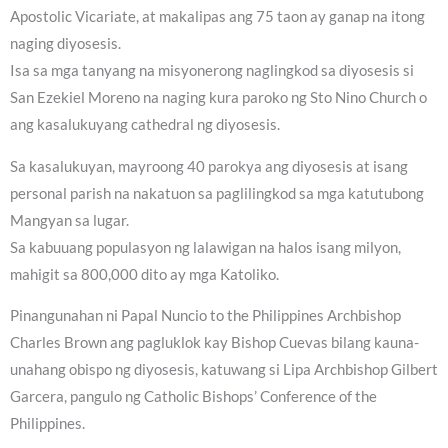
Apostolic Vicariate, at makalipas ang 75 taon ay ganap na itong
naging diyosesis.
Isa sa mga tanyang na misyonerong naglingkod sa diyosesis si
San Ezekiel Moreno na naging kura paroko ng Sto Nino Church o
ang kasalukuyang cathedral ng diyosesis.
Sa kasalukuyan, mayroong 40 parokya ang diyosesis at isang
personal parish na nakatuon sa paglilingkod sa mga katutubong
Mangyan sa lugar.
Sa kabuuang populasyon ng lalawigan na halos isang milyon,
mahigit sa 800,000 dito ay mga Katoliko.
Pinangunahan ni Papal Nuncio to the Philippines Archbishop
Charles Brown ang pagluklok kay Bishop Cuevas bilang kauna-
unahang obispo ng diyosesis, katuwang si Lipa Archbishop Gilbert
Garcera, pangulo ng Catholic Bishops’ Conference of the
Philippines.