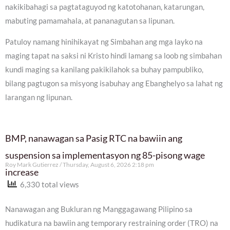
nakikibahagi sa pagtataguyod ng katotohanan, katarungan,
mabuting pamamahala, at pananagutan sa lipunan.
Patuloy namang hinihikayat ng Simbahan ang mga layko na
maging tapat na saksi ni Kristo hindi lamang sa loob ng simbahan
kundi maging sa kanilang pakikilahok sa buhay pampubliko,
bilang pagtugon sa misyong isabuhay ang Ebanghelyo sa lahat ng
larangan ng lipunan.
BMP, nanawagan sa Pasig RTC na bawiin ang
suspension sa implementasyon ng 85-pisong wage
Roy Mark Gutierrez
Thursday, August 6, 2026 2:18 pm
increase
6,330 total views
Nanawagan ang Bukluran ng Manggagawang Pilipino sa
hudikatura na bawiin ang temporary restraining order (TRO) na