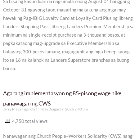
Sa bisa ng kasunduan na nagsimula noong August 01 hanggang
October 31 ngayong taon, maaaring makakuha ang mga may
hawak ng Pag-IBIG Loyalty Card at Loyalty Card Plus ng libreng
Landers Shopping Pass, libreng Landers Premium Membership sa
minimum na single-receipt purchase na 3-thousand pesos, at
pagkakataong mag-upgrade sa Executive Membership sa
halagang 300-pesos lamang, magagamit ang mga benepisyong
ito sa 16 na kalahok na Landers Superstore branches sa buong
bansa.
Agarang implementasyon ng 85-pisong wage hike,
panawagan ng CWS
Jerry Maya Figarola
Friday, August 7, 2026 2:40 pm
4,750 total views
Nanawagan ang Church People–Workers Solidarity (CWS) nang