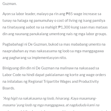
Guzman.
Ayon sa labor leader, malayo pa rin ang ₱85 wage increase sa
tunay na halaga ng pamumuhay o cost of living ng isang pamilya
na tinatayang aabot na sa mahigit ₱1,300 kung saan mas mataas
din ang naunang panukalang umentong nais ng mga labor groups.
Pagbabahagi ni De Guzman, bukod sa mas mababang umento na
naaprubahan ay mas nakasasama ng loob sa mga manggagawa
ang pagharang sa implementasyon nito.
Binigyang diin din ni De Guzman na malinaw na nakasaad sa
Labor Code na hindi dapat pakialaman ng korte ang wage orders
na inilalabas ng Regional Tripartite Wages and Productivity
Boards.
“Ang higit na nakakasama ng loob, hinarang. Kaya masamang-
masama ‘yung loob ng mga manggagawa, at nagdududa kami na