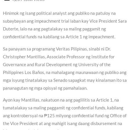
Hinimok ng isang political analyst ang publiko na patuloy na
subaybayan ang impeachment trial laban kay Vice President Sara
Duterte, lalo na ang pagtalakay sa maling paggamit ng
confidential funds na kabilang sa Article 1 ng impeachment.
Sa panayam sa programang Veritas Pilipinas, sinabi ni Dr.
Christopher Mantillas, Associate Professor ng Institute for
Governance and Rural Development ng University of the
Philippines Los Baños, na mahalagang maunawaan ng publiko ang
mga isyung tinatalakay sa Senado sapagkat may kinalaman ito sa
pananagutan ng mga opisyal ng pamahalaan.
Ayon kay Mantillas, nakatuon na ang paglilitis sa Article 1, na
tumatalakay sa maling paggamit ng confidential funds, kabilang
ang kontrobersyal na ₱125 milyong confidential fund ng Office of
the Vice President at ang mahigit isang daang disbursement na