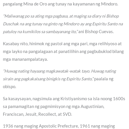
pangalang Mina de Oro ang tunay na kayamanan ng Mindoro.
“Maliwanag po sa ating mga pagbasa, at maging sa diary ni Bishop
Duschak na ang tunay na ginto ng Mindoro ay ang Espiritu Santo na
patuloy na kumikilos sa sambayanang ito,”
ani Bishop Cuevas.
Kasabay nito, hinimok ng pastol ang mga pari, mga relihiyoso at
mga layko na pangalagaan at panatilihin ang pagbubuklod bilang
mga mananampalataya.
“Huwag nating hayaang magkawatak-watak tayo. Huwag nating
sirain ang pagkakaisang binigkis ng Espiritu Santo,”
paalala ng
obispo.
Sa kasaysayan, nagsimula ang Kristiyanismo sa isla noong 1600s
sa pamamagitan ng pagmimisyon ng mga Augustinian,
Franciscan, Jesuit, Recollect, at SVD.
1936 nang maging Apostolic Prefecture, 1961 nang maging