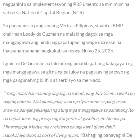
nagpahinto sa implementasyon ng ₱85 umento sa minimum na
sahod sa National Capital Region (NCR).
Sa panayam sa programang Veritas Pilipinas, sinabi ni BMP
chairman Leody de Guzman na malaking dagok sa mga
manggagawa ang hindi pagpapatupad ng wage increase na
inaasahan sanang magkakabisa noong Hulyo 25, 2026.
Iginiit ni De Guzman na lalo nitong pinabibigat ang kalagayan ng
mga manggagawa sa gitna ng patuloy na pagtaas ng presyo ng
mga pangunahing bilihin at serbisyo sa merkado.
“‘Yung inaasahan naming dagdag na sahod nung July 25 eh nawala pa,
naging bato pa. Makakadagdag sana nga ‘yun doon sa pang-araw-
araw na pangangailangan ng ating mga manggagawa sa panahong ito
na napakataas ang presyo ng kuryente at gasolina, eh binawi pa.
Hinarang pa. Medyo may reklamo pa nga kami diyan dahil
napakalayo doon sa cost of living niyan, “
Bahagi ng pahayag ni De