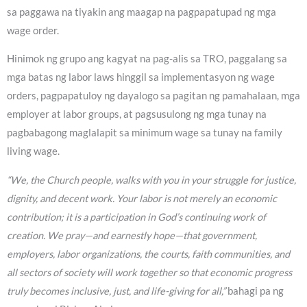
sa paggawa na tiyakin ang maagap na pagpapatupad ng mga
wage order.
Hinimok ng grupo ang kagyat na pag-alis sa TRO, paggalang sa
mga batas ng labor laws hinggil sa implementasyon ng wage
orders, pagpapatuloy ng dayalogo sa pagitan ng pamahalaan, mga
employer at labor groups, at pagsusulong ng mga tunay na
pagbabagong maglalapit sa minimum wage sa tunay na family
living wage.
“We, the Church people, walks with you in your struggle for justice,
dignity, and decent work. Your labor is not merely an economic
contribution; it is a participation in God’s continuing work of
creation. We pray—and earnestly hope—that government,
employers, labor organizations, the courts, faith communities, and
all sectors of society will work together so that economic progress
truly becomes inclusive, just, and life-giving for all,”
bahagi pa ng