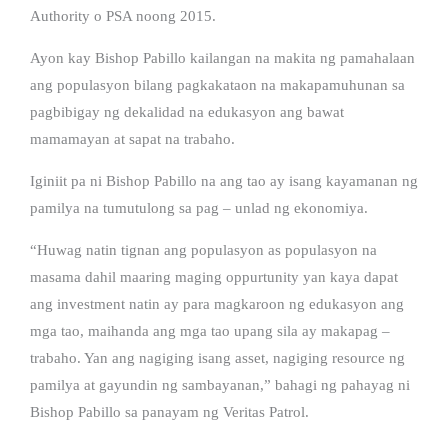
Authority o PSA noong 2015.
Ayon kay Bishop Pabillo kailangan na makita ng pamahalaan
ang populasyon bilang pagkakataon na makapamuhunan sa
pagbibigay ng dekalidad na edukasyon ang bawat
mamamayan at sapat na trabaho.
Iginiit pa ni Bishop Pabillo na ang tao ay isang kayamanan ng
pamilya na tumutulong sa pag – unlad ng ekonomiya.
“Huwag natin tignan ang populasyon as populasyon na
masama dahil maaring maging oppurtunity yan kaya dapat
ang investment natin ay para magkaroon ng edukasyon ang
mga tao, maihanda ang mga tao upang sila ay makapag –
trabaho. Yan ang nagiging isang asset, nagiging resource ng
pamilya at gayundin ng sambayanan,” bahagi ng pahayag ni
Bishop Pabillo sa panayam ng Veritas Patrol.