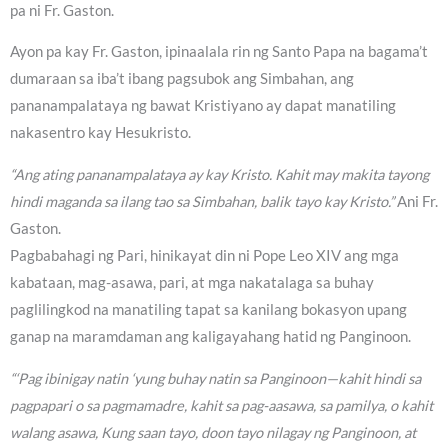
pa ni Fr. Gaston.
Ayon pa kay Fr. Gaston, ipinaalala rin ng Santo Papa na bagama’t
dumaraan sa iba’t ibang pagsubok ang Simbahan, ang
pananampalataya ng bawat Kristiyano ay dapat manatiling
nakasentro kay Hesukristo.
“Ang ating pananampalataya ay kay Kristo. Kahit may makita tayong
hindi maganda sa ilang tao sa Simbahan, balik tayo kay Kristo.”
Ani Fr.
Gaston.
Pagbabahagi ng Pari, hinikayat din ni Pope Leo XIV ang mga
kabataan, mag-asawa, pari, at mga nakatalaga sa buhay
paglilingkod na manatiling tapat sa kanilang bokasyon upang
ganap na maramdaman ang kaligayahang hatid ng Panginoon.
“‘Pag ibinigay natin ‘yung buhay natin sa Panginoon—kahit hindi sa
pagpapari o sa pagmamadre, kahit sa pag-aasawa, sa pamilya, o kahit
walang asawa, Kung saan tayo, doon tayo nilagay ng Panginoon, at