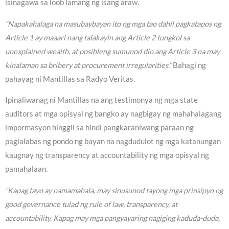
isinagawa sa loob lamang ng isang araw.
“Napakahalaga na masubaybayan ito ng mga tao dahil pagkatapos ng
Article 1 ay maaari nang talakayin ang Article 2 tungkol sa
unexplained wealth, at posibleng sumunod din ang Article 3 na may
kinalaman sa bribery at procurement irregularities.”
Bahagi ng
pahayag ni Mantillas sa Radyo Veritas.
Ipinaliwanag ni Mantillas na ang testimonya ng mga state
auditors at mga opisyal ng bangko ay nagbigay ng mahahalagang
impormasyon hinggil sa hindi pangkaraniwang paraan ng
paglalabas ng pondo ng bayan na nagdudulot ng mga katanungan
kaugnay ng transparency at accountability ng mga opisyal ng
pamahalaan.
“Kapag tayo ay namamahala, may sinusunod tayong mga prinsipyo ng
good governance tulad ng rule of law, transparency, at
accountability. Kapag may mga pangyayaring nagiging kaduda-duda,