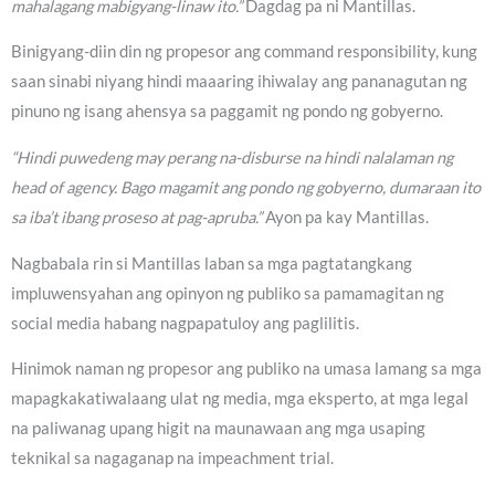
mahalagang mabigyang-linaw ito.”
Dagdag pa ni Mantillas.
Binigyang-diin din ng propesor ang command responsibility, kung
saan sinabi niyang hindi maaaring ihiwalay ang pananagutan ng
pinuno ng isang ahensya sa paggamit ng pondo ng gobyerno.
“Hindi puwedeng may perang na-disburse na hindi nalalaman ng
head of agency. Bago magamit ang pondo ng gobyerno, dumaraan ito
sa iba’t ibang proseso at pag-apruba.”
Ayon pa kay Mantillas.
Nagbabala rin si Mantillas laban sa mga pagtatangkang
impluwensyahan ang opinyon ng publiko sa pamamagitan ng
social media habang nagpapatuloy ang paglilitis.
Hinimok naman ng propesor ang publiko na umasa lamang sa mga
mapagkakatiwalaang ulat ng media, mga eksperto, at mga legal
na paliwanag upang higit na maunawaan ang mga usaping
teknikal sa nagaganap na impeachment trial.