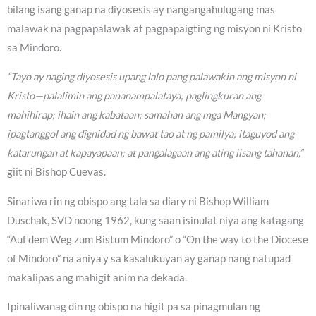
bilang isang ganap na diyosesis ay nangangahulugang mas
malawak na pagpapalawak at pagpapaigting ng misyon ni Kristo
sa Mindoro.
“Tayo ay naging diyosesis upang lalo pang palawakin ang misyon ni
Kristo—palalimin ang pananampalataya; paglingkuran ang
mahihirap; ihain ang kabataan; samahan ang mga Mangyan;
ipagtanggol ang dignidad ng bawat tao at ng pamilya; itaguyod ang
katarungan at kapayapaan; at pangalagaan ang ating iisang tahanan,”
giit ni Bishop Cuevas.
Sinariwa rin ng obispo ang tala sa diary ni Bishop William
Duschak, SVD noong 1962, kung saan isinulat niya ang katagang
“Auf dem Weg zum Bistum Mindoro” o “On the way to the Diocese
of Mindoro” na aniya’y sa kasalukuyan ay ganap nang natupad
makalipas ang mahigit anim na dekada.
Ipinaliwanag din ng obispo na higit pa sa pinagmulan ng