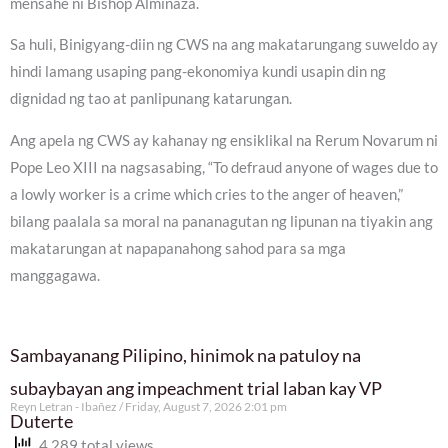
mensahe ni Bishop Alminaza.
Sa huli, Binigyang-diin ng CWS na ang makatarungang suweldo ay
hindi lamang usaping pang-ekonomiya kundi usapin din ng
dignidad ng tao at panlipunang katarungan.
Ang apela ng CWS ay kahanay ng ensiklikal na Rerum Novarum ni
Pope Leo XIII na nagsasabing, “To defraud anyone of wages due to
a lowly worker is a crime which cries to the anger of heaven,”
bilang paalala sa moral na pananagutan ng lipunan na tiyakin ang
makatarungan at napapanahong sahod para sa mga
manggagawa.
Sambayanang Pilipino, hinimok na patuloy na
subaybayan ang impeachment trial laban kay VP
Reyn Letran - Ibañez
Friday, August 7, 2026 2:01 pm
Duterte
4,289 total views