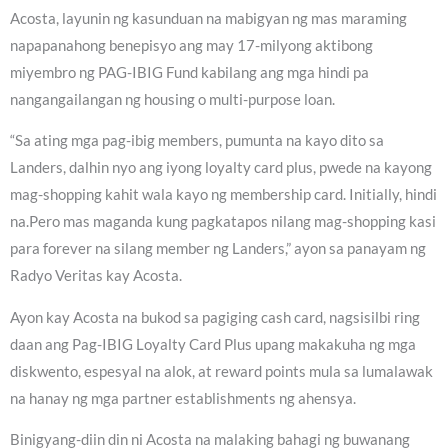
Acosta, layunin ng kasunduan na mabigyan ng mas maraming
napapanahong benepisyo ang may 17-milyong aktibong
miyembro ng PAG-IBIG Fund kabilang ang mga hindi pa
nangangailangan ng housing o multi-purpose loan.
“Sa ating mga pag-ibig members, pumunta na kayo dito sa
Landers, dalhin nyo ang iyong loyalty card plus, pwede na kayong
mag-shopping kahit wala kayo ng membership card. Initially, hindi
na.Pero mas maganda kung pagkatapos nilang mag-shopping kasi
para forever na silang member ng Landers,” ayon sa panayam ng
Radyo Veritas kay Acosta.
Ayon kay Acosta na bukod sa pagiging cash card, nagsisilbi ring
daan ang Pag-IBIG Loyalty Card Plus upang makakuha ng mga
diskwento, espesyal na alok, at reward points mula sa lumalawak
na hanay ng mga partner establishments ng ahensya.
Binigyang-diin din ni Acosta na malaking bahagi ng buwanang