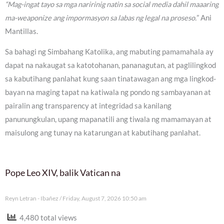
“Mag-ingat tayo sa mga naririnig natin sa social media dahil maaaring
ma-weaponize ang impormasyon sa labas ng legal na proseso.
” Ani
Mantillas.
Sa bahagi ng Simbahang Katolika, ang mabuting pamamahala ay
dapat na nakaugat sa katotohanan, pananagutan, at paglilingkod
sa kabutihang panlahat kung saan tinatawagan ang mga lingkod-
bayan na maging tapat na katiwala ng pondo ng sambayanan at
pairalin ang transparency at integridad sa kanilang
panunungkulan, upang mapanatili ang tiwala ng mamamayan at
maisulong ang tunay na katarungan at kabutihang panlahat.
Pope Leo XIV, balik Vatican na
Reyn Letran - Ibañez
Friday, August 7, 2026 10:50 am
4,480 total views