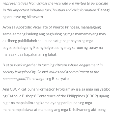
representatives from across the vicariate are invited to participate
in this important initiative for Christian and civic formation.”
Bahagi
ng anunsyo ng bikaryato.
Ayon sa Apostolic Vicariate of Puerto Princesa, mahalagang
sama-samang isulong ang paghubog ng mga mamamayang may
aktibong pakikilahok sa lipunan at ginagabayan ng mga
pagpapahalaga ng Ebanghelyo upang magkaroon ng tunay na
malasakit sa kapakanan ng lahat.
“Let us work together in forming citizens whose engagement in
society is inspired by Gospel values and a commitment to the
common good,”
Panawagan ng Bikaryato.
Ang CBCP Katipunan Formation Program ay isa sa mga inisyatibo
ng Catholic Bishops’ Conference of the Philippines (CBCP) upang
higit na mapalalim ang kamalayang panlipunan ng mga
mananampalataya at mahubog ang mga Kristiyanong aktibong