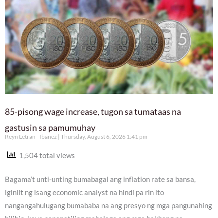
85-pisong wage increase, tugon sa tumataas na
gastusin sa pamumuhay
Reyn Letran - Ibañez
Thursday, August 6, 2026 1:41 pm
1,504 total views
Bagama’t unti-unting bumabagal ang inflation rate sa bansa,
iginiit ng isang economic analyst na hindi pa rin ito
nangangahulugang bumababa na ang presyo ng mga pangunahing