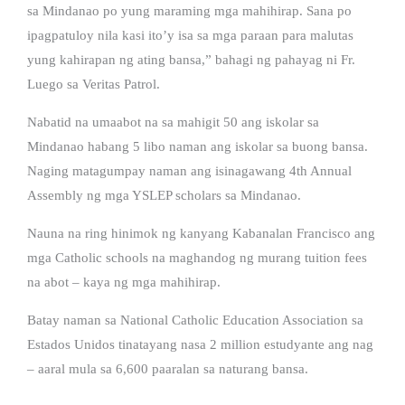
sa Mindanao po yung maraming mga mahihirap. Sana po
ipagpatuloy nila kasi ito’y isa sa mga paraan para malutas
yung kahirapan ng ating bansa,” bahagi ng pahayag ni Fr.
Luego sa Veritas Patrol.
Nabatid na umaabot na sa mahigit 50 ang iskolar sa
Mindanao habang 5 libo naman ang iskolar sa buong bansa.
Naging matagumpay naman ang isinagawang 4th Annual
Assembly ng mga YSLEP scholars sa Mindanao.
Nauna na ring hinimok ng kanyang Kabanalan Francisco ang
mga Catholic schools na maghandog ng murang tuition fees
na abot – kaya ng mga mahihirap.
Batay naman sa National Catholic Education Association sa
Estados Unidos tinatayang nasa 2 million estudyante ang nag
– aaral mula sa 6,600 paaralan sa naturang bansa.