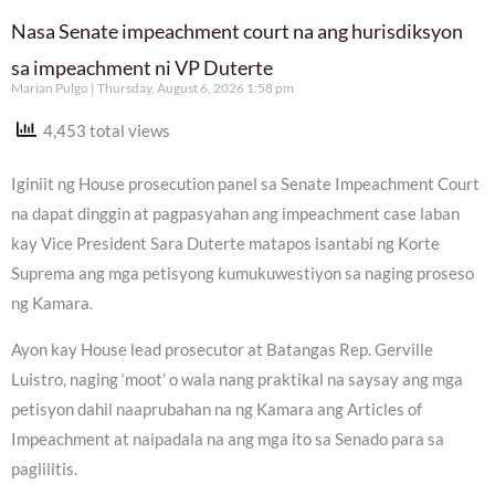
Nasa Senate impeachment court na ang hurisdiksyon
sa impeachment ni VP Duterte
Marian Pulgo
Thursday, August 6, 2026 1:58 pm
4,453 total views
Iginiit ng House prosecution panel sa Senate Impeachment Court
na dapat dinggin at pagpasyahan ang impeachment case laban
kay Vice President Sara Duterte matapos isantabi ng Korte
Suprema ang mga petisyong kumukuwestiyon sa naging proseso
ng Kamara.
Ayon kay House lead prosecutor at Batangas Rep. Gerville
Luistro, naging ‘moot’ o wala nang praktikal na saysay ang mga
petisyon dahil naaprubahan na ng Kamara ang Articles of
Impeachment at naipadala na ang mga ito sa Senado para sa
paglilitis.