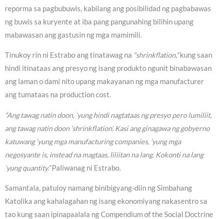
reporma sa pagbubuwis, kabilang ang posibilidad ng pagbabawas
ng buwis sa kuryente at iba pang pangunahing bilihin upang
mabawasan ang gastusin ng mga mamimili.
Tinukoy rin ni Estrabo ang tinatawag na
“shrinkflation,”
kung saan
hindi itinataas ang presyo ng isang produkto ngunit binabawasan
ang laman o dami nito upang makayanan ng mga manufacturer
ang tumataas na production cost.
“Ang tawag natin doon, ‘yung hindi nagtataas ng presyo pero lumiliit,
ang tawag natin doon ‘shrinkflation’. Kasi ang ginagawa ng gobyerno
katuwang ‘yung mga manufacturing companies, ‘yung mga
negosyante is, instead na magtaas, liliitan na lang. Kokonti na lang
‘yung quantity.”
Paliwanag ni Estrabo.
Samantala, patuloy namang binibigyang-diin ng Simbahang
Katolika ang kahalagahan ng isang ekonomiyang nakasentro sa
tao kung saan ipinapaalala ng Compendium of the Social Doctrine