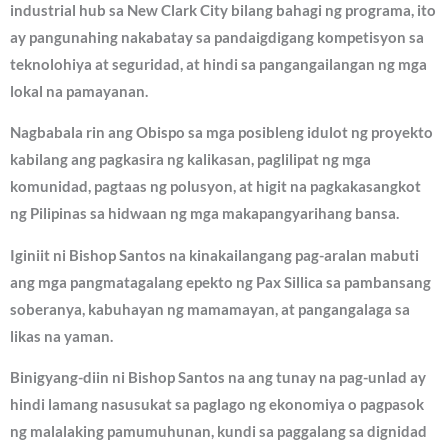
industrial hub sa New Clark City bilang bahagi ng programa, ito
ay pangunahing nakabatay sa pandaigdigang kompetisyon sa
teknolohiya at seguridad, at hindi sa pangangailangan ng mga
lokal na pamayanan.
Nagbabala rin ang Obispo sa mga posibleng idulot ng proyekto
kabilang ang pagkasira ng kalikasan, paglilipat ng mga
komunidad, pagtaas ng polusyon, at higit na pagkakasangkot
ng Pilipinas sa hidwaan ng mga makapangyarihang bansa.
Iginiit ni Bishop Santos na kinakailangang pag-aralan mabuti
ang mga pangmatagalang epekto ng Pax Sillica sa pambansang
soberanya, kabuhayan ng mamamayan, at pangangalaga sa
likas na yaman.
Binigyang-diin ni Bishop Santos na ang tunay na pag-unlad ay
hindi lamang nasusukat sa paglago ng ekonomiya o pagpasok
ng malalaking pamumuhunan, kundi sa paggalang sa dignidad