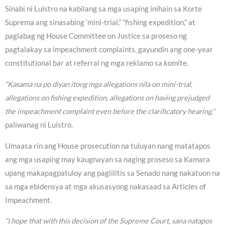
Sinabi ni Luistro na kabilang sa mga usaping inihain sa Korte
Suprema ang sinasabing ‘mini-trial,” “fishing expedition,” at
paglabag ng House Committee on Justice sa proseso ng
pagtalakay sa impeachment complaints, gayundin ang one-year
constitutional bar at referral ng mga reklamo sa komite.
“Kasama na po diyan itong mga allegations nila on mini-trial,
allegations on fishing expedition, allegations on having prejudged
the impeachment complaint even before the clarificatory hearing,”
paliwanag ni Luistro.
Umaasa rin ang House prosecution na tuluyan nang matatapos
ang mga usaping may kaugnayan sa naging proseso sa Kamara
upang makapagpatuloy ang paglilitis sa Senado nang nakatuon na
sa mga ebidensya at mga akusasyong nakasaad sa Articles of
Impeachment.
“I hope that with this decision of the Supreme Court, sana natapos