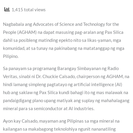
1,415 total views
Nagbabala ang Advocates of Science and Technology for the
People (AGHAM) na dapat masusing pag-aralan ang Pax Silica
dahil sa posibleng matinding epekto nito sa likas-yaman, mga
komunidad, at sa tunay na pakinabang na matatanggap ng mga
Pilipino.
Sa panayam sa programang Barangay Simbayanan ng Radio
Veritas, sinabi ni Dr. Chuckie Calsado, chairperson ng AGHAM, na
hindi lamang simpleng pagtatayo ng artificial intelligence (AI)
hub ang saklaw ng Pax Silica kundi bahagi ito ng mas malawak na
pandaigdigang plano upang matiyak ang suplay ng mahahalagang
mineral para sa semiconductor at AI industries.
Ayon kay Calsado, mayaman ang Pilipinas sa mga mineral na
kailangan sa makabagong teknolohiya ngunit nananatiling