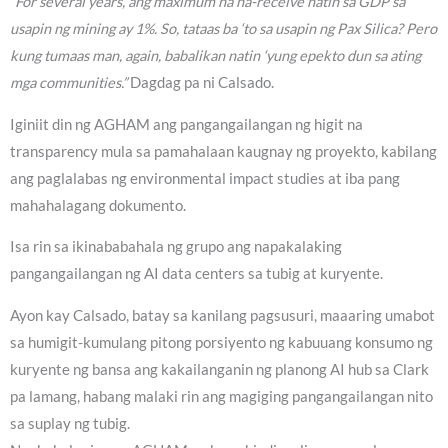
“For several years, ang maximum na na-receive natin sa GDP sa
usapin ng mining ay 1%. So, tataas ba ‘to sa usapin ng Pax Silica? Pero
kung tumaas man, again, babalikan natin ‘yung epekto dun sa ating
mga communities.”
Dagdag pa ni Calsado.
Iginiit din ng AGHAM ang pangangailangan ng higit na
transparency mula sa pamahalaan kaugnay ng proyekto, kabilang
ang paglalabas ng environmental impact studies at iba pang
mahahalagang dokumento.
Isa rin sa ikinababahala ng grupo ang napakalaking
pangangailangan ng AI data centers sa tubig at kuryente.
Ayon kay Calsado, batay sa kanilang pagsusuri, maaaring umabot
sa humigit-kumulang pitong porsiyento ng kabuuang konsumo ng
kuryente ng bansa ang kakailanganin ng planong AI hub sa Clark
pa lamang, habang malaki rin ang magiging pangangailangan nito
sa suplay ng tubig.