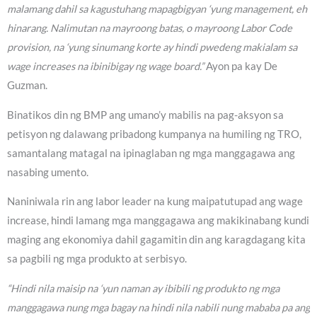
malamang dahil sa kagustuhang mapagbigyan ‘yung management, eh
hinarang. Nalimutan na mayroong batas, o mayroong Labor Code
provision, na ‘yung sinumang korte ay hindi pwedeng makialam sa
wage increases na ibinibigay ng wage board.”
Ayon pa kay De
Guzman.
Binatikos din ng BMP ang umano’y mabilis na pag-aksyon sa
petisyon ng dalawang pribadong kumpanya na humiling ng TRO,
samantalang matagal na ipinaglaban ng mga manggagawa ang
nasabing umento.
Naniniwala rin ang labor leader na kung maipatutupad ang wage
increase, hindi lamang mga manggagawa ang makikinabang kundi
maging ang ekonomiya dahil gagamitin din ang karagdagang kita
sa pagbili ng mga produkto at serbisyo.
“Hindi nila maisip na ‘yun naman ay ibibili ng produkto ng mga
manggagawa nung mga bagay na hindi nila nabili nung mababa pa ang