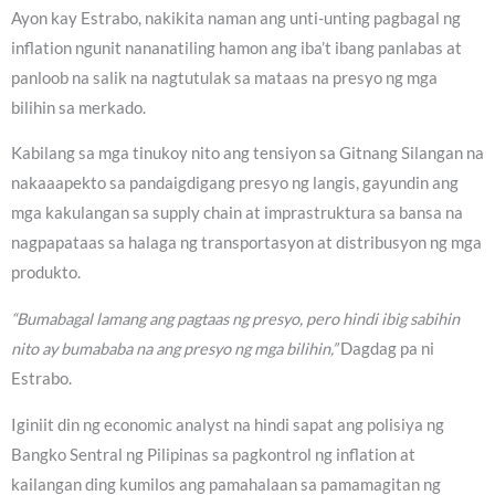
Ayon kay Estrabo, nakikita naman ang unti-unting pagbagal ng
inflation ngunit nananatiling hamon ang iba’t ibang panlabas at
panloob na salik na nagtutulak sa mataas na presyo ng mga
bilihin sa merkado.
Kabilang sa mga tinukoy nito ang tensiyon sa Gitnang Silangan na
nakaaapekto sa pandaigdigang presyo ng langis, gayundin ang
mga kakulangan sa supply chain at imprastruktura sa bansa na
nagpapataas sa halaga ng transportasyon at distribusyon ng mga
produkto.
“Bumabagal lamang ang pagtaas ng presyo, pero hindi ibig sabihin
nito ay bumababa na ang presyo ng mga bilihin,”
Dagdag pa ni
Estrabo.
Iginiit din ng economic analyst na hindi sapat ang polisiya ng
Bangko Sentral ng Pilipinas sa pagkontrol ng inflation at
kailangan ding kumilos ang pamahalaan sa pamamagitan ng