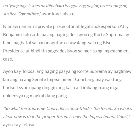
na ’yung mga issues na ibinabato kaugnay ng naging proceeding ng
Justice Committee,”
ayon kay Luistro.
Nilinaw naman ni private prosecutor at legal spokesperson Atty.
Benjamin Tolosa Jr. na ang naging desisyon ng Korte Suprema ay
hindi paghatol sa pananagutan o kawalang-sala ng Bise
Presidente at hindi rin pagdedesisyon sa merito ng impeachment
case.
Ayon kay Tolosa, ang naging pasya ng Korte Suprema ay naglinaw
lamang na ang Senate Impeachment Court ang may wastong
hurisdiksyon upang dinggin ang kaso at timbangin ang mga
ebidensya ng magkabilang panig.
“So what the Supreme Court decision settled is the forum. So what’s
clear now is that the proper forum is now the Impeachment Court,”
ayon kay Tolosa.