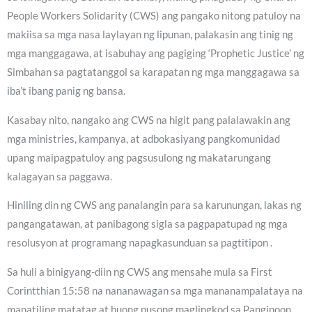
People Workers Solidarity (CWS) ang pangako nitong patuloy na
makiisa sa mga nasa laylayan ng lipunan, palakasin ang tinig ng
mga manggagawa, at isabuhay ang pagiging ‘Prophetic Justice’ ng
Simbahan sa pagtatanggol sa karapatan ng mga manggagawa sa
iba’t ibang panig ng bansa.
Kasabay nito, nangako ang CWS na higit pang palalawakin ang
mga ministries, kampanya, at adbokasiyang pangkomunidad
upang maipagpatuloy ang pagsusulong ng makatarungang
kalagayan sa paggawa.
Hiniling din ng CWS ang panalangin para sa karunungan, lakas ng
pangangatawan, at panibagong sigla sa pagpapatupad ng mga
resolusyon at programang napagkasunduan sa pagtitipon .
Sa huli a binigyang-diin ng CWS ang mensahe mula sa First
Corintthian 15:58 na nananawagan sa mga mananampalataya na
manatiling matatag at buong pusong maglingkod sa Panginoon,