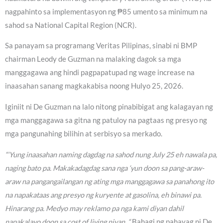
nagpahinto sa implementasyon ng ₱85 umento sa minimum na
sahod sa National Capital Region (NCR).
Sa panayam sa programang Veritas Pilipinas, sinabi ni BMP
chairman Leody de Guzman na malaking dagok sa mga
manggagawa ang hindi pagpapatupad ng wage increase na
inaasahan sanang magkakabisa noong Hulyo 25, 2026.
Iginiit ni De Guzman na lalo nitong pinabibigat ang kalagayan ng
mga manggagawa sa gitna ng patuloy na pagtaas ng presyo ng
mga pangunahing bilihin at serbisyo sa merkado.
“‘Yung inaasahan naming dagdag na sahod nung July 25 eh nawala pa,
naging bato pa. Makakadagdag sana nga ‘yun doon sa pang-araw-
araw na pangangailangan ng ating mga manggagawa sa panahong ito
na napakataas ang presyo ng kuryente at gasolina, eh binawi pa.
Hinarang pa. Medyo may reklamo pa nga kami diyan dahil
napakalayo doon sa cost of living niyan, “
Bahagi ng pahayag ni De