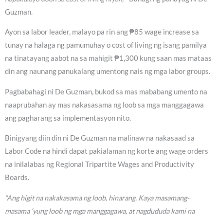
Guzman.
Ayon sa labor leader, malayo pa rin ang ₱85 wage increase sa
tunay na halaga ng pamumuhay o cost of living ng isang pamilya
na tinatayang aabot na sa mahigit ₱1,300 kung saan mas mataas
din ang naunang panukalang umentong nais ng mga labor groups.
Pagbabahagi ni De Guzman, bukod sa mas mababang umento na
naaprubahan ay mas nakasasama ng loob sa mga manggagawa
ang pagharang sa implementasyon nito.
Binigyang diin din ni De Guzman na malinaw na nakasaad sa
Labor Code na hindi dapat pakialaman ng korte ang wage orders
na inilalabas ng Regional Tripartite Wages and Productivity
Boards.
“Ang higit na nakakasama ng loob, hinarang. Kaya masamang-
masama ‘yung loob ng mga manggagawa, at nagdududa kami na