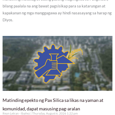
bilang paalala na ang bawat pagsisikap para sa katarungan at
kapakanan ng mga manggagawa ay hindi nasasayang sa harap ng
Diyos.
Matinding epekto ng Pax Silica sa likas na yaman at
komunidad, dapat masusing pag-aralan
Reyn Letran - Ibañez
Thursday, August 6, 2026 1:22 pm