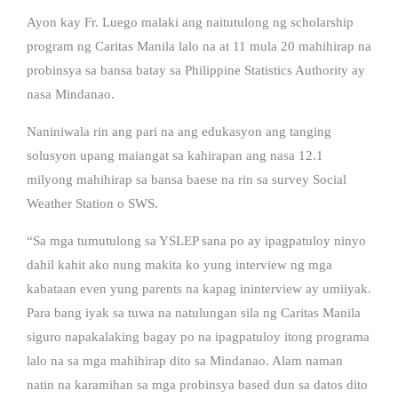
Ayon kay Fr. Luego malaki ang naitutulong ng scholarship
program ng Caritas Manila lalo na at 11 mula 20 mahihirap na
probinsya sa bansa batay sa Philippine Statistics Authority ay
nasa Mindanao.
Naniniwala rin ang pari na ang edukasyon ang tanging
solusyon upang maiangat sa kahirapan ang nasa 12.1
milyong mahihirap sa bansa baese na rin sa survey Social
Weather Station o SWS.
“Sa mga tumutulong sa YSLEP sana po ay ipagpatuloy ninyo
dahil kahit ako nung makita ko yung interview ng mga
kabataan even yung parents na kapag ininterview ay umiiyak.
Para bang iyak sa tuwa na natulungan sila ng Caritas Manila
siguro napakalaking bagay po na ipagpatuloy itong programa
lalo na sa mga mahihirap dito sa Mindanao. Alam naman
natin na karamihan sa mga probinsya based dun sa datos dito