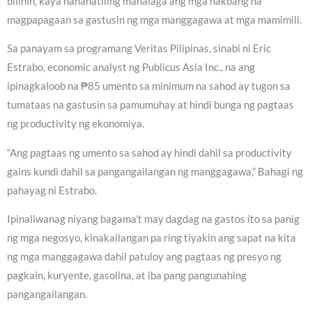
bilihin, kaya nananatiling mahalaga ang mga hakbang na
magpapagaan sa gastusin ng mga manggagawa at mga mamimili.
Sa panayam sa programang Veritas Pilipinas, sinabi ni Eric
Estrabo, economic analyst ng Publicus Asia Inc., na ang
ipinagkaloob na ₱85 umento sa minimum na sahod ay tugon sa
tumataas na gastusin sa pamumuhay at hindi bunga ng pagtaas
ng productivity ng ekonomiya.
“Ang pagtaas ng umento sa sahod ay hindi dahil sa productivity
gains kundi dahil sa pangangailangan ng manggagawa,” Bahagi ng
pahayag ni Estrabo.
Ipinaliwanag niyang bagama’t may dagdag na gastos ito sa panig
ng mga negosyo, kinakailangan pa ring tiyakin ang sapat na kita
ng mga manggagawa dahil patuloy ang pagtaas ng presyo ng
pagkain, kuryente, gasolina, at iba pang pangunahing
pangangailangan.