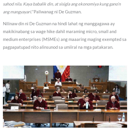
sahod nila. Kaya babalik din, at sisigla ang ekonomiya kung gano’n
ang mangyayari.”
Paliwanag ni De Guzman.
Nilinaw din ni De Guzman na hindi lahat ng manggagawa ay
makikinabang sa wage hike dahil maraming micro, small and
medium enterprises (MSMEs) ang maaaring maging exempted sa
pagpapatupad nito alinsunod sa umiiral na mga patakaran.