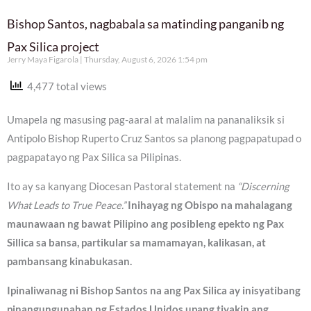
Bishop Santos, nagbabala sa matinding panganib ng
Pax Silica project
Jerry Maya Figarola
Thursday, August 6, 2026 1:54 pm
4,477 total views
Umapela ng masusing pag-aaral at malalim na pananaliksik si
Antipolo Bishop Ruperto Cruz Santos sa planong pagpapatupad o
pagpapatayo ng Pax Silica sa Pilipinas.
Ito ay sa kanyang Diocesan Pastoral statement na
“Discerning
What Leads to True Peace.”
Inihayag ng Obispo na mahalagang
maunawaan ng bawat Pilipino ang posibleng epekto ng Pax
Sillica sa bansa, partikular sa mamamayan, kalikasan, at
pambansang kinabukasan.
Ipinaliwanag ni Bishop Santos na ang Pax Silica ay inisyatibang
pinangungunahan ng Estados Unidos upang tiyakin ang