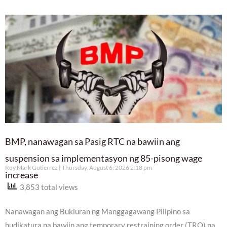
BMP, nanawagan sa Pasig RTC na bawiin ang
suspension sa implementasyon ng 85-pisong wage
Roy Mark Gutierrez
Thursday, August 6, 2026 2:18 pm
increase
3,853 total views
Nanawagan ang Bukluran ng Manggagawang Pilipino sa
hudikatura na bawiin ang temporary restraining order (TRO) na