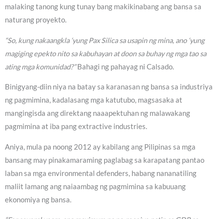
malaking tanong kung tunay bang makikinabang ang bansa sa
naturang proyekto.
“So, kung nakaangkla ‘yung Pax Silica sa usapin ng mina, ano ‘yung
magiging epekto nito sa kabuhayan at doon sa buhay ng mga tao sa
ating mga komunidad?”
Bahagi ng pahayag ni Calsado.
Binigyang-diin niya na batay sa karanasan ng bansa sa industriya
ng pagmimina, kadalasang mga katutubo, magsasaka at
mangingisda ang direktang naaapektuhan ng malawakang
pagmimina at iba pang extractive industries.
Aniya, mula pa noong 2012 ay kabilang ang Pilipinas sa mga
bansang may pinakamaraming paglabag sa karapatang pantao
laban sa mga environmental defenders, habang nananatiling
maliit lamang ang naiaambag ng pagmimina sa kabuuang
ekonomiya ng bansa.