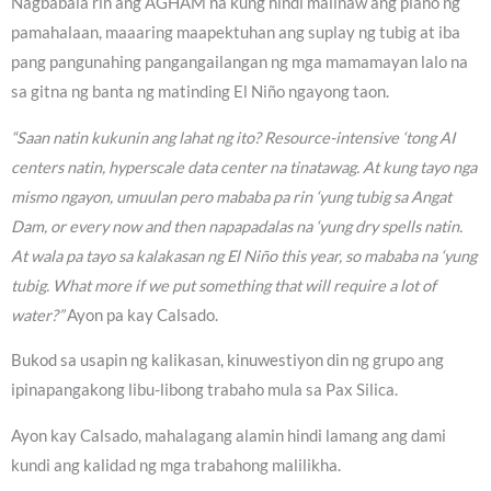
Nagbabala rin ang AGHAM na kung hindi malinaw ang plano ng
pamahalaan, maaaring maapektuhan ang suplay ng tubig at iba
pang pangunahing pangangailangan ng mga mamamayan lalo na
sa gitna ng banta ng matinding El Niño ngayong taon.
“Saan natin kukunin ang lahat ng ito? Resource-intensive ‘tong AI
centers natin, hyperscale data center na tinatawag. At kung tayo nga
mismo ngayon, umuulan pero mababa pa rin ‘yung tubig sa Angat
Dam, or every now and then napapadalas na ‘yung dry spells natin.
At wala pa tayo sa kalakasan ng El Niño this year, so mababa na ‘yung
tubig. What more if we put something that will require a lot of
water?”
Ayon pa kay Calsado.
Bukod sa usapin ng kalikasan, kinuwestiyon din ng grupo ang
ipinapangakong libu-libong trabaho mula sa Pax Silica.
Ayon kay Calsado, mahalagang alamin hindi lamang ang dami
kundi ang kalidad ng mga trabahong malilikha.