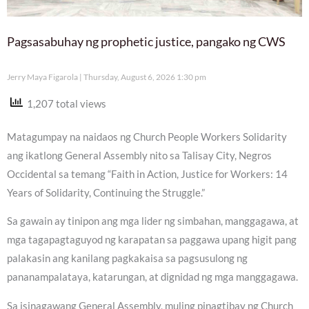
Pagsasabuhay ng prophetic justice, pangako ng CWS
Jerry Maya Figarola
Thursday, August 6, 2026 1:30 pm
1,207 total views
Matagumpay na naidaos ng Church People Workers Solidarity
ang ikatlong General Assembly nito sa Talisay City, Negros
Occidental sa temang “Faith in Action, Justice for Workers: 14
Years of Solidarity, Continuing the Struggle.”
Sa gawain ay tinipon ang mga lider ng simbahan, manggagawa, at
mga tagapagtaguyod ng karapatan sa paggawa upang higit pang
palakasin ang kanilang pagkakaisa sa pagsusulong ng
pananampalataya, katarungan, at dignidad ng mga manggagawa.
Sa isinagawang General Assembly, muling pinagtibay ng Church