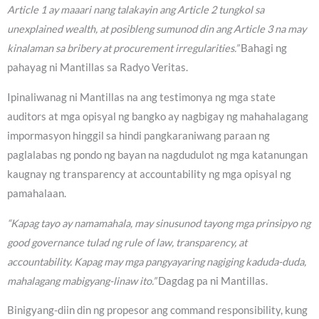
Article 1 ay maaari nang talakayin ang Article 2 tungkol sa
unexplained wealth, at posibleng sumunod din ang Article 3 na may
kinalaman sa bribery at procurement irregularities.”
Bahagi ng
pahayag ni Mantillas sa Radyo Veritas.
Ipinaliwanag ni Mantillas na ang testimonya ng mga state
auditors at mga opisyal ng bangko ay nagbigay ng mahahalagang
impormasyon hinggil sa hindi pangkaraniwang paraan ng
paglalabas ng pondo ng bayan na nagdudulot ng mga katanungan
kaugnay ng transparency at accountability ng mga opisyal ng
pamahalaan.
“Kapag tayo ay namamahala, may sinusunod tayong mga prinsipyo ng
good governance tulad ng rule of law, transparency, at
accountability. Kapag may mga pangyayaring nagiging kaduda-duda,
mahalagang mabigyang-linaw ito.”
Dagdag pa ni Mantillas.
Binigyang-diin din ng propesor ang command responsibility, kung