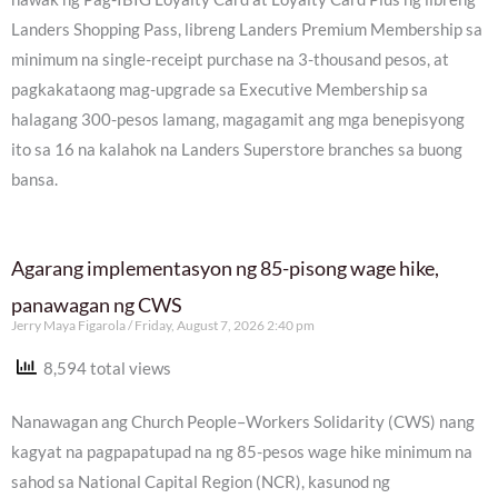
Landers Shopping Pass, libreng Landers Premium Membership sa
minimum na single-receipt purchase na 3-thousand pesos, at
pagkakataong mag-upgrade sa Executive Membership sa
halagang 300-pesos lamang, magagamit ang mga benepisyong
ito sa 16 na kalahok na Landers Superstore branches sa buong
bansa.
Agarang implementasyon ng 85-pisong wage hike,
panawagan ng CWS
Jerry Maya Figarola
Friday, August 7, 2026 2:40 pm
8,594 total views
Nanawagan ang Church People–Workers Solidarity (CWS) nang
kagyat na pagpapatupad na ng 85-pesos wage hike minimum na
sahod sa National Capital Region (NCR), kasunod ng