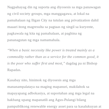
Nagpahayag din ng suporta ang diyosesis sa mga panawagan
ng civil society groups, mga manggagawa, at lokal na
pamahalaan ng Iligan City na tutulan ang privatization dahil
maaari itong magresulta sa pagtaas ng singil sa kuryente,
pagkawala ng kita ng pamahalaan, at paghina ng
pananagutan ng mga namamahala.
“When a basic necessity like power is treated mainly as a
commodity rather than as a service for the common good, it
is the poor who suffer first and most,”
dagdag pa ni Bishop
Rapadas.
Kasabay nito, hinimok ng diyosesis ang mga
mananampalataya na maging mapanuri, makilahok sa
mapayapang adbokasiya, at suportahan ang mga legal na
hakbang upang mapanatili ang Agus-Pulangi bilang
pampublikong renewable energy asset para sa kasalukuyan at