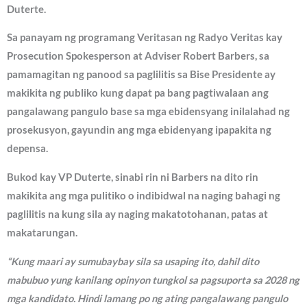
Duterte.
Sa panayam ng programang Veritasan ng Radyo Veritas kay
Prosecution Spokesperson at Adviser Robert Barbers, sa
pamamagitan ng panood sa paglilitis sa Bise Presidente ay
makikita ng publiko kung dapat pa bang pagtiwalaan ang
pangalawang pangulo base sa mga ebidensyang inilalahad ng
prosekusyon, gayundin ang mga ebidenyang ipapakita ng
depensa.
Bukod kay VP Duterte, sinabi rin ni Barbers na dito rin
makikita ang mga pulitiko o indibidwal na naging bahagi ng
paglilitis na kung sila ay naging makatotohanan, patas at
makatarungan.
“Kung maari ay sumubaybay sila sa usaping ito, dahil dito
mabubuo yung kanilang opinyon tungkol sa pagsuporta sa 2028 ng
mga kandidato. Hindi lamang po ng ating pangalawang pangulo