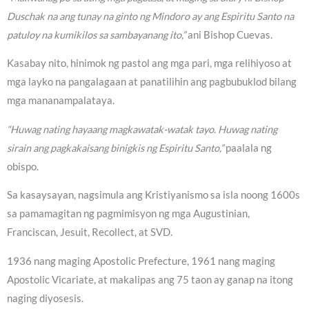
Duschak na ang tunay na ginto ng Mindoro ay ang Espiritu Santo na
patuloy na kumikilos sa sambayanang ito,”
ani Bishop Cuevas.
Kasabay nito, hinimok ng pastol ang mga pari, mga relihiyoso at
mga layko na pangalagaan at panatilihin ang pagbubuklod bilang
mga mananampalataya.
“Huwag nating hayaang magkawatak-watak tayo. Huwag nating
sirain ang pagkakaisang binigkis ng Espiritu Santo,”
paalala ng
obispo.
Sa kasaysayan, nagsimula ang Kristiyanismo sa isla noong 1600s
sa pamamagitan ng pagmimisyon ng mga Augustinian,
Franciscan, Jesuit, Recollect, at SVD.
1936 nang maging Apostolic Prefecture, 1961 nang maging
Apostolic Vicariate, at makalipas ang 75 taon ay ganap na itong
naging diyosesis.