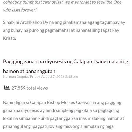
collecting things that cannot last, we may forget to seek the One
who lasts forever.”
Sinabi ni Archbishop Uy na ang pinakamahalagang tagumpay ay
ang buhay na puno ng pagmamahal at nananatiling tapat kay
Kristo.
Pagiging ganap na diyosesis ng Calapan, isang malaking
hamon at pananagutan
Norman Dequia
Friday, August 7, 2026 5:18 pm
27,859 total views
Nanindigan si Calapan Bishop Moises Cuevas na ang pagiging
ganap na diyosesis ay hindi simpleng pagkilala sa paglago ng
lokal na simbahan kundi pagtanggap sa mas malaking hamon at
pananagutang ipagpatuloy ang misyong sinimulan ng mga