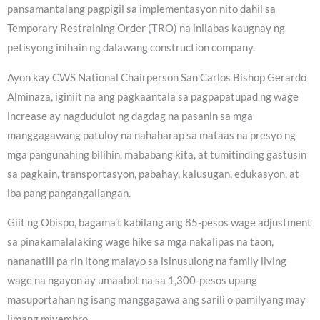
pansamantalang pagpigil sa implementasyon nito dahil sa
Temporary Restraining Order (TRO) na inilabas kaugnay ng
petisyong inihain ng dalawang construction company.
Ayon kay CWS National Chairperson San Carlos Bishop Gerardo
Alminaza, iginiit na ang pagkaantala sa pagpapatupad ng wage
increase ay nagdudulot ng dagdag na pasanin sa mga
manggagawang patuloy na nahaharap sa mataas na presyo ng
mga pangunahing bilihin, mababang kita, at tumitinding gastusin
sa pagkain, transportasyon, pabahay, kalusugan, edukasyon, at
iba pang pangangailangan.
Giit ng Obispo, bagama’t kabilang ang 85-pesos wage adjustment
sa pinakamalalaking wage hike sa mga nakalipas na taon,
nananatili pa rin itong malayo sa isinusulong na family living
wage na ngayon ay umaabot na sa 1,300-pesos upang
masuportahan ng isang manggagawa ang sarili o pamilyang may
limang miyembro.