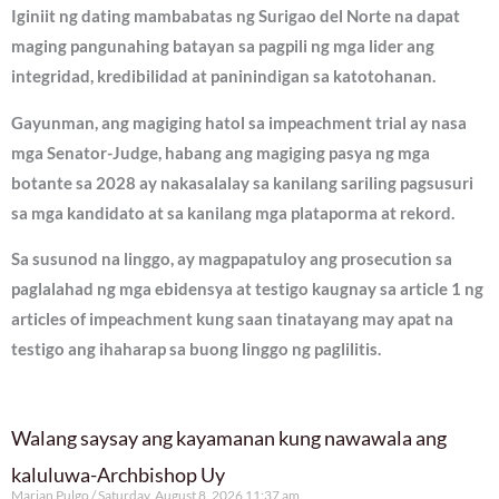
Iginiit ng dating mambabatas ng Surigao del Norte na dapat
maging pangunahing batayan sa pagpili ng mga lider ang
integridad, kredibilidad at paninindigan sa katotohanan.
Gayunman, ang magiging hatol sa impeachment trial ay nasa
mga Senator-Judge, habang ang magiging pasya ng mga
botante sa 2028 ay nakasalalay sa kanilang sariling pagsusuri
sa mga kandidato at sa kanilang mga plataporma at rekord.
Sa susunod na linggo, ay magpapatuloy ang prosecution sa
paglalahad ng mga ebidensya at testigo kaugnay sa article 1 ng
articles of impeachment kung saan tinatayang may apat na
testigo ang ihaharap sa buong linggo ng paglilitis.
Walang saysay ang kayamanan kung nawawala ang
kaluluwa-Archbishop Uy
Marian Pulgo
Saturday, August 8, 2026 11:37 am