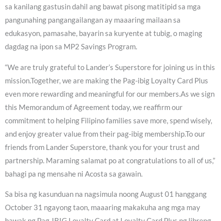
sa kanilang gastusin dahil ang bawat pisong matitipid sa mga
pangunahing pangangailangan ay maaaring mailaan sa
edukasyon, pamasahe, bayarin sa kuryente at tubig, o maging
dagdag na ipon sa MP2 Savings Program.
“We are truly grateful to Lander’s Superstore for joining us in this
mission.Together, we are making the Pag-ibig Loyalty Card Plus
even more rewarding and meaningful for our members.As we sign
this Memorandum of Agreement today, we reaffirm our
commitment to helping Filipino families save more, spend wisely,
and enjoy greater value from their pag-ibig membership.To our
friends from Lander Superstore, thank you for your trust and
partnership. Maraming salamat po at congratulations to all of us,”
bahagi pa ng mensahe ni Acosta sa gawain.
Sa bisa ng kasunduan na nagsimula noong August 01 hanggang
October 31 ngayong taon, maaaring makakuha ang mga may
hawak ng Pag-IBIG Loyalty Card at Loyalty Card Plus ng libreng