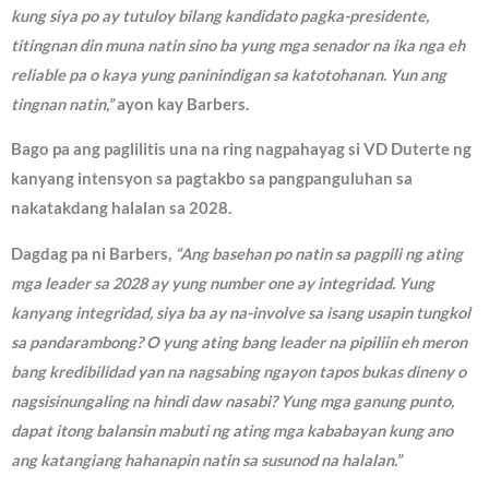
kung siya po ay tutuloy bilang kandidato pagka-presidente,
titingnan din muna natin sino ba yung mga senador na ika nga eh
reliable pa o kaya yung paninindigan sa katotohanan. Yun ang
tingnan natin,”
ayon kay Barbers.
Bago pa ang paglilitis una na ring nagpahayag si VD Duterte ng
kanyang intensyon sa pagtakbo sa pangpanguluhan sa
nakatakdang halalan sa 2028.
Dagdag pa ni Barbers,
“Ang basehan po natin sa pagpili ng ating
mga leader sa 2028 ay yung number one ay integridad. Yung
kanyang integridad, siya ba ay na-involve sa isang usapin tungkol
sa pandarambong? O yung ating bang leader na pipiliin eh meron
bang kredibilidad yan na nagsabing ngayon tapos bukas dineny o
nagsisinungaling na hindi daw nasabi? Yung mga ganung punto,
dapat itong balansin mabuti ng ating mga kababayan kung ano
ang katangiang hahanapin natin sa susunod na halalan.”