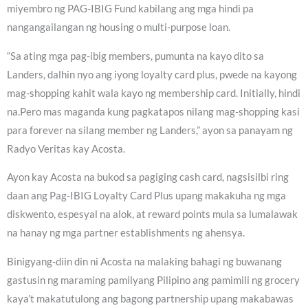
miyembro ng PAG-IBIG Fund kabilang ang mga hindi pa
nangangailangan ng housing o multi-purpose loan.
“Sa ating mga pag-ibig members, pumunta na kayo dito sa
Landers, dalhin nyo ang iyong loyalty card plus, pwede na kayong
mag-shopping kahit wala kayo ng membership card. Initially, hindi
na.Pero mas maganda kung pagkatapos nilang mag-shopping kasi
para forever na silang member ng Landers,” ayon sa panayam ng
Radyo Veritas kay Acosta.
Ayon kay Acosta na bukod sa pagiging cash card, nagsisilbi ring
daan ang Pag-IBIG Loyalty Card Plus upang makakuha ng mga
diskwento, espesyal na alok, at reward points mula sa lumalawak
na hanay ng mga partner establishments ng ahensya.
Binigyang-diin din ni Acosta na malaking bahagi ng buwanang
gastusin ng maraming pamilyang Pilipino ang pamimili ng grocery
kaya’t makatutulong ang bagong partnership upang makabawas