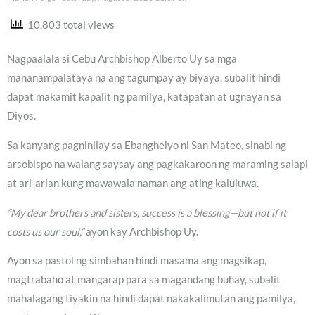
10,803 total views
Nagpaalala si Cebu Archbishop Alberto Uy sa mga
mananampalataya na ang tagumpay ay biyaya, subalit hindi
dapat makamit kapalit ng pamilya, katapatan at ugnayan sa
Diyos.
Sa kanyang pagninilay sa Ebanghelyo ni San Mateo, sinabi ng
arsobispo na walang saysay ang pagkakaroon ng maraming salapi
at ari-arian kung mawawala naman ang ating kaluluwa.
“My dear brothers and sisters, success is a blessing—but not if it
costs us our soul,”
ayon kay Archbishop Uy.
Ayon sa pastol ng simbahan hindi masama ang magsikap,
magtrabaho at mangarap para sa magandang buhay, subalit
mahalagang tiyakin na hindi dapat nakakalimutan ang pamilya,