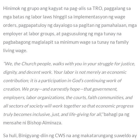
Hinimok ng grupo ang kagyat na pag-alis sa TRO, paggalang sa
mga batas ng labor laws hinggil sa implementasyon ng wage
orders, pagpapatuloy ng dayalogo sa pagitan ng pamahalaan, mga
employer at labor groups, at pagsusulong ng mga tunay na
pagbabagong maglalapit sa minimum wage sa tunay na family
living wage.
“We, the Church people, walks with you in your struggle for justice,
dignity, and decent work. Your labor is not merely an economic
contribution; it is a participation in God’s continuing work of
creation. We pray—and earnestly hope—that government,
employers, labor organizations, the courts, faith communities, and
all sectors of society will work together so that economic progress
truly becomes inclusive, just, and life-giving for all,”
bahagi pa ng
mensahe ni Bishop Alminaza.
Sa huli, Binigyang-diin ng CWS na ang makatarungang suweldo ay