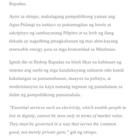
Rapadas.
Ayon sa obispo, mahalagang pampublikong yaman ang
Agus-Pulangi na naitayo sa pamamagitan ng buwis at
sakripisyo ng sambayanang Pilipino at sa loob ng ilang
dekada ay nagsilbing pinagkukunan ng mas abot-kayang
renewable energy para sa mga komunidad sa Mindanao.
Iginiit din ni Bishop Rapadas na hindi likas na kahinaan ng
sistema ang sanhi ng mga kasalukuyang suliranin nito kundi
kakulangan sa pamumuhunan, maayos na polisiya, at
modernisasyon na kaya namang tugunan ng pamahalaan sa
ilalim ng pampublikong pamamahala.
“Essential services such as electricity, which enable people to
live in dignity, cannot be seen only in terms of market value.
They must be governed in a way that serves the common
good, not merely private gain,”
giit ng obispo.