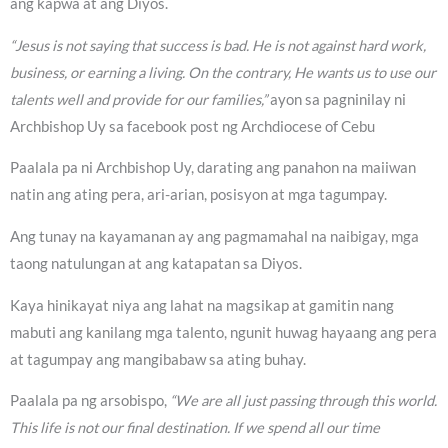
ang kapwa at ang Diyos.
“Jesus is not saying that success is bad. He is not against hard work,
business, or earning a living. On the contrary, He wants us to use our
talents well and provide for our families,”
ayon sa pagninilay ni
Archbishop Uy sa facebook post ng Archdiocese of Cebu
Paalala pa ni Archbishop Uy, darating ang panahon na maiiwan
natin ang ating pera, ari-arian, posisyon at mga tagumpay.
Ang tunay na kayamanan ay ang pagmamahal na naibigay, mga
taong natulungan at ang katapatan sa Diyos.
Kaya hinikayat niya ang lahat na magsikap at gamitin nang
mabuti ang kanilang mga talento, ngunit huwag hayaang ang pera
at tagumpay ang mangibabaw sa ating buhay.
Paalala pa ng arsobispo,
“We are all just passing through this world.
This life is not our final destination. If we spend all our time