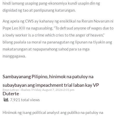
hindi lamang usaping pang-ekonomiya kundi usapin din ng
dignidad ng tao at panlipunang katarungan.
Ang apela ng CWS ay kahanay ng ensiklikal na Rerum Novarum ni
Pope Leo XIII na nagsasabing, “To defraud anyone of wages due to
a lowly worker is a crime which cries to the anger of heaven,”
bilang paalala sa moral na pananagutan ng lipunan na tiyakin ang
makatarungan at napapanahong sahod para sa mga
manggagawa.
Sambayanang Pilipino, hinimok na patuloy na
subaybayan ang impeachment trial laban kay VP
Reyn Letran - Ibañez
Friday, August 7, 2026 2:01 pm
Duterte
7,921 total views
Hinimok ng isang political analyst ang publiko na patuloy na