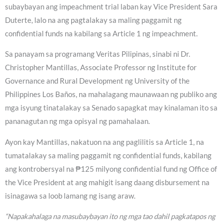
subaybayan ang impeachment trial laban kay Vice President Sara
Duterte, lalo na ang pagtalakay sa maling paggamit ng
confidential funds na kabilang sa Article 1 ng impeachment.
Sa panayam sa programang Veritas Pilipinas, sinabi ni Dr.
Christopher Mantillas, Associate Professor ng Institute for
Governance and Rural Development ng University of the
Philippines Los Baños, na mahalagang maunawaan ng publiko ang
mga isyung tinatalakay sa Senado sapagkat may kinalaman ito sa
pananagutan ng mga opisyal ng pamahalaan.
Ayon kay Mantillas, nakatuon na ang paglilitis sa Article 1, na
tumatalakay sa maling paggamit ng confidential funds, kabilang
ang kontrobersyal na ₱125 milyong confidential fund ng Office of
the Vice President at ang mahigit isang daang disbursement na
isinagawa sa loob lamang ng isang araw.
“Napakahalaga na masubaybayan ito ng mga tao dahil pagkatapos ng