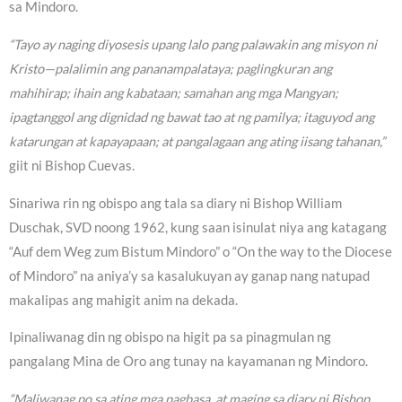
sa Mindoro.
“Tayo ay naging diyosesis upang lalo pang palawakin ang misyon ni
Kristo—palalimin ang pananampalataya; paglingkuran ang
mahihirap; ihain ang kabataan; samahan ang mga Mangyan;
ipagtanggol ang dignidad ng bawat tao at ng pamilya; itaguyod ang
katarungan at kapayapaan; at pangalagaan ang ating iisang tahanan,”
giit ni Bishop Cuevas.
Sinariwa rin ng obispo ang tala sa diary ni Bishop William
Duschak, SVD noong 1962, kung saan isinulat niya ang katagang
“Auf dem Weg zum Bistum Mindoro” o “On the way to the Diocese
of Mindoro” na aniya’y sa kasalukuyan ay ganap nang natupad
makalipas ang mahigit anim na dekada.
Ipinaliwanag din ng obispo na higit pa sa pinagmulan ng
pangalang Mina de Oro ang tunay na kayamanan ng Mindoro.
“Maliwanag po sa ating mga pagbasa, at maging sa diary ni Bishop