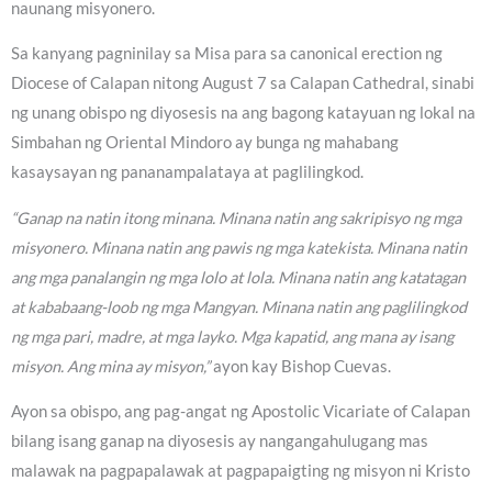
naunang misyonero.
Sa kanyang pagninilay sa Misa para sa canonical erection ng
Diocese of Calapan nitong August 7 sa Calapan Cathedral, sinabi
ng unang obispo ng diyosesis na ang bagong katayuan ng lokal na
Simbahan ng Oriental Mindoro ay bunga ng mahabang
kasaysayan ng pananampalataya at paglilingkod.
“Ganap na natin itong minana. Minana natin ang sakripisyo ng mga
misyonero. Minana natin ang pawis ng mga katekista. Minana natin
ang mga panalangin ng mga lolo at lola. Minana natin ang katatagan
at kababaang-loob ng mga Mangyan. Minana natin ang paglilingkod
ng mga pari, madre, at mga layko. Mga kapatid, ang mana ay isang
misyon. Ang mina ay misyon,”
ayon kay Bishop Cuevas.
Ayon sa obispo, ang pag-angat ng Apostolic Vicariate of Calapan
bilang isang ganap na diyosesis ay nangangahulugang mas
malawak na pagpapalawak at pagpapaigting ng misyon ni Kristo