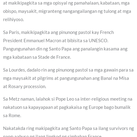
at makikipagkita sa mga opisyal ng pamahalaan, kabataan, mga
obispo, maysakit, migranteng nangangailangan ng tulong at mga
relihiyoso.
Sa Paris, makikipagkita ang pinunong pastol kay French
President Emmanuel Macron at bibisita sa UNESCO.
Pangungunahan din ng Santo Papa ang panalangin kasama ang
mga kabataan sa Stade de France.
Sa Lourdes, dadalo rin ang pinunong pastol sa mga gawain para sa
mga maysakit at pilgrims at pangungunahan ang Banal na Misa
at Rosary procession.
Sa Metz naman, lalahok si Pope Leo sa inter-religious meeting na
nakatuon sa kapayapaan at pagkakaisa ng Europe bago bumalik
sa Rome.
Nakatakda ring makipagkita ang Santo Papa sa ilang survivors ng
pang-aabuso ng ilang lingkod ng simbahan France.