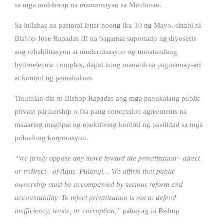
sa mga mahihirap na mamamayan sa Mindanao.
Sa inilabas na pastoral letter noong ika-10 ng Mayo, sinabi ni
Bishop Jose Rapadas III na bagamat suportado ng diyosesis
ang rehabilitasyon at modernisasyon ng tumatandang
hydroelectric complex, dapat itong manatili sa pagmamay-ari
at kontrol ng pamahalaan.
Tinutulan din ni Bishop Rapadas ang mga panukalang public-
private partnership o iba pang concession agreements na
maaaring maglipat ng epektibong kontrol ng pasilidad sa mga
pribadong korporasyon.
“We firmly oppose any move toward the privatization—direct
or indirect—of Agus–Pulangi… We affirm that public
ownership must be accompanied by serious reform and
accountability. To reject privatization is not to defend
inefficiency, waste, or corruption,”
pahayag ni Bishop