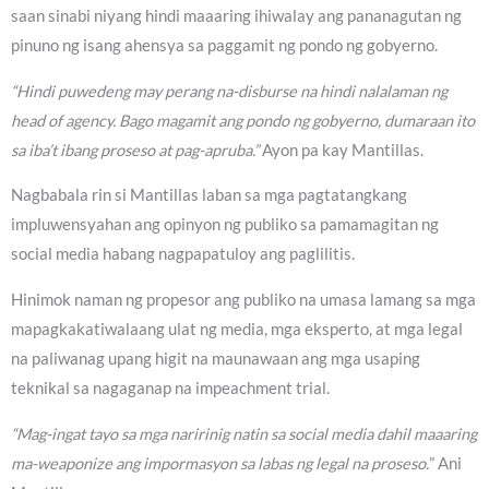
saan sinabi niyang hindi maaaring ihiwalay ang pananagutan ng
pinuno ng isang ahensya sa paggamit ng pondo ng gobyerno.
“Hindi puwedeng may perang na-disburse na hindi nalalaman ng
head of agency. Bago magamit ang pondo ng gobyerno, dumaraan ito
sa iba’t ibang proseso at pag-apruba.”
Ayon pa kay Mantillas.
Nagbabala rin si Mantillas laban sa mga pagtatangkang
impluwensyahan ang opinyon ng publiko sa pamamagitan ng
social media habang nagpapatuloy ang paglilitis.
Hinimok naman ng propesor ang publiko na umasa lamang sa mga
mapagkakatiwalaang ulat ng media, mga eksperto, at mga legal
na paliwanag upang higit na maunawaan ang mga usaping
teknikal sa nagaganap na impeachment trial.
“Mag-ingat tayo sa mga naririnig natin sa social media dahil maaaring
ma-weaponize ang impormasyon sa labas ng legal na proseso.
” Ani