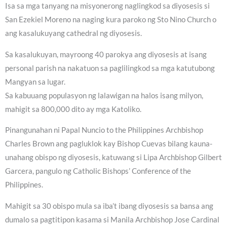
Isa sa mga tanyang na misyonerong naglingkod sa diyosesis si
San Ezekiel Moreno na naging kura paroko ng Sto Nino Church o
ang kasalukuyang cathedral ng diyosesis.
Sa kasalukuyan, mayroong 40 parokya ang diyosesis at isang
personal parish na nakatuon sa paglilingkod sa mga katutubong
Mangyan sa lugar.
Sa kabuuang populasyon ng lalawigan na halos isang milyon,
mahigit sa 800,000 dito ay mga Katoliko.
Pinangunahan ni Papal Nuncio to the Philippines Archbishop
Charles Brown ang pagluklok kay Bishop Cuevas bilang kauna-
unahang obispo ng diyosesis, katuwang si Lipa Archbishop Gilbert
Garcera, pangulo ng Catholic Bishops’ Conference of the
Philippines.
Mahigit sa 30 obispo mula sa iba’t ibang diyosesis sa bansa ang
dumalo sa pagtitipon kasama si Manila Archbishop Jose Cardinal