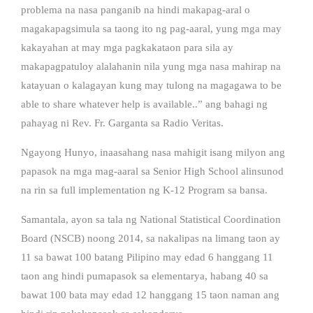
problema na nasa panganib na hindi makapag-aral o
magakapagsimula sa taong ito ng pag-aaral, yung mga may
kakayahan at may mga pagkakataon para sila ay
makapagpatuloy alalahanin nila yung mga nasa mahirap na
katayuan o kalagayan kung may tulong na magagawa to be
able to share whatever help is available..” ang bahagi ng
pahayag ni Rev. Fr. Garganta sa Radio Veritas.
Ngayong Hunyo, inaasahang nasa mahigit isang milyon ang
papasok na mga mag-aaral sa Senior High School alinsunod
na rin sa full implementation ng K-12 Program sa bansa.
Samantala, ayon sa tala ng National Statistical Coordination
Board (NSCB) noong 2014, sa nakalipas na limang taon ay
11 sa bawat 100 batang Pilipino may edad 6 hanggang 11
taon ang hindi pumapasok sa elementarya, habang 40 sa
bawat 100 bata may edad 12 hanggang 15 taon naman ang