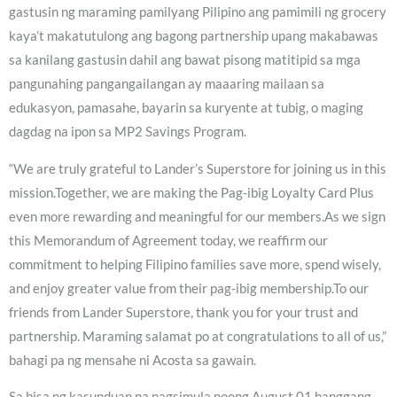
gastusin ng maraming pamilyang Pilipino ang pamimili ng grocery
kaya’t makatutulong ang bagong partnership upang makabawas
sa kanilang gastusin dahil ang bawat pisong matitipid sa mga
pangunahing pangangailangan ay maaaring mailaan sa
edukasyon, pamasahe, bayarin sa kuryente at tubig, o maging
dagdag na ipon sa MP2 Savings Program.
“We are truly grateful to Lander’s Superstore for joining us in this
mission.Together, we are making the Pag-ibig Loyalty Card Plus
even more rewarding and meaningful for our members.As we sign
this Memorandum of Agreement today, we reaffirm our
commitment to helping Filipino families save more, spend wisely,
and enjoy greater value from their pag-ibig membership.To our
friends from Lander Superstore, thank you for your trust and
partnership. Maraming salamat po at congratulations to all of us,”
bahagi pa ng mensahe ni Acosta sa gawain.
Sa bisa ng kasunduan na nagsimula noong August 01 hanggang