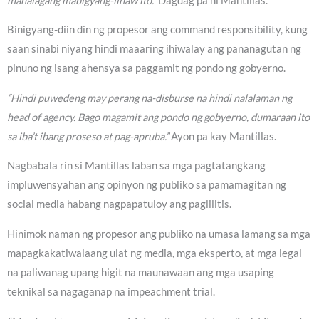
mahalagang mabigyang-linaw ito.”
Dagdag pa ni Mantillas.
Binigyang-diin din ng propesor ang command responsibility, kung
saan sinabi niyang hindi maaaring ihiwalay ang pananagutan ng
pinuno ng isang ahensya sa paggamit ng pondo ng gobyerno.
“Hindi puwedeng may perang na-disburse na hindi nalalaman ng
head of agency. Bago magamit ang pondo ng gobyerno, dumaraan ito
sa iba’t ibang proseso at pag-apruba.”
Ayon pa kay Mantillas.
Nagbabala rin si Mantillas laban sa mga pagtatangkang
impluwensyahan ang opinyon ng publiko sa pamamagitan ng
social media habang nagpapatuloy ang paglilitis.
Hinimok naman ng propesor ang publiko na umasa lamang sa mga
mapagkakatiwalaang ulat ng media, mga eksperto, at mga legal
na paliwanag upang higit na maunawaan ang mga usaping
teknikal sa nagaganap na impeachment trial.