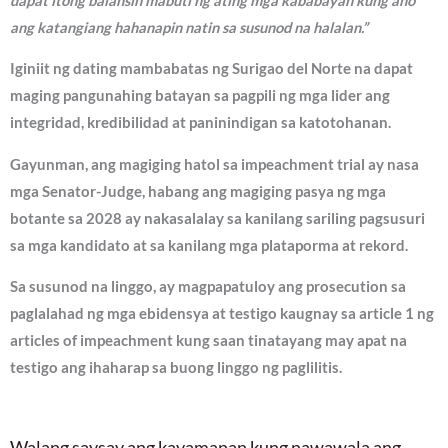
dapat itong balansin mabuti ng ating mga kababayan kung ano
ang katangiang hahanapin natin sa susunod na halalan.”
Iginiit ng dating mambabatas ng Surigao del Norte na dapat
maging pangunahing batayan sa pagpili ng mga lider ang
integridad, kredibilidad at paninindigan sa katotohanan.
Gayunman, ang magiging hatol sa impeachment trial ay nasa
mga Senator-Judge, habang ang magiging pasya ng mga
botante sa 2028 ay nakasalalay sa kanilang sariling pagsusuri
sa mga kandidato at sa kanilang mga plataporma at rekord.
Sa susunod na linggo, ay magpapatuloy ang prosecution sa
paglalahad ng mga ebidensya at testigo kaugnay sa article 1 ng
articles of impeachment kung saan tinatayang may apat na
testigo ang ihaharap sa buong linggo ng paglilitis.
Walang saysay ang kayamanan kung nawawala ang