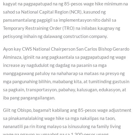
kagyat na pagpapatupad na ng 85-pesos wage hike minimum na
sahod sa National Capital Region (NCR), kasunod ng
pansamantalang pagpigil sa implementasyon nito dahil sa
Temporary Restraining Order (TRO) na inilabas kaugnay ng
petisyong inihain ng dalawang construction company.
Ayon kay CWS National Chairperson San Carlos Bishop Gerardo
Alminaza, iginiit na ang pagkaantala sa pagpapatupad ng wage
increase ay nagdudulot ng dagdag na pasanin sa mga
manggagawang patuloy na nahaharap sa mataas na presyo ng
mga pangunahing bilihin, mababang kita, at tumitinding gastusin
sa pagkain, transportasyon, pabahay, kalusugan, edukasyon, at
iba pang pangangailangan.
Giit ng Obispo, bagama’t kabilang ang 85-pesos wage adjustment
sa pinakamalalaking wage hike sa mga nakalipas na taon,
nananatili pa rin itong malayo sa isinusulong na family living
wage na ngayon ay umaabot na sa 1,300-pesos upang