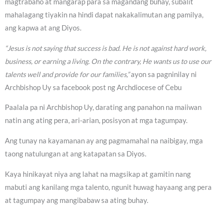
magtrabaho at mangarap para sa magandang buhay, subalit
mahalagang tiyakin na hindi dapat nakakalimutan ang pamilya,
ang kapwa at ang Diyos.
“Jesus is not saying that success is bad. He is not against hard work,
business, or earning a living. On the contrary, He wants us to use our
talents well and provide for our families,”
ayon sa pagninilay ni
Archbishop Uy sa facebook post ng Archdiocese of Cebu
Paalala pa ni Archbishop Uy, darating ang panahon na maiiwan
natin ang ating pera, ari-arian, posisyon at mga tagumpay.
Ang tunay na kayamanan ay ang pagmamahal na naibigay, mga
taong natulungan at ang katapatan sa Diyos.
Kaya hinikayat niya ang lahat na magsikap at gamitin nang
mabuti ang kanilang mga talento, ngunit huwag hayaang ang pera
at tagumpay ang mangibabaw sa ating buhay.