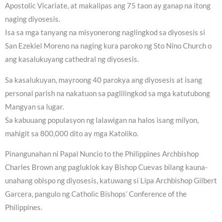
Apostolic Vicariate, at makalipas ang 75 taon ay ganap na itong
naging diyosesis.
Isa sa mga tanyang na misyonerong naglingkod sa diyosesis si
San Ezekiel Moreno na naging kura paroko ng Sto Nino Church o
ang kasalukuyang cathedral ng diyosesis.
Sa kasalukuyan, mayroong 40 parokya ang diyosesis at isang
personal parish na nakatuon sa paglilingkod sa mga katutubong
Mangyan sa lugar.
Sa kabuuang populasyon ng lalawigan na halos isang milyon,
mahigit sa 800,000 dito ay mga Katoliko.
Pinangunahan ni Papal Nuncio to the Philippines Archbishop
Charles Brown ang pagluklok kay Bishop Cuevas bilang kauna-
unahang obispo ng diyosesis, katuwang si Lipa Archbishop Gilbert
Garcera, pangulo ng Catholic Bishops’ Conference of the
Philippines.