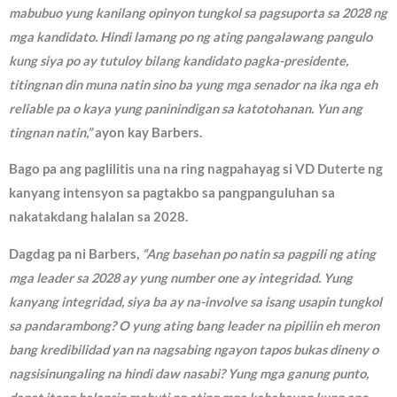
mabubuo yung kanilang opinyon tungkol sa pagsuporta sa 2028 ng
mga kandidato. Hindi lamang po ng ating pangalawang pangulo
kung siya po ay tutuloy bilang kandidato pagka-presidente,
titingnan din muna natin sino ba yung mga senador na ika nga eh
reliable pa o kaya yung paninindigan sa katotohanan. Yun ang
tingnan natin,”
ayon kay Barbers.
Bago pa ang paglilitis una na ring nagpahayag si VD Duterte ng
kanyang intensyon sa pagtakbo sa pangpanguluhan sa
nakatakdang halalan sa 2028.
Dagdag pa ni Barbers,
“Ang basehan po natin sa pagpili ng ating
mga leader sa 2028 ay yung number one ay integridad. Yung
kanyang integridad, siya ba ay na-involve sa isang usapin tungkol
sa pandarambong? O yung ating bang leader na pipiliin eh meron
bang kredibilidad yan na nagsabing ngayon tapos bukas dineny o
nagsisinungaling na hindi daw nasabi? Yung mga ganung punto,