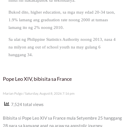
hindi rin nakakapasok sa sekondarya.
Bukod dito, higher education, sa mga may edad 20-34 taon,
1.9% lamang ang graduation rate noong 2000 at tumaas
lamang ito ng 2% noong 2010.
Sa ulat ng Philippine Statistics Authority noong 2013, nasa 4
na milyon ang out of school youth na may gulang 6
hanggang 34.
Pope Leo XIV, bibisita sa France
Marian Pulgo
Saturday, August 8, 2026 7:16 pm
7,524 total views
Bibisita si Pope Leo XIV sa France mula Setyembre 25 hanggang
28 para sa kanyang apat na araw na apostolic journey.