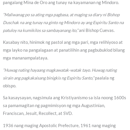
pangalang Mina de Oro ang tunay na kayamanan ng Mindoro.
“Maliwanag po sa ating mga pagbasa, at maging sa diary ni Bishop
Duschak na ang tunay na ginto ng Mindoro ay ang Espiritu Santo na
patuloy na kumikilos sa sambayanang ito,”
ani Bishop Cuevas.
Kasabay nito, hinimok ng pastol ang mga pari, mga relihiyoso at
mga layko na pangalagaan at panatilihin ang pagbubuklod bilang
mga mananampalataya.
“Huwag nating hayaang magkawatak-watak tayo. Huwag nating
sirain ang pagkakaisang binigkis ng Espiritu Santo,”
paalala ng
obispo.
Sa kasaysayan, nagsimula ang Kristiyanismo sa isla noong 1600s
sa pamamagitan ng pagmimisyon ng mga Augustinian,
Franciscan, Jesuit, Recollect, at SVD.
1936 nang maging Apostolic Prefecture, 1961 nang maging