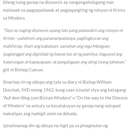
bilang isang ganap na diyosesis ay nangangahulugang mas
malawak na pagpapalawak at pagpapaigting ng misyon ni Kristo
sa Mindoro.
“Tayo ay naging diyosesis upang lalo pang palawakin ang misyon ni
Kristo—palalimin ang pananampalataya; paglingkuran ang
mahihirap; ihain ang kabataan; samahan ang mga Mangyan;
ipagtanggol ang dignidad ng bawat tao at ng pamilya; itaguyod ang
katarungan at kapayapaan; at pangalagaan ang ating iisang tahanan,”
giit ni Bishop Cuevas.
Sinariwa rin ng obispo ang tala sa diary ni Bishop William
Duschak, SVD noong 1962, kung saan isinulat niya ang katagang
“Auf dem Weg zum Bistum Mindoro” o “On the way to the Diocese
of Mindoro” na aniya’y sa kasalukuyan ay ganap nang natupad
makalipas ang mahigit anim na dekada.
Ipinaliwanag din ng obispo na higit pa sa pinagmulan ng