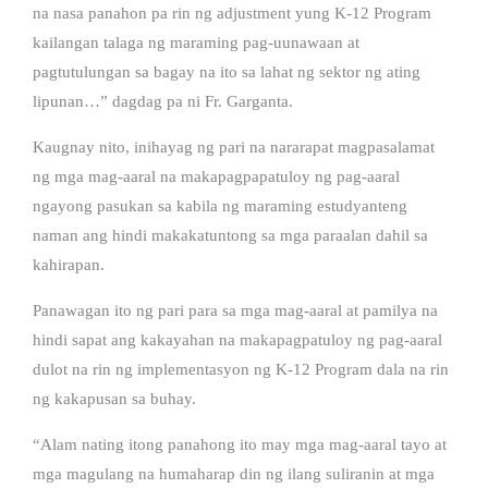
na nasa panahon pa rin ng adjustment yung K-12 Program
kailangan talaga ng maraming pag-uunawaan at
pagtutulungan sa bagay na ito sa lahat ng sektor ng ating
lipunan…” dagdag pa ni Fr. Garganta.
Kaugnay nito, inihayag ng pari na nararapat magpasalamat
ng mga mag-aaral na makapagpapatuloy ng pag-aaral
ngayong pasukan sa kabila ng maraming estudyanteng
naman ang hindi makakatuntong sa mga paraalan dahil sa
kahirapan.
Panawagan ito ng pari para sa mga mag-aaral at pamilya na
hindi sapat ang kakayahan na makapagpatuloy ng pag-aaral
dulot na rin ng implementasyon ng K-12 Program dala na rin
ng kakapusan sa buhay.
“Alam nating itong panahong ito may mga mag-aaral tayo at
mga magulang na humaharap din ng ilang suliranin at mga