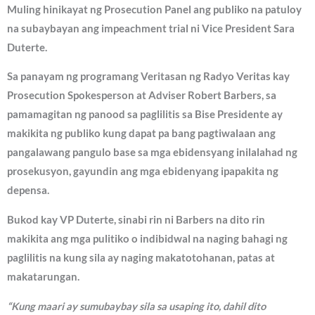
Muling hinikayat ng Prosecution Panel ang publiko na patuloy
na subaybayan ang impeachment trial ni Vice President Sara
Duterte.
Sa panayam ng programang Veritasan ng Radyo Veritas kay
Prosecution Spokesperson at Adviser Robert Barbers, sa
pamamagitan ng panood sa paglilitis sa Bise Presidente ay
makikita ng publiko kung dapat pa bang pagtiwalaan ang
pangalawang pangulo base sa mga ebidensyang inilalahad ng
prosekusyon, gayundin ang mga ebidenyang ipapakita ng
depensa.
Bukod kay VP Duterte, sinabi rin ni Barbers na dito rin
makikita ang mga pulitiko o indibidwal na naging bahagi ng
paglilitis na kung sila ay naging makatotohanan, patas at
makatarungan.
“Kung maari ay sumubaybay sila sa usaping ito, dahil dito