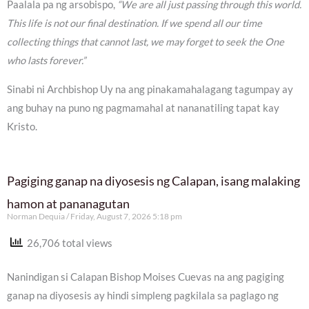
Paalala pa ng arsobispo,
“We are all just passing through this world.
This life is not our final destination. If we spend all our time
collecting things that cannot last, we may forget to seek the One
who lasts forever.”
Sinabi ni Archbishop Uy na ang pinakamahalagang tagumpay ay
ang buhay na puno ng pagmamahal at nananatiling tapat kay
Kristo.
Pagiging ganap na diyosesis ng Calapan, isang malaking
hamon at pananagutan
Norman Dequia
Friday, August 7, 2026 5:18 pm
26,706 total views
Nanindigan si Calapan Bishop Moises Cuevas na ang pagiging
ganap na diyosesis ay hindi simpleng pagkilala sa paglago ng