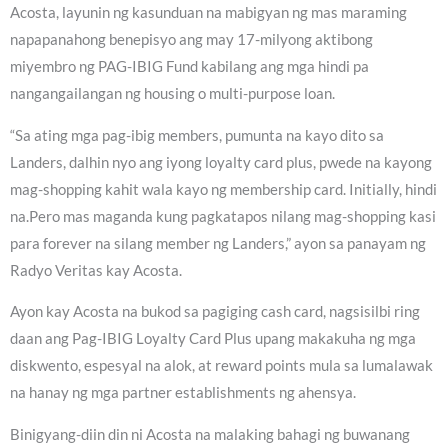
Acosta, layunin ng kasunduan na mabigyan ng mas maraming
napapanahong benepisyo ang may 17-milyong aktibong
miyembro ng PAG-IBIG Fund kabilang ang mga hindi pa
nangangailangan ng housing o multi-purpose loan.
“Sa ating mga pag-ibig members, pumunta na kayo dito sa
Landers, dalhin nyo ang iyong loyalty card plus, pwede na kayong
mag-shopping kahit wala kayo ng membership card. Initially, hindi
na.Pero mas maganda kung pagkatapos nilang mag-shopping kasi
para forever na silang member ng Landers,” ayon sa panayam ng
Radyo Veritas kay Acosta.
Ayon kay Acosta na bukod sa pagiging cash card, nagsisilbi ring
daan ang Pag-IBIG Loyalty Card Plus upang makakuha ng mga
diskwento, espesyal na alok, at reward points mula sa lumalawak
na hanay ng mga partner establishments ng ahensya.
Binigyang-diin din ni Acosta na malaking bahagi ng buwanang