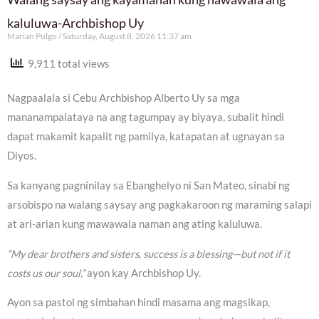
kaluluwa-Archbishop Uy
Marian Pulgo
Saturday, August 8, 2026 11:37 am
9,911 total views
Nagpaalala si Cebu Archbishop Alberto Uy sa mga
mananampalataya na ang tagumpay ay biyaya, subalit hindi
dapat makamit kapalit ng pamilya, katapatan at ugnayan sa
Diyos.
Sa kanyang pagninilay sa Ebanghelyo ni San Mateo, sinabi ng
arsobispo na walang saysay ang pagkakaroon ng maraming salapi
at ari-arian kung mawawala naman ang ating kaluluwa.
“My dear brothers and sisters, success is a blessing—but not if it
costs us our soul,”
ayon kay Archbishop Uy.
Ayon sa pastol ng simbahan hindi masama ang magsikap,