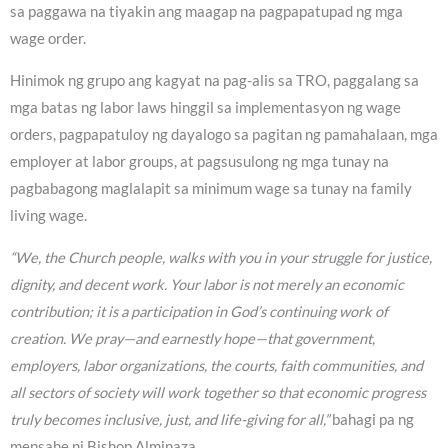
sa paggawa na tiyakin ang maagap na pagpapatupad ng mga
wage order.
Hinimok ng grupo ang kagyat na pag-alis sa TRO, paggalang sa
mga batas ng labor laws hinggil sa implementasyon ng wage
orders, pagpapatuloy ng dayalogo sa pagitan ng pamahalaan, mga
employer at labor groups, at pagsusulong ng mga tunay na
pagbabagong maglalapit sa minimum wage sa tunay na family
living wage.
“We, the Church people, walks with you in your struggle for justice,
dignity, and decent work. Your labor is not merely an economic
contribution; it is a participation in God’s continuing work of
creation. We pray—and earnestly hope—that government,
employers, labor organizations, the courts, faith communities, and
all sectors of society will work together so that economic progress
truly becomes inclusive, just, and life-giving for all,”
bahagi pa ng
mensahe ni Bishop Alminaza.