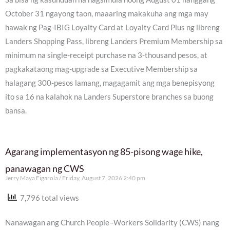
October 31 ngayong taon, maaaring makakuha ang mga may
hawak ng Pag-IBIG Loyalty Card at Loyalty Card Plus ng libreng
Landers Shopping Pass, libreng Landers Premium Membership sa
minimum na single-receipt purchase na 3-thousand pesos, at
pagkakataong mag-upgrade sa Executive Membership sa
halagang 300-pesos lamang, magagamit ang mga benepisyong
ito sa 16 na kalahok na Landers Superstore branches sa buong
bansa.
Agarang implementasyon ng 85-pisong wage hike,
panawagan ng CWS
Jerry Maya Figarola
Friday, August 7, 2026 2:40 pm
7,796 total views
Nanawagan ang Church People–Workers Solidarity (CWS) nang