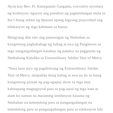
Ayon kay Rev. Fr. Kunegundo Garganta, executive secretary
ng komisyon, ngayon ang panahon ng pagtutulungan mula sa
iba’t ibang sektor ng lipunan upang bigyang prayoridad ang
edukasyon ng mga kabataan sa bansa.
Binigyang diin nito ang panawagan ng Simbahan sa
kongretong pagbabahagi ng habag at awa ng Panginoon sa
mga nangangailangan kasabay ng patuloy na paggunita ng
Simbahang Katolika sa Extraordinary Jubilee Year of Mercy.
“Nasa taon tayo ng pagdiriwang ng Extraordinary Jubilee
Year of Mercy, maipakita itong habag at awa na ito sa isang
kongretong paraan ng pag-agapay doon sa mga may
kahirapang magtaguyod para sa pag-aaral ng mga bata at
alam ko naman na maraming institusyon kasama ng
Simbahan na tumutulong para sa pangangailangan na
tumutulong para sa pangangailangan para sa edukasyon lalo