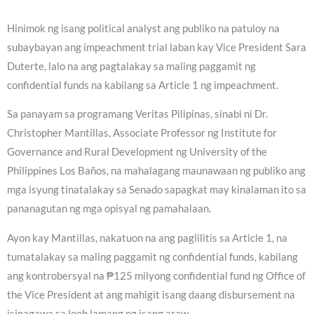
Hinimok ng isang political analyst ang publiko na patuloy na
subaybayan ang impeachment trial laban kay Vice President Sara
Duterte, lalo na ang pagtalakay sa maling paggamit ng
confidential funds na kabilang sa Article 1 ng impeachment.
Sa panayam sa programang Veritas Pilipinas, sinabi ni Dr.
Christopher Mantillas, Associate Professor ng Institute for
Governance and Rural Development ng University of the
Philippines Los Baños, na mahalagang maunawaan ng publiko ang
mga isyung tinatalakay sa Senado sapagkat may kinalaman ito sa
pananagutan ng mga opisyal ng pamahalaan.
Ayon kay Mantillas, nakatuon na ang paglilitis sa Article 1, na
tumatalakay sa maling paggamit ng confidential funds, kabilang
ang kontrobersyal na ₱125 milyong confidential fund ng Office of
the Vice President at ang mahigit isang daang disbursement na
isinagawa sa loob lamang ng isang araw.