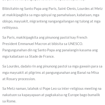
Bibisitahin ng Santo Papa ang Paris, Saint-Denis, Lourdes at Metz
at makikipagkita sa mga opisyal ng pamahalaan, kabataan, mga
obispo, maysakit, migranteng nangangailangan ng tulong at mga
relihiyoso.
Sa Paris, makikipagkita ang pinunong pastol kay French
President Emmanuel Macron at bibisita sa UNESCO.
Pangungunahan din ng Santo Papa ang panalangin kasama ang
mga kabataan sa Stade de France.
Sa Lourdes, dadalo rin ang pinunong pastol sa mga gawain para sa
mga maysakit at pilgrims at pangungunahan ang Banal na Misa
at Rosary procession.
Sa Metz naman, lalahok si Pope Leo sa inter-religious meeting na
nakatuon sa kapayapaan at pagkakaisa ng Europe bago bumalik
sa Rome.