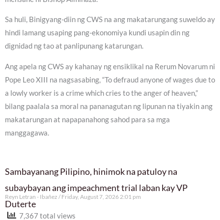
Sa huli, Binigyang-diin ng CWS na ang makatarungang suweldo ay
hindi lamang usaping pang-ekonomiya kundi usapin din ng
dignidad ng tao at panlipunang katarungan.
Ang apela ng CWS ay kahanay ng ensiklikal na Rerum Novarum ni
Pope Leo XIII na nagsasabing, “To defraud anyone of wages due to
a lowly worker is a crime which cries to the anger of heaven,”
bilang paalala sa moral na pananagutan ng lipunan na tiyakin ang
makatarungan at napapanahong sahod para sa mga
manggagawa.
Sambayanang Pilipino, hinimok na patuloy na
subaybayan ang impeachment trial laban kay VP
Reyn Letran - Ibañez
Friday, August 7, 2026 2:01 pm
Duterte
7,367 total views