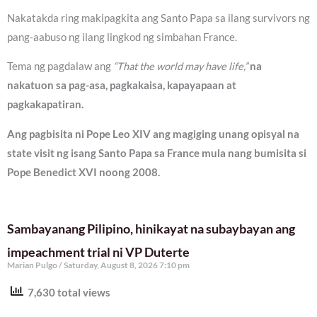
Nakatakda ring makipagkita ang Santo Papa sa ilang survivors ng
pang-aabuso ng ilang lingkod ng simbahan France.
Tema ng pagdalaw ang
“That the world may have life,”
na
nakatuon sa pag-asa, pagkakaisa, kapayapaan at
pagkakapatiran.
Ang pagbisita ni Pope Leo XIV ang magiging unang opisyal na
state visit ng isang Santo Papa sa France mula nang bumisita si
Pope Benedict XVI noong 2008.
Sambayanang Pilipino, hinikayat na subaybayan ang
impeachment trial ni VP Duterte
Marian Pulgo
Saturday, August 8, 2026 7:10 pm
7,630 total views