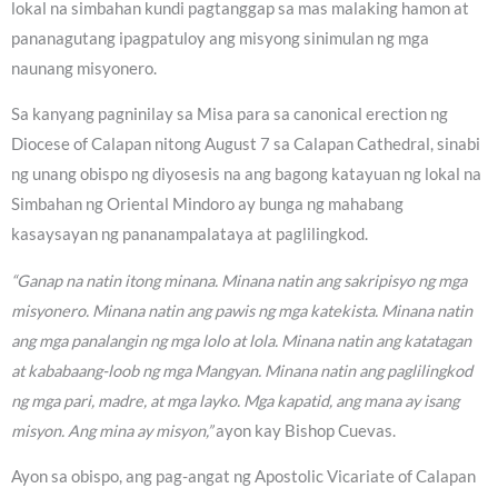
lokal na simbahan kundi pagtanggap sa mas malaking hamon at
pananagutang ipagpatuloy ang misyong sinimulan ng mga
naunang misyonero.
Sa kanyang pagninilay sa Misa para sa canonical erection ng
Diocese of Calapan nitong August 7 sa Calapan Cathedral, sinabi
ng unang obispo ng diyosesis na ang bagong katayuan ng lokal na
Simbahan ng Oriental Mindoro ay bunga ng mahabang
kasaysayan ng pananampalataya at paglilingkod.
“Ganap na natin itong minana. Minana natin ang sakripisyo ng mga
misyonero. Minana natin ang pawis ng mga katekista. Minana natin
ang mga panalangin ng mga lolo at lola. Minana natin ang katatagan
at kababaang-loob ng mga Mangyan. Minana natin ang paglilingkod
ng mga pari, madre, at mga layko. Mga kapatid, ang mana ay isang
misyon. Ang mina ay misyon,”
ayon kay Bishop Cuevas.
Ayon sa obispo, ang pag-angat ng Apostolic Vicariate of Calapan