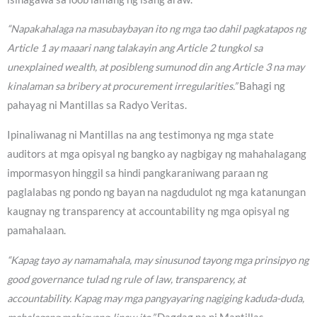
“Napakahalaga na masubaybayan ito ng mga tao dahil pagkatapos ng
Article 1 ay maaari nang talakayin ang Article 2 tungkol sa
unexplained wealth, at posibleng sumunod din ang Article 3 na may
kinalaman sa bribery at procurement irregularities.”
Bahagi ng
pahayag ni Mantillas sa Radyo Veritas.
Ipinaliwanag ni Mantillas na ang testimonya ng mga state
auditors at mga opisyal ng bangko ay nagbigay ng mahahalagang
impormasyon hinggil sa hindi pangkaraniwang paraan ng
paglalabas ng pondo ng bayan na nagdudulot ng mga katanungan
kaugnay ng transparency at accountability ng mga opisyal ng
pamahalaan.
“Kapag tayo ay namamahala, may sinusunod tayong mga prinsipyo ng
good governance tulad ng rule of law, transparency, at
accountability. Kapag may mga pangyayaring nagiging kaduda-duda,