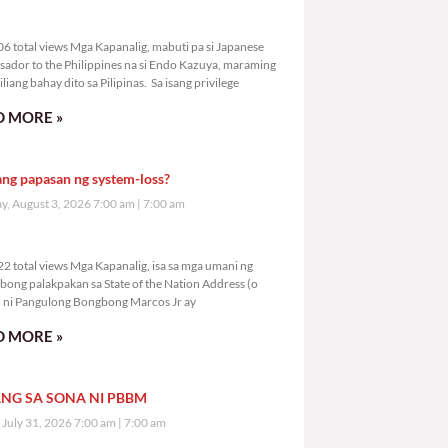
6,006 total views
6 total views Mga Kapanalig, mabuti pa si Japanese
ador to the Philippines na si Endo Kazuya, maraming
liang bahay dito sa Pilipinas. Sa isang privilege
 MORE »
ang papasan ng system-loss?
, August 3, 2026 7:00 am
7:00 am
8,022 total views
2 total views Mga Kapanalig, isa sa mga umani ng
bong palakpakan sa State of the Nation Address (o
ni Pangulong Bongbong Marcos Jr ay
 MORE »
NG SA SONA NI PBBM
, July 31, 2026 7:00 am
7:00 am