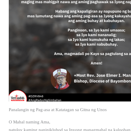
Panalangin ng Pag-asa at Katatagan sa Gitna ng Unos
O Mahal naming Ama,
patuloy kaming naninikluhod sa Inyong mapagmahal na kalooban