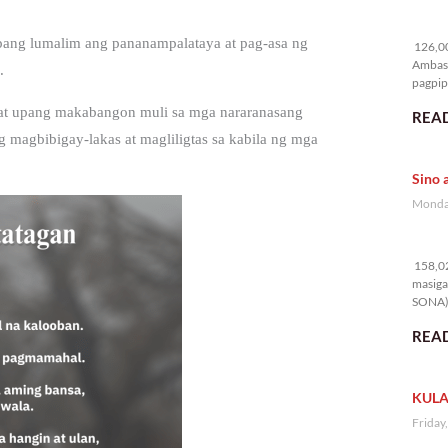
12
pang lumalim ang pananampalataya at pag-asa ng
126,00
Ambass
.
pagpipi
ahat upang makabangon muli sa mga nararanasang
READ
 magbibigay-lakas at magliligtas sa kabila ng mga
Sino 
Monday
15
158,02
masiga
SONA) 
READ
KULA
Friday