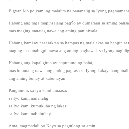
Bigyan Mo po kami ng malalim na pananalig sa Iyong pagmamaha
Habang ang mga mapinsalang bagýo ay dumaraan sa aming bansa
mas maging matatag nawa ang aming paniniwala.
Habang kami ay nasasaktan sa hampas ng malalakas na hangin at 
maging mas mahigpit nawa ang aming paghawak sa Iyong naglili
Habang ang kapaligiran ay napupuno ng bahá,
mas lumutang nawa ang aming pag-asa sa Iyong kakayahang mai
ang aming buhay at kabuhayan.
Panginoon, sa Iyo kami umaasa;
sa Iyo kami nananalig;
sa Iyo kami kumukuha ng lakas;
sa Iyo kami nabubuhay.
Ama, magmadali po Kayo sa pagtulong sa amin!