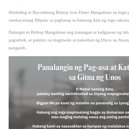
Hinihiling ni Bayombong Bishop Jose Elmer Mangalinao na higit 
sambayanang Pilipino sa pagharap sa hamong dala ng mga sakuna
Dalangin ni Bishop Mangalinao ang katatagan at kaligtasan ng l
pagsubok, at patuloy na magtiwala sa kalooban ng Diyos na Siyang
panganib.