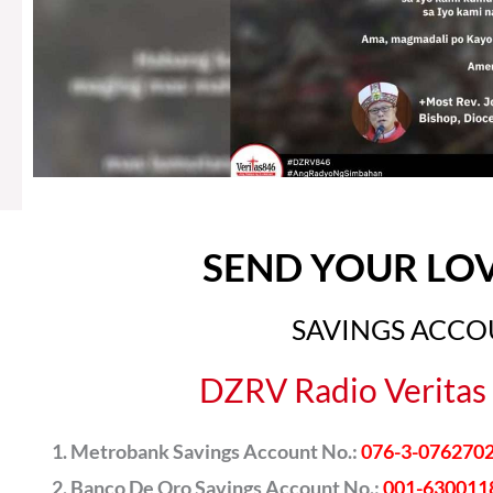
SEND YOUR LO
SAVINGS ACC
DZRV Radio Veritas 
Metrobank Savings Account No.:
076-3-076270
Banco De Oro Savings Account No.:
001-630011