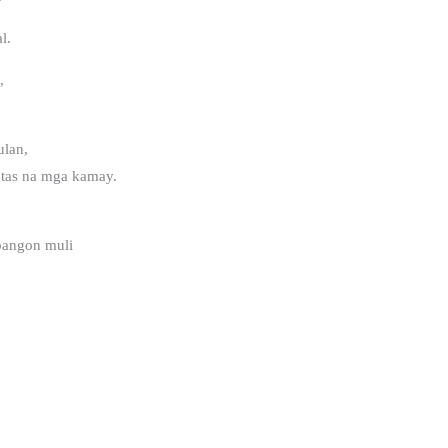
l.
,
ulan,
gtas na mga kamay.
bangon muli