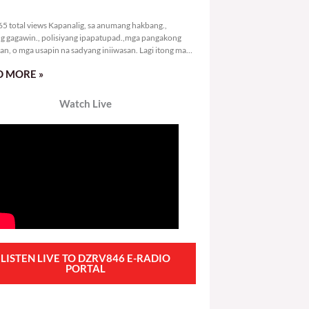
9,365 total views
5 total views Kapanalig, sa anumang hakbang.,
g gagawin., polisiyang ipapatupad.,mga pangakong
an, o mga usapin na sadyang iniiwasan. Lagi itong may
 Hindi ibig sabihin,
 MORE »
Watch Live
LISTEN LIVE TO DZRV846 E-RADIO
PORTAL