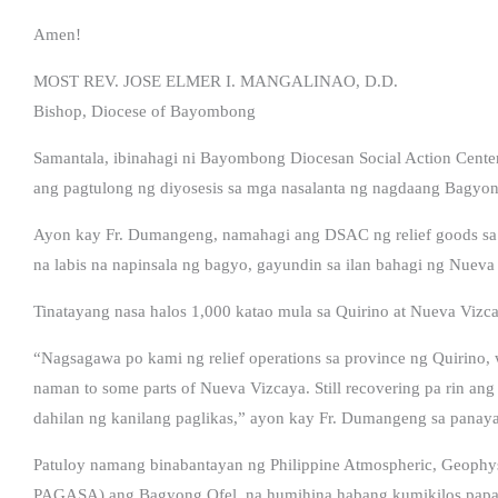
Amen!
MOST REV. JOSE ELMER I. MANGALINAO, D.D.
Bishop, Diocese of Bayombong
Samantala, ibinahagi ni Bayombong Diocesan Social Action Center
ang pagtulong ng diyosesis sa mga nasalanta ng nagdaang Bagyon
Ayon kay Fr. Dumangeng, namahagi ang DSAC ng relief goods sa m
na labis na napinsala ng bagyo, gayundin sa ilan bahagi ng Nueva
Tinatayang nasa halos 1,000 katao mula sa Quirino at Nueva Vizca
“Nagsagawa po kami ng relief operations sa province ng Quirino,
naman to some parts of Nueva Vizcaya. Still recovering pa rin an
dahilan ng kanilang paglikas,” ayon kay Fr. Dumangeng sa panay
Patuloy namang binabantayan ng Philippine Atmospheric, Geophysi
PAGASA) ang Bagyong Ofel, na humihina habang kumikilos papalab