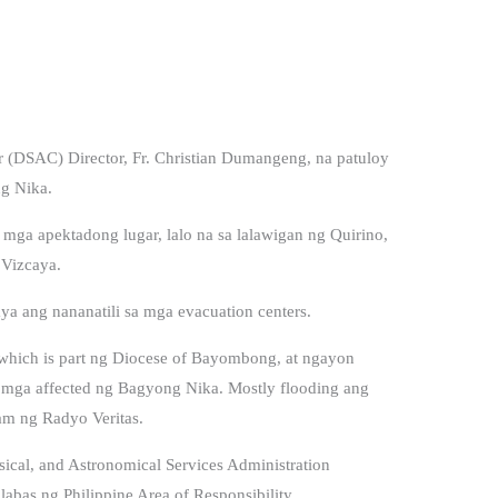
 (DSAC) Director, Fr. Christian Dumangeng, na patuloy
g Nika.
ga apektadong lugar, lalo na sa lalawigan ng Quirino,
 Vizcaya.
ya ang nananatili sa mga evacuation centers.
 which is part ng Diocese of Bayombong, at ngayon
g mga affected ng Bagyong Nika. Mostly flooding ang
am ng Radyo Veritas.
cal, and Astronomical Services Administration
as ng Philippine Area of Responsibility.