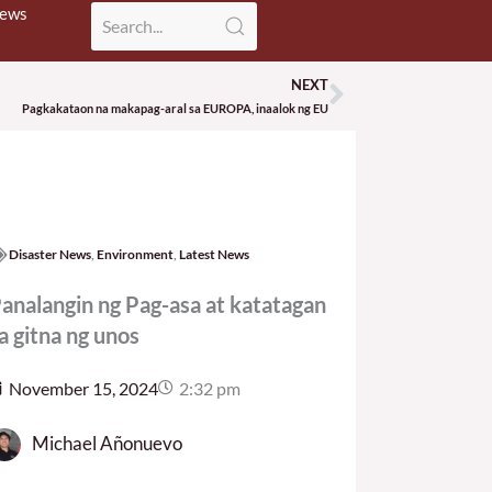
News
NEXT
Next
Pagkakataon na makapag-aral sa EUROPA, inaalok ng EU
Disaster News
,
Environment
,
Latest News
analangin ng Pag-asa at katatagan
a gitna ng unos
November 15, 2024
2:32 pm
Michael Añonuevo