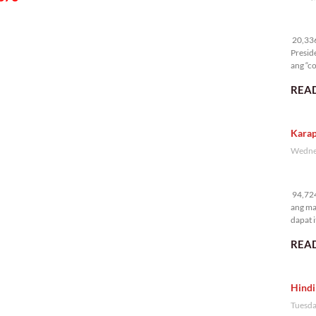
20
20,336 
Presid
ang “co
READ
Karap
Wednes
94
94,724
ang ma
dapat i
READ
Hindi
Tuesda