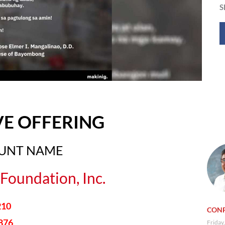
S
VE OFFERING
OUNT NAME
Foundation, Inc.
210
CONF
876
Friday