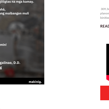
30
309,36
planon
binitiw
kulang.
READ
.