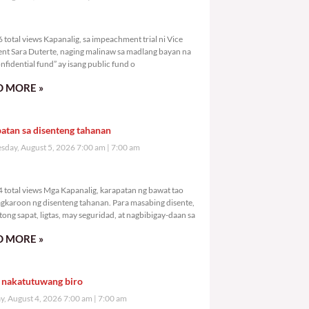
,336 total views
total views Kapanalig, sa impeachment trial ni Vice
ent Sara Duterte, naging malinaw sa madlang bayan na
nfidential fund” ay isang public fund o
 MORE »
atan sa disenteng tahanan
day, August 5, 2026 7:00 am
7:00 am
,724 total views
 total views Mga Kapanalig, karapatan ng bawat tao
gkaroon ng disenteng tahanan. Para masabing disente,
tong sapat, ligtas, may seguridad, at nagbibigay-daan sa
 MORE »
 nakatutuwang biro
y, August 4, 2026 7:00 am
7:00 am