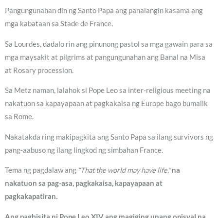
Pangungunahan din ng Santo Papa ang panalangin kasama ang
mga kabataan sa Stade de France.
Sa Lourdes, dadalo rin ang pinunong pastol sa mga gawain para sa
mga maysakit at pilgrims at pangungunahan ang Banal na Misa
at Rosary procession.
Sa Metz naman, lalahok si Pope Leo sa inter-religious meeting na
nakatuon sa kapayapaan at pagkakaisa ng Europe bago bumalik
sa Rome.
Nakatakda ring makipagkita ang Santo Papa sa ilang survivors ng
pang-aabuso ng ilang lingkod ng simbahan France.
Tema ng pagdalaw ang
“That the world may have life,”
na
nakatuon sa pag-asa, pagkakaisa, kapayapaan at
pagkakapatiran.
Ang pagbisita ni Pope Leo XIV ang magiging unang opisyal na