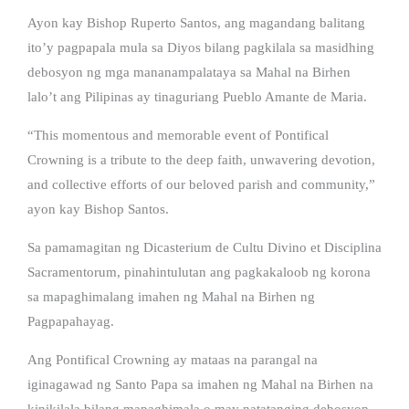
Ayon kay Bishop Ruperto Santos, ang magandang balitang
ito’y pagpapala mula sa Diyos bilang pagkilala sa masidhing
debosyon ng mga mananampalataya sa Mahal na Birhen
lalo’t ang Pilipinas ay tinaguriang Pueblo Amante de Maria.
“This momentous and memorable event of Pontifical
Crowning is a tribute to the deep faith, unwavering devotion,
and collective efforts of our beloved parish and community,”
ayon kay Bishop Santos.
Sa pamamagitan ng Dicasterium de Cultu Divino et Disciplina
Sacramentorum, pinahintulutan ang pagkakaloob ng korona
sa mapaghimalang imahen ng Mahal na Birhen ng
Pagpapahayag.
Ang Pontifical Crowning ay mataas na parangal na
iginagawad ng Santo Papa sa imahen ng Mahal na Birhen na
kinikilala bilang mapaghimala o may natatanging debosyon