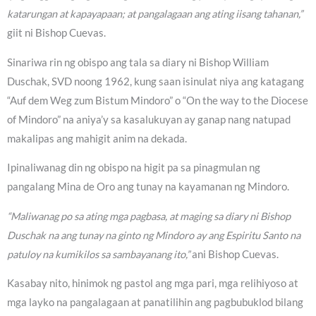
katarungan at kapayapaan; at pangalagaan ang ating iisang tahanan,”
giit ni Bishop Cuevas.
Sinariwa rin ng obispo ang tala sa diary ni Bishop William
Duschak, SVD noong 1962, kung saan isinulat niya ang katagang
“Auf dem Weg zum Bistum Mindoro” o “On the way to the Diocese
of Mindoro” na aniya’y sa kasalukuyan ay ganap nang natupad
makalipas ang mahigit anim na dekada.
Ipinaliwanag din ng obispo na higit pa sa pinagmulan ng
pangalang Mina de Oro ang tunay na kayamanan ng Mindoro.
“Maliwanag po sa ating mga pagbasa, at maging sa diary ni Bishop
Duschak na ang tunay na ginto ng Mindoro ay ang Espiritu Santo na
patuloy na kumikilos sa sambayanang ito,”
ani Bishop Cuevas.
Kasabay nito, hinimok ng pastol ang mga pari, mga relihiyoso at
mga layko na pangalagaan at panatilihin ang pagbubuklod bilang