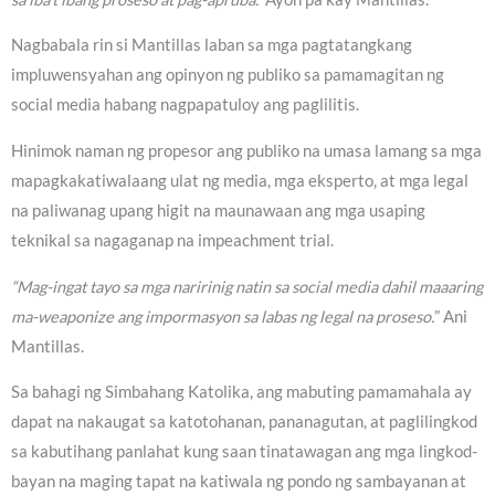
Nagbabala rin si Mantillas laban sa mga pagtatangkang
impluwensyahan ang opinyon ng publiko sa pamamagitan ng
social media habang nagpapatuloy ang paglilitis.
Hinimok naman ng propesor ang publiko na umasa lamang sa mga
mapagkakatiwalaang ulat ng media, mga eksperto, at mga legal
na paliwanag upang higit na maunawaan ang mga usaping
teknikal sa nagaganap na impeachment trial.
“Mag-ingat tayo sa mga naririnig natin sa social media dahil maaaring
ma-weaponize ang impormasyon sa labas ng legal na proseso.
” Ani
Mantillas.
Sa bahagi ng Simbahang Katolika, ang mabuting pamamahala ay
dapat na nakaugat sa katotohanan, pananagutan, at paglilingkod
sa kabutihang panlahat kung saan tinatawagan ang mga lingkod-
bayan na maging tapat na katiwala ng pondo ng sambayanan at