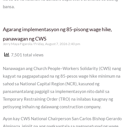
bansa.
Agarang implementasyon ng 85-pisong wage hike,
panawagan ng CWS
Jerry Maya Figarola
Friday, August 7, 2026 2:40 pm
7,501 total views
Nanawagan ang Church People–Workers Solidarity (CWS) nang
kagyat na pagpapatupad na ng 85-pesos wage hike minimum na
sahod sa National Capital Region (NCR), kasunod ng
pansamantalang pagpigil sa implementasyon nito dahil sa
Temporary Restraining Order (TRO) na inilabas kaugnay ng
petisyong inihain ng dalawang construction company.
Ayon kay CWS National Chairperson San Carlos Bishop Gerardo
Alminaza, iginiit na ang pagkaantala sa pagpapatupad ng wage