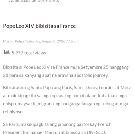
Annunciata de Boso-Boso.
Pope Leo XIV, bibisita sa France
Marian Pulgo
Saturday, August 8, 2026 7:16 pm
5,977 total views
Bibisita si Pope Leo XIV sa France mula Setyembre 25 hanggang
28 para sa kanyang apat na araw na apostolic journey.
Bibisitahin ng Santo Papa ang Paris, Saint-Denis, Lourdes at Metz
at makikipagkita sa mga opisyal ng pamahalaan, kabataan, mga
obispo, maysakit, migranteng nangangailangan ng tulong at mga
relihiyoso.
Sa Paris, makikipagkita ang pinunong pastol kay French
President Emmanuel Macron at bibisita sa UNESCO.