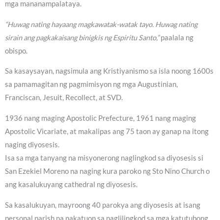
mga mananampalataya.
“Huwag nating hayaang magkawatak-watak tayo. Huwag nating
sirain ang pagkakaisang binigkis ng Espiritu Santo,”
paalala ng
obispo.
Sa kasaysayan, nagsimula ang Kristiyanismo sa isla noong 1600s
sa pamamagitan ng pagmimisyon ng mga Augustinian,
Franciscan, Jesuit, Recollect, at SVD.
1936 nang maging Apostolic Prefecture, 1961 nang maging
Apostolic Vicariate, at makalipas ang 75 taon ay ganap na itong
naging diyosesis.
Isa sa mga tanyang na misyonerong naglingkod sa diyosesis si
San Ezekiel Moreno na naging kura paroko ng Sto Nino Church o
ang kasalukuyang cathedral ng diyosesis.
Sa kasalukuyan, mayroong 40 parokya ang diyosesis at isang
personal parish na nakatuon sa paglilingkod sa mga katutubong