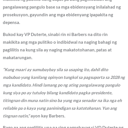
pangalawang pangulo base sa mga ebidensyang inilalahad ng
prosekusyon, gayundin ang mga ebidenyang ipapakita ng
depensa.
Bukod kay VP Duterte, sinabi rin ni Barbers na dito rin
makikita ang mga pulitiko o indibidwal na naging bahagi ng
paglilitis na kung sila ay naging makatotohanan, patas at
makatarungan.
“Kung maari ay sumubaybay sila sa usaping ito, dahil dito
mabubuo yung kanilang opinyon tungkol sa pagsuporta sa 2028 ng
mga kandidato. Hindi lamang po ng ating pangalawang pangulo
kung siya po ay tutuloy bilang kandidato pagka-presidente,
titingnan din muna natin sino ba yung mga senador na ika nga eh
reliable pa o kaya yung paninindigan sa katotohanan. Yun ang
tingnan natin,”
ayon kay Barbers.
Bago pa ang paglilitis una na ring nagpahayag si VD Duterte ng