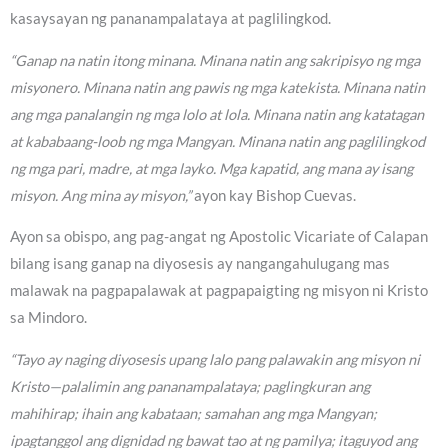
kasaysayan ng pananampalataya at paglilingkod.
“Ganap na natin itong minana. Minana natin ang sakripisyo ng mga
misyonero. Minana natin ang pawis ng mga katekista. Minana natin
ang mga panalangin ng mga lolo at lola. Minana natin ang katatagan
at kababaang-loob ng mga Mangyan. Minana natin ang paglilingkod
ng mga pari, madre, at mga layko. Mga kapatid, ang mana ay isang
misyon. Ang mina ay misyon,”
ayon kay Bishop Cuevas.
Ayon sa obispo, ang pag-angat ng Apostolic Vicariate of Calapan
bilang isang ganap na diyosesis ay nangangahulugang mas
malawak na pagpapalawak at pagpapaigting ng misyon ni Kristo
sa Mindoro.
“Tayo ay naging diyosesis upang lalo pang palawakin ang misyon ni
Kristo—palalimin ang pananampalataya; paglingkuran ang
mahihirap; ihain ang kabataan; samahan ang mga Mangyan;
ipagtanggol ang dignidad ng bawat tao at ng pamilya; itaguyod ang