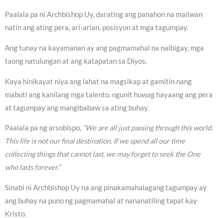
Paalala pa ni Archbishop Uy, darating ang panahon na maiiwan
natin ang ating pera, ari-arian, posisyon at mga tagumpay.
Ang tunay na kayamanan ay ang pagmamahal na naibigay, mga
taong natulungan at ang katapatan sa Diyos.
Kaya hinikayat niya ang lahat na magsikap at gamitin nang
mabuti ang kanilang mga talento, ngunit huwag hayaang ang pera
at tagumpay ang mangibabaw sa ating buhay.
Paalala pa ng arsobispo,
“We are all just passing through this world.
This life is not our final destination. If we spend all our time
collecting things that cannot last, we may forget to seek the One
who lasts forever.”
Sinabi ni Archbishop Uy na ang pinakamahalagang tagumpay ay
ang buhay na puno ng pagmamahal at nananatiling tapat kay
Kristo.