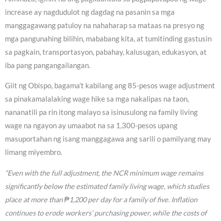
increase ay nagdudulot ng dagdag na pasanin sa mga
manggagawang patuloy na nahaharap sa mataas na presyo ng
mga pangunahing bilihin, mababang kita, at tumitinding gastusin
sa pagkain, transportasyon, pabahay, kalusugan, edukasyon, at
iba pang pangangailangan.
Giit ng Obispo, bagama’t kabilang ang 85-pesos wage adjustment
sa pinakamalalaking wage hike sa mga nakalipas na taon,
nananatili pa rin itong malayo sa isinusulong na family living
wage na ngayon ay umaabot na sa 1,300-pesos upang
masuportahan ng isang manggagawa ang sarili o pamilyang may
limang miyembro.
“Even with the full adjustment, the NCR minimum wage remains
significantly below the estimated family living wage, which studies
place at more than ₱1,200 per day for a family of five. Inflation
continues to erode workers’ purchasing power, while the costs of