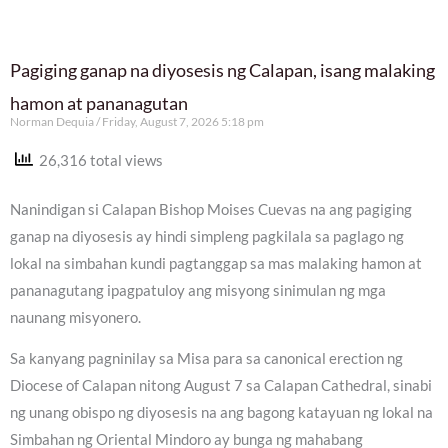
Pagiging ganap na diyosesis ng Calapan, isang malaking
hamon at pananagutan
Norman Dequia
Friday, August 7, 2026 5:18 pm
26,316 total views
Nanindigan si Calapan Bishop Moises Cuevas na ang pagiging
ganap na diyosesis ay hindi simpleng pagkilala sa paglago ng
lokal na simbahan kundi pagtanggap sa mas malaking hamon at
pananagutang ipagpatuloy ang misyong sinimulan ng mga
naunang misyonero.
Sa kanyang pagninilay sa Misa para sa canonical erection ng
Diocese of Calapan nitong August 7 sa Calapan Cathedral, sinabi
ng unang obispo ng diyosesis na ang bagong katayuan ng lokal na
Simbahan ng Oriental Mindoro ay bunga ng mahabang