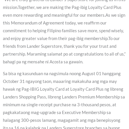
mission.Together, we are making the Pag-ibig Loyalty Card Plus
even more rewarding and meaningful for our members.As we sign
this Memorandum of Agreement today, we reaffirm our
commitment to helping Filipino families save more, spend wisely,
and enjoy greater value from their pag-ibig membership.To our
friends from Lander Superstore, thank you for your trust and
partnership. Maraming salamat po at congratulations to all of us,”
bahagi pa ng mensahe ni Acosta sa gawain.
Sa bisa ng kasunduan na nagsimula noong August 01 hanggang
October 31 ngayong taon, maaaring makakuha ang mga may
hawak ng Pag-IBIG Loyalty Card at Loyalty Card Plus ng libreng
Landers Shopping Pass, libreng Landers Premium Membership sa
minimum na single-receipt purchase na 3-thousand pesos, at
pagkakataong mag-upgrade sa Executive Membership sa
halagang 300-pesos lamang, magagamit ang mga benepisyong
ito sa 16 na kalahok na Landers Superstore branches sa buong