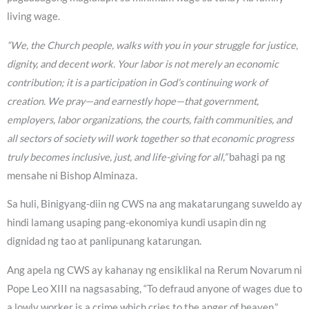
living wage.
“We, the Church people, walks with you in your struggle for justice,
dignity, and decent work. Your labor is not merely an economic
contribution; it is a participation in God’s continuing work of
creation. We pray—and earnestly hope—that government,
employers, labor organizations, the courts, faith communities, and
all sectors of society will work together so that economic progress
truly becomes inclusive, just, and life-giving for all,”
bahagi pa ng
mensahe ni Bishop Alminaza.
Sa huli, Binigyang-diin ng CWS na ang makatarungang suweldo ay
hindi lamang usaping pang-ekonomiya kundi usapin din ng
dignidad ng tao at panlipunang katarungan.
Ang apela ng CWS ay kahanay ng ensiklikal na Rerum Novarum ni
Pope Leo XIII na nagsasabing, “To defraud anyone of wages due to
a lowly worker is a crime which cries to the anger of heaven,”