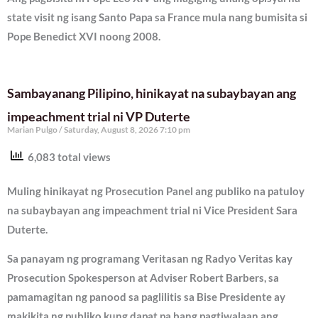
state visit ng isang Santo Papa sa France mula nang bumisita si
Pope Benedict XVI noong 2008.
Sambayanang Pilipino, hinikayat na subaybayan ang
impeachment trial ni VP Duterte
Marian Pulgo
Saturday, August 8, 2026 7:10 pm
6,083 total views
Muling hinikayat ng Prosecution Panel ang publiko na patuloy
na subaybayan ang impeachment trial ni Vice President Sara
Duterte.
Sa panayam ng programang Veritasan ng Radyo Veritas kay
Prosecution Spokesperson at Adviser Robert Barbers, sa
pamamagitan ng panood sa paglilitis sa Bise Presidente ay
makikita ng publiko kung dapat pa bang pagtiwalaan ang