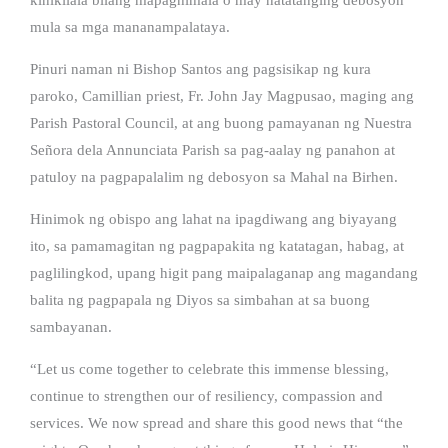
mula sa mga mananampalataya.
Pinuri naman ni Bishop Santos ang pagsisikap ng kura
paroko, Camillian priest, Fr. John Jay Magpusao, maging ang
Parish Pastoral Council, at ang buong pamayanan ng Nuestra
Señora dela Annunciata Parish sa pag-aalay ng panahon at
patuloy na pagpapalalim ng debosyon sa Mahal na Birhen.
Hinimok ng obispo ang lahat na ipagdiwang ang biyayang
ito, sa pamamagitan ng pagpapakita ng katatagan, habag, at
paglilingkod, upang higit pang maipalaganap ang magandang
balita ng pagpapala ng Diyos sa simbahan at sa buong
sambayanan.
“Let us come together to celebrate this immense blessing,
continue to strengthen our of resiliency, compassion and
services. We now spread and share this good news that “the