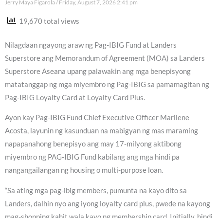
Jerry Maya Figarola
Friday, August 7, 2026 2:41 pm
19,670 total views
Nilagdaan ngayong araw ng Pag-IBIG Fund at Landers
Superstore ang Memorandum of Agreement (MOA) sa Landers
Superstore Aseana upang palawakin ang mga benepisyong
matatanggap ng mga miyembro ng Pag-IBIG sa pamamagitan ng
Pag-IBIG Loyalty Card at Loyalty Card Plus.
Ayon kay Pag-IBIG Fund Chief Executive Officer Marilene
Acosta, layunin ng kasunduan na mabigyan ng mas maraming
napapanahong benepisyo ang may 17-milyong aktibong
miyembro ng PAG-IBIG Fund kabilang ang mga hindi pa
nangangailangan ng housing o multi-purpose loan.
“Sa ating mga pag-ibig members, pumunta na kayo dito sa
Landers, dalhin nyo ang iyong loyalty card plus, pwede na kayong
mag-shopping kahit wala kayo ng membership card. Initially, hindi