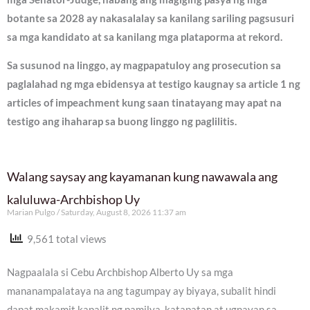
botante sa 2028 ay nakasalalay sa kanilang sariling pagsusuri
sa mga kandidato at sa kanilang mga plataporma at rekord.
Sa susunod na linggo, ay magpapatuloy ang prosecution sa
paglalahad ng mga ebidensya at testigo kaugnay sa article 1 ng
articles of impeachment kung saan tinatayang may apat na
testigo ang ihaharap sa buong linggo ng paglilitis.
Walang saysay ang kayamanan kung nawawala ang
kaluluwa-Archbishop Uy
Marian Pulgo
Saturday, August 8, 2026 11:37 am
9,561 total views
Nagpaalala si Cebu Archbishop Alberto Uy sa mga
mananampalataya na ang tagumpay ay biyaya, subalit hindi
dapat makamit kapalit ng pamilya, katapatan at ugnayan sa