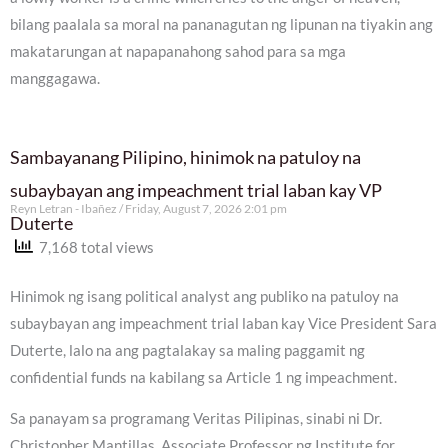
bilang paalala sa moral na pananagutan ng lipunan na tiyakin ang
makatarungan at napapanahong sahod para sa mga
manggagawa.
Sambayanang Pilipino, hinimok na patuloy na
subaybayan ang impeachment trial laban kay VP
Reyn Letran - Ibañez
Friday, August 7, 2026 2:01 pm
Duterte
7,168 total views
Hinimok ng isang political analyst ang publiko na patuloy na
subaybayan ang impeachment trial laban kay Vice President Sara
Duterte, lalo na ang pagtalakay sa maling paggamit ng
confidential funds na kabilang sa Article 1 ng impeachment.
Sa panayam sa programang Veritas Pilipinas, sinabi ni Dr.
Christopher Mantillas, Associate Professor ng Institute for