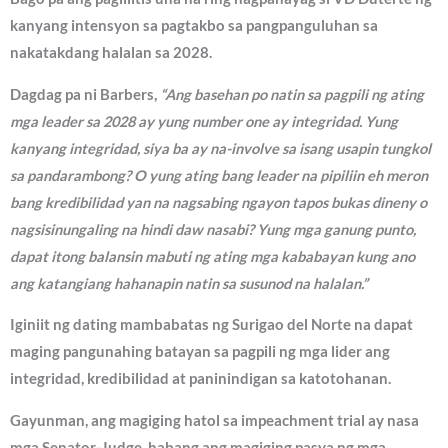
kanyang intensyon sa pagtakbo sa pangpanguluhan sa
nakatakdang halalan sa 2028.
Dagdag pa ni Barbers,
“Ang basehan po natin sa pagpili ng ating
mga leader sa 2028 ay yung number one ay integridad. Yung
kanyang integridad, siya ba ay na-involve sa isang usapin tungkol
sa pandarambong? O yung ating bang leader na pipiliin eh meron
bang kredibilidad yan na nagsabing ngayon tapos bukas dineny o
nagsisinungaling na hindi daw nasabi? Yung mga ganung punto,
dapat itong balansin mabuti ng ating mga kababayan kung ano
ang katangiang hahanapin natin sa susunod na halalan.”
Iginiit ng dating mambabatas ng Surigao del Norte na dapat
maging pangunahing batayan sa pagpili ng mga lider ang
integridad, kredibilidad at paninindigan sa katotohanan.
Gayunman, ang magiging hatol sa impeachment trial ay nasa
mga Senator-Judge, habang ang magiging pasya ng mga