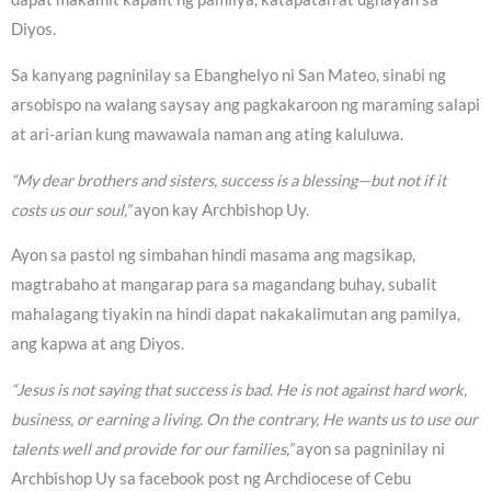
Diyos.
Sa kanyang pagninilay sa Ebanghelyo ni San Mateo, sinabi ng
arsobispo na walang saysay ang pagkakaroon ng maraming salapi
at ari-arian kung mawawala naman ang ating kaluluwa.
“My dear brothers and sisters, success is a blessing—but not if it
costs us our soul,”
ayon kay Archbishop Uy.
Ayon sa pastol ng simbahan hindi masama ang magsikap,
magtrabaho at mangarap para sa magandang buhay, subalit
mahalagang tiyakin na hindi dapat nakakalimutan ang pamilya,
ang kapwa at ang Diyos.
“Jesus is not saying that success is bad. He is not against hard work,
business, or earning a living. On the contrary, He wants us to use our
talents well and provide for our families,”
ayon sa pagninilay ni
Archbishop Uy sa facebook post ng Archdiocese of Cebu