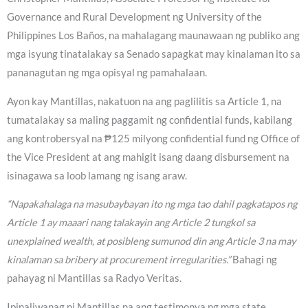
Governance and Rural Development ng University of the
Philippines Los Baños, na mahalagang maunawaan ng publiko ang
mga isyung tinatalakay sa Senado sapagkat may kinalaman ito sa
pananagutan ng mga opisyal ng pamahalaan.
Ayon kay Mantillas, nakatuon na ang paglilitis sa Article 1, na
tumatalakay sa maling paggamit ng confidential funds, kabilang
ang kontrobersyal na ₱125 milyong confidential fund ng Office of
the Vice President at ang mahigit isang daang disbursement na
isinagawa sa loob lamang ng isang araw.
“Napakahalaga na masubaybayan ito ng mga tao dahil pagkatapos ng
Article 1 ay maaari nang talakayin ang Article 2 tungkol sa
unexplained wealth, at posibleng sumunod din ang Article 3 na may
kinalaman sa bribery at procurement irregularities.”
Bahagi ng
pahayag ni Mantillas sa Radyo Veritas.
Ipinaliwanag ni Mantillas na ang testimonya ng mga state