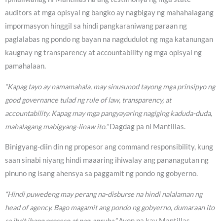
auditors at mga opisyal ng bangko ay nagbigay ng mahahalagang
impormasyon hinggil sa hindi pangkaraniwang paraan ng
paglalabas ng pondo ng bayan na nagdudulot ng mga katanungan
kaugnay ng transparency at accountability ng mga opisyal ng
pamahalaan.
“Kapag tayo ay namamahala, may sinusunod tayong mga prinsipyo ng
good governance tulad ng rule of law, transparency, at
accountability. Kapag may mga pangyayaring nagiging kaduda-duda,
mahalagang mabigyang-linaw ito.”
Dagdag pa ni Mantillas.
Binigyang-diin din ng propesor ang command responsibility, kung
saan sinabi niyang hindi maaaring ihiwalay ang pananagutan ng
pinuno ng isang ahensya sa paggamit ng pondo ng gobyerno.
“Hindi puwedeng may perang na-disburse na hindi nalalaman ng
head of agency. Bago magamit ang pondo ng gobyerno, dumaraan ito
sa iba’t ibang proseso at pag-apruba.”
Ayon pa kay Mantillas.