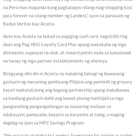
na.Pero mas maganda kung pagkatapos nilang mag-shopping kasi
para forever na silang member ng Landers,” ayon sa panayam ng
Radyo Veritas kay Acosta.
Ayon kay Acosta na bukod sa pagiging cash card, nagsisilbi ring
daan ang Pag-IBIG Loyalty Card Plus upang makakuha ng mga
diskwento, espesyal na alok, at reward points mula sa lumalawak
na hanay ng mga partner establishments ng ahensya.
Binigyang-diin din ni Acosta na malaking bahagi ng buwanang
gastusin ng maraming pamilyang Pilipino ang pamimili ng grocery
kaya’t makatutulong ang bagong partnership upang makabawas
sa kanilang gastusin dahil ang bawat pisong matitipid sa mga
pangunahing pangangailangan ay maaaring mailaan sa
edukasyon, pamasahe, bayarin sa kuryente at tubig, o maging
dagdag na ipon sa MP2 Savings Program.
“We are truly grateful to Lander’s Superstore for joining us in this