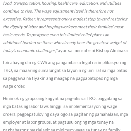
food, transportation, housing, healthcare, education, and utilities
continue to rise. The wage adjustment itself is therefore not
excessive. Rather, it represents only a modest step toward restoring
the dignity of labor and helping workers meet their families’ most
basic needs. To postpone even this limited relief places an
additional burden on those who already bear the greatest weight of
today’s economic challenges,”
ayon sa mensahe ni Bishop Alminaza
Ipinahayag din ng CWS ang pangamba sa legal na implikasyon ng
TRO, na maaaring sumalungat sa layunin ng umiiral na mga batas
sa paggawa na tiyakin ang maagap na pagpapatupad ng mga
wage order.
Hinimok ng grupo ang kagyat na pag-alis sa TRO, paggalang sa
mga batas ng labor laws hinggil sa implementasyon ng wage
orders, pagpapatuloy ng dayalogo sa pagitan ng pamahalaan, mga
employer at labor groups, at pagsusulong ng mga tunay na
pagbabagong maglalapit sa minimum wage sa tunay na family