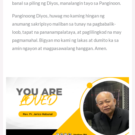
banal sa piling ng Diyos, manalangin tayo sa Panginoon.
Panginoong Diyos, huwag mo kaming hingan ng
anumang sakripisyo maliban sa tunay na pagbabalik-
loob, tapat na pananampalataya, at paglilingkod na may
pagmamahal. Bigyan mo kami ng lakas at dumito ka sa
amin ngayon at magpasawalang hanggan. Amen.