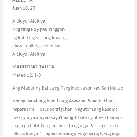
Juan 10, 27
Aleluya! Aleluya!
Ang tinig ko’y pakikinggan
ng kabilang sa ‘king kawan,
ako’y kanilang susundan.
Aleluya! Aleluya!
MABUTING BALITA
Mateo 12, 1-8
Ang Mabuting Balita ng Panginoon ayon kay San Mateo
Noong panahong iyon, isang Araw ng Pamamahinga,
naparaan si Hesus sa triguhan. Nagutom ang kasama
niyang mga alagad kaya’t nangitil sila ng uhay at kinain
ang mga butil. Nang makita ito ng mga Pariseo, sinabi
nila sa kanya, “Tingnan mo ang ginagawa ng iyong mga