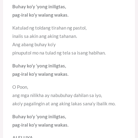
Buhay ko’y ‘yong iniligtas,
pag-iral ko’y walang wakas.
Katulad ng toldang tirahan ng pastol,
inalis sa akin ang aking tahanan.
Ang abang buhay ko’y
pinuputol mo na tulad ng tela sa isang habihan.
Buhay ko’y ‘yong iniligtas,
pag-iral ko’y walang wakas.
O Poon,
ang mga nilikha ay nabubuhay dahilan sa iyo,
ako’y pagalingin at ang aking lakas sana’y ibalik mo.
Buhay ko’y ‘yong iniligtas,
pag-iral ko’y walang wakas.
ALELUYA