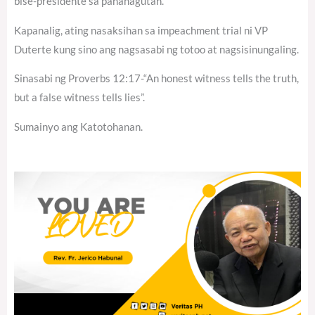
bise-presidente sa pananagutan.
Kapanalig, ating nasaksihan sa impeachment trial ni VP
Duterte kung sino ang nagsasabi ng totoo at nagsisinungaling.
Sinasabi ng Proverbs 12:17-“An honest witness tells the truth,
but a false witness tells lies”.
Sumainyo ang Katotohanan.