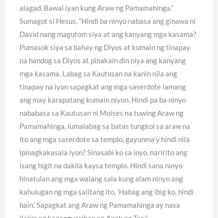
alagad. Bawal iyan kung Araw ng Pamamahinga.”
Sumagot si Hesus, “Hindi ba ninyo nabasa ang ginawa ni
David nang magutom siya at ang kanyang mga kasama?
Pumasok siya sa bahay ng Diyos at kumain ng tinapay
na handog sa Diyos at pinakain din niya ang kanyang
mga kasama. Labag sa Kautusan na kanin nila ang
tinapay na iyon sapagkat ang mga saserdote lamang
ang may karapatang kumain niyon. Hindi pa ba ninyo
nababasa sa Kautusan ni Moises na tuwing Araw ng
Pamamahinga, lumalabag sa batas tungkol sa araw na
ito ang mga saserdote sa templo, gayunma’y hindi nila
ipinagkakasala iyon? Sinasabi ko sa inyo, naririto ang
isang higit na dakila kaysa templo. Hindi sana ninyo
hinatulan ang mga walang sala kung alam ninyo ang
kahulugan ng mga salitang ito, ‘Habag ang ibig ko, hindi
hain.’ Sapagkat ang Araw ng Pamamahinga ay nasa
ilalim ng kapangyarihan ng Anak ng Tao.”