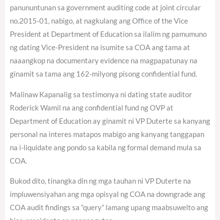
panununtunan sa government auditing code at joint circular
no.2015-01, nabigo, at nagkulang ang Office of the Vice
President at Department of Education sa ilalim ng pamumuno
ng dating Vice-President na isumite sa COA ang tama at
naaangkop na documentary evidence na magpapatunay na
ginamit sa tama ang 162-milyong pisong confidential fund.
Malinaw Kapanalig sa testimonya ni dating state auditor
Roderick Wamil na ang confidential fund ng OVP at
Department of Education ay ginamit ni VP Duterte sa kanyang
personal na interes matapos mabigo ang kanyang tanggapan
na i-liquidate ang pondo sa kabila ng formal demand mula sa
COA.
Bukod dito, tinangka din ng mga tauhan ni VP Duterte na
impluwensiyahan ang mga opisyal ng COA na downgrade ang
COA audit findings sa “query” lamang upang maabsuwelto ang