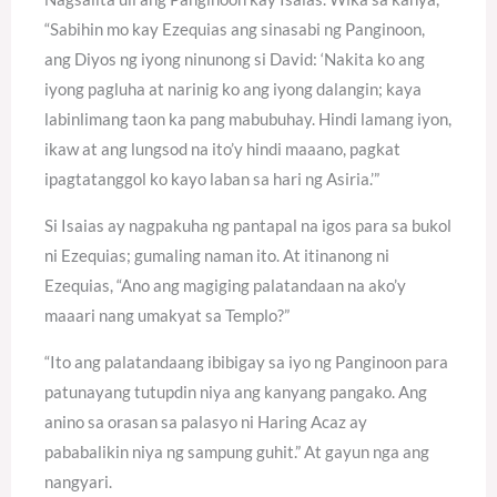
“Sabihin mo kay Ezequias ang sinasabi ng Panginoon,
ang Diyos ng iyong ninunong si David: ‘Nakita ko ang
iyong pagluha at narinig ko ang iyong dalangin; kaya
labinlimang taon ka pang mabubuhay. Hindi lamang iyon,
ikaw at ang lungsod na ito’y hindi maaano, pagkat
ipagtatanggol ko kayo laban sa hari ng Asiria.’”
Si Isaias ay nagpakuha ng pantapal na igos para sa bukol
ni Ezequias; gumaling naman ito. At itinanong ni
Ezequias, “Ano ang magiging palatandaan na ako’y
maaari nang umakyat sa Templo?”
“Ito ang palatandaang ibibigay sa iyo ng Panginoon para
patunayang tutupdin niya ang kanyang pangako. Ang
anino sa orasan sa palasyo ni Haring Acaz ay
pababalikin niya ng sampung guhit.” At gayun nga ang
nangyari.