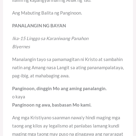
Ang Mabuting Balita ng Panginoon.
PANALANGIN NG BAYAN
Ika-15 Linggo sa Karaniwang Panahon
Biyernes
Manalangin tayo sa pamamagitan ni Kristo at sambahin
natin ang Amang nasa Langit sa ating pananampalataya,
pag-ibig, at mahabaging awa.
Panginoon, dinggin Mo ang aming panalangin.
o kaya
Panginoon ng awa, basbasan Mo kami.
Ang mga Kristiyano saanman nawa’y hindi maging mga
taong ang kilos ay legalismo at panlabas lamang kundi
maging mga taong may puso na ginagawa ang nararapat