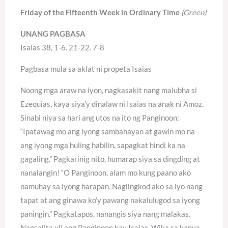
Friday of the Fifteenth Week in Ordinary Time
(Green)
UNANG PAGBASA
Isaias 38, 1-6. 21-22. 7-8
Pagbasa mula sa aklat ni propeta Isaias
Noong mga araw na iyon, nagkasakit nang malubha si
Ezequias, kaya siya’y dinalaw ni Isaias na anak ni Amoz.
Sinabi niya sa hari ang utos na ito ng Panginoon:
“Ipatawag mo ang iyong sambahayan at gawin mo na
ang iyong mga huling habilin, sapagkat hindi ka na
gagaling.” Pagkarinig nito, humarap siya sa dingding at
nanalangin! “O Panginoon, alam mo kung paano ako
namuhay sa iyong harapan. Naglingkod ako sa iyo nang
tapat at ang ginawa ko’y pawang nakalulugod sa iyong
paningin.” Pagkatapos, nanangis siya nang malakas.
Nagsalita uli ang Panginoon kay Isaias. Wika sa kanya,