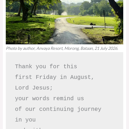
Photo by author, Anvaya Resort, Morong, Bataan, 21 July 2026.
Thank you for this

first Friday in August,

Lord Jesus; 

your words remind us 

of our continuing journey

in you
