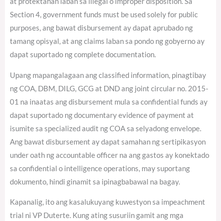
at protektahan laban sa illegal o improper disposition. Sa
Section 4, government funds must be used solely for public
purposes, ang bawat disbursement ay dapat aprubado ng
tamang opisyal, at ang claims laban sa pondo ng gobyerno ay
dapat suportado ng complete documentation.
Upang mapangalagaan ang classified information, pinagtibay
ng COA, DBM, DILG, GCG at DND ang joint circular no. 2015-
01 na inaatas ang disbursement mula sa confidential funds ay
dapat suportado ng documentary evidence of payment at
isumite sa specialized audit ng COA sa selyadong envelope.
Ang bawat disbursement ay dapat samahan ng sertipikasyon
under oath ng accountable officer na ang gastos ay konektado
sa confidential o intelligence operations, may suportang
dokumento, hindi ginamit sa ipinagbabawal na bagay.
Kapanalig, ito ang kasalukuyang kuwestyon sa impeachment
trial ni VP Duterte. Kung ating susuriin gamit ang mga