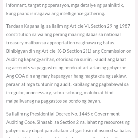
informant, target ng operasyon, mga detalye ng paniniktik,
kung paano isinagawa ang intelligence gathering.
Tandaan Kapanalig, sa ilalim ng Article VI, Section 29 ng 1987
constitution na walang perang maaring ilabas sa national
treasury maliban sa appropriation na ginawa ng batas.
Binibigyan din ng Article IX-D Section 2(1) ang Commission on
Audit ng kapangyarihan, otoridad na suriin, i-audit ang lahat
ng accounts sa paggastos ng pondo at ari-arian ng gobyerno.
Ang COA din ang may kapangyarihang magtakda ng saklaw,
paraan at mga tuntunin ng audit, kabilang ang pagbabawal sa
irregular, unnecessary, sobra-sobrang, maluho at hindi
maipaliwanag na paggastos sa pondo ng bayan.
Sa ilalim ng Presidential Decree No. 1445 o Government
Auditing Code. Sinasabi sa Section 2 na, lahat ng resources ng
gobyerno ay dapat pamahalaan at gastusin alinsunod sa batas