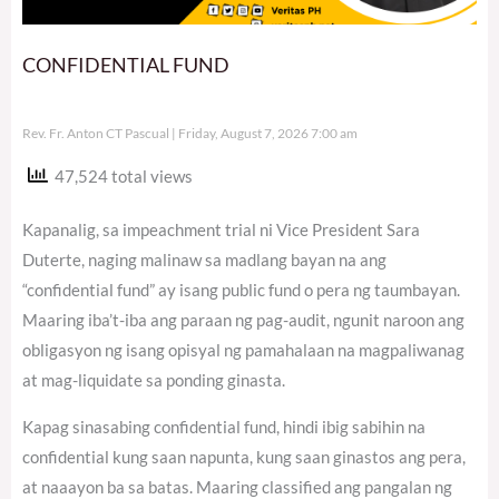
CONFIDENTIAL FUND
Rev. Fr. Anton CT Pascual
Friday, August 7, 2026 7:00 am
47,524 total views
Kapanalig, sa impeachment trial ni Vice President Sara
Duterte, naging malinaw sa madlang bayan na ang
“confidential fund” ay isang public fund o pera ng taumbayan.
Maaring iba’t-iba ang paraan ng pag-audit, ngunit naroon ang
obligasyon ng isang opisyal ng pamahalaan na magpaliwanag
at mag-liquidate sa ponding ginasta.
Kapag sinasabing confidential fund, hindi ibig sabihin na
confidential kung saan napunta, kung saan ginastos ang pera,
at naaayon ba sa batas. Maaring classified ang pangalan ng