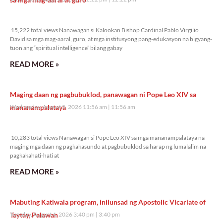
15,222 total views
15,222 total views Nanawagan si Kalookan Bishop Cardinal Pablo Virgilio
David sa mga mag-aaral, guro, at mga institusyong pang-edukasyon na bigyang-
tuon ang “spiritual intelligence” bilang gabay
READ MORE »
Maging daan ng pagbubuklod, panawagan ni Pope Leo XIV sa
mananampalataya
Wednesday, August 5, 2026 11:56 am
11:56 am
10,283 total views
10,283 total views Nanawagan si Pope Leo XIV sa mga mananampalataya na
maging mga daan ng pagkakasundo at pagbubuklod sa harap ng lumalalim na
pagkakahati-hati at
READ MORE »
Mabuting Katiwala program, inilunsad ng Apostolic Vicariate of
Taytay, Palawan
Tuesday, August 4, 2026 3:40 pm
3:40 pm