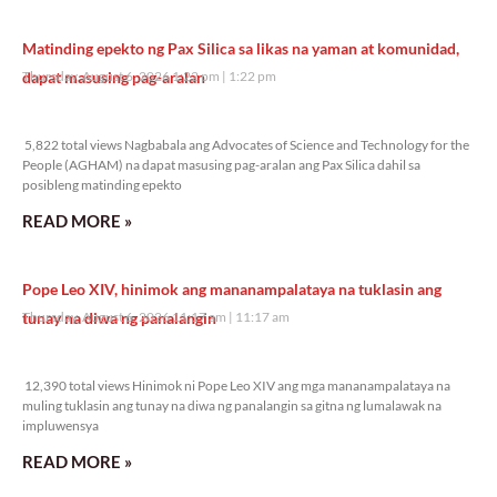
Matinding epekto ng Pax Silica sa likas na yaman at komunidad,
dapat masusing pag-aralan
Thursday, August 6, 2026 1:22 pm
1:22 pm
5,822 total views
5,822 total views Nagbabala ang Advocates of Science and Technology for the
People (AGHAM) na dapat masusing pag-aralan ang Pax Silica dahil sa
posibleng matinding epekto
READ MORE »
Pope Leo XIV, hinimok ang mananampalataya na tuklasin ang
tunay na diwa ng panalangin
Thursday, August 6, 2026 11:17 am
11:17 am
12,390 total views
12,390 total views Hinimok ni Pope Leo XIV ang mga mananampalataya na
muling tuklasin ang tunay na diwa ng panalangin sa gitna ng lumalawak na
impluwensya
READ MORE »