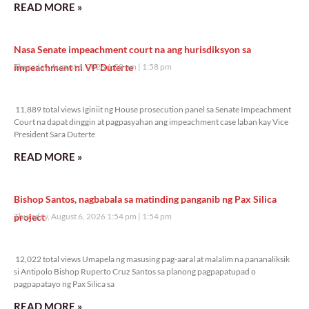
READ MORE »
Nasa Senate impeachment court na ang hurisdiksyon sa
impeachment ni VP Duterte
Thursday, August 6, 2026 1:58 pm
1:58 pm
11,889 total views
11,889 total views Iginiit ng House prosecution panel sa Senate Impeachment
Court na dapat dinggin at pagpasyahan ang impeachment case laban kay Vice
President Sara Duterte
READ MORE »
Bishop Santos, nagbabala sa matinding panganib ng Pax Silica
project
Thursday, August 6, 2026 1:54 pm
1:54 pm
12,022 total views
12,022 total views Umapela ng masusing pag-aaral at malalim na pananaliksik
si Antipolo Bishop Ruperto Cruz Santos sa planong pagpapatupad o
pagpapatayo ng Pax Silica sa
READ MORE »