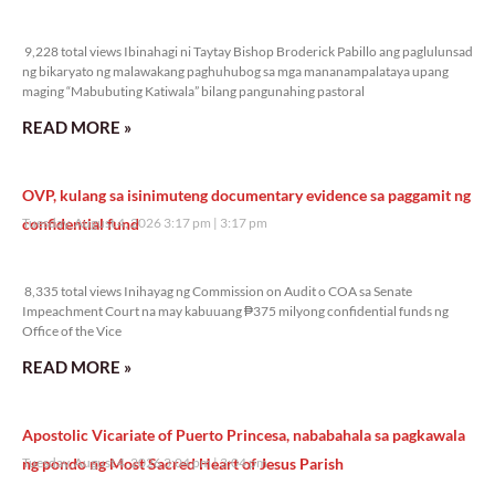
9,228 total views
9,228 total views Ibinahagi ni Taytay Bishop Broderick Pabillo ang paglulunsad
ng bikaryato ng malawakang paghuhubog sa mga mananampalataya upang
maging “Mabubuting Katiwala” bilang pangunahing pastoral
READ MORE »
OVP, kulang sa isinimuteng documentary evidence sa paggamit ng
confidential fund
Tuesday, August 4, 2026 3:17 pm
3:17 pm
8,335 total views
8,335 total views Inihayag ng Commission on Audit o COA sa Senate
Impeachment Court na may kabuuang ₱375 milyong confidential funds ng
Office of the Vice
READ MORE »
Apostolic Vicariate of Puerto Princesa, nababahala sa pagkawala
ng pondo ng Most Sacred Heart of Jesus Parish
Tuesday, August 4, 2026 3:04 pm
3:04 pm