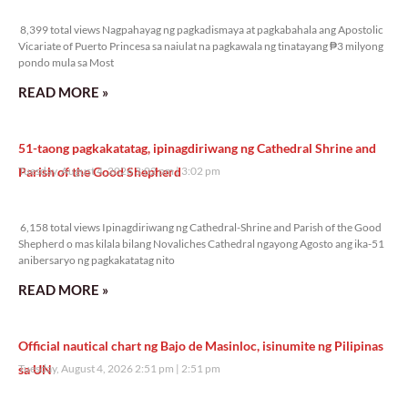
8,399 total views
8,399 total views Nagpahayag ng pagkadismaya at pagkabahala ang Apostolic
Vicariate of Puerto Princesa sa naiulat na pagkawala ng tinatayang ₱3 milyong
pondo mula sa Most
READ MORE »
51-taong pagkakatatag, ipinagdiriwang ng Cathedral Shrine and
Parish of the Good Shepherd
Tuesday, August 4, 2026 3:02 pm
3:02 pm
6,158 total views
6,158 total views Ipinagdiriwang ng Cathedral-Shrine and Parish of the Good
Shepherd o mas kilala bilang Novaliches Cathedral ngayong Agosto ang ika-51
anibersaryo ng pagkakatatag nito
READ MORE »
Official nautical chart ng Bajo de Masinloc, isinumite ng Pilipinas
sa UN
Tuesday, August 4, 2026 2:51 pm
2:51 pm
7,462 total views