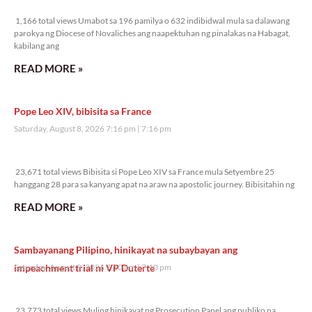
1,166 total views
1,166 total views Umabot sa 196 pamilya o 632 indibidwal mula sa dalawang
parokya ng Diocese of Novaliches ang naapektuhan ng pinalakas na Habagat,
kabilang ang
READ MORE »
Pope Leo XIV, bibisita sa France
Saturday, August 8, 2026 7:16 pm
7:16 pm
23,671 total views
23,671 total views Bibisita si Pope Leo XIV sa France mula Setyembre 25
hanggang 28 para sa kanyang apat na araw na apostolic journey. Bibisitahin ng
READ MORE »
Sambayanang Pilipino, hinikayat na subaybayan ang
impeachment trial ni VP Duterte
Saturday, August 8, 2026 7:10 pm
7:10 pm
23,773 total views
23,773 total views Muling hinikayat ng Prosecution Panel ang publiko na