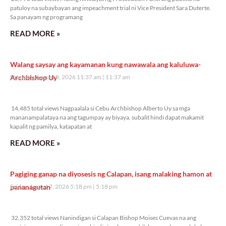
patuloy na subaybayan ang impeachment trial ni Vice President Sara Duterte.
Sa panayam ng programang
READ MORE »
Walang saysay ang kayamanan kung nawawala ang kaluluwa-
Archbishop Uy
Saturday, August 8, 2026 11:37 am
11:37 am
14,485 total views
14,485 total views Nagpaalala si Cebu Archbishop Alberto Uy sa mga
mananampalataya na ang tagumpay ay biyaya, subalit hindi dapat makamit
kapalit ng pamilya, katapatan at
READ MORE »
Pagiging ganap na diyosesis ng Calapan, isang malaking hamon at
pananagutan
Friday, August 7, 2026 5:18 pm
5:18 pm
32,352 total views
32,352 total views Nanindigan si Calapan Bishop Moises Cuevas na ang