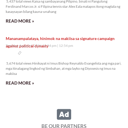
5,437 total views Kaisa ng sambayanang Pilipino, binati ni Pangulong
Ferdinand Marcos Jr. si Filipina tennis star Alex Eala matapos itong magtala ng
kasaysayan bilang kauna-unahang
READ MORE »
Mananampalataya, hinimok na makiisa sa signature campaign
against political dynasty
Tuesday, August 4, 2026 12:54 pm
12:54 pm
5,674 total views
5,674 total views Hinikayat ni Imus Bishop Reynaldo Evangelista ang mga pari,
mga itinalagang lingkod ng Simbahan, at mga layko ng Diyosesis ng Imus na
makiisa
READ MORE »
BE OUR PARTNERS