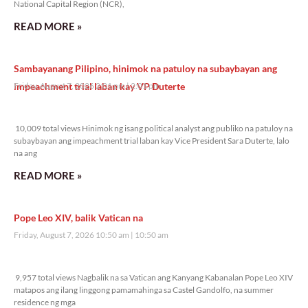
National Capital Region (NCR),
READ MORE »
Sambayanang Pilipino, hinimok na patuloy na subaybayan ang
impeachment trial laban kay VP Duterte
Friday, August 7, 2026 2:01 pm
2:01 pm
10,009 total views
10,009 total views Hinimok ng isang political analyst ang publiko na patuloy na
subaybayan ang impeachment trial laban kay Vice President Sara Duterte, lalo
na ang
READ MORE »
Pope Leo XIV, balik Vatican na
Friday, August 7, 2026 10:50 am
10:50 am
9,957 total views
9,957 total views Nagbalik na sa Vatican ang Kanyang Kabanalan Pope Leo XIV
matapos ang ilang linggong pamamahinga sa Castel Gandolfo, na summer
residence ng mga