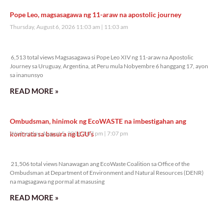
Pope Leo, magsasagawa ng 11-araw na apostolic journey
Thursday, August 6, 2026 11:03 am
11:03 am
6,513 total views
6,513 total views Magsasagawa si Pope Leo XIV ng 11-araw na Apostolic
Journey sa Uruguay, Argentina, at Peru mula Nobyembre 6 hanggang 17, ayon
sa inanunsyo
READ MORE »
Ombudsman, hinimok ng EcoWASTE na imbestigahan ang
kontrata sa basura ng LGU’s
Wednesday, August 5, 2026 7:07 pm
7:07 pm
21,506 total views
21,506 total views Nanawagan ang EcoWaste Coalition sa Office of the
Ombudsman at Department of Environment and Natural Resources (DENR)
na magsagawa ng pormal at masusing
READ MORE »