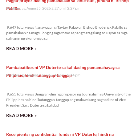
Pagpa-prayoridad ng pamahalaan sa “dole-out”, pinuna ni Bishop
Pabillo
Wednesday, August 5, 2026 2:27 pm
2:27 pm
9,647 total views
9,647 total views Nanawagan si Taytay, Palawan Bishop Broderick Pabillo sa
pamahalaan na magsulong ng mga totoo at pangmatagalang solusyon sa mga
suliranin ng ekonomiya sa
READ MORE »
Pambabatikos ni VP Duterte sa kalidad ng pamamahayag sa
Pilipinas, hindi katanggap-tanggap
Wednesday, August 5, 2026 2:14 pm
2:14 pm
9,655 total views
9,655 total views Binigyan-diin ng propesor ng Journalism sa University of the
Philippines na hindi katanggap-tanggap ang malawakang pagbatikos ni Vice
President Sara Duterte sa kalidad
READ MORE »
Receipients ng confidential funds ni VP Duterte, hindi na