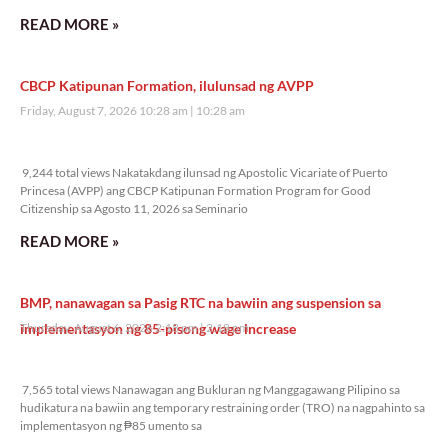
READ MORE »
CBCP Katipunan Formation, ilulunsad ng AVPP
Friday, August 7, 2026 10:28 am
10:28 am
9,244 total views
9,244 total views Nakatakdang ilunsad ng Apostolic Vicariate of Puerto
Princesa (AVPP) ang CBCP Katipunan Formation Program for Good
Citizenship sa Agosto 11, 2026 sa Seminario
READ MORE »
BMP, nanawagan sa Pasig RTC na bawiin ang suspension sa
implementasyon ng 85-pisong wage increase
Thursday, August 6, 2026 2:18 pm
2:18 pm
7,565 total views
7,565 total views Nanawagan ang Bukluran ng Manggagawang Pilipino sa
hudikatura na bawiin ang temporary restraining order (TRO) na nagpahinto sa
implementasyon ng ₱85 umento sa