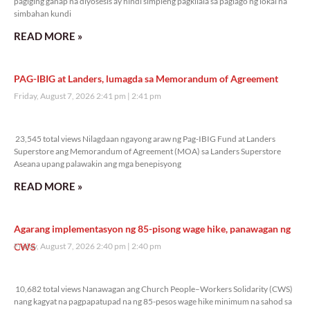
pagiging ganap na diyosesis ay hindi simpleng pagkilala sa paglago ng lokal na
simbahan kundi
READ MORE »
PAG-IBIG at Landers, lumagda sa Memorandum of Agreement
Friday, August 7, 2026 2:41 pm
2:41 pm
23,545 total views
23,545 total views Nilagdaan ngayong araw ng Pag-IBIG Fund at Landers
Superstore ang Memorandum of Agreement (MOA) sa Landers Superstore
Aseana upang palawakin ang mga benepisyong
READ MORE »
Agarang implementasyon ng 85-pisong wage hike, panawagan ng
CWS
Friday, August 7, 2026 2:40 pm
2:40 pm
10,682 total views
10,682 total views Nanawagan ang Church People–Workers Solidarity (CWS)
nang kagyat na pagpapatupad na ng 85-pesos wage hike minimum na sahod sa