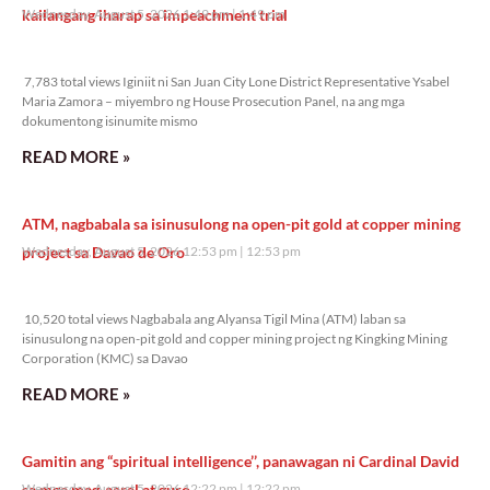
kailangang iharap sa impeachment trial
Wednesday, August 5, 2026 1:49 pm
1:49 pm
7,783 total views
7,783 total views Iginiit ni San Juan City Lone District Representative Ysabel
Maria Zamora – miyembro ng House Prosecution Panel, na ang mga
dokumentong isinumite mismo
READ MORE »
ATM, nagbabala sa isinusulong na open-pit gold at copper mining
project sa Davao de Oro
Wednesday, August 5, 2026 12:53 pm
12:53 pm
10,520 total views
10,520 total views Nagbabala ang Alyansa Tigil Mina (ATM) laban sa
isinusulong na open-pit gold and copper mining project ng Kingking Mining
Corporation (KMC) sa Davao
READ MORE »
Gamitin ang “spiritual intelligence’’, panawagan ni Cardinal David
sa mga mag-aaral at guro
Wednesday, August 5, 2026 12:22 pm
12:22 pm