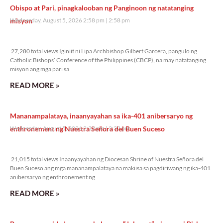
Obispo at Pari, pinagkalooban ng Panginoon ng natatanging
misyon
Wednesday, August 5, 2026 2:58 pm
2:58 pm
27,280 total views
27,280 total views Iginiit ni Lipa Archbishop Gilbert Garcera, pangulo ng
Catholic Bishops’ Conference of the Philippines (CBCP), na may natatanging
misyon ang mga pari sa
READ MORE »
Mananampalataya, inaanyayahan sa ika-401 anibersaryo ng
enthronement ng Nuestra Señora del Buen Suceso
Wednesday, August 5, 2026 2:32 pm
2:32 pm
21,015 total views
21,015 total views Inaanyayahan ng Diocesan Shrine of Nuestra Señora del
Buen Suceso ang mga mananampalataya na makiisa sa pagdiriwang ng ika-401
anibersaryo ng enthronement ng
READ MORE »