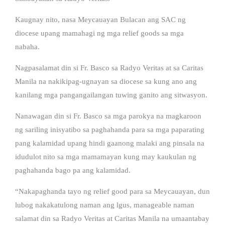
Kaugnay nito, nasa Meycauayan Bulacan ang SAC ng
diocese upang mamahagi ng mga relief goods sa mga
nabaha.
Nagpasalamat din si Fr. Basco sa Radyo Veritas at sa Caritas
Manila na nakikipag-ugnayan sa diocese sa kung ano ang
kanilang mga pangangailangan tuwing ganito ang sitwasyon.
Nanawagan din si Fr. Basco sa mga parokya na magkaroon
ng sariling inisyatibo sa paghahanda para sa mga paparating
pang kalamidad upang hindi gaanong malaki ang pinsala na
idudulot nito sa mga mamamayan kung may kaukulan ng
paghahanda bago pa ang kalamidad.
“Nakapaghanda tayo ng relief good para sa Meycauayan, dun
lubog nakakatulong naman ang lgus, manageable naman
salamat din sa Radyo Veritas at Caritas Manila na umaantabay