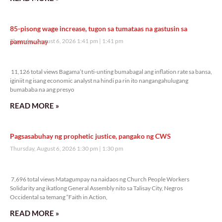
85-pisong wage increase, tugon sa tumataas na gastusin sa
pamumuhay
Thursday, August 6, 2026 1:41 pm
1:41 pm
11,126 total views
11,126 total views Bagama’t unti-unting bumabagal ang inflation rate sa bansa,
iginiit ng isang economic analyst na hindi pa rin ito nangangahulugang
bumababa na ang presyo
READ MORE »
Pagsasabuhay ng prophetic justice, pangako ng CWS
Thursday, August 6, 2026 1:30 pm
1:30 pm
7,696 total views
7,696 total views Matagumpay na naidaos ng Church People Workers
Solidarity ang ikatlong General Assembly nito sa Talisay City, Negros
Occidental sa temang “Faith in Action,
READ MORE »