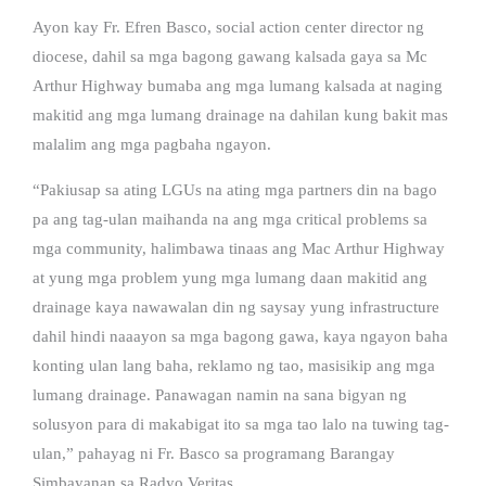
Ayon kay Fr. Efren Basco, social action center director ng
diocese, dahil sa mga bagong gawang kalsada gaya sa Mc
Arthur Highway bumaba ang mga lumang kalsada at naging
makitid ang mga lumang drainage na dahilan kung bakit mas
malalim ang mga pagbaha ngayon.
“Pakiusap sa ating LGUs na ating mga partners din na bago
pa ang tag-ulan maihanda na ang mga critical problems sa
mga community, halimbawa tinaas ang Mac Arthur Highway
at yung mga problem yung mga lumang daan makitid ang
drainage kaya nawawalan din ng saysay yung infrastructure
dahil hindi naaayon sa mga bagong gawa, kaya ngayon baha
konting ulan lang baha, reklamo ng tao, masisikip ang mga
lumang drainage. Panawagan namin na sana bigyan ng
solusyon para di makabigat ito sa mga tao lalo na tuwing tag-
ulan,” pahayag ni Fr. Basco sa programang Barangay
Simbayanan sa Radyo Veritas.