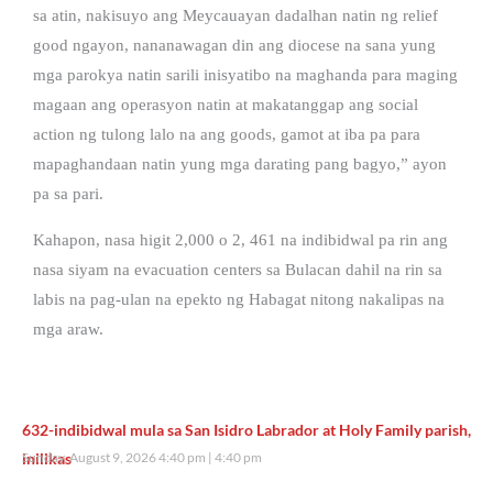
sa atin, nakisuyo ang Meycauayan dadalhan natin ng relief
good ngayon, nananawagan din ang diocese na sana yung
mga parokya natin sarili inisyatibo na maghanda para maging
magaan ang operasyon natin at makatanggap ang social
action ng tulong lalo na ang goods, gamot at iba pa para
mapaghandaan natin yung mga darating pang bagyo,” ayon
pa sa pari.
Kahapon, nasa higit 2,000 o 2, 461 na indibidwal pa rin ang
nasa siyam na evacuation centers sa Bulacan dahil na rin sa
labis na pag-ulan na epekto ng Habagat nitong nakalipas na
mga araw.
632-indibidwal mula sa San Isidro Labrador at Holy Family parish,
inilikas
Sunday, August 9, 2026 4:40 pm
4:40 pm