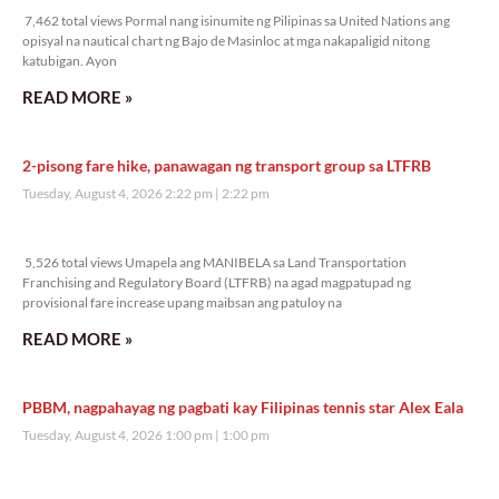
7,462 total views Pormal nang isinumite ng Pilipinas sa United Nations ang
opisyal na nautical chart ng Bajo de Masinloc at mga nakapaligid nitong
katubigan. Ayon
READ MORE »
2-pisong fare hike, panawagan ng transport group sa LTFRB
Tuesday, August 4, 2026 2:22 pm
2:22 pm
5,526 total views
5,526 total views Umapela ang MANIBELA sa Land Transportation
Franchising and Regulatory Board (LTFRB) na agad magpatupad ng
provisional fare increase upang maibsan ang patuloy na
READ MORE »
PBBM, nagpahayag ng pagbati kay Filipinas tennis star Alex Eala
Tuesday, August 4, 2026 1:00 pm
1:00 pm
5,437 total views