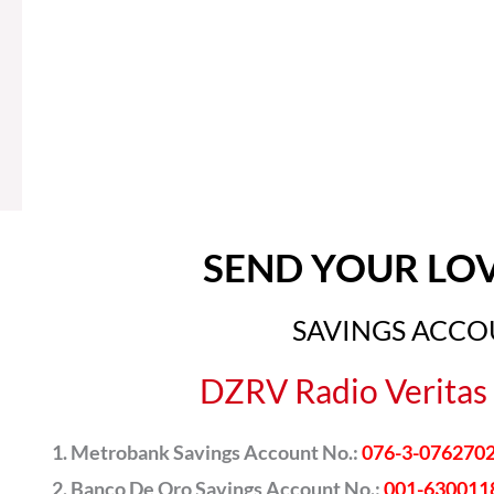
SEND YOUR LO
SAVINGS ACC
DZRV Radio Veritas 
Metrobank Savings Account No.:
076-3-076270
Banco De Oro Savings Account No.:
001-630011