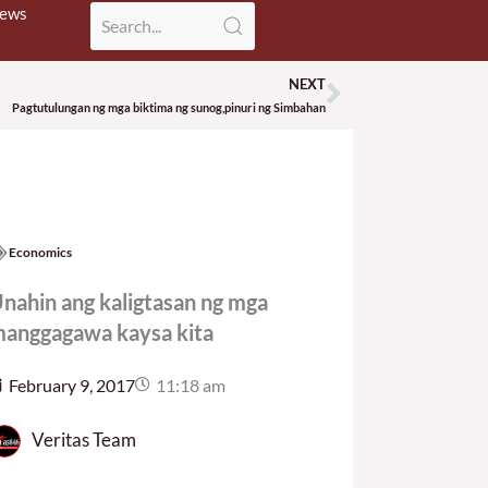
News
NEXT
Next
Pagtutulungan ng mga biktima ng sunog,pinuri ng Simbahan
Economics
nahin ang kaligtasan ng mga
anggagawa kaysa kita
February 9, 2017
11:18 am
Veritas Team