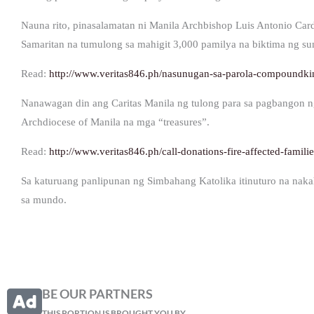
Nauna rito, pinasalamatan ni Manila Archbishop Luis Antonio Ca
Samaritan na tumulong sa mahigit 3,000 pamilya na biktima ng s
Read:
http://www.veritas846.ph/nasunugan-sa-parola-compoundki
Nanawagan din ang Caritas Manila ng tulong para sa pagbangon n
Archdiocese of Manila na mga “treasures”.
Read:
http://www.veritas846.ph/call-donations-fire-affected-famili
Sa katuruang panlipunan ng Simbahang Katolika itinuturo na naka
sa mundo.
BE OUR PARTNERS
THIS PORTION IS BROUGHT YOU BY