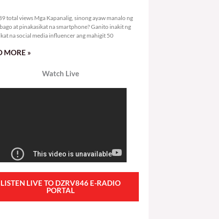
2,389 total views
9 total views Mga Kapanalig, sinong ayaw manalo ng
bago at pinakasikat na smartphone? Ganito inakit ng
ikat na social media influencer ang mahigit 50
 MORE »
Watch Live
LISTEN LIVE TO DZRV846 E-RADIO
PORTAL