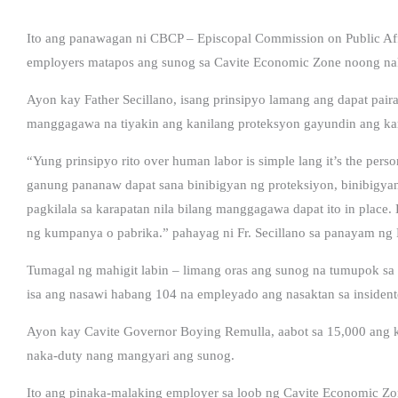
Ito ang panawagan ni CBCP – Episcopal Commission on Public Affa
employers matapos ang sunog sa Cavite Economic Zone noong n
Ayon kay Father Secillano, isang prinsipyo lamang ang dapat pair
manggagawa na tiyakin ang kanilang proteksyon gayundin ang ka
“Yung prinsipyo rito over human labor is simple lang it’s the perso
ganung pananaw dapat sana binibigyan ng proteksiyon, binibigyan 
pagkilala sa karapatan nila bilang manggagawa dapat ito in place. 
ng kumpanya o pabrika.” pahayag ni Fr. Secillano sa panayam ng 
Tumagal ng mahigit labin – limang oras ang sunog na tumupok sa 
isa ang nasawi habang 104 na empleyado ang nasaktan sa insident
Ayon kay Cavite Governor Boying Remulla, aabot sa 15,000 ang
naka-duty nang mangyari ang sunog.
Ito ang pinaka-malaking employer sa loob ng Cavite Economic Zo