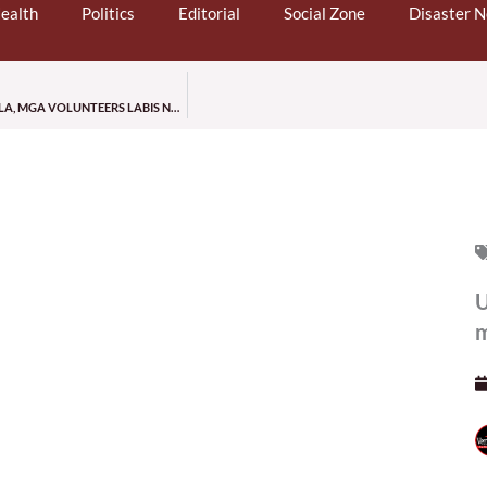
ealth
Politics
Editorial
Social Zone
Disaster 
SUNOG SA PAROLA COMPOUND, IKINALUNGKOT NG ARCHDIOCESE NG MANILA, MGA VOLUNTEERS LABIS NA PINASASALAMATAN
U
m