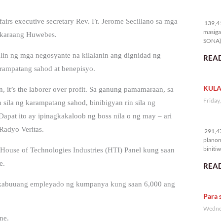
13
irs executive secretary Rev. Fr. Jerome Secillano sa mga
139,41
masiga
akaraang Huwebes.
SONA) 
alin ng mga negosyante na kilalanin ang dignidad ng
READ
rampatang sahod at benepisyo.
KULA
n, it’s the laborer over profit. Sa ganung pamamaraan, sa
Friday
sila ng karampatang sahod, binibigyan rin sila ng
Dapat ito ay ipinagkakaloob ng boss nila o ng may – ari
29
Radyo Veritas.
291,47
planon
binitiw
House of Technologies Industries (HTI) Panel kung saan
kulang.
e.
READ
 kabuuang empleyado ng kumpanya kung saan 6,000 ang
Para 
Wednes
ne.