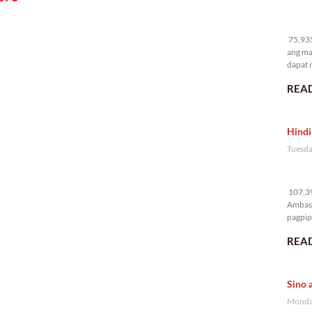
75
75,935
ang ma
dapat i
READ
Hindi
Tuesda
10
107,39
Ambass
pagpipi
READ
Sino 
Monday