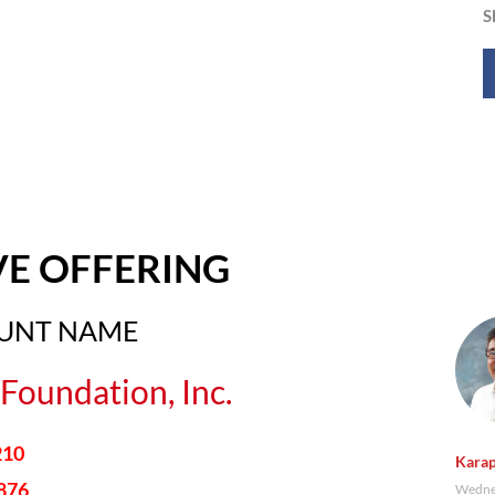
S
VE OFFERING
OUNT NAME
Foundation, Inc.
210
Karap
876
Wednes