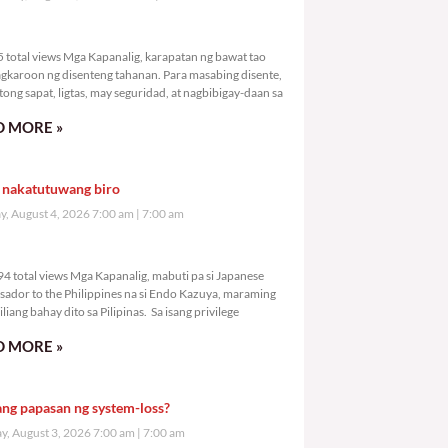
,935 total views
 total views Mga Kapanalig, karapatan ng bawat tao
gkaroon ng disenteng tahanan. Para masabing disente,
tong sapat, ligtas, may seguridad, at nagbibigay-daan sa
 MORE »
 nakatutuwang biro
y, August 4, 2026 7:00 am
7:00 am
7,394 total views
4 total views Mga Kapanalig, mabuti pa si Japanese
ador to the Philippines na si Endo Kazuya, maraming
liang bahay dito sa Pilipinas. Sa isang privilege
 MORE »
ang papasan ng system-loss?
, August 3, 2026 7:00 am
7:00 am