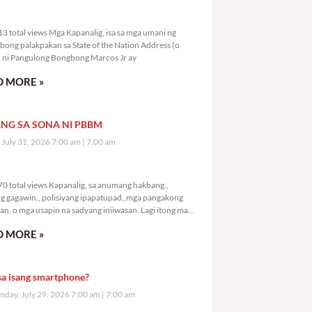
9,413 total views
3 total views Mga Kapanalig, isa sa mga umani ng
bong palakpakan sa State of the Nation Address (o
ni Pangulong Bongbong Marcos Jr ay
 MORE »
NG SA SONA NI PBBM
, July 31, 2026 7:00 am
7:00 am
1,470 total views
0 total views Kapanalig, sa anumang hakbang.,
g gagawin., polisiyang ipapatupad.,mga pangakong
an, o mga usapin na sadyang iniiwasan. Lagi itong may
 Hindi ibig sabihin,
 MORE »
sa isang smartphone?
day, July 29, 2026 7:00 am
7:00 am