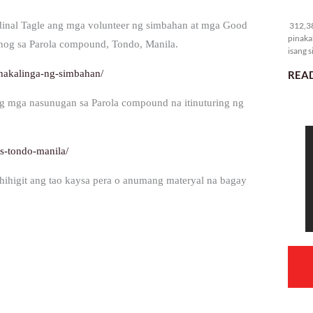
31
rdinal Tagle ang mga volunteer ng simbahan at mga Good
312,38
pinaka
unog sa Parola compound, Tondo, Manila.
isang s
nakalinga-ng-simbahan/
READ
g mga nasunugan sa Parola compound na itinuturing ng
es-tondo-manila/
hihigit ang tao kaysa pera o anumang materyal na bagay