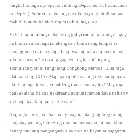
tungkol sa mga
laptops
na binili ng Department of Education
(o DepEd). Sobrang mahal ng mga ito gayong hindi naman
mabibilis at de-kalidad ang mga biniling
units
.
Sa laki ng pondong nailabas ng gobyerno para sa mga bagay
na hindi naman napakinabangan o binili nang lampas sa
tamang presyo, talaga nga bang walang pera ang nakaraang
administrasyon? Ano ang gagawin ng kasalukuyang
administrasyon ni Pangulong Bongbong Marcos, Jr, sa mga
ulat na ito ng COA? Mapapanagot kaya ang mga taong nasa
likod ng mga kuwestyonableng transaksyong ito? May mga
pagkukulang ba ang nakaraang administrasyon kaya nalustay
ang napakalaking pera ng bayan?
Ang mga nasa pamahalaan ay may natatanging tungkuling
pangalagaan ang interes ng mga mamamayan, at malaking
bahagi nito ang pangangasiwa sa pera ng bayan at paggamit