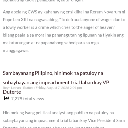
Ang apela ng CWS ay kahanay ng ensiklikal na Rerum Novarum ni
Pope Leo XIII na nagsasabing, “To defraud anyone of wages due to
a lowly worker is a crime which cries to the anger of heaven,”
bilang paalala sa moral na pananagutan ng lipunan na tiyakin ang
makatarungan at napapanahong sahod para sa mga
manggagawa.
Sambayanang Pilipino, hinimok na patuloy na
subaybayan ang impeachment trial laban kay VP
Reyn Letran - Ibañez
Friday, August 7, 2026 2:01 pm
Duterte
7,279 total views
Hinimok ng isang political analyst ang publiko na patuloy na
subaybayan ang impeachment trial laban kay Vice President Sara