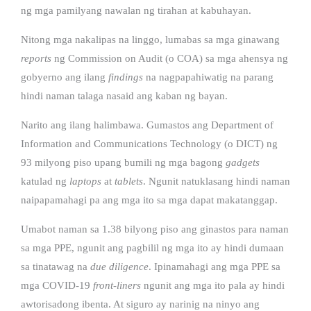
ng mga pamilyang nawalan ng tirahan at kabuhayan.
Nitong mga nakalipas na linggo, lumabas sa mga ginawang
reports
ng Commission on Audit (o COA) sa mga ahensya ng
gobyerno ang ilang
findings
na nagpapahiwatig na parang
hindi naman talaga nasaid ang kaban ng bayan.
Narito ang ilang halimbawa. Gumastos ang Department of
Information and Communications Technology (o DICT) ng
93 milyong piso upang bumili ng mga bagong
gadgets
katulad ng
laptops
at
tablets
. Ngunit natuklasang hindi naman
naipapamahagi pa ang mga ito sa mga dapat makatanggap.
Umabot naman sa 1.38 bilyong piso ang ginastos para naman
sa mga PPE, ngunit ang pagbilil ng mga ito ay hindi dumaan
sa tinatawag na
due diligence
. Ipinamahagi ang mga PPE sa
mga COVID-19
front-liners
ngunit ang mga ito pala ay hindi
awtorisadong ibenta. At siguro ay narinig na ninyo ang