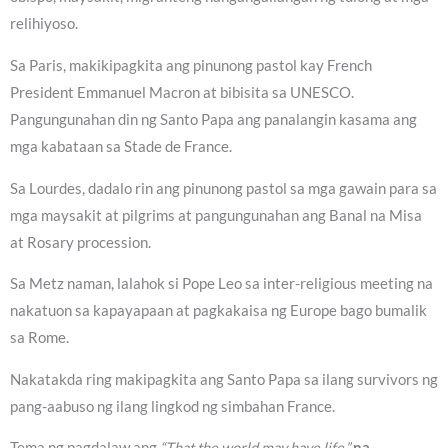
relihiyoso.
Sa Paris, makikipagkita ang pinunong pastol kay French
President Emmanuel Macron at bibisita sa UNESCO.
Pangungunahan din ng Santo Papa ang panalangin kasama ang
mga kabataan sa Stade de France.
Sa Lourdes, dadalo rin ang pinunong pastol sa mga gawain para sa
mga maysakit at pilgrims at pangungunahan ang Banal na Misa
at Rosary procession.
Sa Metz naman, lalahok si Pope Leo sa inter-religious meeting na
nakatuon sa kapayapaan at pagkakaisa ng Europe bago bumalik
sa Rome.
Nakatakda ring makipagkita ang Santo Papa sa ilang survivors ng
pang-aabuso ng ilang lingkod ng simbahan France.
Tema ng pagdalaw ang
“That the world may have life,”
na