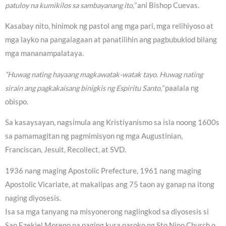
patuloy na kumikilos sa sambayanang ito,”
ani Bishop Cuevas.
Kasabay nito, hinimok ng pastol ang mga pari, mga relihiyoso at
mga layko na pangalagaan at panatilihin ang pagbubuklod bilang
mga mananampalataya.
“Huwag nating hayaang magkawatak-watak tayo. Huwag nating
sirain ang pagkakaisang binigkis ng Espiritu Santo,”
paalala ng
obispo.
Sa kasaysayan, nagsimula ang Kristiyanismo sa isla noong 1600s
sa pamamagitan ng pagmimisyon ng mga Augustinian,
Franciscan, Jesuit, Recollect, at SVD.
1936 nang maging Apostolic Prefecture, 1961 nang maging
Apostolic Vicariate, at makalipas ang 75 taon ay ganap na itong
naging diyosesis.
Isa sa mga tanyang na misyonerong naglingkod sa diyosesis si
San Ezekiel Moreno na naging kura paroko ng Sto Nino Church o