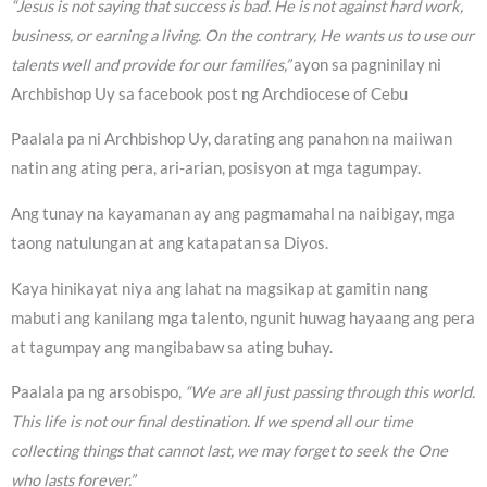
“Jesus is not saying that success is bad. He is not against hard work,
business, or earning a living. On the contrary, He wants us to use our
talents well and provide for our families,”
ayon sa pagninilay ni
Archbishop Uy sa facebook post ng Archdiocese of Cebu
Paalala pa ni Archbishop Uy, darating ang panahon na maiiwan
natin ang ating pera, ari-arian, posisyon at mga tagumpay.
Ang tunay na kayamanan ay ang pagmamahal na naibigay, mga
taong natulungan at ang katapatan sa Diyos.
Kaya hinikayat niya ang lahat na magsikap at gamitin nang
mabuti ang kanilang mga talento, ngunit huwag hayaang ang pera
at tagumpay ang mangibabaw sa ating buhay.
Paalala pa ng arsobispo,
“We are all just passing through this world.
This life is not our final destination. If we spend all our time
collecting things that cannot last, we may forget to seek the One
who lasts forever.”