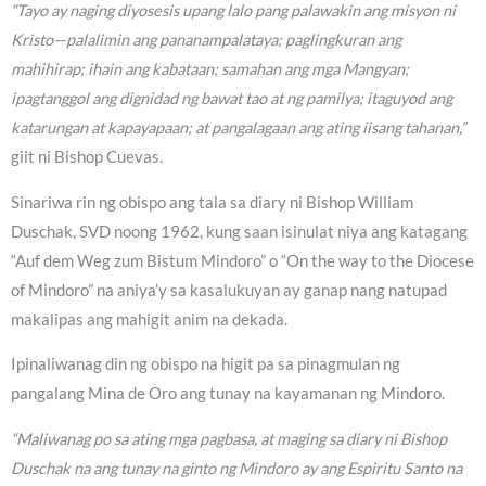
“Tayo ay naging diyosesis upang lalo pang palawakin ang misyon ni
Kristo—palalimin ang pananampalataya; paglingkuran ang
mahihirap; ihain ang kabataan; samahan ang mga Mangyan;
ipagtanggol ang dignidad ng bawat tao at ng pamilya; itaguyod ang
katarungan at kapayapaan; at pangalagaan ang ating iisang tahanan,”
giit ni Bishop Cuevas.
Sinariwa rin ng obispo ang tala sa diary ni Bishop William
Duschak, SVD noong 1962, kung saan isinulat niya ang katagang
“Auf dem Weg zum Bistum Mindoro” o “On the way to the Diocese
of Mindoro” na aniya’y sa kasalukuyan ay ganap nang natupad
makalipas ang mahigit anim na dekada.
Ipinaliwanag din ng obispo na higit pa sa pinagmulan ng
pangalang Mina de Oro ang tunay na kayamanan ng Mindoro.
“Maliwanag po sa ating mga pagbasa, at maging sa diary ni Bishop
Duschak na ang tunay na ginto ng Mindoro ay ang Espiritu Santo na