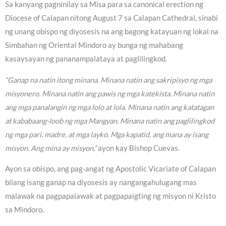
Sa kanyang pagninilay sa Misa para sa canonical erection ng
Diocese of Calapan nitong August 7 sa Calapan Cathedral, sinabi
ng unang obispo ng diyosesis na ang bagong katayuan ng lokal na
Simbahan ng Oriental Mindoro ay bunga ng mahabang
kasaysayan ng pananampalataya at paglilingkod.
“Ganap na natin itong minana. Minana natin ang sakripisyo ng mga
misyonero. Minana natin ang pawis ng mga katekista. Minana natin
ang mga panalangin ng mga lolo at lola. Minana natin ang katatagan
at kababaang-loob ng mga Mangyan. Minana natin ang paglilingkod
ng mga pari, madre, at mga layko. Mga kapatid, ang mana ay isang
misyon. Ang mina ay misyon,”
ayon kay Bishop Cuevas.
Ayon sa obispo, ang pag-angat ng Apostolic Vicariate of Calapan
bilang isang ganap na diyosesis ay nangangahulugang mas
malawak na pagpapalawak at pagpapaigting ng misyon ni Kristo
sa Mindoro.