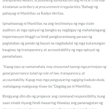
unexplained wealth, at posibleng sumunod din ang Article 3 na may
kinalaman sa bribery at procurement irregularities.”
Bahagi ng
pahayag ni Mantillas sa Radyo Veritas.
Ipinaliwanag ni Mantillas na ang testimonya ng mga state
auditors at mga opisyal ng bangko ay nagbigay ng mahahalagang
impormasyon hinggil sa hindi pangkaraniwang paraan ng
paglalabas ng pondo ng bayan na nagdudulot ng mga katanungan
kaugnay ng transparency at accountability ng mga opisyal ng
pamahalaan.
“Kapag tayo ay namamahala, may sinusunod tayong mga prinsipyo ng
good governance tulad ng rule of law, transparency, at
accountability. Kapag may mga pangyayaring nagiging kaduda-duda,
mahalagang mabigyang-linaw ito.”
Dagdag pa ni Mantillas.
Binigyang-diin din ng propesor ang command responsibility, kung
saan sinabi niyang hindi maaaring ihiwalay ang pananagutan ng