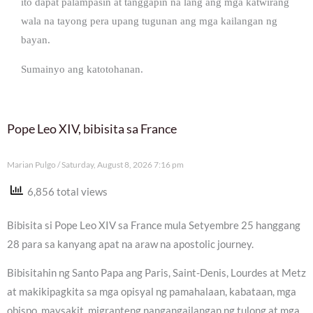
ito dapat palampasin at tanggapin na lang ang mga katwirang
wala na tayong pera upang tugunan ang mga kailangan ng
bayan.
Sumainyo ang katotohanan.
Pope Leo XIV, bibisita sa France
Marian Pulgo
Saturday, August 8, 2026 7:16 pm
6,856 total views
Bibisita si Pope Leo XIV sa France mula Setyembre 25 hanggang
28 para sa kanyang apat na araw na apostolic journey.
Bibisitahin ng Santo Papa ang Paris, Saint-Denis, Lourdes at Metz
at makikipagkita sa mga opisyal ng pamahalaan, kabataan, mga
obispo, maysakit, migranteng nangangailangan ng tulong at mga