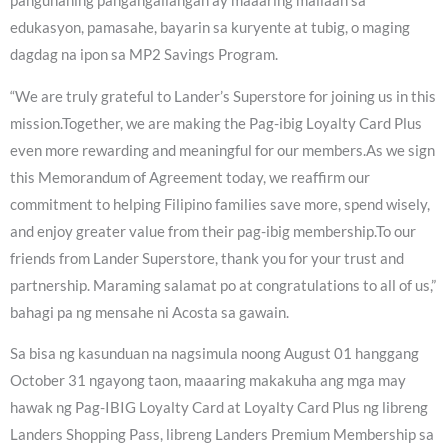
pangunahing pangangailangan ay maaaring mailaan sa
edukasyon, pamasahe, bayarin sa kuryente at tubig, o maging
dagdag na ipon sa MP2 Savings Program.
“We are truly grateful to Lander’s Superstore for joining us in this
mission.Together, we are making the Pag-ibig Loyalty Card Plus
even more rewarding and meaningful for our members.As we sign
this Memorandum of Agreement today, we reaffirm our
commitment to helping Filipino families save more, spend wisely,
and enjoy greater value from their pag-ibig membership.To our
friends from Lander Superstore, thank you for your trust and
partnership. Maraming salamat po at congratulations to all of us,”
bahagi pa ng mensahe ni Acosta sa gawain.
Sa bisa ng kasunduan na nagsimula noong August 01 hanggang
October 31 ngayong taon, maaaring makakuha ang mga may
hawak ng Pag-IBIG Loyalty Card at Loyalty Card Plus ng libreng
Landers Shopping Pass, libreng Landers Premium Membership sa