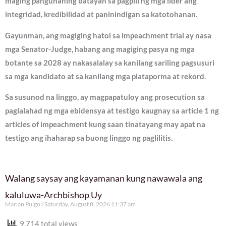
maging pangunahing batayan sa pagpili ng mga lider ang
integridad, kredibilidad at paninindigan sa katotohanan.
Gayunman, ang magiging hatol sa impeachment trial ay nasa
mga Senator-Judge, habang ang magiging pasya ng mga
botante sa 2028 ay nakasalalay sa kanilang sariling pagsusuri
sa mga kandidato at sa kanilang mga plataporma at rekord.
Sa susunod na linggo, ay magpapatuloy ang prosecution sa
paglalahad ng mga ebidensya at testigo kaugnay sa article 1 ng
articles of impeachment kung saan tinatayang may apat na
testigo ang ihaharap sa buong linggo ng paglilitis.
Walang saysay ang kayamanan kung nawawala ang
kaluluwa-Archbishop Uy
Marian Pulgo
Saturday, August 8, 2026 11:37 am
9,714 total views