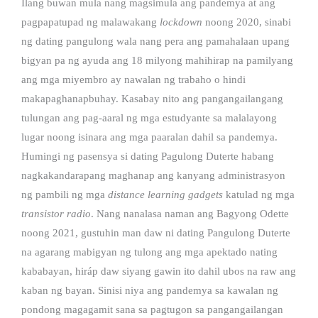
Ilang buwan mula nang magsimula ang pandemya at ang
pagpapatupad ng malawakang
lockdown
noong 2020, sinabi
ng dating pangulong wala nang pera ang pamahalaan upang
bigyan pa ng ayuda ang 18 milyong mahihirap na pamilyang
ang mga miyembro ay nawalan ng trabaho o hindi
makapaghanapbuhay. Kasabay nito ang pangangailangang
tulungan ang pag-aaral ng mga estudyante sa malalayong
lugar noong isinara ang mga paaralan dahil sa pandemya.
Humingi ng pasensya si dating Pagulong Duterte habang
nagkakandarapang maghanap ang kanyang administrasyon
ng pambili ng mga
distance learning gadgets
katulad ng mga
transistor radio
. Nang nanalasa naman ang Bagyong Odette
noong 2021, gustuhin man daw ni dating Pangulong Duterte
na agarang mabigyan ng tulong ang mga apektado nating
kababayan, hiráp daw siyang gawin ito dahil ubos na raw ang
kaban ng bayan. Sinisi niya ang pandemya sa kawalan ng
pondong magagamit sana sa pagtugon sa pangangailangan