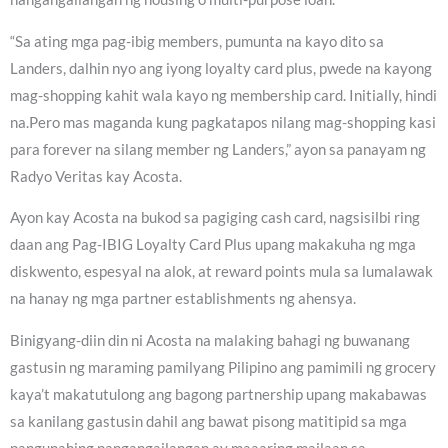
“Sa ating mga pag-ibig members, pumunta na kayo dito sa
Landers, dalhin nyo ang iyong loyalty card plus, pwede na kayong
mag-shopping kahit wala kayo ng membership card. Initially, hindi
na.Pero mas maganda kung pagkatapos nilang mag-shopping kasi
para forever na silang member ng Landers,” ayon sa panayam ng
Radyo Veritas kay Acosta.
Ayon kay Acosta na bukod sa pagiging cash card, nagsisilbi ring
daan ang Pag-IBIG Loyalty Card Plus upang makakuha ng mga
diskwento, espesyal na alok, at reward points mula sa lumalawak
na hanay ng mga partner establishments ng ahensya.
Binigyang-diin din ni Acosta na malaking bahagi ng buwanang
gastusin ng maraming pamilyang Pilipino ang pamimili ng grocery
kaya’t makatutulong ang bagong partnership upang makabawas
sa kanilang gastusin dahil ang bawat pisong matitipid sa mga