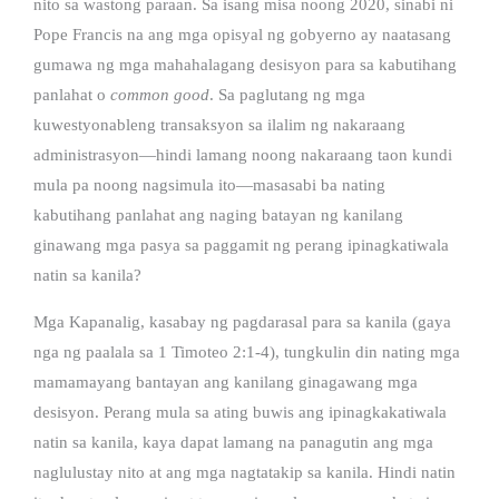
nito sa wastong paraan. Sa isang misa noong 2020, sinabi ni
Pope Francis na ang mga opisyal ng gobyerno ay naatasang
gumawa ng mga mahahalagang desisyon para sa kabutihang
panlahat o
common good
. Sa paglutang ng mga
kuwestyonableng transaksyon sa ilalim ng nakaraang
administrasyon—hindi lamang noong nakaraang taon kundi
mula pa noong nagsimula ito—masasabi ba nating
kabutihang panlahat ang naging batayan ng kanilang
ginawang mga pasya sa paggamit ng perang ipinagkatiwala
natin sa kanila?
Mga Kapanalig, kasabay ng pagdarasal para sa kanila (gaya
nga ng paalala sa 1 Timoteo 2:1-4), tungkulin din nating mga
mamamayang bantayan ang kanilang ginagawang mga
desisyon. Perang mula sa ating buwis ang ipinagkakatiwala
natin sa kanila, kaya dapat lamang na panagutin ang mga
naglulustay nito at ang mga nagtatakip sa kanila. Hindi natin