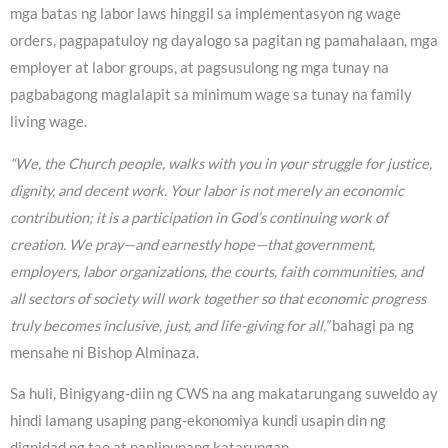
mga batas ng labor laws hinggil sa implementasyon ng wage
orders, pagpapatuloy ng dayalogo sa pagitan ng pamahalaan, mga
employer at labor groups, at pagsusulong ng mga tunay na
pagbabagong maglalapit sa minimum wage sa tunay na family
living wage.
“We, the Church people, walks with you in your struggle for justice,
dignity, and decent work. Your labor is not merely an economic
contribution; it is a participation in God’s continuing work of
creation. We pray—and earnestly hope—that government,
employers, labor organizations, the courts, faith communities, and
all sectors of society will work together so that economic progress
truly becomes inclusive, just, and life-giving for all,”
bahagi pa ng
mensahe ni Bishop Alminaza.
Sa huli, Binigyang-diin ng CWS na ang makatarungang suweldo ay
hindi lamang usaping pang-ekonomiya kundi usapin din ng
dignidad ng tao at panlipunang katarungan.