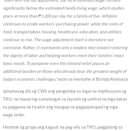
“Even with the full adjustment, the NCR minimum wage remains
significantly below the estimated family living wage, which studies
place at more than ₱1,200 per day for a family of five. Inflation
continues to erode workers’ purchasing power, while the costs of
food, transportation, housing, healthcare, education, and utilities
continue to rise. The wage adjustment itself is therefore not
excessive. Rather, it represents only a modest step toward restoring
the dignity of labor and helping workers meet their families’ most
basic needs. To postpone even this limited relief places an
additional burden on those who already bear the greatest weight of
today’s economic challenges,”
ayon sa mensahe ni Bishop Alminaza
Ipinahayag din ng CWS ang pangamba sa legal na implikasyon ng
TRO, na maaaring sumalungat sa layunin ng umiiral na mga batas
sa paggawa na tiyakin ang maagap na pagpapatupad ng mga
wage order.
Hinimok ng grupo ang kagyat na pag-alis sa TRO, paggalang sa