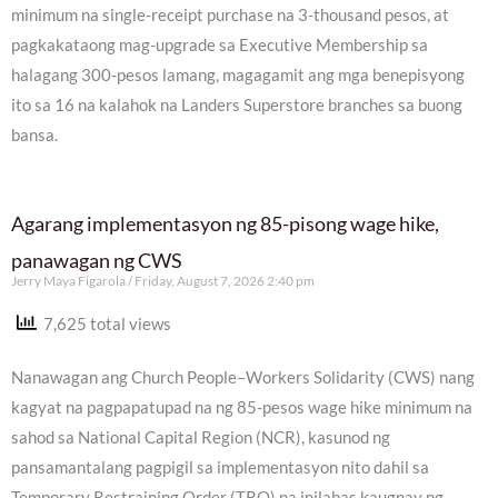
minimum na single-receipt purchase na 3-thousand pesos, at
pagkakataong mag-upgrade sa Executive Membership sa
halagang 300-pesos lamang, magagamit ang mga benepisyong
ito sa 16 na kalahok na Landers Superstore branches sa buong
bansa.
Agarang implementasyon ng 85-pisong wage hike,
panawagan ng CWS
Jerry Maya Figarola
Friday, August 7, 2026 2:40 pm
7,625 total views
Nanawagan ang Church People–Workers Solidarity (CWS) nang
kagyat na pagpapatupad na ng 85-pesos wage hike minimum na
sahod sa National Capital Region (NCR), kasunod ng
pansamantalang pagpigil sa implementasyon nito dahil sa
Temporary Restraining Order (TRO) na inilabas kaugnay ng