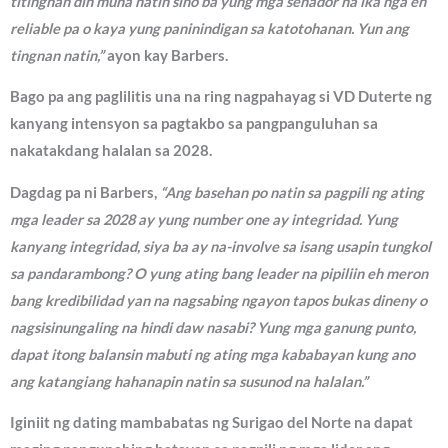
titingnan din muna natin sino ba yung mga senador na ika nga eh
reliable pa o kaya yung paninindigan sa katotohanan. Yun ang
tingnan natin,”
ayon kay Barbers.
Bago pa ang paglilitis una na ring nagpahayag si VD Duterte ng
kanyang intensyon sa pagtakbo sa pangpanguluhan sa
nakatakdang halalan sa 2028.
Dagdag pa ni Barbers,
“Ang basehan po natin sa pagpili ng ating
mga leader sa 2028 ay yung number one ay integridad. Yung
kanyang integridad, siya ba ay na-involve sa isang usapin tungkol
sa pandarambong? O yung ating bang leader na pipiliin eh meron
bang kredibilidad yan na nagsabing ngayon tapos bukas dineny o
nagsisinungaling na hindi daw nasabi? Yung mga ganung punto,
dapat itong balansin mabuti ng ating mga kababayan kung ano
ang katangiang hahanapin natin sa susunod na halalan.”
Iginiit ng dating mambabatas ng Surigao del Norte na dapat