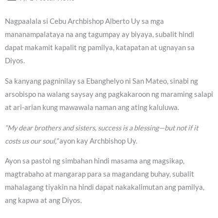
Nagpaalala si Cebu Archbishop Alberto Uy sa mga
mananampalataya na ang tagumpay ay biyaya, subalit hindi
dapat makamit kapalit ng pamilya, katapatan at ugnayan sa
Diyos.
Sa kanyang pagninilay sa Ebanghelyo ni San Mateo, sinabi ng
arsobispo na walang saysay ang pagkakaroon ng maraming salapi
at ari-arian kung mawawala naman ang ating kaluluwa.
“My dear brothers and sisters, success is a blessing—but not if it
costs us our soul,”
ayon kay Archbishop Uy.
Ayon sa pastol ng simbahan hindi masama ang magsikap,
magtrabaho at mangarap para sa magandang buhay, subalit
mahalagang tiyakin na hindi dapat nakakalimutan ang pamilya,
ang kapwa at ang Diyos.