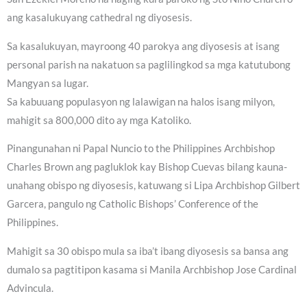
ang kasalukuyang cathedral ng diyosesis.
Sa kasalukuyan, mayroong 40 parokya ang diyosesis at isang
personal parish na nakatuon sa paglilingkod sa mga katutubong
Mangyan sa lugar.
Sa kabuuang populasyon ng lalawigan na halos isang milyon,
mahigit sa 800,000 dito ay mga Katoliko.
Pinangunahan ni Papal Nuncio to the Philippines Archbishop
Charles Brown ang pagluklok kay Bishop Cuevas bilang kauna-
unahang obispo ng diyosesis, katuwang si Lipa Archbishop Gilbert
Garcera, pangulo ng Catholic Bishops’ Conference of the
Philippines.
Mahigit sa 30 obispo mula sa iba’t ibang diyosesis sa bansa ang
dumalo sa pagtitipon kasama si Manila Archbishop Jose Cardinal
Advincula.