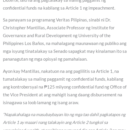
Duterte, lalo na ang pagtalakay sa maling paggamit ng
confidential funds na kabilang sa Article 1 ng impeachment.
Sa panayam sa programang Veritas Pilipinas, sinabi ni Dr.
Christopher Mantillas, Associate Professor ng Institute for
Governance and Rural Development ng University of the
Philippines Los Baños, na mahalagang maunawaan ng publiko ang
mga isyung tinatalakay sa Senado sapagkat may kinalaman ito sa
pananagutan ng mga opisyal ng pamahalaan.
Ayon kay Mantillas, nakatuon na ang paglilitis sa Article 1, na
tumatalakay sa maling paggamit ng confidential funds, kabilang
ang kontrobersyal na ₱125 milyong confidential fund ng Office of
the Vice President at ang mahigit isang daang disbursement na
isinagawa sa loob lamang ng isang araw.
“Napakahalaga na masubaybayan ito ng mga tao dahil pagkatapos ng
Article 1 ay maaari nang talakayin ang Article 2 tungkol sa