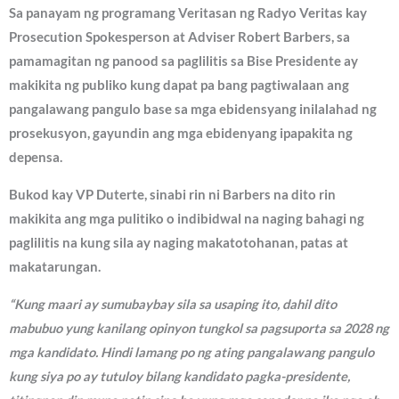
Sa panayam ng programang Veritasan ng Radyo Veritas kay
Prosecution Spokesperson at Adviser Robert Barbers, sa
pamamagitan ng panood sa paglilitis sa Bise Presidente ay
makikita ng publiko kung dapat pa bang pagtiwalaan ang
pangalawang pangulo base sa mga ebidensyang inilalahad ng
prosekusyon, gayundin ang mga ebidenyang ipapakita ng
depensa.
Bukod kay VP Duterte, sinabi rin ni Barbers na dito rin
makikita ang mga pulitiko o indibidwal na naging bahagi ng
paglilitis na kung sila ay naging makatotohanan, patas at
makatarungan.
“Kung maari ay sumubaybay sila sa usaping ito, dahil dito
mabubuo yung kanilang opinyon tungkol sa pagsuporta sa 2028 ng
mga kandidato. Hindi lamang po ng ating pangalawang pangulo
kung siya po ay tutuloy bilang kandidato pagka-presidente,