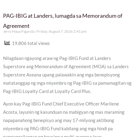
PAG-IBIG at Landers, lumagda sa Memorandum of
Agreement
Jerry Maya Figarola
Friday, August 7, 2026 2:41 pm
19,806 total views
Nilagdaan ngayong araw ng Pag-IBIG Fund at Landers
Superstore ang Memorandum of Agreement (MOA) sa Landers
Superstore Aseana upang palawakin ang mga benepisyong
matatanggap ng mga miyembro ng Pag-IBIG sa pamamagitan ng
Pag-IBIG Loyalty Card at Loyalty Card Plus.
Ayon kay Pag-IBIG Fund Chief Executive Officer Marilene
Acosta, layunin ng kasunduan na mabigyan ng mas maraming
napapanahong benepisyo ang may 17-milyong aktibong
miyembro ng PAG-IBIG Fund kabilang ang mga hindi pa
nangangailangan ng housing o multi-purpose loan.