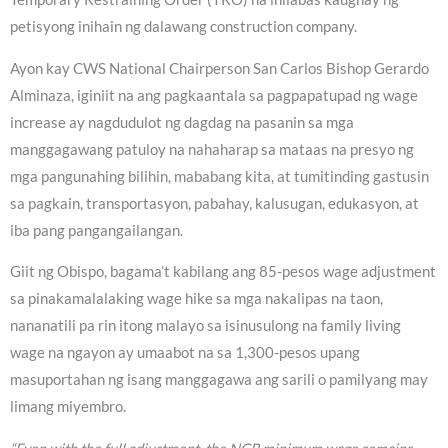
petisyong inihain ng dalawang construction company.
Ayon kay CWS National Chairperson San Carlos Bishop Gerardo
Alminaza, iginiit na ang pagkaantala sa pagpapatupad ng wage
increase ay nagdudulot ng dagdag na pasanin sa mga
manggagawang patuloy na nahaharap sa mataas na presyo ng
mga pangunahing bilihin, mababang kita, at tumitinding gastusin
sa pagkain, transportasyon, pabahay, kalusugan, edukasyon, at
iba pang pangangailangan.
Giit ng Obispo, bagama’t kabilang ang 85-pesos wage adjustment
sa pinakamalalaking wage hike sa mga nakalipas na taon,
nananatili pa rin itong malayo sa isinusulong na family living
wage na ngayon ay umaabot na sa 1,300-pesos upang
masuportahan ng isang manggagawa ang sarili o pamilyang may
limang miyembro.