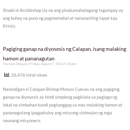
Sinabi ni Archbishop Uy na ang pinakamahalagang tagumpay ay
ang buhay na puno ng pagmamahal at nananatiling tapat kay
Kristo.
Pagiging ganap na diyosesis ng Calapan, isang malaking
hamon at pananagutan
Norman Dequia
Friday, August 7, 2026 5:18 pm
26,476 total views
Nanindigan si Calapan Bishop Moises Cuevas na ang pagiging
ganap na diyosesis ay hindi simpleng pagkilala sa paglago ng
lokal na simbahan kundi pagtanggap sa mas malaking hamon at
pananagutang ipagpatuloy ang misyong sinimulan ng mga
naunang misyonero.