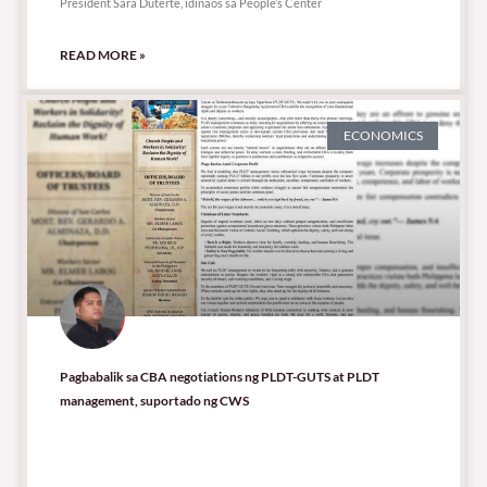
President Sara Duterte, idinaos sa People’s Center
READ MORE »
ECONOMICS
Pagbabalik sa CBA negotiations ng PLDT-GUTS at PLDT
management, suportado ng CWS
5,394 total views