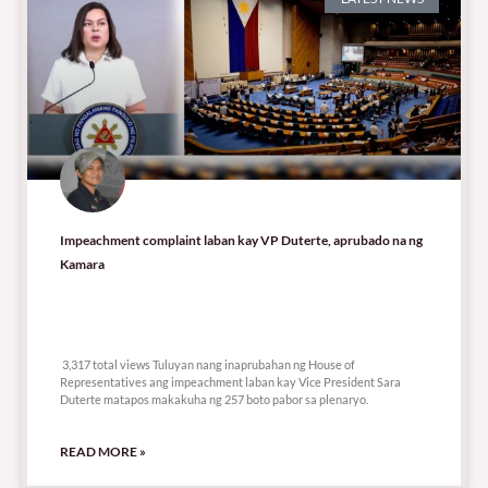
Impeachment complaint laban kay VP Duterte, aprubado na ng
Kamara
3,317 total views
3,317 total views Tuluyan nang inaprubahan ng House of
Representatives ang impeachment laban kay Vice President Sara
Duterte matapos makakuha ng 257 boto pabor sa plenaryo.
READ MORE »