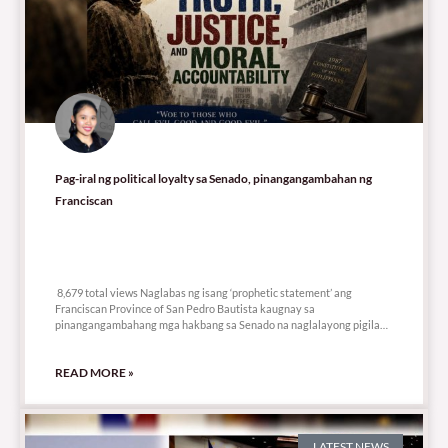
Pag-iral ng political loyalty sa Senado, pinangangambahan ng
Franciscan
8,679 total views
8,679 total views Naglabas ng isang ‘prophetic statement’ ang
Franciscan Province of San Pedro Bautista kaugnay sa
pinangangambahang mga hakbang sa Senado na naglalayong pigilan
o
READ MORE »
LATEST NEWS