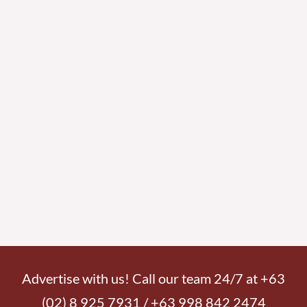
Advertise with us! Call our team 24/7 at +63
(02) 8 925 7931 / +63 998 842 2474