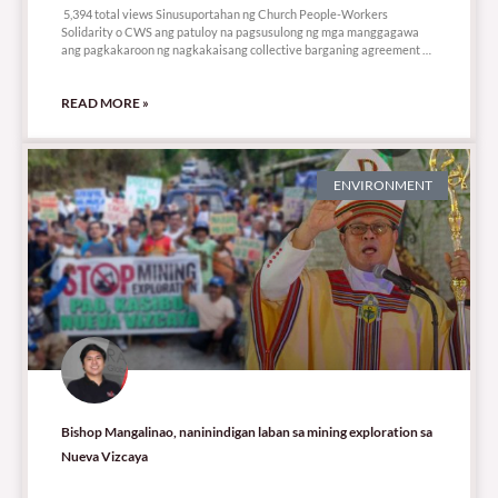
5,394 total views Sinusuportahan ng Church People-Workers
Solidarity o CWS ang patuloy na pagsusulong ng mga manggagawa
ang pagkakaroon ng nagkakaisang collective barganing agreement o
CBA.
READ MORE »
ENVIRONMENT
Bishop Mangalinao, naninindigan laban sa mining exploration sa
Nueva Vizcaya