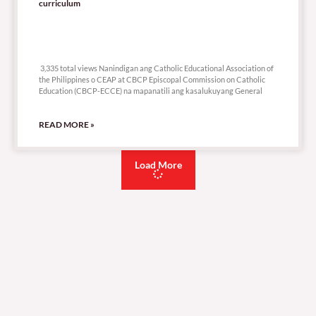
curriculum
3,335 total views
3,335 total views Nanindigan ang Catholic Educational Association of
the Philippines o CEAP at CBCP Episcopal Commission on Catholic
Education (CBCP-ECCE) na mapanatili ang kasalukuyang General
READ MORE »
Load More