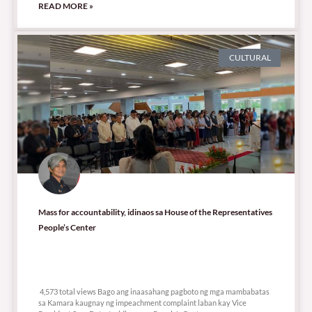
READ MORE »
CULTURAL
Mass for accountability, idinaos sa House of the Representatives
People’s Center
4,573 total views
4,573 total views Bago ang inaasahang pagboto ng mga mambabatas
sa Kamara kaugnay ng impeachment complaint laban kay Vice