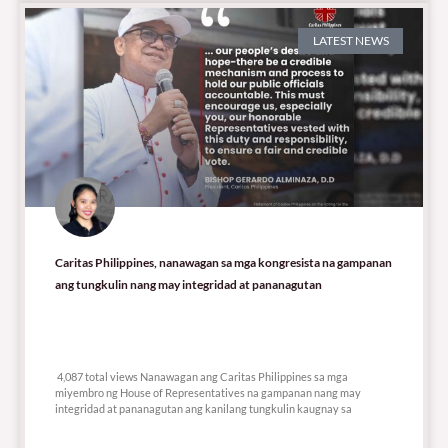
LATEST NEWS
Caritas Philippines, nanawagan sa mga kongresista na gampanan
ang tungkulin nang may integridad at pananagutan
4,087 total views
4,087 total views Nanawagan ang Caritas Philippines sa mga
miyembro ng House of Representatives na gampanan nang may
integridad at pananagutan ang kanilang tungkulin kaugnay sa