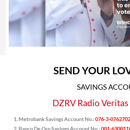
SEND YOUR LO
SAVINGS ACC
DZRV Radio Veritas 
Metrobank Savings Account No.:
076-3-076270
Banco De Oro Savings Account No.:
001-630011