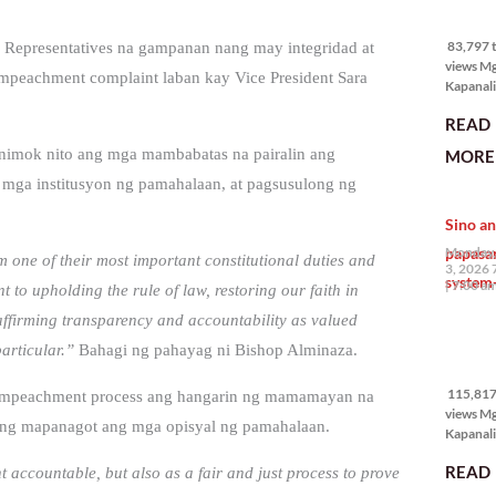
83,797 
views
83,797 t
 Representatives na gampanan nang may integridad at
views M
impeachment complaint laban kay Vice President Sara
Kapanali
mabuti p
READ
Japanes
Ambassa
inimok nito ang mga mambabatas na pairalin ang
MORE 
the Phil
mga institusyon ng pamahalaan, at pagsusulong ng
na si En
Kazuya,
Sino an
maramin
pagpipil
papasa
Monday,
m one of their most important constitutional duties and
bahay di
3, 2026 
system-
Pilipinas
7:00 a
 to upholding the rule of law, restoring our faith in
isang pri
d affirming transparency and accountability as valued
115,817
articular.”
Bahagi ng pahayag ni Bishop Alminaza.
views
115,817 
a impeachment process ang hangarin ng mamamayan na
views M
ng mapanagot ang mga opisyal ng pamahalaan.
Kapanalig
mga uma
READ
nt accountable, but also as a fair and just process to prove
masigab
palakpak