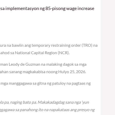
 sa implementasyon ng 85-pisong wage increase
ra na bawiin ang temporary restraining order (TRO) na
hod sa National Capital Region (NCR).
airman Leody de Guzman na malaking dagok sa mga
sahan sanang magkakabisa noong Hulyo 25, 2026.
ng mga manggagawa sa gitna ng patuloy na pagtaas ng
la pa, naging bato pa. Makakadagdag sana nga ‘yun
gagawa sa panahong ito na napakataas ang presyo ng