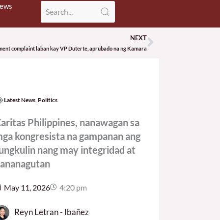
News
NEXT
Next
ent complaint laban kay VP Duterte, aprubado na ng Kamara
Latest News
,
Politics
aritas Philippines, nanawagan sa
ga kongresista na gampanan ang
ungkulin nang may integridad at
ananagutan
May 11, 2026
4:20 pm
Reyn Letran - Ibañez