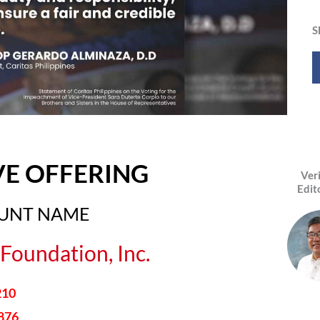
S
VE OFFERING
Ver
Edit
OUNT NAME
Foundation, Inc.
210
876