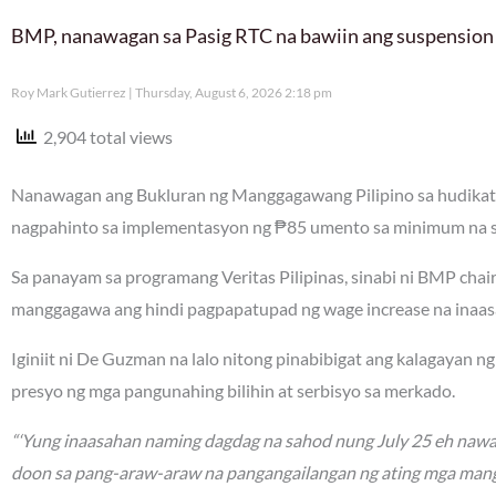
BMP, nanawagan sa Pasig RTC na bawiin ang suspension
Roy Mark Gutierrez
Thursday, August 6, 2026 2:18 pm
2,904 total views
Nanawagan ang Bukluran ng Manggagawang Pilipino sa hudikatu
nagpahinto sa implementasyon ng ₱85 umento sa minimum na sa
Sa panayam sa programang Veritas Pilipinas, sinabi ni BMP ch
manggagawa ang hindi pagpapatupad ng wage increase na inaa
Iginiit ni De Guzman na lalo nitong pinabibigat ang kalagayan 
presyo ng mga pangunahing bilihin at serbisyo sa merkado.
“‘Yung inaasahan naming dagdag na sahod nung July 25 eh nawa
doon sa pang-araw-araw na pangangailangan ng ating mga mang