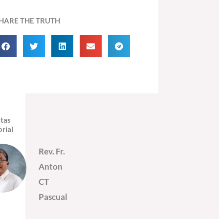
HARE THE TRUTH
itas
orial
Rev. Fr.
Anton
CT
Pascual