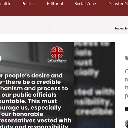
ealth
Politics
Editorial
Social Zone
Disaster 
Impeachm
C
m
t
p