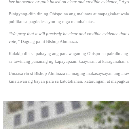
her innocence or guilt based on clear and credible evidence,”
Ayon
Binigyang-diin din ng Obispo na ang malinaw at mapagkakatiwala
publiko sa pagdedesisyon ng mga mambabatas.
“We pray that it will precisely be clear and credible evidence that 
vote,”
Dagdag pa ni Bishop Alminaza.
Kalakip din sa pahayag ang panawagan ng Obispo na pairalin ang 
sa tuwinang pananaig ng kapayapaan, kaayusan, at kasaganahan s
Umaasa rin si Bishop Alminaza na maging makasaysayan ang araw
kinatawan ng bayan para sa katotohanan, katarungan, at mapagk