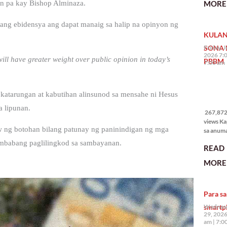
MORE 
 pa kay Bishop Alminaza.
State of 
Nation 
ang ebidensya ang dapat manaig sa halip na opinyon ng
(o SONA)
KULAN
Pangulo
Bongbo
SONA 
Friday, J
Marcos J
2026 7:
will have greater weight over public opinion in today’s
PBBM
7:00 am
267,872
katarungan at kabutihan alinsunod sa mensahe ni Hesus
views
a lipunan.
267,872 
views Ka
 ng botohan bilang patunay ng paninindigan ng mga
sa anum
hakbang.
umbabang paglilingkod sa sambayanan.
READ
planong
gagawin.
MORE 
polisiya
ipapatu
pangako
Para sa
binitiwa
usapin n
smartp
Wednesd
sadyang
29, 2026
iniiwasan
am
7:0