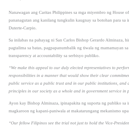
Nanawagan ang Caritas Philippines sa mga miyembro ng House of
pananagutan ang kanilang tungkulin kaugnay sa botohan para sa 
Duterte-Carpio.
Sa inilabas na pahayag ni San Carlos Bishop Gerardo Alminaza, h
pagtalima sa batas, pagpapanumbalik ng tiwala ng mamamayan sa 
transparency at accountability sa serbisyo publiko.
“We make this appeal to our duly elected representatives to perfor
responsibilities in a manner that would show their clear commitment
public service as a public trust and in our public institutions, an
principles in our society as a whole and in government service in p
Ayon kay Bishop Alminaza, ipinapakita ng suporta ng publiko s
magkaroon ng kapani-paniwala at makatarungang mekanismo upa
“Our fellow Filipinos see the trial not just to hold the Vice-Preside