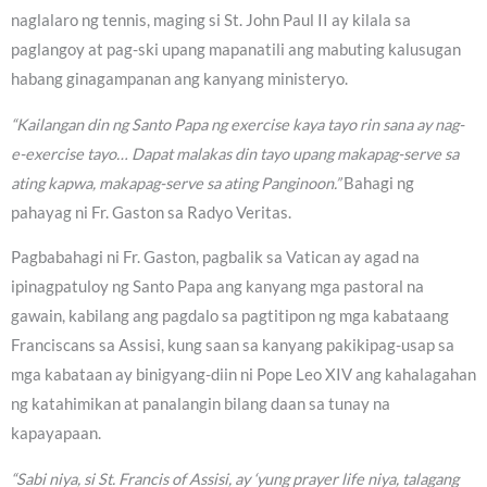
naglalaro ng tennis, maging si St. John Paul II ay kilala sa
paglangoy at pag-ski upang mapanatili ang mabuting kalusugan
habang ginagampanan ang kanyang ministeryo.
“Kailangan din ng Santo Papa ng exercise kaya tayo rin sana ay nag-
e-exercise tayo… Dapat malakas din tayo upang makapag-serve sa
ating kapwa, makapag-serve sa ating Panginoon.”
Bahagi ng
pahayag ni Fr. Gaston sa Radyo Veritas.
Pagbabahagi ni Fr. Gaston, pagbalik sa Vatican ay agad na
ipinagpatuloy ng Santo Papa ang kanyang mga pastoral na
gawain, kabilang ang pagdalo sa pagtitipon ng mga kabataang
Franciscans sa Assisi, kung saan sa kanyang pakikipag-usap sa
mga kabataan ay binigyang-diin ni Pope Leo XIV ang kahalagahan
ng katahimikan at panalangin bilang daan sa tunay na
kapayapaan.
“Sabi niya, si St. Francis of Assisi, ay ‘yung prayer life niya, talagang