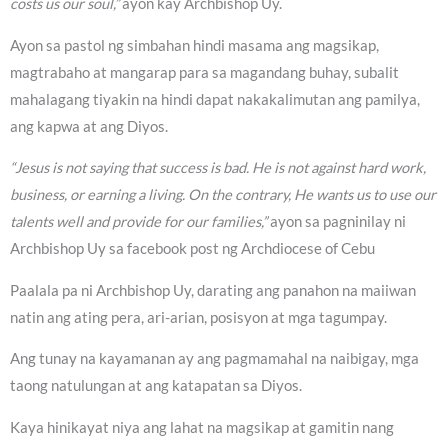
costs us our soul,”
ayon kay Archbishop Uy.
Ayon sa pastol ng simbahan hindi masama ang magsikap,
magtrabaho at mangarap para sa magandang buhay, subalit
mahalagang tiyakin na hindi dapat nakakalimutan ang pamilya,
ang kapwa at ang Diyos.
“Jesus is not saying that success is bad. He is not against hard work,
business, or earning a living. On the contrary, He wants us to use our
talents well and provide for our families,”
ayon sa pagninilay ni
Archbishop Uy sa facebook post ng Archdiocese of Cebu
Paalala pa ni Archbishop Uy, darating ang panahon na maiiwan
natin ang ating pera, ari-arian, posisyon at mga tagumpay.
Ang tunay na kayamanan ay ang pagmamahal na naibigay, mga
taong natulungan at ang katapatan sa Diyos.
Kaya hinikayat niya ang lahat na magsikap at gamitin nang