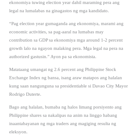
ekonomiya tuwing election year dahil maraming pera ang
legal na lumalabas na ginagastos ng mga kandidato.
“Pag election year gumaganda ang ekonomiya, marami ang
economic activities, sa pag-aaral na lumabas may
contribution sa GDP sa ekonomiya mga around 1-2 percent
growth lalo na ngayon malaking pera. Mga legal na pera na
authorized gastusin.” Ayon pa sa ekonomista.
Matataang umangat ng 2.6 percent ang Philippine Stock
Exchange Index ng bansa, isang araw matapos ang halalan
kung saan nangunguna sa presidentiable si Davao City Mayor
Rodrigo Duterte.
Bago ang halalan, bumaba ng halos limang porsiyento ang
Philippine shares sa nakalipas na anim na linggo habang
inaantabayanan ng mga traders ang magiging resulta ng
eleksyon.