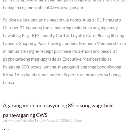
bahagi pa ng mensahe ni Acosta sa gawain.
Sa bisa ng kasunduan na nagsimula noong August 01 hanggang
October 31 ngayong taon, maaaring makakuha ang mga may
hawak ng Pag-IBIG Loyalty Card at Loyalty Card Plus ng libreng
Landers Shopping Pass, libreng Landers Premium Membership sa
minimum na single-receipt purchase na 3-thousand pesos, at
pagkakataong mag-upgrade sa Executive Membership sa
halagang 300-pesos lamang, magagamit ang mga benepisyong
ito sa 16 na kalahok na Landers Superstore branches sa buong
bansa.
Agarang implementasyon ng 85-pisong wage hike,
panawagan ng CWS
Jerry Maya Figarola
Friday, August 7, 2026 2:40 pm