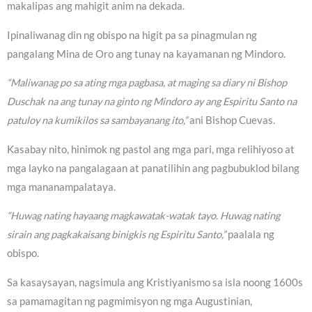
makalipas ang mahigit anim na dekada.
Ipinaliwanag din ng obispo na higit pa sa pinagmulan ng
pangalang Mina de Oro ang tunay na kayamanan ng Mindoro.
“Maliwanag po sa ating mga pagbasa, at maging sa diary ni Bishop
Duschak na ang tunay na ginto ng Mindoro ay ang Espiritu Santo na
patuloy na kumikilos sa sambayanang ito,”
ani Bishop Cuevas.
Kasabay nito, hinimok ng pastol ang mga pari, mga relihiyoso at
mga layko na pangalagaan at panatilihin ang pagbubuklod bilang
mga mananampalataya.
“Huwag nating hayaang magkawatak-watak tayo. Huwag nating
sirain ang pagkakaisang binigkis ng Espiritu Santo,”
paalala ng
obispo.
Sa kasaysayan, nagsimula ang Kristiyanismo sa isla noong 1600s
sa pamamagitan ng pagmimisyon ng mga Augustinian,