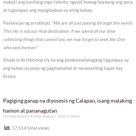
mabuti ang kanilang mga talento, ngunit huwag hayaang ang pera
at tagumpay ang mangibabaw sa ating buhay.
Paalala pa ng arsobispo,
“We are all just passing through this world.
This life is not our final destination. If we spend all our time
collecting things that cannot last, we may forget to seek the One
who lasts forever.”
Sinabi ni Archbishop Uy na ang pinakamahalagang tagumpay ay
ang buhay na puno ng pagmamahal at nananatiling tapat kay
Kristo.
Pagiging ganap na diyosesis ng Calapan, isang malaking
hamon at pananagutan
Norman Dequia
Friday, August 7, 2026 5:18 pm
17,514 total views