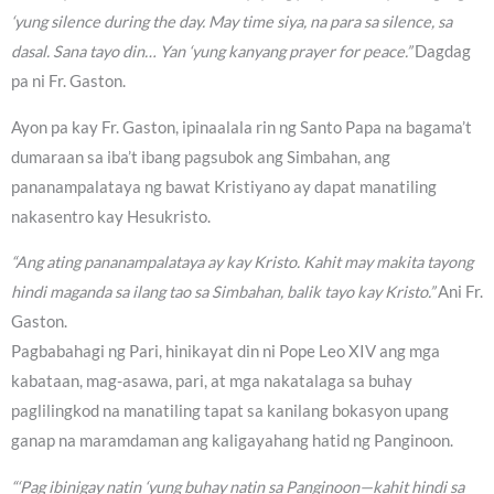
‘yung silence during the day. May time siya, na para sa silence, sa
dasal. Sana tayo din… Yan ‘yung kanyang prayer for peace.”
Dagdag
pa ni Fr. Gaston.
Ayon pa kay Fr. Gaston, ipinaalala rin ng Santo Papa na bagama’t
dumaraan sa iba’t ibang pagsubok ang Simbahan, ang
pananampalataya ng bawat Kristiyano ay dapat manatiling
nakasentro kay Hesukristo.
“Ang ating pananampalataya ay kay Kristo. Kahit may makita tayong
hindi maganda sa ilang tao sa Simbahan, balik tayo kay Kristo.”
Ani Fr.
Gaston.
Pagbabahagi ng Pari, hinikayat din ni Pope Leo XIV ang mga
kabataan, mag-asawa, pari, at mga nakatalaga sa buhay
paglilingkod na manatiling tapat sa kanilang bokasyon upang
ganap na maramdaman ang kaligayahang hatid ng Panginoon.
“‘Pag ibinigay natin ‘yung buhay natin sa Panginoon—kahit hindi sa