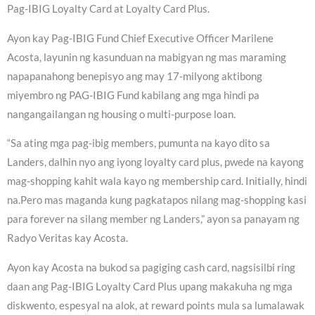
Pag-IBIG Loyalty Card at Loyalty Card Plus.
Ayon kay Pag-IBIG Fund Chief Executive Officer Marilene
Acosta, layunin ng kasunduan na mabigyan ng mas maraming
napapanahong benepisyo ang may 17-milyong aktibong
miyembro ng PAG-IBIG Fund kabilang ang mga hindi pa
nangangailangan ng housing o multi-purpose loan.
“Sa ating mga pag-ibig members, pumunta na kayo dito sa
Landers, dalhin nyo ang iyong loyalty card plus, pwede na kayong
mag-shopping kahit wala kayo ng membership card. Initially, hindi
na.Pero mas maganda kung pagkatapos nilang mag-shopping kasi
para forever na silang member ng Landers,” ayon sa panayam ng
Radyo Veritas kay Acosta.
Ayon kay Acosta na bukod sa pagiging cash card, nagsisilbi ring
daan ang Pag-IBIG Loyalty Card Plus upang makakuha ng mga
diskwento, espesyal na alok, at reward points mula sa lumalawak