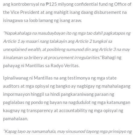
ang kontrobersyal na ₱125 milyong confidential fund ng Office of
the Vice President at ang mahigit isang daang disbursement na
isinagawa sa loob lamang ng isang araw.
“Napakahalaga na masubaybayan ito ng mga tao dahil pagkatapos ng
Article 1 ay maaari nang talakayin ang Article 2 tungkol sa
unexplained wealth, at posibleng sumunod din ang Article 3 na may
kinalaman sa bribery at procurement irregularities.”
Bahagi ng
pahayag ni Mantillas sa Radyo Veritas.
Ipinaliwanag ni Mantillas na ang testimonya ng mga state
auditors at mga opisyal ng bangko ay nagbigay ng mahahalagang
impormasyon hinggil sa hindi pangkaraniwang paraan ng
paglalabas ng pondo ng bayan na nagdudulot ng mga katanungan
kaugnay ng transparency at accountability ng mga opisyal ng
pamahalaan.
“Kapag tayo ay namamahala, may sinusunod tayong mga prinsipyo ng