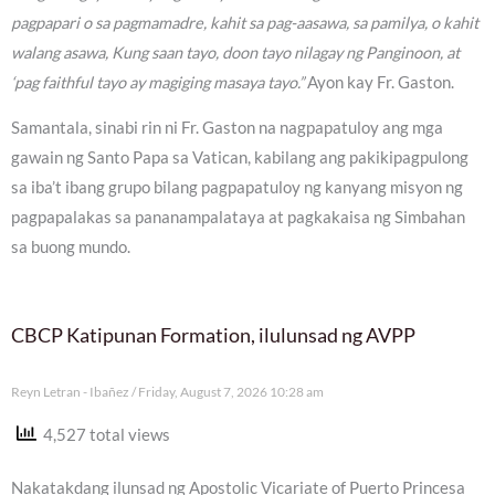
pagpapari o sa pagmamadre, kahit sa pag-aasawa, sa pamilya, o kahit
walang asawa, Kung saan tayo, doon tayo nilagay ng Panginoon, at
‘pag faithful tayo ay magiging masaya tayo.”
Ayon kay Fr. Gaston.
Samantala, sinabi rin ni Fr. Gaston na nagpapatuloy ang mga
gawain ng Santo Papa sa Vatican, kabilang ang pakikipagpulong
sa iba’t ibang grupo bilang pagpapatuloy ng kanyang misyon ng
pagpapalakas sa pananampalataya at pagkakaisa ng Simbahan
sa buong mundo.
CBCP Katipunan Formation, ilulunsad ng AVPP
Reyn Letran - Ibañez
Friday, August 7, 2026 10:28 am
4,527 total views
Nakatakdang ilunsad ng Apostolic Vicariate of Puerto Princesa