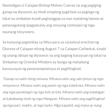
Nanindigan si Calapan Bishop Moises Cuevas na ang pagiging
ganap na diyosesis ay hindi simpleng pagkilala sa paglago ng
lokal na simbahan kundi pagtanggap sa mas malaking hamon at
pananagutang ipagpatuloy ang misyong sinimulan ng mga
naunang misyonero.
Sa kanyang pagninilay sa Misa para sa canonical erection ng
Diocese of Calapan nitong August 7 sa Calapan Cathedral, sinabi
ng unang obispo ng diyosesis na ang bagong katayuan ng lokal na
Simbahan ng Oriental Mindoro ay bunga ng mahabang
kasaysayan ng pananampalataya at paglilingkod.
“Ganap na natin itong minana. Minana natin ang sakripisyo ng mga
misyonero. Minana natin ang pawis ng mga katekista. Minana natin
ang mga panalangin ng mga lolo at lola. Minana natin ang katatagan
at kababaang-loob ng mga Mangyan. Minana natin ang paglilingkod
ng mga pari, madre, at mga layko. Mga kapatid, ang mana ay isang