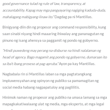
good governance tulad ng rule of law, transparency, at
accountability. Kapag may mga pangyayaring nagiging kaduda-duda,
mahalagang mabigyang-linaw ito.”
Dagdag pa ni Mantillas.
Binigyang-diin din ng propesor ang command responsibility, kung
saan sinabi niyang hindi maaaring ihiwalay ang pananagutan ng
pinuno ng isang ahensya sa paggamit ng pondo ng gobyerno.
“Hindi puwedeng may perang na-disburse na hindi nalalaman ng
head of agency. Bago magamit ang pondo ng gobyerno, dumaraan ito
sa iba’t ibang proseso at pag-apruba.”
Ayon pa kay Mantillas.
Nagbabala rin si Mantillas laban sa mga pagtatangkang
impluwensyahan ang opinyon ng publiko sa pamamagitan ng
social media habang nagpapatuloy ang paglilitis.
Hinimok naman ng propesor ang publiko na umasa lamang sa mga
mapagkakatiwalaang ulat ng media, mga eksperto, at mga legal