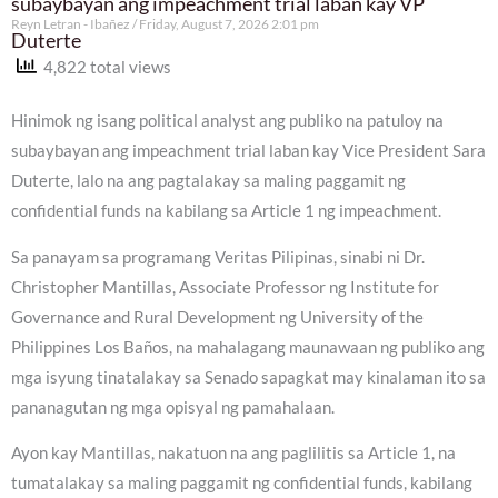
subaybayan ang impeachment trial laban kay VP
Reyn Letran - Ibañez
Friday, August 7, 2026 2:01 pm
Duterte
4,822 total views
Hinimok ng isang political analyst ang publiko na patuloy na
subaybayan ang impeachment trial laban kay Vice President Sara
Duterte, lalo na ang pagtalakay sa maling paggamit ng
confidential funds na kabilang sa Article 1 ng impeachment.
Sa panayam sa programang Veritas Pilipinas, sinabi ni Dr.
Christopher Mantillas, Associate Professor ng Institute for
Governance and Rural Development ng University of the
Philippines Los Baños, na mahalagang maunawaan ng publiko ang
mga isyung tinatalakay sa Senado sapagkat may kinalaman ito sa
pananagutan ng mga opisyal ng pamahalaan.
Ayon kay Mantillas, nakatuon na ang paglilitis sa Article 1, na
tumatalakay sa maling paggamit ng confidential funds, kabilang