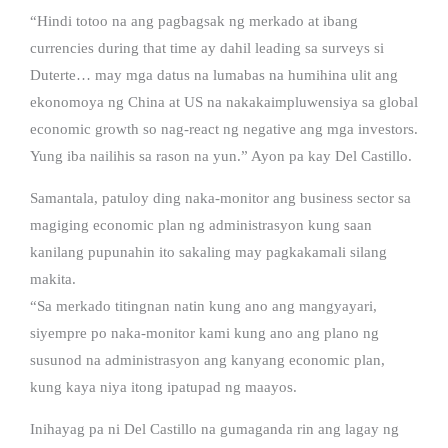
“Hindi totoo na ang pagbagsak ng merkado at ibang
currencies during that time ay dahil leading sa surveys si
Duterte… may mga datus na lumabas na humihina ulit ang
ekonomoya ng China at US na nakakaimpluwensiya sa global
economic growth so nag-react ng negative ang mga investors.
Yung iba nailihis sa rason na yun.” Ayon pa kay Del Castillo.
Samantala, patuloy ding naka-monitor ang business sector sa
magiging economic plan ng administrasyon kung saan
kanilang pupunahin ito sakaling may pagkakamali silang
makita.
“Sa merkado titingnan natin kung ano ang mangyayari,
siyempre po naka-monitor kami kung ano ang plano ng
susunod na administrasyon ang kanyang economic plan,
kung kaya niya itong ipatupad ng maayos.
Inihayag pa ni Del Castillo na gumaganda rin ang lagay ng