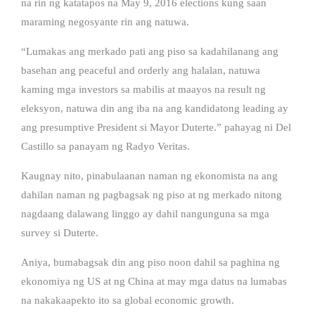
na rin ng katatapos na May 9, 2016 elections kung saan
maraming negosyante rin ang natuwa.
“Lumakas ang merkado pati ang piso sa kadahilanang ang
basehan ang peaceful and orderly ang halalan, natuwa
kaming mga investors sa mabilis at maayos na result ng
eleksyon, natuwa din ang iba na ang kandidatong leading ay
ang presumptive President si Mayor Duterte.” pahayag ni Del
Castillo sa panayam ng Radyo Veritas.
Kaugnay nito, pinabulaanan naman ng ekonomista na ang
dahilan naman ng pagbagsak ng piso at ng merkado nitong
nagdaang dalawang linggo ay dahil nangunguna sa mga
survey si Duterte.
Aniya, bumabagsak din ang piso noon dahil sa paghina ng
ekonomiya ng US at ng China at may mga datus na lumabas
na nakakaapekto ito sa global economic growth.