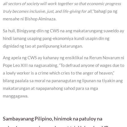
all sectors of society will work together so that economic progress
truly becomes inclusive, just, and life-giving for all,”
bahagi pa ng
mensahe ni Bishop Alminaza.
Sa huli, Binigyang-diin ng CWS na ang makatarungang suweldo ay
hindi lamang usaping pang-ekonomiya kundi usapin din ng
dignidad ng tao at panlipunang katarungan.
Ang apela ng CWS ay kahanay ng ensiklikal na Rerum Novarum ni
Pope Leo XIII na nagsasabing, “To defraud anyone of wages due to
a lowly worker is a crime which cries to the anger of heaven,”
bilang paalala sa moral na pananagutan ng lipunan na tiyakin ang
makatarungan at napapanahong sahod para sa mga
manggagawa.
Sambayanang Pilipino, hinimok na patuloy na