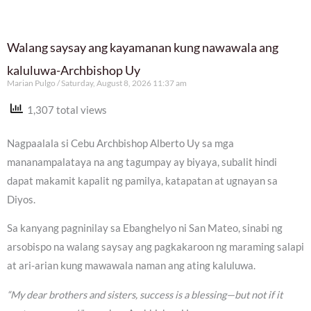
Walang saysay ang kayamanan kung nawawala ang
kaluluwa-Archbishop Uy
Marian Pulgo
Saturday, August 8, 2026 11:37 am
1,307 total views
Nagpaalala si Cebu Archbishop Alberto Uy sa mga
mananampalataya na ang tagumpay ay biyaya, subalit hindi
dapat makamit kapalit ng pamilya, katapatan at ugnayan sa
Diyos.
Sa kanyang pagninilay sa Ebanghelyo ni San Mateo, sinabi ng
arsobispo na walang saysay ang pagkakaroon ng maraming salapi
at ari-arian kung mawawala naman ang ating kaluluwa.
“My dear brothers and sisters, success is a blessing—but not if it