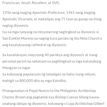
Franciscan, Jesuit, Recollect, at SVD.
1936 nang maging Apostolic Prefecture, 1961 nang maging
Apostolic Vicariate, at makalipas ang 75 taon ay ganap na itong
naging diyosesis.
Isa sa mga tanyang na misyonerong naglingkod sa diyosesis si
San Ezekiel Moreno na naging kura paroko ng Sto Nino Church o
ang kasalukuyang cathedral ng diyosesis.
Sa kasalukuyan, mayroong 40 parokya ang diyosesis at isang
personal parish na nakatuon sa paglilingkod sa mga katutubong
Mangyan sa lugar.
Sa kabuuang populasyon ng lalawigan na halos isang milyon,
mahigit sa 800,000 dito ay mga Katoliko.
Pinangunahan ni Papal Nuncio to the Philippines Archbishop
Charles Brown ang pagluklok kay Bishop Cuevas bilang kauna-
unahang obispo ng diyosesis, katuwang si Lipa Archbishop Gilbert