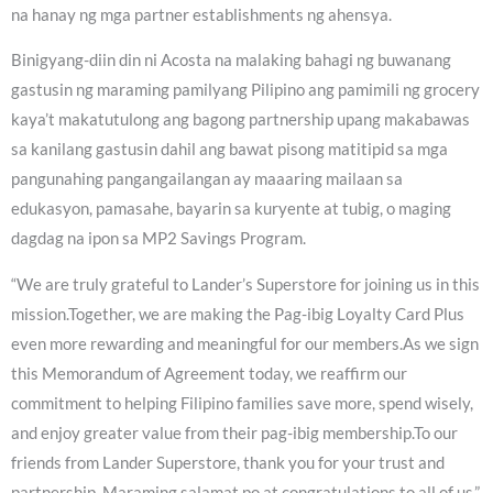
na hanay ng mga partner establishments ng ahensya.
Binigyang-diin din ni Acosta na malaking bahagi ng buwanang
gastusin ng maraming pamilyang Pilipino ang pamimili ng grocery
kaya’t makatutulong ang bagong partnership upang makabawas
sa kanilang gastusin dahil ang bawat pisong matitipid sa mga
pangunahing pangangailangan ay maaaring mailaan sa
edukasyon, pamasahe, bayarin sa kuryente at tubig, o maging
dagdag na ipon sa MP2 Savings Program.
“We are truly grateful to Lander’s Superstore for joining us in this
mission.Together, we are making the Pag-ibig Loyalty Card Plus
even more rewarding and meaningful for our members.As we sign
this Memorandum of Agreement today, we reaffirm our
commitment to helping Filipino families save more, spend wisely,
and enjoy greater value from their pag-ibig membership.To our
friends from Lander Superstore, thank you for your trust and
partnership. Maraming salamat po at congratulations to all of us,”