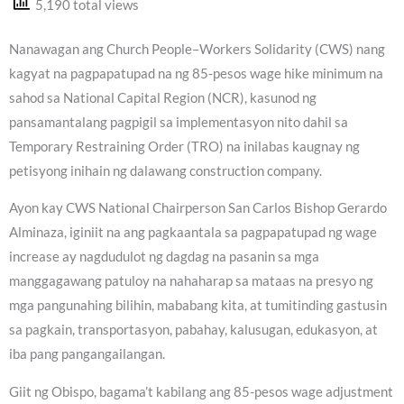
5,190 total views
Nanawagan ang Church People–Workers Solidarity (CWS) nang
kagyat na pagpapatupad na ng 85-pesos wage hike minimum na
sahod sa National Capital Region (NCR), kasunod ng
pansamantalang pagpigil sa implementasyon nito dahil sa
Temporary Restraining Order (TRO) na inilabas kaugnay ng
petisyong inihain ng dalawang construction company.
Ayon kay CWS National Chairperson San Carlos Bishop Gerardo
Alminaza, iginiit na ang pagkaantala sa pagpapatupad ng wage
increase ay nagdudulot ng dagdag na pasanin sa mga
manggagawang patuloy na nahaharap sa mataas na presyo ng
mga pangunahing bilihin, mababang kita, at tumitinding gastusin
sa pagkain, transportasyon, pabahay, kalusugan, edukasyon, at
iba pang pangangailangan.
Giit ng Obispo, bagama’t kabilang ang 85-pesos wage adjustment