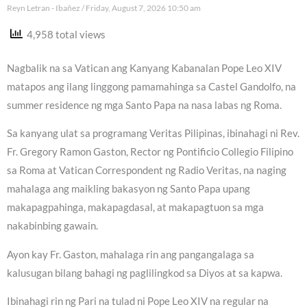
Reyn Letran - Ibañez
Friday, August 7, 2026 10:50 am
4,958 total views
Nagbalik na sa Vatican ang Kanyang Kabanalan Pope Leo XIV
matapos ang ilang linggong pamamahinga sa Castel Gandolfo, na
summer residence ng mga Santo Papa na nasa labas ng Roma.
Sa kanyang ulat sa programang Veritas Pilipinas, ibinahagi ni Rev.
Fr. Gregory Ramon Gaston, Rector ng Pontificio Collegio Filipino
sa Roma at Vatican Correspondent ng Radio Veritas, na naging
mahalaga ang maikling bakasyon ng Santo Papa upang
makapagpahinga, makapagdasal, at makapagtuon sa mga
nakabinbing gawain.
Ayon kay Fr. Gaston, mahalaga rin ang pangangalaga sa
kalusugan bilang bahagi ng paglilingkod sa Diyos at sa kapwa.
Ibinahagi rin ng Pari na tulad ni Pope Leo XIV na regular na