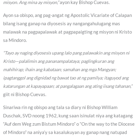
misyon. Ang mina ay misyon,”
ayon kay Bishop Cuevas.
Ayon sa obispo, ang pag-angat ng Apostolic Vicariate of Calapan
bilang isang ganap na diyosesis ay nangangahulugang mas
malawak na pagpapalawak at pagpapaigting ng misyon ni Kristo
sa Mindoro.
“Tayo ay naging diyosesis upang lalo pang palawakin ang misyon ni
Kristo—palalimin ang pananampalataya; paglingkuran ang
mahihirap; ihain ang kabataan; samahan ang mga Mangyan;
ipagtanggol ang dignidad ng bawat tao at ng pamilya; itaguyod ang
katarungan at kapayapaan; at pangalagaan ang ating iisang tahanan,”
giit ni Bishop Cuevas.
Sinariwa rin ng obispo ang tala sa diary ni Bishop William
Duschak, SVD noong 1962, kung saan isinulat niya ang katagang
“Auf dem Weg zum Bistum Mindoro” o “On the way to the Diocese
of Mindoro” na aniya’y sa kasalukuyan ay ganap nang natupad