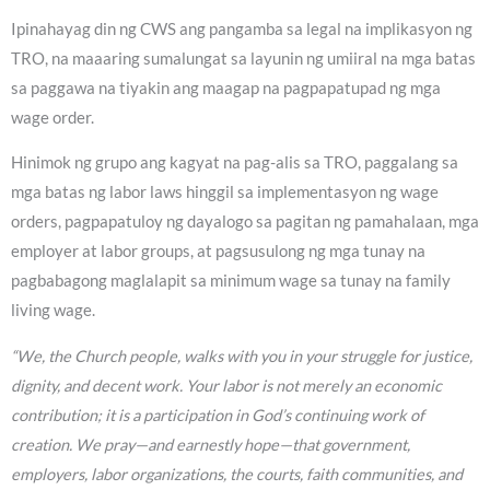
Ipinahayag din ng CWS ang pangamba sa legal na implikasyon ng
TRO, na maaaring sumalungat sa layunin ng umiiral na mga batas
sa paggawa na tiyakin ang maagap na pagpapatupad ng mga
wage order.
Hinimok ng grupo ang kagyat na pag-alis sa TRO, paggalang sa
mga batas ng labor laws hinggil sa implementasyon ng wage
orders, pagpapatuloy ng dayalogo sa pagitan ng pamahalaan, mga
employer at labor groups, at pagsusulong ng mga tunay na
pagbabagong maglalapit sa minimum wage sa tunay na family
living wage.
“We, the Church people, walks with you in your struggle for justice,
dignity, and decent work. Your labor is not merely an economic
contribution; it is a participation in God’s continuing work of
creation. We pray—and earnestly hope—that government,
employers, labor organizations, the courts, faith communities, and