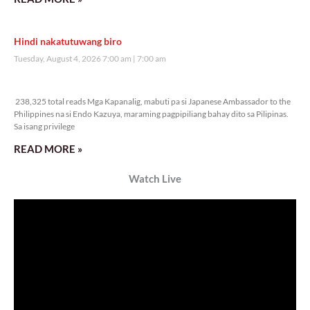
Hindi nakatutuwang biro
Tuesday, August 4, 2026 7:00 am
7:00 am
238,325 total reads
238,325 total reads Mga Kapanalig, mabuti pa si Japanese Ambassador to the
Philippines na si Endo Kazuya, maraming pagpipiliang bahay dito sa Pilipinas.
Sa isang privilege
READ MORE »
Watch Live