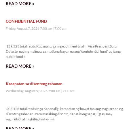
READ MORE »
CONFIDENTIAL FUND
Friday, August 7, 2026 7:00 am
7:00 am
139,523 total reads
139,523 total reads Kapanalig, sa impeachment trial ni Vice President Sara
Duterte, naging malinaw sa madlang bayan na ang “confidential fund” ay isang
public fund o
READ MORE »
Karapatan sa disenteng tahanan
Wednesday, August 5, 2026 7:00 am
7:00 am
208,128 total reads
208,128 total reads Mga Kapanalig, karapatan ng bawat tao ang magkaroon ng
disenteng tahanan. Para masabing disente, dapat itong sapat, ligtas, may
seguridad, at nagbibigay-daan sa
READ MORE »