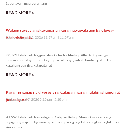
Sa panayam ng programang
READ MORE »
Walang saysay ang kayamanan kung nawawala ang kaluluwa-
Archbishop Uy
Saturday, August 8, 2026 11:37 am
11:37 am
30,762 total reads
30,762 total reads Nagpaalala si Cebu Archbishop Alberto Uy sa mga
mananampalataya na ang tagumpay ay biyaya, subalit hindi dapat makamit
kapalit ng pamilya, katapatan at
READ MORE »
Pagiging ganap na diyosesis ng Calapan, isang malaking hamon at
pananagutan
Friday, August 7, 2026 5:18 pm
5:18 pm
41,996 total reads
41,996 total reads Nanindigan si Calapan Bishop Moises Cuevas na ang
pagiging ganap na diyosesis ay hindi simpleng pagkilala sa paglago ng lokal na
simbahan kundi