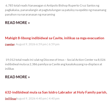
6,785 total reads Nanawagan si Antipolo Bishop Ruperto Cruz Santos ng
pagkakaisa, pananalangin at pagtutulungan sa patuloy na epekto ng masamang
panahon na nararanasan ng maraming
READ MORE »
Mahigit 8-libong indibidwal sa Cavite, inilikas sa mga evacuation
center
Sunday, August 9, 2026 6:59 pm
6:59 pm
19,012 total reads
19,012 total reads Ini-ulat ng Diocese of Imus – Social Action Center na 8,026
indibidwal mula sa 2,386 pamilya sa Cavite ang kasalukuyang na-displace at
inilikas
READ MORE »
632-indibidwal mula sa San Isidro Labrador at Holy Family parish,
inilikas
Sunday, August 9, 2026 4:40 pm
4:40 pm
19,329 total reads