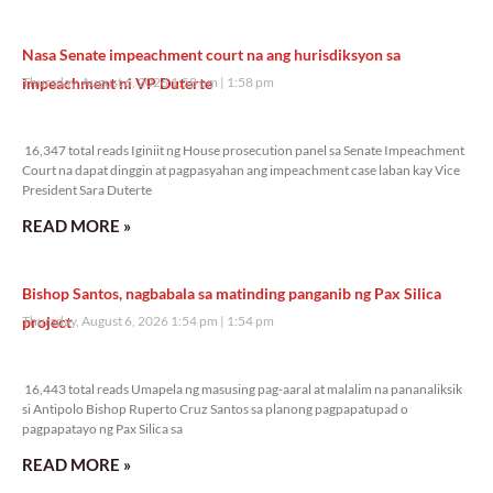
Nasa Senate impeachment court na ang hurisdiksyon sa
impeachment ni VP Duterte
Thursday, August 6, 2026 1:58 pm
1:58 pm
16,347 total reads
16,347 total reads Iginiit ng House prosecution panel sa Senate Impeachment
Court na dapat dinggin at pagpasyahan ang impeachment case laban kay Vice
President Sara Duterte
READ MORE »
Bishop Santos, nagbabala sa matinding panganib ng Pax Silica
project
Thursday, August 6, 2026 1:54 pm
1:54 pm
16,443 total reads
16,443 total reads Umapela ng masusing pag-aaral at malalim na pananaliksik
si Antipolo Bishop Ruperto Cruz Santos sa planong pagpapatupad o
pagpapatayo ng Pax Silica sa
READ MORE »