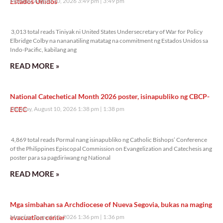
Estados Unidos
Monday, August 10, 2026 3:49 pm
3:49 pm
3,013 total reads
3,013 total reads Tiniyak ni United States Undersecretary of War for Policy
Elbridge Colby na nananatiling matatag na commitment ng Estados Unidos sa
Indo-Pacific, kabilang ang
READ MORE »
National Catechetical Month 2026 poster, isinapubliko ng CBCP-
ECEC
Monday, August 10, 2026 1:38 pm
1:38 pm
4,869 total reads
4,869 total reads Pormal nang isinapubliko ng Catholic Bishops’ Conference
of the Philippines Episcopal Commission on Evangelization and Catechesis ang
poster para sa pagdiriwang ng National
READ MORE »
Mga simbahan sa Archdiocese of Nueva Segovia, bukas na maging
evacuation center
Monday, August 10, 2026 1:36 pm
1:36 pm