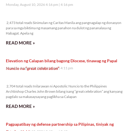
Monday, August 10, 2026 4:16 pm
4:16 pm
2,473 total reads
2,473 total reads Sinimulan ng Caritas Manila ang pangnagalap ng donasyon
para sa mga biktima ng masamang panahon na dulot ng pananalasa ng
Habagat. Apela ng
READ MORE »
Elevation ng Calapan bilang bagong Diocese, tinawag ng Papal
Nuncio na “great celebration”
Monday, August 10, 2026 4:11 pm
4:11 pm
2,704 total reads
2,704 total reads Inilarawan ni Apostolic Nuncio to the Philippines
Archbishop Charles John Brown bilang isang “great celebration” ang kanyang
pagdalo sa makasaysayang paglikha sa Calapan
READ MORE »
Pagpapatibay ng defense partnership sa Pilipinas, tiniyak ng