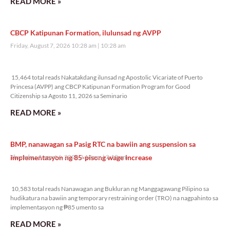
READ MORE »
CBCP Katipunan Formation, ilulunsad ng AVPP
Friday, August 7, 2026 10:28 am
10:28 am
15,464 total reads
15,464 total reads Nakatakdang ilunsad ng Apostolic Vicariate of Puerto
Princesa (AVPP) ang CBCP Katipunan Formation Program for Good
Citizenship sa Agosto 11, 2026 sa Seminario
READ MORE »
BMP, nanawagan sa Pasig RTC na bawiin ang suspension sa
implementasyon ng 85-pisong wage increase
Thursday, August 6, 2026 2:18 pm
2:18 pm
10,583 total reads
10,583 total reads Nanawagan ang Bukluran ng Manggagawang Pilipino sa
hudikatura na bawiin ang temporary restraining order (TRO) na nagpahinto sa
implementasyon ng ₱85 umento sa
READ MORE »