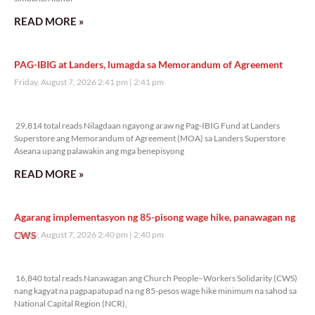
READ MORE »
PAG-IBIG at Landers, lumagda sa Memorandum of Agreement
Friday, August 7, 2026 2:41 pm
2:41 pm
29,814 total reads
29,814 total reads Nilagdaan ngayong araw ng Pag-IBIG Fund at Landers
Superstore ang Memorandum of Agreement (MOA) sa Landers Superstore
Aseana upang palawakin ang mga benepisyong
READ MORE »
Agarang implementasyon ng 85-pisong wage hike, panawagan ng
CWS
Friday, August 7, 2026 2:40 pm
2:40 pm
16,840 total reads
16,840 total reads Nanawagan ang Church People–Workers Solidarity (CWS)
nang kagyat na pagpapatupad na ng 85-pesos wage hike minimum na sahod sa
National Capital Region (NCR),