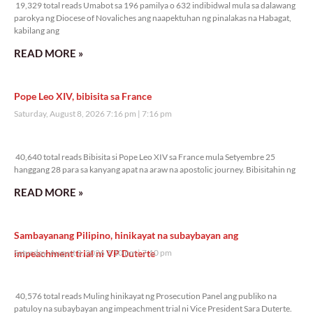
19,329 total reads Umabot sa 196 pamilya o 632 indibidwal mula sa dalawang
parokya ng Diocese of Novaliches ang naapektuhan ng pinalakas na Habagat,
kabilang ang
READ MORE »
Pope Leo XIV, bibisita sa France
Saturday, August 8, 2026 7:16 pm
7:16 pm
40,640 total reads
40,640 total reads Bibisita si Pope Leo XIV sa France mula Setyembre 25
hanggang 28 para sa kanyang apat na araw na apostolic journey. Bibisitahin ng
READ MORE »
Sambayanang Pilipino, hinikayat na subaybayan ang
impeachment trial ni VP Duterte
Saturday, August 8, 2026 7:10 pm
7:10 pm
40,576 total reads
40,576 total reads Muling hinikayat ng Prosecution Panel ang publiko na
patuloy na subaybayan ang impeachment trial ni Vice President Sara Duterte.