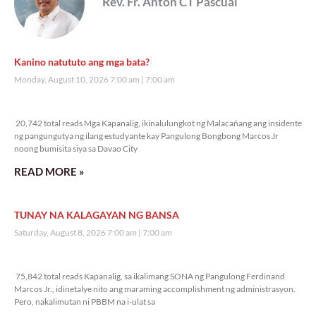
Rev. Fr. Anton CT Pascual
Kanino natututo ang mga bata?
Monday, August 10, 2026 7:00 am
7:00 am
20,742 total reads
20,742 total reads Mga Kapanalig, ikinalulungkot ng Malacañang ang insidente
ng pangungutya ng ilang estudyante kay Pangulong Bongbong Marcos Jr
noong bumisita siya sa Davao City
READ MORE »
TUNAY NA KALAGAYAN NG BANSA
Saturday, August 8, 2026 7:00 am
7:00 am
75,842 total reads
75,842 total reads Kapanalig, sa ikalimang SONA ng Pangulong Ferdinand
Marcos Jr., idinetalye nito ang maraming accomplishment ng administrasyon.
Pero, nakalimutan ni PBBM na i-ulat sa