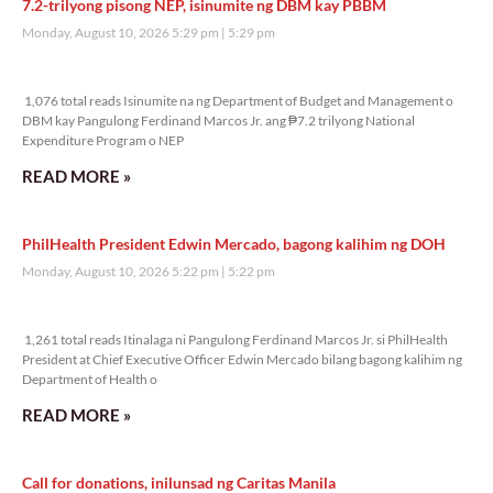
7.2-trilyong pisong NEP, isinumite ng DBM kay PBBM
Monday, August 10, 2026 5:29 pm
5:29 pm
1,076 total reads
1,076 total reads Isinumite na ng Department of Budget and Management o
DBM kay Pangulong Ferdinand Marcos Jr. ang ₱7.2 trilyong National
Expenditure Program o NEP
READ MORE »
PhilHealth President Edwin Mercado, bagong kalihim ng DOH
Monday, August 10, 2026 5:22 pm
5:22 pm
1,261 total reads
1,261 total reads Itinalaga ni Pangulong Ferdinand Marcos Jr. si PhilHealth
President at Chief Executive Officer Edwin Mercado bilang bagong kalihim ng
Department of Health o
READ MORE »
Call for donations, inilunsad ng Caritas Manila