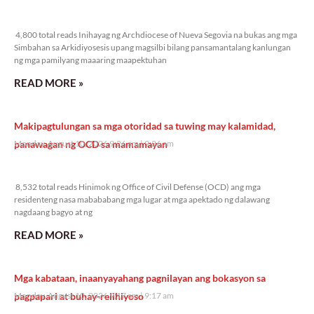
4,800 total reads
4,800 total reads Inihayag ng Archdiocese of Nueva Segovia na bukas ang mga
Simbahan sa Arkidiyosesis upang magsilbi bilang pansamantalang kanlungan
ng mga pamilyang maaaring maapektuhan
READ MORE »
Makipagtulungan sa mga otoridad sa tuwing may kalamidad,
panawagan ng OCD sa mamamayan
Monday, August 10, 2026 9:26 am
9:26 am
8,532 total reads
8,532 total reads Hinimok ng Office of Civil Defense (OCD) ang mga
residenteng nasa mabababang mga lugar at mga apektado ng dalawang
nagdaang bagyo at ng
READ MORE »
Mga kabataan, inaanyayahang pagnilayan ang bokasyon sa
pagpapari at buhay-relihiyoso
Monday, August 10, 2026 9:17 am
9:17 am