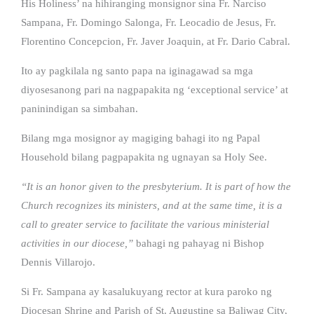
His Holiness’ na hihiranging monsignor sina Fr. Narciso
Sampana, Fr. Domingo Salonga, Fr. Leocadio de Jesus, Fr.
Florentino Concepcion, Fr. Javer Joaquin, at Fr. Dario Cabral.
Ito ay pagkilala ng santo papa na iginagawad sa mga
diyosesanong pari na nagpapakita ng ‘exceptional service’ at
paninindigan sa simbahan.
Bilang mga mosignor ay magiging bahagi ito ng Papal
Household bilang pagpapakita ng ugnayan sa Holy See.
“It is an honor given to the presbyterium. It is part of how the
Church recognizes its ministers, and at the same time, it is a
call to greater service to facilitate the various ministerial
activities in our diocese,”
bahagi ng pahayag ni Bishop
Dennis Villarojo.
Si Fr. Sampana ay kasalukuyang rector at kura paroko ng
Diocesan Shrine and Parish of St. Augustine sa Baliwag City,