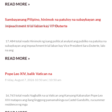
READ MORE »
Sambayanang Pilipino, hinimok na patuloy na subaybayan ang
impeachment trial laban kay VP Duterte
Friday, August 7, 2026 2:01 pm
2:01 pm
17,484 total reads
17,484 total reads Hinimok ng isang political analyst ang publiko na patuloy na
subaybayan ang impeachment trial laban kay Vice President Sara Duterte, lalo
na ang
READ MORE »
Pope Leo XIV, balik Vatican na
Friday, August 7, 2026 10:50 am
10:50 am
16,765 total reads
16,765 total reads Nagbalik na sa Vatican ang Kanyang Kabanalan Pope Leo
XIV matapos ang ilang linggong pamamahinga sa Castel Gandolfo, na summer
residence ng mga