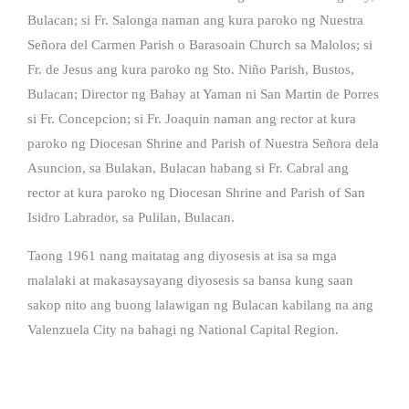
Bulacan; si Fr. Salonga naman ang kura paroko ng Nuestra
Señora del Carmen Parish o Barasoain Church sa Malolos; si
Fr. de Jesus ang kura paroko ng Sto. Niño Parish, Bustos,
Bulacan; Director ng Bahay at Yaman ni San Martin de Porres
si Fr. Concepcion; si Fr. Joaquin naman ang rector at kura
paroko ng Diocesan Shrine and Parish of Nuestra Señora dela
Asuncion, sa Bulakan, Bulacan habang si Fr. Cabral ang
rector at kura paroko ng Diocesan Shrine and Parish of San
Isidro Labrador, sa Pulilan, Bulacan.
Taong 1961 nang maitatag ang diyosesis at isa sa mga
malalaki at makasaysayang diyosesis sa bansa kung saan
sakop nito ang buong lalawigan ng Bulacan kabilang na ang
Valenzuela City na bahagi ng National Capital Region.