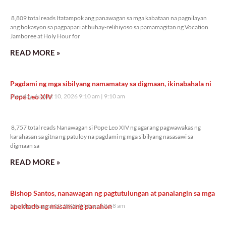
8,809 total reads
8,809 total reads Itatampok ang panawagan sa mga kabataan na pagnilayan
ang bokasyon sa pagpapari at buhay-relihiyoso sa pamamagitan ng Vocation
Jamboree at Holy Hour for
READ MORE »
Pagdami ng mga sibilyang namamatay sa digmaan, ikinabahala ni
Pope Leo XIV
Monday, August 10, 2026 9:10 am
9:10 am
8,757 total reads
8,757 total reads Nanawagan si Pope Leo XIV ng agarang pagwawakas ng
karahasan sa gitna ng patuloy na pagdami ng mga sibilyang nasasawi sa
digmaan sa
READ MORE »
Bishop Santos, nanawagan ng pagtutulungan at panalangin sa mga
apektado ng masamang panahon
Monday, August 10, 2026 8:58 am
8:58 am
6,785 total reads