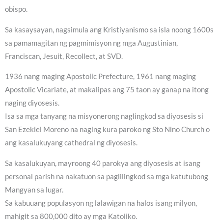
obispo.
Sa kasaysayan, nagsimula ang Kristiyanismo sa isla noong 1600s
sa pamamagitan ng pagmimisyon ng mga Augustinian,
Franciscan, Jesuit, Recollect, at SVD.
1936 nang maging Apostolic Prefecture, 1961 nang maging
Apostolic Vicariate, at makalipas ang 75 taon ay ganap na itong
naging diyosesis.
Isa sa mga tanyang na misyonerong naglingkod sa diyosesis si
San Ezekiel Moreno na naging kura paroko ng Sto Nino Church o
ang kasalukuyang cathedral ng diyosesis.
Sa kasalukuyan, mayroong 40 parokya ang diyosesis at isang
personal parish na nakatuon sa paglilingkod sa mga katutubong
Mangyan sa lugar.
Sa kabuuang populasyon ng lalawigan na halos isang milyon,
mahigit sa 800,000 dito ay mga Katoliko.