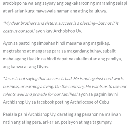
arsobispo na walang saysay ang pagkakaroon ng maraming salapi
at ari-arian kung mawawala naman ang ating kaluluwa.
“My dear brothers and sisters, success is a blessing—but not if it
costs us our soul,”
ayon kay Archbishop Uy.
Ayon sa pastol ng simbahan hindi masama ang magsikap,
magtrabaho at mangarap para sa magandang buhay, subalit
mahalagang tiyakin na hindi dapat nakakalimutan ang pamilya,
ang kapwa at ang Diyos.
“Jesus is not saying that success is bad. He is not against hard work,
business, or earning a living. On the contrary, He wants us to use our
talents well and provide for our families,”
ayon sa pagninilay ni
Archbishop Uy sa facebook post ng Archdiocese of Cebu
Paalala pa ni Archbishop Uy, darating ang panahon na maiiwan
natin ang ating pera, ari-arian, posisyon at mga tagumpay.