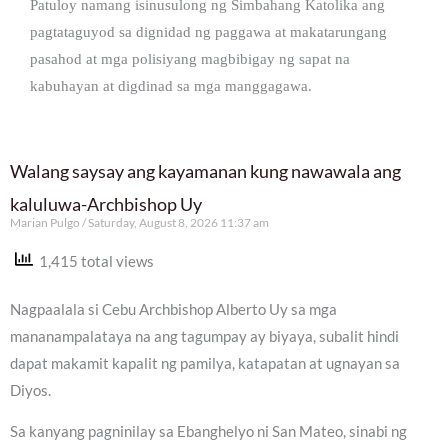
Patuloy namang isinusulong ng Simbahang Katolika ang
pagtataguyod sa dignidad ng paggawa at makatarungang
pasahod at mga polisiyang magbibigay ng sapat na
kabuhayan at digdinad sa mga manggagawa.
Walang saysay ang kayamanan kung nawawala ang
kaluluwa-Archbishop Uy
Marian Pulgo
Saturday, August 8, 2026 11:37 am
1,415 total views
Nagpaalala si Cebu Archbishop Alberto Uy sa mga
mananampalataya na ang tagumpay ay biyaya, subalit hindi
dapat makamit kapalit ng pamilya, katapatan at ugnayan sa
Diyos.
Sa kanyang pagninilay sa Ebanghelyo ni San Mateo, sinabi ng