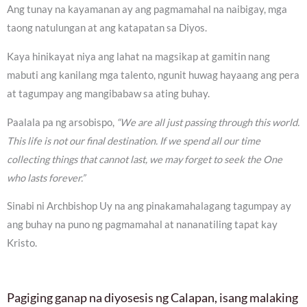
Ang tunay na kayamanan ay ang pagmamahal na naibigay, mga
taong natulungan at ang katapatan sa Diyos.
Kaya hinikayat niya ang lahat na magsikap at gamitin nang
mabuti ang kanilang mga talento, ngunit huwag hayaang ang pera
at tagumpay ang mangibabaw sa ating buhay.
Paalala pa ng arsobispo,
“We are all just passing through this world.
This life is not our final destination. If we spend all our time
collecting things that cannot last, we may forget to seek the One
who lasts forever.”
Sinabi ni Archbishop Uy na ang pinakamahalagang tagumpay ay
ang buhay na puno ng pagmamahal at nananatiling tapat kay
Kristo.
Pagiging ganap na diyosesis ng Calapan, isang malaking