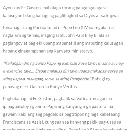
Ayon kay Fr. Gaston, mahalaga rin ang pangangalaga sa
kalusugan bilang bahagi ng paglilingkod sa Diyos at sa kapwa.
Ibinahagi rin ng Pari na tulad ni Pope Leo XIV na regular na
naglalaro ng tennis, maging si St. John Paul II ay kilala sa
paglangoy at pag-ski upang mapanatili ang mabuting kalusugan
habang ginagampanan ang kanyang ministeryo.
“Kailangan din ng Santo Papa ng exercise kaya tayo rin sana ay nag-
e-exercise tayo… Dapat malakas din tayo upang makapag-serve sa
ating kapwa, makapag-serve sa ating Panginoon.”
Bahagi ng
pahayag ni Fr. Gaston sa Radyo Veritas.
Pagbabahagi ni Fr. Gaston, pagbalik sa Vatican ay agad na
ipinagpatuloy ng Santo Papa ang kanyang mga pastoral na
gawain, kabilang ang pagdalo sa pagtitipon ng mga kabataang
Franciscans sa Assisi, kung saan sa kanyang pakikipag-usap sa
mga kabataan ay binigyang-diin ni Pope Leo XIV ang kahalagahan