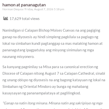
hamon at pananagutan
Norman Dequia
Friday, August 7, 2026 5:18 pm
17,629 total views
Nanindigan si Calapan Bishop Moises Cuevas na ang pagiging
ganap na diyosesis ay hindi simpleng pagkilala sa paglago ng
lokal na simbahan kundi pagtanggap sa mas malaking hamon at
pananagutang ipagpatuloy ang misyong sinimulan ng mga
naunang misyonero.
Sa kanyang pagninilay sa Misa para sa canonical erection ng
Diocese of Calapan nitong August 7 sa Calapan Cathedral, sinabi
ng unang obispo ng diyosesis na ang bagong katayuan ng lokal na
Simbahan ng Oriental Mindoro ay bunga ng mahabang
kasaysayan ng pananampalataya at paglilingkod.
“Ganap na natin itong minana. Minana natin ang sakripisyo ng mga