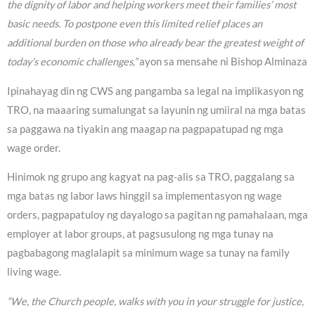
the dignity of labor and helping workers meet their families’ most
basic needs. To postpone even this limited relief places an
additional burden on those who already bear the greatest weight of
today’s economic challenges,”
ayon sa mensahe ni Bishop Alminaza
Ipinahayag din ng CWS ang pangamba sa legal na implikasyon ng
TRO, na maaaring sumalungat sa layunin ng umiiral na mga batas
sa paggawa na tiyakin ang maagap na pagpapatupad ng mga
wage order.
Hinimok ng grupo ang kagyat na pag-alis sa TRO, paggalang sa
mga batas ng labor laws hinggil sa implementasyon ng wage
orders, pagpapatuloy ng dayalogo sa pagitan ng pamahalaan, mga
employer at labor groups, at pagsusulong ng mga tunay na
pagbabagong maglalapit sa minimum wage sa tunay na family
living wage.
“We, the Church people, walks with you in your struggle for justice,