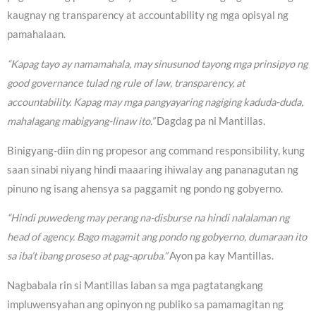
kaugnay ng transparency at accountability ng mga opisyal ng
pamahalaan.
“Kapag tayo ay namamahala, may sinusunod tayong mga prinsipyo ng
good governance tulad ng rule of law, transparency, at
accountability. Kapag may mga pangyayaring nagiging kaduda-duda,
mahalagang mabigyang-linaw ito.”
Dagdag pa ni Mantillas.
Binigyang-diin din ng propesor ang command responsibility, kung
saan sinabi niyang hindi maaaring ihiwalay ang pananagutan ng
pinuno ng isang ahensya sa paggamit ng pondo ng gobyerno.
“Hindi puwedeng may perang na-disburse na hindi nalalaman ng
head of agency. Bago magamit ang pondo ng gobyerno, dumaraan ito
sa iba’t ibang proseso at pag-apruba.”
Ayon pa kay Mantillas.
Nagbabala rin si Mantillas laban sa mga pagtatangkang
impluwensyahan ang opinyon ng publiko sa pamamagitan ng