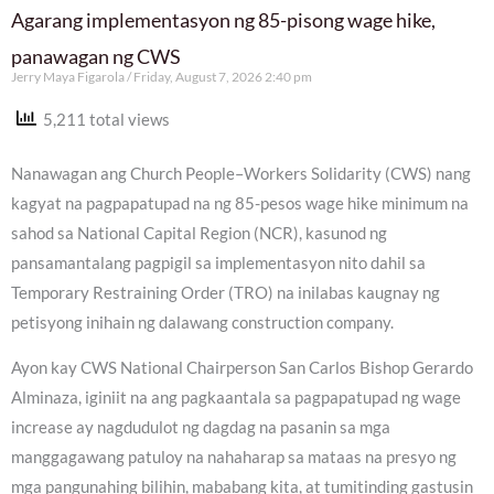
Agarang implementasyon ng 85-pisong wage hike,
panawagan ng CWS
Jerry Maya Figarola
Friday, August 7, 2026 2:40 pm
5,211 total views
Nanawagan ang Church People–Workers Solidarity (CWS) nang
kagyat na pagpapatupad na ng 85-pesos wage hike minimum na
sahod sa National Capital Region (NCR), kasunod ng
pansamantalang pagpigil sa implementasyon nito dahil sa
Temporary Restraining Order (TRO) na inilabas kaugnay ng
petisyong inihain ng dalawang construction company.
Ayon kay CWS National Chairperson San Carlos Bishop Gerardo
Alminaza, iginiit na ang pagkaantala sa pagpapatupad ng wage
increase ay nagdudulot ng dagdag na pasanin sa mga
manggagawang patuloy na nahaharap sa mataas na presyo ng
mga pangunahing bilihin, mababang kita, at tumitinding gastusin