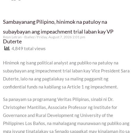
Sambayanang Pilipino, hinimok na patuloy na
subaybayan ang impeachment trial laban kay VP
Reyn Letran - Ibañez
Friday, August 7, 2026 2:01 pm
Duterte
4,849 total views
Hinimok ng isang political analyst ang publiko na patuloy na
subaybayan ang impeachment trial laban kay Vice President Sara
Duterte, lalo na ang pagtalakay sa maling paggamit ng
confidential funds na kabilang sa Article 1 ng impeachment.
Sa panayam sa programang Veritas Pilipinas, sinabi ni Dr.
Christopher Mantillas, Associate Professor ng Institute for
Governance and Rural Development ng University of the
Philippines Los Baños, na mahalagang maunawaan ng publiko ang
mga isyung tinatalakay sa Senado sapagkat may kinalaman ito sa