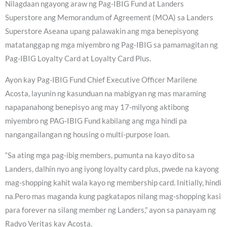
Nilagdaan ngayong araw ng Pag-IBIG Fund at Landers
Superstore ang Memorandum of Agreement (MOA) sa Landers
Superstore Aseana upang palawakin ang mga benepisyong
matatanggap ng mga miyembro ng Pag-IBIG sa pamamagitan ng
Pag-IBIG Loyalty Card at Loyalty Card Plus.
Ayon kay Pag-IBIG Fund Chief Executive Officer Marilene
Acosta, layunin ng kasunduan na mabigyan ng mas maraming
napapanahong benepisyo ang may 17-milyong aktibong
miyembro ng PAG-IBIG Fund kabilang ang mga hindi pa
nangangailangan ng housing o multi-purpose loan.
“Sa ating mga pag-ibig members, pumunta na kayo dito sa
Landers, dalhin nyo ang iyong loyalty card plus, pwede na kayong
mag-shopping kahit wala kayo ng membership card. Initially, hindi
na.Pero mas maganda kung pagkatapos nilang mag-shopping kasi
para forever na silang member ng Landers,” ayon sa panayam ng
Radyo Veritas kay Acosta.