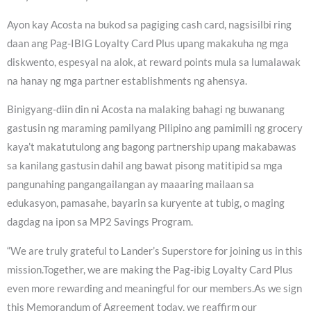
Ayon kay Acosta na bukod sa pagiging cash card, nagsisilbi ring
daan ang Pag-IBIG Loyalty Card Plus upang makakuha ng mga
diskwento, espesyal na alok, at reward points mula sa lumalawak
na hanay ng mga partner establishments ng ahensya.
Binigyang-diin din ni Acosta na malaking bahagi ng buwanang
gastusin ng maraming pamilyang Pilipino ang pamimili ng grocery
kaya’t makatutulong ang bagong partnership upang makabawas
sa kanilang gastusin dahil ang bawat pisong matitipid sa mga
pangunahing pangangailangan ay maaaring mailaan sa
edukasyon, pamasahe, bayarin sa kuryente at tubig, o maging
dagdag na ipon sa MP2 Savings Program.
“We are truly grateful to Lander’s Superstore for joining us in this
mission.Together, we are making the Pag-ibig Loyalty Card Plus
even more rewarding and meaningful for our members.As we sign
this Memorandum of Agreement today, we reaffirm our