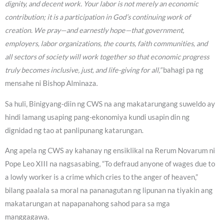
dignity, and decent work. Your labor is not merely an economic
contribution; it is a participation in God’s continuing work of
creation. We pray—and earnestly hope—that government,
employers, labor organizations, the courts, faith communities, and
all sectors of society will work together so that economic progress
truly becomes inclusive, just, and life-giving for all,”
bahagi pa ng
mensahe ni Bishop Alminaza.
Sa huli, Binigyang-diin ng CWS na ang makatarungang suweldo ay
hindi lamang usaping pang-ekonomiya kundi usapin din ng
dignidad ng tao at panlipunang katarungan.
Ang apela ng CWS ay kahanay ng ensiklikal na Rerum Novarum ni
Pope Leo XIII na nagsasabing, “To defraud anyone of wages due to
a lowly worker is a crime which cries to the anger of heaven,”
bilang paalala sa moral na pananagutan ng lipunan na tiyakin ang
makatarungan at napapanahong sahod para sa mga
manggagawa.