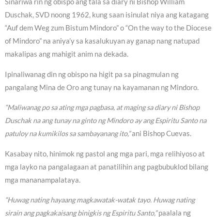
Sinariwa rin ng obispo ang tala sa diary ni Bishop William
Duschak, SVD noong 1962, kung saan isinulat niya ang katagang
“Auf dem Weg zum Bistum Mindoro” o “On the way to the Diocese
of Mindoro” na aniya’y sa kasalukuyan ay ganap nang natupad
makalipas ang mahigit anim na dekada.
Ipinaliwanag din ng obispo na higit pa sa pinagmulan ng
pangalang Mina de Oro ang tunay na kayamanan ng Mindoro.
“Maliwanag po sa ating mga pagbasa, at maging sa diary ni Bishop
Duschak na ang tunay na ginto ng Mindoro ay ang Espiritu Santo na
patuloy na kumikilos sa sambayanang ito,”
ani Bishop Cuevas.
Kasabay nito, hinimok ng pastol ang mga pari, mga relihiyoso at
mga layko na pangalagaan at panatilihin ang pagbubuklod bilang
mga mananampalataya.
“Huwag nating hayaang magkawatak-watak tayo. Huwag nating
sirain ang pagkakaisang binigkis ng Espiritu Santo,”
paalala ng