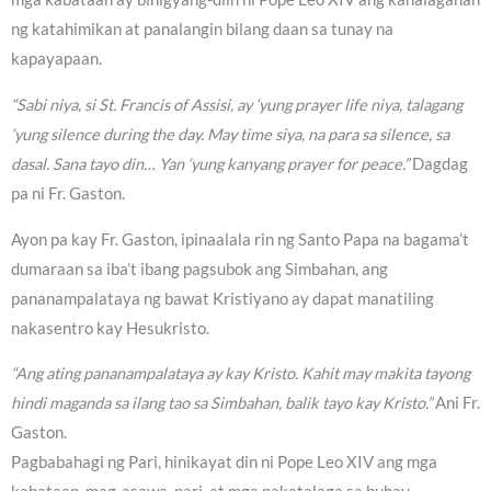
ng katahimikan at panalangin bilang daan sa tunay na
kapayapaan.
“Sabi niya, si St. Francis of Assisi, ay ‘yung prayer life niya, talagang
‘yung silence during the day. May time siya, na para sa silence, sa
dasal. Sana tayo din… Yan ‘yung kanyang prayer for peace.”
Dagdag
pa ni Fr. Gaston.
Ayon pa kay Fr. Gaston, ipinaalala rin ng Santo Papa na bagama’t
dumaraan sa iba’t ibang pagsubok ang Simbahan, ang
pananampalataya ng bawat Kristiyano ay dapat manatiling
nakasentro kay Hesukristo.
“Ang ating pananampalataya ay kay Kristo. Kahit may makita tayong
hindi maganda sa ilang tao sa Simbahan, balik tayo kay Kristo.”
Ani Fr.
Gaston.
Pagbabahagi ng Pari, hinikayat din ni Pope Leo XIV ang mga