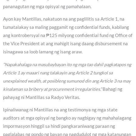
pananagutan ng mga opisyal ng pamahalaan.
Ayon kay Mantillas, nakatuon na ang paglilitis sa Article 1, na
tumatalakay sa maling paggamit ng confidential funds, kabilang
ang kontrobersyal na ₱125 milyong confidential fund ng Office of
the Vice President at ang mahigit isang daang disbursement na
isinagawa sa loob lamang ng isang araw.
“Napakahalaga na masubaybayan ito ng mga tao dahil pagkatapos ng
Article 1 ay maaari nang talakayin ang Article 2 tungkol sa
unexplained wealth, at posibleng sumunod din ang Article 3 na may
kinalaman sa bribery at procurement irregularities.”
Bahagi ng
pahayag ni Mantillas sa Radyo Veritas.
Ipinaliwanag ni Mantillas na ang testimonya ng mga state
auditors at mga opisyal ng bangko ay nagbigay ng mahahalagang
impormasyon hinggil sa hindi pangkaraniwang paraan ng
paglalabas ng pondo ng bayan na nagdudulot ng mga katanungan