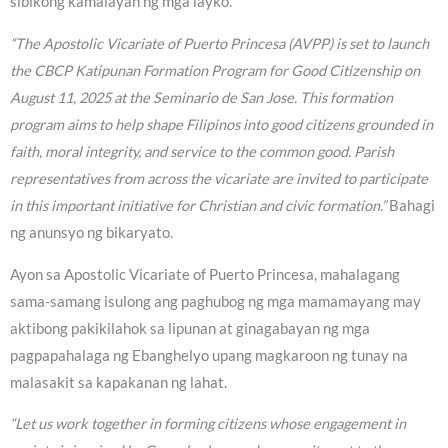
sibikong kamalayan ng mga layko.
“The Apostolic Vicariate of Puerto Princesa (AVPP) is set to launch
the CBCP Katipunan Formation Program for Good Citizenship on
August 11, 2025 at the Seminario de San Jose. This formation
program aims to help shape Filipinos into good citizens grounded in
faith, moral integrity, and service to the common good. Parish
representatives from across the vicariate are invited to participate
in this important initiative for Christian and civic formation.”
Bahagi
ng anunsyo ng bikaryato.
Ayon sa Apostolic Vicariate of Puerto Princesa, mahalagang
sama-samang isulong ang paghubog ng mga mamamayang may
aktibong pakikilahok sa lipunan at ginagabayan ng mga
pagpapahalaga ng Ebanghelyo upang magkaroon ng tunay na
malasakit sa kapakanan ng lahat.
“Let us work together in forming citizens whose engagement in