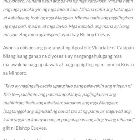
misyonero. Minana natin ang pawis ng mga katekista. Minana natin
ang mga panalangin ng mga lolo at lola. Minana natin ang katatagan
at kababaang-loob ng mga Mangyan. Minana natin ang paglilingkod
ng mga pari, madre, at mga layko. Mga kapatid, ang mana ay isang
misyon. Ang mina ay misyon,”
ayon kay Bishop Cuevas.
Ayon sa obispo, ang pag-angat ng Apostolic Vicariate of Calapan
bilang isang ganap na diyosesis ay nangangahulugang mas
malawak na pagpapalawak at pagpapaigting ng misyon ni Kristo
sa Mindoro.
“Tayo ay naging diyosesis upang lalo pang palawakin ang misyon ni
Kristo—palalimin ang pananampalataya; paglingkuran ang
mahihirap; ihain ang kabataan; samahan ang mga Mangyan;
ipagtanggol ang dignidad ng bawat tao at ng pamilya; itaguyod ang
katarungan at kapayapaan; at pangalagaan ang ating iisang tahanan,”
giit ni Bishop Cuevas.