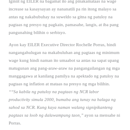
Iginiit ng EILER na bagamat ito ang pinakamataas na wage
increase sa kasaysayan ay nananatili pa rin itong malayo sa
antas ng nakabubuhay na suweldo sa gitna ng patuloy na
pagtaas ng presyo ng pagkain, pamasahe, langis, at iba pang
pangunahing bilihin o serbisyo.
Ayon kay EILER Executive Director Rochelle Porras, hindi
nangangahulugan na makabuluhan ang pagtaas ng minimum
wage kung hindi naman ito umaabot sa antas na sapat upang
matugunan ang pang-araw-araw na pangangailangan ng mga
manggagawa at kanilang pamilya na apektado ng patuloy na
pagtaas ng inflation at mataas na presyo ng mga bilihin.
““Sa kabila ng patuloy na pagtaas ng NCR labor
productivity simula 2000, bumaba ang tunay na halaga ng
sahod sa NCR. Kung kaya naman walang signipikanteng
pagtaas sa loob ng dalawampung taon,”
ayon sa mensahe ni
Porras.