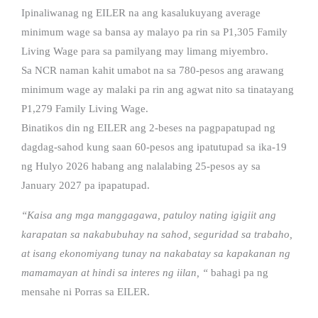
Ipinaliwanag ng EILER na ang kasalukuyang average
minimum wage sa bansa ay malayo pa rin sa P1,305 Family
Living Wage para sa pamilyang may limang miyembro.
Sa NCR naman kahit umabot na sa 780-pesos ang arawang
minimum wage ay malaki pa rin ang agwat nito sa tinatayang
P1,279 Family Living Wage.
Binatikos din ng EILER ang 2-beses na pagpapatupad ng
dagdag-sahod kung saan 60-pesos ang ipatutupad sa ika-19
ng Hulyo 2026 habang ang nalalabing 25-pesos ay sa
January 2027 pa ipapatupad.
“Kaisa ang mga manggagawa, patuloy nating igigiit ang
karapatan sa nakabubuhay na sahod, seguridad sa trabaho,
at isang ekonomiyang tunay na nakabatay sa kapakanan ng
mamamayan at hindi sa interes ng iilan, “
bahagi pa ng
mensahe ni Porras sa EILER.