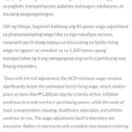
sa pagkain, transportasyon, pabahay, kalusugan, edukasyon, at
iba pang pangangailangan.
Giit ng Obispo, bagama’t kabilang ang 85-pesos wage adjustment
sa pinakamalalaking wage hike sa mga nakalipas na taon,
nananatili pa rin itong malayo sa isinusulong na family living
wage na ngayon ay umaabot na sa 1,300-pesos upang
masuportahan ng isang manggagawa ang sarili o pamilyang may
limang miyembro.
“Even with the full adjustment, the NCR minimum wage remains
significantly below the estimated family living wage, which studies
place at more than ₱1,200 per day for a family of five. Inflation
continues to erode workers’ purchasing power, while the costs of
food, transportation, housing, healthcare, education, and utilities
continue to rise. The wage adjustment itself is therefore not
excessive. Rather, it represents only a modest step toward restoring