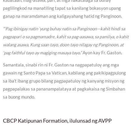
kabataan, mag-asawa, pari, at mga nakatalaga sa buhay
paglilingkod na manatiling tapat sa kanilang bokasyon upang
ganap na maramdaman ang kaligayahang hatid ng Panginoon.
“‘Pag ibinigay natin ‘yung buhay natin sa Panginoon—kahit hindi sa
pagpapari o sa pagmamadre, kahit sa pag-aasawa, sa pamilya, o kahit
walang asawa, Kung saan tayo, doon tayo nilagay ng Panginoon, at
‘pag faithful tayo ay magiging masaya tayo.”
Ayon kay Fr. Gaston.
Samantala, sinabi rin ni Fr. Gaston na nagpapatuloy ang mga
gawain ng Santo Papa sa Vatican, kabilang ang pakikipagpulong
sa iba’t ibang grupo bilang pagpapatuloy ng kanyang misyon ng
pagpapalakas sa pananampalataya at pagkakaisa ng Simbahan
sa buong mundo.
CBCP Katipunan Formation, ilulunsad ng AVPP