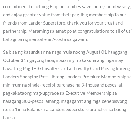
commitment to helping Filipino families save more, spend wisely,
and enjoy greater value from their pag-ibig membership.To our
friends from Lander Superstore, thank you for your trust and
partnership. Maraming salamat po at congratulations to all of us,”
bahagi pa ng mensahe ni Acosta sa gawain.
Sa bisa ng kasunduan na nagsimula noong August 01 hanggang
October 31 ngayong taon, maaaring makakuha ang mga may
hawak ng Pag-IBIG Loyalty Card at Loyalty Card Plus ng libreng
Landers Shopping Pass, libreng Landers Premium Membership sa
minimum na single-receipt purchase na 3-thousand pesos, at
pagkakataong mag-upgrade sa Executive Membership sa
halagang 300-pesos lamang, magagamit ang mga benepisyong
ito sa 16 na kalahok na Landers Superstore branches sa buong
bansa.