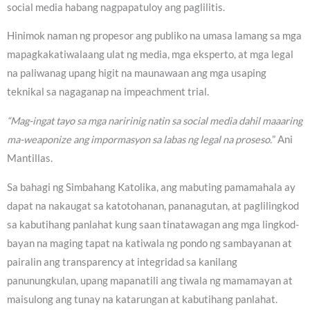
social media habang nagpapatuloy ang paglilitis.
Hinimok naman ng propesor ang publiko na umasa lamang sa mga
mapagkakatiwalaang ulat ng media, mga eksperto, at mga legal
na paliwanag upang higit na maunawaan ang mga usaping
teknikal sa nagaganap na impeachment trial.
“Mag-ingat tayo sa mga naririnig natin sa social media dahil maaaring
ma-weaponize ang impormasyon sa labas ng legal na proseso.
” Ani
Mantillas.
Sa bahagi ng Simbahang Katolika, ang mabuting pamamahala ay
dapat na nakaugat sa katotohanan, pananagutan, at paglilingkod
sa kabutihang panlahat kung saan tinatawagan ang mga lingkod-
bayan na maging tapat na katiwala ng pondo ng sambayanan at
pairalin ang transparency at integridad sa kanilang
panunungkulan, upang mapanatili ang tiwala ng mamamayan at
maisulong ang tunay na katarungan at kabutihang panlahat.