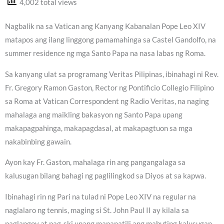
4,002 total views
Nagbalik na sa Vatican ang Kanyang Kabanalan Pope Leo XIV
matapos ang ilang linggong pamamahinga sa Castel Gandolfo, na
summer residence ng mga Santo Papa na nasa labas ng Roma.
Sa kanyang ulat sa programang Veritas Pilipinas, ibinahagi ni Rev.
Fr. Gregory Ramon Gaston, Rector ng Pontificio Collegio Filipino
sa Roma at Vatican Correspondent ng Radio Veritas, na naging
mahalaga ang maikling bakasyon ng Santo Papa upang
makapagpahinga, makapagdasal, at makapagtuon sa mga
nakabinbing gawain.
Ayon kay Fr. Gaston, mahalaga rin ang pangangalaga sa
kalusugan bilang bahagi ng paglilingkod sa Diyos at sa kapwa.
Ibinahagi rin ng Pari na tulad ni Pope Leo XIV na regular na
naglalaro ng tennis, maging si St. John Paul II ay kilala sa
paglangoy at pag-ski upang mapanatili ang mabuting kalusugan