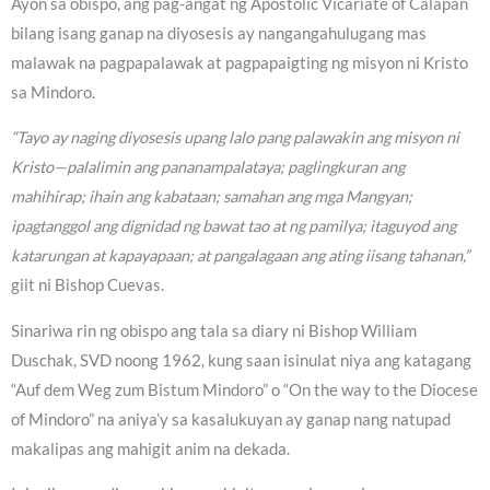
Ayon sa obispo, ang pag-angat ng Apostolic Vicariate of Calapan
bilang isang ganap na diyosesis ay nangangahulugang mas
malawak na pagpapalawak at pagpapaigting ng misyon ni Kristo
sa Mindoro.
“Tayo ay naging diyosesis upang lalo pang palawakin ang misyon ni
Kristo—palalimin ang pananampalataya; paglingkuran ang
mahihirap; ihain ang kabataan; samahan ang mga Mangyan;
ipagtanggol ang dignidad ng bawat tao at ng pamilya; itaguyod ang
katarungan at kapayapaan; at pangalagaan ang ating iisang tahanan,”
giit ni Bishop Cuevas.
Sinariwa rin ng obispo ang tala sa diary ni Bishop William
Duschak, SVD noong 1962, kung saan isinulat niya ang katagang
“Auf dem Weg zum Bistum Mindoro” o “On the way to the Diocese
of Mindoro” na aniya’y sa kasalukuyan ay ganap nang natupad
makalipas ang mahigit anim na dekada.