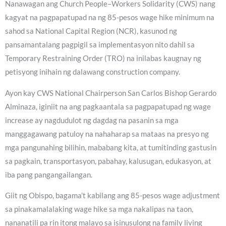
Nanawagan ang Church People–Workers Solidarity (CWS) nang
kagyat na pagpapatupad na ng 85-pesos wage hike minimum na
sahod sa National Capital Region (NCR), kasunod ng
pansamantalang pagpigil sa implementasyon nito dahil sa
Temporary Restraining Order (TRO) na inilabas kaugnay ng
petisyong inihain ng dalawang construction company.
Ayon kay CWS National Chairperson San Carlos Bishop Gerardo
Alminaza, iginiit na ang pagkaantala sa pagpapatupad ng wage
increase ay nagdudulot ng dagdag na pasanin sa mga
manggagawang patuloy na nahaharap sa mataas na presyo ng
mga pangunahing bilihin, mababang kita, at tumitinding gastusin
sa pagkain, transportasyon, pabahay, kalusugan, edukasyon, at
iba pang pangangailangan.
Giit ng Obispo, bagama’t kabilang ang 85-pesos wage adjustment
sa pinakamalalaking wage hike sa mga nakalipas na taon,
nananatili pa rin itong malayo sa isinusulong na family living