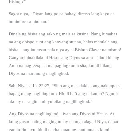
Bishop?”
Sagot niya, “Diyan lang po sa bahay, diretso lang kayo at
tumimbre sa pintuan.”
Dinala ng bisita ang sako ng mais sa kusina. Nang lumabas
na ang obispo suot ang kanyang sutana, halos matulala ang
bisita—ang inutusan pala niya ay si Bishop Claver na mismo!
Ganyan ipinakilala ni Hesus ang Diyos sa atin—hindi bilang
Amo na nag-eexpect ma paglingkuran sita, kundi bilang
Diyos na marunong maglingkod.
Sabi Niya sa Lk 22:27, “Sino ang mas dakila, ang nakaupo sa
hapag o ang naglilingkod? Hindi ba’t ang nakaupo? Ngunit
ako ay nasa gitna ninyo bilang naglilingkod.”
Ang Diyos na naglilingkod—iyan ang Diyos ni Hesus. At
kung gusto nating maging tunay na mga alagad Niya, dapat
ganito rin tayo: hindi naghahanap ng gantimpala, kundi