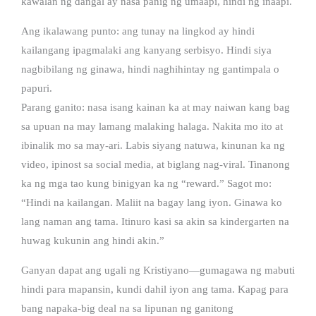
kawalan ng dangal ay nasa panig ng umaapi, hindi ng inaapi.
Ang ikalawang punto: ang tunay na lingkod ay hindi
kailangang ipagmalaki ang kanyang serbisyo. Hindi siya
nagbibilang ng ginawa, hindi naghihintay ng gantimpala o
papuri.
Parang ganito: nasa isang kainan ka at may naiwan kang bag
sa upuan na may lamang malaking halaga. Nakita mo ito at
ibinalik mo sa may-ari. Labis siyang natuwa, kinunan ka ng
video, ipinost sa social media, at biglang nag-viral. Tinanong
ka ng mga tao kung binigyan ka ng “reward.” Sagot mo:
“Hindi na kailangan. Maliit na bagay lang iyon. Ginawa ko
lang naman ang tama. Itinuro kasi sa akin sa kindergarten na
huwag kukunin ang hindi akin.”
Ganyan dapat ang ugali ng Kristiyano—gumagawa ng mabuti
hindi para mapansin, kundi dahil iyon ang tama. Kapag para
bang napaka-big deal na sa lipunan ng ganitong