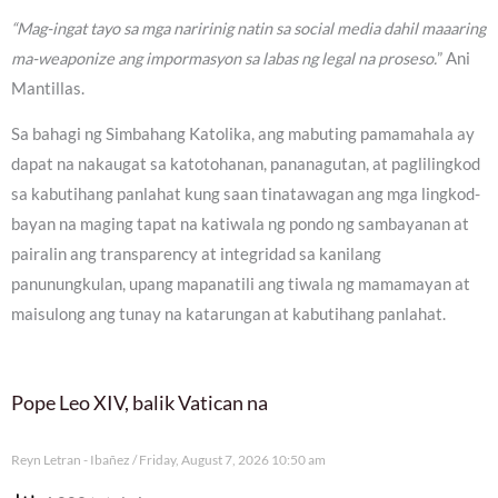
“Mag-ingat tayo sa mga naririnig natin sa social media dahil maaaring
ma-weaponize ang impormasyon sa labas ng legal na proseso.
” Ani
Mantillas.
Sa bahagi ng Simbahang Katolika, ang mabuting pamamahala ay
dapat na nakaugat sa katotohanan, pananagutan, at paglilingkod
sa kabutihang panlahat kung saan tinatawagan ang mga lingkod-
bayan na maging tapat na katiwala ng pondo ng sambayanan at
pairalin ang transparency at integridad sa kanilang
panunungkulan, upang mapanatili ang tiwala ng mamamayan at
maisulong ang tunay na katarungan at kabutihang panlahat.
Pope Leo XIV, balik Vatican na
Reyn Letran - Ibañez
Friday, August 7, 2026 10:50 am