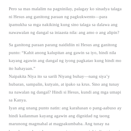
Pero sa mas malalim na pagninilay, palagay ko sinadya talaga
ni Hesus ang ganitong paraan ng pagkukwento—para
ipamukha sa mga nakikinig kung sino talaga sa dalawa ang
nawawalan ng dangal sa iniaasta nila: ang amo o ang alipin?
Sa ganitong paraan parang naididiin ni Hesus ang ganitong
punto: “Kahit anong kalupitan ang gawin sa iyo, hindi nila
kayang agawin ang dangal ng iyong pagkatao kung hindi mo
ito hahayaan.”
Naipakita Niya ito sa sarili Niyang buhay—nang siya’y
hubaran, sampalin, kutyain, at ipako sa krus. Sino ang tunay
na nawalan ng dangal? Hindi si Hesus, kundi ang mga umapi
sa Kanya.
Iyan ang unang punto natin: ang karahasan o pang-aabuso ay
hindi kailanman kayang agawin ang dignidad ng taong
marunong magmahal at magpakumbaba. Ang tunay na