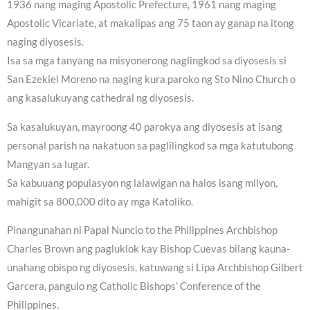
1936 nang maging Apostolic Prefecture, 1961 nang maging
Apostolic Vicariate, at makalipas ang 75 taon ay ganap na itong
naging diyosesis.
Isa sa mga tanyang na misyonerong naglingkod sa diyosesis si
San Ezekiel Moreno na naging kura paroko ng Sto Nino Church o
ang kasalukuyang cathedral ng diyosesis.
Sa kasalukuyan, mayroong 40 parokya ang diyosesis at isang
personal parish na nakatuon sa paglilingkod sa mga katutubong
Mangyan sa lugar.
Sa kabuuang populasyon ng lalawigan na halos isang milyon,
mahigit sa 800,000 dito ay mga Katoliko.
Pinangunahan ni Papal Nuncio to the Philippines Archbishop
Charles Brown ang pagluklok kay Bishop Cuevas bilang kauna-
unahang obispo ng diyosesis, katuwang si Lipa Archbishop Gilbert
Garcera, pangulo ng Catholic Bishops’ Conference of the
Philippines.