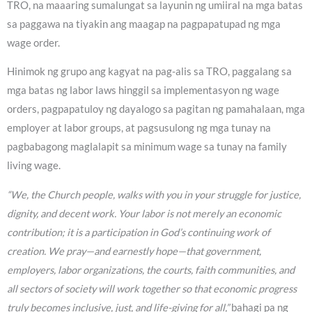
TRO, na maaaring sumalungat sa layunin ng umiiral na mga batas
sa paggawa na tiyakin ang maagap na pagpapatupad ng mga
wage order.
Hinimok ng grupo ang kagyat na pag-alis sa TRO, paggalang sa
mga batas ng labor laws hinggil sa implementasyon ng wage
orders, pagpapatuloy ng dayalogo sa pagitan ng pamahalaan, mga
employer at labor groups, at pagsusulong ng mga tunay na
pagbabagong maglalapit sa minimum wage sa tunay na family
living wage.
“We, the Church people, walks with you in your struggle for justice,
dignity, and decent work. Your labor is not merely an economic
contribution; it is a participation in God’s continuing work of
creation. We pray—and earnestly hope—that government,
employers, labor organizations, the courts, faith communities, and
all sectors of society will work together so that economic progress
truly becomes inclusive, just, and life-giving for all,”
bahagi pa ng