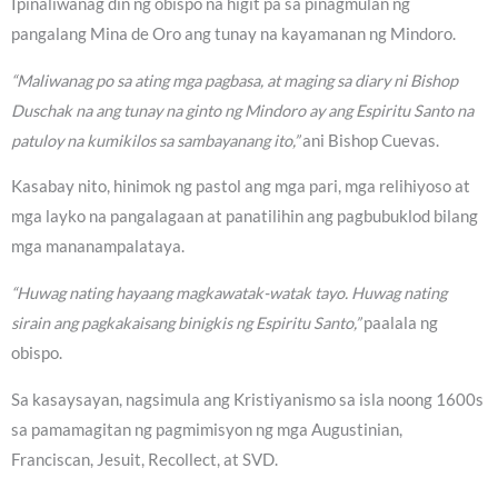
Ipinaliwanag din ng obispo na higit pa sa pinagmulan ng
pangalang Mina de Oro ang tunay na kayamanan ng Mindoro.
“Maliwanag po sa ating mga pagbasa, at maging sa diary ni Bishop
Duschak na ang tunay na ginto ng Mindoro ay ang Espiritu Santo na
patuloy na kumikilos sa sambayanang ito,”
ani Bishop Cuevas.
Kasabay nito, hinimok ng pastol ang mga pari, mga relihiyoso at
mga layko na pangalagaan at panatilihin ang pagbubuklod bilang
mga mananampalataya.
“Huwag nating hayaang magkawatak-watak tayo. Huwag nating
sirain ang pagkakaisang binigkis ng Espiritu Santo,”
paalala ng
obispo.
Sa kasaysayan, nagsimula ang Kristiyanismo sa isla noong 1600s
sa pamamagitan ng pagmimisyon ng mga Augustinian,
Franciscan, Jesuit, Recollect, at SVD.