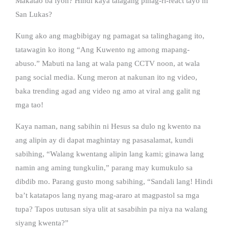
Makatao ba iyon? Hindi kaya talagang pinag-ri-react tayo ni
San Lukas?
Kung ako ang magbibigay ng pamagat sa talinghagang ito,
tatawagin ko itong “Ang Kuwento ng among mapang-
abuso.” Mabuti na lang at wala pang CCTV noon, at wala
pang social media. Kung meron at nakunan ito ng video,
baka trending agad ang video ng amo at viral ang galit ng
mga tao!
Kaya naman, nang sabihin ni Hesus sa dulo ng kwento na
ang alipin ay di dapat maghintay ng pasasalamat, kundi
sabihing, “Walang kwentang alipin lang kami; ginawa lang
namin ang aming tungkulin,” parang may kumukulo sa
dibdib mo. Parang gusto mong sabihing, “Sandali lang! Hindi
ba’t katatapos lang nyang mag-araro at magpastol sa mga
tupa? Tapos uutusan siya ulit at sasabihin pa niya na walang
siyang kwenta?”