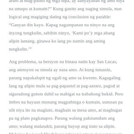
araro at mag-pastol ng mga tupa, ay aanyayahan ng amo niya
na umupo at kumain?” Kung ganito ang naging simula, mas
logical ang magiging dating ng conclusion ng parable:
“Ganyan din kayo. Kapag nagampanan na ninyo na ang
inyong tungkulin, sabihin ninyo, ‘Kami po’y mga abang
alipin lamang, ginawa ko lang po namin ang aming
tungkulin.’”
Ang problema, sa bersyon na binasa natin kay San Lucas,
ang atensyon sa simula ay nasa amo. At kung tutuusin,
parang napakalupit ng ugali ng amo sa kwento. Kagagaling
lang ng alipin mula sa pag-papastol at pag-aararo, pagod at
siguradong gutom dahil sa mabigat na trabahong bukid. Pero
imbes na hayaan munang magpahinga o kumain, uutusan pa
ulit niya ito na magluto, maghain sa mesa amo, at maghugas
pa ng plato pagkatapos. Parang walang pakiramdam ang
amo; walang malasakit, parang hayop ang trato sa alipin.