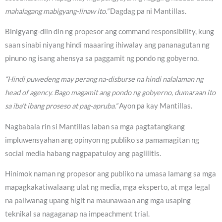
mahalagang mabigyang-linaw ito.”
Dagdag pa ni Mantillas.
Binigyang-diin din ng propesor ang command responsibility, kung
saan sinabi niyang hindi maaaring ihiwalay ang pananagutan ng
pinuno ng isang ahensya sa paggamit ng pondo ng gobyerno.
“Hindi puwedeng may perang na-disburse na hindi nalalaman ng
head of agency. Bago magamit ang pondo ng gobyerno, dumaraan ito
sa iba’t ibang proseso at pag-apruba.”
Ayon pa kay Mantillas.
Nagbabala rin si Mantillas laban sa mga pagtatangkang
impluwensyahan ang opinyon ng publiko sa pamamagitan ng
social media habang nagpapatuloy ang paglilitis.
Hinimok naman ng propesor ang publiko na umasa lamang sa mga
mapagkakatiwalaang ulat ng media, mga eksperto, at mga legal
na paliwanag upang higit na maunawaan ang mga usaping
teknikal sa nagaganap na impeachment trial.