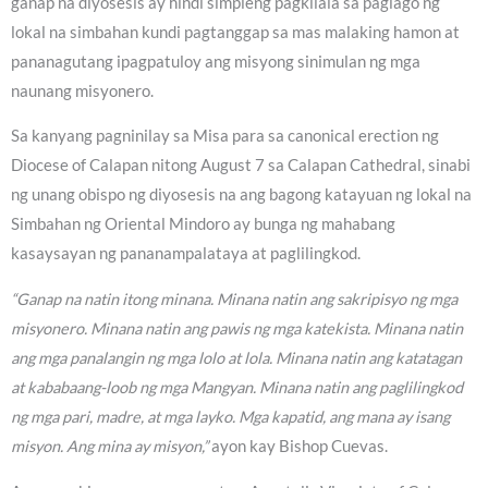
ganap na diyosesis ay hindi simpleng pagkilala sa paglago ng
lokal na simbahan kundi pagtanggap sa mas malaking hamon at
pananagutang ipagpatuloy ang misyong sinimulan ng mga
naunang misyonero.
Sa kanyang pagninilay sa Misa para sa canonical erection ng
Diocese of Calapan nitong August 7 sa Calapan Cathedral, sinabi
ng unang obispo ng diyosesis na ang bagong katayuan ng lokal na
Simbahan ng Oriental Mindoro ay bunga ng mahabang
kasaysayan ng pananampalataya at paglilingkod.
“Ganap na natin itong minana. Minana natin ang sakripisyo ng mga
misyonero. Minana natin ang pawis ng mga katekista. Minana natin
ang mga panalangin ng mga lolo at lola. Minana natin ang katatagan
at kababaang-loob ng mga Mangyan. Minana natin ang paglilingkod
ng mga pari, madre, at mga layko. Mga kapatid, ang mana ay isang
misyon. Ang mina ay misyon,”
ayon kay Bishop Cuevas.