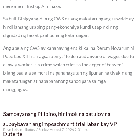
mensahe ni Bishop Alminaza.
Sa huli, Binigyang-diin ng CWS na ang makatarungang suweldo ay
hindi lamang usaping pang-ekonomiya kundi usapin din ng
dignidad ng tao at panlipunang katarungan.
Ang apela ng CWS ay kahanay ng ensiklikal na Rerum Novarum ni
Pope Leo XIII na nagsasabing, “To defraud anyone of wages due to
a lowly worker is a crime which cries to the anger of heaven,”
bilang paalala sa moral na pananagutan ng lipunan na tiyakin ang
makatarungan at napapanahong sahod para sa mga
manggagawa.
Sambayanang Pilipino, hinimok na patuloy na
subaybayan ang impeachment trial laban kay VP
Reyn Letran - Ibañez
Friday, August 7, 2026 2:01 pm
Duterte