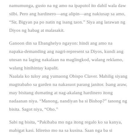
namumunga, gusto na ng amo na ipaputol ito dahil wala daw
silbi. Pero ang hardinero—ang alipin—ang nakiusap sa amo,
“Sir, Bigyan pa po natin ng isang taon.” Siya ang larawan ng
Diyos ng habag at malasakit.
Ganoon din sa Ebanghelyo ngayon: hindi ang amo na
napaka-demanding ang nagri-represent sa Diyos, kundi ang
utusan na laging nakalaan na maglingkod, walang reklamo,
walang hinihintay kapalit.
Naalala ko tuloy ang yumaong Obispo Claver. Mahilig siyang
magtrabaho sa garden na nakasuot parang janitor. Isang araw,
may bisitang dumating at nag-akalang hardinero itong
nadaanan niya. “Manong, nandiyan ba si Bishop?” tanong ng
bisita. Sagot niya, “Oho.”
Sabi ng bisita, “Pakibaba mo nga itong regalo ko sa kanya,
mabigat kasi. Idiretso mo na sa kusina. Saan nga ba si