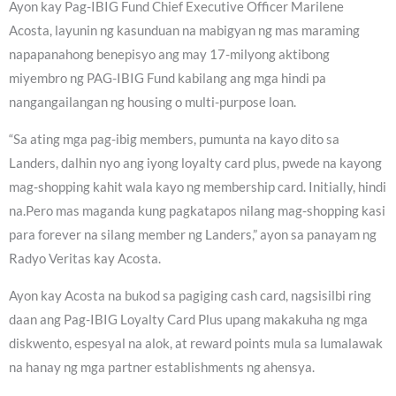
Ayon kay Pag-IBIG Fund Chief Executive Officer Marilene
Acosta, layunin ng kasunduan na mabigyan ng mas maraming
napapanahong benepisyo ang may 17-milyong aktibong
miyembro ng PAG-IBIG Fund kabilang ang mga hindi pa
nangangailangan ng housing o multi-purpose loan.
“Sa ating mga pag-ibig members, pumunta na kayo dito sa
Landers, dalhin nyo ang iyong loyalty card plus, pwede na kayong
mag-shopping kahit wala kayo ng membership card. Initially, hindi
na.Pero mas maganda kung pagkatapos nilang mag-shopping kasi
para forever na silang member ng Landers,” ayon sa panayam ng
Radyo Veritas kay Acosta.
Ayon kay Acosta na bukod sa pagiging cash card, nagsisilbi ring
daan ang Pag-IBIG Loyalty Card Plus upang makakuha ng mga
diskwento, espesyal na alok, at reward points mula sa lumalawak
na hanay ng mga partner establishments ng ahensya.