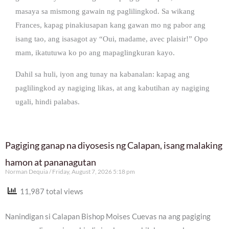
masaya sa mismong gawain ng paglilingkod. Sa wikang
Frances, kapag pinakiusapan kang gawan mo ng pabor ang
isang tao, ang isasagot ay “Oui, madame, avec plaisir!” Opo
mam, ikatutuwa ko po ang mapaglingkuran kayo.
Dahil sa huli, iyon ang tunay na kabanalan: kapag ang
paglilingkod ay nagiging likas, at ang kabutihan ay nagiging
ugali, hindi palabas.
Pagiging ganap na diyosesis ng Calapan, isang malaking
hamon at pananagutan
Norman Dequia
Friday, August 7, 2026 5:18 pm
11,987 total views
Nanindigan si Calapan Bishop Moises Cuevas na ang pagiging