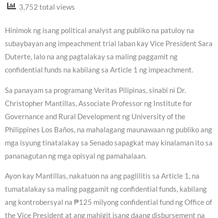
3,752 total views
Hinimok ng isang political analyst ang publiko na patuloy na
subaybayan ang impeachment trial laban kay Vice President Sara
Duterte, lalo na ang pagtalakay sa maling paggamit ng
confidential funds na kabilang sa Article 1 ng impeachment.
Sa panayam sa programang Veritas Pilipinas, sinabi ni Dr.
Christopher Mantillas, Associate Professor ng Institute for
Governance and Rural Development ng University of the
Philippines Los Baños, na mahalagang maunawaan ng publiko ang
mga isyung tinatalakay sa Senado sapagkat may kinalaman ito sa
pananagutan ng mga opisyal ng pamahalaan.
Ayon kay Mantillas, nakatuon na ang paglilitis sa Article 1, na
tumatalakay sa maling paggamit ng confidential funds, kabilang
ang kontrobersyal na ₱125 milyong confidential fund ng Office of
the Vice President at ang mahigit isang daang disbursement na