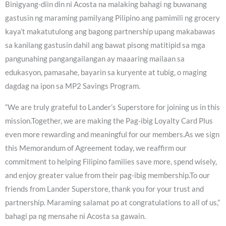
Binigyang-diin din ni Acosta na malaking bahagi ng buwanang
gastusin ng maraming pamilyang Pilipino ang pamimili ng grocery
kaya’t makatutulong ang bagong partnership upang makabawas
sa kanilang gastusin dahil ang bawat pisong matitipid sa mga
pangunahing pangangailangan ay maaaring mailaan sa
edukasyon, pamasahe, bayarin sa kuryente at tubig, o maging
dagdag na ipon sa MP2 Savings Program.
“We are truly grateful to Lander’s Superstore for joining us in this
mission.Together, we are making the Pag-ibig Loyalty Card Plus
even more rewarding and meaningful for our members.As we sign
this Memorandum of Agreement today, we reaffirm our
commitment to helping Filipino families save more, spend wisely,
and enjoy greater value from their pag-ibig membership.To our
friends from Lander Superstore, thank you for your trust and
partnership. Maraming salamat po at congratulations to all of us,”
bahagi pa ng mensahe ni Acosta sa gawain.