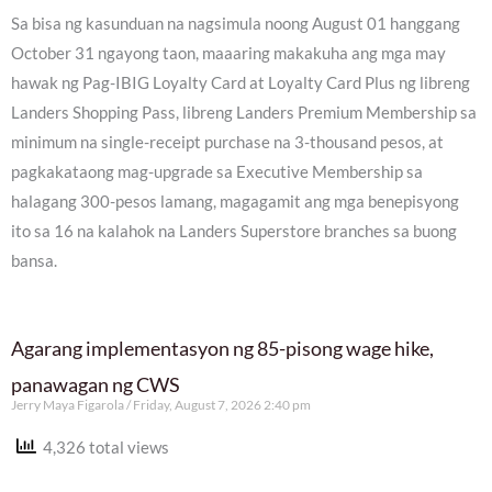
Sa bisa ng kasunduan na nagsimula noong August 01 hanggang
October 31 ngayong taon, maaaring makakuha ang mga may
hawak ng Pag-IBIG Loyalty Card at Loyalty Card Plus ng libreng
Landers Shopping Pass, libreng Landers Premium Membership sa
minimum na single-receipt purchase na 3-thousand pesos, at
pagkakataong mag-upgrade sa Executive Membership sa
halagang 300-pesos lamang, magagamit ang mga benepisyong
ito sa 16 na kalahok na Landers Superstore branches sa buong
bansa.
Agarang implementasyon ng 85-pisong wage hike,
panawagan ng CWS
Jerry Maya Figarola
Friday, August 7, 2026 2:40 pm
4,326 total views