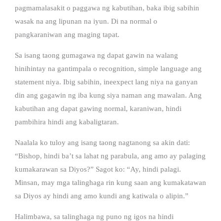
pagmamalasakit o paggawa ng kabutihan, baka ibig sabihin
wasak na ang lipunan na iyun. Di na normal o
pangkaraniwan ang maging tapat.
Sa isang taong gumagawa ng dapat gawin na walang
hinihintay na gantimpala o recognition, simple language ang
statement niya. Ibig sabihin, ineexpect lang niya na ganyan
din ang gagawin ng iba kung siya naman ang mawalan. Ang
kabutihan ang dapat gawing normal, karaniwan, hindi
pambihira hindi ang kabaligtaran.
Naalala ko tuloy ang isang taong nagtanong sa akin dati:
“Bishop, hindi ba’t sa lahat ng parabula, ang amo ay palaging
kumakarawan sa Diyos?” Sagot ko: “Ay, hindi palagi.
Minsan, may mga talinghaga rin kung saan ang kumakatawan
sa Diyos ay hindi ang amo kundi ang katiwala o alipin.”
Halimbawa, sa talinghaga ng puno ng igos na hindi