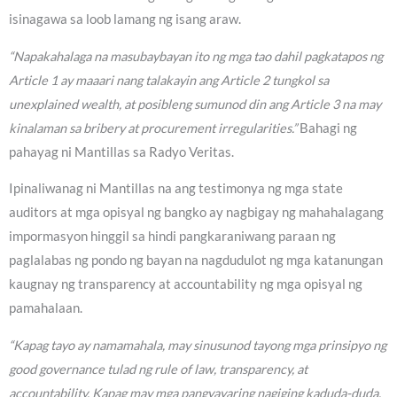
isinagawa sa loob lamang ng isang araw.
“Napakahalaga na masubaybayan ito ng mga tao dahil pagkatapos ng
Article 1 ay maaari nang talakayin ang Article 2 tungkol sa
unexplained wealth, at posibleng sumunod din ang Article 3 na may
kinalaman sa bribery at procurement irregularities.”
Bahagi ng
pahayag ni Mantillas sa Radyo Veritas.
Ipinaliwanag ni Mantillas na ang testimonya ng mga state
auditors at mga opisyal ng bangko ay nagbigay ng mahahalagang
impormasyon hinggil sa hindi pangkaraniwang paraan ng
paglalabas ng pondo ng bayan na nagdudulot ng mga katanungan
kaugnay ng transparency at accountability ng mga opisyal ng
pamahalaan.
“Kapag tayo ay namamahala, may sinusunod tayong mga prinsipyo ng
good governance tulad ng rule of law, transparency, at
accountability. Kapag may mga pangyayaring nagiging kaduda-duda,