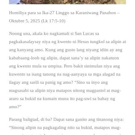
Homiliya para sa Ika-27 Linggo sa Karaniwang Panahon –
Oktubre 5, 2025 (Lk 17:5-10)
Noong una, akala ko nagkamali si San Lucas sa
pagkakasalaysay niya ng kwento ni Hesus tungkol sa alipin at
ang kanyang amo. Kung ang gusto lang niyang idiin ay ang
kababaang-loob ng alipin, dapat sana’y sa alipin nakatuon
ang kwento mula sa umpisa. Pero bakit sinimulan niya ang
kuwento sa isang tanong na nag-aanyaya sa mga alagad na
ilagay ang sarili sa panig ng amo? “Sino sa inyo ang
magsasabi sa alipin niya matapos nitong magpastol at mag-
araro sa bukid na kumain muna ito pag-uwi sa bahay ng
amo?”
Parang baligtad, di ba? Dapat sana ganito ang tinanong niya:
“Sinong alipin na pagkagaling nito sa bukid, matapos mag-