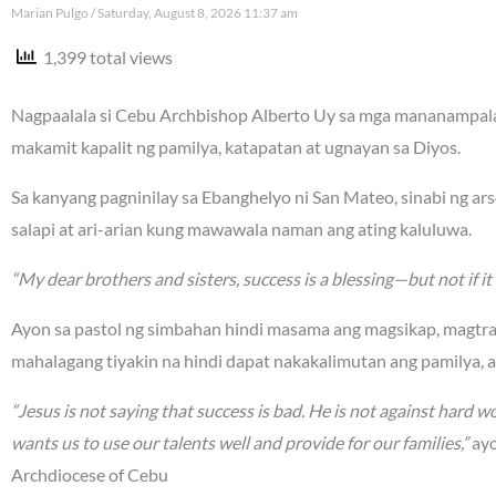
Marian Pulgo
Saturday, August 8, 2026 11:37 am
1,399 total views
Nagpaalala si Cebu Archbishop Alberto Uy sa mga mananampalat
makamit kapalit ng pamilya, katapatan at ugnayan sa Diyos.
Sa kanyang pagninilay sa Ebanghelyo ni San Mateo, sinabi ng a
salapi at ari-arian kung mawawala naman ang ating kaluluwa.
“My dear brothers and sisters, success is a blessing—but not if it 
Ayon sa pastol ng simbahan hindi masama ang magsikap, magtr
mahalagang tiyakin na hindi dapat nakakalimutan ang pamilya, 
“Jesus is not saying that success is bad. He is not against hard wo
wants us to use our talents well and provide for our families,”
ayo
Archdiocese of Cebu