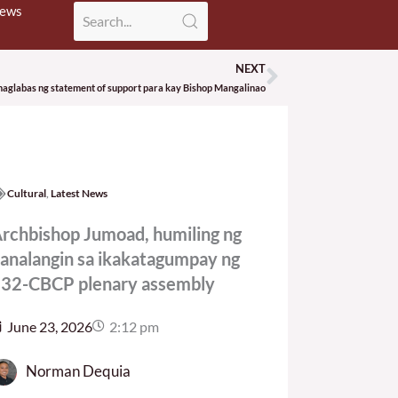
News
NEXT
Next
 naglabas ng statement of support para kay Bishop Mangalinao
Cultural
,
Latest News
rchbishop Jumoad, humiling ng
analangin sa ikakatagumpay ng
32-CBCP plenary assembly
June 23, 2026
2:12 pm
Norman Dequia