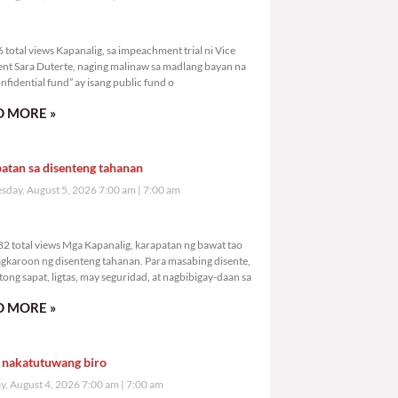
,966 total views
total views Kapanalig, sa impeachment trial ni Vice
ent Sara Duterte, naging malinaw sa madlang bayan na
nfidential fund” ay isang public fund o
 MORE »
atan sa disenteng tahanan
day, August 5, 2026 7:00 am
7:00 am
1,082 total views
2 total views Mga Kapanalig, karapatan ng bawat tao
gkaroon ng disenteng tahanan. Para masabing disente,
tong sapat, ligtas, may seguridad, at nagbibigay-daan sa
 MORE »
 nakatutuwang biro
y, August 4, 2026 7:00 am
7:00 am