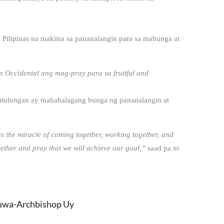
ilipinas na makiisa sa pananalangin para sa mabunga at
 Occidental ang mag-pray para sa fruitful and
utulungan ay mahahalagang bunga ng pananalangin at
us the miracle of coming together, working together, and
ether and pray that we will achieve our goal,”
saad pa ni
luwa-Archbishop Uy