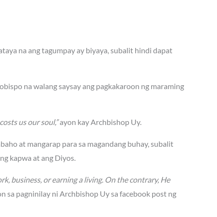
aya na ang tagumpay ay biyaya, subalit hindi dapat
rsobispo na walang saysay ang pagkakaroon ng maraming
costs us our soul,”
ayon kay Archbishop Uy.
abaho at mangarap para sa magandang buhay, subalit
ang kapwa at ang Diyos.
rk, business, or earning a living. On the contrary, He
n sa pagninilay ni Archbishop Uy sa facebook post ng