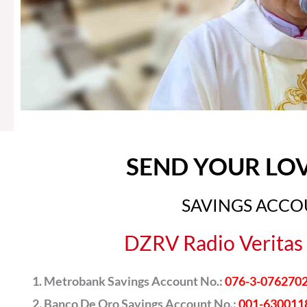
SEND YOUR LO
SAVINGS ACC
DZRV Radio Veritas 
Metrobank Savings Account No.:
076-3-076270
Banco De Oro Savings Account No.:
001-630011