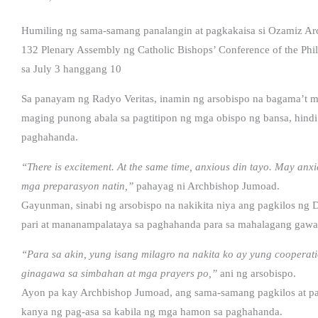
Humiling ng sama-samang panalangin at pagkakaisa si Ozamiz Ar
132 Plenary Assembly ng Catholic Bishops’ Conference of the Ph
sa July 3 hanggang 10
Sa panayam ng Radyo Veritas, inamin ng arsobispo na bagama’t m
maging punong abala sa pagtitipon ng mga obispo ng bansa, hin
paghahanda.
“There is excitement. At the same time, anxious din tayo. May anx
mga preparasyon natin,”
pahayag ni Archbishop Jumoad.
Gayunman, sinabi ng arsobispo na nakikita niya ang pagkilos ng
pari at mananampalataya sa paghahanda para sa mahalagang gawa
“Para sa akin, yung isang milagro na nakita ko ay yung cooperat
ginagawa sa simbahan at mga prayers po,”
ani ng arsobispo.
Ayon pa kay Archbishop Jumoad, ang sama-samang pagkilos at p
kanya ng pag-asa sa kabila ng mga hamon sa paghahanda.