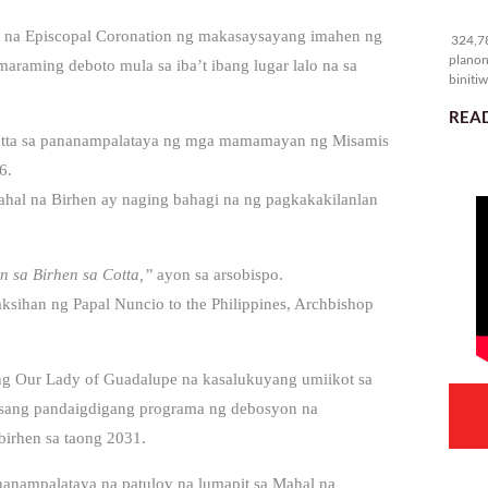
32
it na Episcopal Coronation ng makasaysayang imahen ng
324,78
planon
maraming deboto mula sa iba’t ibang lugar lalo na sa
binitiw
kulang.
READ
Cotta sa pananampalataya ng mga mamamayan ng Misamis
6.
ahal na Birhen ay naging bahagi na ng pagkakakilanlan
n sa Birhen sa Cotta,”
ayon sa arsobispo.
sihan ng Papal Nuncio to the Philippines, Archbishop
 ng Our Lady of Guadalupe na kasalukuyang umiikot sa
, isang pandaigdigang programa ng debosyon na
birhen sa taong 2031.
anampalataya na patuloy na lumapit sa Mahal na