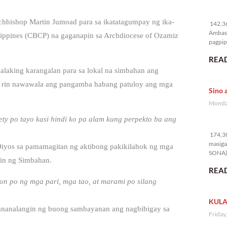
14
chbishop Martin Jumoad para sa ikatatagumpay ng ika-
142,36
Ambass
ilippines (CBCP) na gaganapin sa Archdiocese of Ozamiz
pagpipi
READ
alaking karangalan para sa lokal na simbahan ang
di rin nawawala ang pangamba habang patuloy ang mga
Sino 
Monday
iety po tayo kasi hindi ko pa alam kung perpekto ba ang
17
174,38
masiga
 Diyos sa pamamagitan ng aktibong pakikilahok ng mga
SONA) 
in ng Simbahan.
READ
ion po ng mga pari, mga tao, at marami po silang
KULA
ananalangin ng buong sambayanan ang nagbibigay sa
Friday