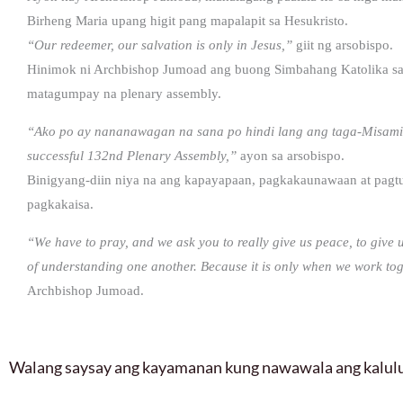
Birheng Maria upang higit pang mapalapit sa Hesukristo.
“Our redeemer, our salvation is only in Jesus,”
giit ng arsobispo.
Hinimok ni Archbishop Jumoad ang buong Simbahang Katolika sa P
matagumpay na plenary assembly.
“Ako po ay nananawagan na sana po hindi lang ang taga-Misamis
successful 132nd Plenary Assembly,”
ayon sa arsobispo.
Binigyang-diin niya na ang kapayapaan, pagkakaunawaan at pagt
pagkakaisa.
“We have to pray, and we ask you to really give us peace, to give 
of understanding one another. Because it is only when we work tog
Archbishop Jumoad.
Walang saysay ang kayamanan kung nawawala ang kalu