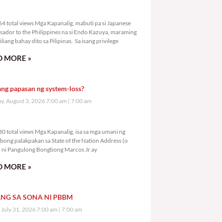
2,364 total views
4 total views Mga Kapanalig, mabuti pa si Japanese
ador to the Philippines na si Endo Kazuya, maraming
liang bahay dito sa Pilipinas. Sa isang privilege
 MORE »
ang papasan ng system-loss?
, August 3, 2026 7:00 am
7:00 am
4,380 total views
0 total views Mga Kapanalig, isa sa mga umani ng
bong palakpakan sa State of the Nation Address (o
ni Pangulong Bongbong Marcos Jr ay
 MORE »
NG SA SONA NI PBBM
, July 31, 2026 7:00 am
7:00 am