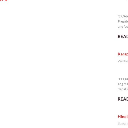
37
37,966 
Presid
ang “co
READ
Karap
Wednes
11
111,08
ang ma
dapat i
READ
Hindi
Tuesda