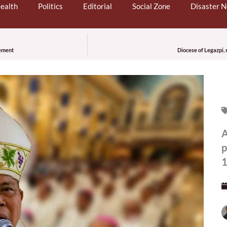
ealth
Politics
Editorial
Social Zone
Disaster 
vement
Diocese of Legazpi,
A
p
1