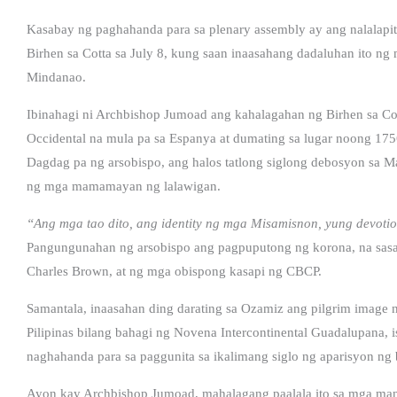
Kasabay ng paghahanda para sa plenary assembly ay ang nalalap
Birhen sa Cotta sa July 8, kung saan inaasahang dadaluhan ito ng 
Mindanao.
Ibinahagi ni Archbishop Jumoad ang kahalagahan ng Birhen sa 
Occidental na mula pa sa Espanya at dumating sa lugar noong 175
Dagdag pa ng arsobispo, ang halos tatlong siglong debosyon sa M
ng mga mamamayan ng lalawigan.
“Ang mga tao dito, ang identity ng mga Misamisnon, yung devotio
Pangungunahan ng arsobispo ang pagpuputong ng korona, na sasak
Charles Brown, at ng mga obispong kasapi ng CBCP.
Samantala, inaasahan ding darating sa Ozamiz ang pilgrim image
Pilipinas bilang bahagi ng Novena Intercontinental Guadalupana
naghahanda para sa paggunita sa ikalimang siglo ng aparisyon ng 
Ayon kay Archbishop Jumoad, mahalagang paalala ito sa mga man