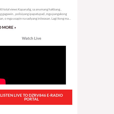
4,780 total views
0 total views Kapanalig, sa anumang hakbang.,
g gagawin., polisiyang ipapatupad.,mga pangakong
an, o mga usapin na sadyang iniiwasan. Lagi itong may
 Hindi ibig sabihin,
 MORE »
Watch Live
LISTEN LIVE TO DZRV846 E-RADIO
PORTAL