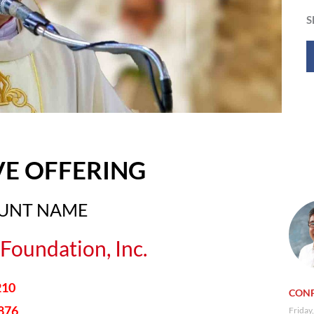
S
VE OFFERING
OUNT NAME
Foundation, Inc.
210
CONF
876
Friday