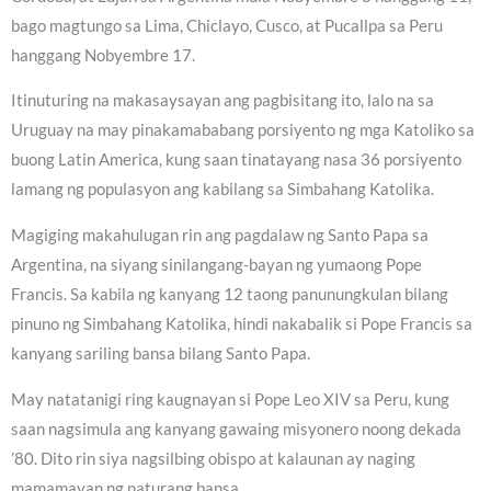
bago magtungo sa Lima, Chiclayo, Cusco, at Pucallpa sa Peru
hanggang Nobyembre 17.
Itinuturing na makasaysayan ang pagbisitang ito, lalo na sa
Uruguay na may pinakamababang porsiyento ng mga Katoliko sa
buong Latin America, kung saan tinatayang nasa 36 porsiyento
lamang ng populasyon ang kabilang sa Simbahang Katolika.
Magiging makahulugan rin ang pagdalaw ng Santo Papa sa
Argentina, na siyang sinilangang-bayan ng yumaong Pope
Francis. Sa kabila ng kanyang 12 taong panunungkulan bilang
pinuno ng Simbahang Katolika, hindi nakabalik si Pope Francis sa
kanyang sariling bansa bilang Santo Papa.
May natatanigi ring kaugnayan si Pope Leo XIV sa Peru, kung
saan nagsimula ang kanyang gawaing misyonero noong dekada
’80. Dito rin siya nagsilbing obispo at kalaunan ay naging
mamamayan ng naturang bansa.