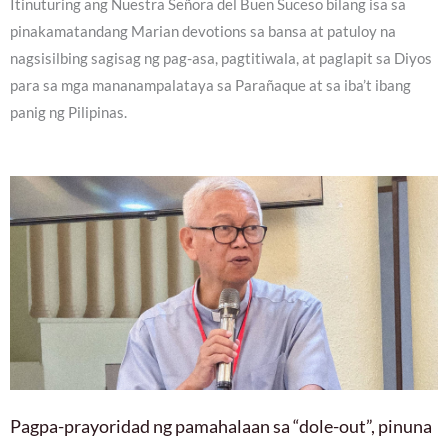
Itinuturing ang Nuestra Señora del Buen Suceso bilang isa sa
pinakamatandang Marian devotions sa bansa at patuloy na
nagsisilbing sagisag ng pag-asa, pagtitiwala, at paglapit sa Diyos
para sa mga mananampalataya sa Parañaque at sa iba’t ibang
panig ng Pilipinas.
Pagpa-prayoridad ng pamahalaan sa “dole-out”, pinuna