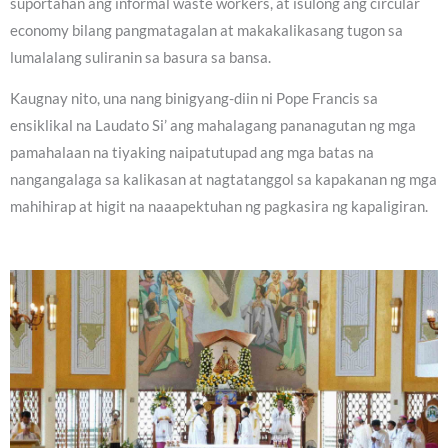
suportahan ang informal waste workers, at isulong ang circular
economy bilang pangmatagalan at makakalikasang tugon sa
lumalalang suliranin sa basura sa bansa.
Kaugnay nito, una nang binigyang-diin ni Pope Francis sa
ensiklikal na Laudato Si’ ang mahalagang pananagutan ng mga
pamahalaan na tiyaking naipatutupad ang mga batas na
nangangalaga sa kalikasan at nagtatanggol sa kapakanan ng mga
mahihirap at higit na naaapektuhan ng pagkasira ng kapaligiran.