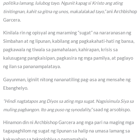
politika lamang, lulubog tayo. Ngunit kapag si Kristo ang ating
tinitingnan, kahit sa gitna ng unos, makalalakad tayo,”
ani Archbishop
Garcera.
Kinilala rin ng opisyal ang maraming “sugat” na nararanasan ng
Simbahan at ng lipunan, kabilang ang pagkakahati-hati ng bansa,
pagkawala ng tiwala sa pamahalaan, kahirapan, krisis sa
kalusugang pangkaisipan, pagkasira ng mga pamilya, at paglayo
ng ilan sa pananampalataya.
Gayunman, iginiit nitong nananatiling pag-asa ang mensahe ng
Ebanghelyo.
“Hindi nagtatapos ang Diyos sa ating mga sugat. Nagsisimula Siya sa
muling pagbangon. Ito ang puso ng synodality,”
saad ng arsobispo.
Hinamon din ni Archbishop Garcera ang mga pari na maging mga
tagapaghilom ng sugat ng lipunan sa halip na umasa lamang sa
kakayahan sa teknolohiya o pamamahala.