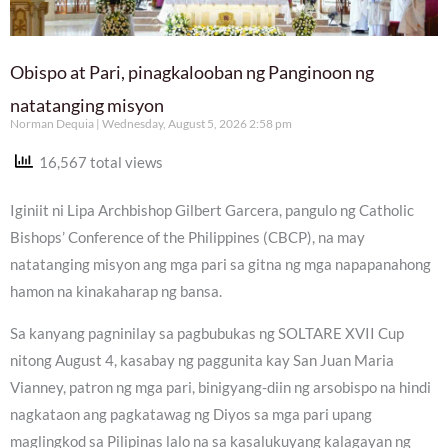
Obispo at Pari, pinagkalooban ng Panginoon ng
natatanging misyon
Norman Dequia
Wednesday, August 5, 2026 2:58 pm
16,567 total views
Iginiit ni Lipa Archbishop Gilbert Garcera, pangulo ng Catholic
Bishops’ Conference of the Philippines (CBCP), na may
natatanging misyon ang mga pari sa gitna ng mga napapanahong
hamon na kinakaharap ng bansa.
Sa kanyang pagninilay sa pagbubukas ng SOLTARE XVII Cup
nitong August 4, kasabay ng paggunita kay San Juan Maria
Vianney, patron ng mga pari, binigyang-diin ng arsobispo na hindi
nagkataon ang pagkatawag ng Diyos sa mga pari upang
maglingkod sa Pilipinas lalo na sa kasalukuyang kalagayan ng