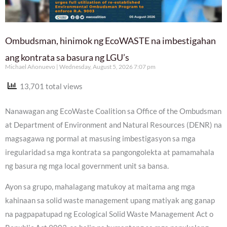
Ombudsman, hinimok ng EcoWASTE na imbestigahan
ang kontrata sa basura ng LGU’s
Michael Añonuevo
Wednesday, August 5, 2026 7:07 pm
13,701 total views
Nanawagan ang EcoWaste Coalition sa Office of the Ombudsman
at Department of Environment and Natural Resources (DENR) na
magsagawa ng pormal at masusing imbestigasyon sa mga
iregularidad sa mga kontrata sa pangongolekta at pamamahala
ng basura ng mga local government unit sa bansa.
Ayon sa grupo, mahalagang matukoy at maitama ang mga
kahinaan sa solid waste management upang matiyak ang ganap
na pagpapatupad ng Ecological Solid Waste Management Act o