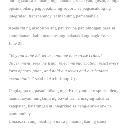
puting laso sa kanilang mga tahanan, sasakyan, gusali, at mga
opisina bilang pagpapakita ng suporta sa pagsusulong ng
integridad, transparency, at mabuting pamamahala.
Apela rin ng arsobispo ang patuloy na paninindigan para sa
katotohanan, kahit matapos ang nakatakdang pagkilos sa
June 28.
“Beyond June 28, let us continue to exercise critical
discernment, seek the truth, reject misinformation, resist every
form of corruption, and hold ourselves and our leaders
accountable,”
saad ni Archbishop Uy.
Dagdag pa ng pastol, bilang mga Kristiyano at responsableng
mamamayan, tungkulin ng bawat isa na maging saksi sa
katapatan, katarungan at integridad sa pang-araw-araw na
pamumuhay.
Umaasa rin ang arsobispo na sa pamamagitan ng sama-