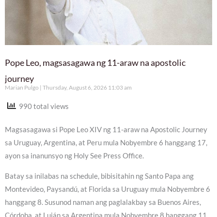
Pope Leo, magsasagawa ng 11-araw na apostolic
journey
Marian Pulgo
Thursday, August 6, 2026 11:03 am
990 total views
Magsasagawa si Pope Leo XIV ng 11-araw na Apostolic Journey
sa Uruguay, Argentina, at Peru mula Nobyembre 6 hanggang 17,
ayon sa inanunsyo ng Holy See Press Office.
Batay sa inilabas na schedule, bibisitahin ng Santo Papa ang
Montevideo, Paysandú, at Florida sa Uruguay mula Nobyembre 6
hanggang 8. Susunod naman ang paglalakbay sa Buenos Aires,
Córdoba, at Luján sa Argentina mula Nobyembre 8 hanggang 11,