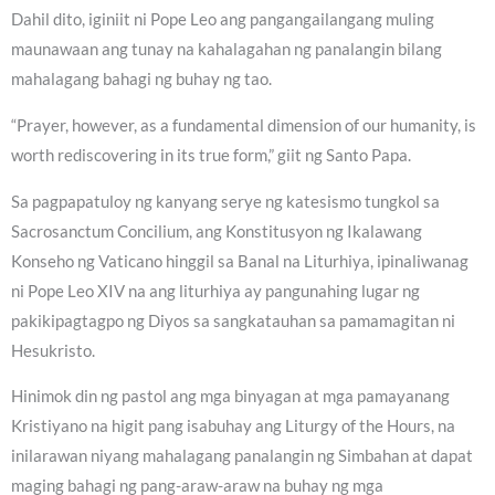
Dahil dito, iginiit ni Pope Leo ang pangangailangang muling
maunawaan ang tunay na kahalagahan ng panalangin bilang
mahalagang bahagi ng buhay ng tao.
“Prayer, however, as a fundamental dimension of our humanity, is
worth rediscovering in its true form,” giit ng Santo Papa.
Sa pagpapatuloy ng kanyang serye ng katesismo tungkol sa
Sacrosanctum Concilium, ang Konstitusyon ng Ikalawang
Konseho ng Vaticano hinggil sa Banal na Liturhiya, ipinaliwanag
ni Pope Leo XIV na ang liturhiya ay pangunahing lugar ng
pakikipagtagpo ng Diyos sa sangkatauhan sa pamamagitan ni
Hesukristo.
Hinimok din ng pastol ang mga binyagan at mga pamayanang
Kristiyano na higit pang isabuhay ang Liturgy of the Hours, na
inilarawan niyang mahalagang panalangin ng Simbahan at dapat
maging bahagi ng pang-araw-araw na buhay ng mga