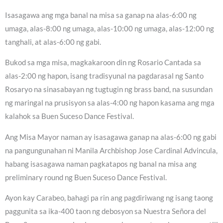
Isasagawa ang mga banal na misa sa ganap na alas-6:00 ng
umaga, alas-8:00 ng umaga, alas-10:00 ng umaga, alas-12:00 ng
tanghali, at alas-6:00 ng gabi.
Bukod sa mga misa, magkakaroon din ng Rosario Cantada sa
alas-2:00 ng hapon, isang tradisyunal na pagdarasal ng Santo
Rosaryo na sinasabayan ng tugtugin ng brass band, na susundan
ng maringal na prusisyon sa alas-4:00 ng hapon kasama ang mga
kalahok sa Buen Suceso Dance Festival.
Ang Misa Mayor naman ay isasagawa ganap na alas-6:00 ng gabi
na pangungunahan ni Manila Archbishop Jose Cardinal Advincula,
habang isasagawa naman pagkatapos ng banal na misa ang
preliminary round ng Buen Suceso Dance Festival.
Ayon kay Carabeo, bahagi pa rin ang pagdiriwang ng isang taong
paggunita sa ika-400 taon ng debosyon sa Nuestra Señora del