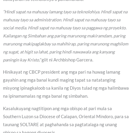
“Hindi sapat na mahusay lamang tayo sa teknolohiya. Hindi sapat na
mahusay tayo sa administration. Hindi sapat na mahusay tayo sa
social media. Hindi sapat na mahusay tayo sa paggawa ng proyekto.
Kailangan ng Simbahan ang paring marunong makiramdam, paring
marunong makipaglakbay sa mahihirap, paring marunong maghilom
ng sugat, at higit sa lahat, paring hindi nawawala ang kanyang
paningin kay Kristo,”
giit ni Archbishop Garcera.
Hinikayat ng CBCP president ang mga pari na huwag lamang
gayahin ang mga banal kundi maging tapat sa natatanging
misyong ipinagkaloob sa kanila ng Diyos tulad ng mga halimbawa
na ipinamamalas ng mga banal ng simbahan.
Kasalukuyang nagtitipon ang mga obispo at pari mula sa
Southern Luzon sa Diocese of Calapan, Oriental Mindoro, para sa
taunang SOLTARE at paghahanda sa pagtatalaga ng unang
obispo sa bagong diyosesis.