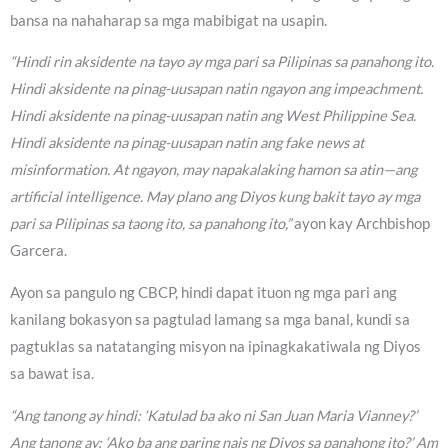
bansa na nahaharap sa mga mabibigat na usapin.
“Hindi rin aksidente na tayo ay mga pari sa Pilipinas sa panahong ito.
Hindi aksidente na pinag-uusapan natin ngayon ang impeachment.
Hindi aksidente na pinag-uusapan natin ang West Philippine Sea.
Hindi aksidente na pinag-uusapan natin ang fake news at
misinformation. At ngayon, may napakalaking hamon sa atin—ang
artificial intelligence. May plano ang Diyos kung bakit tayo ay mga
pari sa Pilipinas sa taong ito, sa panahong ito,”
ayon kay Archbishop
Garcera.
Ayon sa pangulo ng CBCP, hindi dapat ituon ng mga pari ang
kanilang bokasyon sa pagtulad lamang sa mga banal, kundi sa
pagtuklas sa natatanging misyon na ipinagkakatiwala ng Diyos
sa bawat isa.
“Ang tanong ay hindi: ‘Katulad ba ako ni San Juan Maria Vianney?’
Ang tanong ay: ‘Ako ba ang paring nais ng Diyos sa panahong ito?’ Am