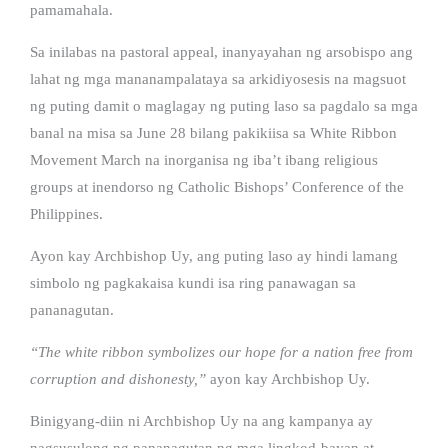
pamamahala.
Sa inilabas na pastoral appeal, inanyayahan ng arsobispo ang
lahat ng mga mananampalataya sa arkidiyosesis na magsuot
ng puting damit o maglagay ng puting laso sa pagdalo sa mga
banal na misa sa June 28 bilang pakikiisa sa White Ribbon
Movement March na inorganisa ng iba’t ibang religious
groups at inendorso ng Catholic Bishops’ Conference of the
Philippines.
Ayon kay Archbishop Uy, ang puting laso ay hindi lamang
simbolo ng pagkakaisa kundi isa ring panawagan sa
pananagutan.
“The white ribbon symbolizes our hope for a nation free from
corruption and dishonesty,”
ayon kay Archbishop Uy.
Binigyang-diin ni Archbishop Uy na ang kampanya ay
nagsusulong ng pananagutan ng mga lingkod-bayan at