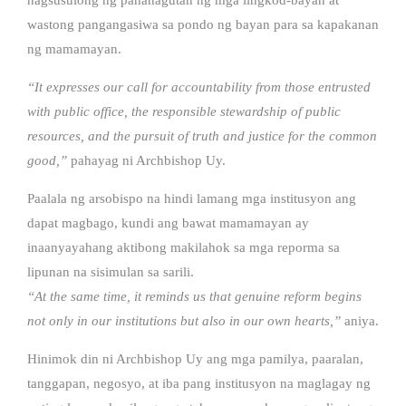
wastong pangangasiwa sa pondo ng bayan para sa kapakanan
ng mamamayan.
“It expresses our call for accountability from those entrusted
with public office, the responsible stewardship of public
resources, and the pursuit of truth and justice for the common
good,”
pahayag ni Archbishop Uy.
Paalala ng arsobispo na hindi lamang mga institusyon ang
dapat magbago, kundi ang bawat mamamayan ay
inaanyayahang aktibong makilahok sa mga reporma sa
lipunan na sisimulan sa sarili.
“At the same time, it reminds us that genuine reform begins
not only in our institutions but also in our own hearts,”
aniya.
Hinimok din ni Archbishop Uy ang mga pamilya, paaralan,
tanggapan, negosyo, at iba pang institusyon na maglagay ng