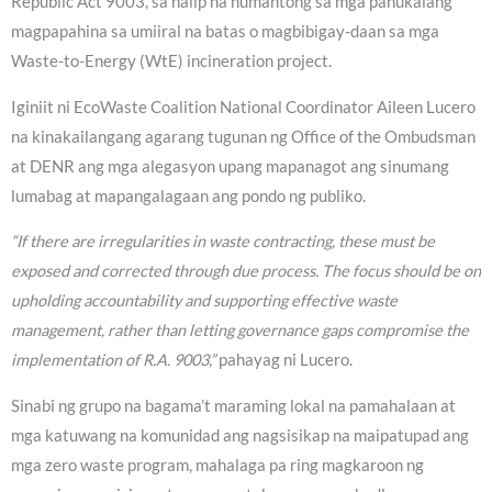
Republic Act 9003, sa halip na humantong sa mga panukalang
magpapahina sa umiiral na batas o magbibigay-daan sa mga
Waste-to-Energy (WtE) incineration project.
Iginiit ni EcoWaste Coalition National Coordinator Aileen Lucero
na kinakailangang agarang tugunan ng Office of the Ombudsman
at DENR ang mga alegasyon upang mapanagot ang sinumang
lumabag at mapangalagaan ang pondo ng publiko.
“If there are irregularities in waste contracting, these must be
exposed and corrected through due process. The focus should be on
upholding accountability and supporting effective waste
management, rather than letting governance gaps compromise the
implementation of R.A. 9003,”
pahayag ni Lucero.
Sinabi ng grupo na bagama’t maraming lokal na pamahalaan at
mga katuwang na komunidad ang nagsisikap na maipatupad ang
mga zero waste program, mahalaga pa ring magkaroon ng