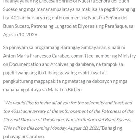
Inaanyayahan ng Diocesan Shrine of Nuestra Señora del Buen
Suceso ang mga mananampalataya na makiisa sa pagdiriwang ng
ika-401 anibersaryo ng enthronement ng Nuestra Señora del
Buen Suceso, Patrona ng Lungsod at Diyosesis ng Parañaque, sa
Agosto 10, 2026.
Sa panayam sa programang Barangay Simbayanan, sinabi ni
Anton Maria Francesco Carabeo, committee member ng Ministry
on Documentation and Archives ng dambana, na tampok sa
pagdiriwang ang iba’t ibang gawaing espirituwal at
pangkulturang magpapakita ng matatag na debosyon ng mga
mananampalataya sa Mahal na Birhen.
“We would like to invite all of you for the solemnity and feast, and
the 401st anniversary of the enthronement of the Patroness of the
City and Diocese of Parañaque, Nuestra Señora del Buen Suceso.
This will be this coming Monday, August 10, 2026,”
Bahagi ng
pahayag ni Carabeo.