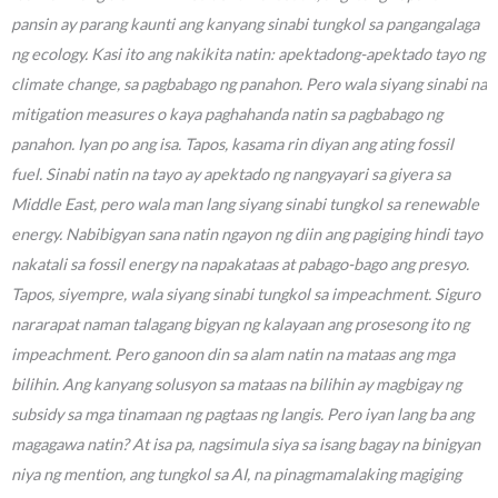
pansin ay parang kaunti ang kanyang sinabi tungkol sa pangangalaga
ng ecology. Kasi ito ang nakikita natin: apektadong-apektado tayo ng
climate change, sa pagbabago ng panahon. Pero wala siyang sinabi na
mitigation measures o kaya paghahanda natin sa pagbabago ng
panahon. Iyan po ang isa. Tapos, kasama rin diyan ang ating fossil
fuel. Sinabi natin na tayo ay apektado ng nangyayari sa giyera sa
Middle East, pero wala man lang siyang sinabi tungkol sa renewable
energy. Nabibigyan sana natin ngayon ng diin ang pagiging hindi tayo
nakatali sa fossil energy na napakataas at pabago-bago ang presyo.
Tapos, siyempre, wala siyang sinabi tungkol sa impeachment. Siguro
nararapat naman talagang bigyan ng kalayaan ang prosesong ito ng
impeachment. Pero ganoon din sa alam natin na mataas ang mga
bilihin. Ang kanyang solusyon sa mataas na bilihin ay magbigay ng
subsidy sa mga tinamaan ng pagtaas ng langis. Pero iyan lang ba ang
magagawa natin? At isa pa, nagsimula siya sa isang bagay na binigyan
niya ng mention, ang tungkol sa AI, na pinagmamalaking magiging