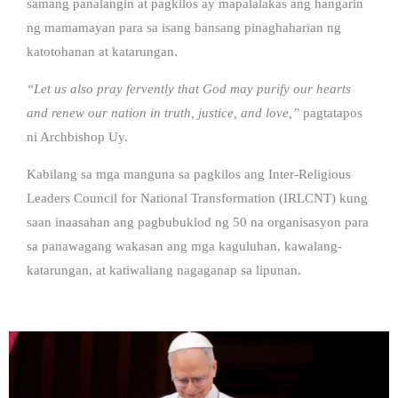
samang panalangin at pagkilos ay mapalalakas ang hangarin
ng mamamayan para sa isang bansang pinaghaharian ng
katotohanan at katarungan.
“Let us also pray fervently that God may purify our hearts
and renew our nation in truth, justice, and love,”
pagtatapos
ni Archbishop Uy.
Kabilang sa mga manguna sa pagkilos ang Inter-Religious
Leaders Council for National Transformation (IRLCNT) kung
saan inaasahan ang pagbubuklod ng 50 na organisasyon para
sa panawagang wakasan ang mga kaguluhan, kawalang-
katarungan, at katiwaliang nagaganap sa lipunan.