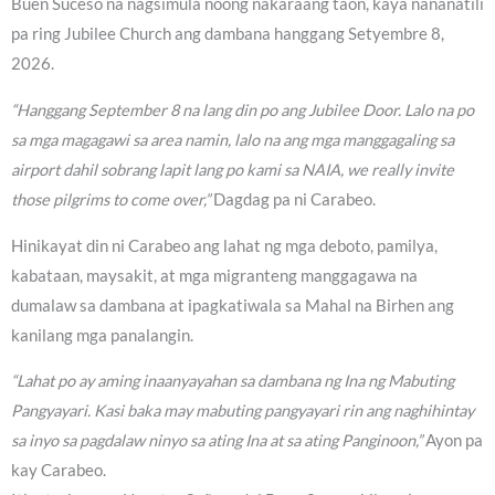
Buen Suceso na nagsimula noong nakaraang taon, kaya nananatili
pa ring Jubilee Church ang dambana hanggang Setyembre 8,
2026.
“Hanggang September 8 na lang din po ang Jubilee Door. Lalo na po
sa mga magagawi sa area namin, lalo na ang mga manggagaling sa
airport dahil sobrang lapit lang po kami sa NAIA, we really invite
those pilgrims to come over,”
Dagdag pa ni Carabeo.
Hinikayat din ni Carabeo ang lahat ng mga deboto, pamilya,
kabataan, maysakit, at mga migranteng manggagawa na
dumalaw sa dambana at ipagkatiwala sa Mahal na Birhen ang
kanilang mga panalangin.
“Lahat po ay aming inaanyayahan sa dambana ng Ina ng Mabuting
Pangyayari. Kasi baka may mabuting pangyayari rin ang naghihintay
sa inyo sa pagdalaw ninyo sa ating Ina at sa ating Panginoon,”
Ayon pa
kay Carabeo.