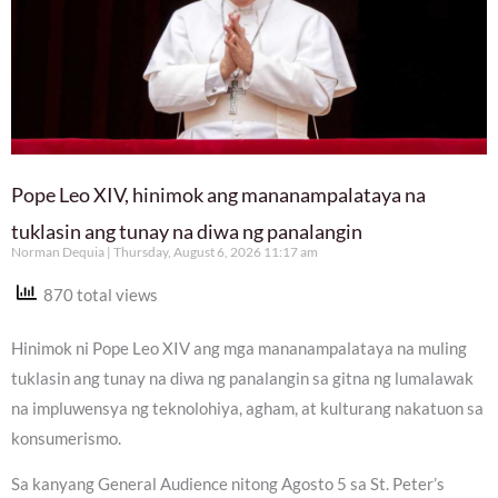
Pope Leo XIV, hinimok ang mananampalataya na
tuklasin ang tunay na diwa ng panalangin
Norman Dequia
Thursday, August 6, 2026 11:17 am
870 total views
Hinimok ni Pope Leo XIV ang mga mananampalataya na muling
tuklasin ang tunay na diwa ng panalangin sa gitna ng lumalawak
na impluwensya ng teknolohiya, agham, at kulturang nakatuon sa
konsumerismo.
Sa kanyang General Audience nitong Agosto 5 sa St. Peter’s