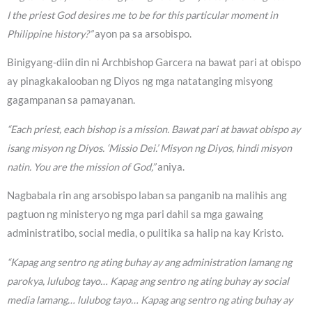
I the priest God desires me to be for this particular moment in
Philippine history?”
ayon pa sa arsobispo.
Binigyang-diin din ni Archbishop Garcera na bawat pari at obispo
ay pinagkakalooban ng Diyos ng mga natatanging misyong
gagampanan sa pamayanan.
“Each priest, each bishop is a mission. Bawat pari at bawat obispo ay
isang misyon ng Diyos. ‘Missio Dei.’ Misyon ng Diyos, hindi misyon
natin. You are the mission of God,”
aniya.
Nagbabala rin ang arsobispo laban sa panganib na malihis ang
pagtuon ng ministeryo ng mga pari dahil sa mga gawaing
administratibo, social media, o pulitika sa halip na kay Kristo.
“Kapag ang sentro ng ating buhay ay ang administration lamang ng
parokya, lulubog tayo… Kapag ang sentro ng ating buhay ay social
media lamang… lulubog tayo… Kapag ang sentro ng ating buhay ay