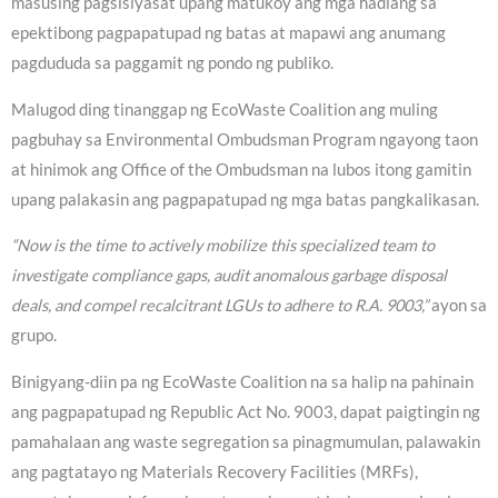
masusing pagsisiyasat upang matukoy ang mga hadlang sa
epektibong pagpapatupad ng batas at mapawi ang anumang
pagdududa sa paggamit ng pondo ng publiko.
Malugod ding tinanggap ng EcoWaste Coalition ang muling
pagbuhay sa Environmental Ombudsman Program ngayong taon
at hinimok ang Office of the Ombudsman na lubos itong gamitin
upang palakasin ang pagpapatupad ng mga batas pangkalikasan.
“Now is the time to actively mobilize this specialized team to
investigate compliance gaps, audit anomalous garbage disposal
deals, and compel recalcitrant LGUs to adhere to R.A. 9003,”
ayon sa
grupo.
Binigyang-diin pa ng EcoWaste Coalition na sa halip na pahinain
ang pagpapatupad ng Republic Act No. 9003, dapat paigtingin ng
pamahalaan ang waste segregation sa pinagmumulan, palawakin
ang pagtatayo ng Materials Recovery Facilities (MRFs),