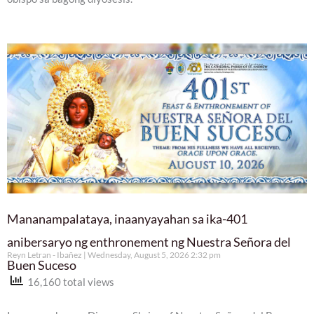
Mananampalataya, inaanyayahan sa ika-401
anibersaryo ng enthronement ng Nuestra Señora del
Reyn Letran - Ibañez
Wednesday, August 5, 2026 2:32 pm
Buen Suceso
16,160 total views