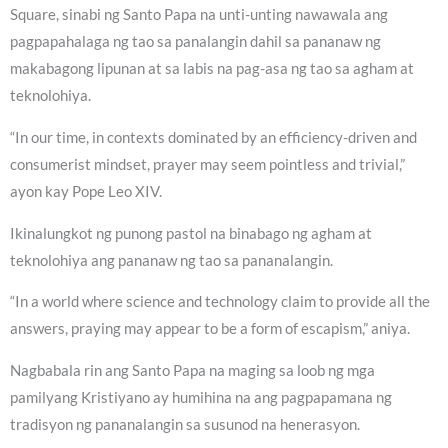
Square, sinabi ng Santo Papa na unti-unting nawawala ang
pagpapahalaga ng tao sa panalangin dahil sa pananaw ng
makabagong lipunan at sa labis na pag-asa ng tao sa agham at
teknolohiya.
“In our time, in contexts dominated by an efficiency-driven and
consumerist mindset, prayer may seem pointless and trivial,”
ayon kay Pope Leo XIV.
Ikinalungkot ng punong pastol na binabago ng agham at
teknolohiya ang pananaw ng tao sa pananalangin.
“In a world where science and technology claim to provide all the
answers, praying may appear to be a form of escapism,” aniya.
Nagbabala rin ang Santo Papa na maging sa loob ng mga
pamilyang Kristiyano ay humihina na ang pagpapamana ng
tradisyon ng pananalangin sa susunod na henerasyon.