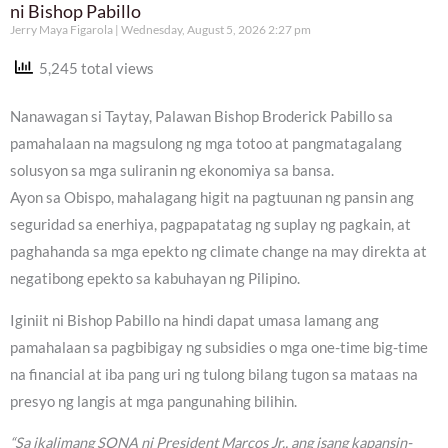
ni Bishop Pabillo
Jerry Maya Figarola
Wednesday, August 5, 2026 2:27 pm
5,245 total views
Nanawagan si Taytay, Palawan Bishop Broderick Pabillo sa
pamahalaan na magsulong ng mga totoo at pangmatagalang
solusyon sa mga suliranin ng ekonomiya sa bansa.
Ayon sa Obispo, mahalagang higit na pagtuunan ng pansin ang
seguridad sa enerhiya, pagpapatatag ng suplay ng pagkain, at
paghahanda sa mga epekto ng climate change na may direkta at
negatibong epekto sa kabuhayan ng Pilipino.
Iginiit ni Bishop Pabillo na hindi dapat umasa lamang ang
pamahalaan sa pagbibigay ng subsidies o mga one-time big-time
na financial at iba pang uri ng tulong bilang tugon sa mataas na
presyo ng langis at mga pangunahing bilihin.
“Sa ikalimang SONA ni President Marcos Jr., ang isang kapansin-