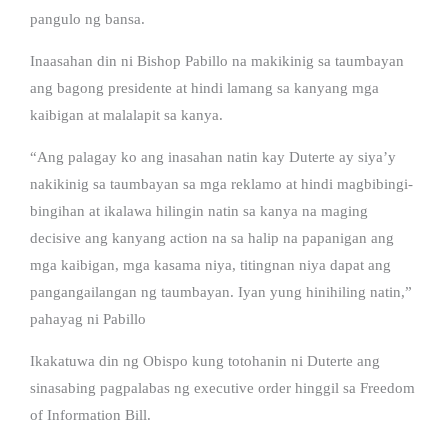
pangulo ng bansa.
Inaasahan din ni Bishop Pabillo na makikinig sa taumbayan
ang bagong presidente at hindi lamang sa kanyang mga
kaibigan at malalapit sa kanya.
“Ang palagay ko ang inasahan natin kay Duterte ay siya’y
nakikinig sa taumbayan sa mga reklamo at hindi magbibingi-
bingihan at ikalawa hilingin natin sa kanya na maging
decisive ang kanyang action na sa halip na papanigan ang
mga kaibigan, mga kasama niya, titingnan niya dapat ang
pangangailangan ng taumbayan. Iyan yung hinihiling natin,”
pahayag ni Pabillo
Ikakatuwa din ng Obispo kung totohanin ni Duterte ang
sinasabing pagpalabas ng executive order hinggil sa Freedom
of Information Bill.