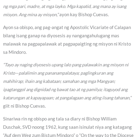
ng mga pari, madre, at mga layko. Mga kapatid, ang mana ay isang
misyon. Ang mina ay misyon,”
ayon kay Bishop Cuevas.
Ayon sa obispo, ang pag-angat ng Apostolic Vicariate of Calapan
bilang isang ganap na diyosesis ay nangangahulugang mas
malawak na pagpapalawak at pagpapaigting ng misyon ni Kristo
sa Mindoro.
“Tayo ay naging diyosesis upang lalo pang palawakin ang misyon ni
Kristo—palalimin ang pananampalataya; paglingkuran ang
mahihirap; ihain ang kabataan; samahan ang mga Mangyan;
ipagtanggol ang dignidad ng bawat tao at ng pamilya; itaguyod ang
katarungan at kapayapaan; at pangalagaan ang ating iisang tahanan,”
giit ni Bishop Cuevas.
Sinariwa rin ng obispo ang tala sa diary ni Bishop William
Duschak, SVD noong 1962, kung saan isinulat niya ang katagang
“Auf dem Weg zum Bistum Mindoro” o “On the way to the Diocese