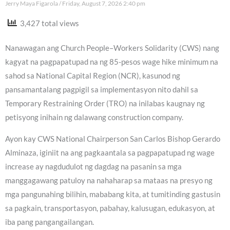
Jerry Maya Figarola
Friday, August 7, 2026 2:40 pm
3,427 total views
Nanawagan ang Church People–Workers Solidarity (CWS) nang
kagyat na pagpapatupad na ng 85-pesos wage hike minimum na
sahod sa National Capital Region (NCR), kasunod ng
pansamantalang pagpigil sa implementasyon nito dahil sa
Temporary Restraining Order (TRO) na inilabas kaugnay ng
petisyong inihain ng dalawang construction company.
Ayon kay CWS National Chairperson San Carlos Bishop Gerardo
Alminaza, iginiit na ang pagkaantala sa pagpapatupad ng wage
increase ay nagdudulot ng dagdag na pasanin sa mga
manggagawang patuloy na nahaharap sa mataas na presyo ng
mga pangunahing bilihin, mababang kita, at tumitinding gastusin
sa pagkain, transportasyon, pabahay, kalusugan, edukasyon, at
iba pang pangangailangan.