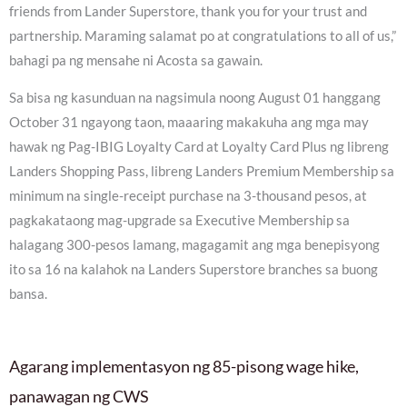
friends from Lander Superstore, thank you for your trust and
partnership. Maraming salamat po at congratulations to all of us,”
bahagi pa ng mensahe ni Acosta sa gawain.
Sa bisa ng kasunduan na nagsimula noong August 01 hanggang
October 31 ngayong taon, maaaring makakuha ang mga may
hawak ng Pag-IBIG Loyalty Card at Loyalty Card Plus ng libreng
Landers Shopping Pass, libreng Landers Premium Membership sa
minimum na single-receipt purchase na 3-thousand pesos, at
pagkakataong mag-upgrade sa Executive Membership sa
halagang 300-pesos lamang, magagamit ang mga benepisyong
ito sa 16 na kalahok na Landers Superstore branches sa buong
bansa.
Agarang implementasyon ng 85-pisong wage hike,
panawagan ng CWS