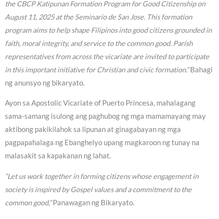
the CBCP Katipunan Formation Program for Good Citizenship on
August 11, 2025 at the Seminario de San Jose. This formation
program aims to help shape Filipinos into good citizens grounded in
faith, moral integrity, and service to the common good. Parish
representatives from across the vicariate are invited to participate
in this important initiative for Christian and civic formation.”
Bahagi
ng anunsyo ng bikaryato.
Ayon sa Apostolic Vicariate of Puerto Princesa, mahalagang
sama-samang isulong ang paghubog ng mga mamamayang may
aktibong pakikilahok sa lipunan at ginagabayan ng mga
pagpapahalaga ng Ebanghelyo upang magkaroon ng tunay na
malasakit sa kapakanan ng lahat.
“Let us work together in forming citizens whose engagement in
society is inspired by Gospel values and a commitment to the
common good,”
Panawagan ng Bikaryato.