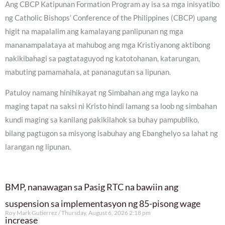
Ang CBCP Katipunan Formation Program ay isa sa mga inisyatibo
ng Catholic Bishops’ Conference of the Philippines (CBCP) upang
higit na mapalalim ang kamalayang panlipunan ng mga
mananampalataya at mahubog ang mga Kristiyanong aktibong
nakikibahagi sa pagtataguyod ng katotohanan, katarungan,
mabuting pamamahala, at pananagutan sa lipunan.
Patuloy namang hinihikayat ng Simbahan ang mga layko na
maging tapat na saksi ni Kristo hindi lamang sa loob ng simbahan
kundi maging sa kanilang pakikilahok sa buhay pampubliko,
bilang pagtugon sa misyong isabuhay ang Ebanghelyo sa lahat ng
larangan ng lipunan.
BMP, nanawagan sa Pasig RTC na bawiin ang
suspension sa implementasyon ng 85-pisong wage
Roy Mark Gutierrez
Thursday, August 6, 2026 2:18 pm
increase