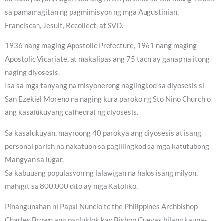
sa pamamagitan ng pagmimisyon ng mga Augustinian,
Franciscan, Jesuit, Recollect, at SVD.
1936 nang maging Apostolic Prefecture, 1961 nang maging
Apostolic Vicariate, at makalipas ang 75 taon ay ganap na itong
naging diyosesis.
Isa sa mga tanyang na misyonerong naglingkod sa diyosesis si
San Ezekiel Moreno na naging kura paroko ng Sto Nino Church o
ang kasalukuyang cathedral ng diyosesis.
Sa kasalukuyan, mayroong 40 parokya ang diyosesis at isang
personal parish na nakatuon sa paglilingkod sa mga katutubong
Mangyan sa lugar.
Sa kabuuang populasyon ng lalawigan na halos isang milyon,
mahigit sa 800,000 dito ay mga Katoliko.
Pinangunahan ni Papal Nuncio to the Philippines Archbishop
Charles Brown ang pagluklok kay Bishop Cuevas bilang kauna-