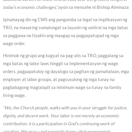
today’s economic challenges,”
ayon sa mensahe ni Bishop Alminaza
Ipinahayag din ng CWS ang pangamba sa legal na implikasyon ng
TRO, na maaaring sumalungat sa layunin ng umiiral na mga batas
sa paggawa na tiyakin ang maagap na pagpapatupad ng mga
wage order.
Hinimok ng grupo ang kagyat na pag-alis sa TRO, paggalang sa
mga batas ng labor laws hinggil sa implementasyon ng wage
orders, pagpapatuloy ng dayalogo sa pagitan ng pamahalaan, mga
employer at labor groups, at pagsusulong ng mga tunay na
pagbabagong maglalapit sa minimum wage sa tunay na family
living wage.
“We, the Church people, walks with you in your struggle for justice,
dignity, and decent work. Your labor is not merely an economic
contribution; it is a participation in God’s continuing work of
creation. We pray—and earnestly hope—that government,