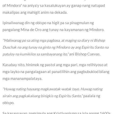
of Mindoro” na aniya’y sa kasalukuyan ay ganap nang natupad
makalipas ang mahigit anim na dekada.
Ipinaliwanag din ng obispo na higit pa sa pinagmulan ng
pangalang Mina de Oro ang tunay na kayamanan ng Mindoro.
“Maliwanag po sa ating mga pagbasa, at maging sa diary ni Bishop
Duschak na ang tunay na ginto ng Mindoro ay ang Espiritu Santo na
patuloy na kumikilos sa sambayanang ito,”
ani Bishop Cuevas.
Kasabay nito, hinimok ng pastol ang mga pari, mga relihiyoso at
mga layko na pangalagaan at panatilihin ang pagbubuklod bilang
mga mananampalataya.
“Huwag nating hayaang magkawatak-watak tayo. Huwag nating
sirain ang pagkakaisang binigkis ng Espiritu Santo,”
paalala ng
obispo.
Sa kasaysayan, nagsimula ang Kristiyanismo sa isla noong 1600s