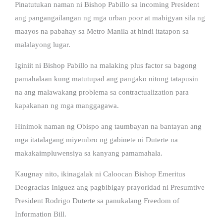
Pinatutukan naman ni Bishop Pabillo sa incoming President
ang pangangailangan ng mga urban poor at mabigyan sila ng
maayos na pabahay sa Metro Manila at hindi itatapon sa
malalayong lugar.
Iginiit ni Bishop Pabillo na malaking plus factor sa bagong
pamahalaan kung matutupad ang pangako nitong tatapusin
na ang malawakang problema sa contractualization para
kapakanan ng mga manggagawa.
Hinimok naman ng Obispo ang taumbayan na bantayan ang
mga itatalagang miyembro ng gabinete ni Duterte na
makakaimpluwensiya sa kanyang pamamahala.
Kaugnay nito, ikinagalak ni Caloocan Bishop Emeritus
Deogracias Iniguez ang pagbibigay prayoridad ni Presumtive
President Rodrigo Duterte sa panukalang Freedom of
Information Bill.