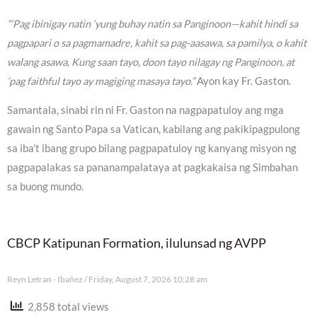
“‘Pag ibinigay natin ‘yung buhay natin sa Panginoon—kahit hindi sa
pagpapari o sa pagmamadre, kahit sa pag-aasawa, sa pamilya, o kahit
walang asawa, Kung saan tayo, doon tayo nilagay ng Panginoon, at
‘pag faithful tayo ay magiging masaya tayo.”
Ayon kay Fr. Gaston.
Samantala, sinabi rin ni Fr. Gaston na nagpapatuloy ang mga
gawain ng Santo Papa sa Vatican, kabilang ang pakikipagpulong
sa iba’t ibang grupo bilang pagpapatuloy ng kanyang misyon ng
pagpapalakas sa pananampalataya at pagkakaisa ng Simbahan
sa buong mundo.
CBCP Katipunan Formation, ilulunsad ng AVPP
Reyn Letran - Ibañez
Friday, August 7, 2026 10:28 am
2,858 total views