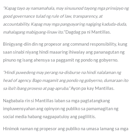
“Kapag tayo ay namamahala, may sinusunod tayong mga prinsipyo ng
good governance tulad ng rule of law, transparency, at
accountability. Kapag may mga pangyayaring nagiging kaduda-duda,
mahalagang mabigyang-linaw ito.”
Dagdag pa ni Mantillas.
Binigyang-diin din ng propesor ang command responsibility, kung
saan sinabi niyang hindi maaaring ihiwalay ang pananagutan ng
pinuno ng isang ahensya sa paggamit ng pondo ng gobyerno.
“Hindi puwedeng may perang na-disburse na hindi nalalaman ng
head of agency. Bago magamit ang pondo ng gobyerno, dumaraan ito
sa iba’t ibang proseso at pag-apruba.”
Ayon pa kay Mantillas.
Nagbabala rin si Mantillas laban sa mga pagtatangkang
impluwensyahan ang opinyon ng publiko sa pamamagitan ng
social media habang nagpapatuloy ang paglilitis.
Hinimok naman ng propesor ang publiko na umasa lamang sa mga