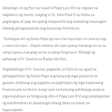
Ibinahagi rin ng Pari na tulad ni Pope Leo XIV na regular na
naglalaro ng tennis, maging si St. John Paul II ay kilala sa
paglangoy at pag-ski upang mapanatili ang mabuting kalusugan
habang ginagampanan ang kanyang ministeryo.
“Kailangan din ng Santo Papa ng exercise kaya tayo rin sana ay nag-
e-exercise tayo… Dapat malakas din tayo upang makapag-serve sa
ating kapwa, makapag-serve sa ating Panginoon.”
Bahagi ng
pahayag ni Fr. Gaston sa Radyo Veritas.
Pagbabahagi ni Fr. Gaston, pagbalik sa Vatican ay agad na
ipinagpatuloy ng Santo Papa ang kanyang mga pastoral na
gawain, kabilang ang pagdalo sa pagtitipon ng mga kabataang
Franciscans sa Assisi, kung saan sa kanyang pakikipag-usap sa
mga kabataan ay binigyang-diin ni Pope Leo XIV ang kahalagahan
ng katahimikan at panalangin bilang daan sa tunay na
kapayapaan.