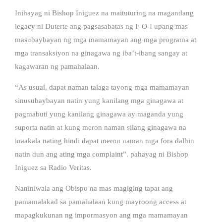
Inihayag ni Bishop Iniguez na maituturing na magandang
legacy ni Duterte ang pagsasabatas ng F-O-I upang mas
masubaybayan ng mga mamamayan ang mga programa at
mga transaksiyon na ginagawa ng iba’t-ibang sangay at
kagawaran ng pamahalaan.
“As usual, dapat naman talaga tayong mga mamamayan
sinusubaybayan natin yung kanilang mga ginagawa at
pagmabuti yung kanilang ginagawa ay maganda yung
suporta natin at kung meron naman silang ginagawa na
inaakala nating hindi dapat meron naman mga fora dalhin
natin dun ang ating mga complaint”. pahayag ni Bishop
Iniguez sa Radio Veritas.
Naniniwala ang Obispo na mas magiging tapat ang
pamamalakad sa pamahalaan kung mayroong access at
mapagkukunan ng impormasyon ang mga mamamayan