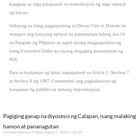
kaugnay sa mga pinapasok na transaksiyon ng mga opisyal
ng bayan.
Inihayag sa isang pagpupulong sa Davao City ni Duterte na
matapos ang kanyang opisyal na panunumpa bilang ika-16
na Pangulo ng Pilipinas ay agad siyang magpapalabas ng
isang Executive Order na siyang magiging panuntunan ng
FOI.
Para sa kaalaman ng lahat, napapaloob sa Article 1, Section 7
at Section 8 ng 1987 Constitution ang pagkakaroon ng
karapatan ng publiko sa tamang impormasyon.
Pagiging ganap na diyosesis ng Calapan, isang malaking
hamon at pananagutan
Norman Dequia
Friday, August 7, 2026 5:18 pm