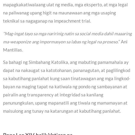
mapagkakatiwalaang ulat ng media, mga eksperto, at mga legal
na paliwanag upang higit na maunawaan ang mga usaping
teknikal sa nagaganap na impeachment trial.
“Mag-ingat tayo sa mga naririnig natin sa social media dahil maaaring
ma-weaponize ang impormasyon sa labas ng legal na proseso.
” Ani
Mantillas.
Sa bahagi ng Simbahang Katolika, ang mabuting pamamahala ay
dapat na nakaugat sa katotohanan, pananagutan, at paglilingkod
sa kabutihang panlahat kung saan tinatawagan ang mga lingkod-
bayan na maging tapat na katiwala ng pondo ng sambayanan at
pairalin ang transparency at integridad sa kanilang
panunungkulan, upang mapanatili ang tiwala ng mamamayan at
maisulong ang tunay na katarungan at kabutihang panlahat.
Pope Leo XIV, balik Vatican na