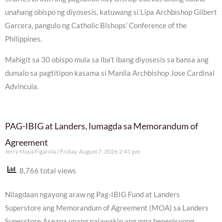
unahang obispo ng diyosesis, katuwang si Lipa Archbishop Gilbert
Garcera, pangulo ng Catholic Bishops’ Conference of the
Philippines.
Mahigit sa 30 obispo mula sa iba’t ibang diyosesis sa bansa ang
dumalo sa pagtitipon kasama si Manila Archbishop Jose Cardinal
Advincula.
PAG-IBIG at Landers, lumagda sa Memorandum of
Agreement
Jerry Maya Figarola
Friday, August 7, 2026 2:41 pm
8,766 total views
Nilagdaan ngayong araw ng Pag-IBIG Fund at Landers
Superstore ang Memorandum of Agreement (MOA) sa Landers
Superstore Aseana upang palawakin ang mga benepisyong