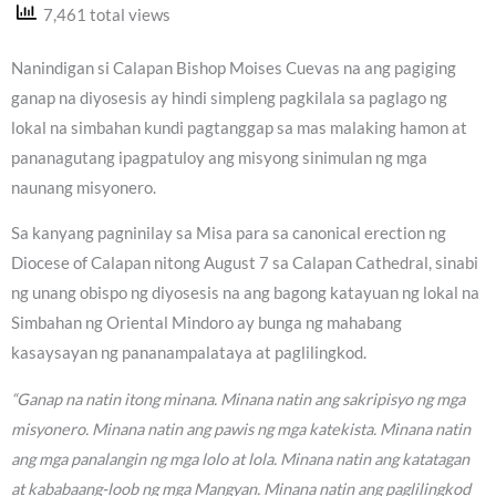
7,461 total views
Nanindigan si Calapan Bishop Moises Cuevas na ang pagiging
ganap na diyosesis ay hindi simpleng pagkilala sa paglago ng
lokal na simbahan kundi pagtanggap sa mas malaking hamon at
pananagutang ipagpatuloy ang misyong sinimulan ng mga
naunang misyonero.
Sa kanyang pagninilay sa Misa para sa canonical erection ng
Diocese of Calapan nitong August 7 sa Calapan Cathedral, sinabi
ng unang obispo ng diyosesis na ang bagong katayuan ng lokal na
Simbahan ng Oriental Mindoro ay bunga ng mahabang
kasaysayan ng pananampalataya at paglilingkod.
“Ganap na natin itong minana. Minana natin ang sakripisyo ng mga
misyonero. Minana natin ang pawis ng mga katekista. Minana natin
ang mga panalangin ng mga lolo at lola. Minana natin ang katatagan
at kababaang-loob ng mga Mangyan. Minana natin ang paglilingkod