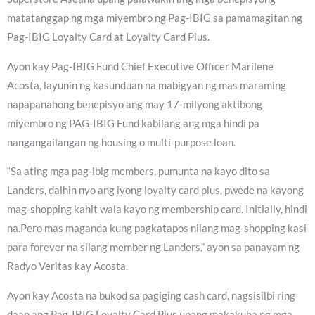
matatanggap ng mga miyembro ng Pag-IBIG sa pamamagitan ng
Pag-IBIG Loyalty Card at Loyalty Card Plus.
Ayon kay Pag-IBIG Fund Chief Executive Officer Marilene
Acosta, layunin ng kasunduan na mabigyan ng mas maraming
napapanahong benepisyo ang may 17-milyong aktibong
miyembro ng PAG-IBIG Fund kabilang ang mga hindi pa
nangangailangan ng housing o multi-purpose loan.
“Sa ating mga pag-ibig members, pumunta na kayo dito sa
Landers, dalhin nyo ang iyong loyalty card plus, pwede na kayong
mag-shopping kahit wala kayo ng membership card. Initially, hindi
na.Pero mas maganda kung pagkatapos nilang mag-shopping kasi
para forever na silang member ng Landers,” ayon sa panayam ng
Radyo Veritas kay Acosta.
Ayon kay Acosta na bukod sa pagiging cash card, nagsisilbi ring
daan ang Pag-IBIG Loyalty Card Plus upang makakuha ng mga