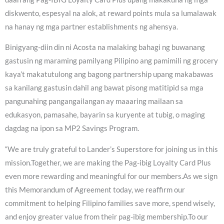
diskwento, espesyal na alok, at reward points mula sa lumalawak
na hanay ng mga partner establishments ng ahensya.
Binigyang-diin din ni Acosta na malaking bahagi ng buwanang
gastusin ng maraming pamilyang Pilipino ang pamimili ng grocery
kaya’t makatutulong ang bagong partnership upang makabawas
sa kanilang gastusin dahil ang bawat pisong matitipid sa mga
pangunahing pangangailangan ay maaaring mailaan sa
edukasyon, pamasahe, bayarin sa kuryente at tubig, o maging
dagdag na ipon sa MP2 Savings Program.
“We are truly grateful to Lander’s Superstore for joining us in this
mission.Together, we are making the Pag-ibig Loyalty Card Plus
even more rewarding and meaningful for our members.As we sign
this Memorandum of Agreement today, we reaffirm our
commitment to helping Filipino families save more, spend wisely,
and enjoy greater value from their pag-ibig membership.To our