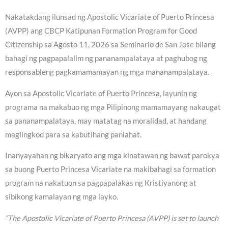
Nakatakdang ilunsad ng Apostolic Vicariate of Puerto Princesa
(AVPP) ang CBCP Katipunan Formation Program for Good
Citizenship sa Agosto 11, 2026 sa Seminario de San Jose bilang
bahagi ng pagpapalalim ng pananampalataya at paghubog ng
responsableng pagkamamamayan ng mga mananampalataya.
Ayon sa Apostolic Vicariate of Puerto Princesa, layunin ng
programa na makabuo ng mga Pilipinong mamamayang nakaugat
sa pananampalataya, may matatag na moralidad, at handang
maglingkod para sa kabutihang panlahat.
Inanyayahan ng bikaryato ang mga kinatawan ng bawat parokya
sa buong Puerto Princesa Vicariate na makibahagi sa formation
program na nakatuon sa pagpapalakas ng Kristiyanong at
sibikong kamalayan ng mga layko.
“The Apostolic Vicariate of Puerto Princesa (AVPP) is set to launch