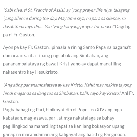
“Sabi niya, si St. Francis of Assisi, ay ‘yung prayer life niya, talagang
‘yung silence during the day. May time siya, na para sa silence, sa
dasal. Sana tayo din… Yan ‘yung kanyang prayer for peace.”
Dagdag
pa ni Fr. Gaston.
Ayon pa kay Fr. Gaston, ipinaalala rin ng Santo Papa na bagama’t
dumaraan sa iba’t ibang pagsubok ang Simbahan, ang
pananampalataya ng bawat Kristiyano ay dapat manatiling
nakasentro kay Hesukristo.
“Ang ating pananampalataya ay kay Kristo. Kahit may makita tayong
hindi maganda sa ilang tao sa Simbahan, balik tayo kay Kristo.”
Ani Fr.
Gaston.
Pagbabahagi ng Pari, hinikayat din ni Pope Leo XIV ang mga
kabataan, mag-asawa, pari, at mga nakatalaga sa buhay
paglilingkod na manatiling tapat sa kanilang bokasyon upang
ganap na maramdaman ang kaligayahang hatid ng Panginoon.