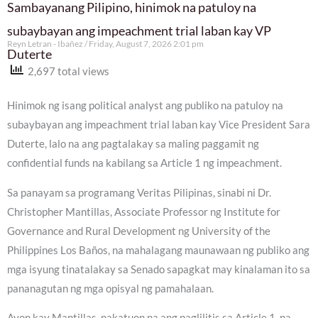
Sambayanang Pilipino, hinimok na patuloy na
subaybayan ang impeachment trial laban kay VP
Reyn Letran - Ibañez
Friday, August 7, 2026 2:01 pm
Duterte
2,697 total views
Hinimok ng isang political analyst ang publiko na patuloy na
subaybayan ang impeachment trial laban kay Vice President Sara
Duterte, lalo na ang pagtalakay sa maling paggamit ng
confidential funds na kabilang sa Article 1 ng impeachment.
Sa panayam sa programang Veritas Pilipinas, sinabi ni Dr.
Christopher Mantillas, Associate Professor ng Institute for
Governance and Rural Development ng University of the
Philippines Los Baños, na mahalagang maunawaan ng publiko ang
mga isyung tinatalakay sa Senado sapagkat may kinalaman ito sa
pananagutan ng mga opisyal ng pamahalaan.
Ayon kay Mantillas, nakatuon na ang paglilitis sa Article 1, na