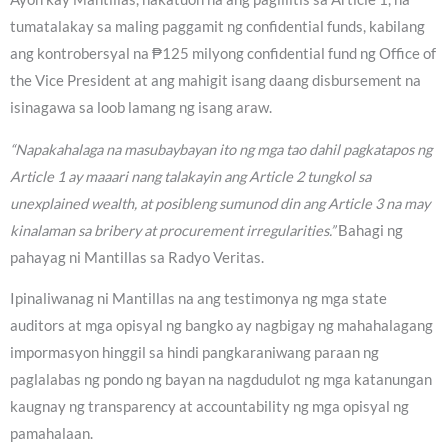
tumatalakay sa maling paggamit ng confidential funds, kabilang
ang kontrobersyal na ₱125 milyong confidential fund ng Office of
the Vice President at ang mahigit isang daang disbursement na
isinagawa sa loob lamang ng isang araw.
“Napakahalaga na masubaybayan ito ng mga tao dahil pagkatapos ng
Article 1 ay maaari nang talakayin ang Article 2 tungkol sa
unexplained wealth, at posibleng sumunod din ang Article 3 na may
kinalaman sa bribery at procurement irregularities.”
Bahagi ng
pahayag ni Mantillas sa Radyo Veritas.
Ipinaliwanag ni Mantillas na ang testimonya ng mga state
auditors at mga opisyal ng bangko ay nagbigay ng mahahalagang
impormasyon hinggil sa hindi pangkaraniwang paraan ng
paglalabas ng pondo ng bayan na nagdudulot ng mga katanungan
kaugnay ng transparency at accountability ng mga opisyal ng
pamahalaan.