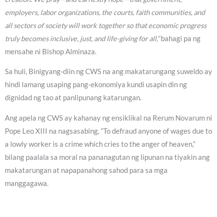
employers, labor organizations, the courts, faith communities, and
all sectors of society will work together so that economic progress
truly becomes inclusive, just, and life-giving for all,”
bahagi pa ng
mensahe ni Bishop Alminaza.
Sa huli, Binigyang-diin ng CWS na ang makatarungang suweldo ay
hindi lamang usaping pang-ekonomiya kundi usapin din ng
dignidad ng tao at panlipunang katarungan.
Ang apela ng CWS ay kahanay ng ensiklikal na Rerum Novarum ni
Pope Leo XIII na nagsasabing, “To defraud anyone of wages due to
a lowly worker is a crime which cries to the anger of heaven,”
bilang paalala sa moral na pananagutan ng lipunan na tiyakin ang
makatarungan at napapanahong sahod para sa mga
manggagawa.