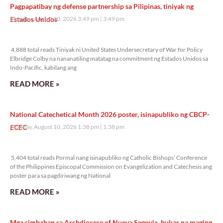
Pagpapatibay ng defense partnership sa Pilipinas, tiniyak ng
Estados Unidos
Monday, August 10, 2026 3:49 pm
3:49 pm
4,888 total reads
4,888 total reads Tiniyak ni United States Undersecretary of War for Policy
Elbridge Colby na nananatiling matatag na commitment ng Estados Unidos sa
Indo-Pacific, kabilang ang
READ MORE »
National Catechetical Month 2026 poster, isinapubliko ng CBCP-
ECEC
Monday, August 10, 2026 1:38 pm
1:38 pm
5,404 total reads
5,404 total reads Pormal nang isinapubliko ng Catholic Bishops’ Conference
of the Philippines Episcopal Commission on Evangelization and Catechesis ang
poster para sa pagdiriwang ng National
READ MORE »
Mga simbahan sa Archdiocese of Nueva Segovia, bukas na maging