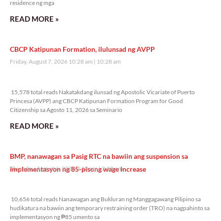
residence ng mga
READ MORE »
CBCP Katipunan Formation, ilulunsad ng AVPP
Friday, August 7, 2026 10:28 am
10:28 am
15,578 total reads
15,578 total reads Nakatakdang ilunsad ng Apostolic Vicariate of Puerto
Princesa (AVPP) ang CBCP Katipunan Formation Program for Good
Citizenship sa Agosto 11, 2026 sa Seminario
READ MORE »
BMP, nanawagan sa Pasig RTC na bawiin ang suspension sa
implementasyon ng 85-pisong wage increase
Thursday, August 6, 2026 2:18 pm
2:18 pm
10,656 total reads
10,656 total reads Nanawagan ang Bukluran ng Manggagawang Pilipino sa
hudikatura na bawiin ang temporary restraining order (TRO) na nagpahinto sa
implementasyon ng ₱85 umento sa