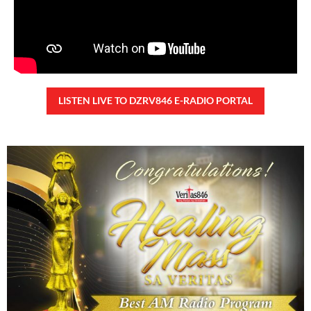
READ MORE »
TUNAY NA KALAGAYAN NG BANSA
Saturday, August 8, 2026 7:00 am
7:00 am
78,833 total reads
78,833 total reads Kapanalig, sa ikalimang SONA ng Pangulong Ferdinand
Marcos Jr., idinetalye nito ang maraming accomplishment ng administrasyon.
Pero, nakalimutan ni PBBM na i-ulat sa
READ MORE »
CONFIDENTIAL FUND
Friday, August 7, 2026 7:00 am
7:00 am
142,514 total reads
142,514 total reads Kapanalig, sa impeachment trial ni Vice President Sara
Duterte, naging malinaw sa madlang bayan na ang “confidential fund” ay isang
public fund o