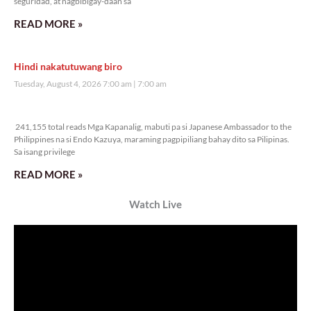
Veritas Editorial
Rev. Fr. Anton CT Pascual
Kanino natututo ang mga bata?
Monday, August 10, 2026 7:00 am
7:00 am
23,914 total reads
23,914 total reads Mga Kapanalig, ikinalulungkot ng Malacañang ang insidente
ng pangungutya ng ilang estudyante kay Pangulong Bongbong Marcos Jr
noong bumisita siya sa Davao City