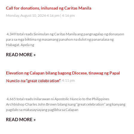
Call for donations, inilunsad ng Caritas Manila
Monday, August 10, 2026 4:16 pm
4:16 pm
4,349 total reads
4,349 total reads Sinimulan ng Caritas Manila ang pangnagalap ng donasyon
para sa mga biktima ng masamang panahon na dulot ng pananalasa ng
Habagat. Apela ng
READ MORE »
Elevation ng Calapan bilang bagong Diocese, tinawag ng Papal
Nuncio na “great celebration”
Monday, August 10, 2026 4:11 pm
4:11 pm
4,665 total reads
4,665 total reads Inilarawan ni Apostolic Nuncio to the Philippines
Archbishop Charles John Brown bilang isang “great celebration” ang kanyang
pagdalo sa makasaysayang paglikha sa Calapan
READ MORE »