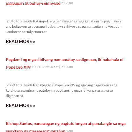
pagpapari at buhay-relihiyoso
Monday, August 10, 2026 9:17 am
9:17 am
9,343 total reads
9,343 total reads Itatampok ang panawagan sa mga kabataan na pagnilayan
ang bokasyon sa pagpapari at buhay-relihiyoso sa pamamagitan ng Vocation
Jamboree at Holy Hour for
READ MORE »
Pagdami ng mga sibilyang namamatay sa digmaan, ikinabahala ni
Pope Leo XIV
Monday, August 10, 2026 9:10 am
9:10 am
9,291 total reads
9,291 total reads Nanawagan si Pope Leo XIV ng agarang pagwawakas ng
karahasan sa gitna ng patuloy na pagdami ng mga sibilyang nasasawi sa
digmaan sa
READ MORE »
Bishop Santos, nanawagan ng pagtutulungan at panalangin sa mga
apektado ng masamang panahon
Monday, August 10, 2026 8:58 am
8:58 am