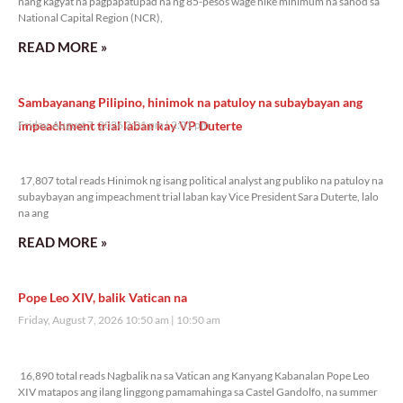
nang kagyat na pagpapatupad na ng 85-pesos wage hike minimum na sahod sa
National Capital Region (NCR),
READ MORE »
Sambayanang Pilipino, hinimok na patuloy na subaybayan ang
impeachment trial laban kay VP Duterte
Friday, August 7, 2026 2:01 pm
2:01 pm
17,807 total reads
17,807 total reads Hinimok ng isang political analyst ang publiko na patuloy na
subaybayan ang impeachment trial laban kay Vice President Sara Duterte, lalo
na ang
READ MORE »
Pope Leo XIV, balik Vatican na
Friday, August 7, 2026 10:50 am
10:50 am
16,890 total reads
16,890 total reads Nagbalik na sa Vatican ang Kanyang Kabanalan Pope Leo
XIV matapos ang ilang linggong pamamahinga sa Castel Gandolfo, na summer