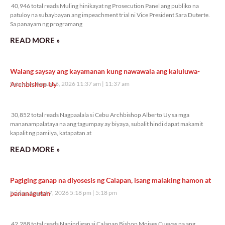
40,946 total reads Muling hinikayat ng Prosecution Panel ang publiko na
patuloy na subaybayan ang impeachment trial ni Vice President Sara Duterte.
Sa panayam ng programang
READ MORE »
Walang saysay ang kayamanan kung nawawala ang kaluluwa-
Archbishop Uy
Saturday, August 8, 2026 11:37 am
11:37 am
30,852 total reads
30,852 total reads Nagpaalala si Cebu Archbishop Alberto Uy sa mga
mananampalataya na ang tagumpay ay biyaya, subalit hindi dapat makamit
kapalit ng pamilya, katapatan at
READ MORE »
Pagiging ganap na diyosesis ng Calapan, isang malaking hamon at
pananagutan
Friday, August 7, 2026 5:18 pm
5:18 pm
42,288 total reads
42,288 total reads Nanindigan si Calapan Bishop Moises Cuevas na ang