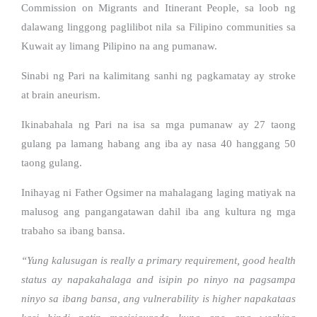
Commission on Migrants and Itinerant People, sa loob ng
dalawang linggong paglilibot nila sa Filipino communities sa
Kuwait ay limang Pilipino na ang pumanaw.
Sinabi ng Pari na kalimitang sanhi ng pagkamatay ay stroke
at brain aneurism.
Ikinabahala ng Pari na isa sa mga pumanaw ay 27 taong
gulang pa lamang habang ang iba ay nasa 40 hanggang 50
taong gulang.
Inihayag ni Father Ogsimer na mahalagang laging matiyak na
malusog ang pangangatawan dahil iba ang kultura ng mga
trabaho sa ibang bansa.
“Yung kalusugan is really a primary requirement, good health
status ay napakahalaga and isipin po ninyo na pagsampa
ninyo sa ibang bansa, ang vulnerability is higher napakataas