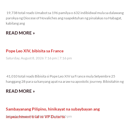
19,738 total reads
19,738 total reads Umabot sa 196 pamilya o 632 indibidwal mula sa dalawang
parokya ng Diocese of Novaliches ang naapektuhan ng pinalakas na Habagat,
kabilang ang
READ MORE »
Pope Leo XIV, bibisita sa France
Saturday, August 8, 2026 7:16 pm
7:16 pm
41,010 total reads
41,010 total reads Bibisita si Pope Leo XIV sa France mula Setyembre 25
hanggang 28 para sa kanyang apat na araw na apostolic journey. Bibisitahin ng
READ MORE »
Sambayanang Pilipino, hinikayat na subaybayan ang
impeachment trial ni VP Duterte
Saturday, August 8, 2026 7:10 pm
7:10 pm
40,946 total reads