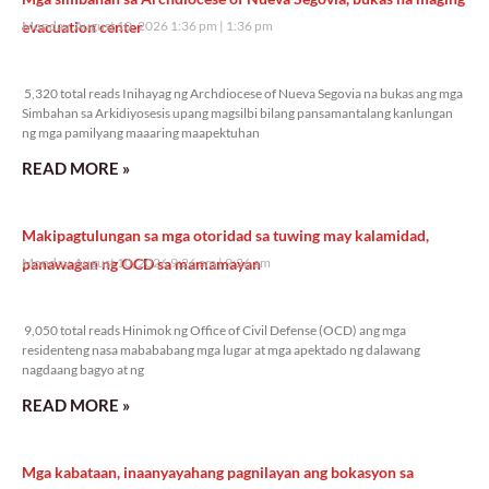
evacuation center
Monday, August 10, 2026 1:36 pm
1:36 pm
5,320 total reads
5,320 total reads Inihayag ng Archdiocese of Nueva Segovia na bukas ang mga
Simbahan sa Arkidiyosesis upang magsilbi bilang pansamantalang kanlungan
ng mga pamilyang maaaring maapektuhan
READ MORE »
Makipagtulungan sa mga otoridad sa tuwing may kalamidad,
panawagan ng OCD sa mamamayan
Monday, August 10, 2026 9:26 am
9:26 am
9,050 total reads
9,050 total reads Hinimok ng Office of Civil Defense (OCD) ang mga
residenteng nasa mabababang mga lugar at mga apektado ng dalawang
nagdaang bagyo at ng
READ MORE »
Mga kabataan, inaanyayahang pagnilayan ang bokasyon sa