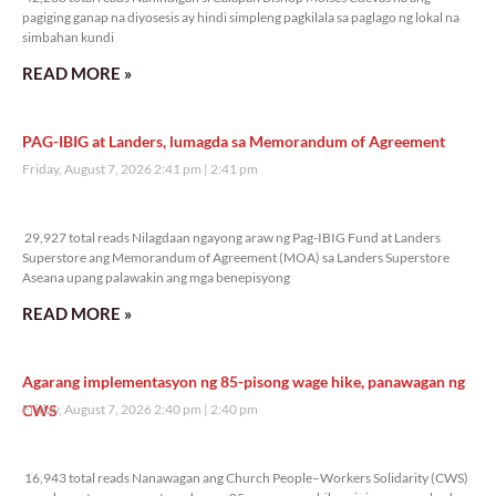
pagiging ganap na diyosesis ay hindi simpleng pagkilala sa paglago ng lokal na
simbahan kundi
READ MORE »
PAG-IBIG at Landers, lumagda sa Memorandum of Agreement
Friday, August 7, 2026 2:41 pm
2:41 pm
29,927 total reads
29,927 total reads Nilagdaan ngayong araw ng Pag-IBIG Fund at Landers
Superstore ang Memorandum of Agreement (MOA) sa Landers Superstore
Aseana upang palawakin ang mga benepisyong
READ MORE »
Agarang implementasyon ng 85-pisong wage hike, panawagan ng
CWS
Friday, August 7, 2026 2:40 pm
2:40 pm
16,943 total reads
16,943 total reads Nanawagan ang Church People–Workers Solidarity (CWS)