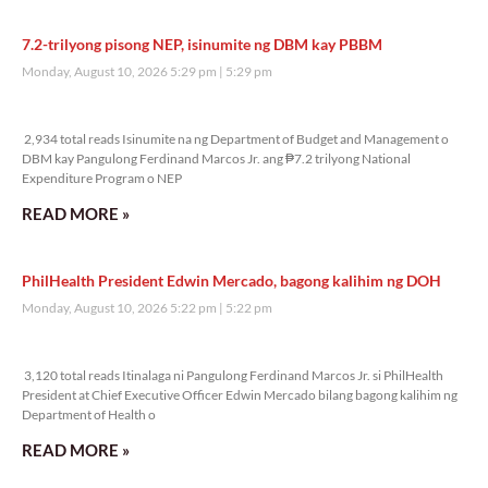
7.2-trilyong pisong NEP, isinumite ng DBM kay PBBM
Monday, August 10, 2026 5:29 pm
5:29 pm
2,934 total reads
2,934 total reads Isinumite na ng Department of Budget and Management o
DBM kay Pangulong Ferdinand Marcos Jr. ang ₱7.2 trilyong National
Expenditure Program o NEP
READ MORE »
PhilHealth President Edwin Mercado, bagong kalihim ng DOH
Monday, August 10, 2026 5:22 pm
5:22 pm
3,120 total reads
3,120 total reads Itinalaga ni Pangulong Ferdinand Marcos Jr. si PhilHealth
President at Chief Executive Officer Edwin Mercado bilang bagong kalihim ng
Department of Health o
READ MORE »