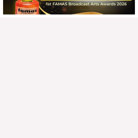
READ MORE »
Karapatan sa disenteng tahanan
Wednesday, August 5, 2026 7:00 am
7:00 am
210,958 total reads
210,958 total reads Mga Kapanalig, karapatan ng bawat tao ang magkaroon ng
disenteng tahanan. Para masabing disente, dapat itong sapat, ligtas, may
seguridad, at nagbibigay-daan sa
READ MORE »
Hindi nakatutuwang biro
Tuesday, August 4, 2026 7:00 am
7:00 am
241,155 total reads
241,155 total reads Mga Kapanalig, mabuti pa si Japanese Ambassador to the
Philippines na si Endo Kazuya, maraming pagpipiliang bahay dito sa Pilipinas.
Sa isang privilege
READ MORE »