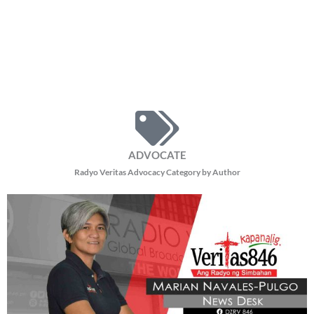
Pope Leo, magsasagawa ng 11-araw na apostolic journey
Thursday, August 6, 2026 11:03 am
11:03 am
7,871 total reads
7,871 total reads Magsasagawa si Pope Leo XIV ng 11-araw na Apostolic
Journey sa Uruguay, Argentina, at Peru mula Nobyembre 6 hanggang 17, ayon
sa inanunsyo
READ MORE »
BE OUR PARTNERS
THIS PORTION IS BROUGHT YOU BY