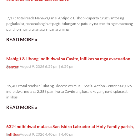
7,175 total reads
7,175 total reads Nanawagan si Antipolo Bishop Ruperto Cruz Santos ng
pagkakaisa, pananalangin at pagtutulungan sa patuloy na epekto ng masamang
panahon na nararanasan ng maraming
READ MORE »
Mahigit 8-libong indibidwal sa Cavite, inilikas sa mga evacuation
center
Sunday, August 9, 2026 6:59 pm
6:59 pm
19,400 total reads
19,400 total reads Ini-ulat ng Diocese of Imus – Social Action Center na 8,026
indibidwal mula sa 2,386 pamilya sa Cavite ang kasalukuyang na-displace at
inilikas
READ MORE »
632-indibidwal mula sa San Isidro Labrador at Holy Family parish,
inilikas
Sunday, August 9, 2026 4:40 pm
4:40 pm