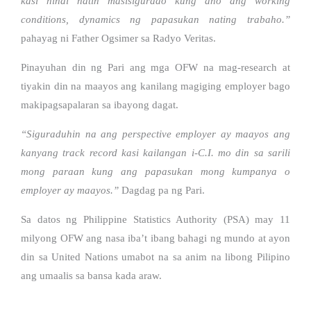
kasi hindi natin masisigurado kung ano ang working
conditions, dynamics ng papasukan nating trabaho.”
pahayag ni Father Ogsimer sa Radyo Veritas.
Pinayuhan din ng Pari ang mga OFW na mag-research at
tiyakin din na maayos ang kanilang magiging employer bago
makipagsapalaran sa ibayong dagat.
“Siguraduhin na ang perspective employer ay maayos ang
kanyang track record kasi kailangan i-C.I. mo din sa sarili
mong paraan kung ang papasukan mong kumpanya o
employer ay maayos.”
Dagdag pa ng Pari.
Sa datos ng Philippine Statistics Authority (PSA) may 11
milyong OFW ang nasa iba’t ibang bahagi ng mundo at ayon
din sa United Nations umabot na sa anim na libong Pilipino
ang umaalis sa bansa kada araw.