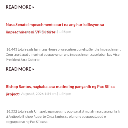
READ MORE »
Nasa Senate impeachment court na ang hurisdiksyon sa
impeachment ni VP Duterte
Thursday, August 6, 2026 1:58 pm
1:58 pm
16,443 total reads
16,443 total reads Iginiit ng House prosecution panel sa Senate Impeachment
Court na dapat dinggin at pagpasyahan ang impeachment case laban kay Vice
President Sara Duterte
READ MORE »
Bishop Santos, nagbabala sa matinding panganib ng Pax Silica
project
Thursday, August 6, 2026 1:54 pm
1:54 pm
16,552 total reads
16,552 total reads Umapela ng masusing pag-aaral at malalim na pananaliksik
si Antipolo Bishop Ruperto Cruz Santos sa planong pagpapatupad o
pagpapatayo ng Pax Silica sa