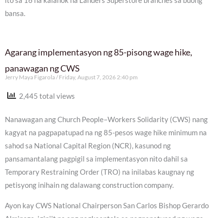
ito sa 16 na kalahok na Landers Superstore branches sa buong
bansa.
Agarang implementasyon ng 85-pisong wage hike,
panawagan ng CWS
Jerry Maya Figarola
Friday, August 7, 2026 2:40 pm
2,445 total views
Nanawagan ang Church People–Workers Solidarity (CWS) nang
kagyat na pagpapatupad na ng 85-pesos wage hike minimum na
sahod sa National Capital Region (NCR), kasunod ng
pansamantalang pagpigil sa implementasyon nito dahil sa
Temporary Restraining Order (TRO) na inilabas kaugnay ng
petisyong inihain ng dalawang construction company.
Ayon kay CWS National Chairperson San Carlos Bishop Gerardo