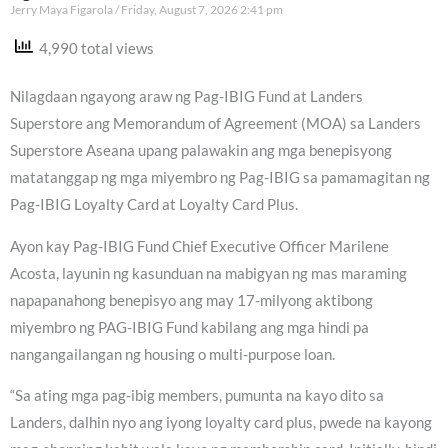
Jerry Maya Figarola
Friday, August 7, 2026 2:41 pm
4,990 total views
Nilagdaan ngayong araw ng Pag-IBIG Fund at Landers
Superstore ang Memorandum of Agreement (MOA) sa Landers
Superstore Aseana upang palawakin ang mga benepisyong
matatanggap ng mga miyembro ng Pag-IBIG sa pamamagitan ng
Pag-IBIG Loyalty Card at Loyalty Card Plus.
Ayon kay Pag-IBIG Fund Chief Executive Officer Marilene
Acosta, layunin ng kasunduan na mabigyan ng mas maraming
napapanahong benepisyo ang may 17-milyong aktibong
miyembro ng PAG-IBIG Fund kabilang ang mga hindi pa
nangangailangan ng housing o multi-purpose loan.
“Sa ating mga pag-ibig members, pumunta na kayo dito sa
Landers, dalhin nyo ang iyong loyalty card plus, pwede na kayong