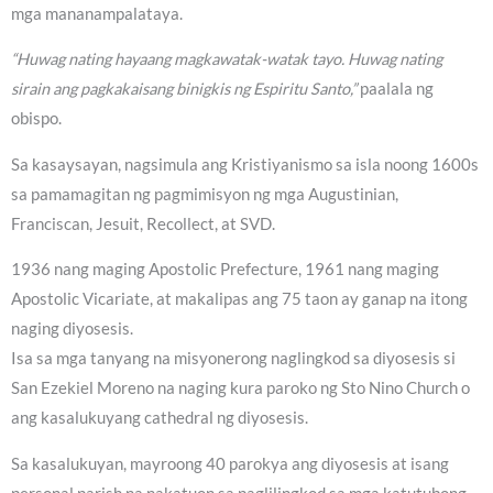
mga mananampalataya.
“Huwag nating hayaang magkawatak-watak tayo. Huwag nating
sirain ang pagkakaisang binigkis ng Espiritu Santo,”
paalala ng
obispo.
Sa kasaysayan, nagsimula ang Kristiyanismo sa isla noong 1600s
sa pamamagitan ng pagmimisyon ng mga Augustinian,
Franciscan, Jesuit, Recollect, at SVD.
1936 nang maging Apostolic Prefecture, 1961 nang maging
Apostolic Vicariate, at makalipas ang 75 taon ay ganap na itong
naging diyosesis.
Isa sa mga tanyang na misyonerong naglingkod sa diyosesis si
San Ezekiel Moreno na naging kura paroko ng Sto Nino Church o
ang kasalukuyang cathedral ng diyosesis.
Sa kasalukuyan, mayroong 40 parokya ang diyosesis at isang