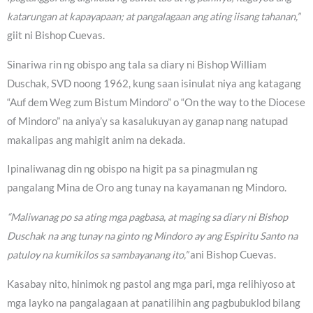
katarungan at kapayapaan; at pangalagaan ang ating iisang tahanan,”
giit ni Bishop Cuevas.
Sinariwa rin ng obispo ang tala sa diary ni Bishop William
Duschak, SVD noong 1962, kung saan isinulat niya ang katagang
“Auf dem Weg zum Bistum Mindoro” o “On the way to the Diocese
of Mindoro” na aniya’y sa kasalukuyan ay ganap nang natupad
makalipas ang mahigit anim na dekada.
Ipinaliwanag din ng obispo na higit pa sa pinagmulan ng
pangalang Mina de Oro ang tunay na kayamanan ng Mindoro.
“Maliwanag po sa ating mga pagbasa, at maging sa diary ni Bishop
Duschak na ang tunay na ginto ng Mindoro ay ang Espiritu Santo na
patuloy na kumikilos sa sambayanang ito,”
ani Bishop Cuevas.
Kasabay nito, hinimok ng pastol ang mga pari, mga relihiyoso at
mga layko na pangalagaan at panatilihin ang pagbubuklod bilang