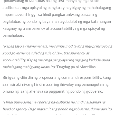
Ipinaliwanag ni Mantillas na ang testimonya ng mga state
auditors at mga opisyal ng bangko ay nagbigay ng mahahalagang
impormasyon hinggil sa hindi pangkaraniwang paraan ng
paglalabas ng pondo ng bayan na nagdudulot ng mga katanungan
kaugnay ng transparency at accountability ng mga opisyal ng
pamahalaan.
“Kapag tayo ay namamahala, may sinusunod tayong mga prinsipyo ng
good governance tulad ng rule of law, transparency, at
accountability. Kapag may mga pangyayaring nagiging kaduda-duda,
mahalagang mabigyang-linaw ito.”
Dagdag pa ni Mantillas.
Binigyang-diin din ng propesor ang command responsibility, kung
saan sinabi niyang hindi maaaring ihiwalay ang pananagutan ng
pinuno ng isang ahensya sa paggamit ng pondo ng gobyerno.
“Hindi puwedeng may perang na-disburse na hindi nalalaman ng
head of agency. Bago magamit ang pondo ng gobyerno, dumaraan ito