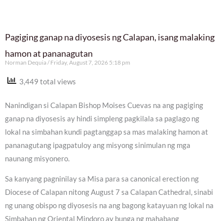
Pagiging ganap na diyosesis ng Calapan, isang malaking
hamon at pananagutan
Norman Dequia
Friday, August 7, 2026 5:18 pm
3,449 total views
Nanindigan si Calapan Bishop Moises Cuevas na ang pagiging
ganap na diyosesis ay hindi simpleng pagkilala sa paglago ng
lokal na simbahan kundi pagtanggap sa mas malaking hamon at
pananagutang ipagpatuloy ang misyong sinimulan ng mga
naunang misyonero.
Sa kanyang pagninilay sa Misa para sa canonical erection ng
Diocese of Calapan nitong August 7 sa Calapan Cathedral, sinabi
ng unang obispo ng diyosesis na ang bagong katayuan ng lokal na
Simbahan ng Oriental Mindoro ay bunga ng mahabang