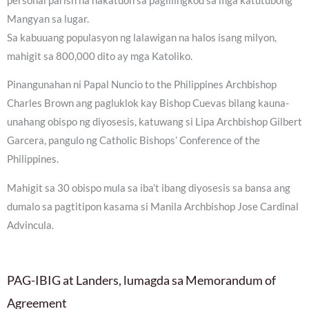
personal parish na nakatuon sa paglilingkod sa mga katutubong
Mangyan sa lugar.
Sa kabuuang populasyon ng lalawigan na halos isang milyon,
mahigit sa 800,000 dito ay mga Katoliko.
Pinangunahan ni Papal Nuncio to the Philippines Archbishop
Charles Brown ang pagluklok kay Bishop Cuevas bilang kauna-
unahang obispo ng diyosesis, katuwang si Lipa Archbishop Gilbert
Garcera, pangulo ng Catholic Bishops’ Conference of the
Philippines.
Mahigit sa 30 obispo mula sa iba’t ibang diyosesis sa bansa ang
dumalo sa pagtitipon kasama si Manila Archbishop Jose Cardinal
Advincula.
PAG-IBIG at Landers, lumagda sa Memorandum of
Agreement