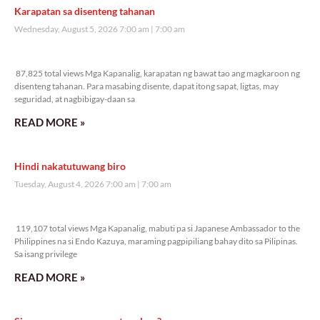
Karapatan sa disenteng tahanan
Wednesday, August 5, 2026 7:00 am
7:00 am
87,825 total views
87,825 total views Mga Kapanalig, karapatan ng bawat tao ang magkaroon ng
disenteng tahanan. Para masabing disente, dapat itong sapat, ligtas, may
seguridad, at nagbibigay-daan sa
READ MORE »
Hindi nakatutuwang biro
Tuesday, August 4, 2026 7:00 am
7:00 am
119,107 total views
119,107 total views Mga Kapanalig, mabuti pa si Japanese Ambassador to the
Philippines na si Endo Kazuya, maraming pagpipiliang bahay dito sa Pilipinas.
Sa isang privilege
READ MORE »