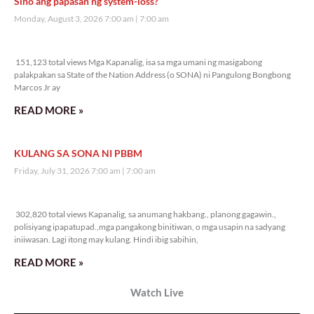
Sino ang papasan ng system-loss?
Monday, August 3, 2026 7:00 am
7:00 am
151,123 total views
151,123 total views Mga Kapanalig, isa sa mga umani ng masigabong
palakpakan sa State of the Nation Address (o SONA) ni Pangulong Bongbong
Marcos Jr ay
READ MORE »
KULANG SA SONA NI PBBM
Friday, July 31, 2026 7:00 am
7:00 am
302,820 total views
302,820 total views Kapanalig, sa anumang hakbang., planong gagawin.,
polisiyang ipapatupad.,mga pangakong binitiwan, o mga usapin na sadyang
iniiwasan. Lagi itong may kulang. Hindi ibig sabihin,
READ MORE »
Watch Live