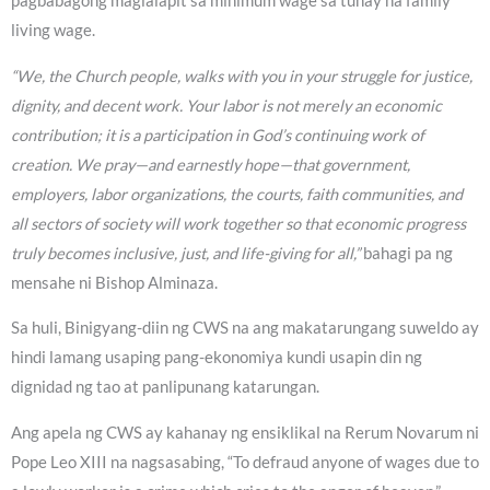
pagbabagong maglalapit sa minimum wage sa tunay na family
living wage.
“We, the Church people, walks with you in your struggle for justice,
dignity, and decent work. Your labor is not merely an economic
contribution; it is a participation in God’s continuing work of
creation. We pray—and earnestly hope—that government,
employers, labor organizations, the courts, faith communities, and
all sectors of society will work together so that economic progress
truly becomes inclusive, just, and life-giving for all,”
bahagi pa ng
mensahe ni Bishop Alminaza.
Sa huli, Binigyang-diin ng CWS na ang makatarungang suweldo ay
hindi lamang usaping pang-ekonomiya kundi usapin din ng
dignidad ng tao at panlipunang katarungan.
Ang apela ng CWS ay kahanay ng ensiklikal na Rerum Novarum ni
Pope Leo XIII na nagsasabing, “To defraud anyone of wages due to