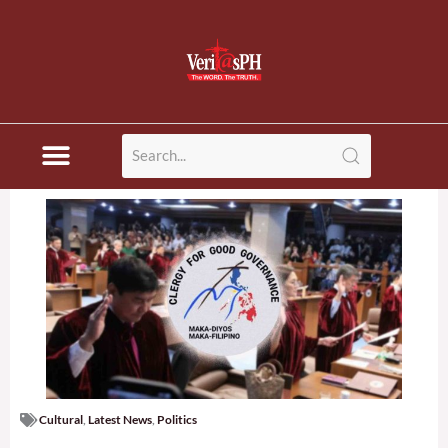
Skip
to
content
Cultural
,
Latest News
,
Politics