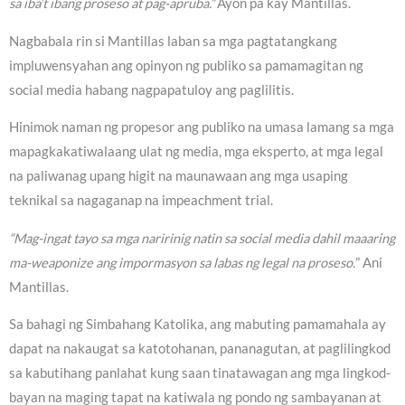
sa iba’t ibang proseso at pag-apruba.”
Ayon pa kay Mantillas.
Nagbabala rin si Mantillas laban sa mga pagtatangkang
impluwensyahan ang opinyon ng publiko sa pamamagitan ng
social media habang nagpapatuloy ang paglilitis.
Hinimok naman ng propesor ang publiko na umasa lamang sa mga
mapagkakatiwalaang ulat ng media, mga eksperto, at mga legal
na paliwanag upang higit na maunawaan ang mga usaping
teknikal sa nagaganap na impeachment trial.
“Mag-ingat tayo sa mga naririnig natin sa social media dahil maaaring
ma-weaponize ang impormasyon sa labas ng legal na proseso.
” Ani
Mantillas.
Sa bahagi ng Simbahang Katolika, ang mabuting pamamahala ay
dapat na nakaugat sa katotohanan, pananagutan, at paglilingkod
sa kabutihang panlahat kung saan tinatawagan ang mga lingkod-
bayan na maging tapat na katiwala ng pondo ng sambayanan at