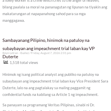
a lowly worker is a crime which cries to the anger of heaven,”
bilang paalala sa moral na pananagutan ng lipunan na tiyakin ang
makatarungan at napapanahong sahod para sa mga
manggagawa.
Sambayanang Pilipino, hinimok na patuloy na
subaybayan ang impeachment trial laban kay VP
Reyn Letran - Ibañez
Friday, August 7, 2026 2:01 pm
Duterte
1,518 total views
Hinimok ng isang political analyst ang publiko na patuloy na
subaybayan ang impeachment trial laban kay Vice President Sara
Duterte, lalo na ang pagtalakay sa maling paggamit ng
confidential funds na kabilang sa Article 1 ng impeachment.
Sa panayam sa programang Veritas Pilipinas, sinabi ni Dr.