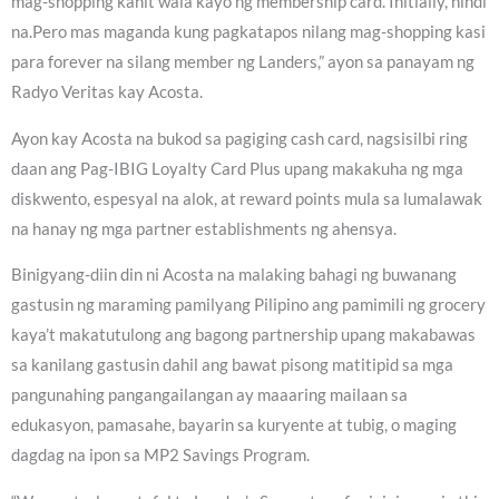
mag-shopping kahit wala kayo ng membership card. Initially, hindi
na.Pero mas maganda kung pagkatapos nilang mag-shopping kasi
para forever na silang member ng Landers,” ayon sa panayam ng
Radyo Veritas kay Acosta.
Ayon kay Acosta na bukod sa pagiging cash card, nagsisilbi ring
daan ang Pag-IBIG Loyalty Card Plus upang makakuha ng mga
diskwento, espesyal na alok, at reward points mula sa lumalawak
na hanay ng mga partner establishments ng ahensya.
Binigyang-diin din ni Acosta na malaking bahagi ng buwanang
gastusin ng maraming pamilyang Pilipino ang pamimili ng grocery
kaya’t makatutulong ang bagong partnership upang makabawas
sa kanilang gastusin dahil ang bawat pisong matitipid sa mga
pangunahing pangangailangan ay maaaring mailaan sa
edukasyon, pamasahe, bayarin sa kuryente at tubig, o maging
dagdag na ipon sa MP2 Savings Program.