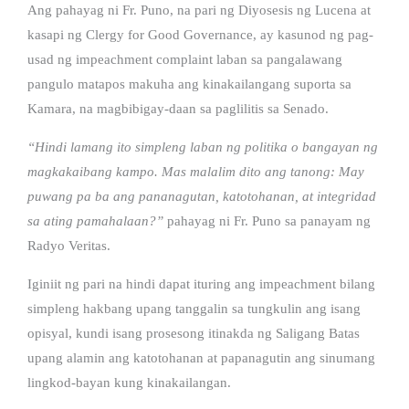
Ang pahayag ni Fr. Puno, na pari ng Diyosesis ng Lucena at
kasapi ng Clergy for Good Governance, ay kasunod ng pag-
usad ng impeachment complaint laban sa pangalawang
pangulo matapos makuha ang kinakailangang suporta sa
Kamara, na magbibigay-daan sa paglilitis sa Senado.
“Hindi lamang ito simpleng laban ng politika o bangayan ng
magkakaibang kampo. Mas malalim dito ang tanong: May
puwang pa ba ang pananagutan, katotohanan, at integridad
sa ating pamahalaan?”
pahayag ni Fr. Puno sa panayam ng
Radyo Veritas.
Iginiit ng pari na hindi dapat ituring ang impeachment bilang
simpleng hakbang upang tanggalin sa tungkulin ang isang
opisyal, kundi isang prosesong itinakda ng Saligang Batas
upang alamin ang katotohanan at papanagutin ang sinumang
lingkod-bayan kung kinakailangan.