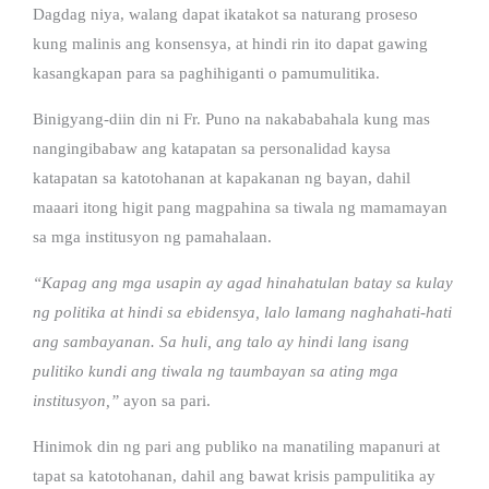
Dagdag niya, walang dapat ikatakot sa naturang proseso
kung malinis ang konsensya, at hindi rin ito dapat gawing
kasangkapan para sa paghihiganti o pamumulitika.
Binigyang-diin din ni Fr. Puno na nakababahala kung mas
nangingibabaw ang katapatan sa personalidad kaysa
katapatan sa katotohanan at kapakanan ng bayan, dahil
maaari itong higit pang magpahina sa tiwala ng mamamayan
sa mga institusyon ng pamahalaan.
“Kapag ang mga usapin ay agad hinahatulan batay sa kulay
ng politika at hindi sa ebidensya, lalo lamang naghahati-hati
ang sambayanan. Sa huli, ang talo ay hindi lang isang
pulitiko kundi ang tiwala ng taumbayan sa ating mga
institusyon,”
ayon sa pari.
Hinimok din ng pari ang publiko na manatiling mapanuri at
tapat sa katotohanan, dahil ang bawat krisis pampulitika ay