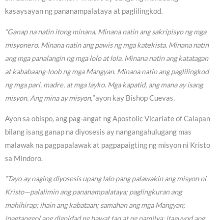
kasaysayan ng pananampalataya at paglilingkod.
“Ganap na natin itong minana. Minana natin ang sakripisyo ng mga
misyonero. Minana natin ang pawis ng mga katekista. Minana natin
ang mga panalangin ng mga lolo at lola. Minana natin ang katatagan
at kababaang-loob ng mga Mangyan. Minana natin ang paglilingkod
ng mga pari, madre, at mga layko. Mga kapatid, ang mana ay isang
misyon. Ang mina ay misyon,”
ayon kay Bishop Cuevas.
Ayon sa obispo, ang pag-angat ng Apostolic Vicariate of Calapan
bilang isang ganap na diyosesis ay nangangahulugang mas
malawak na pagpapalawak at pagpapaigting ng misyon ni Kristo
sa Mindoro.
“Tayo ay naging diyosesis upang lalo pang palawakin ang misyon ni
Kristo—palalimin ang pananampalataya; paglingkuran ang
mahihirap; ihain ang kabataan; samahan ang mga Mangyan;
ipagtanggol ang dignidad ng bawat tao at ng pamilya; itaguyod ang