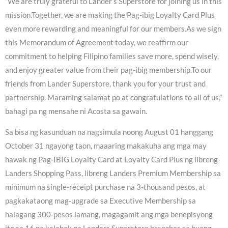
“We are truly grateful to Lander’s Superstore for joining us in this
mission.Together, we are making the Pag-ibig Loyalty Card Plus
even more rewarding and meaningful for our members.As we sign
this Memorandum of Agreement today, we reaffirm our
commitment to helping Filipino families save more, spend wisely,
and enjoy greater value from their pag-ibig membership.To our
friends from Lander Superstore, thank you for your trust and
partnership. Maraming salamat po at congratulations to all of us,”
bahagi pa ng mensahe ni Acosta sa gawain.
Sa bisa ng kasunduan na nagsimula noong August 01 hanggang
October 31 ngayong taon, maaaring makakuha ang mga may
hawak ng Pag-IBIG Loyalty Card at Loyalty Card Plus ng libreng
Landers Shopping Pass, libreng Landers Premium Membership sa
minimum na single-receipt purchase na 3-thousand pesos, at
pagkakataong mag-upgrade sa Executive Membership sa
halagang 300-pesos lamang, magagamit ang mga benepisyong