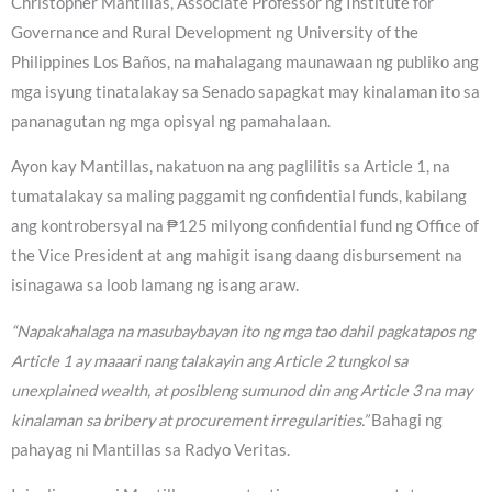
Christopher Mantillas, Associate Professor ng Institute for
Governance and Rural Development ng University of the
Philippines Los Baños, na mahalagang maunawaan ng publiko ang
mga isyung tinatalakay sa Senado sapagkat may kinalaman ito sa
pananagutan ng mga opisyal ng pamahalaan.
Ayon kay Mantillas, nakatuon na ang paglilitis sa Article 1, na
tumatalakay sa maling paggamit ng confidential funds, kabilang
ang kontrobersyal na ₱125 milyong confidential fund ng Office of
the Vice President at ang mahigit isang daang disbursement na
isinagawa sa loob lamang ng isang araw.
“Napakahalaga na masubaybayan ito ng mga tao dahil pagkatapos ng
Article 1 ay maaari nang talakayin ang Article 2 tungkol sa
unexplained wealth, at posibleng sumunod din ang Article 3 na may
kinalaman sa bribery at procurement irregularities.”
Bahagi ng
pahayag ni Mantillas sa Radyo Veritas.