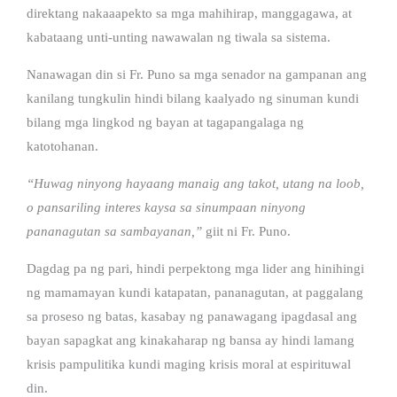
direktang nakaaapekto sa mga mahihirap, manggagawa, at
kabataang unti-unting nawawalan ng tiwala sa sistema.
Nanawagan din si Fr. Puno sa mga senador na gampanan ang
kanilang tungkulin hindi bilang kaalyado ng sinuman kundi
bilang mga lingkod ng bayan at tagapangalaga ng
katotohanan.
“Huwag ninyong hayaang manaig ang takot, utang na loob,
o pansariling interes kaysa sa sinumpaan ninyong
pananagutan sa sambayanan,”
giit ni Fr. Puno.
Dagdag pa ng pari, hindi perpektong mga lider ang hinihingi
ng mamamayan kundi katapatan, pananagutan, at paggalang
sa proseso ng batas, kasabay ng panawagang ipagdasal ang
bayan sapagkat ang kinakaharap ng bansa ay hindi lamang
krisis pampulitika kundi maging krisis moral at espirituwal
din.