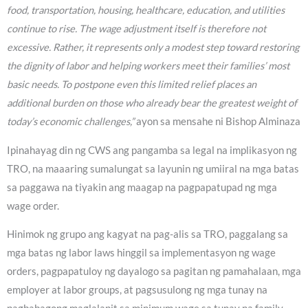
food, transportation, housing, healthcare, education, and utilities
continue to rise. The wage adjustment itself is therefore not
excessive. Rather, it represents only a modest step toward restoring
the dignity of labor and helping workers meet their families’ most
basic needs. To postpone even this limited relief places an
additional burden on those who already bear the greatest weight of
today’s economic challenges,”
ayon sa mensahe ni Bishop Alminaza
Ipinahayag din ng CWS ang pangamba sa legal na implikasyon ng
TRO, na maaaring sumalungat sa layunin ng umiiral na mga batas
sa paggawa na tiyakin ang maagap na pagpapatupad ng mga
wage order.
Hinimok ng grupo ang kagyat na pag-alis sa TRO, paggalang sa
mga batas ng labor laws hinggil sa implementasyon ng wage
orders, pagpapatuloy ng dayalogo sa pagitan ng pamahalaan, mga
employer at labor groups, at pagsusulong ng mga tunay na