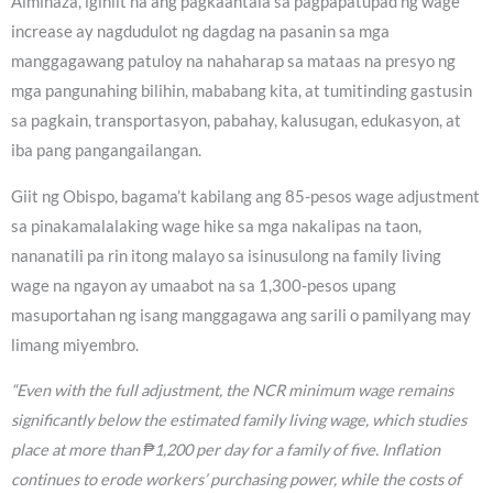
Alminaza, iginiit na ang pagkaantala sa pagpapatupad ng wage
increase ay nagdudulot ng dagdag na pasanin sa mga
manggagawang patuloy na nahaharap sa mataas na presyo ng
mga pangunahing bilihin, mababang kita, at tumitinding gastusin
sa pagkain, transportasyon, pabahay, kalusugan, edukasyon, at
iba pang pangangailangan.
Giit ng Obispo, bagama’t kabilang ang 85-pesos wage adjustment
sa pinakamalalaking wage hike sa mga nakalipas na taon,
nananatili pa rin itong malayo sa isinusulong na family living
wage na ngayon ay umaabot na sa 1,300-pesos upang
masuportahan ng isang manggagawa ang sarili o pamilyang may
limang miyembro.
“Even with the full adjustment, the NCR minimum wage remains
significantly below the estimated family living wage, which studies
place at more than ₱1,200 per day for a family of five. Inflation
continues to erode workers’ purchasing power, while the costs of